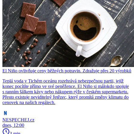
El Niño ovlivňuje ceny běžných potravin. Zdražuje přes 20 výrobků
Teplá voda v Tichém oceánu rozehrává nebezpečnou partii, jejíž
konec pocítíte přímo ve své peněžence. El Niño si málokdo spojuje
s ranním šálkem kávy nebo nákupem rýže v českém supermarketu.
Přesto existuje neviditelný řetězec, který promítá změny klimatu do
cenovek na našich regálech.
NESPECHEJ.cz
dnes, 12:00
3 min