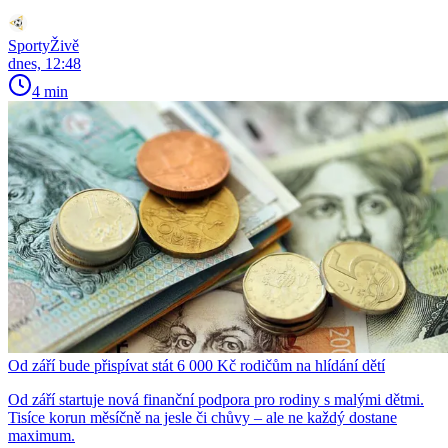
SportyŽivě
dnes, 12:48
4 min
Od září bude přispívat stát 6 000 Kč rodičům na hlídání dětí
Od září startuje nová finanční podpora pro rodiny s malými dětmi.
Tisíce korun měsíčně na jesle či chůvy – ale ne každý dostane
maximum.