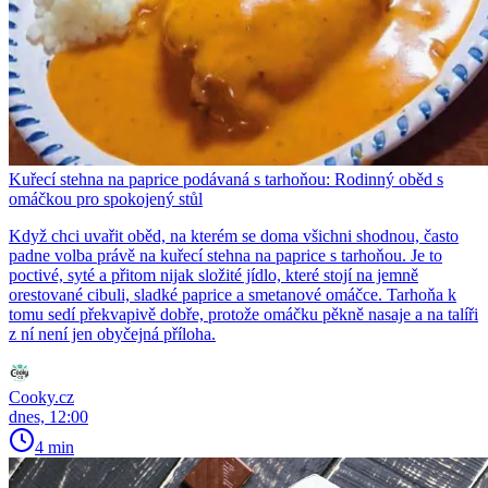
Kuřecí stehna na paprice podávaná s tarhoňou: Rodinný oběd s
omáčkou pro spokojený stůl
Když chci uvařit oběd, na kterém se doma všichni shodnou, často
padne volba právě na kuřecí stehna na paprice s tarhoňou. Je to
poctivé, syté a přitom nijak složité jídlo, které stojí na jemně
orestované cibuli, sladké paprice a smetanové omáčce. Tarhoňa k
tomu sedí překvapivě dobře, protože omáčku pěkně nasaje a na talíři
z ní není jen obyčejná příloha.
Cooky.cz
dnes, 12:00
4 min