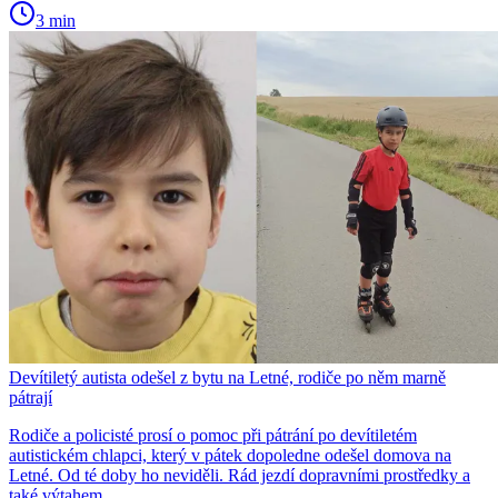
3 min
Devítiletý autista odešel z bytu na Letné, rodiče po něm marně
pátrají
Rodiče a policisté prosí o pomoc při pátrání po devítiletém
autistickém chlapci, který v pátek dopoledne odešel domova na
Letné. Od té doby ho neviděli. Rád jezdí dopravními prostředky a
také výtahem.