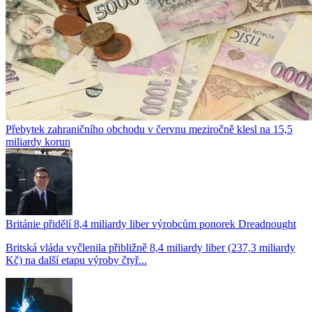
Přebytek zahraničního obchodu v červnu meziročně klesl na 15,5
miliardy korun
Británie přidělí 8,4 miliardy liber výrobcům ponorek Dreadnought
Britská vláda vyčlenila přibližně 8,4 miliardy liber (237,3 miliardy
Kč) na další etapu výroby čtyř...