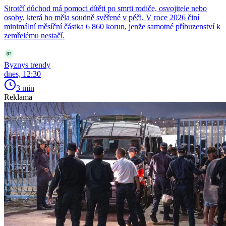
Sirotčí důchod má pomoci dítěti po smrti rodiče, osvojitele nebo
osoby, která ho měla soudně svěřené v péči. V roce 2026 činí
minimální měsíční částka 6 860 korun, jenže samotné příbuzenství k
zemřelému nestačí.
Byznys trendy
dnes, 12:30
3 min
Reklama