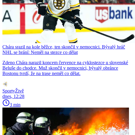
Chára srazil na kole běžce, ten skončil v nemocnici. Bývalý hráč
NHL se brání: Neměl na stezce co dělat
Zdeno Chára narazil koncem července na cyklostezce u slovenské
Beluše do chodce. Muž skončil v nemocnici, bývalý obránce
Bostonu tvrdí, že na trase neměl co dělat.
SportyŽivě
dnes, 12:28
3 min