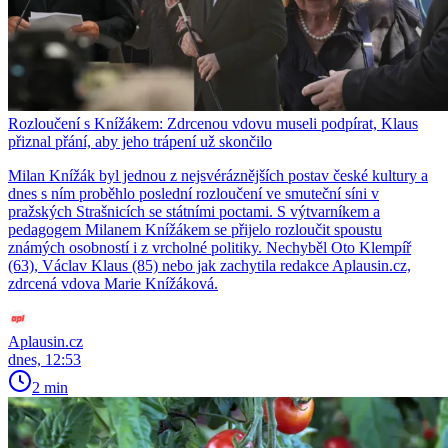
Rozloučení s Knížákem: Zdrcenou vdovu museli podpírat, Klaus
přiznal přání, aby jeho trápení už skončilo
Milan Knížák byl jednou z nejsvéráznějších postav české kultury a
dnes s ním proběhlo poslední rozloučení ve smuteční síni v
pražských Strašnicích se státními poctami. S výtvarníkem a
pedagogem Milanem Knížákem se přijelo rozloučit spoustu
známých osobností i z vrcholné politiky. Nechyběl Oto Klempíř
(63), Václav Klaus (85) nebo jak zachytila redakce Aplausin.cz,
zdrcená vdova Marie Knížáková.
Aplausin.cz
dnes, 12:53
2 min