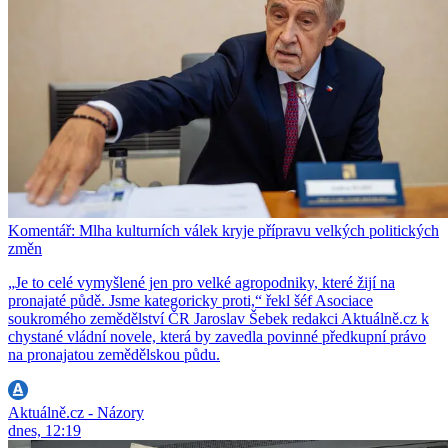
Komentář: Mlha kulturních válek kryje přípravu velkých politických
změn
„Je to celé vymyšlené jen pro velké agropodniky, které žijí na
pronajaté půdě. Jsme kategoricky proti,“ řekl šéf Asociace
soukromého zemědělství ČR Jaroslav Šebek redakci Aktuálně.cz k
chystané vládní novele, která by zavedla povinné předkupní právo
na pronajatou zemědělskou půdu.
Aktuálně.cz - Názory
dnes, 12:19