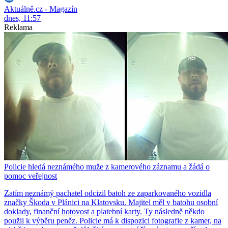
Aktuálně.cz - Magazín
dnes, 11:57
Reklama
Policie hledá neznámého muže z kamerového záznamu a žádá o
pomoc veřejnost
Zatím neznámý pachatel odcizil batoh ze zaparkovaného vozidla
značky Škoda v Plánici na Klatovsku. Majitel měl v batohu osobní
doklady, finanční hotovost a platební karty. Ty následně někdo
použil k výběru peněz. Policie má k dispozici fotografie z kamer, na