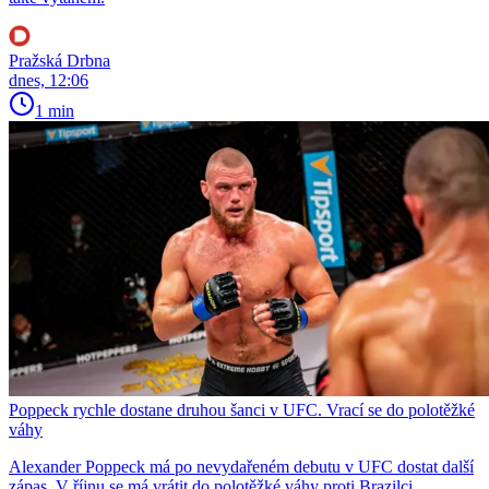
Pražská Drbna
dnes, 12:06
1 min
Poppeck rychle dostane druhou šanci v UFC. Vrací se do polotěžké
váhy
Alexander Poppeck má po nevydařeném debutu v UFC dostat další
zápas. V říjnu se má vrátit do polotěžké váhy proti Brazilci