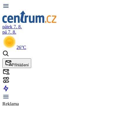
pátek 7. 8.
pá 7. 8.
26°C
Přihlášení
Reklama