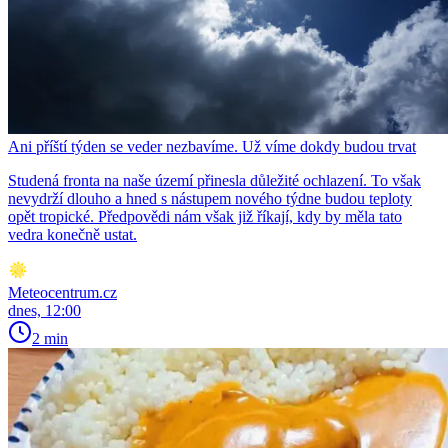
Ani příští týden se veder nezbavíme. Už víme dokdy budou trvat
Studená fronta na naše území přinesla důležité ochlazení. To však
nevydrží dlouho a hned s nástupem nového týdne budou teploty
opět tropické. Předpovědi nám však již říkají, kdy by měla tato
vedra konečně ustat.
Meteocentrum.cz
dnes, 12:00
2 min