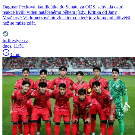
Dagmar Pecková, kandidátka do Senátu za ODS, schytala ostré
reakce kvůli videu natáčenému během jízdy. Kritika od Jany
Mračkové Vildumetzové otevřela téma, které je v kampani citlivější,
než se může zdát.
In-lifestyle.cz
dnes, 11:51
3 min