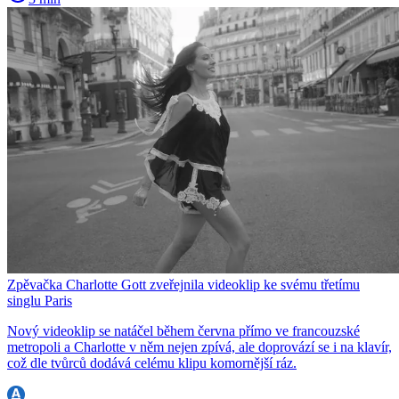
Zpěvačka Charlotte Gott zveřejnila videoklip ke svému třetímu
singlu Paris
Nový videoklip se natáčel během června přímo ve francouzské
metropoli a Charlotte v něm nejen zpívá, ale doprovází se i na klavír,
což dle tvůrců dodává celému klipu komornější ráz.