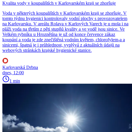
Kvalita vody v koupalištích v Karlovarském kraji se zhoršuje
Voda v některých koupalištích v Karlovarském kraji se zhoršuje. V
tomto týdnu hygienici kontrolovaly vodní plochy s provozovatelem
na Karlovarsku. V areálu Rolava v Karlových Varech je u mola i na
pláži voda na třetím z pěti stupňů kvality a ve vodě jsou sinice. Ve
Velkém rybníku u Hroznětína je už od konce července zákaz
koupání a voda je zde znečištěná vodním květem, chlorofylem-a a
sinicemi, špatná je i průhlednost, vyplývá z aktuálních údajů na
webových stránkách krajské hygienické stanice.
Karlovarská Drbna
dnes, 12:00
1 min