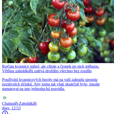
Rajčata kvasnice milují, ale cibule a česnek po nich měknou.
Většina zahrádkářů zalévá droždím všechno bez rozdílu
Používání kvasnicových hnojiv má na vaši zahradu spoustu
pozitivních účinků. Aby tomu tak však skutečně bylo, musíte
pamatovat na tato jednoduchá pravidla.
Chalupáři-Zahrádkáři
dnes, 12:53