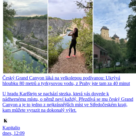
Český Grand Canyon láká na velkolepou podívanou: Ukrývá
hloubku 80 metrů a tyrkysovou vodu, z Prahy jste tam za 40 minut
U hradu Karlštejn se nachází stezka, která vás dovede k
nádhernému místu, o němž neví každý. Přezdívá se mu český Grand
Canyon a je to jedno z nejkrásnějších míst ve Středočeském kraji,
kam můžete vyrazit na dokonalý výlet.
Kapitalio
dnes, 12:09