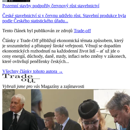
Pozemní stavby podpořily červnový růst stavebnictví
České stavebnictví si v červnu udrželo růst. Stavební produkce byla
podle Českého statistického úřadu...
Tento článek byl publikován ze zdrojů
Trade-off
Články z Trade-Off přibližují ekonomická témata způsobem, který
je srozumitelný a přístupný široké veřejnosti. Věnují se dopadům
ekonomických rozhodnutí na každodenní život lidí – ať už jde o
ceny energií, důchody, daně, mzdy, inflaci nebo změny v zákonech,
které ovlivňují peněženky českých...
Všechny články tohoto autora →
Vybrali jsme pro vás
Magazíny a zajímavosti