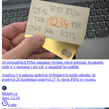
20 nejčastějších PINů odemkne čtvrtinu všech telefonů. Koukněte,
jestli je v seznamu i ten váš, a okamžitě ho změňte
Analýza 3,4 milionu uniklých čtyřmístných kódů odhalila, že
pouhých 20 kombinací pokrývá 27 % všech PINů ve vzorku.
Mobify.cz
dnes, 12:16
4 min