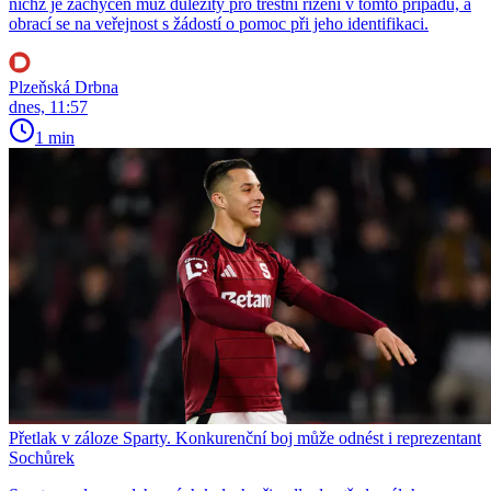
nichž je zachycen muž důležitý pro trestní řízení v tomto případu, a
obrací se na veřejnost s žádostí o pomoc při jeho identifikaci.
Plzeňská Drbna
dnes, 11:57
1 min
Přetlak v záloze Sparty. Konkurenční boj může odnést i reprezentant
Sochůrek