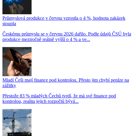
Průmyslová produkce v červnu vzrostla o 4 %, hodnota zakázek
stoupla
Českému průmyslu se v červnu 2026 dařilo. Podle údajů ČSÚ byla
produkce meziročně reálně vyšší o 4 % a ve...
Mladí Češi mají finance pod kontrolou. Přesto jim chybí peníze na
zážitky
Přestože 83 % mladých Čechů tvrdí, že má své finance pod
kontrolou, realita jejich rozpočtů bývá...