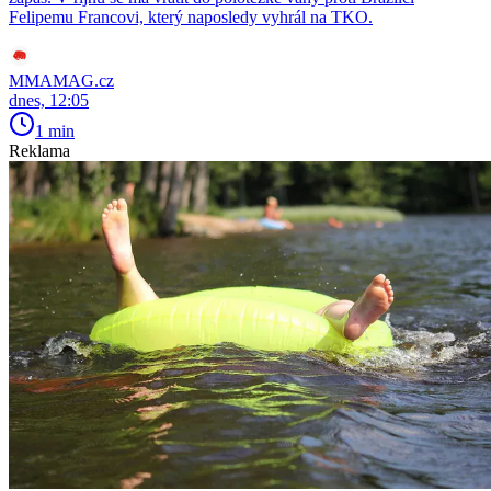
Felipemu Francovi, který naposledy vyhrál na TKO.
MMAMAG.cz
dnes, 12:05
1 min
Reklama