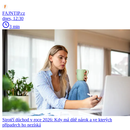
FAJNTIP.cz
dnes, 12:30
3 min
Sirotčí důchod v roce 2026: Kdy má dítě nárok a ve kterých
případech ho nezíská