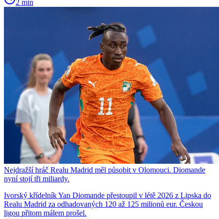
2 min
Nejdražší hráč Realu Madrid měl působit v Olomouci. Diomande
nyní stojí tři miliardy.
Ivorský křídelník Yan Diomande přestoupil v létě 2026 z Lipska do
Realu Madrid za odhadovaných 120 až 125 milionů eur. Českou
ligou přitom málem prošel.