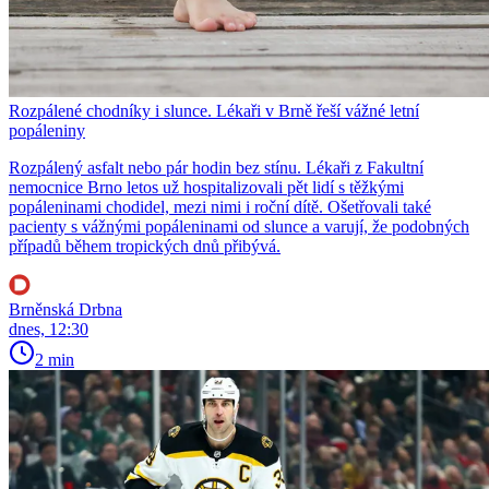
Rozpálené chodníky i slunce. Lékaři v Brně řeší vážné letní
popáleniny
Rozpálený asfalt nebo pár hodin bez stínu. Lékaři z Fakultní
nemocnice Brno letos už hospitalizovali pět lidí s těžkými
popáleninami chodidel, mezi nimi i roční dítě. Ošetřovali také
pacienty s vážnými popáleninami od slunce a varují, že podobných
případů během tropických dnů přibývá.
Brněnská Drbna
dnes, 12:30
2 min