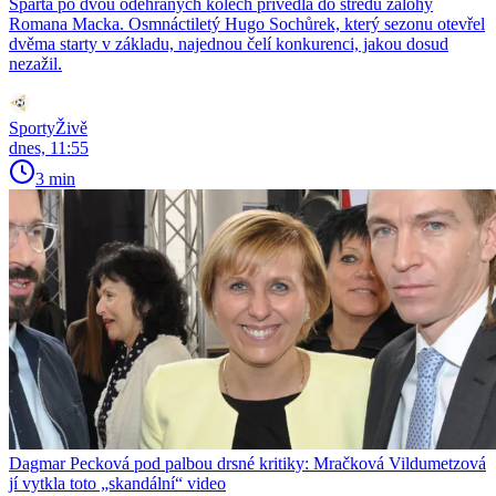
Sparta po dvou odehraných kolech přivedla do středu zálohy
Romana Macka. Osmnáctiletý Hugo Sochůrek, který sezonu otevřel
dvěma starty v základu, najednou čelí konkurenci, jakou dosud
nezažil.
SportyŽivě
dnes, 11:55
3 min
Dagmar Pecková pod palbou drsné kritiky: Mračková Vildumetzová
jí vytkla toto „skandální“ video