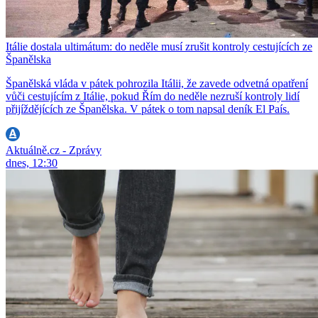
Itálie dostala ultimátum: do neděle musí zrušit kontroly cestujících ze
Španělska
Španělská vláda v pátek pohrozila Itálii, že zavede odvetná opatření
vůči cestujícím z Itálie, pokud Řím do neděle nezruší kontroly lidí
přijíždějících ze Španělska. V pátek o tom napsal deník El País.
Aktuálně.cz - Zprávy
dnes, 12:30