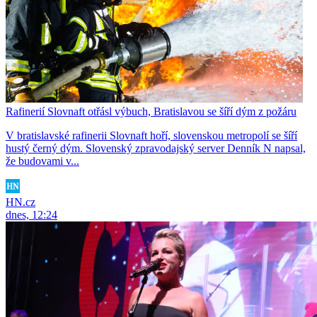
Rafinerií Slovnaft otřásl výbuch, Bratislavou se šíří dým z požáru
V bratislavské rafinerii Slovnaft hoří, slovenskou metropolí se šíří
hustý černý dým. Slovenský zpravodajský server Denník N napsal,
že budovami v...
HN.cz
dnes, 12:24