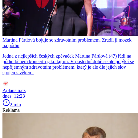
Martina Pártlová bojuje se zdravotním problémem. Zradil ji mozek
na pódiu
Jedna z nejlepších českých zpěvaček Martina Pártlová (47) řádí na
pódiu během koncertu jako tajfun. V poslední době se ale potýká se
nepříjemným zdravotním problémem, který je ale dle jejích slov
spojen s věkem.
Aplausin.cz
dnes, 12:23
2 min
Reklama