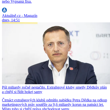
nebo Vypsaná fixa.
Aktuálně.cz - Magazín
dnes, 14:51
Půl miliardy ročně nestačilo. Extraligové kluby smetly Dědkův plán
a chtějí si řídit hokej samy
Čtrnáct extraligových klubů odmítlo nabídku Petra Dědka na odkup
marketingových práv soutěže za 9,6 miliardy korun na patnáct let.
Místo toho si chtějí práva obchodovat samy.