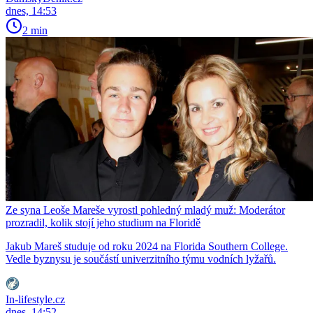
dnes, 14:53
2 min
Ze syna Leoše Mareše vyrostl pohledný mladý muž: Moderátor
prozradil, kolik stojí jeho studium na Floridě
Jakub Mareš studuje od roku 2024 na Florida Southern College.
Vedle byznysu je součástí univerzitního týmu vodních lyžařů.
In-lifestyle.cz
dnes, 14:52