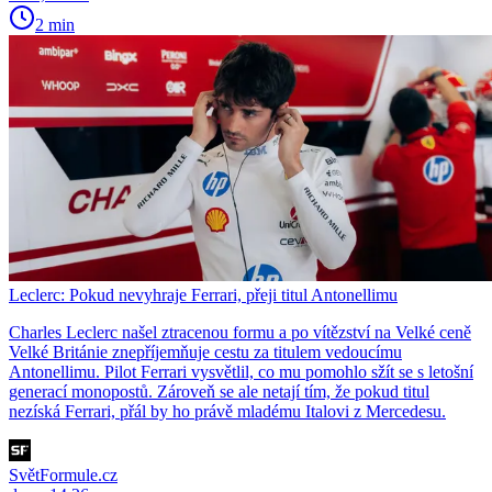
2 min
Leclerc: Pokud nevyhraje Ferrari, přeji titul Antonellimu
Charles Leclerc našel ztracenou formu a po vítězství na Velké ceně
Velké Británie znepříjemňuje cestu za titulem vedoucímu
Antonellimu. Pilot Ferrari vysvětlil, co mu pomohlo sžít se s letošní
generací monopostů. Zároveň se ale netají tím, že pokud titul
nezíská Ferrari, přál by ho právě mladému Italovi z Mercedesu.
SvětFormule.cz