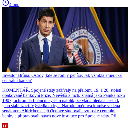
4 min
Investor Brůna: Ostrov, kde se rodily peníze. Jak vznikla americká
centrální banka?
KOMENTÁŘ. Spojené státy zažívaly na přelomu 19. a 20. století
opakované bankovní krize. Největší z nich, známá jako Panika roku
1907, ochromila finanční systém natolik, že vláda hledala cestu k
jeho stabilizaci. Výsledkem byla Národní měnová komise vedená
senátorem Aldrichem. Její členové studovali evropské centrální
banky a připravovali návrh nové instituce pro Spojené státy. Při