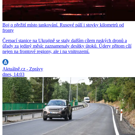
Boj o přežití místo tankování. Rusové pálí i stovky kilometrů od
fronty
Čerpací stanice na Ukrajině se staly dalším cílem ruských dronů a
úřady za jediný měsíc zaznamenaly desítky útoků. Údery přitom cílí
nejen na frontové regiony, ale i na vnitrozemí.
Aktuálně.cz - Zprávy
dnes, 14:03