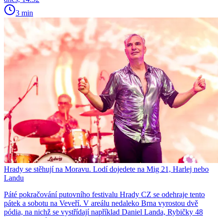
3 min
Hrady se stěhují na Moravu. Lodí dojedete na Mig 21, Harlej nebo
Landu
Páté pokračování putovního festivalu Hrady CZ se odehraje tento
pátek a sobotu na Veveří. V areálu nedaleko Brna vyrostou dvě
pódia, na nichž se vystřídají například Daniel Landa, Rybičky 48