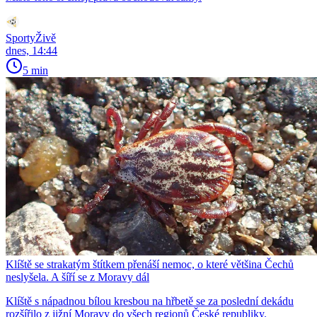
SportyŽivě
dnes, 14:44
5 min
Klíště se strakatým štítkem přenáší nemoc, o které většina Čechů
neslyšela. A šíří se z Moravy dál
Klíště s nápadnou bílou kresbou na hřbetě se za poslední dekádu
rozšířilo z jižní Moravy do všech regionů České republiky.