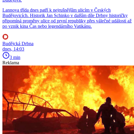
Lannova třída dnes patří k nejrušnějším ulicím v Českých
Budějovicích. Historik Jan Schinko v dalším díle Drbny historičky
připomíná proměny ulice od první republiky přes válečné události až
po vznik kina Čas nebo legendárního Vatikánu.
Budějcká Drbna
dnes, 14:03
3 min
Reklama