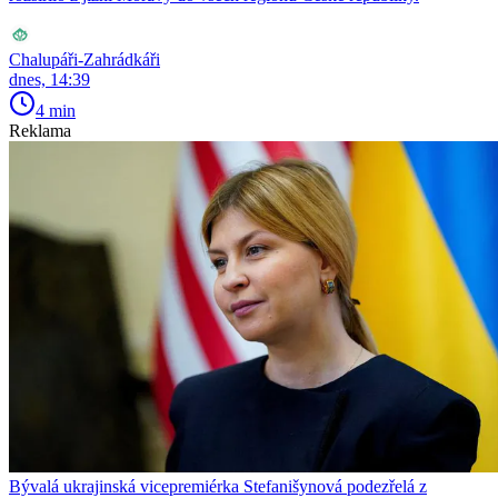
Chalupáři-Zahrádkáři
dnes, 14:39
4 min
Reklama
Bývalá ukrajinská vicepremiérka Stefanišynová podezřelá z