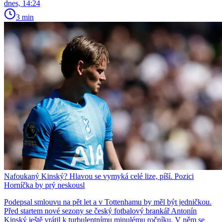
dnes, 14:24
3 min
Nafoukaný Kinský? Hlavou se vymyká celé lize, píší. Pozici
Horníčka by prý neskousl
Podepsal smlouvu na pět let a v Tottenhamu by měl být jedničkou.
Před startem nové sezony se český fotbalový brankář Antonín
Kinský ještě vrátil k turbulentnímu minulému ročníku. V něm se