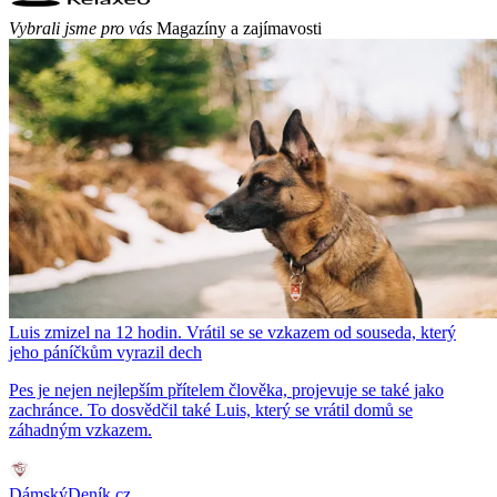
Vybrali jsme pro vás
Magazíny a zajímavosti
Luis zmizel na 12 hodin. Vrátil se se vzkazem od souseda, který
jeho páníčkům vyrazil dech
Pes je nejen nejlepším přítelem člověka, projevuje se také jako
zachránce. To dosvědčil také Luis, který se vrátil domů se
záhadným vzkazem.
DámskýDeník.cz