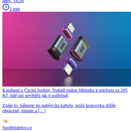
dnes, 14:26
3 min
Kaufland u Čechů boduje. Nabídl malou blbůstku k telefonu za 205
Kč, lidé ani nevěděli jak ji potřebují
Znáte to. Sáhnete po nabíjecím kabelu, jenže koncovku držíte
obráceně, minete a […]
Spotřebitelov.cz