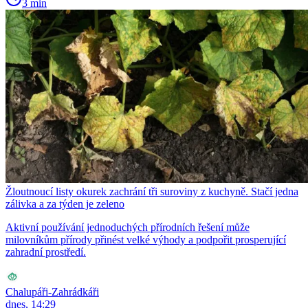
3 min
Žloutnoucí listy okurek zachrání tři suroviny z kuchyně. Stačí jedna
zálivka a za týden je zeleno
Aktivní používání jednoduchých přírodních řešení může
milovníkům přírody přinést velké výhody a podpořit prosperující
zahradní prostředí.
Chalupáři-Zahrádkáři
dnes, 14:29