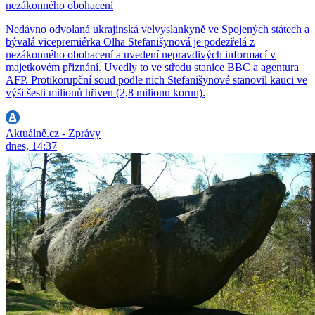
nezákonného obohacení
Nedávno odvolaná ukrajinská velvyslankyně ve Spojených státech a
bývalá vicepremiérka Olha Stefanišynová je podezřelá z
nezákonného obohacení a uvedení nepravdivých informací v
majetkovém přiznání. Uvedly to ve středu stanice BBC a agentura
AFP. Protikorupční soud podle nich Stefanišynové stanovil kauci ve
výši šesti milionů hřiven (2,8 milionu korun).
Aktuálně.cz - Zprávy
dnes, 14:37