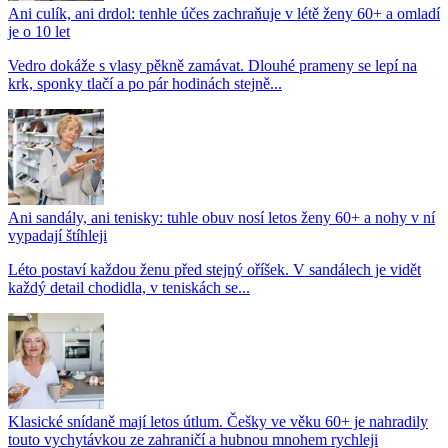
Ani culík, ani drdol: tenhle účes zachraňuje v létě ženy 60+ a omladí
je o 10 let
Vedro dokáže s vlasy pěkně zamávat. Dlouhé prameny se lepí na
krk, sponky tlačí a po pár hodinách stejně...
Ani sandály, ani tenisky: tuhle obuv nosí letos ženy 60+ a nohy v ní
vypadají štíhleji
Léto postaví každou ženu před stejný oříšek. V sandálech je vidět
každý detail chodidla, v teniskách se...
Klasické snídaně mají letos útlum. Češky ve věku 60+ je nahradily
touto vychytávkou ze zahraničí a hubnou mnohem rychleji