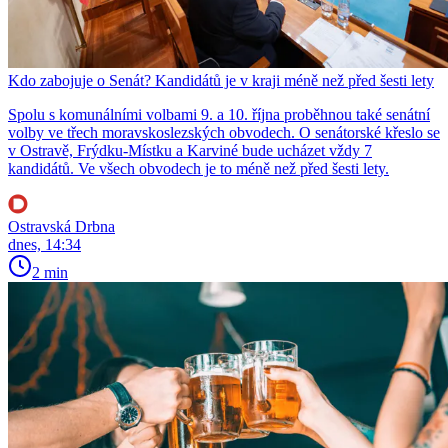
Kdo zabojuje o Senát? Kandidátů je v kraji méně než před šesti lety
Spolu s komunálními volbami 9. a 10. října proběhnou také senátní
volby ve třech moravskoslezských obvodech. O senátorské křeslo se
v Ostravě, Frýdku-Místku a Karviné bude ucházet vždy 7
kandidátů. Ve všech obvodech je to méně než před šesti lety.
Ostravská Drbna
dnes, 14:34
2 min