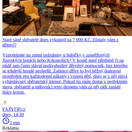
Staré sáně sběratelé dnes vykupují za 7 000 Kč. Zůstaly vám z
dětství?
Vzpomínáte na zimní prázdniny u babičky v zasněžených
Jizerských horách nebo Krkonoších? V koutě staré předsíně či na
půdě tam často stával podivuhodný dřevěný pomocník, bez kterého
se tehdejší horalé neobešli. Zatímco dříve to byl běžný dopravní
prostředek pro každodenní nákupy i vození dětí, dnes se z něj stává
vyhledávaný sběratelský klenot. Pokud ho máte doma v perfektním
stavu, sběratelé a milovníci retro designu vám za něj rádi zaplatí
tisíce korun.
FAJNTIP.cz
dnes, 14:30
3 min
Reklama