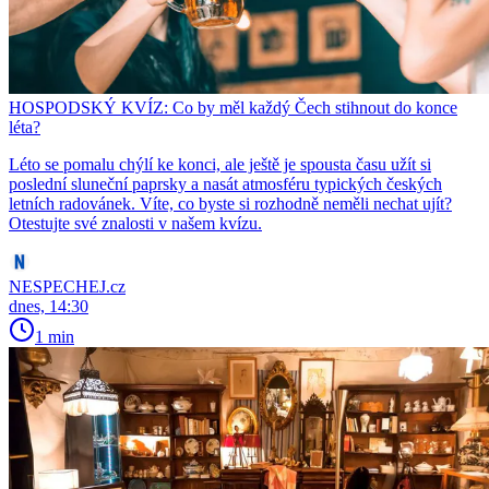
HOSPODSKÝ KVÍZ: Co by měl každý Čech stihnout do konce
léta?
Léto se pomalu chýlí ke konci, ale ještě je spousta času užít si
poslední sluneční paprsky a nasát atmosféru typických českých
letních radovánek. Víte, co byste si rozhodně neměli nechat ujít?
Otestujte své znalosti v našem kvízu.
NESPECHEJ.cz
dnes, 14:30
1 min