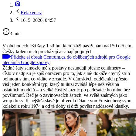
Relaxeo.cz
16. 5. 2026, 04:57
3 min
V obchodech leží šaty 1 střihu, které zúží pas ženám nad 50 o 5 cm.
Češky kolem nich procházejí a sahají po jiných
Přidejte si obsah Centrum.cz do oblíbených zdrojů pro Google
hledání a Google zprávy
Žádné šaty samozřejmě z postavy nesundají přesné centimetry –
číslo v nadpisu je spíš obrazem pro to, jak silně dokáže chytrý střih
pohnout s tím, co vidíte v zrcadle. V dámských odděleních přesto
visí jeden konkrétní typ, který tu iluzi zvládá lépe než většina
ostatních modelů – a velká část zákaznic po padesátce ho mine bez
povšimnutí. Řeč je o zavinovacích šatech, ve světě známých jako
wrap dress. K nejširší slávě je přivedla Diane von Furstenberg svou
kolekcí z roku 1974 a od té doby si drží pověst nadčasové klasiky.