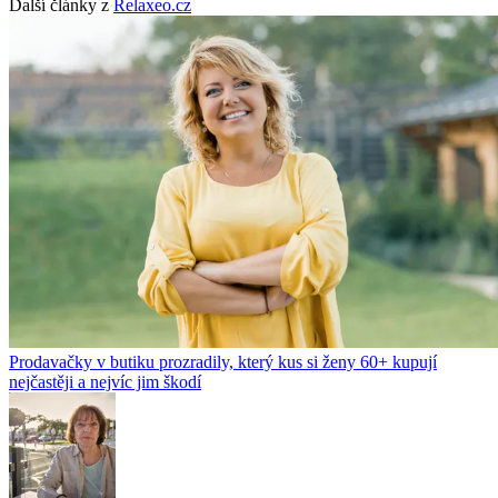
Další články z
Relaxeo.cz
Prodavačky v butiku prozradily, který kus si ženy 60+ kupují
nejčastěji a nejvíc jim škodí