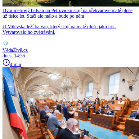
Dvoumetrový balvan na Petrovicku stojí na překvapivě malé ploše
už tisíce let. Stačí ale málo a bude po něm
U Milevska leží balvan, který stojí na malé ploše jako trik.
Vytvarovalo ho zvětrávání.
VědaŽivě.cz
dnes, 14:35
4 min