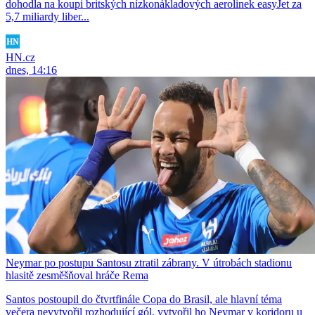
dohodla na koupi britských nízkonákladových aerolinek easyJet za
5,7 miliardy liber...
HN.cz
dnes, 14:16
Neymar po postupu Santosu ztratil zábrany. V útrobách stadionu
hlasitě zesměšňoval hráče Rema
Santos postoupil do čtvrtfinále Copa do Brasil, ale hlavní téma
večera nevytvořil rozhodující gól, vytvořil ho Neymar v koridoru u