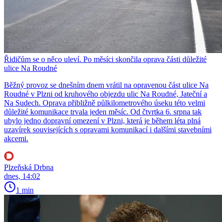
Řidičům se o něco uleví. Po měsíci skončila oprava části důležité
ulice Na Roudné
Běžný provoz se dnešním dnem vrátil na opravenou část ulice Na
Roudné v Plzni od kruhového objezdu ulic Na Roudné, Jateční a
Na Sudech. Oprava přibližně půlkilometrového úseku této velmi
důležité komunikace trvala jeden měsíc. Od čtvrtka 6. srpna tak
ubylo jedno dopravní omezení v Plzni, která je během léta plná
uzavírek souvisejících s opravami komunikací i dalšími stavebními
akcemi.
Plzeňská Drbna
dnes, 14:02
1 min