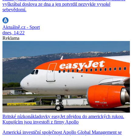
vyškrábal doslova ze dna a jen potvrdil nezvykle vysoké
sebevědomí.
Aktuálně.cz - Sport
dnes, 14:22
Reklama
Britské nízkonákladovky easyJet přejdou do amerických rukou.
Kupujícím jsou investoři z firmy Apollo
Americká investiční společnost Apollo Global Management se