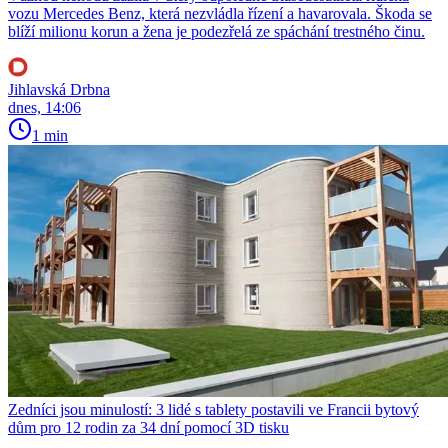
vozu Mercedes Benz, která nezvládla řízení a havarovala. Škoda se
blíží milionu korun a žena je podezřelá ze spáchání trestného činu.
Jihlavská Drbna
dnes, 14:06
1 min
Zedníci jsou minulostí: 3 lidé s tablety postavili ve Francii bytový
dům pro 12 rodin za 34 dní pomocí 3D tisku