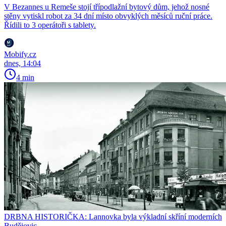
V Bezannes u Remeše stojí třípodlažní bytový dům, jehož nosné
stěny vytiskl robot za 34 dní místo obvyklých měsíců ruční práce.
Řídili to 3 operátoři s tablety.
Mobify.cz
dnes, 14:04
4 min
DRBNA HISTORIČKA: Lannovka byla výkladní skříní moderních
Budějovic