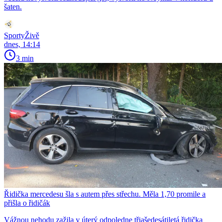
šaten.
SportyŽivě
dnes, 14:14
3 min
Řidička mercedesu šla s autem přes střechu. Měla 1,70 promile a
přišla o řidičák
Vážnou nehodu zažila v úterý odpoledne třiašedesátiletá řidička