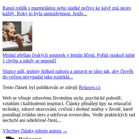
Ranní rohlík s marmeládou nebo sladké pečivo ke kávě zná skoro
každý. Roky to byla samozřejmost. Jenže...
Módní přešlap českých seniorek v letním líčení. Pořád opakují tuhle
1 chybu a nikdy se nepoučí
Slunce pálí, teploty šplhají nahoru a upravit se ráno tak, aby člověk
do večera nevypadal jako rozteklá...
Tento článek byl publikován ze zdrojů
Relaxeo.cz
Web se věnuje zdravému životnímu stylu, psychické pohodě,
vztahům i každodenní inspiraci. Články přinášejí tipy na relaxační
techniky, zdravé stravování, cvičení i drobné změny v životě, které
pomáhají zvládat stres a udržovat rovnováhu. Vedle praktických rad
nechybí ani odlehčené čtení,...
Všechny články tohoto autora →