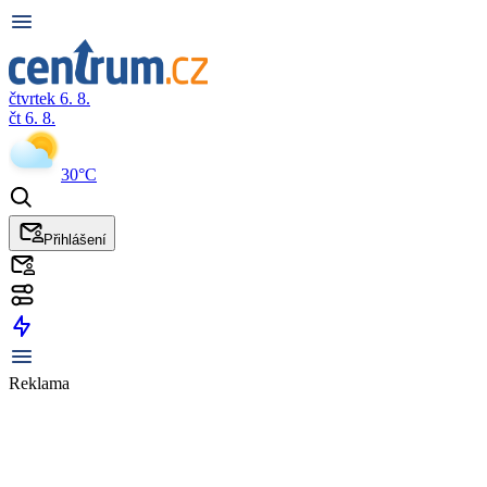
čtvrtek 6. 8.
čt 6. 8.
30°C
Přihlášení
Reklama