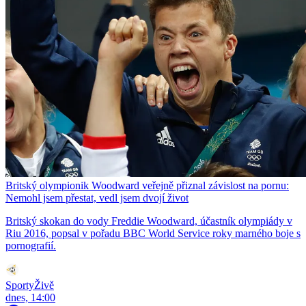
Britský olympionik Woodward veřejně přiznal závislost na pornu:
Nemohl jsem přestat, vedl jsem dvojí život
Britský skokan do vody Freddie Woodward, účastník olympiády v
Riu 2016, popsal v pořadu BBC World Service roky marného boje s
pornografií.
SportyŽivě
dnes, 14:00