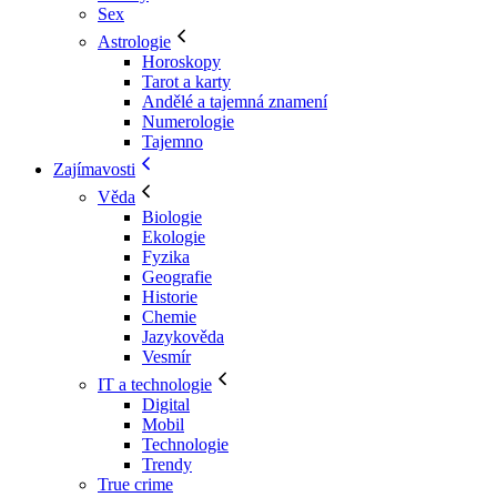
Sex
Astrologie
Horoskopy
Tarot a karty
Andělé a tajemná znamení
Numerologie
Tajemno
Zajímavosti
Věda
Biologie
Ekologie
Fyzika
Geografie
Historie
Chemie
Jazykověda
Vesmír
IT a technologie
Digital
Mobil
Technologie
Trendy
True crime