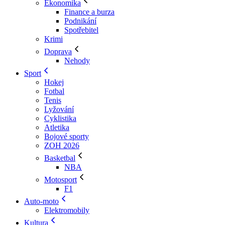
Ekonomika
Finance a burza
Podnikání
Spotřebitel
Krimi
Doprava
Nehody
Sport
Hokej
Fotbal
Tenis
Lyžování
Cyklistika
Atletika
Bojové sporty
ZOH 2026
Basketbal
NBA
Motosport
F1
Auto-moto
Elektromobily
Kultura