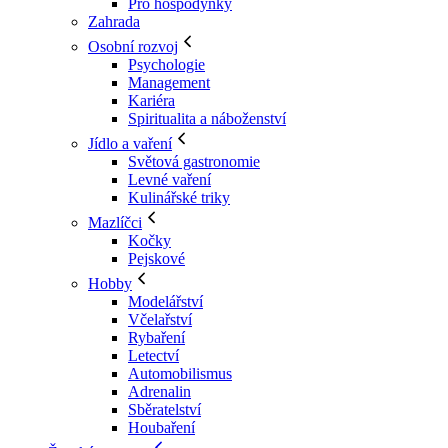
Pro hospodyňky
Zahrada
Osobní rozvoj
Psychologie
Management
Kariéra
Spiritualita a náboženství
Jídlo a vaření
Světová gastronomie
Levné vaření
Kulinářské triky
Mazlíčci
Kočky
Pejskové
Hobby
Modelářství
Včelařství
Rybaření
Letectví
Automobilismus
Adrenalin
Sběratelství
Houbaření