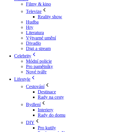
Filmy & kino
Televize
Reality show
Hudba
Hry
Literatura
Výtvarné umění
Divadlo
Digi a stream
Celebrity
Módní policie
Pro pamětníky
Nové tváře
Lifestyle
Cestování
Destinace
Rady na cesty
Bydlení
Interiery
Rady do domu
DIY
Pro kutily