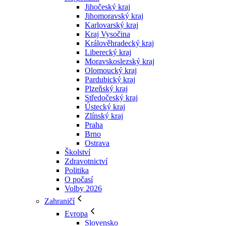
Jihočeský kraj
Jihomoravský kraj
Karlovarský kraj
Kraj Vysočina
Králověhradecký kraj
Liberecký kraj
Moravskoslezský kraj
Olomoucký kraj
Pardubický kraj
Plzeňský kraj
Středočeský kraj
Ústecký kraj
Zlínský kraj
Praha
Brno
Ostrava
Školství
Zdravotnictví
Politika
O počasí
Volby 2026
Zahraničí
Evropa
Slovensko