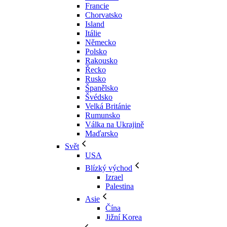
Francie
Chorvatsko
Island
Itálie
Německo
Polsko
Rakousko
Řecko
Rusko
Španělsko
Švédsko
Velká Británie
Rumunsko
Válka na Ukrajině
Maďarsko
Svět
USA
Blízký východ
Izrael
Palestina
Asie
Čína
Jižní Korea