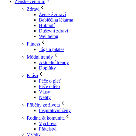
Ženské centrum
Zdraví
Ženské zdraví
Babiččina lékárna
Hubnutí
Duševní zdraví
Wellbeing
Fitness
Jóga a pilates
Módní trendy
Aktuální trendy
Doplňky
Krása
Péče o pleť
Péče o tělo
Vlasy
Nehty
Příběhy ze života
Inspirativní ženy
Rodina & komunita
Výchova
Přátelství
Vztahy