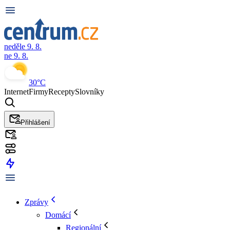
neděle 9. 8.
ne 9. 8.
30°C
Internet
Firmy
Recepty
Slovníky
Přihlášení
Zprávy
Domácí
Regionální