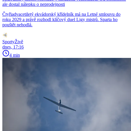
ale dostal nálepku o neprodejnosti
Čtyřiadvacetiletý ekvádorský křídelník má na Letné smlouvu do
roku 2029 a právě rozhodl klíčový duel Ligy mistrů. Sparta ho
pouštět nehodlá.
SportyŽivě
dnes, 17:16
4 min