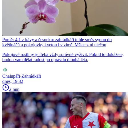
Poměr 4:1 z kávy a česneku: zahrádkáři tuhle směs sypou do
květináčů a pokojovky kvetou i v zimě. Mšice z ní utečou
Pokojové rostliny je třeba vždy správně vyživit. Pokud to dokážete,
budou vám dělat radost po opravdu dlouhá léta.
Chalupáři-Zahrádkáři
dnes, 19:32
2 min