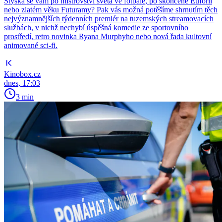
Stýská se vám po mistrovství světa ve fotbale, po skončené Euforii
nebo zlatém věku Futuramy? Pak vás možná potěšíme shrnutím těch
nejvýznamnějších týdenních premiér na tuzemských streamovacích
službách, v nichž nechybí úspěšná komedie ze sportovního
prostředí, retro novinka Ryana Murphyho nebo nová řada kultovní
animované sci-fi.
Kinobox.cz
dnes, 17:03
3 min