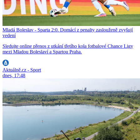
Mladá Boleslav - Sparta 2:0. Domácí z penalty zaslouženě zvyšují
vedení
Sledujte online přenos z utkání třetího kola fotbalové Chance Ligy
mezi Mladou Boleslaví a Spartou Praha.
Aktuálně.cz - Sport
dnes, 17:48