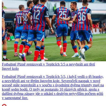
Fotbalisté Plzně remizovali v Teplicích 5:5 a nevyhráli ani třetí
ligové kolo
Fotbalisté Plzně remizovali v Teplicích 5:5, i když vedli o tři branky,
a nezvítězili ani ve třetím ligovém kole. Severočeši naopak v nové
sezoně stále neprohráli a v součtu s úvodními dvěma triumfy mají na
kontě sedm bodů. O trefy se postaralo 10 různých střelců, spolu s
dalšími dvěma zápasy jde o utkání s druhým nejvyšším počtem gólů
v samostatné lize.