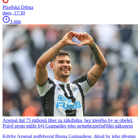
Plzeňská Drbna
dnes, 17:30
3 min
Arsenal dal 75 milionů liber za záložníka, bez kterého by se obešel.
Právě proto může být Guimarães jeho nejnebezpečnějším nákupem
Kdyby Arsenal potřeboval Bruna Guimarãese, dával by jeho přestup