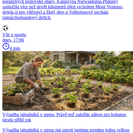
poražených královské etapy. Katarzyna Niewiadoma-Phinney
zaútočila více než devět kilometrů před vrcholem Mont Ventoux,
dojela si pro vítězství a žlutý dres a Volleringové nechala
patnáctisekundový deficit.
Vše o sportu
dnes, 17:06
4 min
Výsadba jahodníků v srpnu: Právě teď založíte záhon pro bohatou
úrodu příští rok
Výsadba jahodníků v srpnu má oproti jarnímu termínu jednu velkou