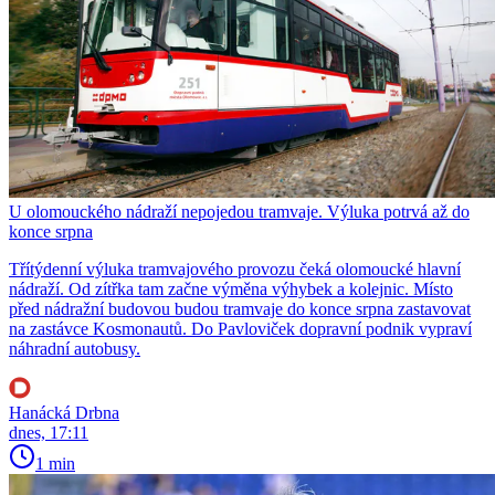
U olomouckého nádraží nepojedou tramvaje. Výluka potrvá až do
konce srpna
Třítýdenní výluka tramvajového provozu čeká olomoucké hlavní
nádraží. Od zítřka tam začne výměna výhybek a kolejnic. Místo
před nádražní budovou budou tramvaje do konce srpna zastavovat
na zastávce Kosmonautů. Do Pavloviček dopravní podnik vypraví
náhradní autobusy.
Hanácká Drbna
dnes, 17:11
1 min