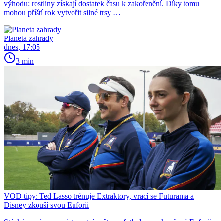
výhodu: rostliny získají dostatek času k zakořenění. Díky tomu
mohou příští rok vytvořit silné trsy …
Planeta zahrady
dnes, 17:05
3 min
VOD tipy: Ted Lasso trénuje Extraktory, vrací se Futurama a
Disney zkouší svou Euforii