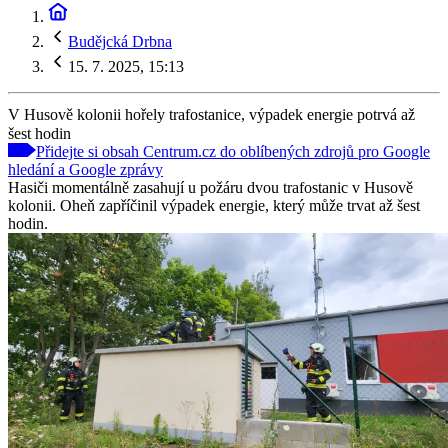
Budějcká Drbna
15. 7. 2025, 15:13
V Husově kolonii hořely trafostanice, výpadek energie potrvá až
šest hodin
Přidejte si obsah Centrum.cz do oblíbených zdrojů pro Google
hledání a Google zprávy
Hasiči momentálně zasahují u požáru dvou trafostanic v Husově
kolonii. Oheň zapříčinil výpadek energie, který může trvat až šest
hodin.