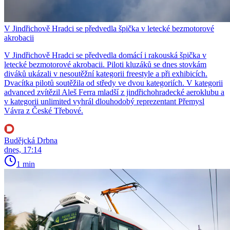
V Jindřichově Hradci se předvedla špička v letecké bezmotorové
akrobacii
V Jindřichově Hradci se předvedla domácí i rakouská špička v
letecké bezmotorové akrobacii. Piloti kluzáků se dnes stovkám
diváků ukázali v nesoutěžní kategorii freestyle a při exhibicích.
Dvacítka pilotů soutěžila od středy ve dvou kategoriích. V kategorii
advanced zvítězil Aleš Ferra mladší z jindřichohradecké aeroklubu a
v kategorii unlimited vyhrál dlouhodobý reprezentant Přemysl
Vávra z České Třebové.
Budějcká Drbna
dnes, 17:14
1 min