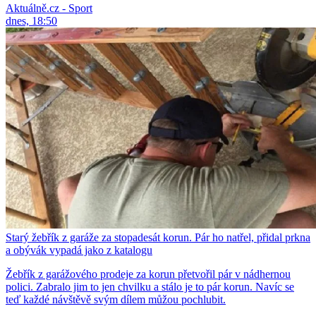
Aktuálně.cz - Sport
dnes, 18:50
Starý žebřík z garáže za stopadesát korun. Pár ho natřel, přidal prkna
a obývák vypadá jako z katalogu
Žebřík z garážového prodeje za korun přetvořil pár v nádhernou
polici. Zabralo jim to jen chvilku a stálo je to pár korun. Navíc se
teď každé návštěvě svým dílem můžou pochlubit.