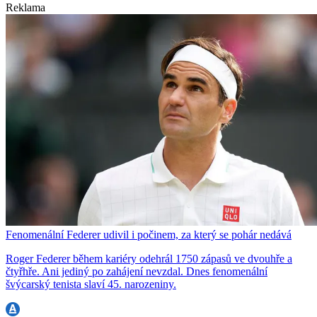
Reklama
Fenomenální Federer udivil i počinem, za který se pohár nedává
Roger Federer během kariéry odehrál 1750 zápasů ve dvouhře a
čtyřhře. Ani jediný po zahájení nevzdal. Dnes fenomenální
švýcarský tenista slaví 45. narozeniny.