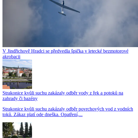
V Jindřichově Hradci se předvedla špička v letecké bezmotorové
akrobacii
Strakonice kvůli suchu zakázaly odběr vody z řek a potoků na
zahrady či bazény
Strakonice kvůli suchu zakázaly odběr povrchových vod z vodních
toků. Zákaz platí ode dneška. Opatření,...