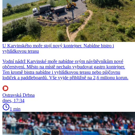
U Karvinského moře stojí nový kontejner. Nabídne bistro i
vyhlídkovou terasu
Vodní nádrž Karvinské moře nabídne svým návštěvníkům nové
občerstvení. Město na místě nechalo vybudovat gastro kontejner.
Ten kromě bistra nabídne i vyhlídkovou terasu nebo půjčovnu
lodiček a paddleboardů. Vše vyjde přibližně na 2,6 milionu korun.
Ostravská Drbna
dnes, 17:34
1 min