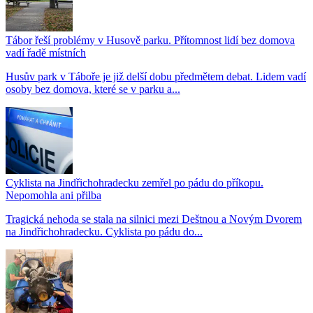
Tábor řeší problémy v Husově parku. Přítomnost lidí bez domova
vadí řadě místních
Husův park v Táboře je již delší dobu předmětem debat. Lidem vadí
osoby bez domova, které se v parku a...
Cyklista na Jindřichohradecku zemřel po pádu do příkopu.
Nepomohla ani přilba
Tragická nehoda se stala na silnici mezi Deštnou a Novým Dvorem
na Jindřichohradecku. Cyklista po pádu do...