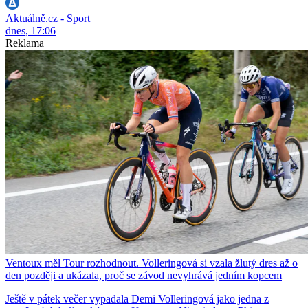
Aktuálně.cz - Sport
dnes, 17:06
Reklama
Ventoux měl Tour rozhodnout. Volleringová si vzala žlutý dres až o
den později a ukázala, proč se závod nevyhrává jedním kopcem
Ještě v pátek večer vypadala Demi Volleringová jako jedna z