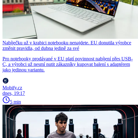
Nabíječku už v krabici notebooku nenajdete. EU donutila výrobce
změnit pravidla, od dubna jedině za své
Pro notebooky prodávané v EU platí povinnost nabíjení přes USB-
C, a výrobci už nesmí nutit zákazníky kupovat balení s adaptérem
jako jedinou variantu.
Mobify.cz
dnes, 19:17
5 min