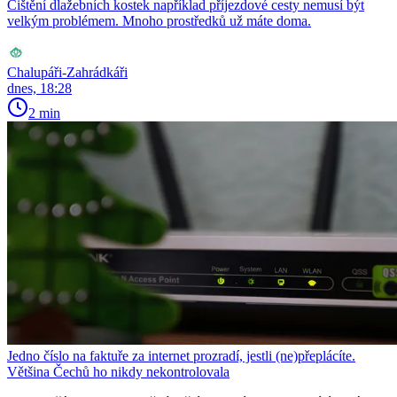
Čištění dlažebních kostek například příjezdové cesty nemusí být
velkým problémem. Mnoho prostředků už máte doma.
Chalupáři-Zahrádkáři
dnes, 18:28
2 min
Jedno číslo na faktuře za internet prozradí, jestli (ne)přeplácíte.
Většina Čechů ho nikdy nekontrolovala