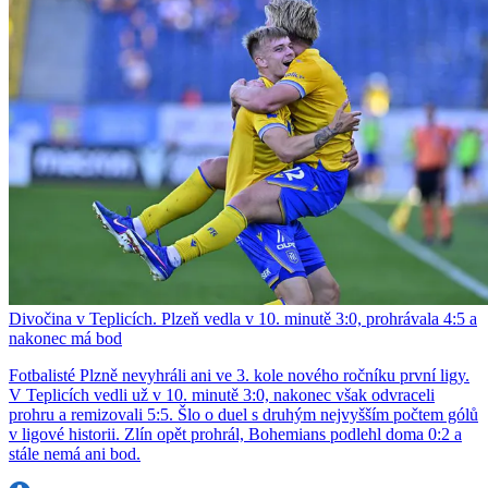
Divočina v Teplicích. Plzeň vedla v 10. minutě 3:0, prohrávala 4:5 a
nakonec má bod
Fotbalisté Plzně nevyhráli ani ve 3. kole nového ročníku první ligy.
V Teplicích vedli už v 10. minutě 3:0, nakonec však odvraceli
prohru a remizovali 5:5. Šlo o duel s druhým nejvyšším počtem gólů
v ligové historii. Zlín opět prohrál, Bohemians podlehl doma 0:2 a
stále nemá ani bod.