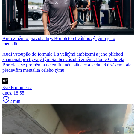
Audi změnilo pravidla hry. Bortoleto chválí nový tým i jeho
mentalitu
Audi vstoupilo do formule 1 s velkými ambicemi a jeho příchod
znamenal pro bývalý tým Sauber zásadní změnu. Podle Gabriela
Bortoleta se proměnila nejen finanční situace a technické zázemí, ale
především mentalita celého týmu.
SvětFormule.cz
dnes, 18:55
2 min