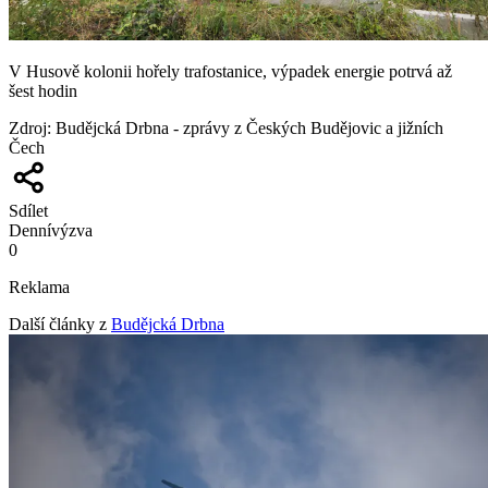
V Husově kolonii hořely trafostanice, výpadek energie potrvá až
šest hodin
Zdroj
:
Budějcká Drbna - zprávy z Českých Budějovic a jižních
Čech
Sdílet
Denní
výzva
0
Reklama
Další články z
Budějcká Drbna