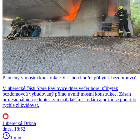
Plameny v mostní konstrukci: V Liberci hořel příbytek bezdomovců
V liberecké části Staré Pavlovice dnes večer hořel příbytek
bezdomovců vybudovaný přímo uvnitř mostní konstrukce. Zásah
profesionálních jednotek zamezil dalším škodám a požár se podařilo
rychle zlikvidovat.
Liberecká Drbna
dnes, 18:52
1 min