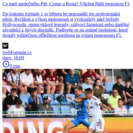
Co mají společného Pitt, Cruise a Rossi? Všichni řídili monopost F1
Do kokpitu formule 1 se během let neposadili jen profesionální
piloti. Rychlost a výkon monopostů si vyzkoušely také hvězdy
Hollywoodu, motocyklové legendy, rallyoví šampioni nebo úspěšní
závodníci z jiných disciplín. Podívejte se na známé osobnosti, které
dostaly jedinečnou příležitost usednout za volant monopostu F1.
SvětFormule.cz
dnes, 18:09
9 min