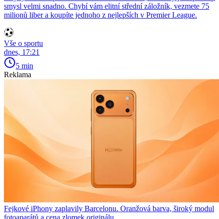
smysl velmi snadno. Chybí vám elitní střední záložník, vezmete 75
milionů liber a koupíte jednoho z nejlepších v Premier League.
Vše o sportu
dnes, 17:21
5 min
Reklama
Fejkové iPhony zaplavily Barcelonu. Oranžová barva, široký modul
fotoaparátů a cena zlomek originálu