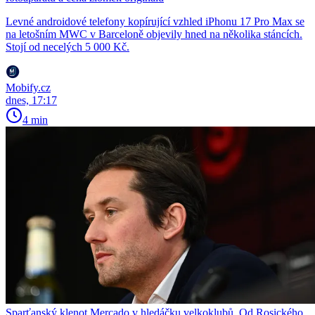
Levné androidové telefony kopírující vzhled iPhonu 17 Pro Max se
na letošním MWC v Barceloně objevily hned na několika stáncích.
Stojí od necelých 5 000 Kč.
Mobify.cz
dnes, 17:17
4 min
Sparťanský klenot Mercado v hledáčku velkoklubů. Od Rosického