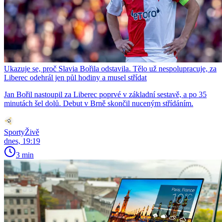
Ukazuje se, proč Slavia Bořila odstavila. Tělo už nespolupracuje, za
Liberec odehrál jen půl hodiny a musel střídat
Jan Bořil nastoupil za Liberec poprvé v základní sestavě, a po 35
minutách šel dolů. Debut v Brně skončil nuceným střídáním.
SportyŽivě
dnes, 19:19
3 min