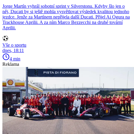
Jorge Martín vyhrál sobotní sprint v Silverstonu. Kdyby šlo jen o
něj, Ducati by si ještě mohla vysvětlovat výsledek kvalitou jednoho
jezdce. Jenže za Martínem nepřijela další Ducati. Přijel Ai Ogura na
Trackhouse Aprilii. A za ním Marco Bezzecchi na druhé tovární
Aprilii.
Vše o sportu
dnes, 18:11
4 min
Reklama