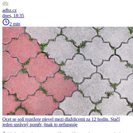
adbz.cz
dnes, 18:35
2 min
Ocet se solí rozežere plevel mezi dlaždicemi za 12 hodin. Stačí
jeden správný poměr, jinak to nefunguje