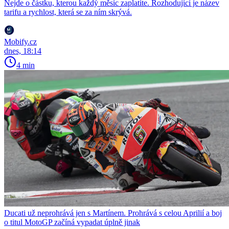
Nejde o částku, kterou každý měsíc zaplatíte. Rozhodující je název
tarifu a rychlost, která se za ním skrývá.
Mobify.cz
dnes, 18:14
4 min
Ducati už neprohrává jen s Martínem. Prohrává s celou Aprilií a boj
o titul MotoGP začíná vypadat úplně jinak