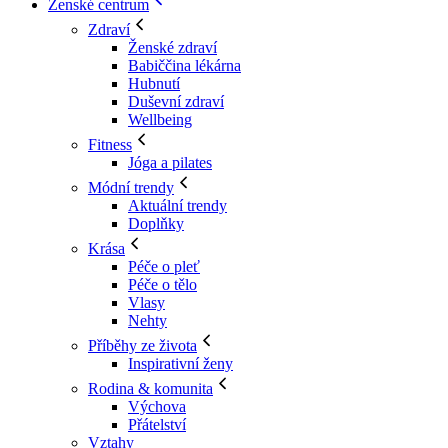
Ženské centrum
Zdraví
Ženské zdraví
Babiččina lékárna
Hubnutí
Duševní zdraví
Wellbeing
Fitness
Jóga a pilates
Módní trendy
Aktuální trendy
Doplňky
Krása
Péče o pleť
Péče o tělo
Vlasy
Nehty
Příběhy ze života
Inspirativní ženy
Rodina & komunita
Výchova
Přátelství
Vztahy