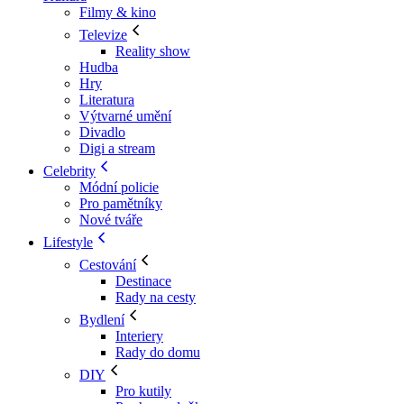
Filmy & kino
Televize
Reality show
Hudba
Hry
Literatura
Výtvarné umění
Divadlo
Digi a stream
Celebrity
Módní policie
Pro pamětníky
Nové tváře
Lifestyle
Cestování
Destinace
Rady na cesty
Bydlení
Interiery
Rady do domu
DIY
Pro kutily