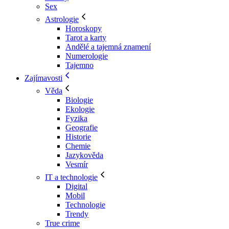
Sex
Astrologie
Horoskopy
Tarot a karty
Andělé a tajemná znamení
Numerologie
Tajemno
Zajímavosti
Věda
Biologie
Ekologie
Fyzika
Geografie
Historie
Chemie
Jazykověda
Vesmír
IT a technologie
Digital
Mobil
Technologie
Trendy
True crime