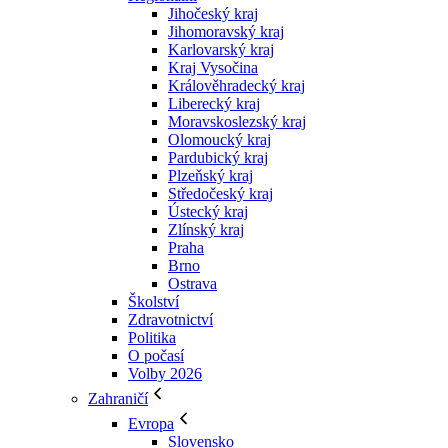
Jihočeský kraj
Jihomoravský kraj
Karlovarský kraj
Kraj Vysočina
Králověhradecký kraj
Liberecký kraj
Moravskoslezský kraj
Olomoucký kraj
Pardubický kraj
Plzeňský kraj
Středočeský kraj
Ústecký kraj
Zlínský kraj
Praha
Brno
Ostrava
Školství
Zdravotnictví
Politika
O počasí
Volby 2026
Zahraničí
Evropa
Slovensko