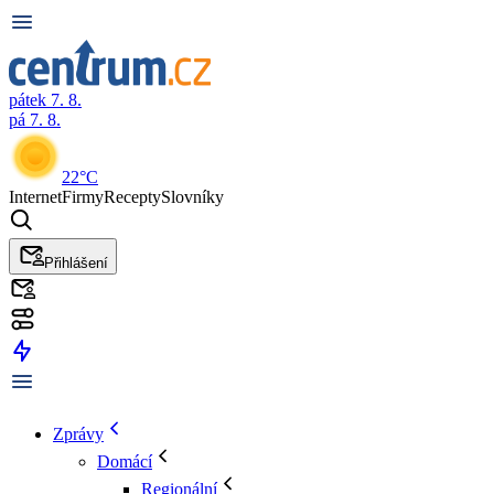
pátek 7. 8.
pá 7. 8.
22°C
Internet
Firmy
Recepty
Slovníky
Přihlášení
Zprávy
Domácí
Regionální