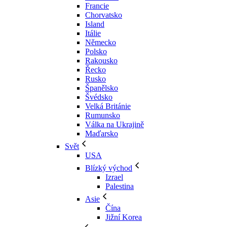
Francie
Chorvatsko
Island
Itálie
Německo
Polsko
Rakousko
Řecko
Rusko
Španělsko
Švédsko
Velká Británie
Rumunsko
Válka na Ukrajině
Maďarsko
Svět
USA
Blízký východ
Izrael
Palestina
Asie
Čína
Jižní Korea