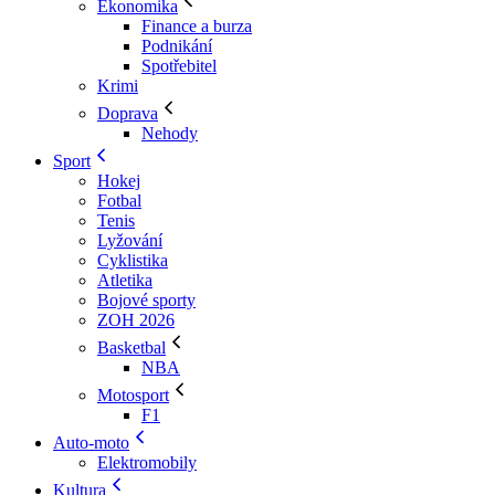
Ekonomika
Finance a burza
Podnikání
Spotřebitel
Krimi
Doprava
Nehody
Sport
Hokej
Fotbal
Tenis
Lyžování
Cyklistika
Atletika
Bojové sporty
ZOH 2026
Basketbal
NBA
Motosport
F1
Auto-moto
Elektromobily
Kultura