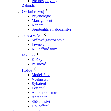
Pro hospodyňky
Zahrada
Osobní rozvoj
Psychologie
Management
Kariéra
Spiritualita a náboženství
Jídlo a vaření
Světová gastronomie
Levné vaření
Kulinářské triky
Mazlíčci
Kočky
Pejskové
Hobby
Modelářství
Včelařství
Rybaření
Letectví
Automobilismus
Adrenalin
Sběratelství
Houbaření