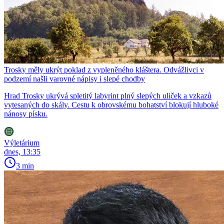
Trosky měly ukrýt poklad z vypleněného kláštera. Odvážlivci v
podzemí našli varovné nápisy i slepé chodby
Hrad Trosky ukrývá spletitý labyrint plný slepých uliček a vzkazů
vytesaných do skály. Cestu k obrovskému bohatství blokují hluboké
nánosy písku.
Výletárium
dnes, 13:35
3 min