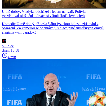
U mě dobrý: Vladyka odcházel s ledem na tváři, Polívka
vysvětloval plešatění a diváci si všimli školáckých chyb
Komedie U mě dobrý přinesla štábu fyzickou bolest i zklamání z
obsazení. Za kamerou se odehrávaly situace plné filmařských omylů
a zajímavých paradoxů.
V Telce
dnes, 13:58
4 min