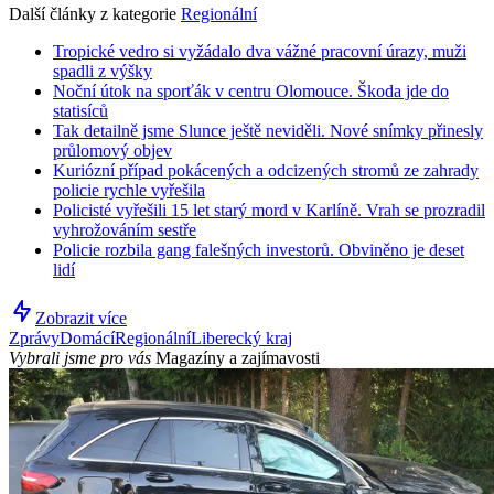
Další články z kategorie
Regionální
Tropické vedro si vyžádalo dva vážné pracovní úrazy, muži
spadli z výšky
Noční útok na sporťák v centru Olomouce. Škoda jde do
statisíců
Tak detailně jsme Slunce ještě neviděli. Nové snímky přinesly
průlomový objev
Kuriózní případ pokácených a odcizených stromů ze zahrady
policie rychle vyřešila
Policisté vyřešili 15 let starý mord v Karlíně. Vrah se prozradil
vyhrožováním sestře
Policie rozbila gang falešných investorů. Obviněno je deset
lidí
Zobrazit více
Zprávy
Domácí
Regionální
Liberecký kraj
Vybrali jsme pro vás
Magazíny a zajímavosti