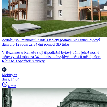
Zedníci jsou minulostí: 3 lidé s tablety postavili ve Francii bytový
dům pro 12 rodin za 34 dní pomocí 3D tisku
V Bezannes u Remeše stojí třípodlažní bytový dům, jehož nosné
stěny vytiskl robot za 34 dní místo obvyklých měsíců ruční práce.
Řídili to 3 operátoři s tablety.
Mobify.cz
dnes, 14:04
4 min