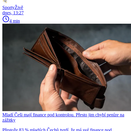
SportyŽivě
dnes, 13:27
4 min
Mladí Češi mají finance pod kontrolou. Přesto jim chybí peníze na
zážitky
Přestože 83 % mladých Čechů tvrdí, že má své finance pod