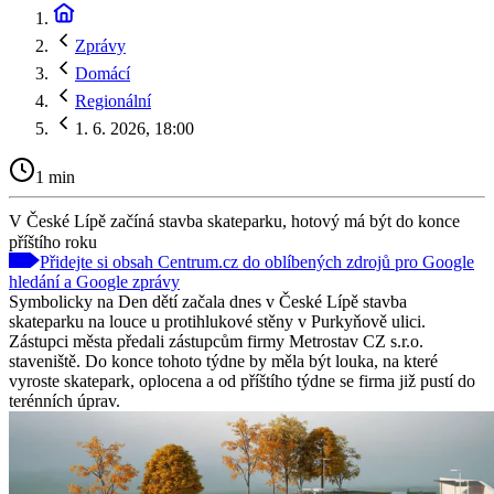
Zprávy
Domácí
Regionální
1. 6. 2026, 18:00
1 min
V České Lípě začíná stavba skateparku, hotový má být do konce
příštího roku
Přidejte si obsah Centrum.cz do oblíbených zdrojů pro Google
hledání a Google zprávy
Symbolicky na Den dětí začala dnes v České Lípě stavba
skateparku na louce u protihlukové stěny v Purkyňově ulici.
Zástupci města předali zástupcům firmy Metrostav CZ s.r.o.
staveniště. Do konce tohoto týdne by měla být louka, na které
vyroste skatepark, oplocena a od příštího týdne se firma již pustí do
terénních úprav.