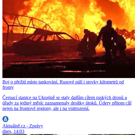
Boj o přežití místo tankování. Rusové pálí i stovky kilometrů od
fronty
Čerpací stanice na Ukrajině se staly dalším cílem ruských dronů a
úřady za jediný měsíc zaznamenaly desítky útoků. Údery přitom cílí
nejen na frontové regiony, ale i na vnitrozemí.
Aktuálně.cz - Zprávy
dnes, 14:03