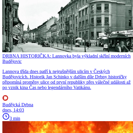
DRBNA HISTORIČKA: Lannovka byla výkladní skříní moderních
Budějovic
Lannova třída dnes patří k nejrušnějším ulicím v Českých
Budějovicích. Historik Jan Schinko v dalším díle Drbny historičky
připomíná proměny ulice od první republiky přes válečné události až
po vznik kina Čas nebo legendárního Vatikánu.
Budějcká Drbna
dnes, 14:03
3 min