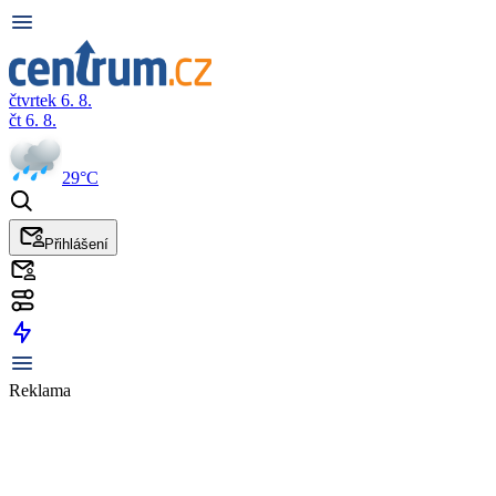
čtvrtek 6. 8.
čt 6. 8.
29°C
Přihlášení
Reklama