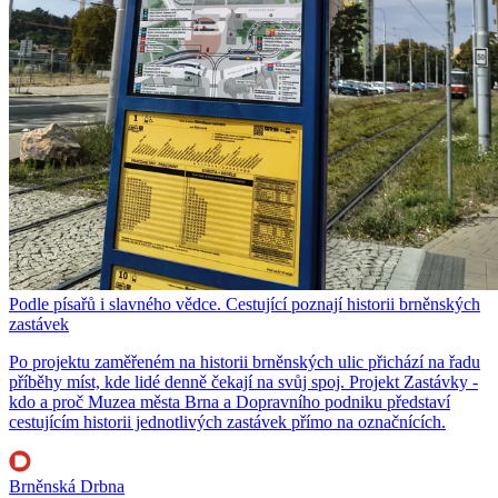
Podle písařů i slavného vědce. Cestující poznají historii brněnských
zastávek
Po projektu zaměřeném na historii brněnských ulic přichází na řadu
příběhy míst, kde lidé denně čekají na svůj spoj. Projekt Zastávky -
kdo a proč Muzea města Brna a Dopravního podniku představí
cestujícím historii jednotlivých zastávek přímo na označnících.
Brněnská Drbna