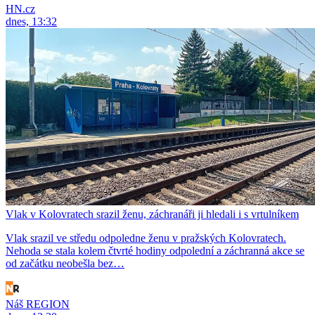
HN.cz
dnes, 13:32
Vlak v Kolovratech srazil ženu, záchranáři ji hledali i s vrtulníkem
Vlak srazil ve středu odpoledne ženu v pražských Kolovratech.
Nehoda se stala kolem čtvrté hodiny odpolední a záchranná akce se
od začátku neobešla bez…
Náš REGION