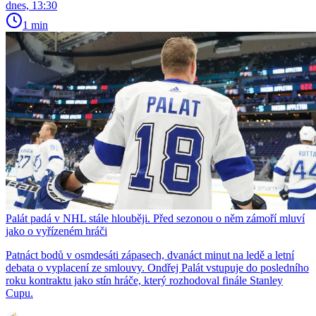
dnes, 13:30
1 min
Palát padá v NHL stále hlouběji. Před sezonou o něm zámoří mluví
jako o vyřízeném hráči
Patnáct bodů v osmdesáti zápasech, dvanáct minut na ledě a letní
debata o vyplacení ze smlouvy. Ondřej Palát vstupuje do posledního
roku kontraktu jako stín hráče, který rozhodoval finále Stanley
Cupu.