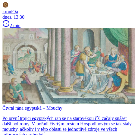
kroniQa
dnes, 13:30
2 min
Čtvrtá rána egyptská – Mouchy
Po první trojici egyptských ran se na starověkou říši začaly snášet
další pohromy. V pořadí čtvrtým trestem Hospodinovým se tak staly
mouchy, ačkoliv i v této oblasti se jednotlivé zdroje ve všech
informacích neshodují.