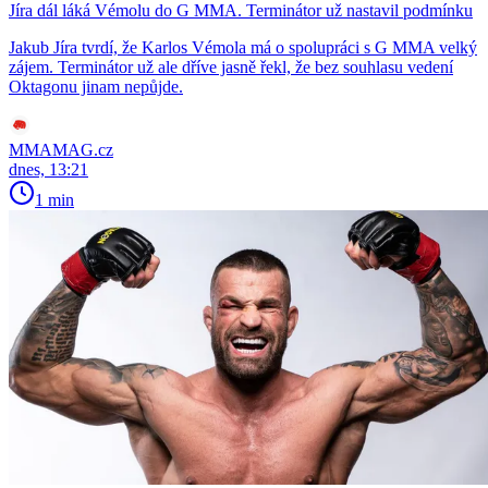
Jíra dál láká Vémolu do G MMA. Terminátor už nastavil podmínku
Jakub Jíra tvrdí, že Karlos Vémola má o spolupráci s G MMA velký
zájem. Terminátor už ale dříve jasně řekl, že bez souhlasu vedení
Oktagonu jinam nepůjde.
MMAMAG.cz
dnes, 13:21
1 min