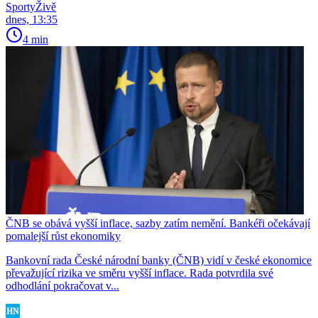
SportyŽivě
dnes, 13:35
4 min
ČNB se obává vyšší inflace, sazby zatím nemění. Bankéři očekávají
pomalejší růst ekonomiky
Bankovní rada České národní banky (ČNB) vidí v české ekonomice
převažující rizika ve směru vyšší inflace. Rada potvrdila své
odhodlání pokračovat v...