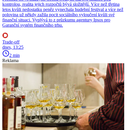
kontrolou, realita jejich rozpočtů bývá složitější. Více než třetina
letos kvůli nedostatku peněz vynechala hudební festival a více než
polovina už někdy zažila pocit sociálního vyloučení kvůli své
finanční situaci. Vyplývá to z průzkumu agentury Ipsos pro
Garanční systém finančního trhu.
Trade-off
dnes, 13:25
2 min
Reklama