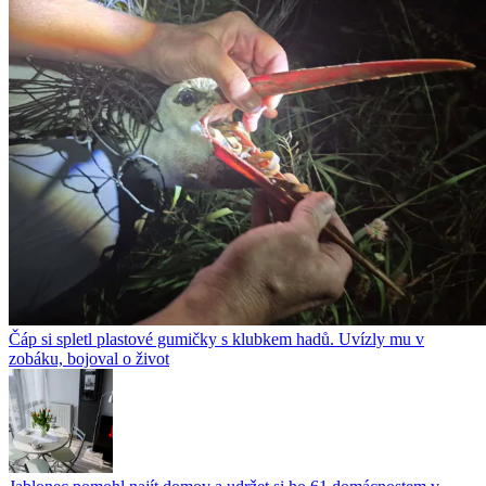
Čáp si spletl plastové gumičky s klubkem hadů. Uvízly mu v
zobáku, bojoval o život