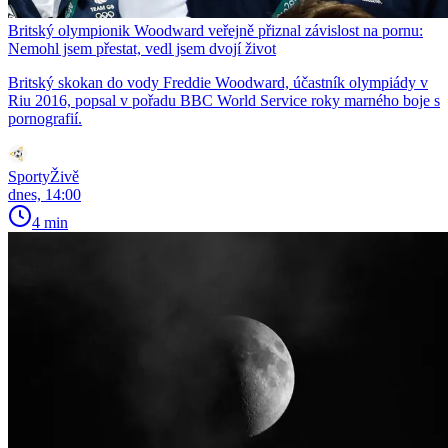
Britský olympionik Woodward veřejně přiznal závislost na pornu:
Nemohl jsem přestat, vedl jsem dvojí život
Britský skokan do vody Freddie Woodward, účastník olympiády v
Riu 2016, popsal v pořadu BBC World Service roky marného boje s
pornografií.
SportyŽivě
dnes, 14:00
4 min