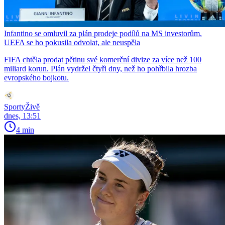
Infantino se omluvil za plán prodeje podílů na MS investorům.
UEFA se ho pokusila odvolat, ale neuspěla
FIFA chtěla prodat pětinu své komerční divize za více než 100
miliard korun. Plán vydržel čtyři dny, než ho pohřbila hrozba
evropského bojkotu.
SportyŽivě
dnes, 13:51
4 min