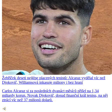
Žebříček deseti nejlépe placených tenistů: Alcaraz vydělal víc než
Djokovič, Williamsová inkasuje miliony i bez hraní
Carlos Alcaraz si za posledních dvanáct měsíců přišel na 1,34
miliardy korun. Novak Djokovič, dosud finanční král tenisu, na něj
ztrácí víc než 37 milionů dolarů.