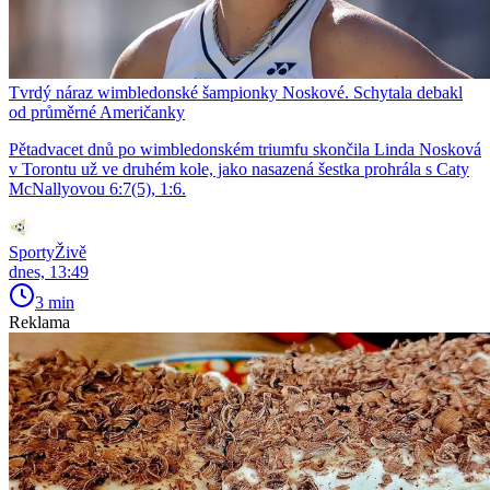
Tvrdý náraz wimbledonské šampionky Noskové. Schytala debakl
od průměrné Američanky
Pětadvacet dnů po wimbledonském triumfu skončila Linda Nosková
v Torontu už ve druhém kole, jako nasazená šestka prohrála s Caty
McNallyovou 6:7(5), 1:6.
SportyŽivě
dnes, 13:49
3 min
Reklama