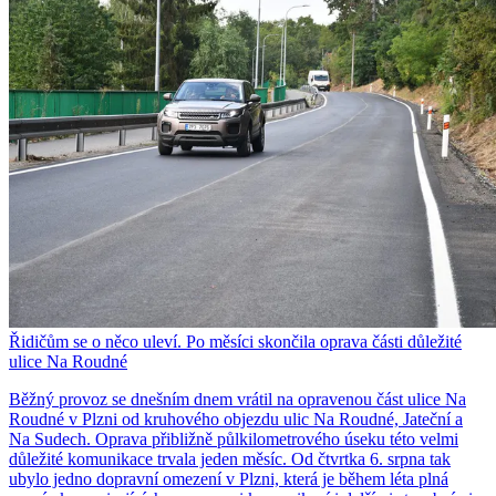
Řidičům se o něco uleví. Po měsíci skončila oprava části důležité
ulice Na Roudné
Běžný provoz se dnešním dnem vrátil na opravenou část ulice Na
Roudné v Plzni od kruhového objezdu ulic Na Roudné, Jateční a
Na Sudech. Oprava přibližně půlkilometrového úseku této velmi
důležité komunikace trvala jeden měsíc. Od čtvrtka 6. srpna tak
ubylo jedno dopravní omezení v Plzni, která je během léta plná