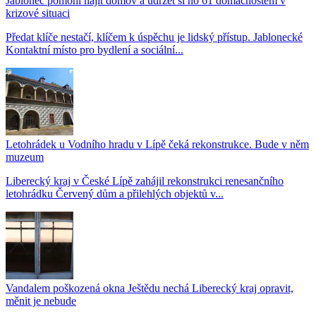
Jablonec pomohl najít domov a udržet si ho 61 domácnostem v
krizové situaci
Předat klíče nestačí, klíčem k úspěchu je lidský přístup. Jablonecké
Kontaktní místo pro bydlení a sociální...
Letohrádek u Vodního hradu v Lípě čeká rekonstrukce. Bude v něm
muzeum
Liberecký kraj v České Lípě zahájil rekonstrukci renesančního
letohrádku Červený dům a přilehlých objektů v...
Vandalem poškozená okna Ještědu nechá Liberecký kraj opravit,
měnit je nebude