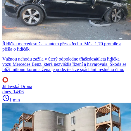
Řidička mercedesu šla s autem přes střechu. Měla 1,70 promile a
přišla o řidičák
Vážnou nehodu zažila v úterý odpoledne třiašedesátiletá řidička
vozu Mercedes Benz, která nezvládla řízení a havarovala. Škoda se
blíží milionu korun a žena je podezřelá ze spáchání trestného činu.
Jihlavská Drbna
dnes, 14:06
1 min