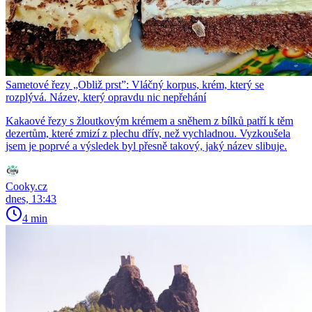
Sametové řezy „Obliž prst”: Vláčný korpus, krém, který se
rozplývá. Název, který opravdu nic nepřehání
Kakaové řezy s žloutkovým krémem a sněhem z bílků patří k těm
dezertům, které zmizí z plechu dřív, než vychladnou. Vyzkoušela
jsem je poprvé a výsledek byl přesně takový, jaký název slibuje.
Cooky.cz
dnes, 13:43
4 min