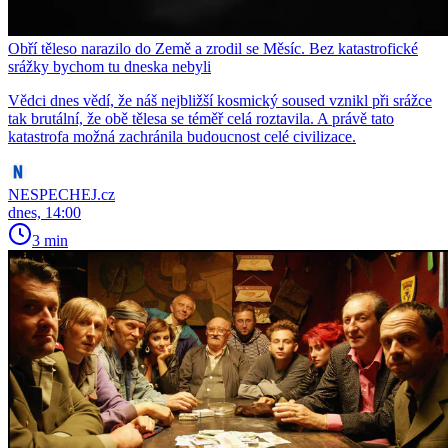
Obří těleso narazilo do Země a zrodil se Měsíc. Bez katastrofické
srážky bychom tu dneska nebyli
Vědci dnes vědí, že náš nejbližší kosmický soused vznikl při srážce
tak brutální, že obě tělesa se téměř celá roztavila. A právě tato
katastrofa možná zachránila budoucnost celé civilizace.
NESPECHEJ.cz
dnes, 14:00
3 min