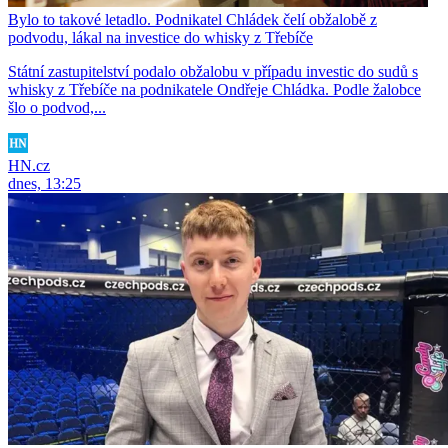
Bylo to takové letadlo. Podnikatel Chládek čelí obžalobě z
podvodu, lákal na investice do whisky z Třebíče
Státní zastupitelství podalo obžalobu v případu investic do sudů s
whisky z Třebíče na podnikatele Ondřeje Chládka. Podle žalobce
šlo o podvod,...
HN.cz
dnes, 13:25