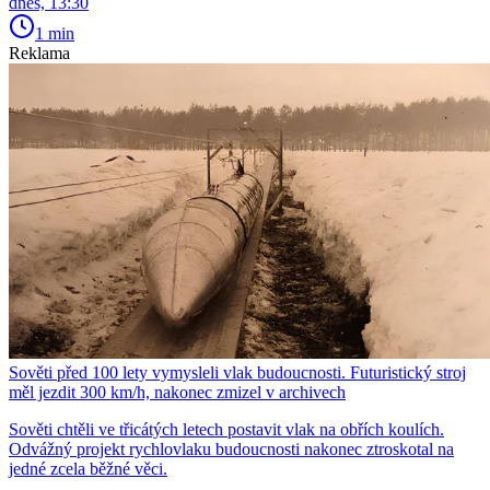
dnes, 13:30
1 min
Reklama
Sověti před 100 lety vymysleli vlak budoucnosti. Futuristický stroj
měl jezdit 300 km/h, nakonec zmizel v archivech
Sověti chtěli ve třicátých letech postavit vlak na obřích koulích.
Odvážný projekt rychlovlaku budoucnosti nakonec ztroskotal na
jedné zcela běžné věci.