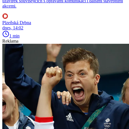
uzavírek souvisejících s opravami komunikací i dalšími stavebními
akcemi.
Plzeňská Drbna
dnes, 14:02
1 min
Reklama