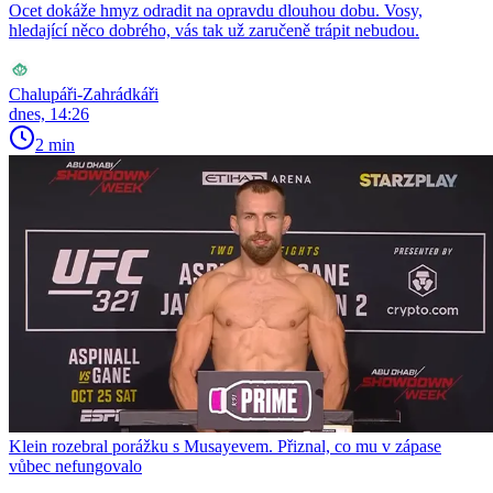
Ocet dokáže hmyz odradit na opravdu dlouhou dobu. Vosy,
hledající něco dobrého, vás tak už zaručeně trápit nebudou.
Chalupáři-Zahrádkáři
dnes, 14:26
2 min
Klein rozebral porážku s Musayevem. Přiznal, co mu v zápase
vůbec nefungovalo