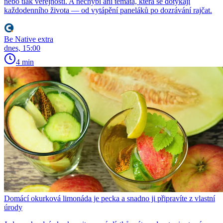
nebo tlak veřejnosti. A nechybí ani témata, která se dotýkají
každodenního života — od vytápění paneláků po dozrávání rajčat.
Be Native extra
dnes, 15:00
4 min
Domácí okurková limonáda je pecka a snadno ji připravíte z vlastní
úrody