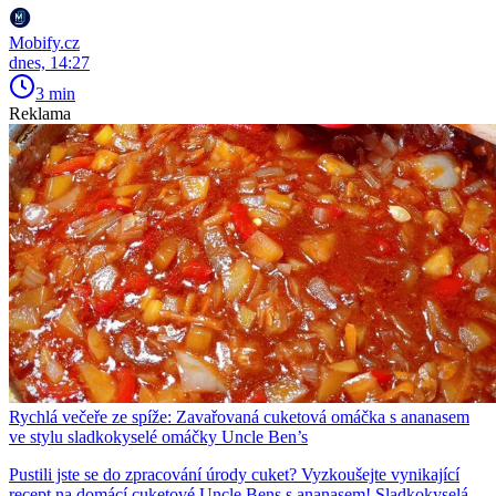
Mobify.cz
dnes, 14:27
3 min
Reklama
Rychlá večeře ze spíže: Zavařovaná cuketová omáčka s ananasem
ve stylu sladkokyselé omáčky Uncle Ben’s
Pustili jste se do zpracování úrody cuket? Vyzkoušejte vynikající
recept na domácí cuketové Uncle Bens s ananasem! Sladkokyselá