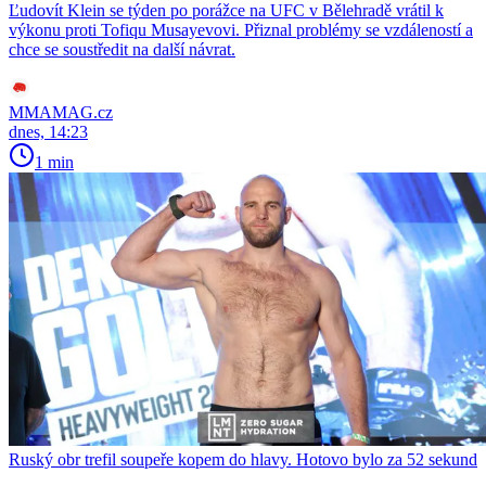
Ľudovít Klein se týden po porážce na UFC v Bělehradě vrátil k
výkonu proti Tofiqu Musayevovi. Přiznal problémy se vzdáleností a
chce se soustředit na další návrat.
MMAMAG.cz
dnes, 14:23
1 min
Ruský obr trefil soupeře kopem do hlavy. Hotovo bylo za 52 sekund