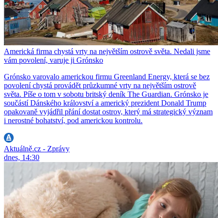
Americká firma chystá vrty na největším ostrově světa. Nedali jsme
vám povolení, varuje ji Grónsko
Grónsko varovalo americkou firmu Greenland Energy, která se bez
povolení chystá provádět průzkumné vrty na největším ostrově
světa. Píše o tom v sobotu britský deník The Guardian. Grónsko je
součástí Dánského království a americký prezident Donald Trump
opakovaně vyjádřil přání dostat ostrov, který má strategický význam
i nerostné bohatství, pod americkou kontrolu.
Aktuálně.cz - Zprávy
dnes, 14:30