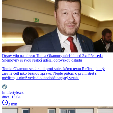
Drsný vtip na adresu Tomia Okamury udeřil hned 2x: Předseda
Sněmovny si svou reakcí udělal obrovskou ostudu
Tomio Okamura se ohradil proti satirickému textu Reflexu, který
zjevně četl jako běžnou zprávu. Nejde přitom o první střet s
médiem, s nímž vede dlouhodobě napjatý vztah.
In-lifestyle.cz
dnes, 15:04
3 min