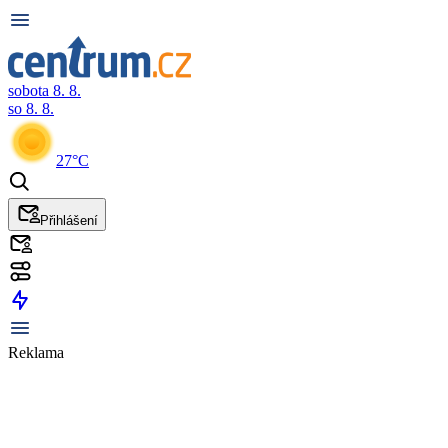
sobota 8. 8.
so 8. 8.
27°C
Přihlášení
Reklama