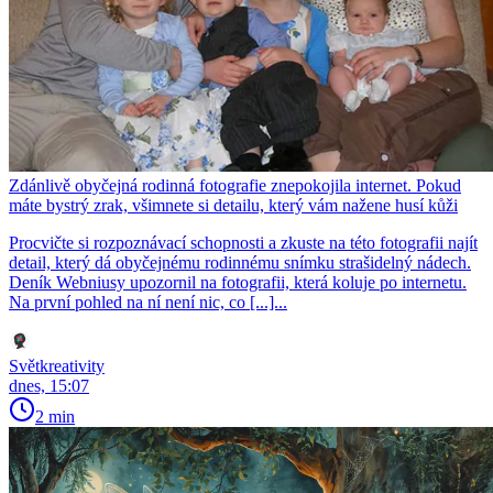
Zdánlivě obyčejná rodinná fotografie znepokojila internet. Pokud
máte bystrý zrak, všimnete si detailu, který vám nažene husí kůži
Procvičte si rozpoznávací schopnosti a zkuste na této fotografii najít
detail, který dá obyčejnému rodinnému snímku strašidelný nádech.
Deník Webniusy upozornil na fotografii, která koluje po internetu.
Na první pohled na ní není nic, co [...]...
Světkreativity
dnes, 15:07
2 min