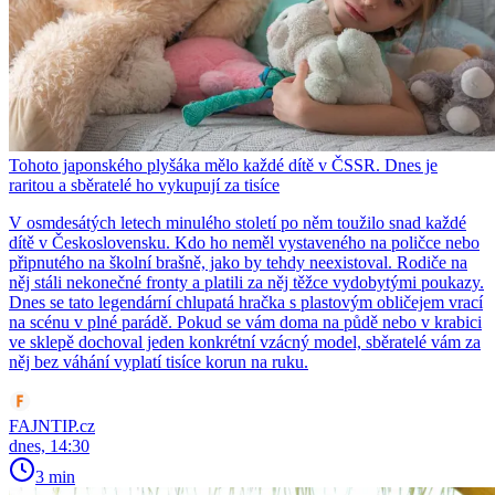
Tohoto japonského plyšáka mělo každé dítě v ČSSR. Dnes je
raritou a sběratelé ho vykupují za tisíce
V osmdesátých letech minulého století po něm toužilo snad každé
dítě v Československu. Kdo ho neměl vystaveného na poličce nebo
připnutého na školní brašně, jako by tehdy neexistoval. Rodiče na
něj stáli nekonečné fronty a platili za něj těžce vydobytými poukazy.
Dnes se tato legendární chlupatá hračka s plastovým obličejem vrací
na scénu v plné parádě. Pokud se vám doma na půdě nebo v krabici
ve sklepě dochoval jeden konkrétní vzácný model, sběratelé vám za
něj bez váhání vyplatí tisíce korun na ruku.
FAJNTIP.cz
dnes, 14:30
3 min