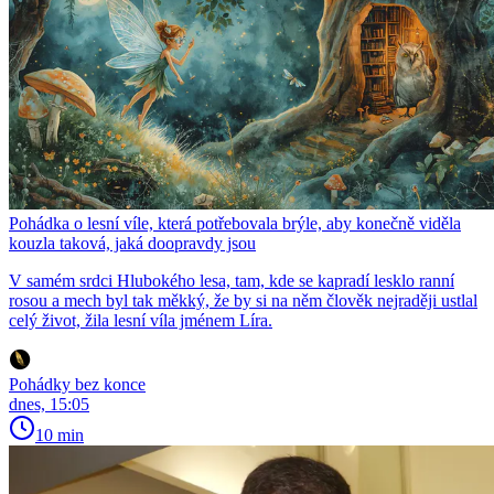
Pohádka o lesní víle, která potřebovala brýle, aby konečně viděla
kouzla taková, jaká doopravdy jsou
V samém srdci Hlubokého lesa, tam, kde se kapradí lesklo ranní
rosou a mech byl tak měkký, že by si na něm člověk nejraději ustlal
celý život, žila lesní víla jménem Líra.
Pohádky bez konce
dnes, 15:05
10 min