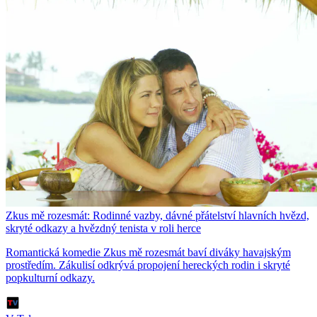
Zkus mě rozesmát: Rodinné vazby, dávné přátelství hlavních hvězd,
skryté odkazy a hvězdný tenista v roli herce
Romantická komedie Zkus mě rozesmát baví diváky havajským
prostředím. Zákulisí odkrývá propojení hereckých rodin i skryté
popkulturní odkazy.