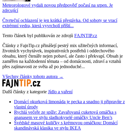
Meteorologové vydali novou předpověď počasí na srpen. Je
zdrcující
Čtvrteční ochlazení je jen krátká přestávka. Od soboty se vrací
extrémní vedra, která vyvrcholí příští...
Tento článek byl publikován ze zdrojů
FAJNTIP.cz
Články z FajnTip.cz přinášejí pestrý mix užitečných informací,
životních vychytávek, inspirativních postřehů i oddechového
obsahu, který čtenáře nejen pobaví, ale často i překvapí. Obsah je
zaměřen na každodenní témata – od domácnosti, zdraví a vztahů
přes zajímavosti ze světa až po jednoduché...
Všechny články tohoto autora →
Další články z kategorie
Jídlo a vaření
Domácí okurková limonáda je pecka a snadno ji připravíte z
vlastní úrody
Rychlá večeře ze spíže: Zavařovaná cuketová omáčka s
ananasem ve stylu sladkokyselé omáčky Uncle Ben’s
Švédské masové kuličky s krémovou omáčkou: Domácí
skandinávská klasika ve stylu IKEA