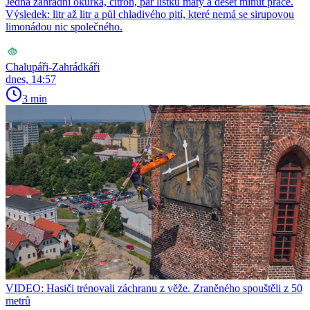
Jedna zahradní okurka, citron, pár lístků máty a deset minut práce.
Výsledek: litr až litr a půl chladivého pití, které nemá se sirupovou
limonádou nic společného.
Chalupáři-Zahrádkáři
dnes, 14:57
3 min
VIDEO: Hasiči trénovali záchranu z věže. Zraněného spouštěli z 50
metrů