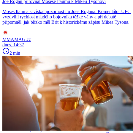
Joe Rogan přirovnal Mosese Itaumu k Mikeu Tysonovi
Moses Itauma si získal pozornost i u Joea Rogana. Komentátor UFC
vyzdvihl rychlost mladého bojovníka těžké váhy a při debatě
připomněl, jak blízko měl Brit k historickému zápisu Mikea Tysona.
MMAMAG.cz
dnes, 14:37
2 min