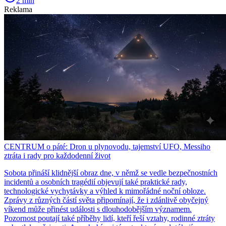
2 min
Reklama
CENTRUM o páté: Dron u plynovodu, tajemství UFO, Messiho
ztráta i rady pro každodenní život
Sobota přináší klidnější obraz dne, v němž se vedle bezpečnostních
incidentů a osobních tragédií objevují také praktické rady,
technologické vychytávky a výhled k mimořádné noční obloze.
Zprávy z různých částí světa připomínají, že i zdánlivě obyčejný
víkend může přinést události s dlouhodobějším významem.
Pozornost poutají také příběhy lidí, kteří řeší vztahy, rodinné ztráty