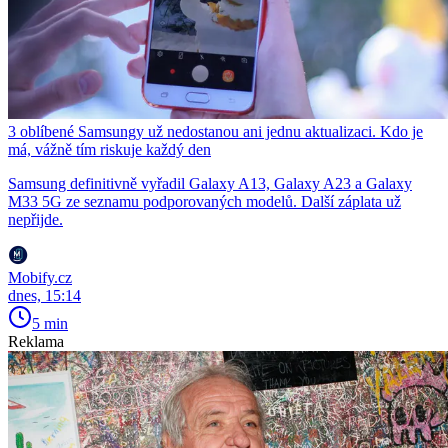
3 oblíbené Samsungy už nedostanou ani jednu aktualizaci. Kdo je
má, vážně tím riskuje každý den
Samsung definitivně vyřadil Galaxy A13, Galaxy A23 a Galaxy
M33 5G ze seznamu podporovaných modelů. Další záplata už
nepřijde.
Mobify.cz
dnes, 15:14
5 min
Reklama