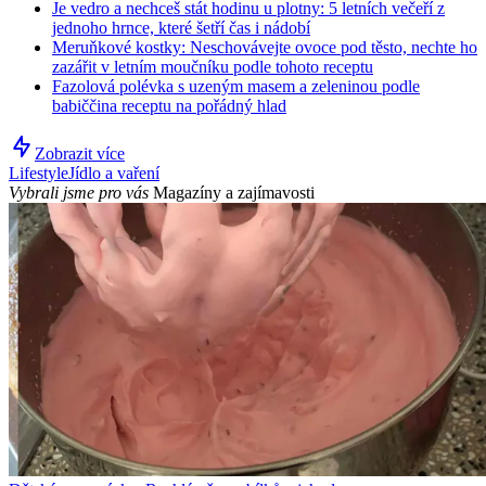
Je vedro a nechceš stát hodinu u plotny: 5 letních večeří z
jednoho hrnce, které šetří čas i nádobí
Meruňkové kostky: Neschovávejte ovoce pod těsto, nechte ho
zazářit v letním moučníku podle tohoto receptu
Fazolová polévka s uzeným masem a zeleninou podle
babiččina receptu na pořádný hlad
Zobrazit více
Lifestyle
Jídlo a vaření
Vybrali jsme pro vás
Magazíny a zajímavosti