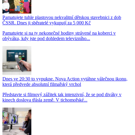
Pamatujete tuhle plastovou nekvalitní dětskou stavebnici z dob
ČSSR. Dnes ji sběratelé vykupují za 5 000 Kč
Pamatujete si na ty nekonečné hodiny strávené na koberci v
obýváku, kdy jste pod dohledem televizního...
Dnes ve 20:30 to vypukne. Nova Action vytáhne válečnou ikonu,
která předvede absolutní filmařský vrchol
Představte si filmový zážitek tak intenzivní, že se pod diváky v
kinech doslova třásla země. V tichomořské...