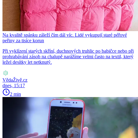
Na kvalitě spánku záleží čím dál víc. Lidé vykupují staré péřové
peřiny za tisíce korun
Při vyklízení starých skříní, duchnových truhlic po babičce nebo při
prohrabávání zásob na chalupě narážíme velmi často na textil, který
ležel desítky let netknutý.
VědaŽivě.cz
dnes, 15:17
2 min