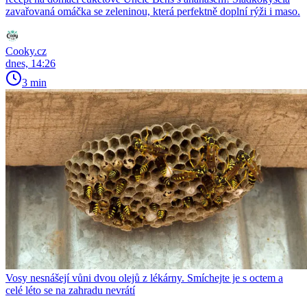
zavařovaná omáčka se zeleninou, která perfektně doplní rýži i maso.
Cooky.cz
dnes, 14:26
3 min
Vosy nesnášejí vůni dvou olejů z lékárny. Smíchejte je s octem a
celé léto se na zahradu nevrátí