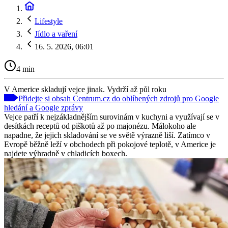
Lifestyle
Jídlo a vaření
16. 5. 2026, 06:01
4 min
V Americe skladují vejce jinak. Vydrží až půl roku
Přidejte si obsah Centrum.cz do oblíbených zdrojů pro Google
hledání a Google zprávy
Vejce patří k nejzákladnějším surovinám v kuchyni a využívají se v
desítkách receptů od piškotů až po majonézu. Málokoho ale
napadne, že jejich skladování se ve světě výrazně liší. Zatímco v
Evropě běžně leží v obchodech při pokojové teplotě, v Americe je
najdete výhradně v chladicích boxech.