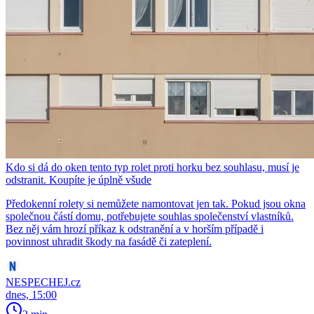
Kdo si dá do oken tento typ rolet proti horku bez souhlasu, musí je
odstranit. Koupíte je úplně všude
Předokenní rolety si nemůžete namontovat jen tak. Pokud jsou okna
společnou částí domu, potřebujete souhlas společenství vlastníků.
Bez něj vám hrozí příkaz k odstranění a v horším případě i
povinnost uhradit škody na fasádě či zateplení.
NESPECHEJ.cz
dnes, 15:00