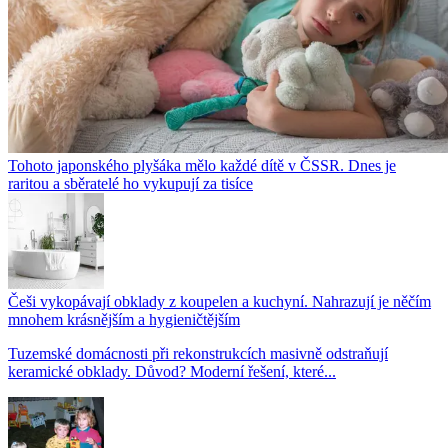
Tohoto japonského plyšáka mělo každé dítě v ČSSR. Dnes je
raritou a sběratelé ho vykupují za tisíce
Češi vykopávají obklady z koupelen a kuchyní. Nahrazují je něčím
mnohem krásnějším a hygieničtějším
Tuzemské domácnosti při rekonstrukcích masivně odstraňují
keramické obklady. Důvod? Moderní řešení, které...