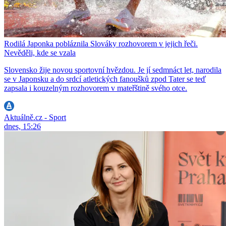
Rodilá Japonka pobláznila Slováky rozhovorem v jejich řeči.
Nevěděli, kde se vzala
Slovensko žije novou sportovní hvězdou. Je jí sedmnáct let, narodila
se v Japonsku a do srdcí atletických fanoušků zpod Tater se teď
zapsala i kouzelným rozhovorem v mateřštině svého otce.
Aktuálně.cz - Sport
dnes, 15:26