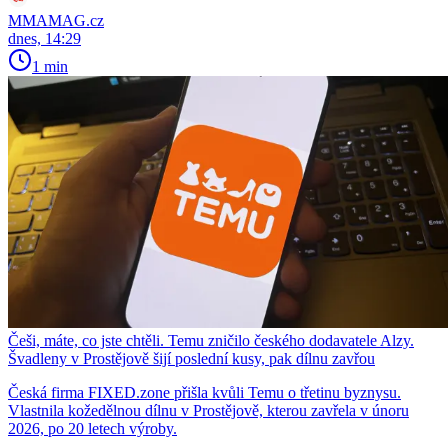
MMAMAG.cz
dnes, 14:29
1 min
Češi, máte, co jste chtěli. Temu zničilo českého dodavatele Alzy.
Švadleny v Prostějově šijí poslední kusy, pak dílnu zavřou
Česká firma FIXED.zone přišla kvůli Temu o třetinu byznysu.
Vlastnila kožedělnou dílnu v Prostějově, kterou zavřela v únoru
2026, po 20 letech výroby.