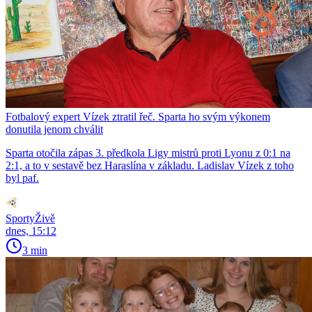
Fotbalový expert Vízek ztratil řeč. Sparta ho svým výkonem
donutila jenom chválit
Sparta otočila zápas 3. předkola Ligy mistrů proti Lyonu z 0:1 na
2:1, a to v sestavě bez Haraslína v základu. Ladislav Vízek z toho
byl paf.
SportyŽivě
dnes, 15:12
3 min