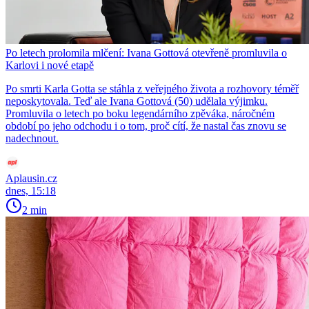
Po letech prolomila mlčení: Ivana Gottová otevřeně promluvila o
Karlovi i nové etapě
Po smrti Karla Gotta se stáhla z veřejného života a rozhovory téměř
neposkytovala. Teď ale Ivana Gottová (50) udělala výjimku.
Promluvila o letech po boku legendárního zpěváka, náročném
období po jeho odchodu i o tom, proč cítí, že nastal čas znovu se
nadechnout.
Aplausin.cz
dnes, 15:18
2 min