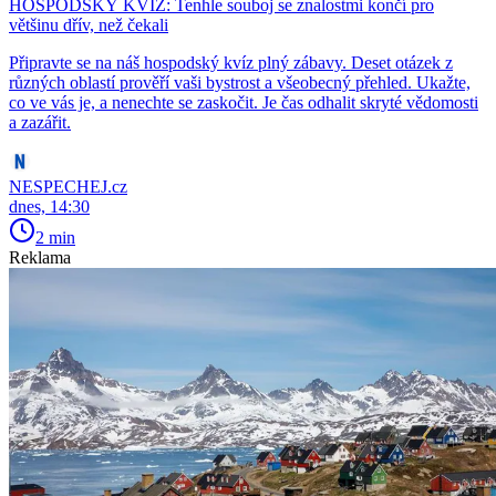
HOSPODSKÝ KVÍZ: Tenhle souboj se znalostmi končí pro
většinu dřív, než čekali
Připravte se na náš hospodský kvíz plný zábavy. Deset otázek z
různých oblastí prověří vaši bystrost a všeobecný přehled. Ukažte,
co ve vás je, a nenechte se zaskočit. Je čas odhalit skryté vědomosti
a zazářit.
NESPECHEJ.cz
dnes, 14:30
2 min
Reklama