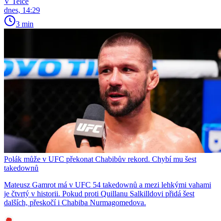
V Telce
dnes, 14:29
3 min
Polák může v UFC překonat Chabibův rekord. Chybí mu šest
takedownů
Mateusz Gamrot má v UFC 54 takedownů a mezi lehkými vahami
je čtvrtý v historii. Pokud proti Quillanu Salkilldovi přidá šest
dalších, přeskočí i Chabiba Nurmagomedova.