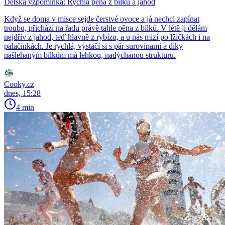
Dětská vzpomínka: Rychlá pěna z bílků a jahod
Když se doma v misce sejde čerstvé ovoce a já nechci zapínat
troubu, přichází na řadu právě tahle pěna z bílků. V létě ji dělám
nejdřív z jahod, teď hlavně z rybízu, a u nás mizí po lžičkách i na
palačinkách. Je rychlá, vystačí si s pár surovinami a díky
našlehaným bílkům má lehkou, nadýchanou strukturu.
Cooky.cz
dnes, 15:28
4 min