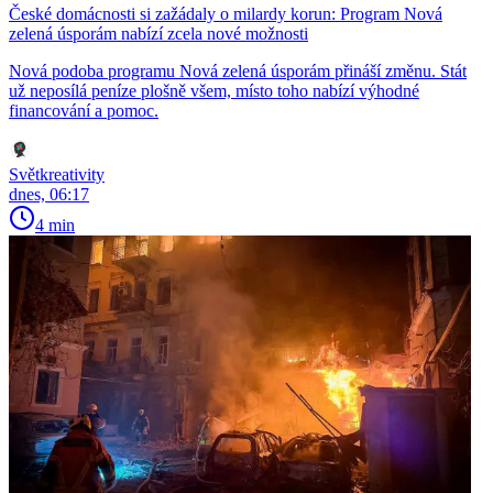
České domácnosti si zažádaly o milardy korun: Program Nová
zelená úsporám nabízí zcela nové možnosti
Nová podoba programu Nová zelená úsporám přináší změnu. Stát
už neposílá peníze plošně všem, místo toho nabízí výhodné
financování a pomoc.
Světkreativity
dnes, 06:17
4 min