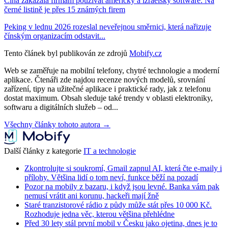
Čína zakázala firmám používat americký a izraelský software. Na
černé listině je přes 15 známých firem
Peking v lednu 2026 rozeslal neveřejnou směrnici, která nařizuje
čínským organizacím odstavit...
Tento článek byl publikován ze zdrojů
Mobify.cz
Web se zaměřuje na mobilní telefony, chytré technologie a moderní
aplikace. Čtenáři zde najdou recenze nových modelů, srovnání
zařízení, tipy na užitečné aplikace i praktické rady, jak z telefonu
dostat maximum. Obsah sleduje také trendy v oblasti elektroniky,
softwaru a digitálních služeb – od...
Všechny články tohoto autora →
Další články z kategorie
IT a technologie
Zkontrolujte si soukromí, Gmail zapnul AI, která čte e-maily i
přílohy. Většina lidí o tom neví, funkce běží na pozadí
Pozor na mobily z bazaru, i když jsou levné. Banka vám pak
nemusí vrátit ani korunu, hackeři mají žně
Staré tranzistorové rádio z půdy může stát přes 10 000 Kč.
Rozhoduje jedna věc, kterou většina přehlédne
Před 30 lety stál první mobil v Česku jako ojetina, dnes je to