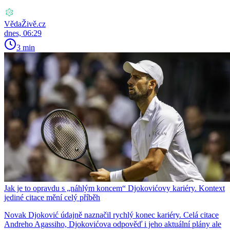
VědaŽivě.cz
dnes, 06:29
3 min
Jak je to opravdu s „náhlým koncem“ Djokovićovy kariéry. Kontext
jediné citace mění celý příběh
Novak Djoković údajně naznačil rychlý konec kariéry. Celá citace
Andreho Agassiho, Djokovićova odpověď i jeho aktuální plány ale