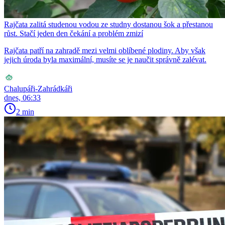
Rajčata zalitá studenou vodou ze studny dostanou šok a přestanou
růst. Stačí jeden den čekání a problém zmizí
Rajčata patří na zahradě mezi velmi oblíbené plodiny. Aby však
jejich úroda byla maximální, musíte se je naučit správně zalévat.
Chalupáři-Zahrádkáři
dnes, 06:33
2 min