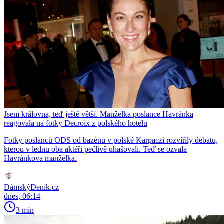
Jsem královna, teď ještě větší. Manželka poslance Havránka
reagovala na fotky Decroix z polského hotelu
Fotky poslanců ODS od bazénu v polské Karpaczi rozvířily debatu,
kterou v lednu oba aktéři pečlivě uhašovali. Teď se ozvala
Havránkova manželka.
DámskýDeník.cz
dnes, 06:14
3 min