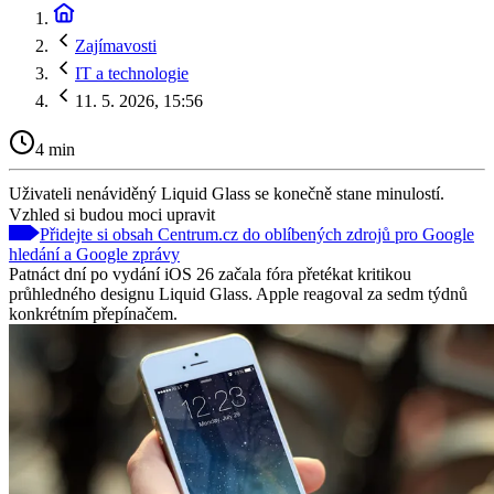
Zajímavosti
IT a technologie
11. 5. 2026, 15:56
4 min
Uživateli nenáviděný Liquid Glass se konečně stane minulostí.
Vzhled si budou moci upravit
Přidejte si obsah Centrum.cz do oblíbených zdrojů pro Google
hledání a Google zprávy
Patnáct dní po vydání iOS 26 začala fóra přetékat kritikou
průhledného designu Liquid Glass. Apple reagoval za sedm týdnů
konkrétním přepínačem.