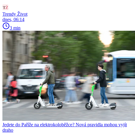
Trendy Život
dnes, 06:14
3 min
Jedete do Paříže na elektrokoloběžce? Nová pravidla mohou vyjít
draho