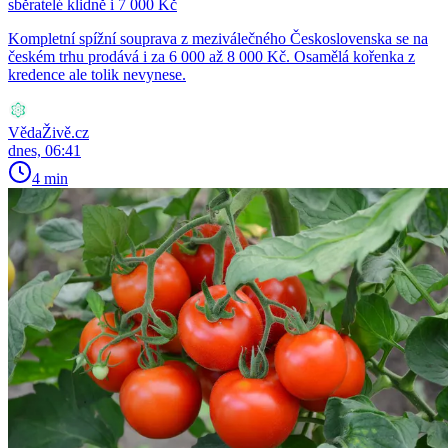
sběratelé klidně i 7 000 Kč
Kompletní spížní souprava z meziválečného Československa se na
českém trhu prodává i za 6 000 až 8 000 Kč. Osamělá kořenka z
kredence ale tolik nevynese.
VědaŽivě.cz
dnes, 06:41
4 min