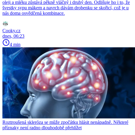
oleji a mléku zůstává pěkně vláčný i druhý den. Odlišuje ho i to, že
švestky sypu mákem a navrch dávám drobenku se skořicí, což je u
nás doma osvědčená kombinace.
Cooky.cz
dnes, 06:23
4 min
Roztroušená skleróza se může zpočátku hlásit nenápadně. Některé
příznaky není radno dlouhodobě přehlížet