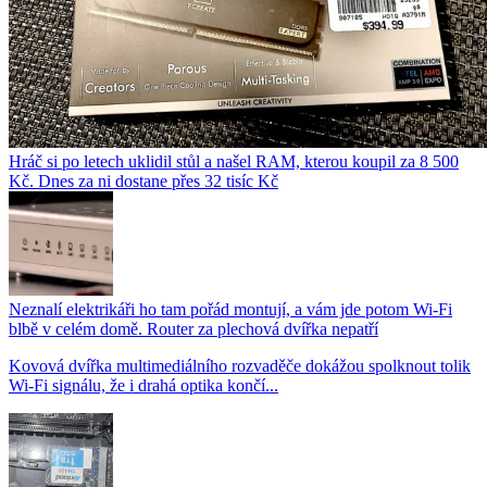
Hráč si po letech uklidil stůl a našel RAM, kterou koupil za 8 500
Kč. Dnes za ni dostane přes 32 tisíc Kč
Neznalí elektrikáři ho tam pořád montují, a vám jde potom Wi-Fi
blbě v celém domě. Router za plechová dvířka nepatří
Kovová dvířka multimediálního rozvaděče dokážou spolknout tolik
Wi-Fi signálu, že i drahá optika končí...