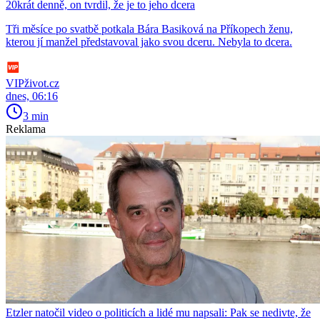
20krát denně, on tvrdil, že je to jeho dcera
Tři měsíce po svatbě potkala Bára Basiková na Příkopech ženu,
kterou jí manžel představoval jako svou dceru. Nebyla to dcera.
VIPživot.cz
dnes, 06:16
3 min
Reklama
Etzler natočil video o politicích a lidé mu napsali: Pak se nedivte, že