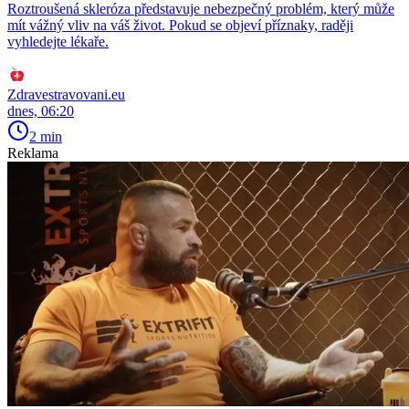
Roztroušená skleróza představuje nebezpečný problém, který může
mít vážný vliv na váš život. Pokud se objeví příznaky, raději
vyhledejte lékaře.
Zdravestravovani.eu
dnes, 06:20
2 min
Reklama