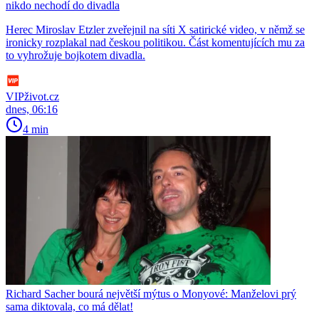
nikdo nechodí do divadla
Herec Miroslav Etzler zveřejnil na síti X satirické video, v němž se
ironicky rozplakal nad českou politikou. Část komentujících mu za
to vyhrožuje bojkotem divadla.
VIPživot.cz
dnes, 06:16
4 min
Richard Sacher bourá největší mýtus o Monyové: Manželovi prý
sama diktovala, co má dělat!