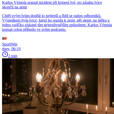
Karlos Vémola popsal incident při krmení lvů, po zásahu lvice
skončil na zemi
Chtěl svým lvům dopřát to nejlepší a řídil se radou odborníků.
Výsledkem byla lvice, která ho srazila k zemi, pět slepic na útěku a
jedno vajíčko získané tím nejpodivnějším způsobem. Karlos Vémola
popsal celou příhodu ve svém podcastu.
SportWin
dnes, 06:19
2 min