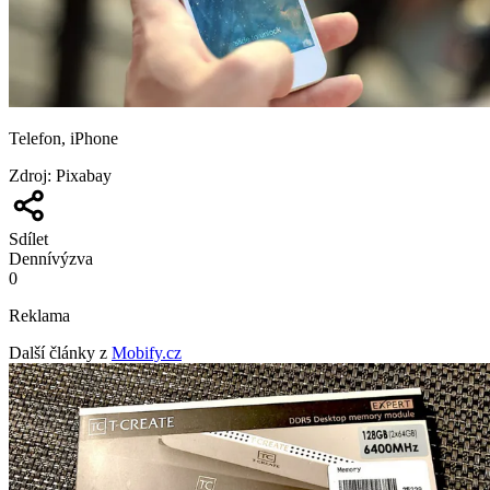
Telefon, iPhone
Zdroj
:
Pixabay
Sdílet
Denní
výzva
0
Reklama
Další články z
Mobify.cz