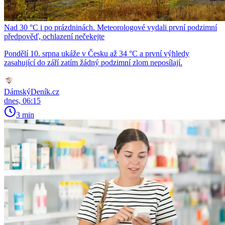
Nad 30 °C i po prázdninách. Meteorologové vydali první podzimní
předpověď, ochlazení nečekejte
Pondělí 10. srpna ukáže v Česku až 34 °C a první výhledy
zasahující do září zatím žádný podzimní zlom neposílají.
DámskýDeník.cz
dnes, 06:15
3 min