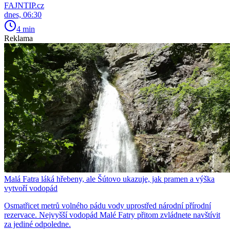
FAJNTIP.cz
dnes, 06:30
4 min
Reklama
Malá Fatra láká hřebeny, ale Šútovo ukazuje, jak pramen a výška
vytvoří vodopád
Osmatřicet metrů volného pádu vody uprostřed národní přírodní
rezervace. Nejvyšší vodopád Malé Fatry přitom zvládnete navštívit
za jediné odpoledne.