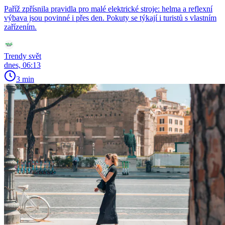
Paříž zpřísnila pravidla pro malé elektrické stroje: helma a reflexní
výbava jsou povinné i přes den. Pokuty se týkají i turistů s vlastním
zařízením.
Trendy svět
dnes, 06:13
3 min