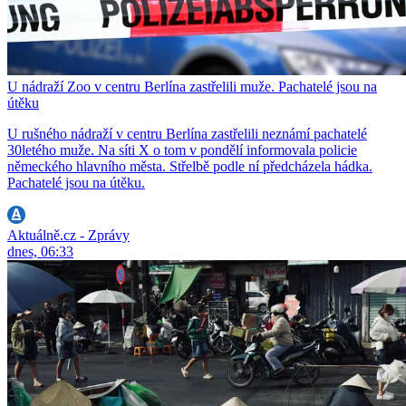
U nádraží Zoo v centru Berlína zastřelili muže. Pachatelé jsou na
útěku
U rušného nádraží v centru Berlína zastřelili neznámí pachatelé
30letého muže. Na síti X o tom v pondělí informovala policie
německého hlavního města. Střelbě podle ní předcházela hádka.
Pachatelé jsou na útěku.
Aktuálně.cz - Zprávy
dnes, 06:33