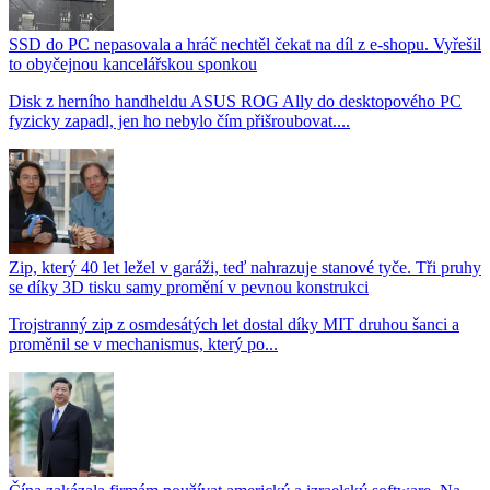
SSD do PC nepasovala a hráč nechtěl čekat na díl z e-shopu. Vyřešil
to obyčejnou kancelářskou sponkou
Disk z herního handheldu ASUS ROG Ally do desktopového PC
fyzicky zapadl, jen ho nebylo čím přišroubovat....
Zip, který 40 let ležel v garáži, teď nahrazuje stanové tyče. Tři pruhy
se díky 3D tisku samy promění v pevnou konstrukci
Trojstranný zip z osmdesátých let dostal díky MIT druhou šanci a
proměnil se v mechanismus, který po...