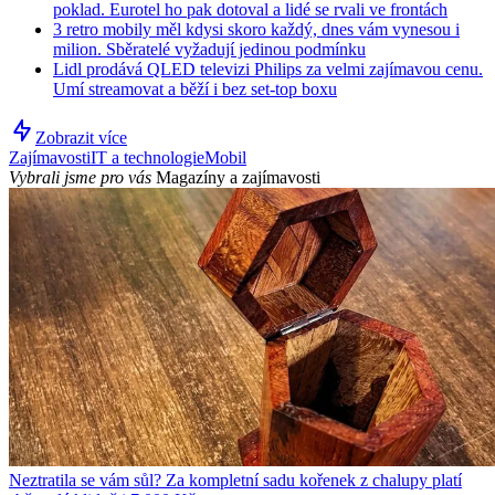
poklad. Eurotel ho pak dotoval a lidé se rvali ve frontách
3 retro mobily měl kdysi skoro každý, dnes vám vynesou i
milion. Sběratelé vyžadují jedinou podmínku
Lidl prodává QLED televizi Philips za velmi zajímavou cenu.
Umí streamovat a běží i bez set-top boxu
Zobrazit více
Zajímavosti
IT a technologie
Mobil
Vybrali jsme pro vás
Magazíny a zajímavosti
Neztratila se vám sůl? Za kompletní sadu kořenek z chalupy platí