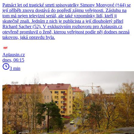
Patnáct let od tragické smrti spisovatelky Simony Monyové (†44) se
její příběh znovu dostává do popředí zájmu veřejnosti. Zásluhu na
tom má nejen televizní seriál, ale také vzpomínky lidí, kteří ji
skutečně znali. Jedním z nich je publicista a její dlouholetý přítel
Richard Sacher (52). V exkluzivním rozhovoru pro Aplausin.cz
otevřeně promluvil o ženě, kterou veřejnost podle něj dodnes nezná
takovou, jaká opravdu byla.
Aplausin.cz
dnes, 06:15
3 min