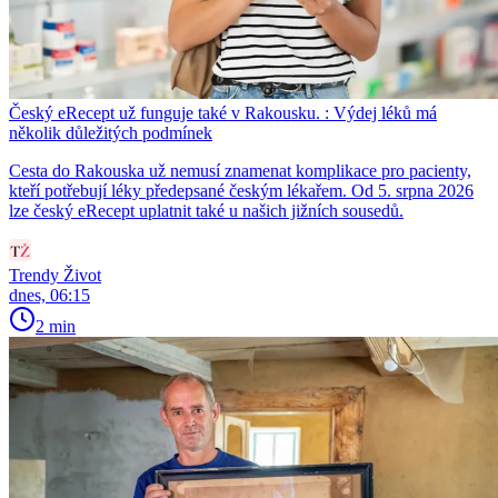
Český eRecept už funguje také v Rakousku. : Výdej léků má
několik důležitých podmínek
Cesta do Rakouska už nemusí znamenat komplikace pro pacienty,
kteří potřebují léky předepsané českým lékařem. Od 5. srpna 2026
lze český eRecept uplatnit také u našich jižních sousedů.
Trendy Život
dnes, 06:15
2 min