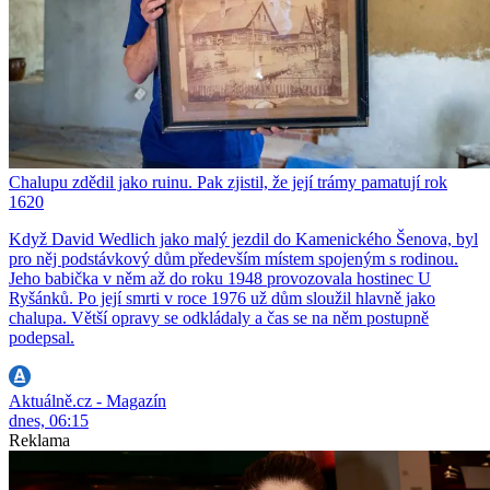
Chalupu zdědil jako ruinu. Pak zjistil, že její trámy pamatují rok
1620
Když David Wedlich jako malý jezdil do Kamenického Šenova, byl
pro něj podstávkový dům především místem spojeným s rodinou.
Jeho babička v něm až do roku 1948 provozovala hostinec U
Ryšánků. Po její smrti v roce 1976 už dům sloužil hlavně jako
chalupa. Větší opravy se odkládaly a čas se na něm postupně
podepsal.
Aktuálně.cz - Magazín
dnes, 06:15
Reklama