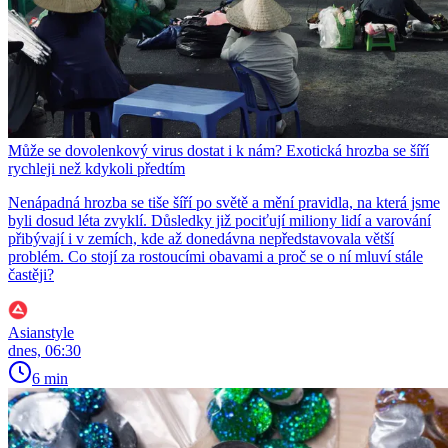
Může se dovolenkový virus dostat i k nám? Exotická hrozba se šíří
rychleji než kdykoli předtím
Nenápadná hrozba se tiše šíří po světě a mění pravidla, na která jsme
byli dosud léta zvyklí. Důsledky již pociťují miliony lidí a varování
přibývají i v zemích, kde až donedávna nepředstavovala větší
problém. Co stojí za rostoucími obavami a proč se o ní mluví stále
častěji?
Asianstyle
dnes, 06:30
6 min