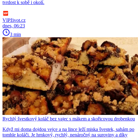
tvrdost k sobě i okolí.
VIPživot.cz
dnes, 06:23
3 min
Rychlý švestkový koláč bez vajec s mákem a skořicovou drobenkou
Když mi doma dojdou vejce a na lince leží miska švestek, sahám po
tomhle koláči. Je hrnkový, rychlý, nenáročný na suroviny a díky