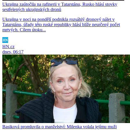
Ukrajina zaútočila na rafinerii v Tatarstánu, Rusko hlásí stovky
sestřelených ukrajinských dronů
Ukrajina v noci na pondělí podnikla rozsáhlý dronový nálet v
Tatarstánu, úřady této ruské republiky hlásí blíže neurčený počet
mrtvých. Cílem útoku...
HN.cz
dnes, 06:17
Basiková promluvila o manželství: Milenka volala jejímu muži