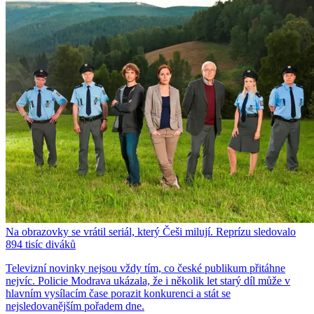
Na obrazovky se vrátil seriál, který Češi milují. Reprízu sledovalo
894 tisíc diváků
Televizní novinky nejsou vždy tím, co české publikum přitáhne
nejvíc. Policie Modrava ukázala, že i několik let starý díl může v
hlavním vysílacím čase porazit konkurenci a stát se
nejsledovanějším pořadem dne.