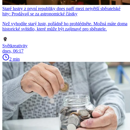
Staré lustry z první republiky dnes patří mezi největší sběratelské
hity: Prodávají se za astronomické částky
Než vyhodíte starý lustr, pořádně ho prohlédněte. Možná máte doma
historické svítidlo, které může být zajímavé pro sběratele.
Světkreativity
dnes, 06:17
2 min