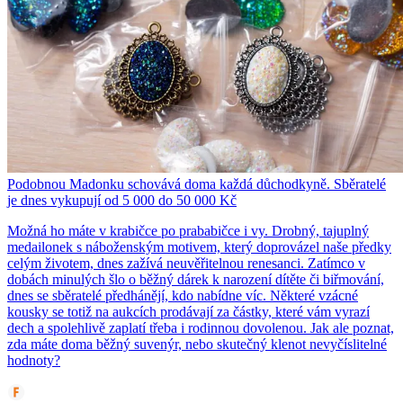
Podobnou Madonku schovává doma každá důchodkyně. Sběratelé
je dnes vykupují od 5 000 do 50 000 Kč
Možná ho máte v krabičce po prababičce i vy. Drobný, tajuplný
medailonek s náboženským motivem, který doprovázel naše předky
celým životem, dnes zažívá neuvěřitelnou renesanci. Zatímco v
dobách minulých šlo o běžný dárek k narození dítěte či biřmování,
dnes se sběratelé předhánějí, kdo nabídne víc. Některé vzácné
kousky se totiž na aukcích prodávají za částky, které vám vyrazí
dech a spolehlivě zaplatí třeba i rodinnou dovolenou. Jak ale poznat,
zda máte doma běžný suvenýr, nebo skutečný klenot nevyčíslitelné
hodnoty?