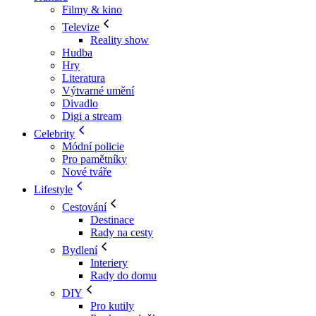
Filmy & kino
Televize
Reality show
Hudba
Hry
Literatura
Výtvarné umění
Divadlo
Digi a stream
Celebrity
Módní policie
Pro pamětníky
Nové tváře
Lifestyle
Cestování
Destinace
Rady na cesty
Bydlení
Interiery
Rady do domu
DIY
Pro kutily