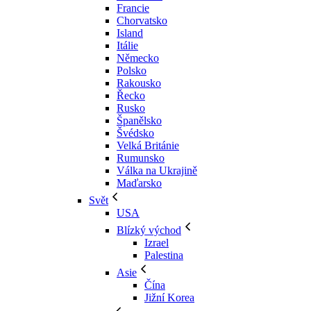
Francie
Chorvatsko
Island
Itálie
Německo
Polsko
Rakousko
Řecko
Rusko
Španělsko
Švédsko
Velká Británie
Rumunsko
Válka na Ukrajině
Maďarsko
Svět
USA
Blízký východ
Izrael
Palestina
Asie
Čína
Jižní Korea