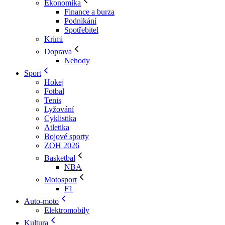
Ekonomika
Finance a burza
Podnikání
Spotřebitel
Krimi
Doprava
Nehody
Sport
Hokej
Fotbal
Tenis
Lyžování
Cyklistika
Atletika
Bojové sporty
ZOH 2026
Basketbal
NBA
Motosport
F1
Auto-moto
Elektromobily
Kultura