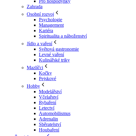
Pro hospodyňky
Zahrada
Osobní rozvoj
Psychologie
Management
Kariéra
Spiritualita a náboženství
Jídlo a vaření
Světová gastronomie
Levné vaření
Kulinářské triky
Mazlíčci
Kočky
Pejskové
Hobby
Modelářství
Včelařství
Rybaření
Letectví
Automobilismus
Adrenalin
Sběratelství
Houbaření