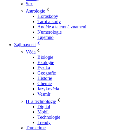
Sex
Astrologie
Horoskopy
Tarot a karty
Andělé a tajemná znamení
Numerologie
Tajemno
Zajímavosti
Věda
Biologie
Ekologie
Fyzika
Geografie
Historie
Chemie
Jazykověda
Vesmír
IT a technologie
Digital
Mobil
Technologie
Trendy
True crime