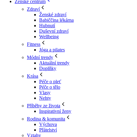
Ženské centrum
Zdraví
Ženské zdraví
Babiččina lékárna
Hubnutí
Duševní zdraví
Wellbeing
Fitness
Jóga a pilates
Módní trendy
Aktuální trendy
Doplňky
Krása
Péče o pleť
Péče o tělo
Vlasy
Nehty
Příběhy ze života
Inspirativní ženy
Rodina & komunita
Výchova
Přátelství
Vztahy