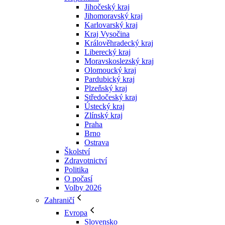
Jihočeský kraj
Jihomoravský kraj
Karlovarský kraj
Kraj Vysočina
Králověhradecký kraj
Liberecký kraj
Moravskoslezský kraj
Olomoucký kraj
Pardubický kraj
Plzeňský kraj
Středočeský kraj
Ústecký kraj
Zlínský kraj
Praha
Brno
Ostrava
Školství
Zdravotnictví
Politika
O počasí
Volby 2026
Zahraničí
Evropa
Slovensko