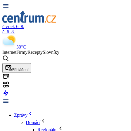
čtvrtek 6. 8.
čt 6. 8.
30°C
Internet
Firmy
Recepty
Slovníky
Přihlášení
Zprávy
Domácí
Regionální