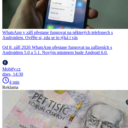
WhatsApp v září přestane fungovat na některých telefonech s
Androidem. Ověřte si, zda se to týká i vás
Od 8. září 2026 WhatsApp přestane fungovat na zařízeních s
Androidem 5.0 a 5.1. Novým minimem bude Android 6.0.
Mobify.cz
dnes, 14:30
4 min
Reklama