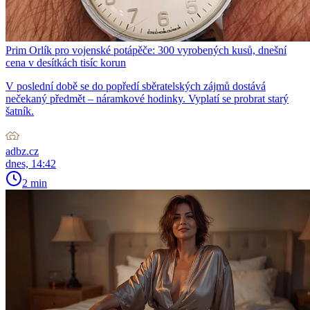
Prim Orlík pro vojenské potápěče: 300 vyrobených kusů, dnešní
cena v desítkách tisíc korun
V poslední době se do popředí sběratelských zájmů dostává
nečekaný předmět – náramkové hodinky. Vyplatí se probrat starý
šatník.
adbz.cz
dnes, 14:42
2 min