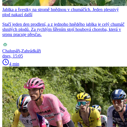
Jablka a švestky na stromě hnědnou v chumáčích. Jeden plesnivý
plod nakazí další
Stačí jeden den prodlení, a z jednoho hnědého jablka je celý chumáč
shnilých plodů. Za rychlým šířením stojí houbová choroba, která v
srpnu pracuje přesčas.
Chalupáři-Zahrádkáři
dnes, 15:05
4 min