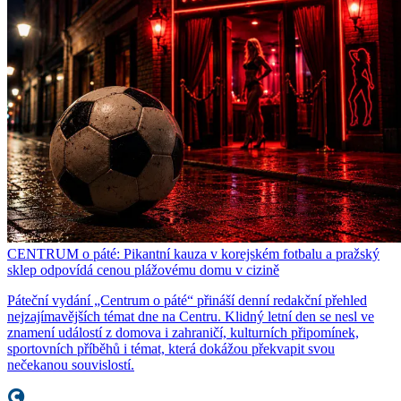
CENTRUM o páté: Pikantní kauza v korejském fotbalu a pražský
sklep odpovídá cenou plážovému domu v cizině
Páteční vydání „Centrum o páté“ přináší denní redakční přehled
nejzajímavějších témat dne na Centru. Klidný letní den se nesl ve
znamení událostí z domova i zahraničí, kulturních připomínek,
sportovních příběhů i témat, která dokážou překvapit svou
nečekanou souvislostí.