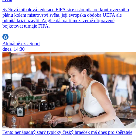
Světová fotbalová federace FIFA sice ustoupila od kontroverzního
plánu kolem mistrovství světa, její evropská obdoba UEFA ale
odmítá krizi uzavřít. Anglie dál patří mezi země připravené
bojkotovat turnaje FIFA.
Aktuálně.cz - Sport
dnes, 14:30
Tento nenápadný starý typicky český hrneček má dnes pro sběratele