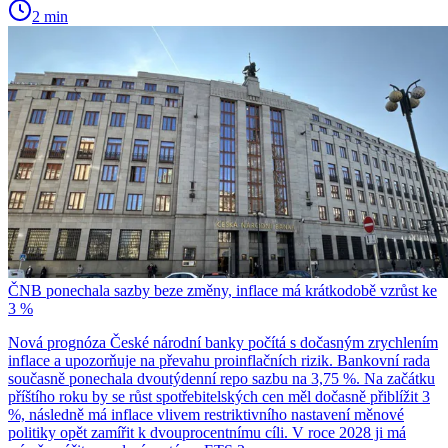
2 min
ČNB ponechala sazby beze změny, inflace má krátkodobě vzrůst ke
3 %
Nová prognóza České národní banky počítá s dočasným zrychlením
inflace a upozorňuje na převahu proinflačních rizik. Bankovní rada
současně ponechala dvoutýdenní repo sazbu na 3,75 %. Na začátku
příštího roku by se růst spotřebitelských cen měl dočasně přiblížit 3
%, následně má inflace vlivem restriktivního nastavení měnové
politiky opět zamířit k dvouprocentnímu cíli. V roce 2028 ji má