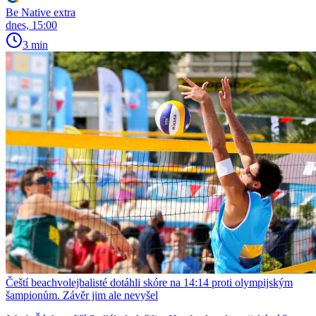
Be Native extra
dnes, 15:00
3 min
Čeští beachvolejbalisté dotáhli skóre na 14:14 proti olympijským
šampionům. Závěr jim ale nevyšel