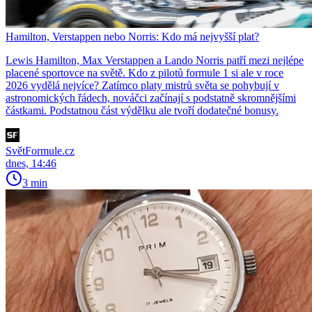
Hamilton, Verstappen nebo Norris: Kdo má nejvyšší plat?
Lewis Hamilton, Max Verstappen a Lando Norris patří mezi nejlépe
placené sportovce na světě. Kdo z pilotů formule 1 si ale v roce
2026 vydělá nejvíce? Zatímco platy mistrů světa se pohybují v
astronomických řádech, nováčci začínají s podstatně skromnějšími
částkami. Podstatnou část výdělku ale tvoří dodatečné bonusy.
SvětFormule.cz
dnes, 14:46
3 min