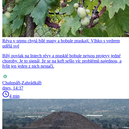
Réva v srpnu chytá bílé mapy a bobule praskají. Vlhko s vedrem
udělá své
Bílý povlak na listech révy a prasklé bobule nejsou projevy jedné
choroby. Je to signál, že se na keři sešlo víc problémů najednou, a
řešit jen jeden z nich nestačí.
Chalupáři-Zahrádkáři
dnes, 14:37
4 min