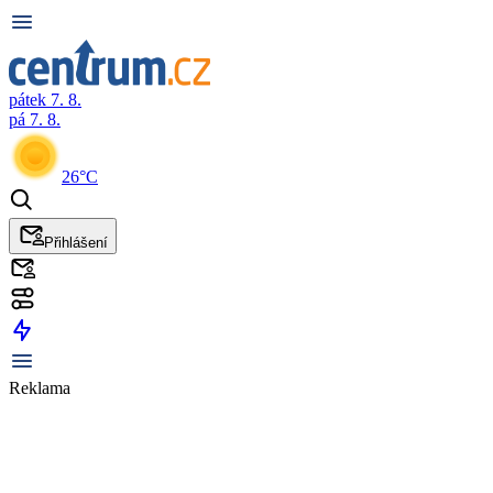
pátek 7. 8.
pá 7. 8.
26°C
Přihlášení
Reklama