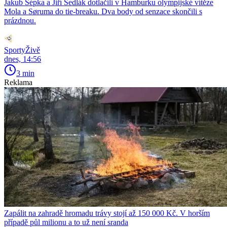
Jakub Šépka a Jiří Sedlák dotlačili v Hamburku olympijské vítěze
Mola a Søruma do tie-breaku. Dva body od senzace skončili s
prázdnou.
SportyŽivě
dnes, 14:56
3 min
Reklama
Zapálit na zahradě hromadu trávy stojí až 150 000 Kč. V horším
případě půl milionu a to už není sranda