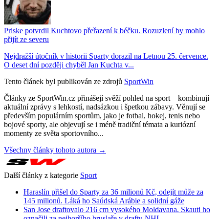
Priske potvrdil Kuchtovo přeřazení k béčku. Rozuzlení by mohlo
přijít ze severu
Nejdražší útočník v historii Sparty dorazil na Letnou 25. července.
O deset dní později chyběl Jan Kuchta v...
Tento článek byl publikován ze zdrojů
SportWin
Články ze SportWin.cz přinášejí svěží pohled na sport – kombinují
aktuální zprávy s lehkostí, nadsázkou i špetkou zábavy. Věnují se
především populárním sportům, jako je fotbal, hokej, tenis nebo
bojové sporty, ale objevují se i méně tradiční témata a kuriózní
momenty ze světa sportovního...
Všechny články tohoto autora →
Další články z kategorie
Sport
Haraslín přišel do Sparty za 36 milionů Kč, odejít může za
145 milionů. Láká ho Saúdská Arábie a solidní gáže
San Jose draftovalo 216 cm vysokého Moldavana. Skauti ho
označili za nejhoršího bruslaře v draftu NHL