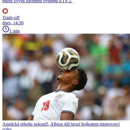
mírně zvýšit zavedení systému ETS 2.
Trade-off
dnes, 14:30
1 min
Anglická rebelie nekončí, Albion dál hrozí bojkotem mistrovství
světa