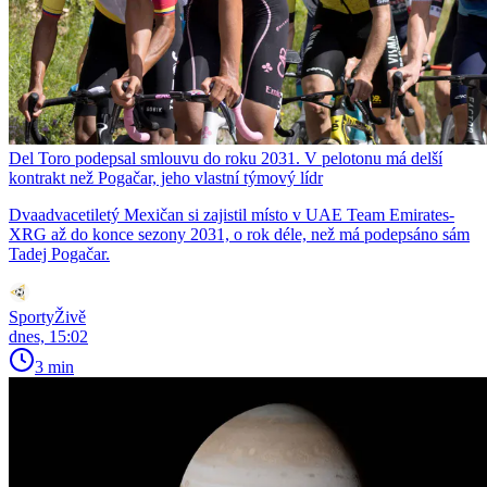
Del Toro podepsal smlouvu do roku 2031. V pelotonu má delší
kontrakt než Pogačar, jeho vlastní týmový lídr
Dvaadvacetiletý Mexičan si zajistil místo v UAE Team Emirates-
XRG až do konce sezony 2031, o rok déle, než má podepsáno sám
Tadej Pogačar.
SportyŽivě
dnes, 15:02
3 min