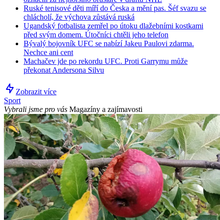
Ruské tenisové děti míří do Česka a mění pas. Šéf svazu se
chlácholí, že výchova zůstává ruská
Ugandský fotbalista zemřel po útoku dlažebními kostkami
před svým domem. Útočníci chtěli jeho telefon
Bývalý bojovník UFC se nabízí Jakeu Paulovi zdarma.
Nechce ani cent
Machačev jde po rekordu UFC. Proti Garrymu může
překonat Andersona Silvu
Zobrazit více
Sport
Vybrali jsme pro vás
Magazíny a zajímavosti