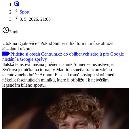
Sport
3. 5. 2026, 21:08
3 min
Útok na Djokoviče? Pokud Sinner udrží formu, může ohrozit
absolutní rekord
Přidejte si obsah Centrum.cz do oblíbených zdrojů pro Google
hledání a Google zprávy
Italská tenisová mašina jménem Jannik Sinner se nezastavuje.
Světová jednička na turnaji v Madridu smetla francouzského
talentovaného hráče Arthura Filse a kromě postupu slaví hned
několik fascinujících milníků, které ji přibližují k největším
legendám bílého sportu.