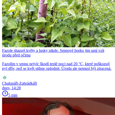
Fazole shazují květy a lusky nikde. Srpnové horko jim umí vzít
úrodu před očima
Fazolím v srpnu nejvíc škodí teplé noci nad 20 °C, které poškozují
pyl dřív, než se květ stihne oplodnit. Úroda ale nemusí být ztracená.
Chalupáři-Zahrádkáři
dnes, 14:28
5 min