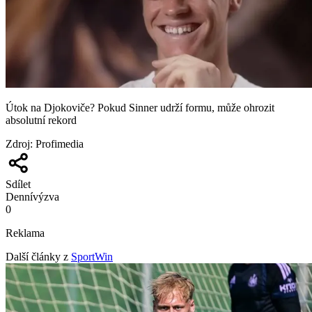
Útok na Djokoviče? Pokud Sinner udrží formu, může ohrozit
absolutní rekord
Zdroj
:
Profimedia
Sdílet
Denní
výzva
0
Reklama
Další články z
SportWin