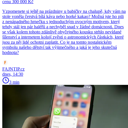
cenu 300 000 Kč
Vzpomenete si ještě na prázdniny u babičky na chalupě, kdy vám na
stole voněla čerstvá bílá káva nebo horké kakao? Možná jste ho pili
z nenápadného hrnečku s jednoduchým ovocným motivem, který
tehdy stál jen pár haléřů a nechyběl snad v žádné domácnosti. Dnes
se však kolem tohoto zdánlivě obyčejného kousku strhlo nevídané
šílenství a internetem kolují zvěsti o astronomických částkách, které
jsou za něj lidé ochotni zaplatit. Co je na tomto nostalgickém
symbolu našeho dětství tak výjimečného a jaká je jeho skutečná
hodnota?
FAJNTIP.cz
dnes, 14:30
3 min