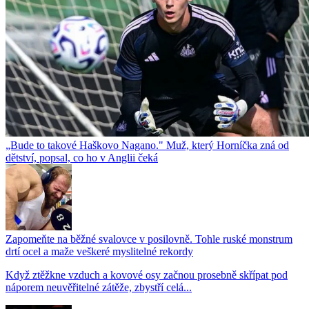
„Bude to takové Haškovo Nagano." Muž, který Horníčka zná od
dětství, popsal, co ho v Anglii čeká
Zapomeňte na běžné svalovce v posilovně. Tohle ruské monstrum
drtí ocel a maže veškeré myslitelné rekordy
Když ztěžkne vzduch a kovové osy začnou prosebně skřípat pod
náporem neuvěřitelné zátěže, zbystří celá...