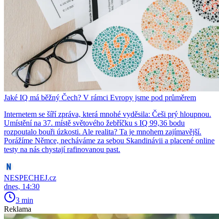
Jaké IQ má běžný Čech? V rámci Evropy jsme pod průměrem
Internetem se šíří zpráva, která mnohé vyděsila: Češi prý hloupnou.
Umístění na 37. místě světového žebříčku s IQ 99,36 bodu
rozpoutalo bouři úzkosti. Ale realita? Ta je mnohem zajímavější.
Porážíme Němce, necháváme za sebou Skandinávii a placené online
testy na nás chystají rafinovanou past.
NESPECHEJ.cz
dnes, 14:30
3 min
Reklama