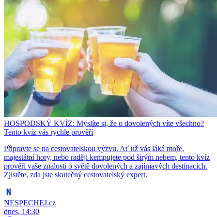
HOSPODSKÝ KVÍZ: Myslíte si, že o dovolených víte všechno?
Tento kvíz vás rychle prověří
Připravte se na cestovatelskou výzvu. Ať už vás láká moře,
majestátní hory, nebo raději kempujete pod širým nebem, tento kvíz
prověří vaše znalosti o světě dovolených a zajímavých destinacích.
Zjistěte, zda jste skutečný cestovatelský expert.
NESPECHEJ.cz
dnes, 14:30