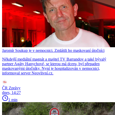
Jaromír Soukup je v nemocnici. Zmlátili ho maskovaní útočníci
Někdejší mediální magnát a majitel TV Barrandov a také bývalý
partner Agáty Hanychové, se kterou má dceru, byl přepaden
maskovanými útočníky. Nyní je hospitalizován v nemocnici,
informoval server Neovlivní.cz.
ČR Zprávy
dnes, 14:27
1 min