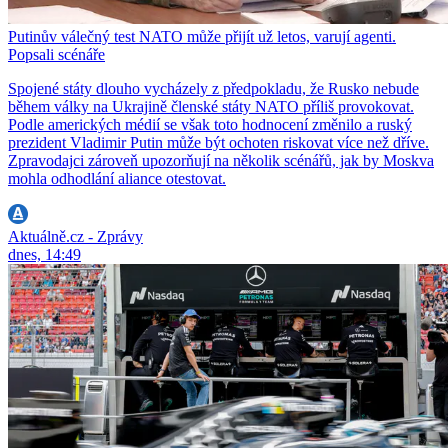
Putinův válečný test NATO může přijít už letos, varují agenti.
Popsali scénáře
Spojené státy dlouho vycházely z předpokladu, že Rusko nebude
během války na Ukrajině členské státy NATO příliš provokovat.
Podle amerických médií se však toto hodnocení změnilo a ruský
prezident Vladimir Putin může být ochoten riskovat více než dříve.
Zpravodajci zároveň upozorňují na několik scénářů, jak by Moskva
mohla odhodlání aliance otestovat.
Aktuálně.cz - Zprávy
dnes, 14:49