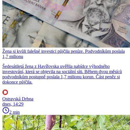
Žena si kvůli falešné investici půjčila peníze. Podvodníkům poslala
1,7 milionu
Šedesátiletá žena z Havířovska uvěřila nabídce výhodného
investování, která se objevila na sociální síti. Během dvou měsíců
podvodníkům postupně poslala 1,7 milionu korun. Část peněz si
dokonce půjčila.
Ostravská Drbna
dnes, 14:29
2 min