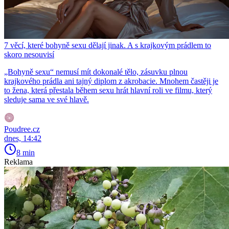
7 věcí, které bohyně sexu dělají jinak. A s krajkovým prádlem to
skoro nesouvisí
„Bohyně sexu“ nemusí mít dokonalé tělo, zásuvku plnou
krajkového prádla ani tajný diplom z akrobacie. Mnohem častěji je
to žena, která přestala během sexu hrát hlavní roli ve filmu, který
sleduje sama ve své hlavě.
Poudree.cz
dnes, 14:42
8 min
Reklama