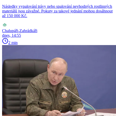
Následky vypalování trávy nebo spalování nevhodných rostlinných
materiálů jsou závažné. Pokuty za takové jednání mohou dosáhnout
až 150 000 Kč.
Chalupáři-Zahrádkáři
dnes, 14:55
2 min