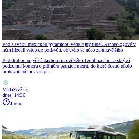
Pod slavnou mexickou pyramidou vede tajný tunel. Archeologové v
něm hledali vstup do podsvětí, objevilo se něco zajímavějšího
Pod druhou největší stavbou starověkého Teotihuacánu se skrývá
podzemní komora o průměru patnácti metrů, do které dosud nikdo
prokazatelně nevstoupil.
VědaŽivě.cz
dnes, 14:36
4 min