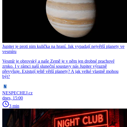
Jupiter je proti nim kulička na hraní. Jak vypadají největší planety ve
vesmíru
Vesmír je obrovský a naše Země je v něm jen drobné prachové
zrnko. I v rámci naší sluneční soustavy nás Jupiter výrazně
převyšuje. Existují ještě větší planety? A jak velké vlastně mohou
být?
NESPECHEJ.cz
dnes, 15:00
3 min