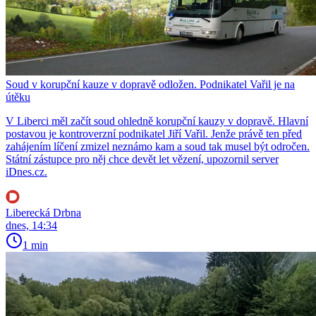
Soud v korupční kauze v dopravě odložen. Podnikatel Vařil je na
útěku
V Liberci měl začít soud ohledně korupční kauzy v dopravě. Hlavní
postavou je kontroverzní podnikatel Jiří Vařil. Jenže právě ten před
zahájením líčení zmizel neznámo kam a soud tak musel být odročen.
Státní zástupce pro něj chce devět let vězení, upozornil server
iDnes.cz.
Liberecká Drbna
dnes, 14:34
1 min