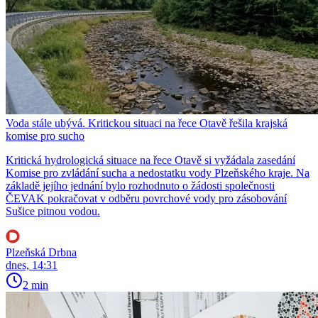
Voda stále ubývá. Kritickou situaci na řece Otavě řešila krajská
komise pro sucho
Kritická hydrologická situace na řece Otavě si vyžádala zasedání
Komise pro zvládání sucha a nedostatku vody Plzeňského kraje. Na
základě jejího jednání bylo rozhodnuto o žádosti společnosti
ČEVAK pokračovat v odběru povrchové vody pro zásobování
Sušice pitnou vodou.
Plzeňská Drbna
dnes, 14:31
2 min