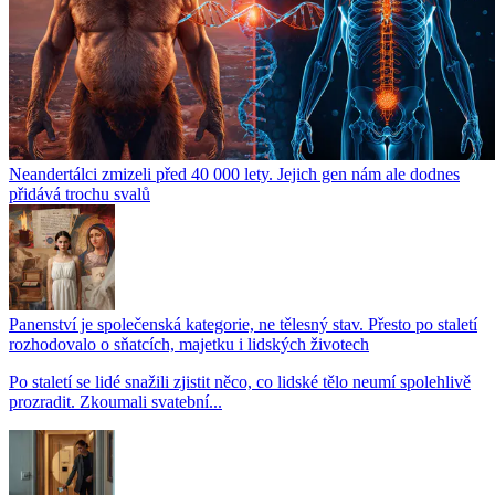
Neandertálci zmizeli před 40 000 lety. Jejich gen nám ale dodnes
přidává trochu svalů
Panenství je společenská kategorie, ne tělesný stav. Přesto po staletí
rozhodovalo o sňatcích, majetku i lidských životech
Po staletí se lidé snažili zjistit něco, co lidské tělo neumí spolehlivě
prozradit. Zkoumali svatební...