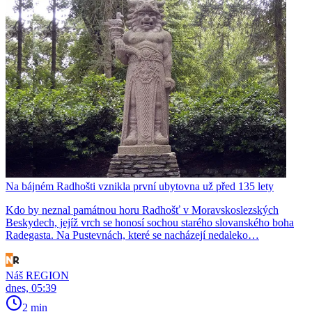
Na bájném Radhošti vznikla první ubytovna už před 135 lety
Kdo by neznal památnou horu Radhošť v Moravskoslezských
Beskydech, jejíž vrch se honosí sochou starého slovanského boha
Radegasta. Na Pustevnách, které se nacházejí nedaleko…
Náš REGION
dnes, 05:39
2 min