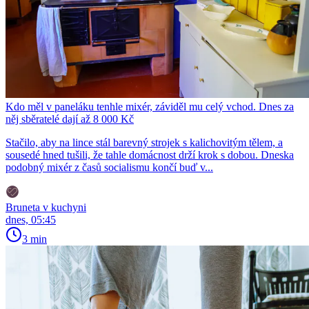
Kdo měl v paneláku tenhle mixér, záviděl mu celý vchod. Dnes za
něj sběratelé dají až 8 000 Kč
Stačilo, aby na lince stál barevný strojek s kalichovitým tělem, a
sousedé hned tušili, že tahle domácnost drží krok s dobou. Dneska
podobný mixér z časů socialismu končí buď v...
Bruneta v kuchyni
dnes, 05:45
3 min