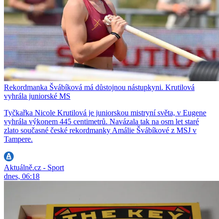
Rekordmanka Švábíková má důstojnou nástupkyni. Krutilová
vyhrála juniorské MS
Tyčkařka Nicole Krutilová je juniorskou mistryní světa, v Eugene
vyhrála výkonem 445 centimetrů. Navázala tak na osm let staré
zlato současné české rekordmanky Amálie Švábíkové z MSJ v
Tampere.
Aktuálně.cz - Sport
dnes, 06:18