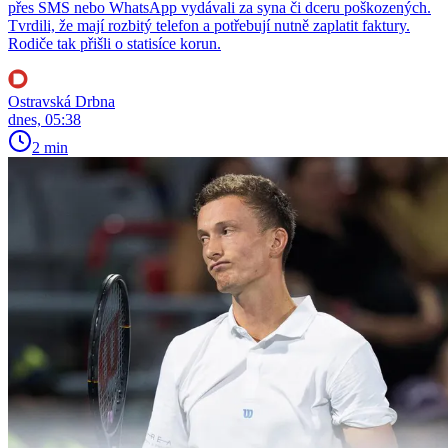
přes SMS nebo WhatsApp vydávali za syna či dceru poškozených.
Tvrdili, že mají rozbitý telefon a potřebují nutně zaplatit faktury.
Rodiče tak přišli o statisíce korun.
Ostravská Drbna
dnes, 05:38
2 min