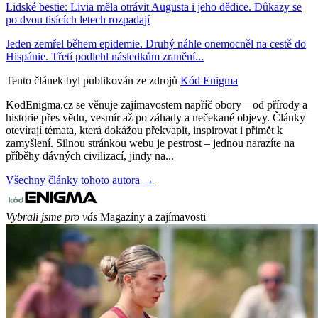
Lidské bestie: Livia měla otrávit Augusta i jeho dědice. Důkazy se
po dvou tisících letech rozpadají
Jeden zemřel během epidemie. Druhý náhle onemocněl na cestě do
Hispánie. Třetí podlehl následkům zranění...
Tento článek byl publikován ze zdrojů
Kód Enigma
KodEnigma.cz se věnuje zajímavostem napříč obory – od přírody a
historie přes vědu, vesmír až po záhady a nečekané objevy. Články
otevírají témata, která dokážou překvapit, inspirovat i přimět k
zamyšlení. Silnou stránkou webu je pestrost – jednou narazíte na
příběhy dávných civilizací, jindy na...
Všechny články tohoto autora →
Vybrali jsme pro vás
Magazíny a zajímavosti