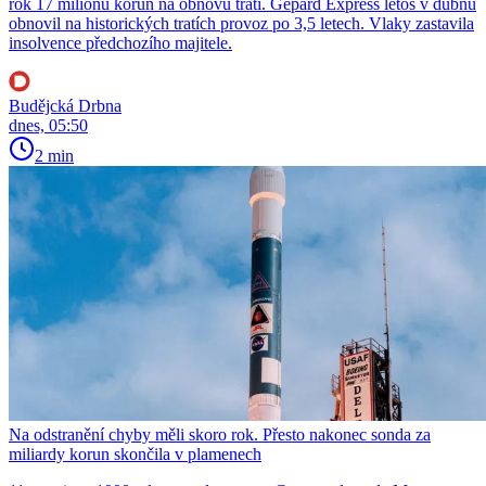
rok 17 milionů korun na obnovu tratí. Gepard Express letos v dubnu
obnovil na historických tratích provoz po 3,5 letech. Vlaky zastavila
insolvence předchozího majitele.
Budějcká Drbna
dnes, 05:50
2 min
Na odstranění chyby měli skoro rok. Přesto nakonec sonda za
miliardy korun skončila v plamenech