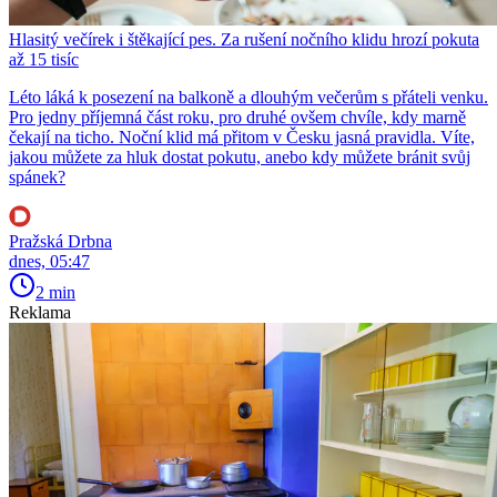
Hlasitý večírek i štěkající pes. Za rušení nočního klidu hrozí pokuta
až 15 tisíc
Léto láká k posezení na balkoně a dlouhým večerům s přáteli venku.
Pro jedny příjemná část roku, pro druhé ovšem chvíle, kdy marně
čekají na ticho. Noční klid má přitom v Česku jasná pravidla. Víte,
jakou můžete za hluk dostat pokutu, anebo kdy můžete bránit svůj
spánek?
Pražská Drbna
dnes, 05:47
2 min
Reklama