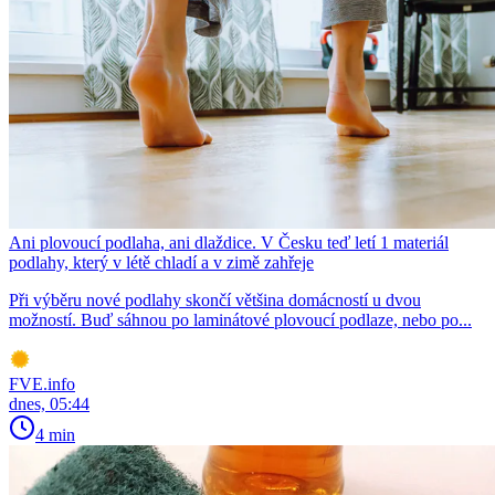
Ani plovoucí podlaha, ani dlaždice. V Česku teď letí 1 materiál
podlahy, který v létě chladí a v zimě zahřeje
Při výběru nové podlahy skončí většina domácností u dvou
možností. Buď sáhnou po laminátové plovoucí podlaze, nebo po...
FVE.info
dnes, 05:44
4 min