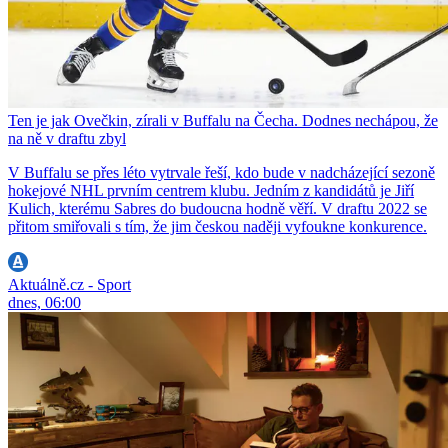
Ten je jak Ovečkin, zírali v Buffalu na Čecha. Dodnes nechápou, že
na ně v draftu zbyl
V Buffalu se přes léto vytrvale řeší, kdo bude v nadcházející sezoně
hokejové NHL prvním centrem klubu. Jedním z kandidátů je Jiří
Kulich, kterému Sabres do budoucna hodně věří. V draftu 2022 se
přitom smiřovali s tím, že jim českou naději vyfoukne konkurence.
Aktuálně.cz - Sport
dnes, 06:00