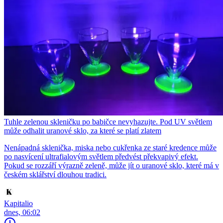
Tuhle zelenou skleničku po babičce nevyhazujte. Pod UV světlem
může odhalit uranové sklo, za které se platí zlatem
Nenápadná sklenička, miska nebo cukřenka ze staré kredence může
po nasvícení ultrafialovým světlem předvést překvapivý efekt.
Pokud se rozzáří výrazně zeleně, může jít o uranové sklo, které má v
českém sklářství dlouhou tradici.
Kapitalio
dnes, 06:02