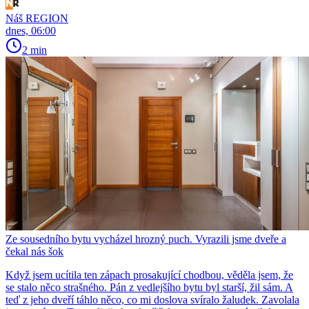
Náš REGION
dnes, 06:00
2 min
Ze sousedního bytu vycházel hrozný puch. Vyrazili jsme dveře a
čekal nás šok
Když jsem ucítila ten zápach prosakující chodbou, věděla jsem, že
se stalo něco strašného. Pán z vedlejšího bytu byl starší, žil sám. A
teď z jeho dveří táhlo něco, co mi doslova svíralo žaludek. Zavolala