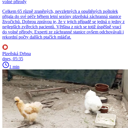
volné přírody
Celkem 65 různě zraněných, nevzletných a opuštěných poštolek
přijala do své péče během letní sezóny plzeňská záchranná stanice
živočichů. Dobrou zprávou je, že v jejich případě se jedná o jedny z
nejlepších zvířecích pacientů. Většina z nich se totiž úspěšně vrací
do volné přírody. Experti ze záchranné stanice ovšem odchovávali i
rekordní počty dalších ptačích mláďat.
Plzeňská Drbna
dnes, 05:35
1 min