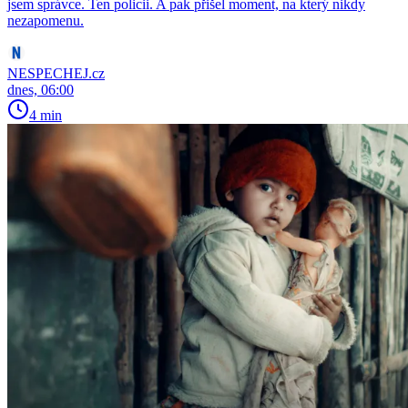
jsem správce. Ten policii. A pak přišel moment, na který nikdy
nezapomenu.
NESPECHEJ.cz
dnes, 06:00
4 min