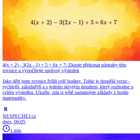
4(x + 2) - 3(2x - 1) + 5 = 6x + 7: Zkuste překonat nástrahy této
rovnice a vypočítejte správný výsledek
Jako děti jsme rovnice řešili celé hodiny. Tohle je dospělá verze -
rychlejší, záludnější a s jedním skrytým detailem, který rozhodne o
celém výsledku. Ukažte, zda si ještě pamatujete základy z hodin
matematiky.
NESPECHEJ.cz
dnes, 06:05
1 min