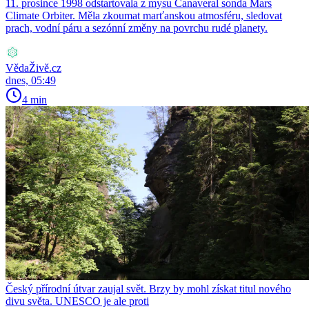
11. prosince 1998 odstartovala z mysu Canaveral sonda Mars
Climate Orbiter. Měla zkoumat marťanskou atmosféru, sledovat
prach, vodní páru a sezónní změny na povrchu rudé planety.
VědaŽivě.cz
dnes, 05:49
4 min
Český přírodní útvar zaujal svět. Brzy by mohl získat titul nového
divu světa. UNESCO je ale proti