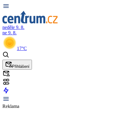
neděle 9. 8.
ne 9. 8.
17°C
Přihlášení
Reklama