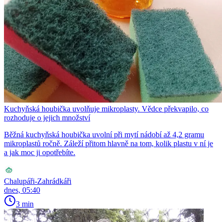
Kuchyňská houbička uvolňuje mikroplasty. Vědce překvapilo, co
rozhoduje o jejich množství
Běžná kuchyňská houbička uvolní při mytí nádobí až 4,2 gramu
mikroplastů ročně. Záleží přitom hlavně na tom, kolik plastu v ní je
a jak moc ji opotřebíte.
Chalupáři-Zahrádkáři
dnes, 05:40
3 min