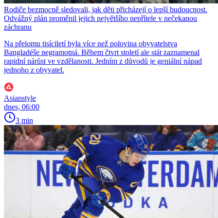
Rodiče bezmocně sledovali, jak děti přicházejí o lepší budoucnost.
Odvážný plán proměnil jejich největšího nepřítele v nečekanou
záchranu
Na přelomu tisíciletí byla více než polovina obyvatelstva
Bangladéše negramotná. Během čtvrt století ale stát zaznamenal
rapidní nárůst ve vzdělanosti. Jedním z důvodů je geniální nápad
jednoho z obyvatel.
Asianstyle
dnes, 06:00
3 min