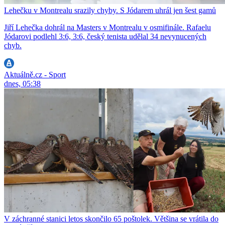
Lehečku v Montrealu srazily chyby. S Jódarem uhrál jen šest gamů
Jiří Lehečka dohrál na Masters v Montrealu v osmifinále. Rafaelu
Jódarovi podlehl 3:6, 3:6, český tenista udělal 34 nevynucených
chyb.
Aktuálně.cz - Sport
dnes, 05:38
V záchranné stanici letos skončilo 65 poštolek. Většina se vrátila do