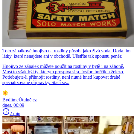
Toto zápalkové hnojivo na rostliny působí jako živá voda. Dodá jim
látky, které nenajdete ani v obchodě. Ušetříte tak spoustu peněz
Hnojivo ze zápalek můžete použít na rostliny v bytě i na záhoně.
Musí to však být ty, kterým prospívá síra, fosfor, hořčík a železo.
Potřebujete-li přihnojit rostliny, není nutné hned kupovat drahé
specializované přípravky. Stačí se...
BydlímeÚtulně.cz
dnes, 06:09
2 min