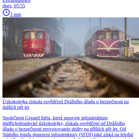
ExtraInspirace
dnes, 05:55
3 min
Úzkokolejka získala osvědčení Drážního úřadu o bezpečnosti na
dalších pět let
Společnost Gepard Infra, která spravuje infrastrukturu
jindřichohradecké úzkokolejky, získala osvědčení od Drážního
úřadu o bezpečnosti provozovatele dráhy na příštích pět let. Od
Státního fondu dopravní infrastruktury (SFDI) také získá na letošní