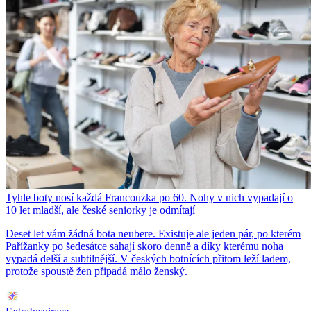
Tyhle boty nosí každá Francouzka po 60. Nohy v nich vypadají o
10 let mladší, ale české seniorky je odmítají
Deset let vám žádná bota neubere. Existuje ale jeden pár, po kterém
Pařížanky po šedesátce sahají skoro denně a díky kterému noha
vypadá delší a subtilnější. V českých botnících přitom leží ladem,
protože spoustě žen připadá málo ženský.