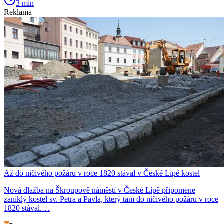
3 min
Reklama
Až do ničivého požáru v roce 1820 stával v České Lípě kostel
Nová dlažba na Škroupově náměstí v České Lípě připomene
zaniklý kostel sv. Petra a Pavla, který tam do ničivého požáru v roce
1820 stával.…