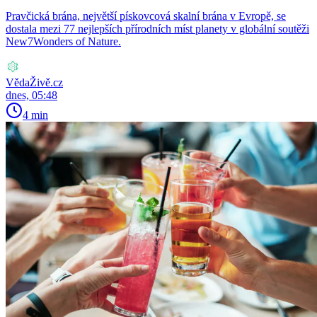
Pravčická brána, největší pískovcová skalní brána v Evropě, se
dostala mezi 77 nejlepších přírodních míst planety v globální soutěži
New7Wonders of Nature.
VědaŽivě.cz
dnes, 05:48
4 min