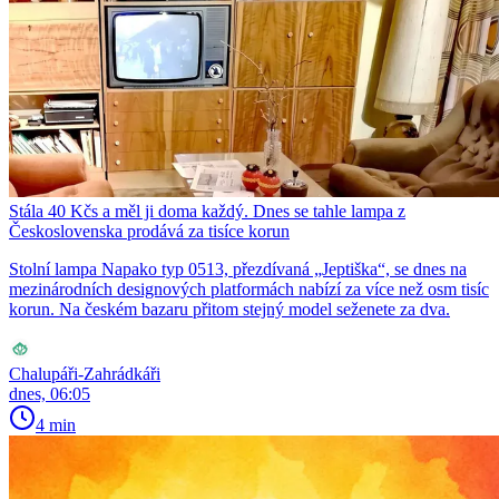
Stála 40 Kčs a měl ji doma každý. Dnes se tahle lampa z
Československa prodává za tisíce korun
Stolní lampa Napako typ 0513, přezdívaná „Jeptiška“, se dnes na
mezinárodních designových platformách nabízí za více než osm tisíc
korun. Na českém bazaru přitom stejný model seženete za dva.
Chalupáři-Zahrádkáři
dnes, 06:05
4 min