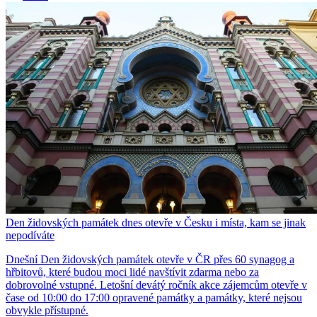
Den židovských památek dnes otevře v Česku i místa, kam se jinak
nepodíváte
Dnešní Den židovských památek otevře v ČR přes 60 synagog a
hřbitovů, které budou moci lidé navštívit zdarma nebo za
dobrovolné vstupné. Letošní devátý ročník akce zájemcům otevře v
čase od 10:00 do 17:00 opravené památky a památky, které nejsou
obvykle přístupné.