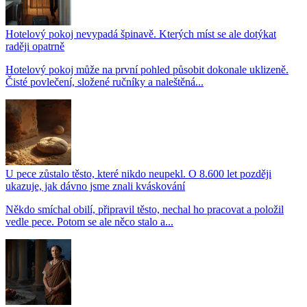
Hotelový pokoj nevypadá špinavě. Kterých míst se ale dotýkat
raději opatrně
Hotelový pokoj může na první pohled působit dokonale uklizeně.
Čisté povlečení, složené ručníky a naleštěná...
U pece zůstalo těsto, které nikdo neupekl. O 8.600 let později
ukazuje, jak dávno jsme znali kváskování
Někdo smíchal obilí, připravil těsto, nechal ho pracovat a položil
vedle pece. Potom se ale něco stalo a...