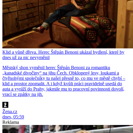
Klid a vůně dřeva. Herec Štěpán Benoni ukázal bydlení, které by
dnes už za nic nevyměnil
Městský shon vyměnil herec Štěpán Benoni za romantiku
„kanadské divočiny“ na jihu Čech. Obklopený lesy, loukami a
čtyřnohými společníky tu našel přesně to, co mu ve městě chybí –
klid a prostor zpomalit. A i když kvůli práci pravidelně usedá do
auta a vyráží do Prahy, jakmile mu to pracovní povinnosti dovolí,
vrací se zpátky na jih.
Žena.cz
dnes, 05:59
Reklama