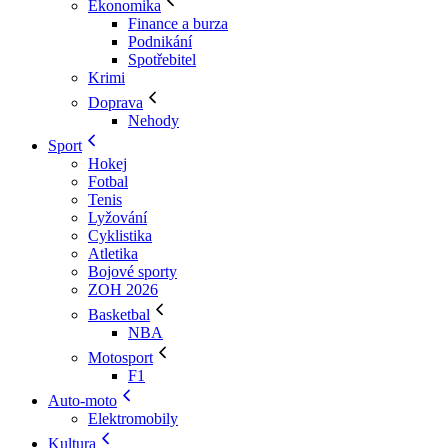
Ekonomika
Finance a burza
Podnikání
Spotřebitel
Krimi
Doprava
Nehody
Sport
Hokej
Fotbal
Tenis
Lyžování
Cyklistika
Atletika
Bojové sporty
ZOH 2026
Basketbal
NBA
Motosport
F1
Auto-moto
Elektromobily
Kultura