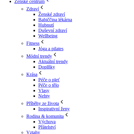
Ženské centrum
Zdraví
Ženské zdraví
Babiččina lékárna
Hubnutí
Duševní zdraví
Wellbeing
Fitness
Jóga a pilates
Módní trendy
Aktuální trendy
Doplňky
Krása
Péče o pleť
Péče o tělo
Vlasy
Nehty
Příběhy ze života
Inspirativní ženy
Rodina & komunita
Výchova
Přátelství
Vztahy