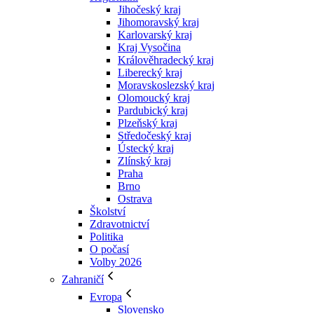
Jihočeský kraj
Jihomoravský kraj
Karlovarský kraj
Kraj Vysočina
Králověhradecký kraj
Liberecký kraj
Moravskoslezský kraj
Olomoucký kraj
Pardubický kraj
Plzeňský kraj
Středočeský kraj
Ústecký kraj
Zlínský kraj
Praha
Brno
Ostrava
Školství
Zdravotnictví
Politika
O počasí
Volby 2026
Zahraničí
Evropa
Slovensko