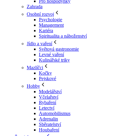
Pro hospodyňky
Zahrada
Osobní rozvoj
Psychologie
Management
Kariéra
Spiritualita a náboženství
Jídlo a vaření
Světová gastronomie
Levné vaření
Kulinářské triky
Mazlíčci
Kočky
Pejskové
Hobby
Modelářství
Včelařství
Rybaření
Letectví
Automobilismus
Adrenalin
Sběratelství
Houbaření