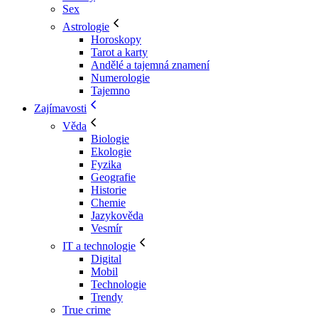
Sex
Astrologie
Horoskopy
Tarot a karty
Andělé a tajemná znamení
Numerologie
Tajemno
Zajímavosti
Věda
Biologie
Ekologie
Fyzika
Geografie
Historie
Chemie
Jazykověda
Vesmír
IT a technologie
Digital
Mobil
Technologie
Trendy
True crime