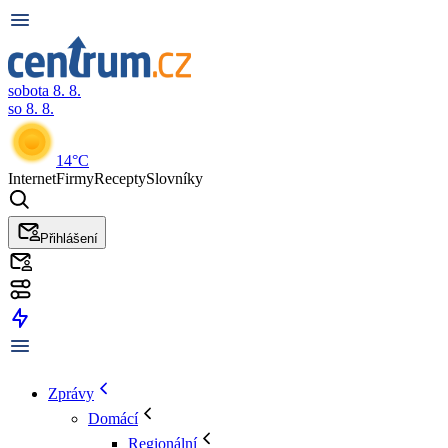
sobota 8. 8.
so 8. 8.
14°C
Internet
Firmy
Recepty
Slovníky
Přihlášení
Zprávy
Domácí
Regionální