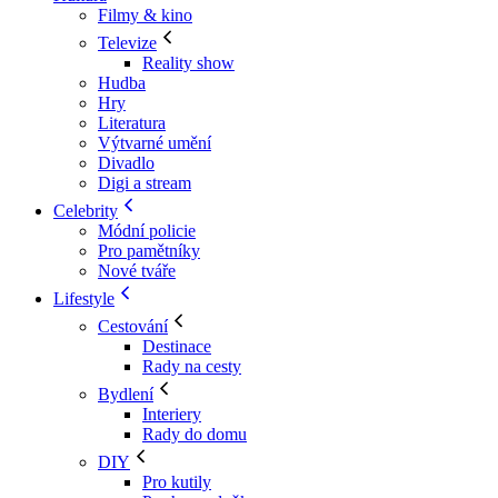
Filmy & kino
Televize
Reality show
Hudba
Hry
Literatura
Výtvarné umění
Divadlo
Digi a stream
Celebrity
Módní policie
Pro pamětníky
Nové tváře
Lifestyle
Cestování
Destinace
Rady na cesty
Bydlení
Interiery
Rady do domu
DIY
Pro kutily