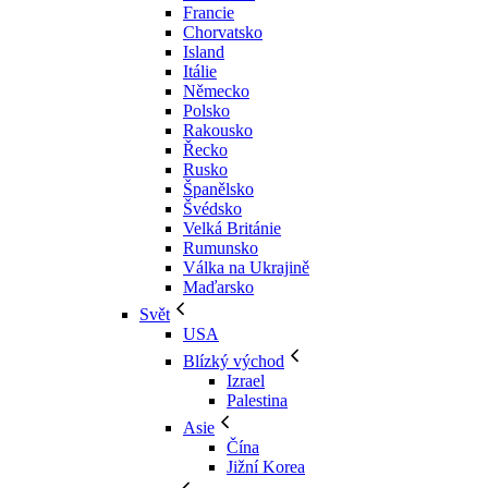
Francie
Chorvatsko
Island
Itálie
Německo
Polsko
Rakousko
Řecko
Rusko
Španělsko
Švédsko
Velká Británie
Rumunsko
Válka na Ukrajině
Maďarsko
Svět
USA
Blízký východ
Izrael
Palestina
Asie
Čína
Jižní Korea