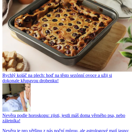
Rychlý koláč na plech: hoď na těsto sezónní ovoce a užij si
dokonale křupavou drobenku!
Nevěra podle horoskopu: zjisti, jestli máš doma věrného psa, nebo
záletníka!
Nevěra je pro většinu z nás noční můrou, ale astrologové mají jasno: