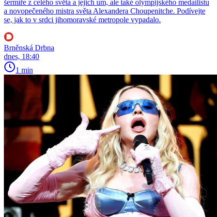
šermíře z celého světa a jejich um, ale také olympijského medailistu
a novopečeného mistra světa Alexandera Choupenitche. Podívejte
se, jak to v srdci jihomoravské metropole vypadalo.
Brněnská Drbna
dnes, 18:40
1 min