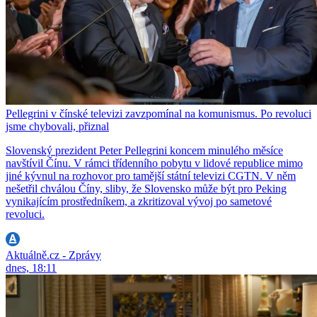
Pellegrini v čínské televizi zavzpomínal na komunismus. Po revoluci
jsme chybovali, přiznal
Slovenský prezident Peter Pellegrini koncem minulého měsíce
navštívil Čínu. V rámci třídenního pobytu v lidové republice mimo
jiné kývnul na rozhovor pro tamější státní televizi CGTN. V něm
nešetřil chválou Číny, sliby, že Slovensko může být pro Peking
vynikajícím prostředníkem, a zkritizoval vývoj po sametové
revoluci.
Aktuálně.cz - Zprávy
dnes, 18:11