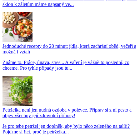
sklon k záletům máme napsaný ve...
Jednoduché recepty do 20 minut: jídla, která zachrání oběd, večeři a
možná i vztah
Známe to. Práce, únava, stres... A vaření je vážně to poslední, co
chceme. Pro tyhle případy jsou tu...
Petrželka není jen nudná ozdoba v polévce. Připrav si z ní pesto a
objev všechny její zdravotní přínosy!
Je pro tebe petržel jen doplněk, aby bylo něco zeleného na talíři?
Pojďme si říct, proč je petrželka...