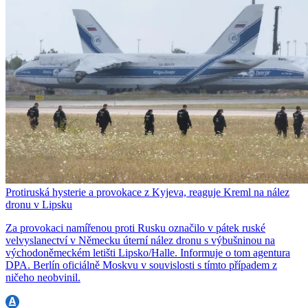
Protiruská hysterie a provokace z Kyjeva, reaguje Kreml na nález
dronu v Lipsku
Za provokaci namířenou proti Rusku označilo v pátek ruské
velvyslanectví v Německu úterní nález dronu s výbušninou na
východoněmeckém letišti Lipsko/Halle. Informuje o tom agentura
DPA. Berlín oficiálně Moskvu v souvislosti s tímto případem z
ničeho neobvinil.