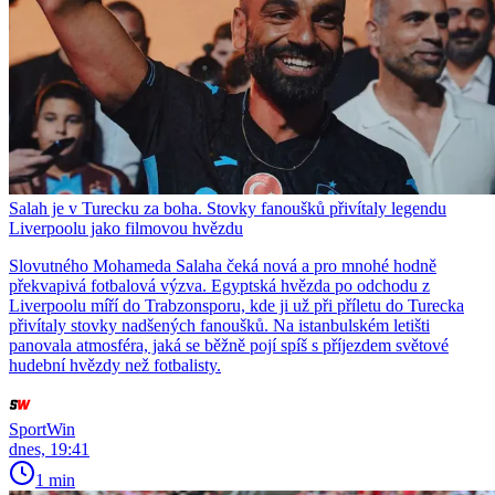
Salah je v Turecku za boha. Stovky fanoušků přivítaly legendu
Liverpoolu jako filmovou hvězdu
Slovutného Mohameda Salaha čeká nová a pro mnohé hodně
překvapivá fotbalová výzva. Egyptská hvězda po odchodu z
Liverpoolu míří do Trabzonsporu, kde ji už při příletu do Turecka
přivítaly stovky nadšených fanoušků. Na istanbulském letišti
panovala atmosféra, jaká se běžně pojí spíš s příjezdem světové
hudební hvězdy než fotbalisty.
SportWin
dnes, 19:41
1 min