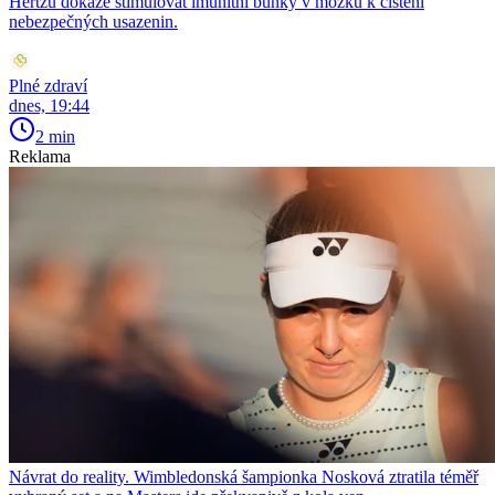
Hertzů dokáže stimulovat imunitní buňky v mozku k čištění
nebezpečných usazenin.
Plné zdraví
dnes, 19:44
2 min
Reklama
Návrat do reality. Wimbledonská šampionka Nosková ztratila téměř