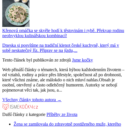
Křenová omáčka se skvěle hodí k těstovinám i rybě. Překvap rodinu
neobvyklou kulinářskou kombinací!
Dneska si posvítíme na tradiční klenot české kuchyně, který má v
sobě neskutečný říz. Připrav se na jízdu,...
Tento článek byl publikován ze zdrojů
Jsme kočky
Web přináší články o tématech, která hýbou každodenním životem –
od vztahů, rodiny a práce přes lifestyle, společnost až po drobnosti,
které všichni známe, ale málokdo o nich mluví nahlas.Obsah je
osobní, otevřený a často odlehčený humorem. Autorky se nebojí
pojmenovat věci tak, jak jsou, a...
Všechny články tohoto autora →
Další články z kategorie
Příběhy ze života
Žena se zamilovala do zdravotně postiženého muže, kterého