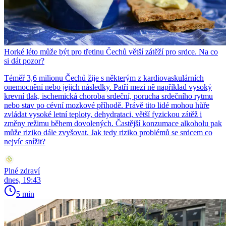
Horké léto může být pro třetinu Čechů větší zátěží pro srdce. Na co
si dát pozor?
Téměř 3,6 milionu Čechů žije s některým z kardiovaskulárních
onemocnění nebo jejich následky. Patří mezi ně například vysoký
krevní tlak, ischemická choroba srdeční, porucha srdečního rytmu
nebo stav po cévní mozkové příhodě. Právě tito lidé mohou hůře
zvládat vysoké letní teploty, dehydrataci, větší fyzickou zátěž i
změny režimu během dovolených. Častější konzumace alkoholu pak
může riziko dále zvyšovat. Jak tedy riziko problémů se srdcem co
nejvíc snížit?
Plné zdraví
dnes, 19:43
5 min