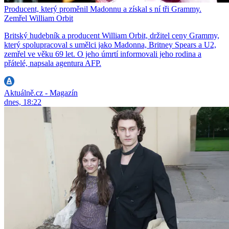
Producent, který proměnil Madonnu a získal s ní tři Grammy.
Zemřel William Orbit
Britský hudebník a producent William Orbit, držitel ceny Grammy,
který spolupracoval s umělci jako Madonna, Britney Spears a U2,
zemřel ve věku 69 let. O jeho úmrtí informovali jeho rodina a
přátelé, napsala agentura AFP.
Aktuálně.cz - Magazín
dnes, 18:22