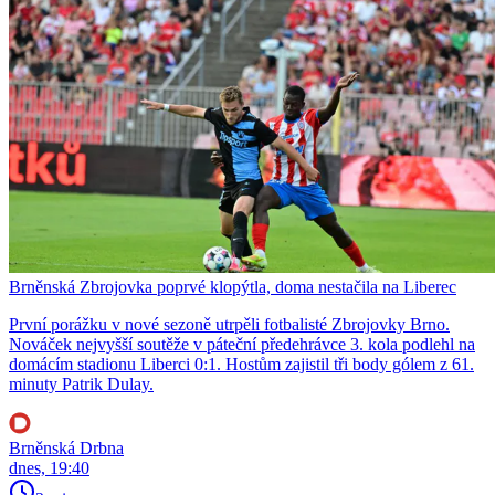
Brněnská Zbrojovka poprvé klopýtla, doma nestačila na Liberec
První porážku v nové sezoně utrpěli fotbalisté Zbrojovky Brno.
Nováček nejvyšší soutěže v páteční předehrávce 3. kola podlehl na
domácím stadionu Liberci 0:1. Hostům zajistil tři body gólem z 61.
minuty Patrik Dulay.
Brněnská Drbna
dnes, 19:40