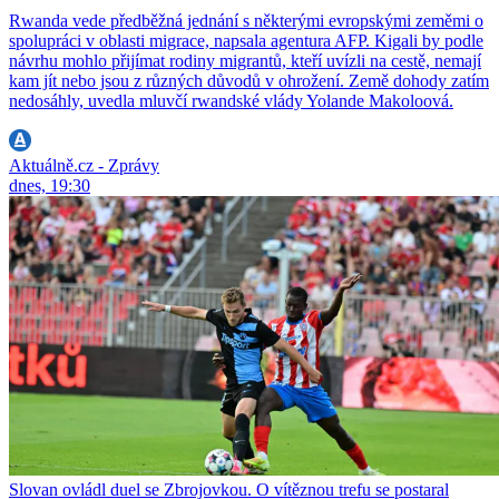
Rwanda vede předběžná jednání s některými evropskými zeměmi o
spolupráci v oblasti migrace, napsala agentura AFP. Kigali by podle
návrhu mohlo přijímat rodiny migrantů, kteří uvízli na cestě, nemají
kam jít nebo jsou z různých důvodů v ohrožení. Země dohody zatím
nedosáhly, uvedla mluvčí rwandské vlády Yolande Makoloová.
Aktuálně.cz - Zprávy
dnes, 19:30
Slovan ovládl duel se Zbrojovkou. O vítěznou trefu se postaral