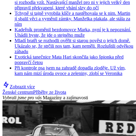
si rozhodla vzít. Nastávající manžel pro ni v jejich velký den
připravil překvapení, které vhání slzy do očí
Tchyně si tajně vyrobila klíče a nastěhovala se k nim. Martin
jí sbalil věci a vyměnil zámky. Manželka plakala, ale stála za
ním
Kadeřník proměnil bezdomovce Marka, nyní je k nepoznání.
Uhádli byste, že jde o stejného muže
Mladí bratři se rozhodli ověřit si starou pověst o jejich domě.
Ukázalo se, že strčili nos tam, kam neměli. Rozluštili odvěkou
záhadu
Exotická tanečnice Mata Hari skončila jako špionka před
popravčí četou
Při kontrole psa jsem na zahradě dopadla zloděje. Už vím,
kam nám mizí úroda ovoce a zeleniny, zlobí se Veronika
Zobrazit více
Ženské centrum
Příběhy ze života
Vybrali jsme pro vás
Magazíny a zajímavosti