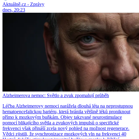
Aktuálně.cz - Zprávy
dnes, 20:23
Alzheimerova nemoc: Světlo a zvuk zpomalují průběh
Léčba Alzheimerovy nemoci narážela dlouhá léta na neprostupnou
hematoencefalickou bariéru, která bránila většině léků proniknout
přímo k mozkovým buňkám. Objev takzvané neurostimulace
pomocí blikajícího světla a zvukových impulsů o specifické
frekvenci však přináší zcela nový pohled na možnost regenerace.
Vědci zjistili, že synchronizace mozkových vln na frekvenci 40