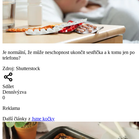
Je normální, že může neschopnost ukončit sestřička a k tomu jen po
telefonu?
Zdroj
:
Shutterstock
Sdílet
Denní
výzva
0
Reklama
Další články z
Jsme kočky