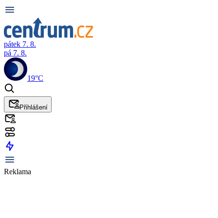
pátek 7. 8.
pá 7. 8.
19°C
Přihlášení
Reklama