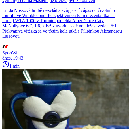
vyhraný set a na Masters jde překvapivě z kola ven
Linda Nosková hrubě nezvládla svůj první zápas od životního
triumfu ve Wimbledonu. Perspektivní česká reprezentantka na
turnaji WTA 1000 v Torontu podlehla Američance Caty
McNallyové 6:7, 1:6, když v úvodní sadě neudržela vedení 5:1.
Překvapivá vítězka se ve třetím kole utká s Filipínkou Alexandrou
Ealaovou.
SportWin
dnes, 19:43
1 min