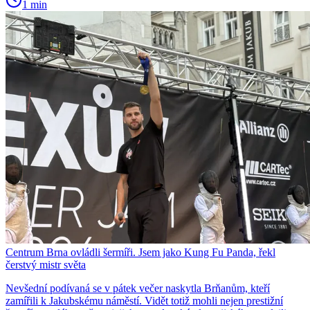
1 min
Centrum Brna ovládli šermíři. Jsem jako Kung Fu Panda, řekl
čerstvý mistr světa
Nevšední podívaná se v pátek večer naskytla Brňanům, kteří
zamířili k Jakubskému náměstí. Vidět totiž mohli nejen prestižní