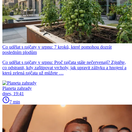
Co udělat s rajčaty v srpnu: 7 kroků, které pomohou dozrát
posledním plodům
Co udělat s rajčaty v srpnu: Proč rajčata stále nečervenají? Zjistěte,
co odstranit, kdy zaštipovat vrcholy, jak upravit zálivku a hnojení a
která zelená rajčata už můžete …
Planeta zahrady
dnes, 19:41
7 min