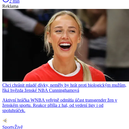
2 min
Reklama
Chci chránit mladé dívky, neměly by hrát proti biologickým mužům,
říká hvězda ženské NBA Cunninghamová
Aktivní hráčka WNBA veřejně odmítla účast transgender žen v
ženském sportu. Reakce přišla z hal, od vedení ligy i od
spoluhráček.
SportyŽivě