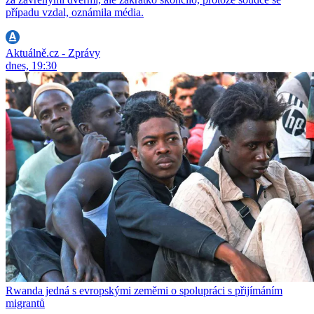
případu vzdal, oznámila média.
Aktuálně.cz - Zprávy
dnes, 19:30
Rwanda jedná s evropskými zeměmi o spolupráci s přijímáním
migrantů