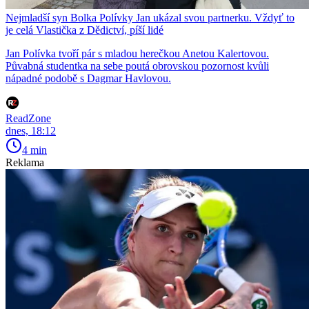
Nejmladší syn Bolka Polívky Jan ukázal svou partnerku. Vždyť to
je celá Vlastička z Dědictví, píší lidé
Jan Polívka tvoří pár s mladou herečkou Anetou Kalertovou.
Půvabná studentka na sebe poutá obrovskou pozornost kvůli
nápadné podobě s Dagmar Havlovou.
ReadZone
dnes, 18:12
4 min
Reklama