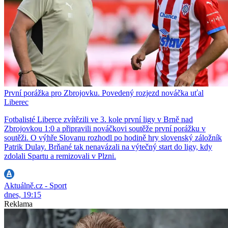
První porážka pro Zbrojovku. Povedený rozjezd nováčka uťal
Liberec
Fotbalisté Liberce zvítězili ve 3. kole první ligy v Brně nad
Zbrojovkou 1:0 a připravili nováčkovi soutěže první porážku v
soutěži. O výhře Slovanu rozhodl po hodině hry slovenský záložník
Patrik Dulay. Brňané tak nenavázali na výtečný start do ligy, kdy
zdolali Spartu a remizovali v Plzni.
Aktuálně.cz - Sport
dnes, 19:15
Reklama