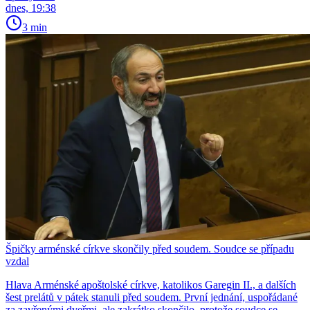
dnes, 19:38
3 min
Špičky arménské církve skončily před soudem. Soudce se případu
vzdal
Hlava Arménské apoštolské církve, katolikos Garegin II., a dalších
šest prelátů v pátek stanuli před soudem. První jednání, uspořádané
za zavřenými dveřmi, ale zakrátko skončilo, protože soudce se