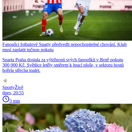
Fanoušci fotbalové Sparty předvedli nepochopitelné chování. Klub
musí zaplatit tučnou pokutu
Sparta Praha dostala za výtržnosti svých fanoušků v Brně pokutu
300 000 Kč. Světlice letěly směrem k hrací ploše, v sektoru hostů
hořela střecha toalet.
SportyŽivě
dnes, 20:55
3 min