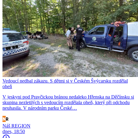
Vedoucí nedbal zákazu. S dětmi si v Českém Švýcarsku rozdělal
oheň
V jeskyni pod Pravčickou bránou nedaleko Hřenska na Děčínsku si
skupina nezletilých s vedoucím rozdělala oheň, který při odchodu
neuhasila. V národním parku České…
Náš REGION
dnes, 18:50