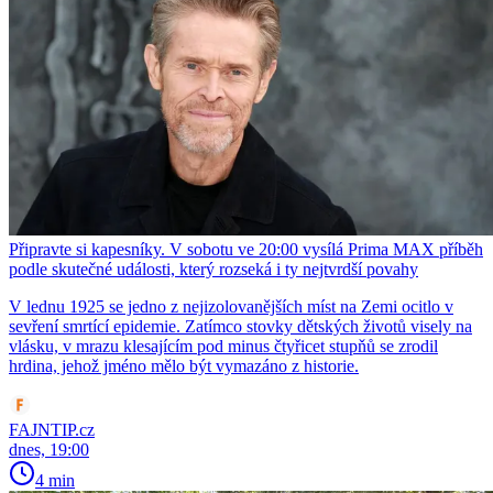
Připravte si kapesníky. V sobotu ve 20:00 vysílá Prima MAX příběh
podle skutečné události, který rozseká i ty nejtvrdší povahy
V lednu 1925 se jedno z nejizolovanějších míst na Zemi ocitlo v
sevření smrtící epidemie. Zatímco stovky dětských životů visely na
vlásku, v mrazu klesajícím pod minus čtyřicet stupňů se zrodil
hrdina, jehož jméno mělo být vymazáno z historie.
FAJNTIP.cz
dnes, 19:00
4 min