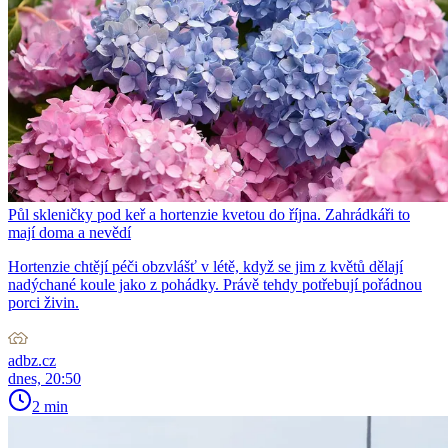
Půl skleničky pod keř a hortenzie kvetou do října. Zahrádkáři to
mají doma a nevědí
Hortenzie chtějí péči obzvlášť v létě, když se jim z květů dělají
nadýchané koule jako z pohádky. Právě tehdy potřebují pořádnou
porci živin.
adbz.cz
dnes, 20:50
2 min