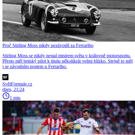
Proč Stirling Moss nikdy nezávodil za Ferrariho
Stirling Moss se nikdy nestal mistrem světa v královně motorsportu.
Přesto měl britský pilot k titulu několikrát velmi blízko. Stejně to měl
i se závodním postem u Ferrariho.
SvětFormule.cz
dnes, 21:24
1 min