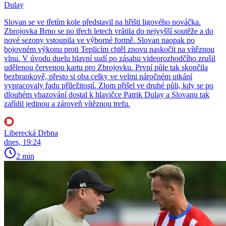
Dulay
Slovan se ve třetím kole představil na hřišti ligového nováčka.
Zbrojovka Brno se po třech letech vrátila do nejvyšší soutěže a do
nové sezony vstoupila ve výborné formě. Slovan naopak po
bojovném výkonu proti Teplicím chtěl znovu naskočit na vítěznou
vlnu. V úvodu duelu hlavní sudí po zásahu videorozhodčího zrušil
udělenou červenou kartu pro Zbrojovku. První půle tak skončila
bezbrankově, přesto si oba celky ve velmi náročném utkání
vypracovaly řadu příležitostí. Zlom přišel ve druhé půli, kdy se po
dlouhém vhazování dostal k hlavičce Patrik Dulay a Slovanu tak
zařídil jedinou a zároveň vítěznou trefu.
Liberecká Drbna
dnes, 19:24
2 min