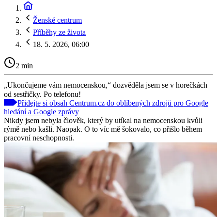
Ženské centrum
Příběhy ze života
18. 5. 2026, 06:00
2 min
„Ukončujeme vám nemocenskou,“ dozvěděla jsem se v horečkách
od sestřičky. Po telefonu!
Přidejte si obsah Centrum.cz do oblíbených zdrojů pro Google
hledání a Google zprávy
Nikdy jsem nebyla člověk, který by utíkal na nemocenskou kvůli
rýmě nebo kašli. Naopak. O to víc mě šokovalo, co přišlo během
pracovní neschopnosti.