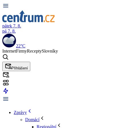
pátek 7. 8.
pá 7. 8.
22°C
Internet
Firmy
Recepty
Slovníky
Přihlášení
Zprávy
Domácí
Regionální