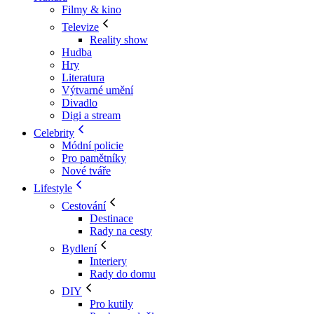
Filmy & kino
Televize
Reality show
Hudba
Hry
Literatura
Výtvarné umění
Divadlo
Digi a stream
Celebrity
Módní policie
Pro pamětníky
Nové tváře
Lifestyle
Cestování
Destinace
Rady na cesty
Bydlení
Interiery
Rady do domu
DIY
Pro kutily