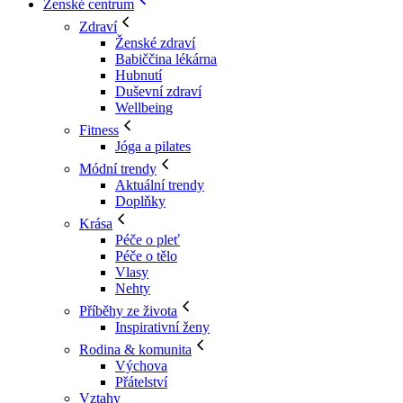
Ženské centrum
Zdraví
Ženské zdraví
Babiččina lékárna
Hubnutí
Duševní zdraví
Wellbeing
Fitness
Jóga a pilates
Módní trendy
Aktuální trendy
Doplňky
Krása
Péče o pleť
Péče o tělo
Vlasy
Nehty
Příběhy ze života
Inspirativní ženy
Rodina & komunita
Výchova
Přátelství
Vztahy