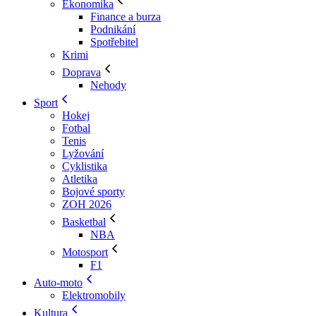
Ekonomika
Finance a burza
Podnikání
Spotřebitel
Krimi
Doprava
Nehody
Sport
Hokej
Fotbal
Tenis
Lyžování
Cyklistika
Atletika
Bojové sporty
ZOH 2026
Basketbal
NBA
Motosport
F1
Auto-moto
Elektromobily
Kultura