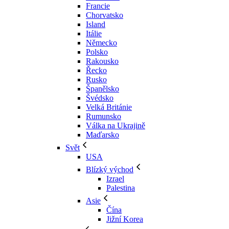
Francie
Chorvatsko
Island
Itálie
Německo
Polsko
Rakousko
Řecko
Rusko
Španělsko
Švédsko
Velká Británie
Rumunsko
Válka na Ukrajině
Maďarsko
Svět
USA
Blízký východ
Izrael
Palestina
Asie
Čína
Jižní Korea