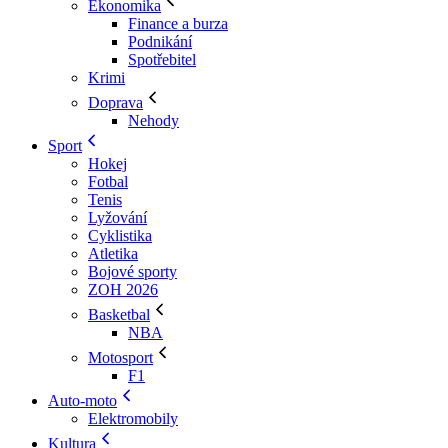
Ekonomika
Finance a burza
Podnikání
Spotřebitel
Krimi
Doprava
Nehody
Sport
Hokej
Fotbal
Tenis
Lyžování
Cyklistika
Atletika
Bojové sporty
ZOH 2026
Basketbal
NBA
Motosport
F1
Auto-moto
Elektromobily
Kultura