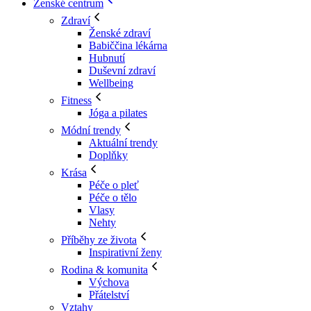
Ženské centrum
Zdraví
Ženské zdraví
Babiččina lékárna
Hubnutí
Duševní zdraví
Wellbeing
Fitness
Jóga a pilates
Módní trendy
Aktuální trendy
Doplňky
Krása
Péče o pleť
Péče o tělo
Vlasy
Nehty
Příběhy ze života
Inspirativní ženy
Rodina & komunita
Výchova
Přátelství
Vztahy