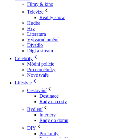
Filmy & kino
Televize
Reality show
Hudba
Hry
Literatura
Výtvarné umění
Divadlo
Digi a stream
Celebrity
Módní policie
Pro pamětníky
Nové tváře
Lifestyle
Cestování
Destinace
Rady na cesty
Bydlení
Interiery
Rady do domu
DIY
Pro kutily