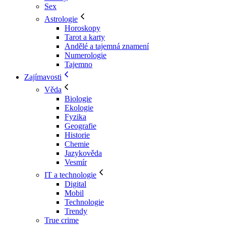
Sex
Astrologie
Horoskopy
Tarot a karty
Andělé a tajemná znamení
Numerologie
Tajemno
Zajímavosti
Věda
Biologie
Ekologie
Fyzika
Geografie
Historie
Chemie
Jazykověda
Vesmír
IT a technologie
Digital
Mobil
Technologie
Trendy
True crime