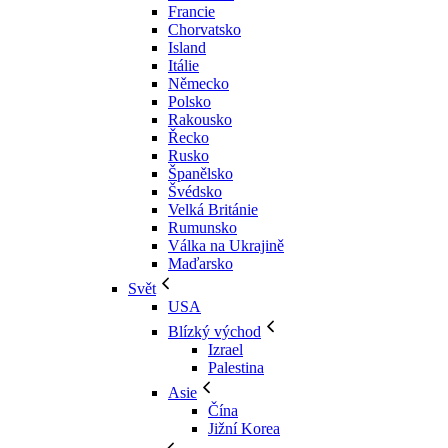
Francie
Chorvatsko
Island
Itálie
Německo
Polsko
Rakousko
Řecko
Rusko
Španělsko
Švédsko
Velká Británie
Rumunsko
Válka na Ukrajině
Maďarsko
Svět
USA
Blízký východ
Izrael
Palestina
Asie
Čína
Jižní Korea