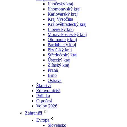
Jihočeský kraj
Jihomoravský kraj
Karlovarský kraj
Kraj Vysočina
Králověhradecký kraj
Liberecký kraj
Moravskoslezský kraj
Olomoucký kraj
Pardubický kraj
Plzeňský kraj
Středočeský kraj
Ústecký kraj
Zlínský kraj
Praha
Brno
Ostrava
Školství
Zdravotnictví
Politika
O počasí
Volby 2026
Zahraničí
Evropa
Slovensko