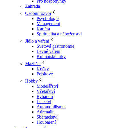
Pro hospodyňky
Zahrada
Osobní rozvoj
Psychologie
Management
Kariéra
Spiritualita a náboženství
Jídlo a vaření
Světová gastronomie
Levné vaření
Kulinářské triky
Mazlíčci
Kočky
Pejskové
Hobby
Modelářství
Včelařství
Rybaření
Letectví
Automobilismus
Adrenalin
Sběratelství
Houbaření