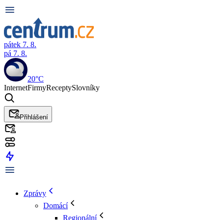
pátek 7. 8.
pá 7. 8.
20°C
Internet
Firmy
Recepty
Slovníky
Přihlášení
Zprávy
Domácí
Regionální