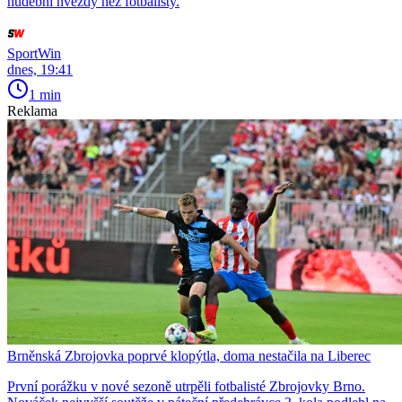
hudební hvězdy než fotbalisty.
SportWin
dnes, 19:41
1 min
Reklama
Brněnská Zbrojovka poprvé klopýtla, doma nestačila na Liberec
První porážku v nové sezoně utrpěli fotbalisté Zbrojovky Brno.