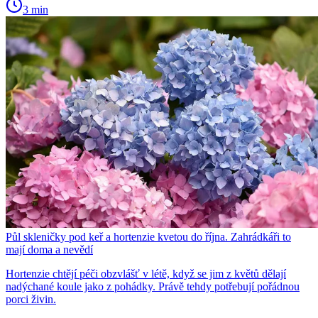
3 min
Půl skleničky pod keř a hortenzie kvetou do října. Zahrádkáři to
mají doma a nevědí
Hortenzie chtějí péči obzvlášť v létě, když se jim z květů dělají
nadýchané koule jako z pohádky. Právě tehdy potřebují pořádnou
porci živin.