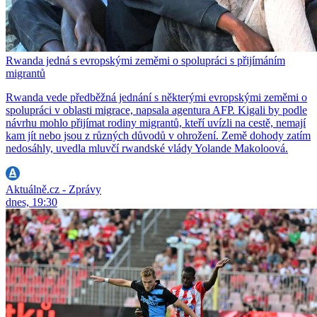
Rwanda jedná s evropskými zeměmi o spolupráci s přijímáním
migrantů
Rwanda vede předběžná jednání s některými evropskými zeměmi o
spolupráci v oblasti migrace, napsala agentura AFP. Kigali by podle
návrhu mohlo přijímat rodiny migrantů, kteří uvízli na cestě, nemají
kam jít nebo jsou z různých důvodů v ohrožení. Země dohody zatím
nedosáhly, uvedla mluvčí rwandské vlády Yolande Makoloová.
Aktuálně.cz - Zprávy
dnes, 19:30