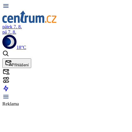
pátek 7. 8.
pá 7. 8.
18°C
Přihlášení
Reklama