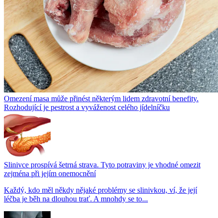
Omezení masa může přinést některým lidem zdravotní benefity.
Rozhodující je pestrost a vyváženost celého jídelníčku
Slinivce prospívá šetrná strava. Tyto potraviny je vhodné omezit
zejména při jejím onemocnění
Každý, kdo měl někdy nějaké problémy se slinivkou, ví, že její
léčba je běh na dlouhou trať. A mnohdy se to...