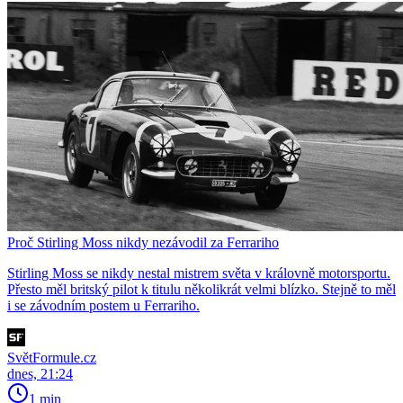
Proč Stirling Moss nikdy nezávodil za Ferrariho
Stirling Moss se nikdy nestal mistrem světa v královně motorsportu.
Přesto měl britský pilot k titulu několikrát velmi blízko. Stejně to měl
i se závodním postem u Ferrariho.
SvětFormule.cz
dnes, 21:24
1 min