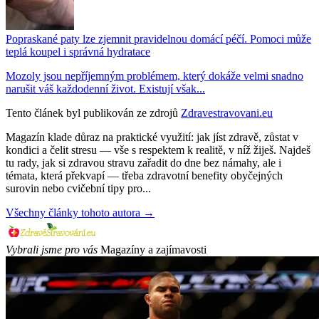
Popraskané paty lze zjemnit pravidelnou domácí péčí. Pomoci může
teplá koupel i správná hydratace
Mozoly jsou nepříjemným problémem, který dokáže velmi snadno
narušit váš každodenní život. Existují však...
Tento článek byl publikován ze zdrojů
Zdravestravovani.eu
Magazín klade důraz na praktické využití: jak jíst zdravě, zůstat v
kondici a čelit stresu — vše s respektem k realitě, v níž žiješ. Najdeš
tu rady, jak si zdravou stravu zařadit do dne bez námahy, ale i
témata, která překvapí — třeba zdravotní benefity obyčejných
surovin nebo cvičební tipy pro...
Všechny články tohoto autora →
Vybrali jsme pro vás
Magazíny a zajímavosti