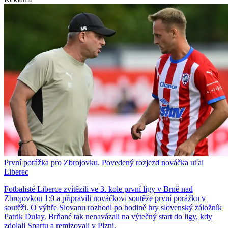
První porážka pro Zbrojovku. Povedený rozjezd nováčka uťal
Liberec
Fotbalisté Liberce zvítězili ve 3. kole první ligy v Brně nad
Zbrojovkou 1:0 a připravili nováčkovi soutěže první porážku v
soutěži. O výhře Slovanu rozhodl po hodině hry slovenský záložník
Patrik Dulay. Brňané tak nenavázali na výtečný start do ligy, kdy
zdolali Spartu a remizovali v Plzni.