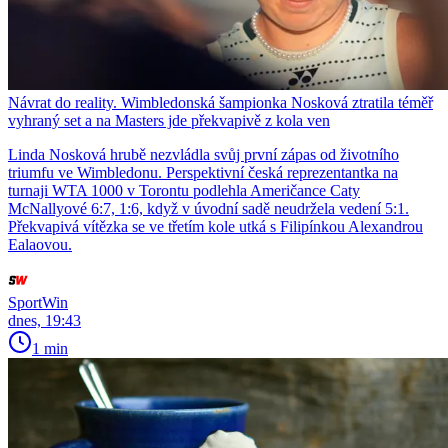
Návrat do reality. Wimbledonská šampionka Nosková ztratila téměř
vyhraný set a na Masters jde překvapivě z kola ven
Linda Nosková hrubě nezvládla svůj první zápas od životního
triumfu ve Wimbledonu. Perspektivní česká reprezentantka na
turnaji WTA 1000 v Torontu podlehla Američance Caty
McNallyové 6:7, 1:6, když v úvodní sadě neudržela vedení 5:1.
Překvapivá vítězka se ve třetím kole utká s Filipínkou Alexandrou
Ealaovou.
SportWin
dnes, 19:43
1 min