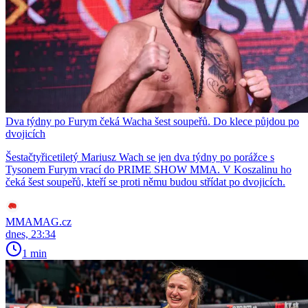
Dva týdny po Furym čeká Wacha šest soupeřů. Do klece půjdou po
dvojicích
Šestačtyřicetiletý Mariusz Wach se jen dva týdny po porážce s
Tysonem Furym vrací do PRIME SHOW MMA. V Koszalinu ho
čeká šest soupeřů, kteří se proti němu budou střídat po dvojicích.
MMAMAG.cz
dnes, 23:34
1 min