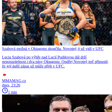
Szabová možná v Oktagonu skončila. Novotný ji už vidí v UFC
Lucia Szabová po výhře nad Lucií Pudilovou dál drží
neporazitelnost i dva pásy Oktagonu. Ondřej Novotný teď připustil,
že její další zápas už může přijít v UFC.
MMAMAG.cz
dnes, 23:26
1 min