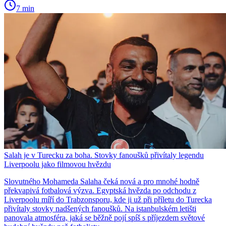
7 min
Salah je v Turecku za boha. Stovky fanoušků přivítaly legendu
Liverpoolu jako filmovou hvězdu
Slovutného Mohameda Salaha čeká nová a pro mnohé hodně
překvapivá fotbalová výzva. Egyptská hvězda po odchodu z
Liverpoolu míří do Trabzonsporu, kde ji už při příletu do Turecka
přivítaly stovky nadšených fanoušků. Na istanbulském letišti
panovala atmosféra, jaká se běžně pojí spíš s příjezdem světové