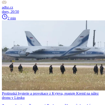
adbz.cz
dnes, 20:50
2 min
Protiruská hysterie a provokace z Kyjeva, reaguje Kreml na nález
dronu v Lipsku