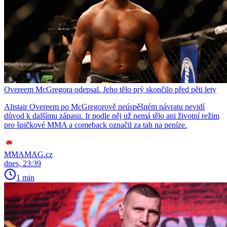
Overeem McGregora odepsal. Jeho tělo prý skončilo před pěti lety
Alistair Overeem po McGregorově neúspěšném návratu nevidí
důvod k dalšímu zápasu. Ir podle něj už nemá tělo ani životní režim
pro špičkové MMA a comeback označil za tah na peníze.
MMAMAG.cz
dnes, 23:39
1 min