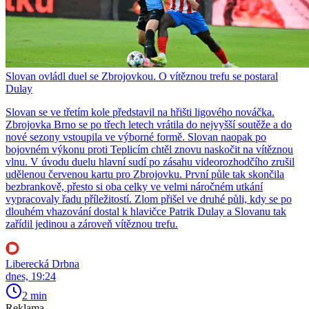
Slovan ovládl duel se Zbrojovkou. O vítěznou trefu se postaral
Dulay
Slovan se ve třetím kole představil na hřišti ligového nováčka.
Zbrojovka Brno se po třech letech vrátila do nejvyšší soutěže a do
nové sezony vstoupila ve výborné formě. Slovan naopak po
bojovném výkonu proti Teplicím chtěl znovu naskočit na vítěznou
vlnu. V úvodu duelu hlavní sudí po zásahu videorozhodčího zrušil
udělenou červenou kartu pro Zbrojovku. První půle tak skončila
bezbrankově, přesto si oba celky ve velmi náročném utkání
vypracovaly řadu příležitostí. Zlom přišel ve druhé půli, kdy se po
dlouhém vhazování dostal k hlavičce Patrik Dulay a Slovanu tak
zařídil jedinou a zároveň vítěznou trefu.
Liberecká Drbna
dnes, 19:24
2 min
Reklama