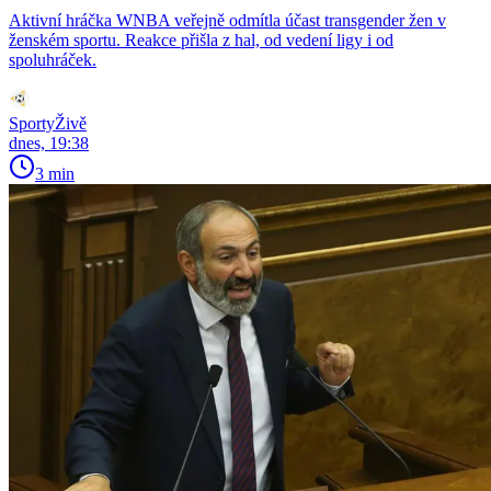
Aktivní hráčka WNBA veřejně odmítla účast transgender žen v
ženském sportu. Reakce přišla z hal, od vedení ligy i od
spoluhráček.
SportyŽivě
dnes, 19:38
3 min