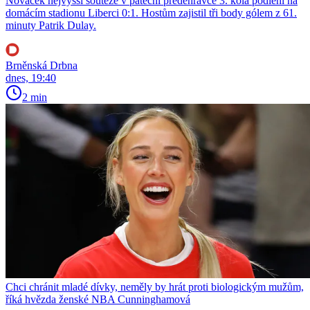
Nováček nejvyšší soutěže v páteční předehrávce 3. kola podlehl na
domácím stadionu Liberci 0:1. Hostům zajistil tři body gólem z 61.
minuty Patrik Dulay.
Brněnská Drbna
dnes, 19:40
2 min
Chci chránit mladé dívky, neměly by hrát proti biologickým mužům,
říká hvězda ženské NBA Cunninghamová