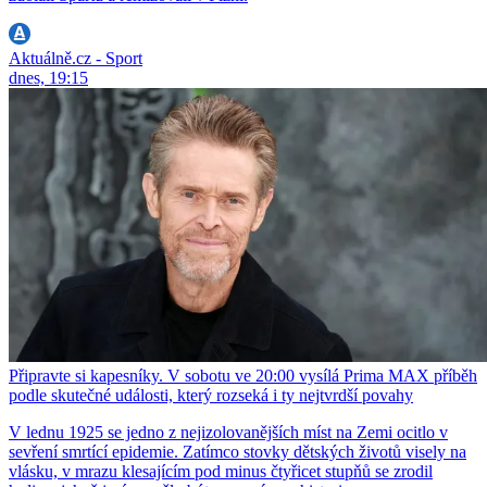
Aktuálně.cz - Sport
dnes, 19:15
Připravte si kapesníky. V sobotu ve 20:00 vysílá Prima MAX příběh
podle skutečné události, který rozseká i ty nejtvrdší povahy
V lednu 1925 se jedno z nejizolovanějších míst na Zemi ocitlo v
sevření smrtící epidemie. Zatímco stovky dětských životů visely na
vlásku, v mrazu klesajícím pod minus čtyřicet stupňů se zrodil