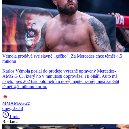
Vémola prodává své slavné „géčko“. Za Mercedes chce téměř 4,5
milionu
Karlos Vémola poslal do prodeje výrazně upravený Mercedes-
AMG G 63, který ho v minulosti doprovázel i k oltáři. Auto má
najeto přes 262 tisíc kilometrů a nový majitel za něj musí zaplatit
téměř 4,5 milionu korun.
MMAMAG.cz
dnes, 23:14
1 min
Reklama