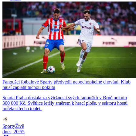
Fanoušci fotbalové Sparty předvedli nepochopitelné chování. Klub
musí zaplatit tučnou pokutu
Sparta Praha dostala za výtržnosti svých fanoušků v Brně pokutu
300 000 Kč. Světlice letěly směrem k hrací ploše, v sektoru hostů
hořela střecha toalet.
SportyŽivě
dnes, 20:55