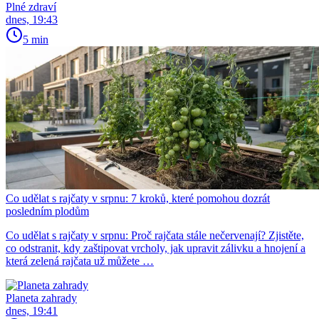
Plné zdraví
dnes, 19:43
5 min
Co udělat s rajčaty v srpnu: 7 kroků, které pomohou dozrát
posledním plodům
Co udělat s rajčaty v srpnu: Proč rajčata stále nečervenají? Zjistěte,
co odstranit, kdy zaštipovat vrcholy, jak upravit zálivku a hnojení a
která zelená rajčata už můžete …
Planeta zahrady
dnes, 19:41