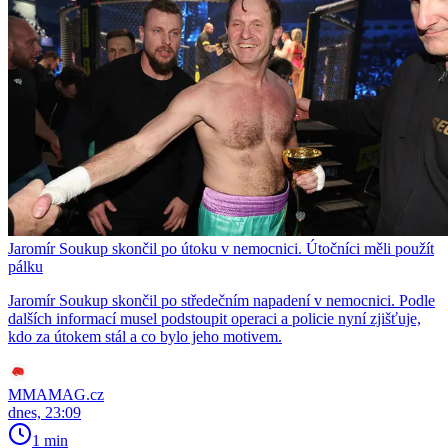
Jaromír Soukup skončil po útoku v nemocnici. Útočníci měli použít
pálku
Jaromír Soukup skončil po středečním napadení v nemocnici. Podle
dalších informací musel podstoupit operaci a policie nyní zjišťuje,
kdo za útokem stál a co bylo jeho motivem.
MMAMAG.cz
dnes, 23:09
1 min