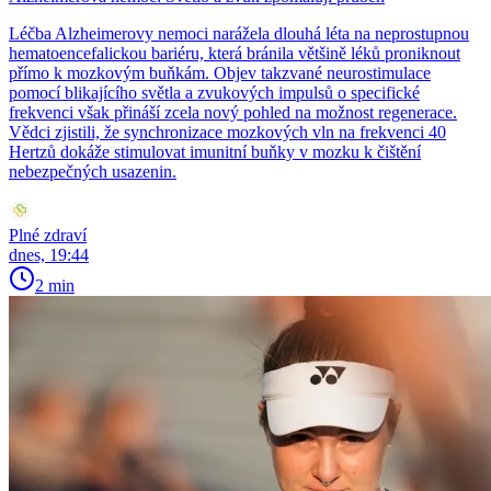
Léčba Alzheimerovy nemoci narážela dlouhá léta na neprostupnou
hematoencefalickou bariéru, která bránila většině léků proniknout
přímo k mozkovým buňkám. Objev takzvané neurostimulace
pomocí blikajícího světla a zvukových impulsů o specifické
frekvenci však přináší zcela nový pohled na možnost regenerace.
Vědci zjistili, že synchronizace mozkových vln na frekvenci 40
Hertzů dokáže stimulovat imunitní buňky v mozku k čištění
nebezpečných usazenin.
Plné zdraví
dnes, 19:44
2 min