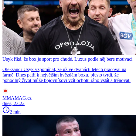
Usyk říká, že box je sport pro chudé. Luxus podle něj bere motivaci
Oleksandr Usyk vzpomínal, že už ve dvanácti letech pracoval na
farmě. Dnes patří k největším hvězdám boxu, přesto tvrdí, že
pohodlný život může bojovníkovi vzít ochotu ráno vstát a trénovat.
MMAMAG.cz
dnes, 23:22
2 min