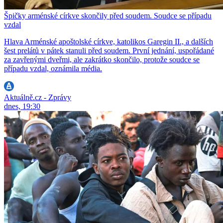
Špičky arménské církve skončily před soudem. Soudce se případu
vzdal
Hlava Arménské apoštolské církve, katolikos Garegin II., a dalších
šest prelátů v pátek stanuli před soudem. První jednání, uspořádané
za zavřenými dveřmi, ale zakrátko skončilo, protože soudce se
případu vzdal, oznámila média.
Aktuálně.cz - Zprávy
dnes, 19:30