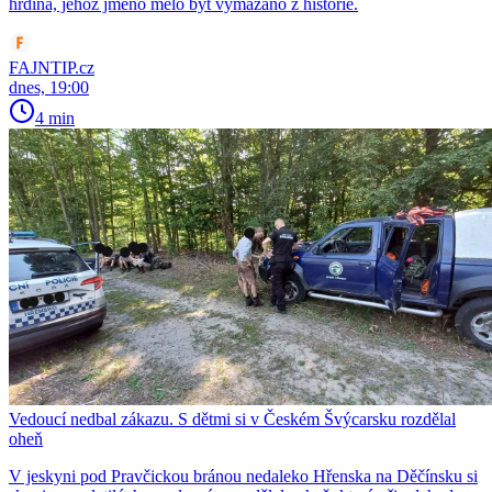
hrdina, jehož jméno mělo být vymazáno z historie.
FAJNTIP.cz
dnes, 19:00
4 min
Vedoucí nedbal zákazu. S dětmi si v Českém Švýcarsku rozdělal
oheň
V jeskyni pod Pravčickou bránou nedaleko Hřenska na Děčínsku si