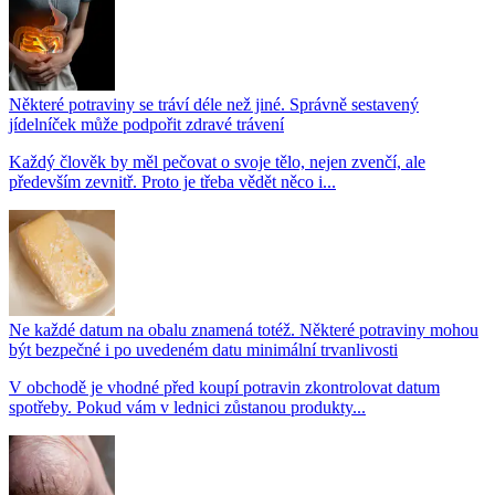
Některé potraviny se tráví déle než jiné. Správně sestavený
jídelníček může podpořit zdravé trávení
Každý člověk by měl pečovat o svoje tělo, nejen zvenčí, ale
především zevnitř. Proto je třeba vědět něco i...
Ne každé datum na obalu znamená totéž. Některé potraviny mohou
být bezpečné i po uvedeném datu minimální trvanlivosti
V obchodě je vhodné před koupí potravin zkontrolovat datum
spotřeby. Pokud vám v lednici zůstanou produkty...