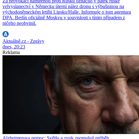
Za provokaci namířenou proti Rusku označilo v pátek ruské
velvyslanectví v Německu úterní nález dronu s výbušninou na
východoněmeckém letišti Lipsko/Halle. Informuje o tom agentura
DPA. Berlín oficiálně Moskvu v souvislosti s tímto případem z
ničeho neobvinil.
Aktuálně.cz - Zprávy
dnes, 20:23
Reklama
Alzheimerova nemoc: Světlo a zvuk zpomalují průběh