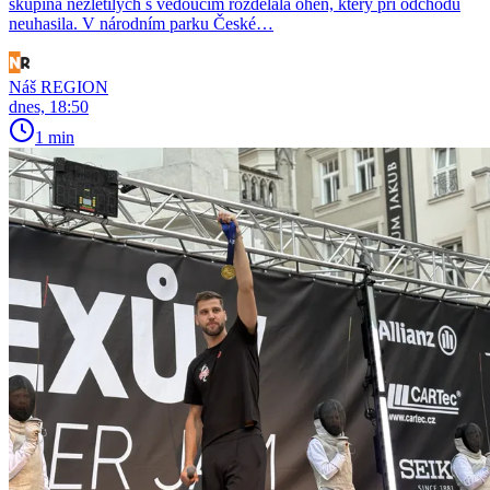
skupina nezletilých s vedoucím rozdělala oheň, který při odchodu
neuhasila. V národním parku České…
Náš REGION
dnes, 18:50
1 min