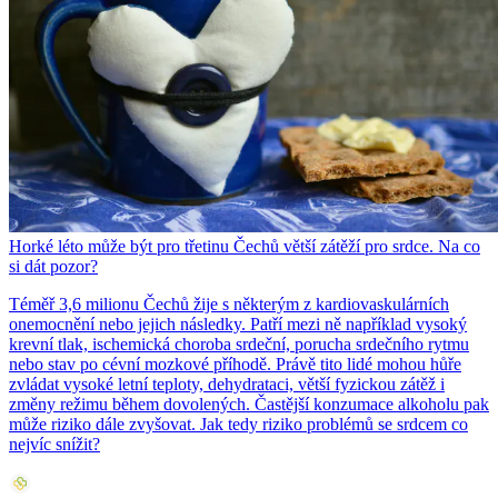
Horké léto může být pro třetinu Čechů větší zátěží pro srdce. Na co
si dát pozor?
Téměř 3,6 milionu Čechů žije s některým z kardiovaskulárních
onemocnění nebo jejich následky. Patří mezi ně například vysoký
krevní tlak, ischemická choroba srdeční, porucha srdečního rytmu
nebo stav po cévní mozkové příhodě. Právě tito lidé mohou hůře
zvládat vysoké letní teploty, dehydrataci, větší fyzickou zátěž i
změny režimu během dovolených. Častější konzumace alkoholu pak
může riziko dále zvyšovat. Jak tedy riziko problémů se srdcem co
nejvíc snížit?