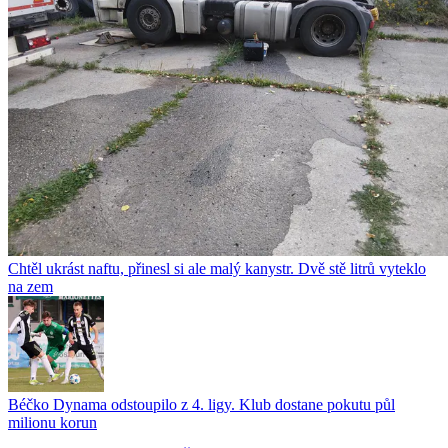
Chtěl ukrást naftu, přinesl si ale malý kanystr. Dvě stě litrů vyteklo
na zem
Béčko Dynama odstoupilo z 4. ligy. Klub dostane pokutu půl
milionu korun