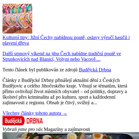
Kulturní tipy: Jižní Čechy nabídnou poutě, oslavy výročí hasičů i
plavení dřeva
Další srpnový víkend na jihu Čech nabídne tradiční poutě ve
Strunkovicích nad Blanicí, Volyni nebo Vacově....
Tento článek byl publikován ze zdrojů
Budějcká Drbna
Články z Budějcké Drbny přinášejí aktuální dění z Českých
Budějovic a celého Jihočeského kraje. Věnují se tématům, která
přímo ovlivňují život místních obyvatel – od politiky, dopravy a
školství přes kriminalitu až po kulturu, sport a každodenní
zajímavosti z regionu. Obsah je čtivý, svižný a...
Všechny články tohoto autora →
Vybrali jsme pro vás
Magazíny a zajímavosti