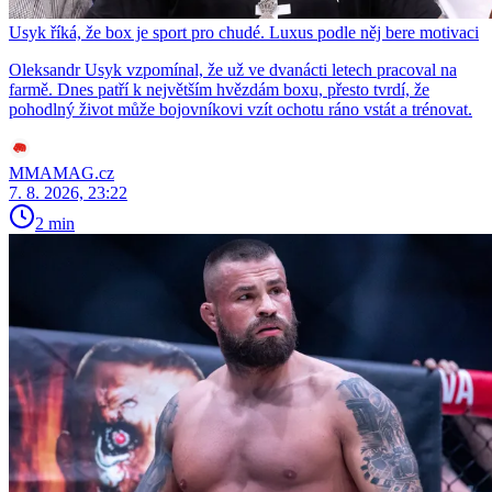
Usyk říká, že box je sport pro chudé. Luxus podle něj bere motivaci
Oleksandr Usyk vzpomínal, že už ve dvanácti letech pracoval na
farmě. Dnes patří k největším hvězdám boxu, přesto tvrdí, že
pohodlný život může bojovníkovi vzít ochotu ráno vstát a trénovat.
MMAMAG.cz
7. 8. 2026, 23:22
2 min