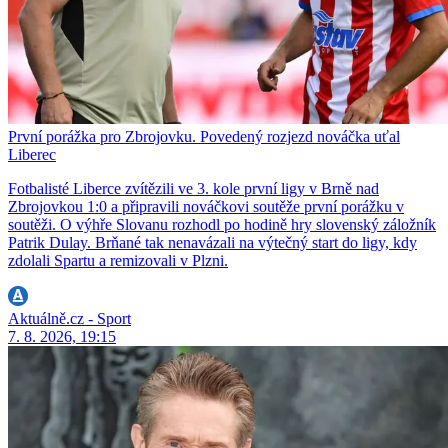
První porážka pro Zbrojovku. Povedený rozjezd nováčka uťal
Liberec
Fotbalisté Liberce zvítězili ve 3. kole první ligy v Brně nad
Zbrojovkou 1:0 a připravili nováčkovi soutěže první porážku v
soutěži. O výhře Slovanu rozhodl po hodině hry slovenský záložník
Patrik Dulay. Brňané tak nenavázali na výtečný start do ligy, kdy
zdolali Spartu a remizovali v Plzni.
Aktuálně.cz - Sport
7. 8. 2026, 19:15