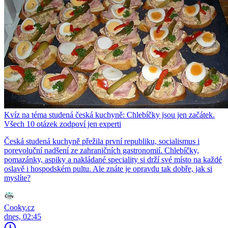
Kvíz na téma studená česká kuchyně: Chlebíčky jsou jen začátek.
Všech 10 otázek zodpoví jen experti
Česká studená kuchyně přežila první republiku, socialismus i
porevoluční nadšení ze zahraničních gastronomií. Chlebíčky,
pomazánky, aspiky a nakládané speciality si drží své místo na každé
oslavě i hospodském pultu. Ale znáte je opravdu tak dobře, jak si
myslíte?
Cooky.cz
dnes, 02:45