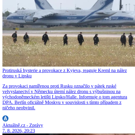
Protiruská hysterie a provokace z Kyjeva, reaguje Kreml na nález
dronu v Lipsku
Za provokaci namířenou proti Rusku označilo v pátek ruské
velvyslanectví v Německu úterní nález dronu s výbušninou na
východoněmeckém letišti Lipsko/Halle. Informuje o tom agentura
DPA. Berlín oficiálně Moskvu v souvislosti s tímto případem z
ničeho neobvinil.
Aktuálně.cz - Zprávy
7. 8. 2026, 20:23