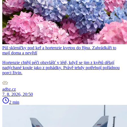
Půl skleničky pod keř a hortenzie kvetou do října. Zahrádkáři to
mají doma a nevědí
Hortenzie chtějí péči obzvlášť v létě, když se jim z květů dělají
nadýchané koule jako z pohádky. Právě tehdy potřebují pořádnou
porci živin.
adbz.cz
7. 8. 2026, 20:50
2 min