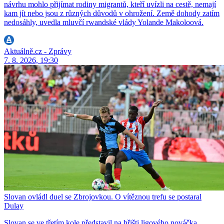
návrhu mohlo přijímat rodiny migrantů, kteří uvízli na cestě, nemají
kam jít nebo jsou z různých důvodů v ohrožení. Země dohody zatím
nedosáhly, uvedla mluvčí rwandské vlády Yolande Makoloová.
Aktuálně.cz - Zprávy
7. 8. 2026, 19:30
Slovan ovládl duel se Zbrojovkou. O vítěznou trefu se postaral
Dulay
Slovan se ve třetím kole představil na hřišti ligového nováčka.