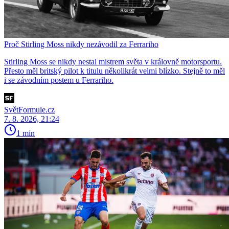
Proč Stirling Moss nikdy nezávodil za Ferrariho
Stirling Moss se nikdy nestal mistrem světa v královně motorsportu.
Přesto měl britský pilot k titulu několikrát velmi blízko. Stejně to měl
i se závodním postem u Ferrariho.
SvětFormule.cz
7. 8. 2026, 21:24
1 min