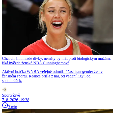
Chci chránit mladé dívky, neměly by hrát proti biologickým mužům,
říká hvězda ženské NBA Cunninghamová
Aktivní hráčka WNBA veřejně odmítla účast transgender žen v
ženském sportu. Reakce přišla z hal, od vedení ligy i od
spoluhráček.
SportyŽivě
7. 8. 2026, 19:38
3 min