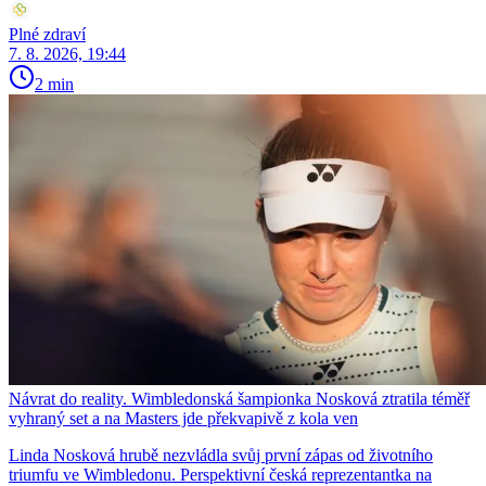
Plné zdraví
7. 8. 2026, 19:44
2 min
Návrat do reality. Wimbledonská šampionka Nosková ztratila téměř
vyhraný set a na Masters jde překvapivě z kola ven
Linda Nosková hrubě nezvládla svůj první zápas od životního
triumfu ve Wimbledonu. Perspektivní česká reprezentantka na