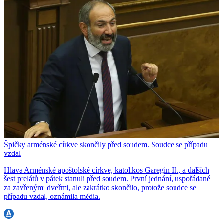
Špičky arménské církve skončily před soudem. Soudce se případu
vzdal
Hlava Arménské apoštolské církve, katolikos Garegin II., a dalších
šest prelátů v pátek stanuli před soudem. První jednání, uspořádané
za zavřenými dveřmi, ale zakrátko skončilo, protože soudce se
případu vzdal, oznámila média.