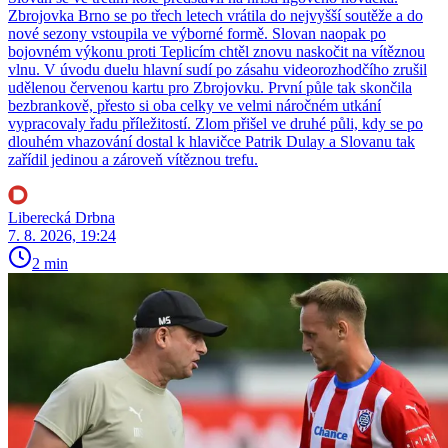
Zbrojovka Brno se po třech letech vrátila do nejvyšší soutěže a do
nové sezony vstoupila ve výborné formě. Slovan naopak po
bojovném výkonu proti Teplicím chtěl znovu naskočit na vítěznou
vlnu. V úvodu duelu hlavní sudí po zásahu videorozhodčího zrušil
udělenou červenou kartu pro Zbrojovku. První půle tak skončila
bezbrankově, přesto si oba celky ve velmi náročném utkání
vypracovaly řadu příležitostí. Zlom přišel ve druhé půli, kdy se po
dlouhém vhazování dostal k hlavičce Patrik Dulay a Slovanu tak
zařídil jedinou a zároveň vítěznou trefu.
Liberecká Drbna
7. 8. 2026, 19:24
2 min