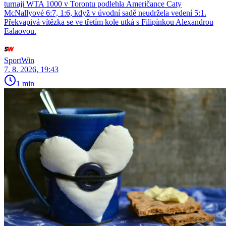
turnaji WTA 1000 v Torontu podlehla Američance Caty
McNallyové 6:7, 1:6, když v úvodní sadě neudržela vedení 5:1.
Překvapivá vítězka se ve třetím kole utká s Filipínkou Alexandrou
Ealaovou.
SportWin
7. 8. 2026, 19:43
1 min