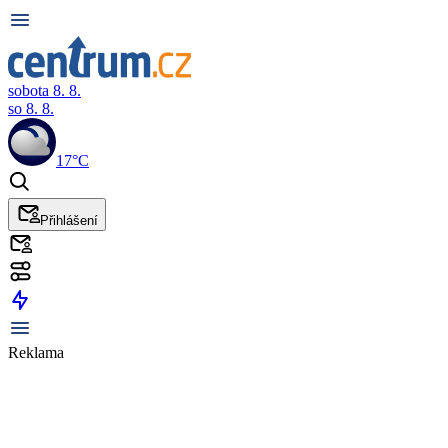
sobota 8. 8.
so 8. 8.
17°C
Přihlášení
Reklama