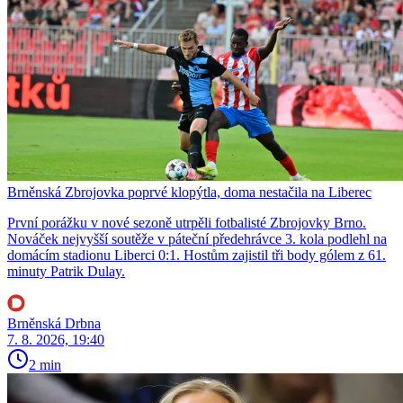
Brněnská Zbrojovka poprvé klopýtla, doma nestačila na Liberec
První porážku v nové sezoně utrpěli fotbalisté Zbrojovky Brno.
Nováček nejvyšší soutěže v páteční předehrávce 3. kola podlehl na
domácím stadionu Liberci 0:1. Hostům zajistil tři body gólem z 61.
minuty Patrik Dulay.
Brněnská Drbna
7. 8. 2026, 19:40
2 min