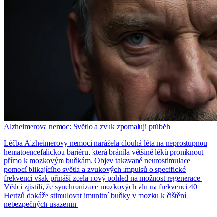
Alzheimerova nemoc: Světlo a zvuk zpomalují průběh
Léčba Alzheimerovy nemoci narážela dlouhá léta na neprostupnou
hematoencefalickou bariéru, která bránila většině léků proniknout
přímo k mozkovým buňkám. Objev takzvané neurostimulace
pomocí blikajícího světla a zvukových impulsů o specifické
frekvenci však přináší zcela nový pohled na možnost regenerace.
Vědci zjistili, že synchronizace mozkových vln na frekvenci 40
Hertzů dokáže stimulovat imunitní buňky v mozku k čištění
nebezpečných usazenin.