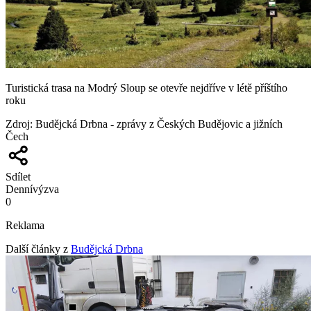
Turistická trasa na Modrý Sloup se otevře nejdříve v létě příštího
roku
Zdroj
:
Budějcká Drbna - zprávy z Českých Budějovic a jižních
Čech
Sdílet
Denní
výzva
0
Reklama
Další články z
Budějcká Drbna