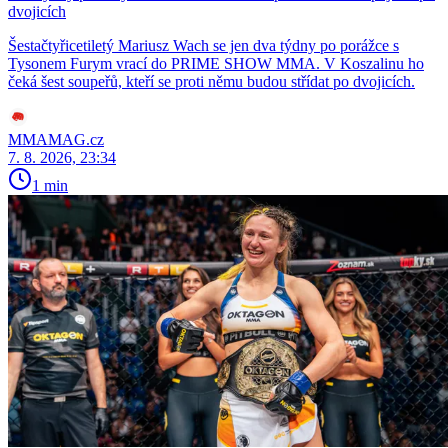
dvojicích
Šestačtyřicetiletý Mariusz Wach se jen dva týdny po porážce s
Tysonem Furym vrací do PRIME SHOW MMA. V Koszalinu ho
čeká šest soupeřů, kteří se proti němu budou střídat po dvojicích.
MMAMAG.cz
7. 8. 2026, 23:34
1 min