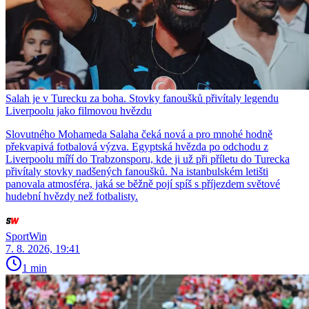
Salah je v Turecku za boha. Stovky fanoušků přivítaly legendu
Liverpoolu jako filmovou hvězdu
Slovutného Mohameda Salaha čeká nová a pro mnohé hodně
překvapivá fotbalová výzva. Egyptská hvězda po odchodu z
Liverpoolu míří do Trabzonsporu, kde ji už při příletu do Turecka
přivítaly stovky nadšených fanoušků. Na istanbulském letišti
panovala atmosféra, jaká se běžně pojí spíš s příjezdem světové
hudební hvězdy než fotbalisty.
SportWin
7. 8. 2026, 19:41
1 min