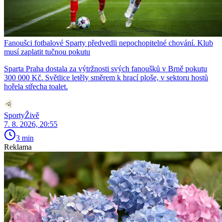
Fanoušci fotbalové Sparty předvedli nepochopitelné chování. Klub
musí zaplatit tučnou pokutu
Sparta Praha dostala za výtržnosti svých fanoušků v Brně pokutu
300 000 Kč. Světlice letěly směrem k hrací ploše, v sektoru hostů
hořela střecha toalet.
SportyŽivě
7. 8. 2026, 20:55
3 min
Reklama