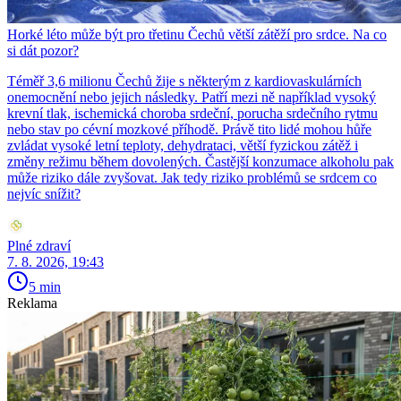
Horké léto může být pro třetinu Čechů větší zátěží pro srdce. Na co
si dát pozor?
Téměř 3,6 milionu Čechů žije s některým z kardiovaskulárních
onemocnění nebo jejich následky. Patří mezi ně například vysoký
krevní tlak, ischemická choroba srdeční, porucha srdečního rytmu
nebo stav po cévní mozkové příhodě. Právě tito lidé mohou hůře
zvládat vysoké letní teploty, dehydrataci, větší fyzickou zátěž i
změny režimu během dovolených. Častější konzumace alkoholu pak
může riziko dále zvyšovat. Jak tedy riziko problémů se srdcem co
nejvíc snížit?
Plné zdraví
7. 8. 2026, 19:43
5 min
Reklama