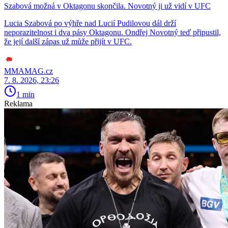
Szabová možná v Oktagonu skončila. Novotný ji už vidí v UFC
Lucia Szabová po výhře nad Lucií Pudilovou dál drží
neporazitelnost i dva pásy Oktagonu. Ondřej Novotný teď připustil,
že její další zápas už může přijít v UFC.
MMAMAG.cz
7. 8. 2026, 23:26
1 min
Reklama