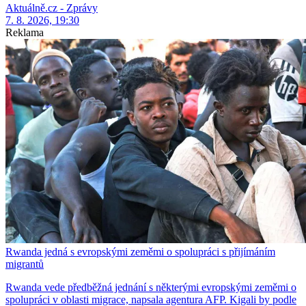
Aktuálně.cz - Zprávy
7. 8. 2026, 19:30
Reklama
Rwanda jedná s evropskými zeměmi o spolupráci s přijímáním
migrantů
Rwanda vede předběžná jednání s některými evropskými zeměmi o
spolupráci v oblasti migrace, napsala agentura AFP. Kigali by podle