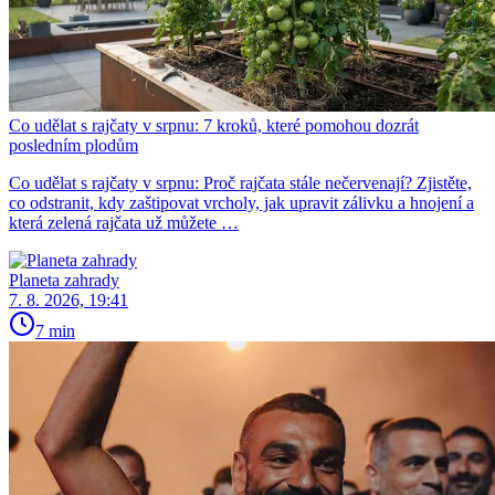
Co udělat s rajčaty v srpnu: 7 kroků, které pomohou dozrát
posledním plodům
Co udělat s rajčaty v srpnu: Proč rajčata stále nečervenají? Zjistěte,
co odstranit, kdy zaštipovat vrcholy, jak upravit zálivku a hnojení a
která zelená rajčata už můžete …
Planeta zahrady
7. 8. 2026, 19:41
7 min