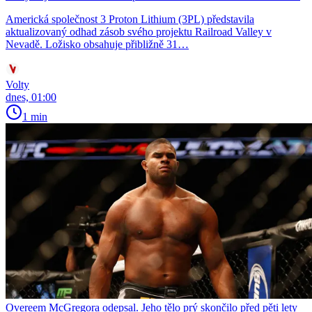
Americká společnost 3 Proton Lithium (3PL) představila
aktualizovaný odhad zásob svého projektu Railroad Valley v
Nevadě. Ložisko obsahuje přibližně 31…
Volty
dnes, 01:00
1 min
Overeem McGregora odepsal. Jeho tělo prý skončilo před pěti lety