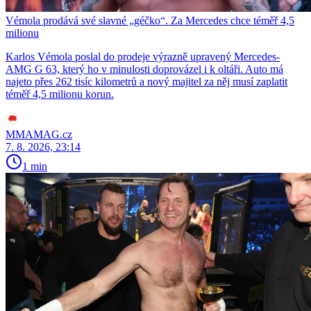
Vémola prodává své slavné „géčko“. Za Mercedes chce téměř 4,5
milionu
Karlos Vémola poslal do prodeje výrazně upravený Mercedes-
AMG G 63, který ho v minulosti doprovázel i k oltáři. Auto má
najeto přes 262 tisíc kilometrů a nový majitel za něj musí zaplatit
téměř 4,5 milionu korun.
MMAMAG.cz
7. 8. 2026, 23:14
1 min