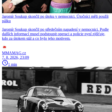
Jaromír Soukup skončil po útoku v nemocnici. Útočníci měli použít
pálku
Jaromír Soukup skončil po středečním napadení v nemocnici. Podle
dalších informací musel podstoupit operaci a policie nyní zjišťuje,
kdo za útokem stál a co bylo jeho motivem.
MMAMAG.cz
7. 8. 2026, 23:09
1 min