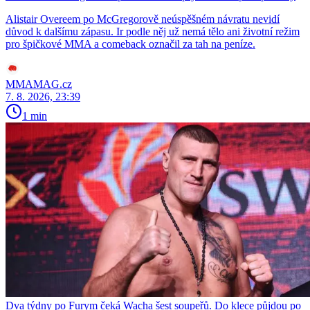
Alistair Overeem po McGregorově neúspěšném návratu nevidí
důvod k dalšímu zápasu. Ir podle něj už nemá tělo ani životní režim
pro špičkové MMA a comeback označil za tah na peníze.
MMAMAG.cz
7. 8. 2026, 23:39
1 min
Dva týdny po Furym čeká Wacha šest soupeřů. Do klece půjdou po