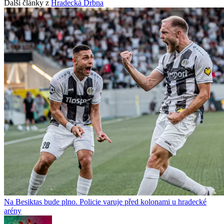
Další články z
Hradecká Drbna
Na Besiktas bude plno. Policie varuje před kolonami u hradecké
arény