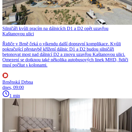
Silničáři kvůli pracím na dálnicích D1 a D2 opět uzavřou
Kaštanovou ulici
Řidiče v Brně čeká o víkendu další dopravní komplikace. Kvůli
pokračující přestavbě křížení dálnic D1 a D2 budou silničáři
betonovat most nad dálnicí D2 a znovu uzavřou Kaštanovou ulici.
Omezení se dotknou také několika autobusových linek MHD, řidiči
musí počítat s kolonami.
Brněnská Drbna
dnes, 09:00
1 min