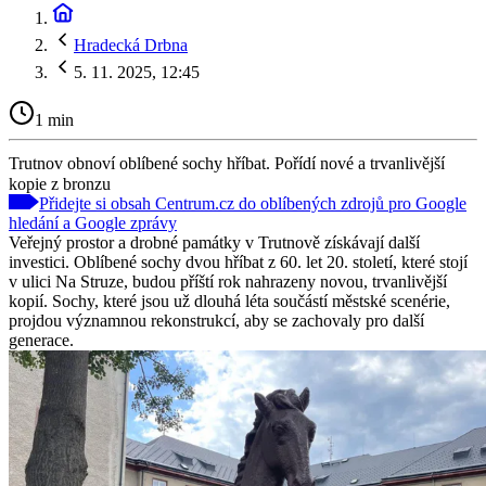
Hradecká Drbna
5. 11. 2025, 12:45
1 min
Trutnov obnoví oblíbené sochy hříbat. Pořídí nové a trvanlivější
kopie z bronzu
Přidejte si obsah Centrum.cz do oblíbených zdrojů pro Google
hledání a Google zprávy
Veřejný prostor a drobné památky v Trutnově získávají další
investici. Oblíbené sochy dvou hříbat z 60. let 20. století, které stojí
v ulici Na Struze, budou příští rok nahrazeny novou, trvanlivější
kopií. Sochy, které jsou už dlouhá léta součástí městské scenérie,
projdou významnou rekonstrukcí, aby se zachovaly pro další
generace.