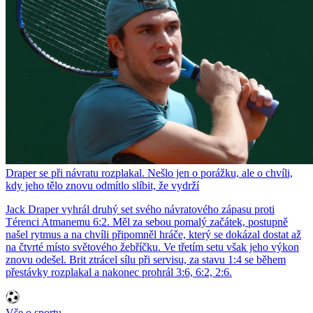
Draper se při návratu rozplakal. Nešlo jen o porážku, ale o chvíli,
kdy jeho tělo znovu odmítlo slíbit, že vydrží
Jack Draper vyhrál druhý set svého návratového zápasu proti
Térenci Atmanemu 6:2. Měl za sebou pomalý začátek, postupně
našel rytmus a na chvíli připomněl hráče, který se dokázal dostat až
na čtvrté místo světového žebříčku. Ve třetím setu však jeho výkon
znovu odešel. Brit ztrácel sílu při servisu, za stavu 1:4 se během
přestávky rozplakal a nakonec prohrál 3:6, 6:2, 2:6.
Vše o sportu