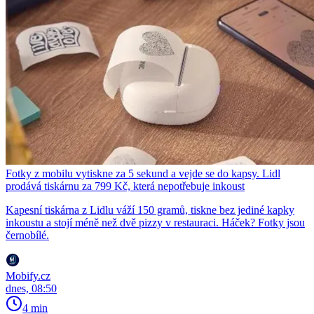
Fotky z mobilu vytiskne za 5 sekund a vejde se do kapsy. Lidl
prodává tiskárnu za 799 Kč, která nepotřebuje inkoust
Kapesní tiskárna z Lidlu váží 150 gramů, tiskne bez jediné kapky
inkoustu a stojí méně než dvě pizzy v restauraci. Háček? Fotky jsou
černobílé.
Mobify.cz
dnes, 08:50
4 min