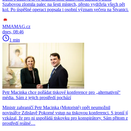
Szabovou zlomila palec na šesti místech, přesto vydržela všech pět
kol. Po úspěšné operaci popsala i osobní význam večera na Štvanici.
MMAMAG.cz
dnes, 08:46
1 min
Petr Macinka chce pořádat tiskové konference pro „alternativní“
média. Sám z jejich prostředí pochází
Ministr zahraničí Petr Macinka (Motoristé) opět neumožnil
novinářce Zdislavě Pokorné vstup na tiskovou konferenci. S ironií jí
vzkázal, že pro ni uspořádá tiskovku pro konspirátory. Sám přitom z
prostředí reálné…