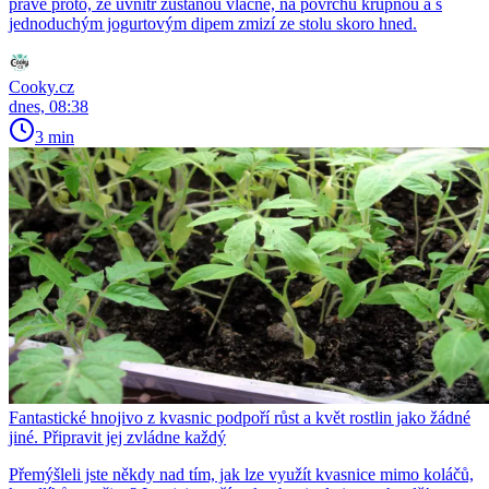
právě proto, že uvnitř zůstanou vláčné, na povrchu křupnou a s
jednoduchým jogurtovým dipem zmizí ze stolu skoro hned.
Cooky.cz
dnes, 08:38
3 min
Fantastické hnojivo z kvasnic podpoří růst a květ rostlin jako žádné
jiné. Připravit jej zvládne každý
Přemýšleli jste někdy nad tím, jak lze využít kvasnice mimo koláčů,