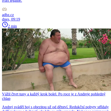
tváří legálně.
adbz.cz
dnes, 09:19
2 min
Vážil čtvrt tuny a každý krok bolel. Po roce je z Andreje pohledný
chlap
Andrej sváděl boj s obezitou už od dětství. Redukční pobyty střídaly