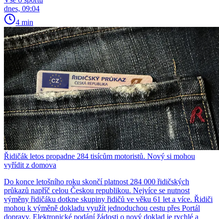
dnes, 09:04
4 min
Řidičák letos propadne 284 tisícům motoristů. Nový si mohou
vyřídit z domova
Do konce letošního roku skončí platnost 284 000 řidičských
průkazů napříč celou Českou republikou. Nejvíce se nutnost
výměny řidičáku dotkne skupiny řidičů ve věku 61 let a více. Řidiči
mohou k výměně dokladu využít jednoduchou cestu přes Portál
dopravy. Elektronické podání žádosti o nový doklad je rychlé a