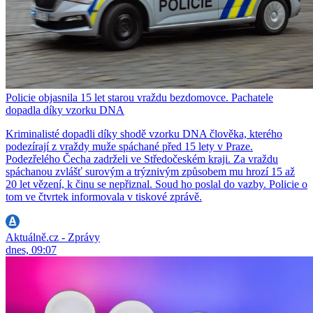
Policie objasnila 15 let starou vraždu bezdomovce. Pachatele
dopadla díky vzorku DNA
Kriminalisté dopadli díky shodě vzorku DNA člověka, kterého
podezírají z vraždy muže spáchané před 15 lety v Praze.
Podezřelého Čecha zadrželi ve Středočeském kraji. Za vraždu
spáchanou zvlášť surovým a trýznivým způsobem mu hrozí 15 až
20 let vězení, k činu se nepřiznal. Soud ho poslal do vazby. Policie o
tom ve čtvrtek informovala v tiskové zprávě.
Aktuálně.cz - Zprávy
dnes, 09:07