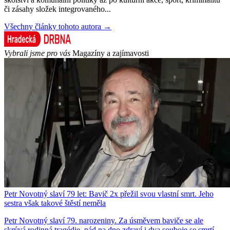
či zásahy složek integrovaného...
Všechny články tohoto autora →
Vybrali jsme pro vás
Magazíny a zajímavosti
Petr Novotný slaví 79 let: Bavič 2x přežil svou vlastní smrt. Jeho
sestra však takové štěstí neměla
Petr Novotný slaví 79. narozeniny. Za úsměvem baviče se ale
skrývá rodinná tragédie, pád na dno zdraví i dva souboje se smrtí.