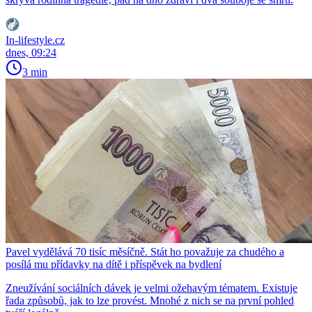
In-lifestyle.cz
dnes, 09:24
3 min
Pavel vydělává 70 tisíc měsíčně. Stát ho považuje za chudého a
posílá mu přídavky na dítě i příspěvek na bydlení
Zneužívání sociálních dávek je velmi ožehavým tématem. Existuje
řada způsobů, jak to lze provést. Mnohé z nich se na první pohled