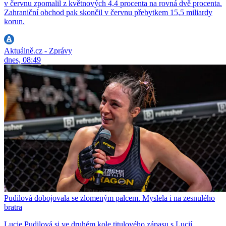
v červnu zpomalil z květnových 4,4 procenta na rovná dvě procenta.
Zahraniční obchod pak skončil v červnu přebytkem 15,5 miliardy
korun.
Aktuálně.cz - Zprávy
dnes, 08:49
Pudilová dobojovala se zlomeným palcem. Myslela i na zesnulého
bratra
Lucie Pudilová si ve druhém kole titulového zápasu s Lucií