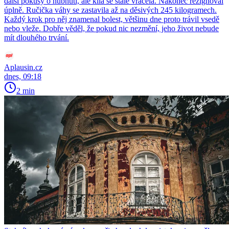
další pokusy o hubnutí, ale kila se stále vracela. Nakonec rezignoval
úplně. Ručička váhy se zastavila až na děsivých 245 kilogramech.
Každý krok pro něj znamenal bolest, většinu dne proto trávil vsedě
nebo vleže. Dobře věděl, že pokud nic nezmění, jeho život nebude
mít dlouhého trvání.
Aplausin.cz
dnes, 09:18
2 min