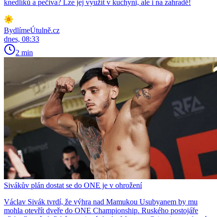
knedlíků a pečiva? Lze jej využít v kuchyni, ale i na zahradě!
BydlímeÚtulně.cz
dnes, 08:33
2 min
Sivákův plán dostat se do ONE je v ohrožení
Václav Sivák tvrdí, že výhra nad Mamukou Usubyanem by mu
mohla otevřít dveře do ONE Championship. Ruského postojáře