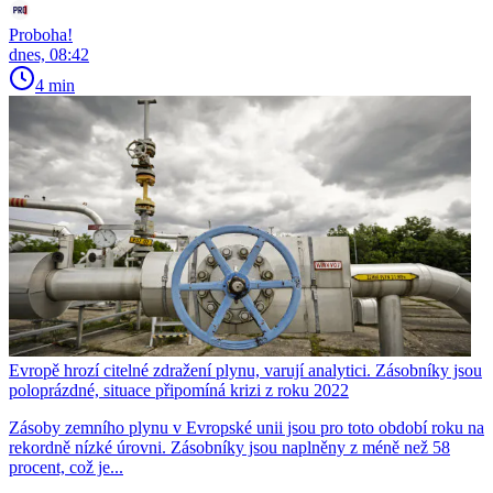
Proboha!
dnes, 08:42
4 min
Evropě hrozí citelné zdražení plynu, varují analytici. Zásobníky jsou
poloprázdné, situace připomíná krizi z roku 2022
Zásoby zemního plynu v Evropské unii jsou pro toto období roku na
rekordně nízké úrovni. Zásobníky jsou naplněny z méně než 58
procent, což je...