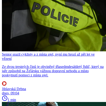
Senior srazil cyklisty a z místa ujel, nyní mu hrozí až pět let ve
vězení
Ze dvou trestných činů je obviněný třiasedmdesátiletý řidič, který na
jaře způsobil na Žďársku vážnou dopravní nehodu a místo
poskytnutí pomoci z místa ujel.
Jihlavská Drbna
dnes, 09:04
1 min