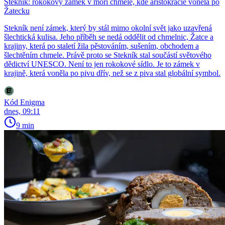
Stekník: rokokový zámek v moři chmele, kde aristokracie voněla po
Žatecku
Stekník není zámek, který by stál mimo okolní svět jako uzavřená
šlechtická kulisa. Jeho příběh se nedá oddělit od chmelnic, Žatce a
krajiny, která po staletí žila pěstováním, sušením, obchodem a
šlechtěním chmele. Právě proto se Stekník stal součástí světového
dědictví UNESCO. Není to jen rokokové sídlo. Je to zámek v
krajině, která voněla po pivu dřív, než se z piva stal globální symbol.
Kód Enigma
dnes, 09:11
9 min