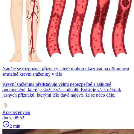
Naučte se rozpoznat příznaky, které mohou ukazovat na přítomnost
smrtelné krevní sraženiny v těle
Krevní sraženina představuje velmi nebezpečné a záludné
onemocnění, které je složité včas odhalit. Existuje však několik
jasných příznaků, kterými tělo dává najevo, že se něco děje.
Krasnezeny.eu
dnes, 08:52
2 min