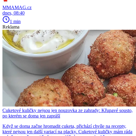
MMAMAG.cz
dnes, 08:40
1 min
Reklama
Cuketové kuličky nejsou jen nouzovka ze zahrady: Křupavé sousto,
po kterém se doma jen zapráší
Když se doma začne hromadit cuketa, přichází chvíle na recepty,
které nejsou jen další variací na placky. Cuketové kuličky mám ráda