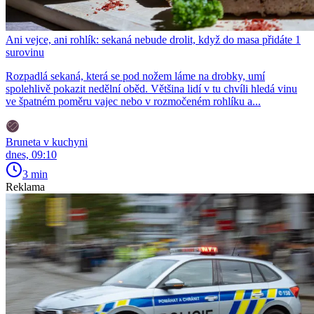
Ani vejce, ani rohlík: sekaná nebude drolit, když do masa přidáte 1
surovinu
Rozpadlá sekaná, která se pod nožem láme na drobky, umí
spolehlivě pokazit nedělní oběd. Většina lidí v tu chvíli hledá vinu
ve špatném poměru vajec nebo v rozmočeném rohlíku a...
Bruneta v kuchyni
dnes, 09:10
3 min
Reklama