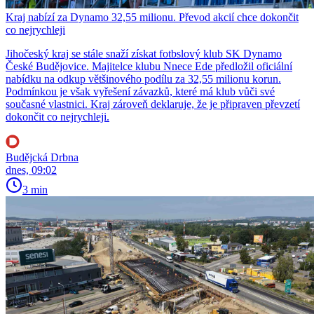
Kraj nabízí za Dynamo 32,55 milionu. Převod akcií chce dokončit
co nejrychleji
Jihočeský kraj se stále snaží získat fotbslový klub SK Dynamo
České Budějovice. Majitelce klubu Nnece Ede předložil oficiální
nabídku na odkup většinového podílu za 32,55 milionu korun.
Podmínkou je však vyřešení závazků, které má klub vůči své
současné vlastnici. Kraj zároveň deklaruje, že je připraven převzetí
dokončit co nejrychleji.
Budějcká Drbna
dnes, 09:02
3 min