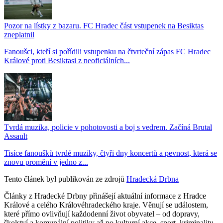
Pozor na lístky z bazaru. FC Hradec část vstupenek na Besiktas
zneplatnil
Fanoušci, kteří si pořídili vstupenku na čtvrteční zápas FC Hradec
Králové proti Besiktasi z neoficiálních...
Tvrdá muzika, policie v pohotovosti a boj s vedrem. Začíná Brutal
Assault
Tisíce fanoušků tvrdé muziky, čtyři dny koncertů a pevnost, která se
znovu promění v jedno z...
Tento článek byl publikován ze zdrojů
Hradecká Drbna
Články z Hradecké Drbny přinášejí aktuální informace z Hradce
Králové a celého Královéhradeckého kraje. Věnují se událostem,
které přímo ovlivňují každodenní život obyvatel – od dopravy,
školství a komunální politiky až po kulturní akce, sport, kriminalitu