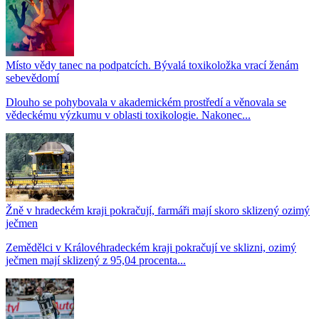
Místo vědy tanec na podpatcích. Bývalá toxikoložka vrací ženám
sebevědomí
Dlouho se pohybovala v akademickém prostředí a věnovala se
vědeckému výzkumu v oblasti toxikologie. Nakonec...
Žně v hradeckém kraji pokračují, farmáři mají skoro sklizený ozimý
ječmen
Zemědělci v Královéhradeckém kraji pokračují ve sklizni, ozimý
ječmen mají sklizený z 95,04 procenta...