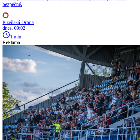
bezpečné.
Plzeňská Drbna
dnes, 09:02
1 min
Reklama