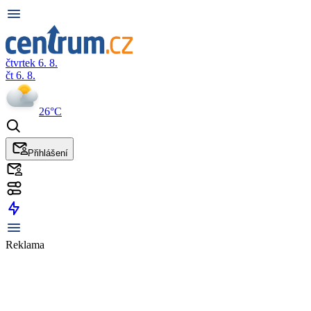
čtvrtek 6. 8.
čt 6. 8.
26°C
Přihlášení
Reklama