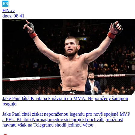
HN.cz
dnes, 08:41
Jake Paul láká Khabiba k návratu do MMA. Neporažený šampion
reaguje
Jake Paul chtěl získat neporaženou legendu pro nově spojené MVP
a PFL. Khabib Nurmagomedov sice projekt pochválil, možnost
návratu však na Telegramu shodil jedinou větou.