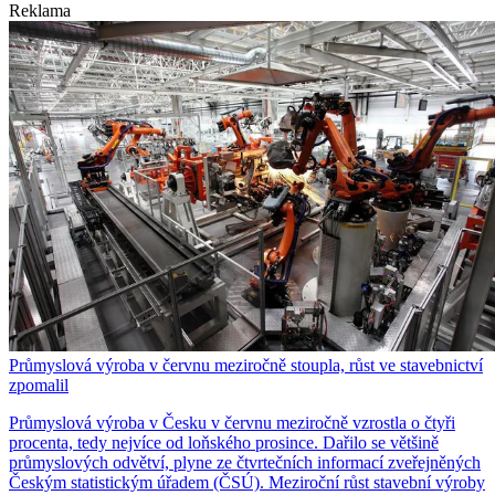
Reklama
Průmyslová výroba v červnu meziročně stoupla, růst ve stavebnictví
zpomalil
Průmyslová výroba v Česku v červnu meziročně vzrostla o čtyři
procenta, tedy nejvíce od loňského prosince. Dařilo se většině
průmyslových odvětví, plyne ze čtvrtečních informací zveřejněných
Českým statistickým úřadem (ČSÚ). Meziroční růst stavební výroby