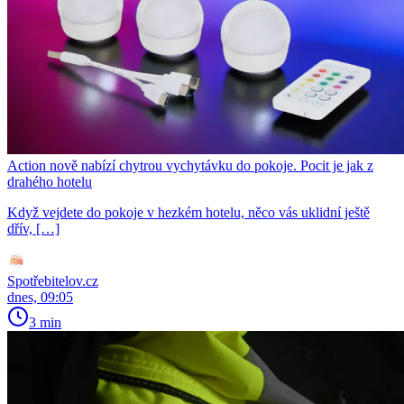
Action nově nabízí chytrou vychytávku do pokoje. Pocit je jak z
drahého hotelu
Když vejdete do pokoje v hezkém hotelu, něco vás uklidní ještě
dřív, […]
Spotřebitelov.cz
dnes, 09:05
3 min