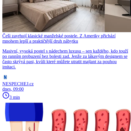
Češi zavrhují klasické manželské postele. Z Ameriky přichází
mnohem lepší a praktičtější druh nábytku
Masivní, vysoká postel s nádechem luxusu – sen každého, kdo touží
po ranním probuzení bez bolesti zad. Jenže za lákavým designem se
často skrývá past, kvůli které můžete utratit majlant za pouhou
imitaci.
NESPECHEJ.cz
dnes, 09:00
3 min