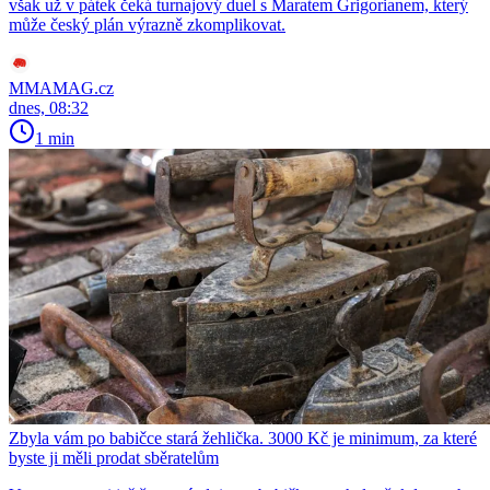
však už v pátek čeká turnajový duel s Maratem Grigorianem, který
může český plán výrazně zkomplikovat.
MMAMAG.cz
dnes, 08:32
1 min
Zbyla vám po babičce stará žehlička. 3000 Kč je minimum, za které
byste ji měli prodat sběratelům