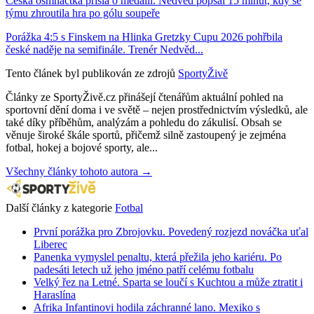
Česká osmnáctka přišla o medaili. Nedvěd popsal 15 minut, kdy se
týmu zhroutila hra po gólu soupeře
Porážka 4:5 s Finskem na Hlinka Gretzky Cupu 2026 pohřbila
české naděje na semifinále. Trenér Nedvěd...
Tento článek byl publikován ze zdrojů
SportyŽivě
Články ze SportyŽivě.cz přinášejí čtenářům aktuální pohled na
sportovní dění doma i ve světě – nejen prostřednictvím výsledků, ale
také díky příběhům, analýzám a pohledu do zákulisí. Obsah se
věnuje široké škále sportů, přičemž silně zastoupený je zejména
fotbal, hokej a bojové sporty, ale...
Všechny články tohoto autora →
Další články z kategorie
Fotbal
První porážka pro Zbrojovku. Povedený rozjezd nováčka uťal
Liberec
Panenka vymyslel penaltu, která přežila jeho kariéru. Po
padesáti letech už jeho jméno patří celému fotbalu
Velký řez na Letné. Sparta se loučí s Kuchtou a může ztratit i
Haraslína
Afrika Infantinovi hodila záchranné lano. Mexiko s