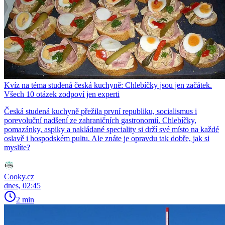
Kvíz na téma studená česká kuchyně: Chlebíčky jsou jen začátek.
Všech 10 otázek zodpoví jen experti
Česká studená kuchyně přežila první republiku, socialismus i
porevoluční nadšení ze zahraničních gastronomií. Chlebíčky,
pomazánky, aspiky a nakládané speciality si drží své místo na každé
oslavě i hospodském pultu. Ale znáte je opravdu tak dobře, jak si
myslíte?
Cooky.cz
dnes, 02:45
2 min