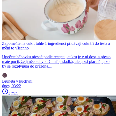
Zapomeňte na cukr: tuhle 1 ingredienci přidávají cukráři do těsta a
mění to všechno
Upečete bábovku přesně podle receptu, cukru je v ní dost, a přesto
máte pocit, že jí něco chybí. Chuť je sladká, ale jaksi placatá, jako
by se rozplynula do prázdna....
Bruneta v kuchyni
dnes, 03:22
3 min