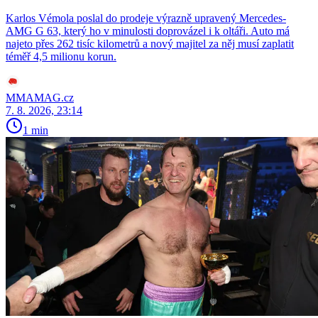
Karlos Vémola poslal do prodeje výrazně upravený Mercedes-
AMG G 63, který ho v minulosti doprovázel i k oltáři. Auto má
najeto přes 262 tisíc kilometrů a nový majitel za něj musí zaplatit
téměř 4,5 milionu korun.
MMAMAG.cz
7. 8. 2026, 23:14
1 min