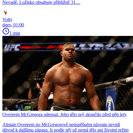
Nevadě. Ložisko obsahuje přibližně 31…
Volty
dnes, 01:00
1 min
Overeem McGregora odepsal. Jeho tělo prý skončilo před pěti lety
Alistair Overeem po McGregorově neúspěšném návratu nevidí
důvod k dalšímu zápasu. Ir podle něj už nemá tělo ani životní režim