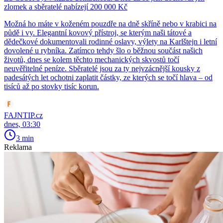
zlomek a sběratelé nabízejí 200 000 Kč
Možná ho máte v koženém pouzdře na dně skříně nebo v krabici na
půdě i vy. Elegantní kovový přístroj, se kterým naši tátové a
dědečkové dokumentovali rodinné oslavy, výlety na Karlštejn i letní
dovolené u rybníka. Zatímco tehdy šlo o běžnou součást našich
životů, dnes se kolem těchto mechanických skvostů točí
neuvěřitelné peníze. Sběratelé jsou za ty nejvzácnější kousky z
padesátých let ochotni zaplatit částky, ze kterých se točí hlava – od
tisíců až po stovky tisíc korun.
FAJNTIP.cz
dnes, 03:30
3 min
Reklama