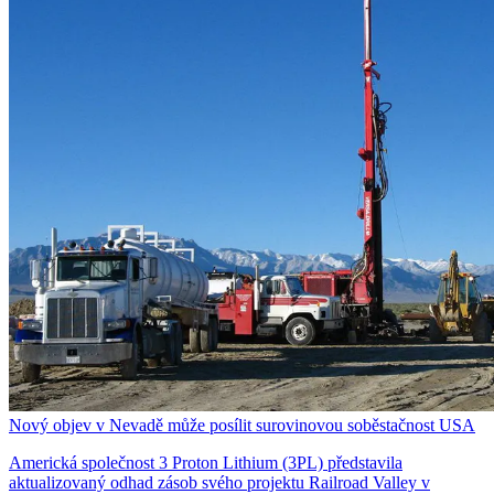
Nový objev v Nevadě může posílit surovinovou soběstačnost USA
Americká společnost 3 Proton Lithium (3PL) představila
aktualizovaný odhad zásob svého projektu Railroad Valley v