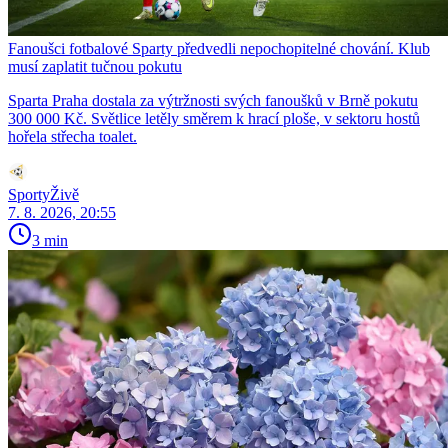
Fanoušci fotbalové Sparty předvedli nepochopitelné chování. Klub
musí zaplatit tučnou pokutu
Sparta Praha dostala za výtržnosti svých fanoušků v Brně pokutu
300 000 Kč. Světlice letěly směrem k hrací ploše, v sektoru hostů
hořela střecha toalet.
SportyŽivě
7. 8. 2026, 20:55
3 min