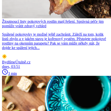
Žloutnoucí listy pokojových rostlin mají řešení. Správná péče jim
pomůže vrátit zdravý vzhled
Spálené pokojovky je možné ještě zachránit. Záleží na tom, kolik
listů zbylo a v jakém stavu je kořenový systém. Pěstujete pokojové
rostliny na okenním parapetu? Pak se vám může někdy stát, že
dojde ke spálení jejich...
BydlímeÚtulně.cz
dnes, 03:51
3 min