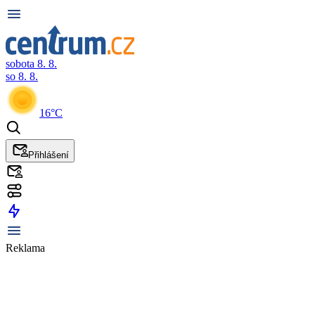
sobota 8. 8.
so 8. 8.
16°C
Přihlášení
Reklama