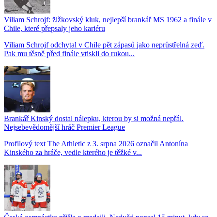
Viliam Schrojf: žižkovský kluk, nejlepší brankář MS 1962 a finále v
Chile, které přepsaly jeho kariéru
Viliam Schrojf odchytal v Chile pět zápasů jako neprůstřelná zeď.
Pak mu těsně před finále vtiskli do rukou...
Brankář Kinský dostal nálepku, kterou by si možná nepřál.
Nejsebevědomější hráč Premier League
Profilový text The Athletic z 3. srpna 2026 označil Antonína
Kinského za hráče, vedle kterého je těžké v...