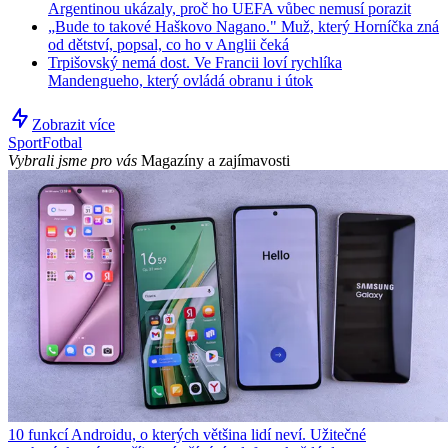
Argentinou ukázaly, proč ho UEFA vůbec nemusí porazit
„Bude to takové Haškovo Nagano." Muž, který Horníčka zná
od dětství, popsal, co ho v Anglii čeká
Trpišovský nemá dost. Ve Francii loví rychlíka
Mandengueho, který ovládá obranu i útok
Zobrazit více
Sport
Fotbal
Vybrali jsme pro vás
Magazíny a zajímavosti
10 funkcí Androidu, o kterých většina lidí neví. Užitečné