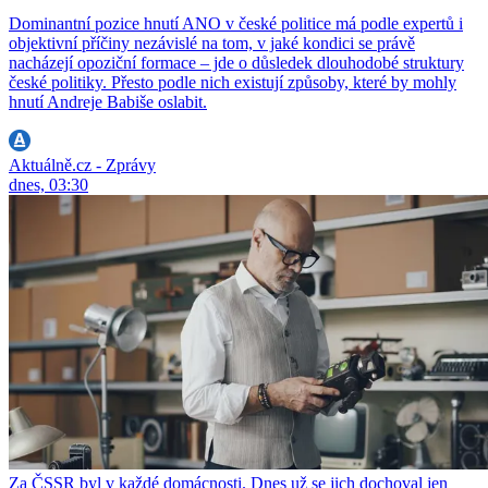
Dominantní pozice hnutí ANO v české politice má podle expertů i
objektivní příčiny nezávislé na tom, v jaké kondici se právě
nacházejí opoziční formace – jde o důsledek dlouhodobé struktury
české politiky. Přesto podle nich existují způsoby, které by mohly
hnutí Andreje Babiše oslabit.
Aktuálně.cz - Zprávy
dnes, 03:30
Za ČSSR byl v každé domácnosti. Dnes už se jich dochoval jen