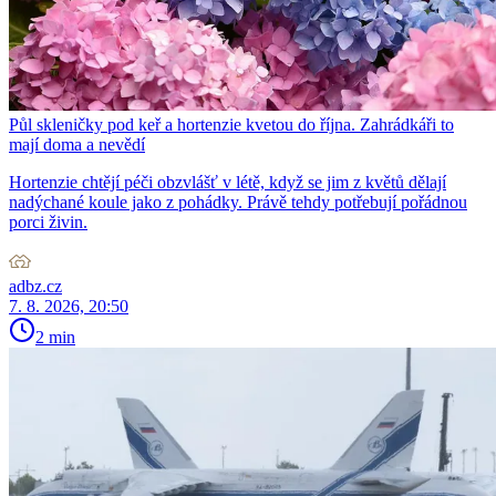
Půl skleničky pod keř a hortenzie kvetou do října. Zahrádkáři to
mají doma a nevědí
Hortenzie chtějí péči obzvlášť v létě, když se jim z květů dělají
nadýchané koule jako z pohádky. Právě tehdy potřebují pořádnou
porci živin.
adbz.cz
7. 8. 2026, 20:50
2 min