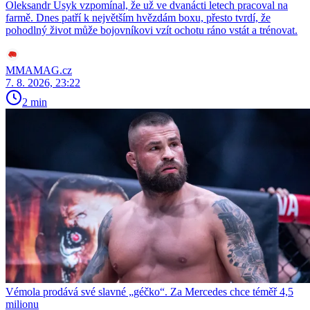
Oleksandr Usyk vzpomínal, že už ve dvanácti letech pracoval na
farmě. Dnes patří k největším hvězdám boxu, přesto tvrdí, že
pohodlný život může bojovníkovi vzít ochotu ráno vstát a trénovat.
MMAMAG.cz
7. 8. 2026, 23:22
2 min
Vémola prodává své slavné „géčko“. Za Mercedes chce téměř 4,5
milionu