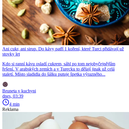
Ani cukr, ani sirup. Do kávy patří 1 koření, které Turci přidávají už
stovky let
Kdo si ranní kávu osladí cukrem, sáhl po tom nejobyčejnějším
řešení. V arabských zemích a v Turecku to dělají jinak už celá
staletí. Místo sladidla do šálku putuje špetka výrazného...
Bruneta v kuchyni
dnes, 03:39
4 min
Reklama