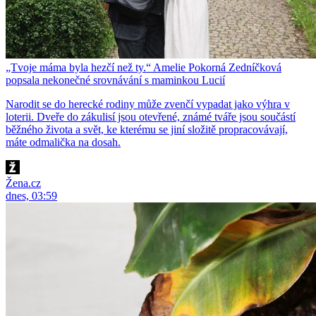
„Tvoje máma byla hezčí než ty.“ Amelie Pokorná Zedníčková
popsala nekonečné srovnávání s maminkou Lucií
Narodit se do herecké rodiny může zvenčí vypadat jako výhra v
loterii. Dveře do zákulisí jsou otevřené, známé tváře jsou součástí
běžného života a svět, ke kterému se jiní složitě propracovávají,
máte odmalička na dosah.
Žena.cz
dnes, 03:59