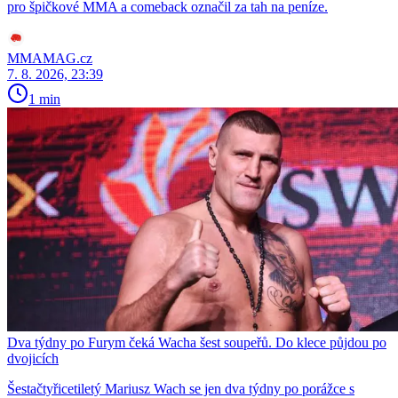
pro špičkové MMA a comeback označil za tah na peníze.
MMAMAG.cz
7. 8. 2026, 23:39
1 min
Dva týdny po Furym čeká Wacha šest soupeřů. Do klece půjdou po
dvojicích
Šestačtyřicetiletý Mariusz Wach se jen dva týdny po porážce s