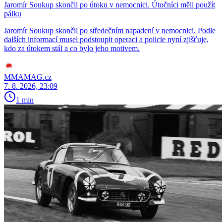
Jaromír Soukup skončil po útoku v nemocnici. Útočníci měli použít
pálku
Jaromír Soukup skončil po středečním napadení v nemocnici. Podle
dalších informací musel podstoupit operaci a policie nyní zjišťuje,
kdo za útokem stál a co bylo jeho motivem.
MMAMAG.cz
7. 8. 2026, 23:09
1 min