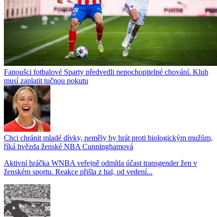
Fanoušci fotbalové Sparty předvedli nepochopitelné chování. Klub
musí zaplatit tučnou pokutu
Chci chránit mladé dívky, neměly by hrát proti biologickým mužům,
říká hvězda ženské NBA Cunninghamová
Aktivní hráčka WNBA veřejně odmítla účast transgender žen v
ženském sportu. Reakce přišla z hal, od vedení...