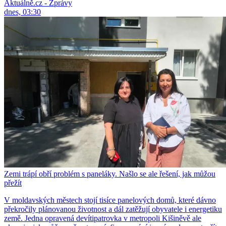
Aktuálně.cz - Zprávy
dnes, 03:30
Zemi trápí obří problém s paneláky. Našlo se ale řešení, jak můžou
přežít
V moldavských městech stojí tisíce panelových domů, které dávno
překročily plánovanou životnost a dál zatěžují obyvatele i energetiku
země. Jedna opravená devítipatrovka v metropoli Kišiněvě ale