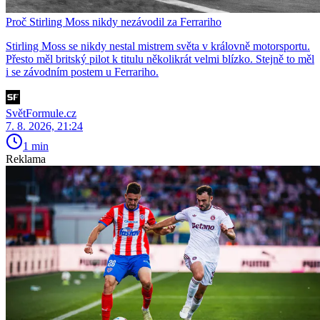
Proč Stirling Moss nikdy nezávodil za Ferrariho
Stirling Moss se nikdy nestal mistrem světa v královně motorsportu.
Přesto měl britský pilot k titulu několikrát velmi blízko. Stejně to měl
i se závodním postem u Ferrariho.
SvětFormule.cz
7. 8. 2026, 21:24
1 min
Reklama