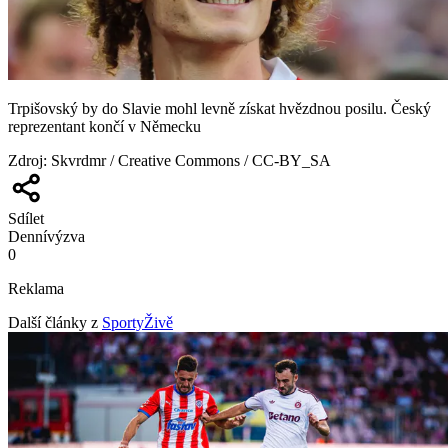
Trpišovský by do Slavie mohl levně získat hvězdnou posilu. Český
reprezentant končí v Německu
Zdroj
:
Skvrdmr / Creative Commons / CC-BY_SA
Sdílet
Denní
výzva
0
Reklama
Další články z
SportyŽivě