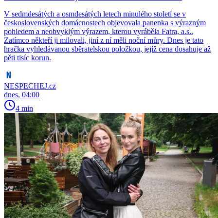
V sedmdesátých a osmdesátých letech minulého století se v
československých domácnostech objevovala panenka s výrazným
pohledem a neobvyklým výrazem, kterou vyráběla Fatra, a.s..
Zatímco někteří ji milovali, jiní z ní měli noční můry. Dnes je tato
hračka vyhledávanou sběratelskou položkou, jejíž cena dosahuje až
pěti tisíc korun.
NESPECHEJ.cz
dnes, 04:00
4 min