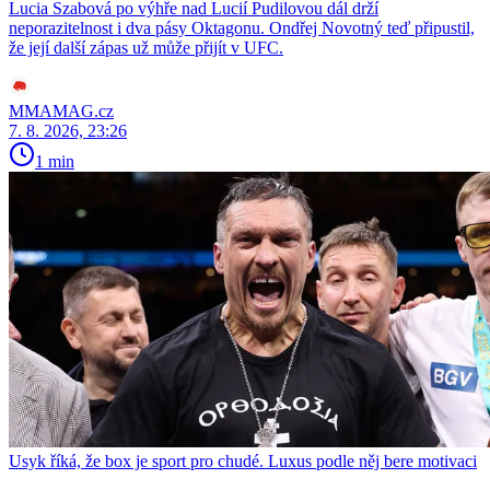
Lucia Szabová po výhře nad Lucií Pudilovou dál drží
neporazitelnost i dva pásy Oktagonu. Ondřej Novotný teď připustil,
že její další zápas už může přijít v UFC.
MMAMAG.cz
7. 8. 2026, 23:26
1 min
Usyk říká, že box je sport pro chudé. Luxus podle něj bere motivaci