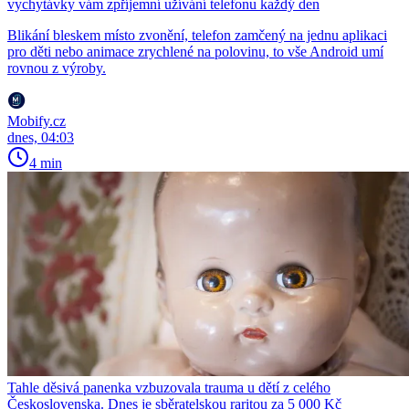
vychytávky vám zpříjemní užívání telefonu každý den
Blikání bleskem místo zvonění, telefon zamčený na jednu aplikaci
pro děti nebo animace zrychlené na polovinu, to vše Android umí
rovnou z výroby.
Mobify.cz
dnes, 04:03
4 min
Tahle děsivá panenka vzbuzovala trauma u dětí z celého
Československa. Dnes je sběratelskou raritou za 5 000 Kč