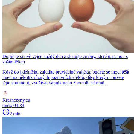
Dopřejte si dvě vejce každý den a sledujte změny, které nastanou s
vaším tělem
Když do jídelníčku zařadíte pravidelně vajíčka, budete se moci těšit
hned na několik různých pozitivních efektů, díky kterým můžete
lépe zhubnout, využívat vápník nebo zpomalit stárnutí.
Krasnezeny.eu
dnes, 03:33
2 min