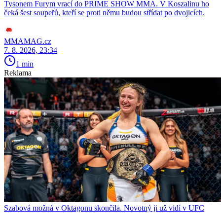
Tysonem Furym vrací do PRIME SHOW MMA. V Koszalinu ho
čeká šest soupeřů, kteří se proti němu budou střídat po dvojicích.
MMAMAG.cz
7. 8. 2026, 23:34
1 min
Reklama
Szabová možná v Oktagonu skončila. Novotný ji už vidí v UFC