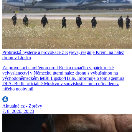
Protiruská hysterie a provokace z Kyjeva, reaguje Kreml na nález
dronu v Lipsku
Za provokaci namířenou proti Rusku označilo v pátek ruské
velvyslanectví v Německu úterní nález dronu s výbušninou na
východoněmeckém letišti Lipsko/Halle. Informuje o tom agentura
DPA. Berlín oficiálně Moskvu v souvislosti s tímto případem z
ničeho neobvinil.
Aktuálně.cz - Zprávy
7. 8. 2026, 20:23