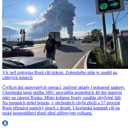
Víc než polovina Rusů cítí úzkost. Zelenského plán je zasáhl na
citlivých místech
Čtyřicet dní utajovaných operací, zničené sklady i potopené tankery.
Ukrajinská tajná služba SBU prováděla posledních 40 dní masivní
úder na zázemí Ruska. Místo kolapsu fronty zasáhla obyčejné lidi:
Na pumpách došel benzin, v obchodech chybí zboží a 57 procent
Rusů přiznává panický strach z dronů. Ukrajinská kampaň cílí na
ruské hospodářství těsně před zářijovými volbami.