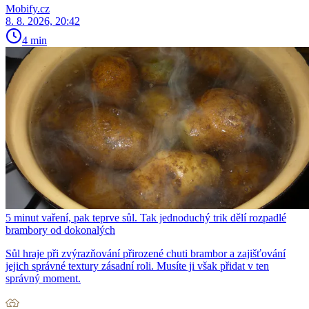
Mobify.cz
8. 8. 2026, 20:42
4 min
5 minut vaření, pak teprve sůl. Tak jednoduchý trik dělí rozpadlé
brambory od dokonalých
Sůl hraje při zvýrazňování přirozené chuti brambor a zajišťování
jejich správné textury zásadní roli. Musíte ji však přidat v ten
správný moment.