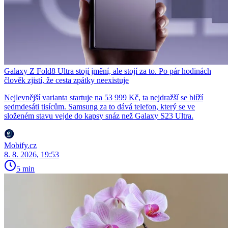
Galaxy Z Fold8 Ultra stojí jmění, ale stojí za to. Po pár hodinách
člověk zjistí, že cesta zpátky neexistuje
Nejlevnější varianta startuje na 53 999 Kč, ta nejdražší se blíží
sedmdesáti tisícům. Samsung za to dává telefon, který se ve
složeném stavu vejde do kapsy snáz než Galaxy S23 Ultra.
Mobify.cz
8. 8. 2026, 19:53
5 min