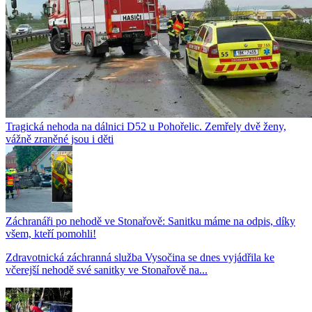
Tragická nehoda na dálnici D52 u Pohořelic. Zemřely dvě ženy,
vážně zraněné jsou i děti
Záchranáři po nehodě ve Stonařově: Sanitku máme na odpis, díky
všem, kteří pomohli!
Zdravotnická záchranná služba Vysočina se dnes vyjádřila ke
včerejší nehodě své sanitky ve Stonařově na...