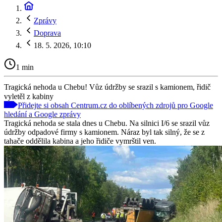
Zprávy
Doprava
18. 5. 2026, 10:10
1 min
Tragická nehoda u Chebu! Vůz údržby se srazil s kamionem, řidič
vyletěl z kabiny
Přidejte si obsah Centrum.cz do oblíbených zdrojů pro Google
hledání a Google zprávy
Tragická nehoda se stala dnes u Chebu. Na silnici I/6 se srazil vůz
údržby odpadové firmy s kamionem. Náraz byl tak silný, že se z
tahače oddělila kabina a jeho řidiče vymrštil ven.