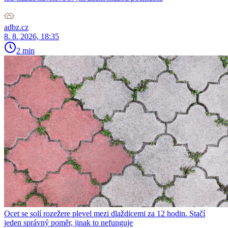
adbz.cz
8. 8. 2026, 18:35
2 min
Ocet se solí rozežere plevel mezi dlaždicemi za 12 hodin. Stačí
jeden správný poměr, jinak to nefunguje