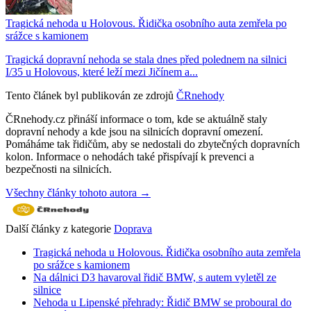
Tragická nehoda u Holovous. Řidička osobního auta zemřela po
srážce s kamionem
Tragická dopravní nehoda se stala dnes před polednem na silnici
I/35 u Holovous, které leží mezi Jičínem a...
Tento článek byl publikován ze zdrojů
ČRnehody
ČRnehody.cz přináší informace o tom, kde se aktuálně staly
dopravní nehody a kde jsou na silnicích dopravní omezení.
Pomáháme tak řidičům, aby se nedostali do zbytečných dopravních
kolon. Informace o nehodách také přispívají k prevenci a
bezpečnosti na silnicích.
Všechny články tohoto autora →
Další články z kategorie
Doprava
Tragická nehoda u Holovous. Řidička osobního auta zemřela
po srážce s kamionem
Na dálnici D3 havaroval řidič BMW, s autem vyletěl ze
silnice
Nehoda u Lipenské přehrady: Řidič BMW se proboural do