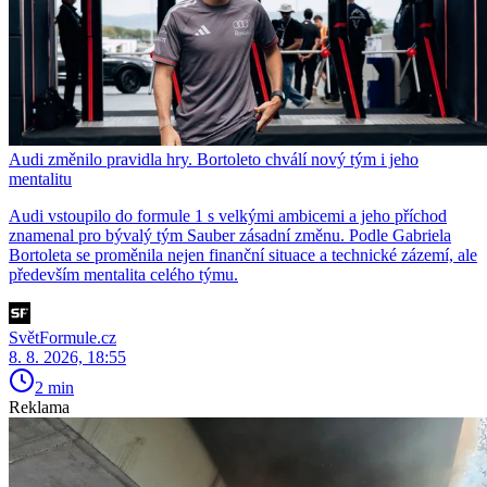
Audi změnilo pravidla hry. Bortoleto chválí nový tým i jeho
mentalitu
Audi vstoupilo do formule 1 s velkými ambicemi a jeho příchod
znamenal pro bývalý tým Sauber zásadní změnu. Podle Gabriela
Bortoleta se proměnila nejen finanční situace a technické zázemí, ale
především mentalita celého týmu.
SvětFormule.cz
8. 8. 2026, 18:55
2 min
Reklama