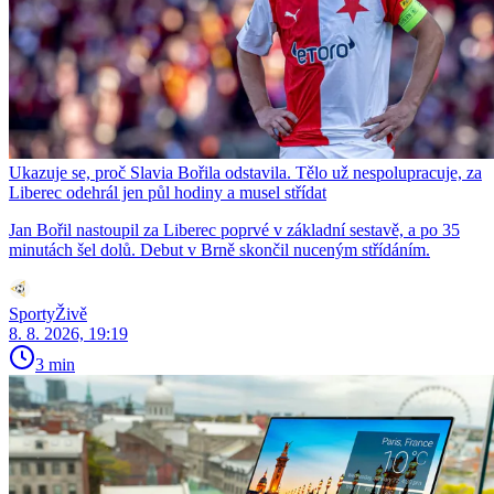
Ukazuje se, proč Slavia Bořila odstavila. Tělo už nespolupracuje, za
Liberec odehrál jen půl hodiny a musel střídat
Jan Bořil nastoupil za Liberec poprvé v základní sestavě, a po 35
minutách šel dolů. Debut v Brně skončil nuceným střídáním.
SportyŽivě
8. 8. 2026, 19:19
3 min