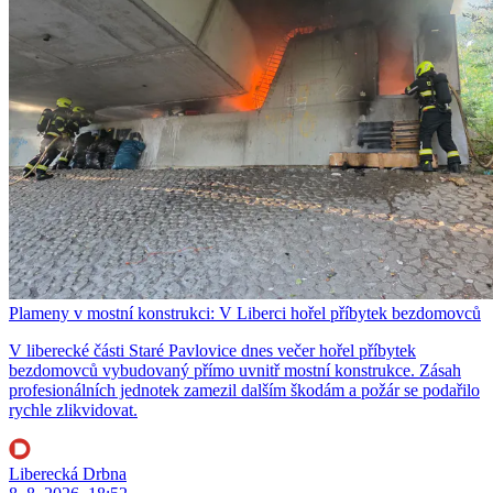
Plameny v mostní konstrukci: V Liberci hořel příbytek bezdomovců
V liberecké části Staré Pavlovice dnes večer hořel příbytek
bezdomovců vybudovaný přímo uvnitř mostní konstrukce. Zásah
profesionálních jednotek zamezil dalším škodám a požár se podařilo
rychle zlikvidovat.
Liberecká Drbna