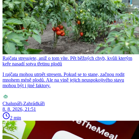
Rajčata stresujete, aniž o tom víte. Pět běžných chyb, kvůli kterým
keře nasadí sotva třetinu plodů
I rajčata mohou utrpět stresem. Pokud se to stane, začnou rodit
mnohem méně plodů. Ale na vině jejich neuspokojivého stavu
mohou být i jiné faktory.
Chalupáři-Zahrádkáři
8. 8. 2026, 21:51
2 min