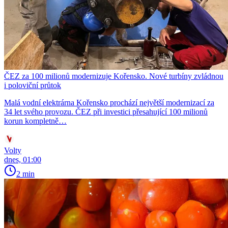
ČEZ za 100 milionů modernizuje Kořensko. Nové turbíny zvládnou
i poloviční průtok
Malá vodní elektrárna Kořensko prochází největší modernizací za
34 let svého provozu. ČEZ při investici přesahující 100 milionů
korun kompletně…
Volty
dnes, 01:00
2 min