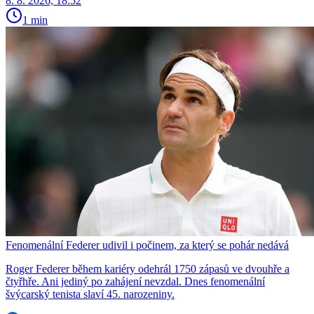
8. 8. 2026, 18:52
1 min
Fenomenální Federer udivil i počinem, za který se pohár nedává
Roger Federer během kariéry odehrál 1750 zápasů ve dvouhře a
čtyřhře. Ani jediný po zahájení nevzdal. Dnes fenomenální
švýcarský tenista slaví 45. narozeniny.