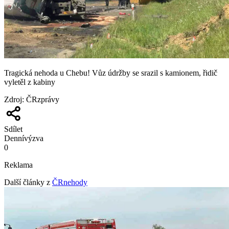
Tragická nehoda u Chebu! Vůz údržby se srazil s kamionem, řidič
vyletěl z kabiny
Zdroj
:
ČRzprávy
Sdílet
Denní
výzva
0
Reklama
Další články z
ČRnehody