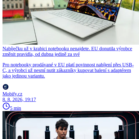
Nabíječku už v krabici notebooku nenajdete. EU donutila výrobce
změnit pravidla, od dubna jedině za své
Pro notebooky prodávané v EU platí povinnost nabíjení přes USB-
C, a výrobci už nesmí nutit zákazníky kupovat balení s adaptérem
jako jedinou variantu.
Mobify.cz
8. 8. 2026, 19:17
5 min