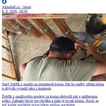
Aktuálně.cz - Sport
8. 8. 2026, 18:50
Starý žebřík z garáže za stopadesát korun. Pár ho natřel, přidal prkna
a obývák vypadá jako z katalogu
Žebřík z garážového prodeje za korun přetvořil pár v nádhernou
polici. Zabralo jim to jen chvilku a stálo je to pár korun. Navíc se
teď každé návštěvě svým dílem můžou pochlubit.