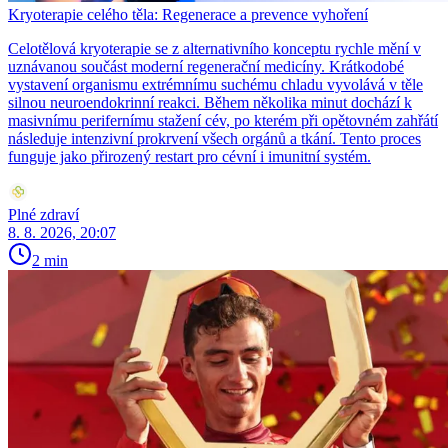
Kryoterapie celého těla: Regenerace a prevence vyhoření
Celotělová kryoterapie se z alternativního konceptu rychle mění v
uznávanou součást moderní regenerační medicíny. Krátkodobé
vystavení organismu extrémnímu suchému chladu vyvolává v těle
silnou neuroendokrinní reakci. Během několika minut dochází k
masivnímu perifernímu stažení cév, po kterém při opětovném zahřátí
následuje intenzivní prokrvení všech orgánů a tkání. Tento proces
funguje jako přirozený restart pro cévní i imunitní systém.
Plné zdraví
8. 8. 2026, 20:07
2 min