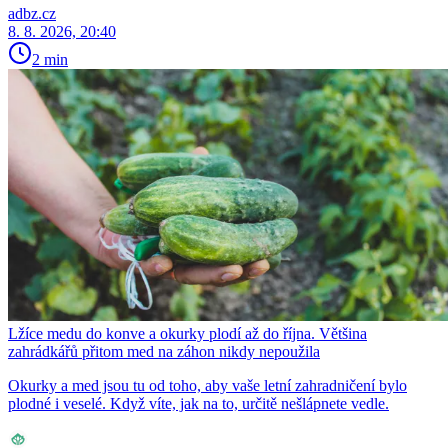
adbz.cz
8. 8. 2026, 20:40
2 min
Lžíce medu do konve a okurky plodí až do října. Většina
zahrádkářů přitom med na záhon nikdy nepoužila
Okurky a med jsou tu od toho, aby vaše letní zahradničení bylo
plodné i veselé. Když víte, jak na to, určitě nešlápnete vedle.