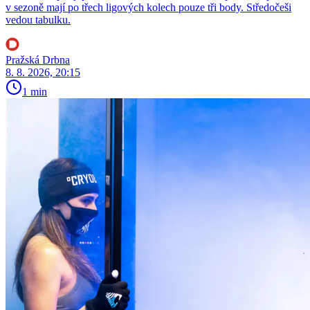
v sezoně mají po třech ligových kolech pouze tři body. Středočeši
vedou tabulku.
Pražská Drbna
8. 8. 2026, 20:15
1 min