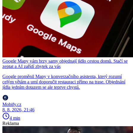
Google Mapy vám brzy samy objednají jídlo cestou domů. Stačí se
zeptat a AI zařídí zbytek za vás
Google proměnil Mapy v konverzačního asistenta, který rozumí
celým větám a umí doporučit restauraci přímo na trase. Objednání
jídla jedním dotazem se ale teprve chystá.
Mobify.cz
8. 8. 2026, 21:46
4 min
Reklama