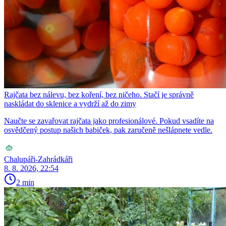
Rajčata bez nálevu, bez koření, bez ničeho. Stačí je správně
naskládat do sklenice a vydrží až do zimy
Naučte se zavařovat rajčata jako profesionálové. Pokud vsadíte na
osvědčený postup našich babiček, pak zaručeně nešlápnete vedle.
Chalupáři-Zahrádkáři
8. 8. 2026, 22:54
2 min