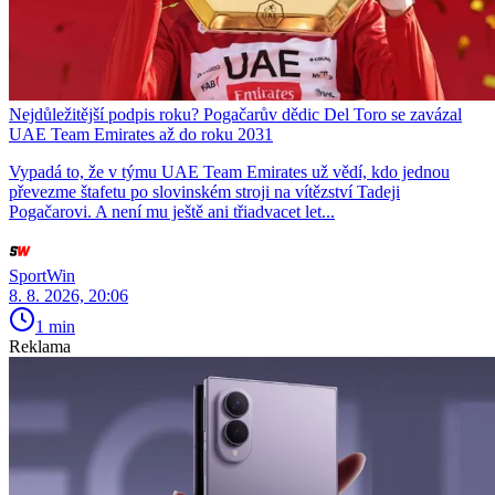
Nejdůležitější podpis roku? Pogačarův dědic Del Toro se zavázal
UAE Team Emirates až do roku 2031
Vypadá to, že v týmu UAE Team Emirates už vědí, kdo jednou
převezme štafetu po slovinském stroji na vítězství Tadeji
Pogačarovi. A není mu ještě ani třiadvacet let...
SportWin
8. 8. 2026, 20:06
1 min
Reklama