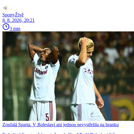
SportyŽivě
8. 8. 2026, 20:21
3 min
Zoufalá Sparta. V Boleslavi ani jednou nevystřelila na branku