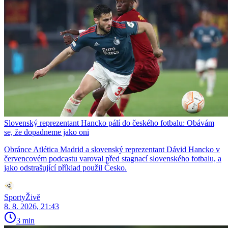
Slovenský reprezentant Hancko pálí do českého fotbalu: Obávám
se, že dopadneme jako oni
Obránce Atlética Madrid a slovenský reprezentant Dávid Hancko v
červencovém podcastu varoval před stagnací slovenského fotbalu, a
jako odstrašující příklad použil Česko.
SportyŽivě
8. 8. 2026, 21:43
3 min