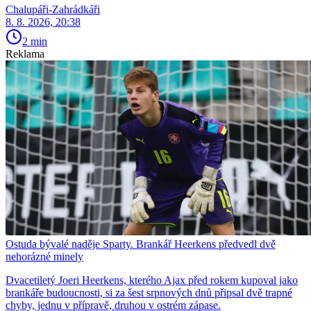
Chalupáři-Zahrádkáři
8. 8. 2026, 20:38
2 min
Reklama
Ostuda bývalé naděje Sparty. Brankář Heerkens předvedl dvě
nehorázné minely
Dvacetiletý Joeri Heerkens, kterého Ajax před rokem kupoval jako
brankáře budoucnosti, si za šest srpnových dnů připsal dvě trapné
chyby, jednu v přípravě, druhou v ostrém zápase.