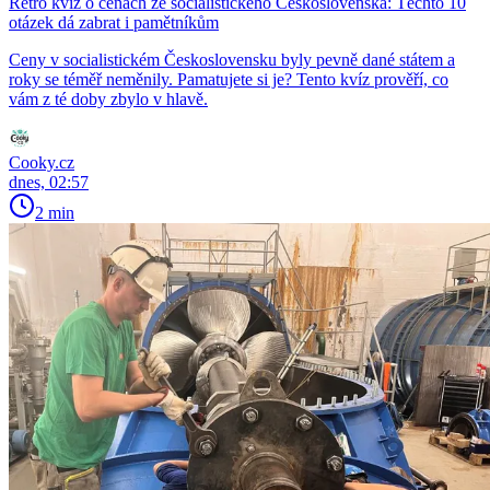
Retro kvíz o cenách ze socialistického Československa: Těchto 10
otázek dá zabrat i pamětníkům
Ceny v socialistickém Československu byly pevně dané státem a
roky se téměř neměnily. Pamatujete si je? Tento kvíz prověří, co
vám z té doby zbylo v hlavě.
Cooky.cz
dnes, 02:57
2 min