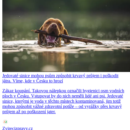
Jedovaté sinice mohou psům způsobit krvavý průjem i poškodit
játra. Víme, kde v Česku to hrozí
Zákaz koupání. Takovou nálepkou označili hygienici osm vodních
ploch v Česku. Vstupovat by do nich neměli lidé ani psi. Jedovaté
sinice, kterými je voda v těchto místech kontaminovaná, jim totiž
mohou způsobit vážné zdravotní potíže – od vyrážky přes krvavý
průjem až po poškození jater.
Zvirecizpravy.cz