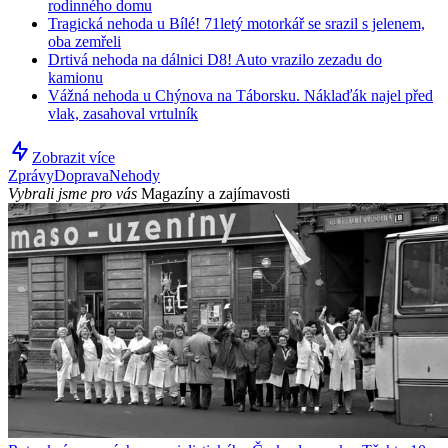
rodinného domu
Tragická nehoda u Bílé! 71letý motorkář se srazil s jelenem,
oba zemřeli
Drtivá nehoda na dálnici D8! Auto vrazilo zezadu do
kamionu
Vážná nehoda u Chýnova na Táborsku. Náklaďák najel před
vlak, zasahoval vrtulník
Zobrazit více
Zprávy
Doprava
Nehody
Vybrali jsme pro vás
Magazíny a zajímavosti