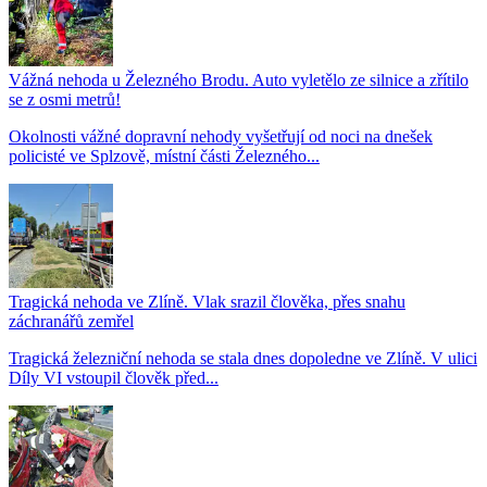
Vážná nehoda u Železného Brodu. Auto vyletělo ze silnice a zřítilo
se z osmi metrů!
Okolnosti vážné dopravní nehody vyšetřují od noci na dnešek
policisté ve Splzově, místní části Železného...
Tragická nehoda ve Zlíně. Vlak srazil člověka, přes snahu
záchranářů zemřel
Tragická železniční nehoda se stala dnes dopoledne ve Zlíně. V ulici
Díly VI vstoupil člověk před...