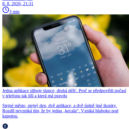
8. 8. 2026, 21:31
3 min
Jedna aplikace slibuje slunce, druhá déšť. Proč se předpovědi počasí
v telefonu tak liší a která má pravdu
Stejné město, stejný den, dvě aplikace, a dvě úplně jiné ikonky.
Rozdíl nevzniká tím, že by jedna „kecala“. Vzniká hluboko pod
kapotou.