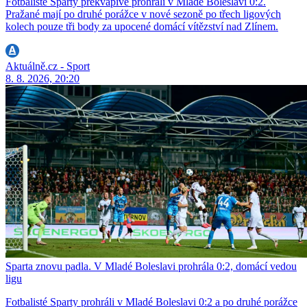
Fotbalisté Sparty překvapivě prohráli v Mladé Boleslavi 0:2.
Pražané mají po druhé porážce v nové sezoně po třech ligových
kolech pouze tři body za upocené domácí vítězství nad Zlínem.
Aktuálně.cz - Sport
8. 8. 2026, 20:20
Sparta znovu padla. V Mladé Boleslavi prohrála 0:2, domácí vedou
ligu
Fotbalisté Sparty prohráli v Mladé Boleslavi 0:2 a po druhé porážce