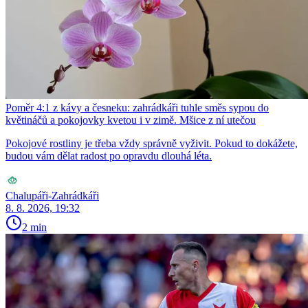
Poměr 4:1 z kávy a česneku: zahrádkáři tuhle směs sypou do
květináčů a pokojovky kvetou i v zimě. Mšice z ní utečou
Pokojové rostliny je třeba vždy správně vyživit. Pokud to dokážete,
budou vám dělat radost po opravdu dlouhá léta.
Chalupáři-Zahrádkáři
8. 8. 2026, 19:32
2 min