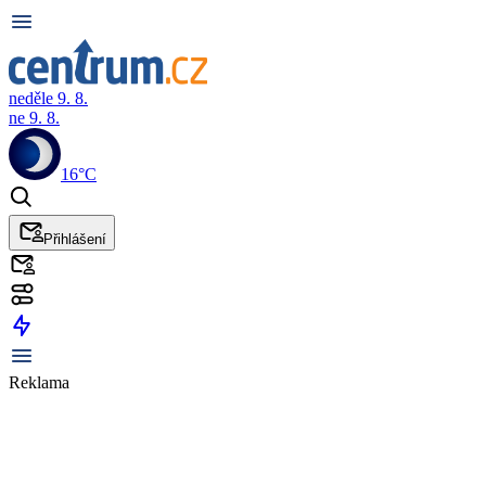
neděle 9. 8.
ne 9. 8.
16°C
Přihlášení
Reklama