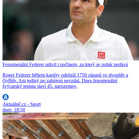
Fenomenální Federer udivil i počinem, za který se pohár nedává
Roger Federer během kariéry odehrál 1750 zápasů ve dvouhře a
čtyřhře. Ani jediný po zahájení nevzdal. Dnes fenomenální
švýcarský tenista slaví 45. narozeniny.
Aktuálně.cz - Sport
dnes, 18:50