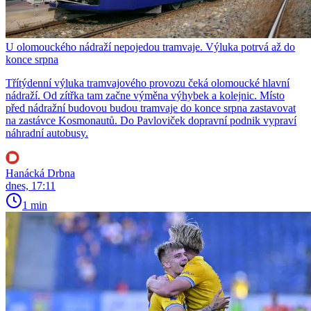
U olomouckého nádraží nepojedou tramvaje. Výluka potrvá až do
konce srpna
Třítýdenní výluka tramvajového provozu čeká olomoucké hlavní
nádraží. Od zítřka tam začne výměna výhybek a kolejnic. Místo
před nádražní budovou budou tramvaje do konce srpna zastavovat
na zastávce Kosmonautů. Do Pavloviček dopravní podnik vypraví
náhradní autobusy.
Hanácká Drbna
dnes, 17:11
1 min