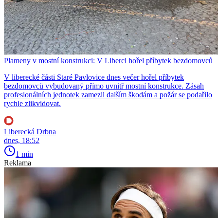
Plameny v mostní konstrukci: V Liberci hořel příbytek bezdomovců
V liberecké části Staré Pavlovice dnes večer hořel příbytek
bezdomovců vybudovaný přímo uvnitř mostní konstrukce. Zásah
profesionálních jednotek zamezil dalším škodám a požár se podařilo
rychle zlikvidovat.
Liberecká Drbna
dnes, 18:52
1 min
Reklama