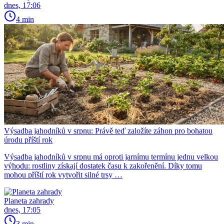
dnes, 17:06
4 min
Výsadba jahodníků v srpnu: Právě teď založíte záhon pro bohatou
úrodu příští rok
Výsadba jahodníků v srpnu má oproti jarnímu termínu jednu velkou
výhodu: rostliny získají dostatek času k zakořenění. Díky tomu
mohou příští rok vytvořit silné trsy …
Planeta zahrady
dnes, 17:05
3 min