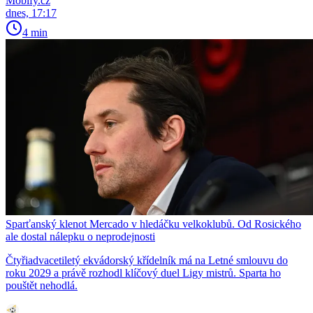
Mobify.cz
dnes, 17:17
4 min
Sparťanský klenot Mercado v hledáčku velkoklubů. Od Rosického
ale dostal nálepku o neprodejnosti
Čtyřiadvacetiletý ekvádorský křídelník má na Letné smlouvu do
roku 2029 a právě rozhodl klíčový duel Ligy mistrů. Sparta ho
pouštět nehodlá.