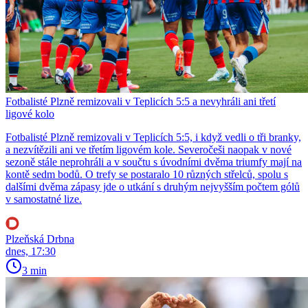
Fotbalisté Plzně remizovali v Teplicích 5:5 a nevyhráli ani třetí
ligové kolo
Fotbalisté Plzně remizovali v Teplicích 5:5, i když vedli o tři branky,
a nezvítězili ani ve třetím ligovém kole. Severočeši naopak v nové
sezoně stále neprohráli a v součtu s úvodními dvěma triumfy mají na
kontě sedm bodů. O trefy se postaralo 10 různých střelců, spolu s
dalšími dvěma zápasy jde o utkání s druhým nejvyšším počtem gólů
v samostatné lize.
Plzeňská Drbna
dnes, 17:30
3 min