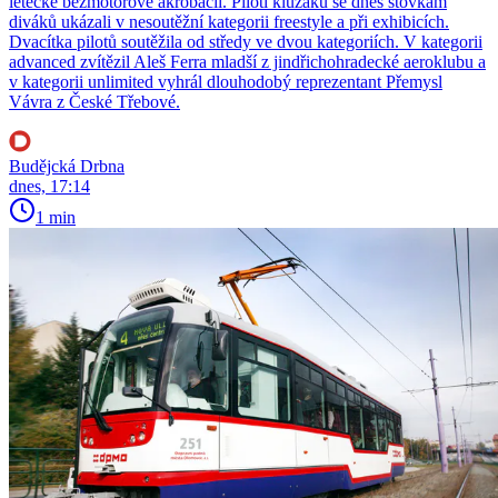
letecké bezmotorové akrobacii. Piloti kluzáků se dnes stovkám
diváků ukázali v nesoutěžní kategorii freestyle a při exhibicích.
Dvacítka pilotů soutěžila od středy ve dvou kategoriích. V kategorii
advanced zvítězil Aleš Ferra mladší z jindřichohradecké aeroklubu a
v kategorii unlimited vyhrál dlouhodobý reprezentant Přemysl
Vávra z České Třebové.
Budějcká Drbna
dnes, 17:14
1 min