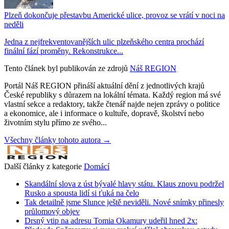
Plzeň dokončuje přestavbu Americké ulice, provoz se vrátí v noci na
neděli
Jedna z nejfrekventovanějších ulic plzeňského centra prochází
finální fází proměny. Rekonstrukce...
Tento článek byl publikován ze zdrojů
Náš REGION
Portál Náš REGION přináší aktuální dění z jednotlivých krajů
České republiky s důrazem na lokální témata. Každý region má své
vlastní sekce a redaktory, takže čtenář najde nejen zprávy o politice
a ekonomice, ale i informace o kultuře, dopravě, školství nebo
životním stylu přímo ze svého...
Všechny články tohoto autora →
Další články z kategorie
Domácí
Skandální slova z úst bývalé hlavy státu. Klaus znovu podržel
Rusko a spousta lidí si ťuká na čelo
Tak detailně jsme Slunce ještě neviděli. Nové snímky přinesly
průlomový objev
Drsný vtip na adresu Tomia Okamury udeřil hned 2x: