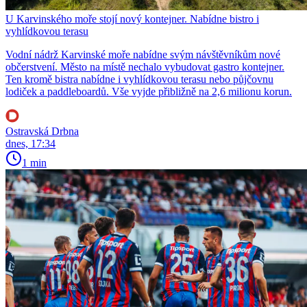
U Karvinského moře stojí nový kontejner. Nabídne bistro i
vyhlídkovou terasu
Vodní nádrž Karvinské moře nabídne svým návštěvníkům nové
občerstvení. Město na místě nechalo vybudovat gastro kontejner.
Ten kromě bistra nabídne i vyhlídkovou terasu nebo půjčovnu
lodiček a paddleboardů. Vše vyjde přibližně na 2,6 milionu korun.
Ostravská Drbna
dnes, 17:34
1 min