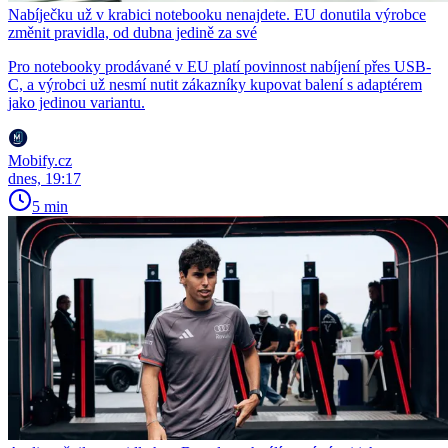
Nabíječku už v krabici notebooku nenajdete. EU donutila výrobce
změnit pravidla, od dubna jedině za své
Pro notebooky prodávané v EU platí povinnost nabíjení přes USB-
C, a výrobci už nesmí nutit zákazníky kupovat balení s adaptérem
jako jedinou variantu.
Mobify.cz
dnes, 19:17
5 min