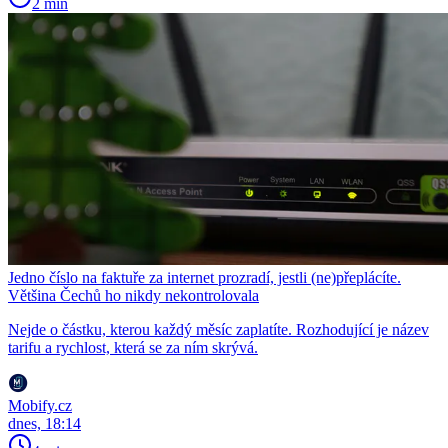
2 min
Jedno číslo na faktuře za internet prozradí, jestli (ne)přeplácíte.
Většina Čechů ho nikdy nekontrolovala
Nejde o částku, kterou každý měsíc zaplatíte. Rozhodující je název
tarifu a rychlost, která se za ním skrývá.
Mobify.cz
dnes, 18:14