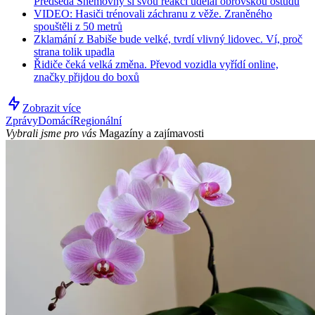
Předseda Sněmovny si svou reakcí udělal obrovskou ostudu
VIDEO: Hasiči trénovali záchranu z věže. Zraněného
spouštěli z 50 metrů
Zklamání z Babiše bude velké, tvrdí vlivný lidovec. Ví, proč
strana tolik upadla
Řidiče čeká velká změna. Převod vozidla vyřídí online,
značky přijdou do boxů
Zobrazit více
Zprávy
Domácí
Regionální
Vybrali jsme pro vás
Magazíny a zajímavosti