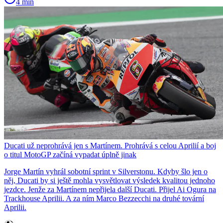
4 min
Ducati už neprohrává jen s Martínem. Prohrává s celou Aprilií a boj
o titul MotoGP začíná vypadat úplně jinak
Jorge Martín vyhrál sobotní sprint v Silverstonu. Kdyby šlo jen o
něj, Ducati by si ještě mohla vysvětlovat výsledek kvalitou jednoho
jezdce. Jenže za Martínem nepřijela další Ducati. Přijel Ai Ogura na
Trackhouse Aprilii. A za ním Marco Bezzecchi na druhé tovární
Aprilii.