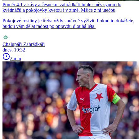
Poměr 4:1 z kávy a česneku: zahrádkáři tuhle směs sypou do
květináčů a pokojovky kvetou i v zimě. Mšice z ní utečou
Pokojové rostliny je třeba vždy správně vyživit. Pokud to dokážete,
budou vám dělat radost po opravdu dlouhá léta.
Chalupáři-Zahrádkáři
dnes, 19:32
2 min