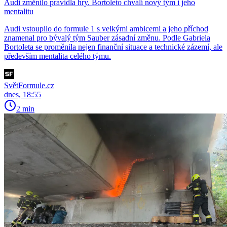
Audi změnilo pravidla hry. Bortoleto chválí nový tým i jeho
mentalitu
Audi vstoupilo do formule 1 s velkými ambicemi a jeho příchod
znamenal pro bývalý tým Sauber zásadní změnu. Podle Gabriela
Bortoleta se proměnila nejen finanční situace a technické zázemí, ale
především mentalita celého týmu.
SvětFormule.cz
dnes, 18:55
2 min