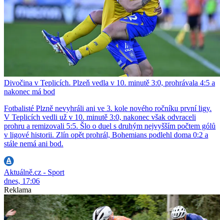
Divočina v Teplicích. Plzeň vedla v 10. minutě 3:0, prohrávala 4:5 a
nakonec má bod
Fotbalisté Plzně nevyhráli ani ve 3. kole nového ročníku první ligy.
V Teplicích vedli už v 10. minutě 3:0, nakonec však odvraceli
prohru a remizovali 5:5. Šlo o duel s druhým nejvyšším počtem gólů
v ligové historii. Zlín opět prohrál, Bohemians podlehl doma 0:2 a
stále nemá ani bod.
Aktuálně.cz - Sport
dnes, 17:06
Reklama