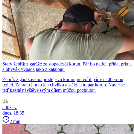
Starý žebřík z garáže za stopadesát korun. Pár ho natřel, přidal prkna
a obývák vypadá jako z katalogu
Žebřík z garážového prodeje za korun přetvořil pár v nádhernou
polici. Zabralo jim to jen chvilku a stálo je to pár korun. Navíc se
teď každé návštěvě svým dílem můžou pochlubit.
adbz.cz
dnes, 18:35
2 min