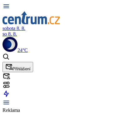
sobota 8. 8.
so 8. 8.
24°C
Přihlášení
Reklama