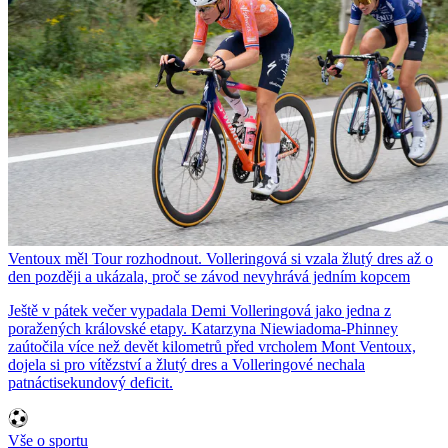
Ventoux měl Tour rozhodnout. Volleringová si vzala žlutý dres až o
den později a ukázala, proč se závod nevyhrává jedním kopcem
Ještě v pátek večer vypadala Demi Volleringová jako jedna z
poražených královské etapy. Katarzyna Niewiadoma-Phinney
zaútočila více než devět kilometrů před vrcholem Mont Ventoux,
dojela si pro vítězství a žlutý dres a Volleringové nechala
patnáctisekundový deficit.
Vše o sportu