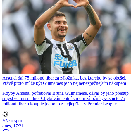
Arsenal dal 75 milionů liber za záložníka, bez kterého by se obešel.
Právě proto může být Guimarães jeho nejnebezpečnějším nákupem
Kdyby Arsenal potřeboval Bruna Guimarãese, dával by jeho přestup
smysl velmi snadno. Chybí vám elitní střední záložník, vezmete 75
milionů liber a koupíte jednoho z nejlepších v Premier League.
Vše o sportu
dnes, 17:21