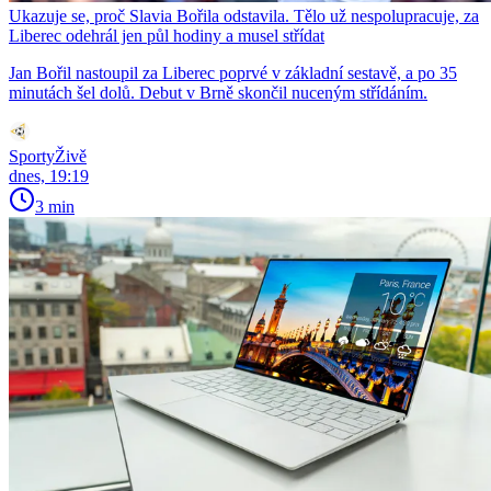
Ukazuje se, proč Slavia Bořila odstavila. Tělo už nespolupracuje, za
Liberec odehrál jen půl hodiny a musel střídat
Jan Bořil nastoupil za Liberec poprvé v základní sestavě, a po 35
minutách šel dolů. Debut v Brně skončil nuceným střídáním.
SportyŽivě
dnes, 19:19
3 min