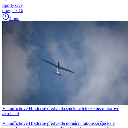
SportyŽivě
dnes, 17:16
4 min
V Jindřichově Hradci se předvedla špička v letecké bezmotorové
akrobacii
V Jindřichově Hradci se předvedla domácí i rakouská špička v