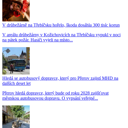
V drůbežárně na Třebíčsku hořelo, škoda dosáhla 300 tisíc korun
V areálu drůbežárny v Kožichovicích na Třebíčsku vypukl v noci
na pátek požár. Hasiči vyjeli na místo...
Hledá se autobusový dopravce, který pro Přerov zajistí MHD na
dalších deset let
Přerov hledá dopravce, který bude od roku 2028 zajišťovat
městskou autobusovou dopravu. O vypsání veřejné...