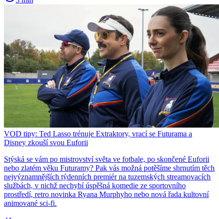
VOD tipy: Ted Lasso trénuje Extraktory, vrací se Futurama a
Disney zkouší svou Euforii
Stýská se vám po mistrovství světa ve fotbale, po skončené Euforii
nebo zlatém věku Futuramy? Pak vás možná potěšíme shrnutím těch
nejvýznamnějších týdenních premiér na tuzemských streamovacích
službách, v nichž nechybí úspěšná komedie ze sportovního
prostředí, retro novinka Ryana Murphyho nebo nová řada kultovní
animované sci-fi.