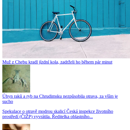
Muž z Chebu kradl jízdní kola, zadrželi ho během pár minut
Úhyn raků a ryb na Chrudimsku nezpůsobila otrava, za vším je
sucho
Spekulace o otravě modrou skalicí Česká inspekce životního
prostředí (ČIŽP) vyvrátila. Ředitelka oblastního...