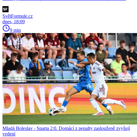
SvětFormule.cz
dnes, 18:09
9 min
Mladá Boleslav - Sparta 2:0. Domácí z penalty zaslouženě zvyšují
vedení