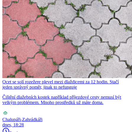
Ocet se solí rozežere plevel mezi dlaždicemi za 12 hodin. Stačí
jeden správný poměr, jinak to nefunguje
Čištění dlažebních kostek například příjezdové cesty nemusí být
velkým problémem. Mnoho prostředků už máte doma.
Chalupáři-Zahrádkáři
dnes, 18:28