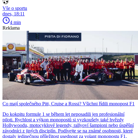
Vše o sportu
dnes, 18:11
4 min
Reklama
Co mají společného Pitt, Cruise a Rossi? Všichni řídili monopost F1
Do kokpitu formule 1 se během let neposadili jen profesionální
piloti. Rychlost a výkon monopostů si vyzkoušely také hvězdy
Hollywoodu, motocyklové legendy, rallyoví šampioni nebo úspěšní
závodníci z jiných disciplín. Podívejte se na známé osobnosti, které
dostaly jedinečnou příležitost usednout za volant monopostu F1.