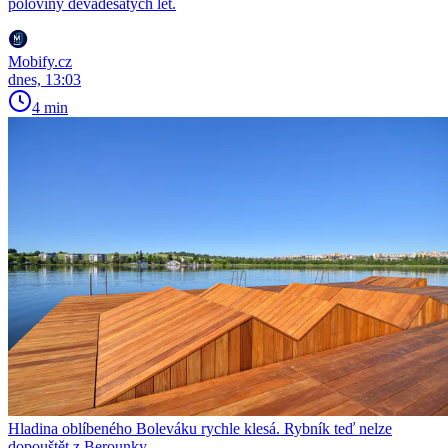
poloviny devadesátých let.
Mobify.cz
dnes, 13:03
4 min
Hladina oblíbeného Boleváku rychle klesá. Rybník teď nelze
dopouštět z Berounky