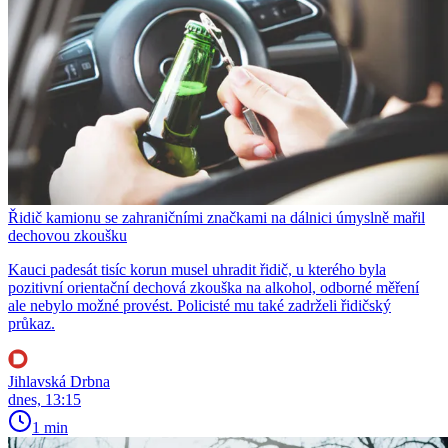
Řidič kamionu se zahraničními značkami na dálnici úmyslně mařil
dechovou zkoušku
Kauci padesát tisíc korun musel uhradit řidič, u kterého byla
pozitivní orientační dechová zkouška na alkohol, odborné měření
ale nebylo možné provést. Policisté mu také zadrželi řidičský
průkaz.
Jihlavská Drbna
dnes, 13:15
1 min