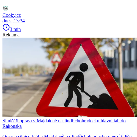
Cooky.cz
dnes, 13:34
3 min
Reklama
Silničáři opraví v Majdaleně na Jindřichohradecku hlavní tah do
Rakouska
Oprava silnice I/24 v Majdaleně na Jindřichohradecku omezí řidiče