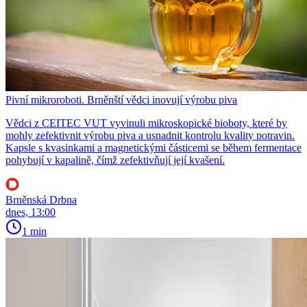
Pivní mikroroboti. Brněnští vědci inovují výrobu piva
Vědci z CEITEC VUT vyvinuli mikroskopické bioboty, které by
mohly zefektivnit výrobu piva a usnadnit kontrolu kvality potravin.
Kapsle s kvasinkami a magnetickými částicemi se během fermentace
pohybují v kapalině, čímž zefektivňují její kvašení.
Brněnská Drbna
dnes, 13:00
1 min