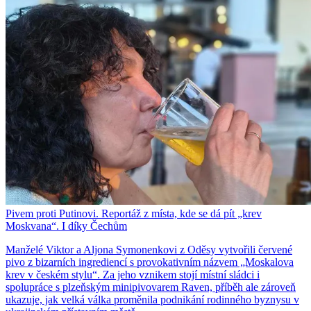
Pivem proti Putinovi. Reportáž z místa, kde se dá pít „krev
Moskvana“. I díky Čechům
Manželé Viktor a Aljona Symonenkovi z Oděsy vytvořili červené
pivo z bizarních ingrediencí s provokativním názvem „Moskalova
krev v českém stylu“. Za jeho vznikem stojí místní sládci i
spolupráce s plzeňským minipivovarem Raven, příběh ale zároveň
ukazuje, jak velká válka proměnila podnikání rodinného byznysu v