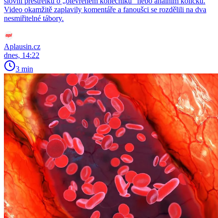
slovní přestřelku o „otevřeném konečníku“ nebo análním kolíčku.
Video okamžitě zaplavily komentáře a fanoušci se rozdělili na dva
nesmiřitelné tábory.
Aplausin.cz
dnes, 14:22
3 min