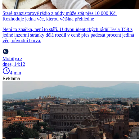
Staré tranzistorové rádio z půdy může stát přes 10 000 Kč.
Rozhoduje jedna věc, kterou většina přehlédne
Není to značka, není to stáří. U dvou identických rádií Tesla T58 z
jedné inzertní stránky dělá rozdíl v ceně přes padesát procent jediná
věc, původní barva.
Mobify.cz
dnes, 14:12
4 min
Reklama