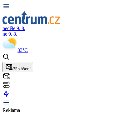
neděle 9. 8.
ne 9. 8.
33°C
Přihlášení
Reklama