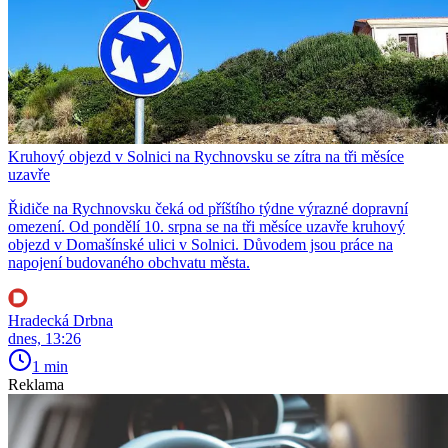
Kruhový objezd v Solnici na Rychnovsku se zítra na tři měsíce
uzavře
Řidiče na Rychnovsku čeká od příštího týdne výrazné dopravní
omezení. Od pondělí 10. srpna se na tři měsíce uzavře kruhový
objezd v Domašínské ulici v Solnici. Důvodem jsou práce na
napojení budovaného obchvatu města.
Hradecká Drbna
dnes, 13:26
1 min
Reklama