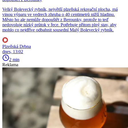
Velký Bolevecký rybník, největší plzeňská rekreační plocha, má
vinou výparu ve vedrech zhruba o 40 centimetrů nižší hladinu.
Město ho ale nemůže dopouštět z Berounky, protože to teď
nedovoluje nízký průtok v řece. Potřebuje přitom plný stav, aby
mohlo co nejdříve odbahnit sousední Malý Bolevecký rybník.
Plzeňská Drbna
dnes, 13:02
2 min
Reklama