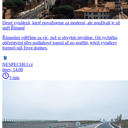
Deset vynálezů, které považujeme za moderní, ale používali je už
staří Římané
Římanům vděčíme za víc, než si obvykle myslíme. Od rychlého
občerstvení přes podlahové topení až po graffiti, jejich vynálezy
formují náš život dodnes.
NESPECHEJ.cz
dnes, 14:00
3 min