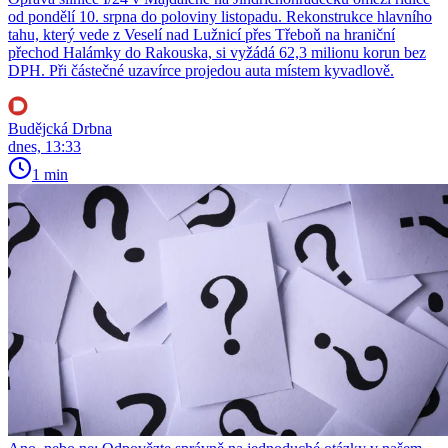
od pondělí 10. srpna do poloviny listopadu. Rekonstrukce hlavního
tahu, který vede z Veselí nad Lužnicí přes Třeboň na hraniční
přechod Halámky do Rakouska, si vyžádá 62,3 milionu korun bez
DPH. Při částečné uzavírce projedou auta místem kyvadlově.
Budějcká Drbna
dnes, 13:33
1 min