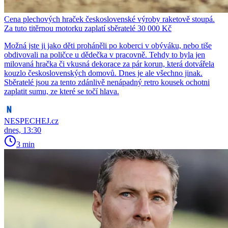
Cena plechových hraček československé výroby raketově stoupá.
Za tuto titěrnou motorku zaplatí sběratelé 30 000 Kč
Možná jste ji jako děti proháněli po koberci v obýváku, nebo tiše
obdivovali na poličce u dědečka v pracovně. Tehdy to byla jen
milovaná hračka či vkusná dekorace za pár korun, která dotvářela
kouzlo československých domovů. Dnes je ale všechno jinak.
Sběratelé jsou za tento zdánlivě nenápadný retro kousek ochotni
zaplatit sumu, ze které se točí hlava.
NESPECHEJ.cz
dnes, 13:30
3 min