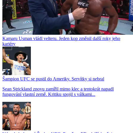
Kamaru Usman vládl velteru. Jeden kop změnil další roky jeho
kariéry
Šampion UFC se pustil do Ameriky. Servítky si nebral
Sean Strickland znovu zamířil mimo klec a tentokrát napadl
fungování vlastní země. Kritiku spojil s válkami...