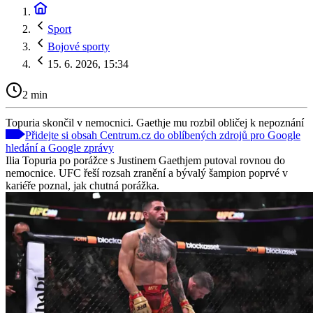
Sport
Bojové sporty
15. 6. 2026, 15:34
2 min
Topuria skončil v nemocnici. Gaethje mu rozbil obličej k nepoznání
Přidejte si obsah Centrum.cz do oblíbených zdrojů pro Google
hledání a Google zprávy
Ilia Topuria po porážce s Justinem Gaethjem putoval rovnou do
nemocnice. UFC řeší rozsah zranění a bývalý šampion poprvé v
kariéře poznal, jak chutná porážka.