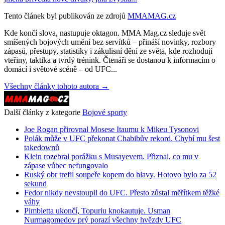
Tento článek byl publikován ze zdrojů
MMAMAG.cz
Kde končí slova, nastupuje oktagon. MMA Mag.cz sleduje svět
smíšených bojových umění bez servítků – přináší novinky, rozbory
zápasů, přestupy, statistiky i zákulisní dění ze světa, kde rozhodují
vteřiny, taktika a tvrdý trénink. Čtenáři se dostanou k informacím o
domácí i světové scéně – od UFC...
Všechny články tohoto autora →
Další články z kategorie
Bojové sporty
Joe Rogan přirovnal Mosese Itaumu k Mikeu Tysonovi
Polák může v UFC překonat Chabibův rekord. Chybí mu šest
takedownů
Klein rozebral porážku s Musayevem. Přiznal, co mu v
zápase vůbec nefungovalo
Ruský obr trefil soupeře kopem do hlavy. Hotovo bylo za 52
sekund
Fedor nikdy nevstoupil do UFC. Přesto zůstal měřítkem těžké
váhy
Pimbletta ukončí, Topuriu knokautuje. Usman
Nurmagomedov prý porazí všechny hvězdy UFC