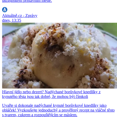
ukrajinském přístavním městě.
Aktuálně.cz - Zprávy
dnes, 13:35
Hlavní jídlo nebo dezert? Nadýchané borůvkové knedlíky z
kynutého těsta jsou tak dobré, že mohou být čímkoli
Uvařte si dokonale nadýchané kynuté borůvkové knedlíky jako
obláček! Vyzkoušejte jednoduchý a prověřený recept na vláčné těsto
s tvarem, cukrem a rozpouštějícím se máslem.