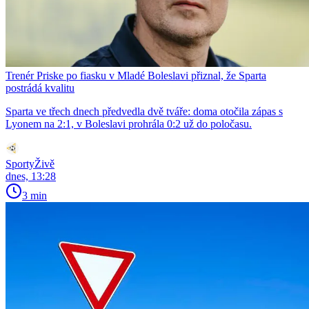
Trenér Priske po fiasku v Mladé Boleslavi přiznal, že Sparta
postrádá kvalitu
Sparta ve třech dnech předvedla dvě tváře: doma otočila zápas s
Lyonem na 2:1, v Boleslavi prohrála 0:2 už do poločasu.
SportyŽivě
dnes, 13:28
3 min