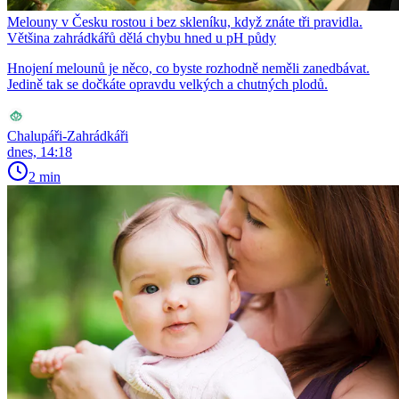
Melouny v Česku rostou i bez skleníku, když znáte tři pravidla.
Většina zahrádkářů dělá chybu hned u pH půdy
Hnojení melounů je něco, co byste rozhodně neměli zanedbávat.
Jedině tak se dočkáte opravdu velkých a chutných plodů.
Chalupáři-Zahrádkáři
dnes, 14:18
2 min