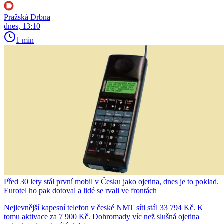
Pražská Drbna
dnes, 13:10
1 min
Před 30 lety stál první mobil v Česku jako ojetina, dnes je to poklad.
Eurotel ho pak dotoval a lidé se rvali ve frontách
Nejlevnější kapesní telefon v české NMT síti stál 33 794 Kč. K
tomu aktivace za 7 900 Kč. Dohromady víc než slušná ojetina