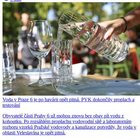
Voda v Praze 6 je po havárii opět pitná. PVK dokončily proplach a
testování
Obyvatelé části Prahy 6 už mohou znovu bez obav pít vodu z
kohoutku. Po rozsáhlém proplachu vodovodní sítě a laboratorním
rozboru vzorků Pražské vodovody a kanalizace potvrdily, že voda v
oblasti Veleslavína je opět pitná.