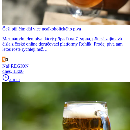
Češi pijí čím dál více nealkoholického piva
Mezinárodní den piva, který připadá na 7. srpna, přinesl zajímavá
čísla z české online doručovací platformy Rohlík. Prodej piva tam
letos roste rychleji než…
Náš REGION
dnes, 13:00
2 min