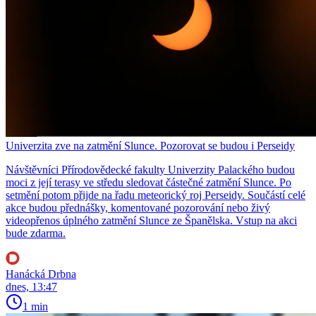
Univerzita zve na zatmění Slunce. Pozorovat se budou i Perseidy
Návštěvníci Přírodovědecké fakulty Univerzity Palackého budou
moci z její terasy ve středu sledovat částečné zatmění Slunce. Po
setmění potom přijde na řadu meteorický roj Perseidy. Součástí celé
akce budou přednášky, komentované pozorování nebo živý
videopřenos úplného zatmění Slunce ze Španělska. Vstup na akci
bude zdarma.
Hanácká Drbna
dnes, 13:47
1 min