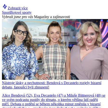
Zobrazit více
Sport
Bojové sporty
Vybrali jsme pro vás
Magazíny a zajímavosti
Nástroje lásky a nechutnosti: Bendová s Decastelo rozjely bizarní
debatu, fanoušci byli zhnuseni!
Alice Bendová (52), Eva Decastelo (47) a Miluše Bittnerová (48) se
ve svém podcastu pustily do tématu, o kterém většina lidí raději
mlčí. Debata o prdění se během několika minut změnila v bizarní