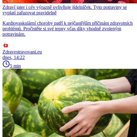
Zdraví jater i cév výrazně ovlivňuje jídelníček. Tyto potraviny se
vyplatí zařazovat pravidelně
Kardiovaskulární choroby patří k nejčastějším příčinám zdravotních
problémů. Pročistěte si své tepny včas díky vhodně zvoleným
potravinám.
Zdravestravovani.eu
dnes, 14:22
5 min