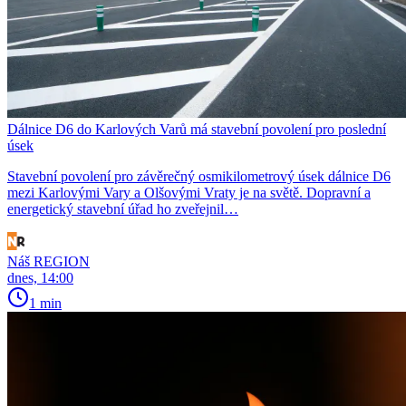
Dálnice D6 do Karlových Varů má stavební povolení pro poslední
úsek
Stavební povolení pro závěrečný osmikilometrový úsek dálnice D6
mezi Karlovými Vary a Olšovými Vraty je na světě. Dopravní a
energetický stavební úřad ho zveřejnil…
Náš REGION
dnes, 14:00
1 min