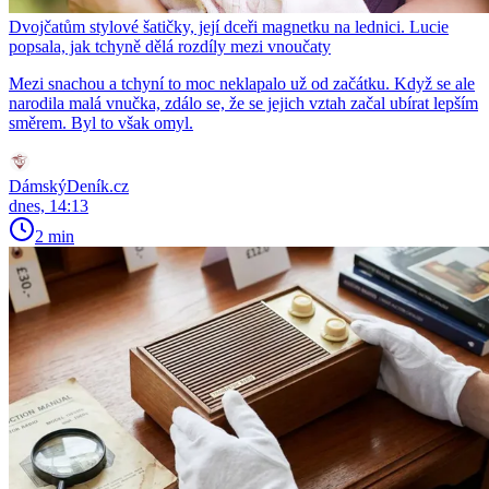
Dvojčatům stylové šatičky, její dceři magnetku na lednici. Lucie
popsala, jak tchyně dělá rozdíly mezi vnoučaty
Mezi snachou a tchyní to moc neklapalo už od začátku. Když se ale
narodila malá vnučka, zdálo se, že se jejich vztah začal ubírat lepším
směrem. Byl to však omyl.
DámskýDeník.cz
dnes, 14:13
2 min