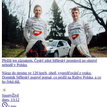
Přežili jen zázrakem. Český pilot Stříteský promluvil po ohnivé
nehodě v Polsku
Náraz do stromu ve 120 km/h, oheň, vyprošťování z vraku.
Dominik Stříteský poprvé popsal, co prožil na Rallye Polska, a co
ho čeká dál.
SportyŽivě
dnes, 13:12
3 min