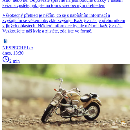
Ano, nebo ne: Odpovězte správně na jednoduché otázky v našem
kvízu a zjistěte, jak jste na tom s všeobecným přehledem
Všeobecný přehled je něčím, co se s nabíráním informací a
zvyšujícím se věkem obvykle zvyšuje. Každý z nás je přeborníkem
v jiných oblastech. Některé informace by ale měl mít každý z nás.
Vyzkoušejte náš kvíz a zjistěte, zda jste ve formě.
NESPECHEJ.cz
dnes, 13:30
2 min