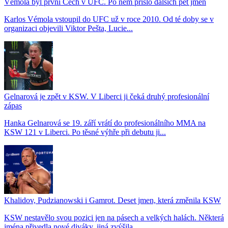
Vémola byl první Čech v UFC. Po něm přišlo dalších pět jmen
Karlos Vémola vstoupil do UFC už v roce 2010. Od té doby se v
organizaci objevili Viktor Pešta, Lucie...
Gelnarová je zpět v KSW. V Liberci ji čeká druhý profesionální
zápas
Hanka Gelnarová se 19. září vrátí do profesionálního MMA na
KSW 121 v Liberci. Po těsné výhře při debutu ji...
Khalidov, Pudzianowski i Gamrot. Deset jmen, která změnila KSW
KSW nestavělo svou pozici jen na pásech a velkých halách. Některá
jména přivedla nové diváky, jiná zvýšila...