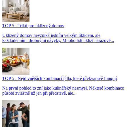
TOP 5 : Triků pro uklizený domov
Uklizený domov nevzniká jedním velkým úklidem, ale
každodenními drobnými návyky. Mnoho lidí uklízí nárazově...
TOP 5 : Nejdivnějších kombinací jídla, které překvapivě fungují
Na první pohled to zní jako kulinářský nesmysl. Některé kombinace
působí zvláštně už jen při představě, ale...