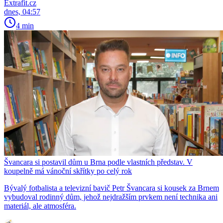
Extrafit.cz
dnes, 04:57
4 min
Švancara si postavil dům u Brna podle vlastních představ. V
koupelně má vánoční skřítky po celý rok
Bývalý fotbalista a televizní bavič Petr Švancara si kousek za Brnem
vybudoval rodinný dům, jehož nejdražším prvkem není technika ani
materiál, ale atmosféra.