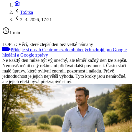
To5tka
2. 3. 2026, 17:21
1 min
TOP 5 : Věcí, které zlepší den bez velké námahy
Přidejte si obsah Centrum.cz do oblíbených zdrojů pro Google
hledání a Google zprávy
Ne každý den může být výjimečný, ale téměř každý den lze zlepšit.
Nemusíš měnit celý režim ani přidávat další povinnosti. Často stačí
malé úpravy, které ovlivní energii, pozornost i náladu. Právě
jednoduchost je jejich největší výhoda. Tyto kroky jsou nenáročné,
ale jejich efekt bývá překvapivě silný.