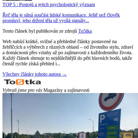
TOP 5 : Postojů a jejich psychologický význam
Řeč těla je silná součást lidské komunikace. Ještě než člověk
promluví, jeho držení těla už vysílá signály...
Tento článek byl publikován ze zdrojů
To5tka
Web nabízí krátké, svižné a přehledné články postavené na
žebříčcích a výběrech z různých oblastí – od životního stylu, zdraví
a domácnosti přes vztahy až po zajímavosti z každodenního života.
Každý článek shrnuje to nejdůležitější do pěti hlavních bodů, takže
čtenář rychle získá přehled i...
Všechny články tohoto autora →
Vybrali jsme pro vás
Magazíny a zajímavosti