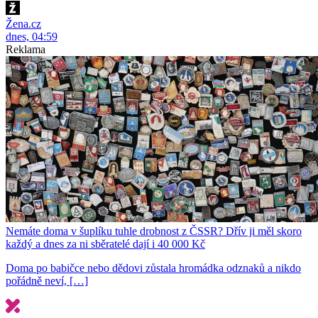
Žena.cz
dnes, 04:59
Reklama
Nemáte doma v šuplíku tuhle drobnost z ČSSR? Dřív ji měl skoro
každý a dnes za ni sběratelé dají i 40 000 Kč
Doma po babičce nebo dědovi zůstala hromádka odznaků a nikdo
pořádně neví, […]