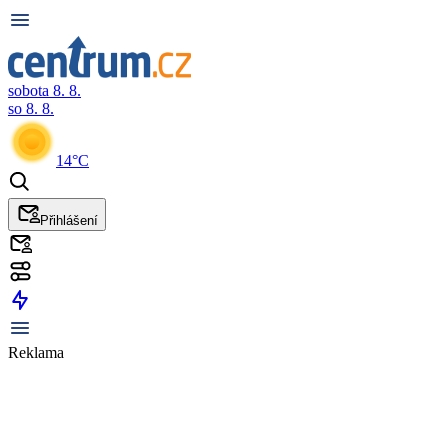
sobota 8. 8.
so 8. 8.
14°C
Přihlášení
Reklama