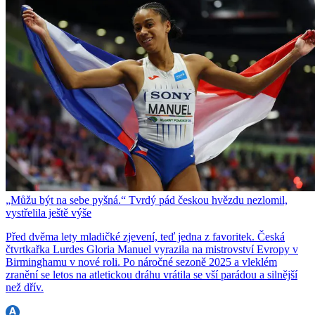
„Můžu být na sebe pyšná.“ Tvrdý pád českou hvězdu nezlomil,
vystřelila ještě výše
Před dvěma lety mladičké zjevení, teď jedna z favoritek. Česká
čtvrtkařka Lurdes Gloria Manuel vyrazila na mistrovství Evropy v
Birminghamu v nové roli. Po náročné sezoně 2025 a vleklém
zranění se letos na atletickou dráhu vrátila se vší parádou a silnější
než dřív.