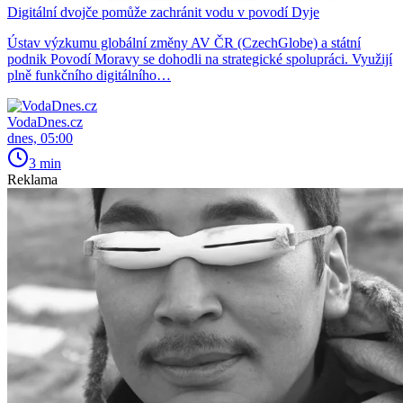
Digitální dvojče pomůže zachránit vodu v povodí Dyje
Ústav výzkumu globální změny AV ČR (CzechGlobe) a státní
podnik Povodí Moravy se dohodli na strategické spolupráci. Využijí
plně funkčního digitálního…
VodaDnes.cz
dnes, 05:00
3 min
Reklama