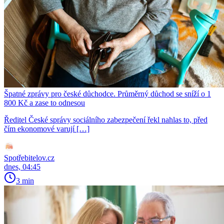
Špatné zprávy pro české důchodce. Průměrný důchod se sníží o 1
800 Kč a zase to odnesou
Ředitel České správy sociálního zabezpečení řekl nahlas to, před
čím ekonomové varují […]
Spotřebitelov.cz
dnes, 04:45
3 min