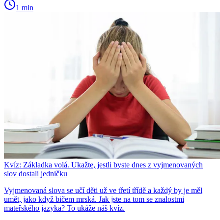
1 min
Kvíz: Základka volá. Ukažte, jestli byste dnes z vyjmenovaných
slov dostali jedničku
Vyjmenovaná slova se učí děti už ve třetí třídě a každý by je měl
umět, jako když bičem mrská. Jak jste na tom se znalostmi
mateřského jazyka? To ukáže náš kvíz.