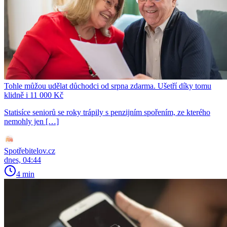
Tohle můžou udělat důchodci od srpna zdarma. Ušetří díky tomu
klidně i 11 000 Kč
Statisíce seniorů se roky trápily s penzijním spořením, ze kterého
nemohly jen […]
Spotřebitelov.cz
dnes, 04:44
4 min