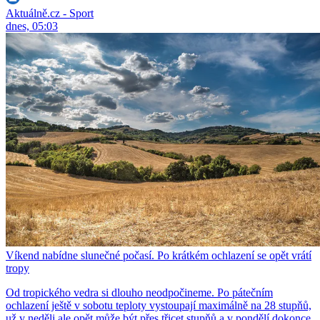
Aktuálně.cz - Sport
dnes, 05:03
Víkend nabídne slunečné počasí. Po krátkém ochlazení se opět vrátí
tropy
Od tropického vedra si dlouho neodpočineme. Po pátečním
ochlazení ještě v sobotu teploty vystoupají maximálně na 28 stupňů,
už v neděli ale opět může být přes třicet stupňů a v pondělí dokonce