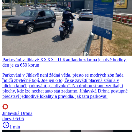
Parkování v Jihlavě XXXX.: U Kauflandu zdarma jen dvě hodiny,
den je za 650 korun
Parkování v Jihlavě není žádná věda, přesto se modrých zón řada
řidičů zbytečně bojí. Jde jen o to, že se zavádí placená stání a v
ulicích končí parkování „na divoko“. Na druhou stranu vznikají i
plochy, kde lze nechat auto stát zadarmo. Jihlavská Drbna postupně
představí jednotlivé lokality a pravidla, jak tam parkovat.
Jihlavská Drbna
dnes, 05:05
1 min