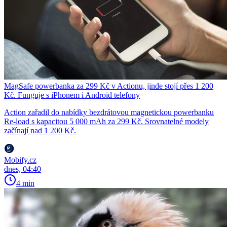
MagSafe powerbanka za 299 Kč v Actionu, jinde stojí přes 1 200
Kč. Funguje s iPhonem i Android telefony
Action zařadil do nabídky bezdrátovou magnetickou powerbanku
Re-load s kapacitou 5 000 mAh za 299 Kč. Srovnatelné modely
začínají nad 1 200 Kč.
Mobify.cz
dnes, 04:40
4 min