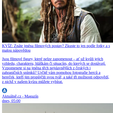
KVÍZ: Znáte jména filmových postav? Zkuste to jen podle fotky a s
malou nápovědou
Jsou filmové figury, které nelze zapomenout – ať už kvůli jejich
vzhledu, charakteru, hláškám či situacím, do kterých se dostávají.
Vzpomenete si na jména těch nejslavnějších z českých i
zahraničních snímků? Určitě vám pomohou fotografie herců a
hereček, kteří jim propůjčili svou tvář, a také tři možnosti odpovědí,
z nichž v našem kvízu můžete vybírat.
Aktuálně.cz - Magazín
dnes, 05:00