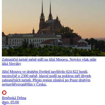
Zahraniční turisté méně míří na jižní Moravu. Nejvíce však stále
láká Slováky
Jižní Moravu ve druhém čtvrtletí navštívilo 624 822 hostů,
meziročně o 2300 méně, hlavní podíl na poklesu měl úbytek
zahraničních turistů. Přesto region zůstává po Praze druhým
nejnavštěvovanějším v Česku.
Brněnská Drbna
dnes, 05:00