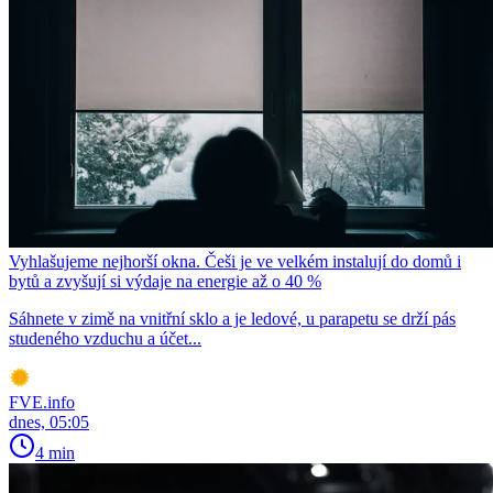
Vyhlašujeme nejhorší okna. Češi je ve velkém instalují do domů i
bytů a zvyšují si výdaje na energie až o 40 %
Sáhnete v zimě na vnitřní sklo a je ledové, u parapetu se drží pás
studeného vzduchu a účet...
FVE.info
dnes, 05:05
4 min