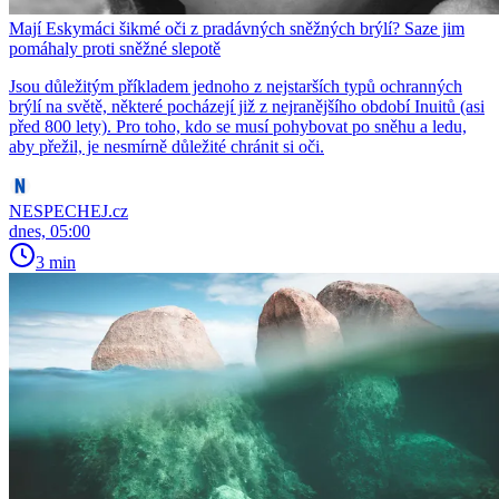
Mají Eskymáci šikmé oči z pradávných sněžných brýlí? Saze jim
pomáhaly proti sněžné slepotě
Jsou důležitým příkladem jednoho z nejstarších typů ochranných
brýlí na světě, některé pocházejí již z nejranějšího období Inuitů (asi
před 800 lety). Pro toho, kdo se musí pohybovat po sněhu a ledu,
aby přežil, je nesmírně důležité chránit si oči.
NESPECHEJ.cz
dnes, 05:00
3 min