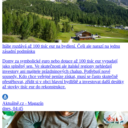
Itálie rozdává až 100 tisíc eur na bydlení. Češi ale narazí na jednu
zásadní podmínku
Domy za symbolické euro nebo dotace až 100 tisíc eur vypadají
jako splněný sen. Ve skutečnosti ale italské regiony nehledají
investory ani majitele prázdninových chalup. Potřebují nové
sousedy. Kdo chce veřejné peníze získat, musí se často skutečně
přestěhovat, zřídit si v obci hlavní bydliště a investovat další desítky
až stovky tisíc eur do rekonstrukce.
Aktuálně.cz - Magazín
dnes, 04:45