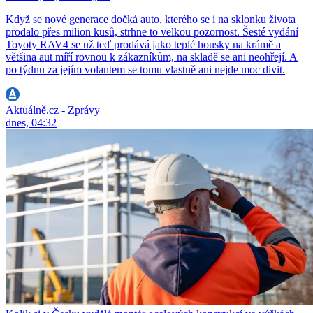
Když se nové generace dočká auto, kterého se i na sklonku života
prodalo přes milion kusů, strhne to velkou pozornost. Šesté vydání
Toyoty RAV4 se už teď prodává jako teplé housky na krámě a
většina aut míří rovnou k zákazníkům, na skladě se ani neohřejí. A
po týdnu za jejím volantem se tomu vlastně ani nejde moc divit.
Aktuálně.cz - Zprávy
dnes, 04:32