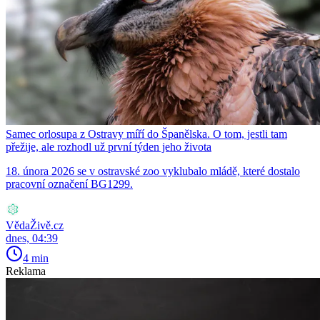
Samec orlosupa z Ostravy míří do Španělska. O tom, jestli tam
přežije, ale rozhodl už první týden jeho života
18. února 2026 se v ostravské zoo vyklubalo mládě, které dostalo
pracovní označení BG1299.
VědaŽivě.cz
dnes, 04:39
4 min
Reklama