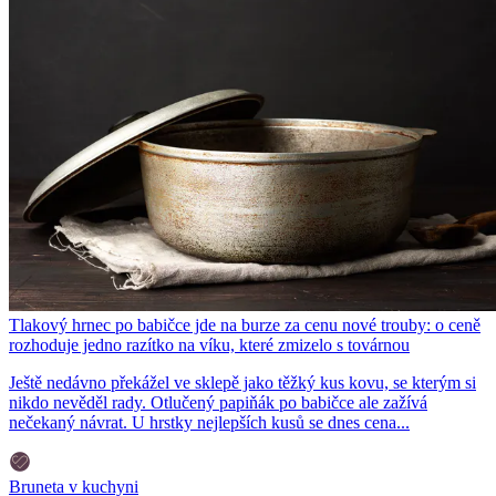
Tlakový hrnec po babičce jde na burze za cenu nové trouby: o ceně
rozhoduje jedno razítko na víku, které zmizelo s továrnou
Ještě nedávno překážel ve sklepě jako těžký kus kovu, se kterým si
nikdo nevěděl rady. Otlučený papiňák po babičce ale zažívá
nečekaný návrat. U hrstky nejlepších kusů se dnes cena...
Bruneta v kuchyni