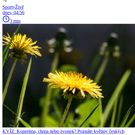
SportyŽivě
dnes, 04:56
3 min
KVÍZ: Kopretina, chrpa nebo zvonek? Poznáte květiny českých