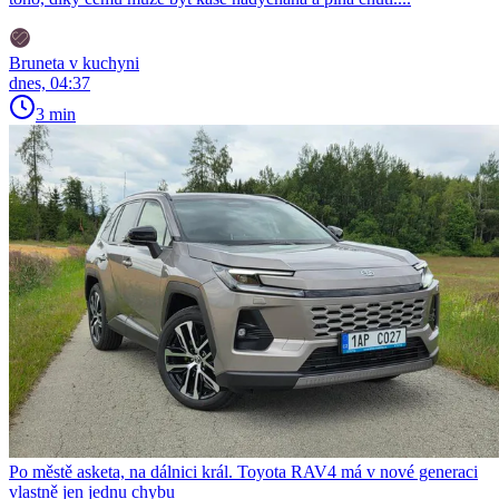
Bruneta v kuchyni
dnes, 04:37
3 min
Po městě asketa, na dálnici král. Toyota RAV4 má v nové generaci
vlastně jen jednu chybu