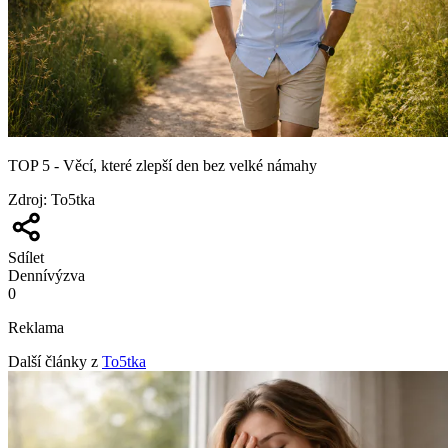
TOP 5 - Věcí, které zlepší den bez velké námahy
Zdroj
:
To5tka
Sdílet
Denní
výzva
0
Reklama
Další články z
To5tka