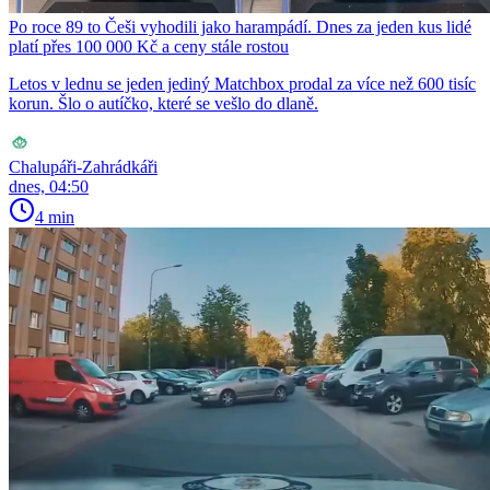
Po roce 89 to Češi vyhodili jako harampádí. Dnes za jeden kus lidé
platí přes 100 000 Kč a ceny stále rostou
Letos v lednu se jeden jediný Matchbox prodal za více než 600 tisíc
korun. Šlo o autíčko, které se vešlo do dlaně.
Chalupáři-Zahrádkáři
dnes, 04:50
4 min