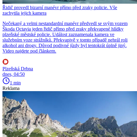
Řidič provedl bizarní manévr přímo před zraky policie. Vše
zachytila jejich kamera
Nečekaný a velmi nestandardní manévr předvedl se svým vozem
Škoda Octavia jeden řidič přímo před zraky překvapené hlídky
plzeňské městské policie. Událost zaznamenala kamera ve
služebním voze strážníků. Překvapivě v tomto případě nehrál roli
alkohol ani drogy. Důvod podivné jízdy byl tentokrát úplně jiný.
Video najdete pod článkem.
Plzeňská Drbna
dnes, 04:50
1 min
Reklama