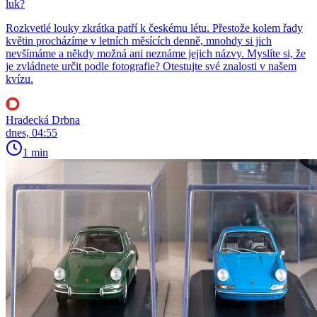
luk?
Rozkvetlé louky zkrátka patří k českému létu. Přestože kolem řady
květin procházíme v letních měsících denně, mnohdy si jich
nevšímáme a někdy možná ani neznáme jejich názvy. Myslíte si, že
je zvládnete určit podle fotografie? Otestujte své znalosti v našem
kvízu.
Hradecká Drbna
dnes, 04:55
1 min