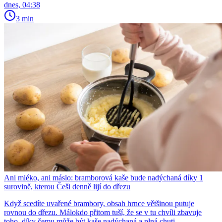
dnes, 04:38
3 min
Ani mléko, ani máslo: bramborová kaše bude nadýchaná díky 1
surovině, kterou Češi denně lijí do dřezu
Když scedíte uvařené brambory, obsah hrnce většinou putuje
rovnou do dřezu. Málokdo přitom tuší, že se v tu chvíli zbavuje
toho, díky čemu může být kaše nadýchaná a plná chuti....