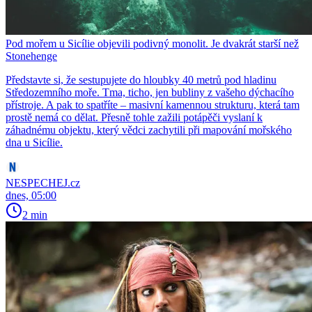
Pod mořem u Sicílie objevili podivný monolit. Je dvakrát starší než
Stonehenge
Představte si, že sestupujete do hloubky 40 metrů pod hladinu
Středozemního moře. Tma, ticho, jen bubliny z vašeho dýchacího
přístroje. A pak to spatříte – masivní kamennou strukturu, která tam
prostě nemá co dělat. Přesně tohle zažili potápěči vyslaní k
záhadnému objektu, který vědci zachytili při mapování mořského
dna u Sicílie.
NESPECHEJ.cz
dnes, 05:00
2 min