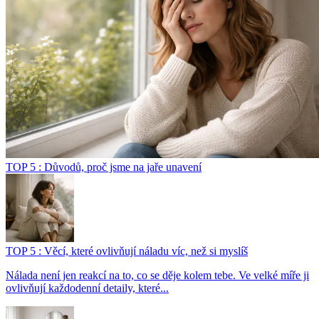
TOP 5 : Důvodů, proč jsme na jaře unavení
TOP 5 : Věcí, které ovlivňují náladu víc, než si myslíš
Nálada není jen reakcí na to, co se děje kolem tebe. Ve velké míře ji
ovlivňují každodenní detaily, které...