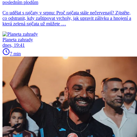
posledním plodům
Co udělat s rajčaty v srpnu: Proč rajčata stále nečervenají? Zjistěte,
co odstranit, kdy zaštipovat vrcholy, jak upravit zálivku a hnojení a
která zelená rajčata už můžete …
Planeta zahrady
dnes, 19:41
7 min