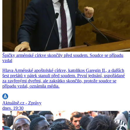
Špičky arménské církve skončily před soudem. Soudce se případu
vzdal
Hlava Arménské apoštolské církve, katolikos Garegin II., a dalších
šest prelátů v pátek stanuli před soudem. První jednání, uspořádané
za zavřenými dveřmi, ale zakrátko skončilo, protože soudce se
případu vzdal, oznámila média.
Aktuálně.cz - Zprávy
dnes, 19:30