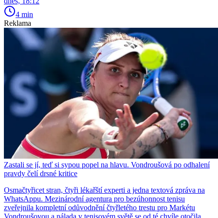
dnes, 18:12
4 min
Reklama
Zastali se jí, teď si sypou popel na hlavu. Vondroušová po odhalení
pravdy čelí drsné kritice
Osmačtyřicet stran, čtyři lékařští experti a jedna textová zpráva na
WhatsAppu. Mezinárodní agentura pro bezúhonnost tenisu
zveřejnila kompletní odůvodnění čtyřletého trestu pro Markétu
Vondroušovou a nálada v tenisovém světě se od té chvíle otočila.