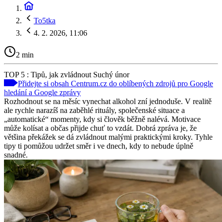
To5tka
4. 2. 2026, 11:06
2 min
TOP 5 : Tipů, jak zvládnout Suchý únor
Přidejte si obsah Centrum.cz do oblíbených zdrojů pro Google
hledání a Google zprávy
Rozhodnout se na měsíc vynechat alkohol zní jednoduše. V realitě
ale rychle narazíš na zaběhlé rituály, společenské situace a
„automatické“ momenty, kdy si člověk běžně nalévá. Motivace
může kolísat a občas přijde chuť to vzdát. Dobrá zpráva je, že
většina překážek se dá zvládnout malými praktickými kroky. Tyhle
tipy ti pomůžou udržet směr i ve dnech, kdy to nebude úplně
snadné.