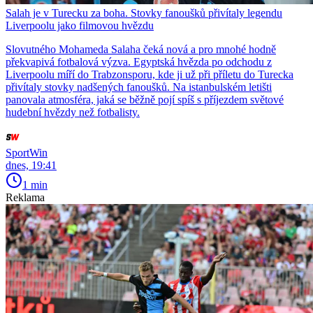
Salah je v Turecku za boha. Stovky fanoušků přivítaly legendu
Liverpoolu jako filmovou hvězdu
Slovutného Mohameda Salaha čeká nová a pro mnohé hodně
překvapivá fotbalová výzva. Egyptská hvězda po odchodu z
Liverpoolu míří do Trabzonsporu, kde ji už při příletu do Turecka
přivítaly stovky nadšených fanoušků. Na istanbulském letišti
panovala atmosféra, jaká se běžně pojí spíš s příjezdem světové
hudební hvězdy než fotbalisty.
SportWin
dnes, 19:41
1 min
Reklama