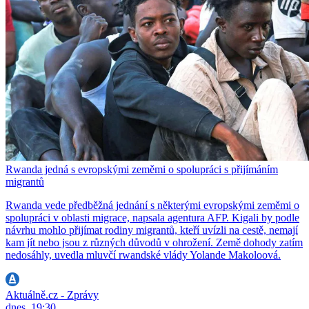
Rwanda jedná s evropskými zeměmi o spolupráci s přijímáním
migrantů
Rwanda vede předběžná jednání s některými evropskými zeměmi o
spolupráci v oblasti migrace, napsala agentura AFP. Kigali by podle
návrhu mohlo přijímat rodiny migrantů, kteří uvízli na cestě, nemají
kam jít nebo jsou z různých důvodů v ohrožení. Země dohody zatím
nedosáhly, uvedla mluvčí rwandské vlády Yolande Makoloová.
Aktuálně.cz - Zprávy
dnes, 19:30