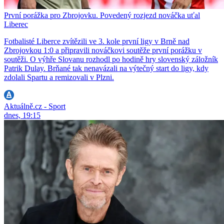
První porážka pro Zbrojovku. Povedený rozjezd nováčka uťal
Liberec
Fotbalisté Liberce zvítězili ve 3. kole první ligy v Brně nad
Zbrojovkou 1:0 a připravili nováčkovi soutěže první porážku v
soutěži. O výhře Slovanu rozhodl po hodině hry slovenský záložník
Patrik Dulay. Brňané tak nenavázali na výtečný start do ligy, kdy
zdolali Spartu a remizovali v Plzni.
Aktuálně.cz - Sport
dnes, 19:15