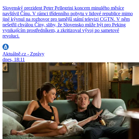
Slovenský prezident Peter Pellegrini koncem minulého měsíce
navštívil Čínu. V rámci třídenního pobytu v lidové republice mimo
jiné kývnul na rozhovor pro tamější státní televizi CGTN. V něm
nešetřil chválou Číny, sliby, že Slovensko může být pro Peking
vynikajícím prostředníkem, a zkritizoval vývoj po sametové
revoluci.
Aktuálně.cz - Zprávy
dnes, 18:11