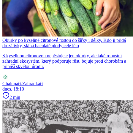
Okurky po kyselině citronové rostou do šířky i délky. Kdo ji přidá
do zálivky, sklízí baculaté plody celé léto
S kyselinou citronovou nepěstujete jen okurky, ale také robustní
zahradní ekosystém, který podporuje růst, bojuje proti chorobám a
přináší skvělou úrodu.
Chalupáři-Zahrádkáři
dnes, 18:10
2 min