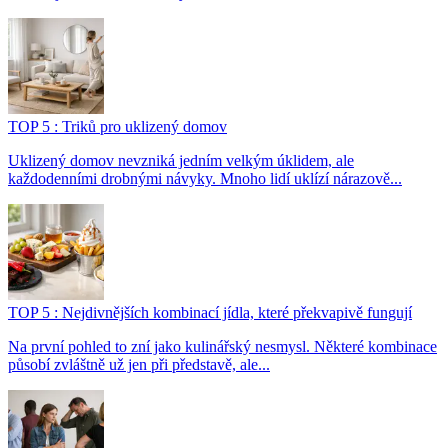
TOP 5 : Triků pro uklizený domov
Uklizený domov nevzniká jedním velkým úklidem, ale
každodenními drobnými návyky. Mnoho lidí uklízí nárazově...
TOP 5 : Nejdivnějších kombinací jídla, které překvapivě fungují
Na první pohled to zní jako kulinářský nesmysl. Některé kombinace
působí zvláštně už jen při představě, ale...