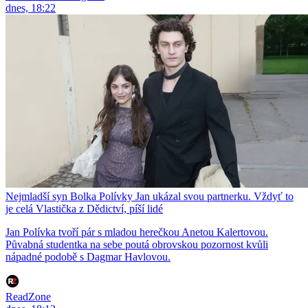
dnes, 18:22
Nejmladší syn Bolka Polívky Jan ukázal svou partnerku. Vždyť to
je celá Vlastička z Dědictví, píší lidé
Jan Polívka tvoří pár s mladou herečkou Anetou Kalertovou.
Půvabná studentka na sebe poutá obrovskou pozornost kvůli
nápadné podobě s Dagmar Havlovou.
ReadZone