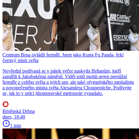
Centrum Brna ovládli šermíři. Jsem jako Kung Fu Panda, řekl
čerstvý mistr světa
Nevšední podívaná se v pátek večer naskytla Brňanům, kteří
zamířili k Jakubskému náměstí. Vidět totiž mohli nejen prestižní
šermíře z celého světa a jejich um, ale také olympijského medailistu
a novopečeného mistra světa Alexandera Choupenitche. Podívejte
se, jak to v srdci jihomoravské metropole vypadalo.
Brněnská Drbna
dnes, 18:40
1 min