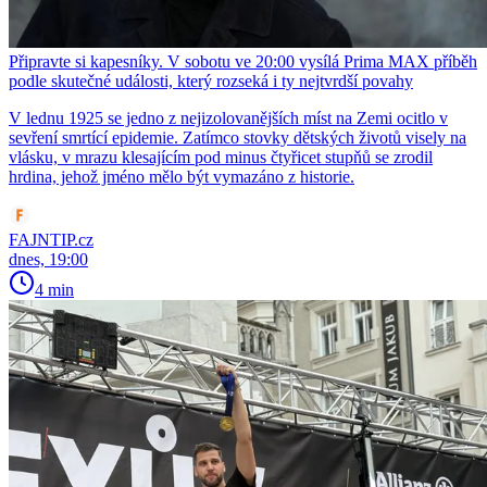
Připravte si kapesníky. V sobotu ve 20:00 vysílá Prima MAX příběh
podle skutečné události, který rozseká i ty nejtvrdší povahy
V lednu 1925 se jedno z nejizolovanějších míst na Zemi ocitlo v
sevření smrtící epidemie. Zatímco stovky dětských životů visely na
vlásku, v mrazu klesajícím pod minus čtyřicet stupňů se zrodil
hrdina, jehož jméno mělo být vymazáno z historie.
FAJNTIP.cz
dnes, 19:00
4 min