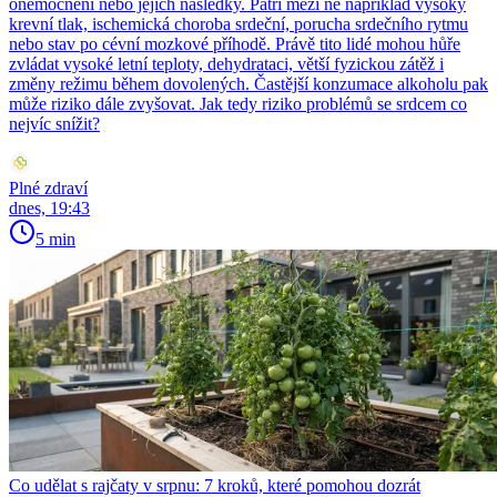
onemocnění nebo jejich následky. Patří mezi ně například vysoký
krevní tlak, ischemická choroba srdeční, porucha srdečního rytmu
nebo stav po cévní mozkové příhodě. Právě tito lidé mohou hůře
zvládat vysoké letní teploty, dehydrataci, větší fyzickou zátěž i
změny režimu během dovolených. Častější konzumace alkoholu pak
může riziko dále zvyšovat. Jak tedy riziko problémů se srdcem co
nejvíc snížit?
Plné zdraví
dnes, 19:43
5 min
Co udělat s rajčaty v srpnu: 7 kroků, které pomohou dozrát