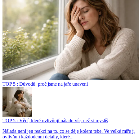
TOP 5 : Důvodů, proč jsme na jaře unavení
TOP 5 : Věcí, které ovlivňují náladu víc, než si myslíš
Nálada není jen reakcí na to, co se děje kolem tebe. Ve velké míře ji
ovlivňují každodenní detaily, které...