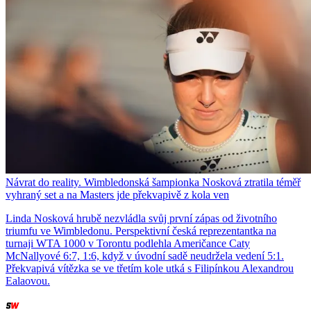
Návrat do reality. Wimbledonská šampionka Nosková ztratila téměř
vyhraný set a na Masters jde překvapivě z kola ven
Linda Nosková hrubě nezvládla svůj první zápas od životního
triumfu ve Wimbledonu. Perspektivní česká reprezentantka na
turnaji WTA 1000 v Torontu podlehla Američance Caty
McNallyové 6:7, 1:6, když v úvodní sadě neudržela vedení 5:1.
Překvapivá vítězka se ve třetím kole utká s Filipínkou Alexandrou
Ealaovou.