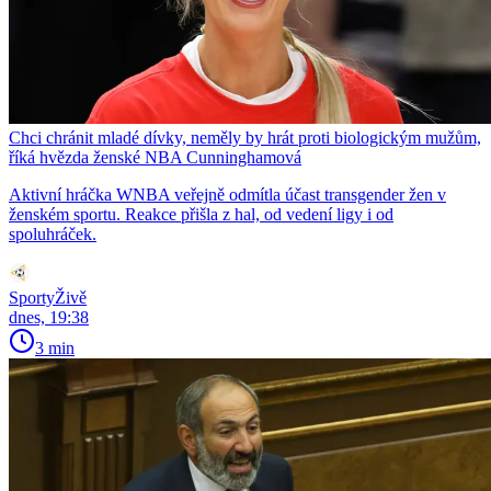
Chci chránit mladé dívky, neměly by hrát proti biologickým mužům,
říká hvězda ženské NBA Cunninghamová
Aktivní hráčka WNBA veřejně odmítla účast transgender žen v
ženském sportu. Reakce přišla z hal, od vedení ligy i od
spoluhráček.
SportyŽivě
dnes, 19:38
3 min