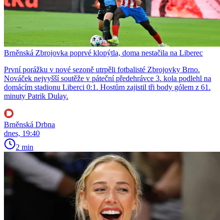
Brněnská Zbrojovka poprvé klopýtla, doma nestačila na Liberec
První porážku v nové sezoně utrpěli fotbalisté Zbrojovky Brno.
Nováček nejvyšší soutěže v páteční předehrávce 3. kola podlehl na
domácím stadionu Liberci 0:1. Hostům zajistil tři body gólem z 61.
minuty Patrik Dulay.
Brněnská Drbna
dnes, 19:40
2 min