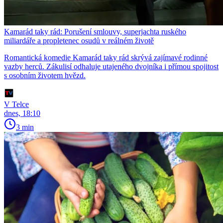
Kamarád taky rád: Porušení smlouvy, superjachta ruského
miliardáře a propletenec osudů v reálném životě
Romantická komedie Kamarád taky rád skrývá zajímavé rodinné
vazby herců. Zákulisí odhaluje utajeného dvojníka i přímou spojitost
s osobním životem hvězd.
V Telce
dnes, 18:10
3 min