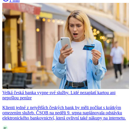
1 min
Velká česká banka vypne své služby. Lidé nezaplatí kartou ani
nepošlou peníze
Klienti jedné z největších českých bank by měli počítat s krátkým
omezením služeb. ČSOB na neděli 9. srpna naplánovala odstávku
elektronického bankovnictví, která ovlivní také nákupy na internetu.