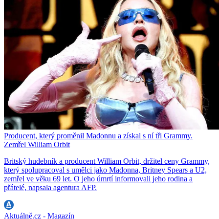
Producent, který proměnil Madonnu a získal s ní tři Grammy.
Zemřel William Orbit
Britský hudebník a producent William Orbit, držitel ceny Grammy,
který spolupracoval s umělci jako Madonna, Britney Spears a U2,
zemřel ve věku 69 let. O jeho úmrtí informovali jeho rodina a
přátelé, napsala agentura AFP.
Aktuálně.cz - Magazín