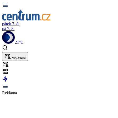
pátek 7. 8.
pá 7. 8.
21°C
Přihlášení
Reklama