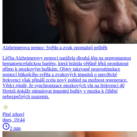
Alzheimerova nemoc: Světlo a zvuk zpomalují průběh
Léčba Alzheimerovy nemoci narážela dlouhá léta na neprostupnou
hematoencefalickou bariéru, která bránila většině léků proniknout
přímo k mozkovým buňkám. Objev takzvané neurostimulace
pomocí blikajícího světla a zvukových impulsů o specifické
frekvenci však přináší zcela nový pohled na možnost regenerace.
Vědci zjistili, že synchronizace mozkových vln na frekvenci 40
Hertzů dokáže stimulovat imunitní buňky v mozku k čištění
nebezpečných usazenin.
Plné zdraví
dnes, 19:44
2 min