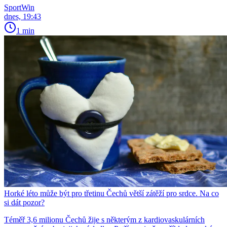
SportWin
dnes, 19:43
1 min
Horké léto může být pro třetinu Čechů větší zátěží pro srdce. Na co
si dát pozor?
Téměř 3,6 milionu Čechů žije s některým z kardiovaskulárních