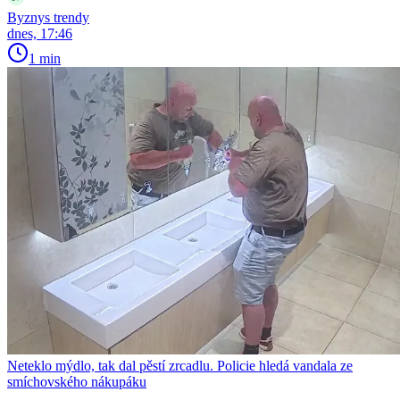
Byznys trendy
dnes, 17:46
1 min
Neteklo mýdlo, tak dal pěstí zrcadlu. Policie hledá vandala ze
smíchovského nákupáku