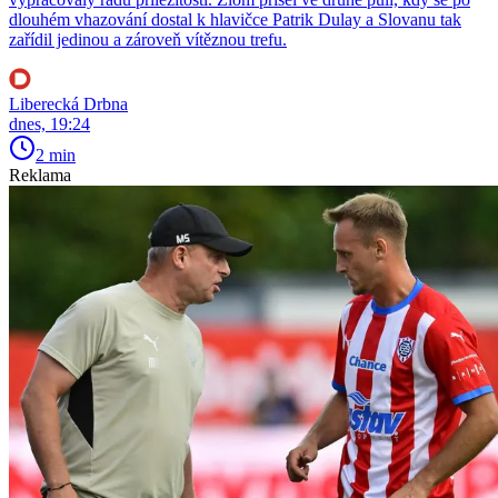
dlouhém vhazování dostal k hlavičce Patrik Dulay a Slovanu tak
zařídil jedinou a zároveň vítěznou trefu.
Liberecká Drbna
dnes, 19:24
2 min
Reklama