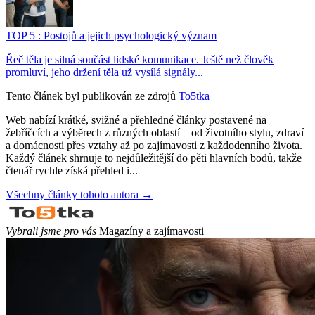
TOP 5 : Postojů a jejich psychologický význam
Řeč těla je silná součást lidské komunikace. Ještě než člověk
promluví, jeho držení těla už vysílá signály...
Tento článek byl publikován ze zdrojů
To5tka
Web nabízí krátké, svižné a přehledné články postavené na
žebříčcích a výběrech z různých oblastí – od životního stylu, zdraví
a domácnosti přes vztahy až po zajímavosti z každodenního života.
Každý článek shrnuje to nejdůležitější do pěti hlavních bodů, takže
čtenář rychle získá přehled i...
Všechny články tohoto autora →
Vybrali jsme pro vás
Magazíny a zajímavosti