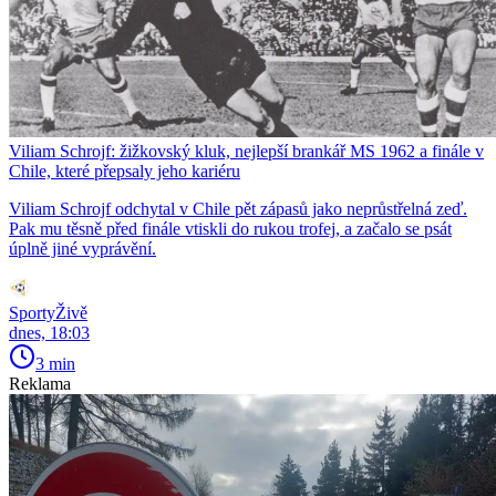
Viliam Schrojf: žižkovský kluk, nejlepší brankář MS 1962 a finále v
Chile, které přepsaly jeho kariéru
Viliam Schrojf odchytal v Chile pět zápasů jako neprůstřelná zeď.
Pak mu těsně před finále vtiskli do rukou trofej, a začalo se psát
úplně jiné vyprávění.
SportyŽivě
dnes, 18:03
3 min
Reklama