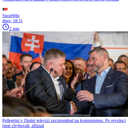
SportWin
dnes, 18:11
2 min
Pellegrini v čínské televizi zavzpomínal na komunismus. Po revoluci
jsme chybovali, přiznal