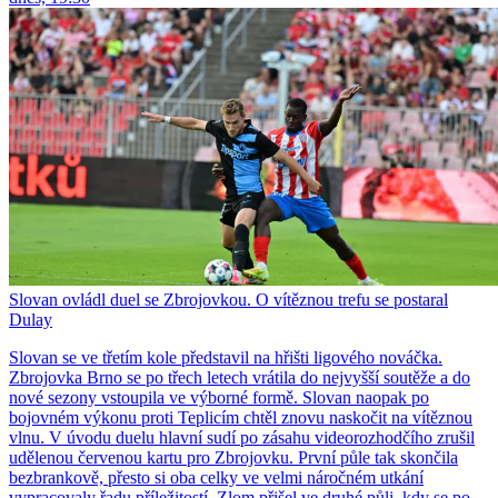
Slovan ovládl duel se Zbrojovkou. O vítěznou trefu se postaral
Dulay
Slovan se ve třetím kole představil na hřišti ligového nováčka.
Zbrojovka Brno se po třech letech vrátila do nejvyšší soutěže a do
nové sezony vstoupila ve výborné formě. Slovan naopak po
bojovném výkonu proti Teplicím chtěl znovu naskočit na vítěznou
vlnu. V úvodu duelu hlavní sudí po zásahu videorozhodčího zrušil
udělenou červenou kartu pro Zbrojovku. První půle tak skončila
bezbrankově, přesto si oba celky ve velmi náročném utkání
vypracovaly řadu příležitostí. Zlom přišel ve druhé půli, kdy se po