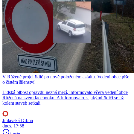
V Růžené projel řidič po nově položeném asfaltu. Vedení obce píše
o čistém šílenství
Lidská blbost opravdu nezná mezí, informovalo včera vedení obce
Růžená na svém facebooku. A informovalo, s jakými řidiči se už
kolem staveb setkali.
Jihlavská Drbna
dnes, 17:58