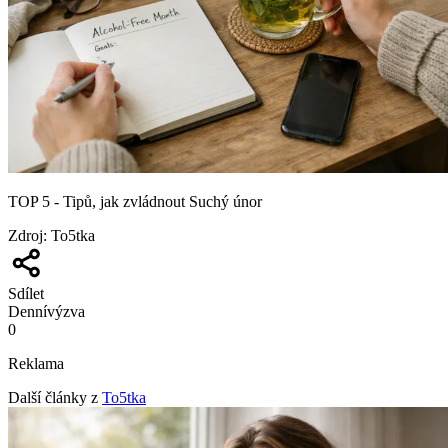
TOP 5 - Tipů, jak zvládnout Suchý únor
Zdroj
:
To5tka
Sdílet
Denní
výzva
0
Reklama
Další články z
To5tka