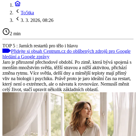
To5tka
3. 3. 2026, 08:26
2 min
TOP 5 : Jarních restartů pro tělo i hlavu
Přidejte si obsah Centrum.cz do oblíbených zdrojů pro Google
hledání a Google zprávy
Jaro je přirozené přechodové období. Po zimě, která bývá spojená s
menším množstvím světla, těžší stravou a nižší aktivitou, přichází
změna rytmu. Více světla, delší dny a mírnější teploty mají přímý
vliv na biologii i psychiku. Právě proto je jaro ideální čas na restart,
který není o extrémech, ale o návratu k rovnováze. Nemusíš měnit
celý život, stačí upravit několik základních oblastí.