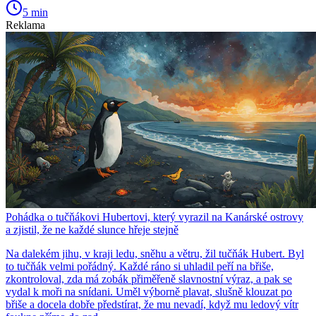
5 min
Reklama
Pohádka o tučňákovi Hubertovi, který vyrazil na Kanárské ostrovy
a zjistil, že ne každé slunce hřeje stejně
Na dalekém jihu, v kraji ledu, sněhu a větru, žil tučňák Hubert. Byl
to tučňák velmi pořádný. Každé ráno si uhladil peří na břiše,
zkontroloval, zda má zobák přiměřeně slavnostní výraz, a pak se
vydal k moři na snídani. Uměl výborně plavat, slušně klouzat po
břiše a docela dobře předstírat, že mu nevadí, když mu ledový vítr