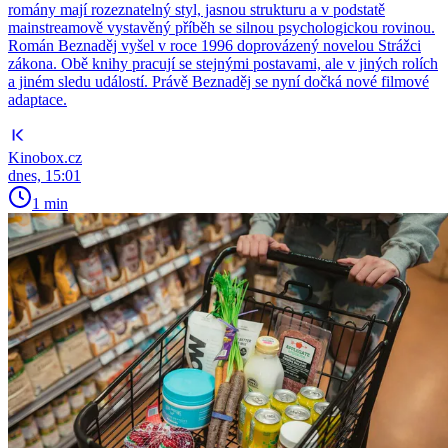
romány mají rozeznatelný styl, jasnou strukturu a v podstatě
mainstreamově vystavěný příběh se silnou psychologickou rovinou.
Román Beznaděj vyšel v roce 1996 doprovázený novelou Strážci
zákona. Obě knihy pracují se stejnými postavami, ale v jiných rolích
a jiném sledu událostí. Právě Beznaděj se nyní dočká nové filmové
adaptace.
Kinobox.cz
dnes, 15:01
1 min