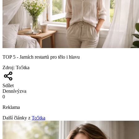
TOP 5 - Jarních restartů pro tělo i hlavu
Zdroj
:
To5tka
Sdílet
Denní
výzva
0
Reklama
Další články z
To5tka