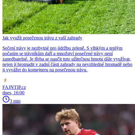
Jak využít posečenou trávu z vaší zahrady
Sečení trávy je nezbytné pro údržbu zeleně. S vlhkým a teplým
počasím se trávníkům daří a množství posečené trávy není
zanedbatelné. Je třeba se naučit tuto užitečnou hmotu dále využívat,
nejen ji hromadit v zadní části zahrady na nevzhledné hromadě nebo
ji vyvážet do kontejneru na posečenou trávu.
FAJNTIP.cz
dnes, 16:00
3 min