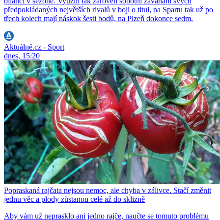
bilanci v sezoně. Využili tak zároveň sobotní zaváhání svých
předpokládaných největších rivalů v boji o titul, na Spartu tak už po
třech kolech mají náskok šesti bodů, na Plzeň dokonce sedm.
Aktuálně.cz - Sport
dnes, 15:20
Popraskaná rajčata nejsou nemoc, ale chyba v zálivce. Stačí změnit
jednu věc a plody zůstanou celé až do sklizně
Aby vám už neprasklo ani jedno rajče, naučte se tomuto problému