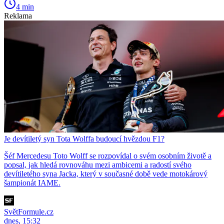
4 min
Reklama
Je devítiletý syn Tota Wolffa budoucí hvězdou F1?
Šéf Mercedesu Toto Wolff se rozpovídal o svém osobním životě a
popsal, jak hledá rovnováhu mezi ambicemi a radostí svého
devítiletého syna Jacka, který v současné době vede motokárový
šampionát IAME.
SvětFormule.cz
dnes, 15:32