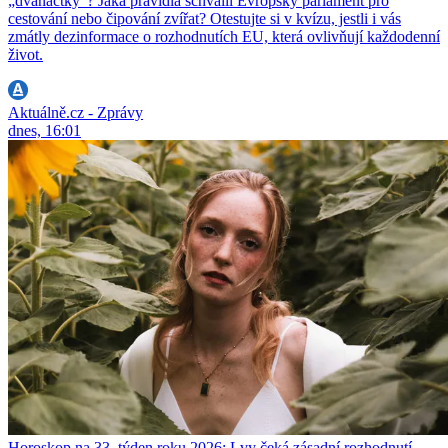
„dvanáctky“? Jaká pravidla schválil Evropský parlament pro
cestování nebo čipování zvířat? Otestujte si v kvízu, jestli i vás
zmátly dezinformace o rozhodnutích EU, která ovlivňují každodenní
život.
Aktuálně.cz - Zprávy
dnes, 16:01
Horoskop na 33. týden roku 2026: Lvy čeká zásadní rozhodnutí,