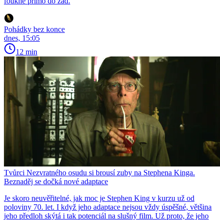
foukne přímo do zad.
Pohádky bez konce
dnes, 15:05
12 min
Tvůrci Nezvratného osudu si brousí zuby na Stephena Kinga.
Beznaděj se dočká nové adaptace
Je skoro neuvěřitelné, jak moc je Stephen King v kurzu už od
poloviny 70. let. I když jeho adaptace nejsou vždy úspěšné, většina
jeho předloh skýtá i tak potenciál na slušný film. Už proto, že jeho