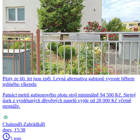
Ploty ze 60. let jsou zpět. Levná alternativa gabionů vyroste během
jediného víkendu
Patnáct metrů gabionového plotu stojí minimálně 94 500 Kč. Stejný
úsek z vyplétaných dřevěných panelů vyjde od 28 000 Kč včetně
montáže.
Chalupáři-Zahrádkáři
dnes, 15:38
5 min