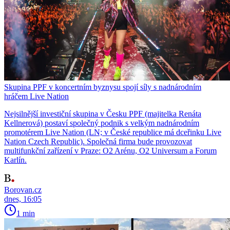
Skupina PPF v koncertním byznysu spojí síly s nadnárodním
hráčem Live Nation
Nejsilnější investiční skupina v Česku PPF (majitelka Renáta
Kellnerová) postaví společný podnik s velkým nadnárodním
promotérem Live Nation (LN; v České republice má dceřinku Live
Nation Czech Republic). Společná firma bude provozovat
multifunkční zařízení v Praze: O2 Arénu, O2 Universum a Forum
Karlín.
Borovan.cz
dnes, 16:05
1 min