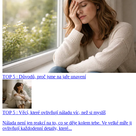
TOP 5 : Důvodů, proč jsme na jaře unavení
TOP 5 : Věcí, které ovlivňují náladu víc, než si myslíš
Nálada není jen reakcí na to, co se děje kolem tebe. Ve velké míře ji
ovlivňují každodenní detaily, které...