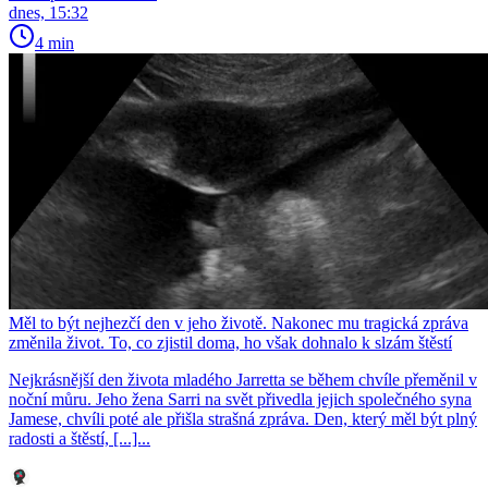
dnes, 15:32
4 min
Měl to být nejhezčí den v jeho životě. Nakonec mu tragická zpráva
změnila život. To, co zjistil doma, ho však dohnalo k slzám štěstí
Nejkrásnější den života mladého Jarretta se během chvíle přeměnil v
noční můru. Jeho žena Sarri na svět přivedla jejich společného syna
Jamese, chvíli poté ale přišla strašná zpráva. Den, který měl být plný
radosti a štěstí, [...]...