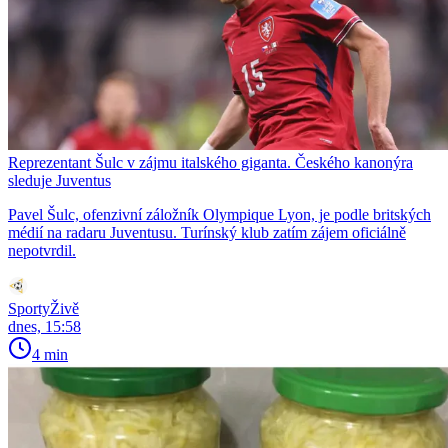
Reprezentant Šulc v zájmu italského giganta. Českého kanonýra
sleduje Juventus
Pavel Šulc, ofenzivní záložník Olympique Lyon, je podle britských
médií na radaru Juventusu. Turínský klub zatím zájem oficiálně
nepotvrdil.
SportyŽivě
dnes, 15:58
4 min