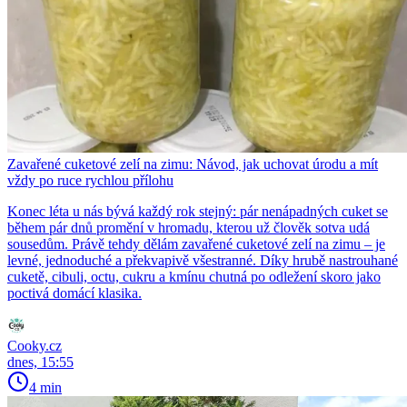
Zavařené cuketové zelí na zimu: Návod, jak uchovat úrodu a mít
vždy po ruce rychlou přílohu
Konec léta u nás bývá každý rok stejný: pár nenápadných cuket se
během pár dnů promění v hromadu, kterou už člověk sotva udá
sousedům. Právě tehdy dělám zavařené cuketové zelí na zimu – je
levné, jednoduché a překvapivě všestranné. Díky hrubě nastrouhané
cuketě, cibuli, octu, cukru a kmínu chutná po odležení skoro jako
poctivá domácí klasika.
Cooky.cz
dnes, 15:55
4 min