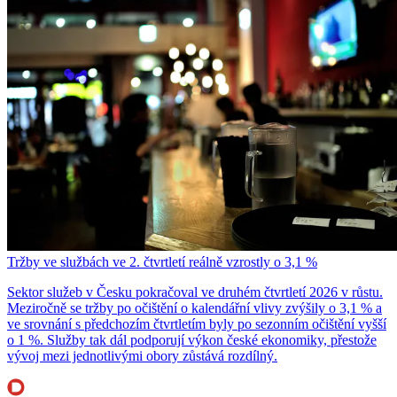
Tržby ve službách ve 2. čtvrtletí reálně vzrostly o 3,1 %
Sektor služeb v Česku pokračoval ve druhém čtvrtletí 2026 v růstu.
Meziročně se tržby po očištění o kalendářní vlivy zvýšily o 3,1 % a
ve srovnání s předchozím čtvrtletím byly po sezonním očištění vyšší
o 1 %. Služby tak dál podporují výkon české ekonomiky, přestože
vývoj mezi jednotlivými obory zůstává rozdílný.