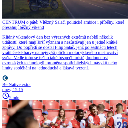
CENTRUM o páté: Vítězný Salač, politické ambice i příběhy, které
přesahují běžný víkend
Klidný víkendový den bez výrazných extrémů nabídl několik
událostí, které mají širší význam a nezůstávají jen u jedné krátké
zprávy. Do popředí se dostal Filip Salač, jenž po šestnácti letech
vrátil české barvy na nejvyšší příčku motocyklového mistrovství
světa. Vedle toho se řešilo také bezpečí turistů, budoucnost
evropských technologií, proměna spotřebitelských návyků nebo
limity spoléhání na jednoduchá a lákavá tvrzení.
Be Native extra
dnes, 15:15
5 min