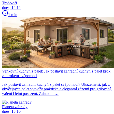
Trade-off
dnes, 15:15
1 min
Venkovní kuchyň z palet: Jak postavit zahradní kuchyň z palet krok
za krokem svépomocí
Jak postavit zahradní kuchyň z palet svépomocí? Ukážeme si, jak z
obyčejných palet vytvořit praktické a elegantní zázemí pro grilování,
vaření i letní posezení. Zahradní …
Planeta zahrady
dnes, 15:10