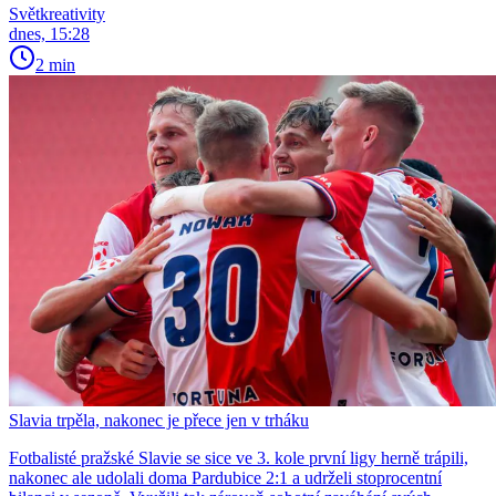
Světkreativity
dnes, 15:28
2 min
Slavia trpěla, nakonec je přece jen v trháku
Fotbalisté pražské Slavie se sice ve 3. kole první ligy herně trápili,
nakonec ale udolali doma Pardubice 2:1 a udrželi stoprocentní