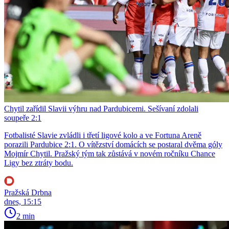
Chytil zařídil Slavii výhru nad Pardubicemi. Sešívaní zdolali
soupeře 2:1
Fotbalisté Slavie zvládli i třetí ligové kolo a ve Fortuna Areně
porazili Pardubice 2:1. O vítězství domácích se postaral dvěma góly
Mojmír Chytil. Pražský tým tak zůstává v novém ročníku Chance
Ligy bez ztráty bodu.
Pražská Drbna
dnes, 15:15
2 min