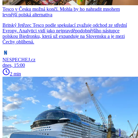
Tesco v Česku možná končí. Mohla by ho nahradit mnohem
levnější polská alternativa
Britský řetězec Tesco podle spekulací zvažuje odchod ze střední
Evropy. Analytici vidí jako nejpravděpodobnějšího nástupce
polskou Biedronku, která už expanduje na Slovensku a je mezi
Čechy oblíbená.
NESPECHEJ.cz
dnes, 15:00
2 min