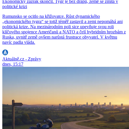
Ekonomický zázrak skončil. Tygr je bez drápů, země se zmítá v
politické krizi
Rumunsko se ocitlo na křižovatce. Růst dynamického
„ekonomického tygra“ se totiž téměř zastavil a zemi nepomáhá ani
politická krize. Na mezinárodním poli sice upevňuje svou roli
klíčového spojence Američanů a NATO a čelí hybridním hrozbám z
Ruska, uvnitř země ovšem narůstá frustrace obyvatel. V květnu
navíc padla vláda.
Aktuálně.cz - Zprávy
dnes, 15:17