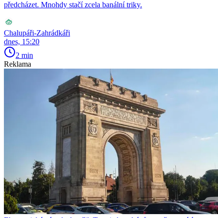
předcházet. Mnohdy stačí zcela banální triky.
Chalupáři-Zahrádkáři
dnes, 15:20
2 min
Reklama