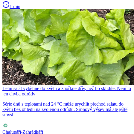
1 min
Letní salát vyběhne do květu a zhořkne dřív, než ho sklidíte. Není to
jen chyba odrůdy
Série dnů s teplotami nad 24 °C může urychlit přechod salátu do
květu bez ohledu na zvolenou odrůdu. Srpnový výsev má ale ještě
smysl.
Chalupáři-Zahrádkáři