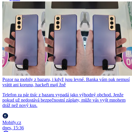
Pozor na mobily z bazaru, i když jsou levné. Banka vám pak nemusí
vrátit ani korunu, hackeři mají žně
Telefon za pár tisíc z bazaru vypadá jako výhodný obchod. Jenže
pokud už nedostává bezpečnostní záplaty, může vás vyjít mnohem
dráž než nový kus.
Mobify.cz
dnes, 15:36