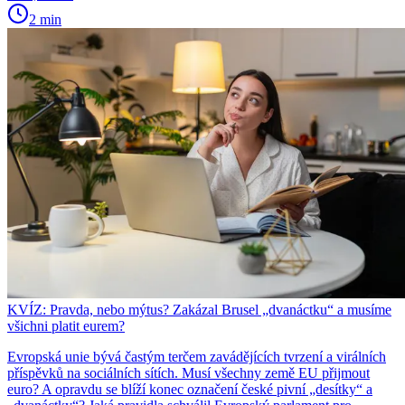
2 min
KVÍZ: Pravda, nebo mýtus? Zakázal Brusel „dvanáctku“ a musíme
všichni platit eurem?
Evropská unie bývá častým terčem zavádějících tvrzení a virálních
příspěvků na sociálních sítích. Musí všechny země EU přijmout
euro? A opravdu se blíží konec označení české pivní „desítky“ a