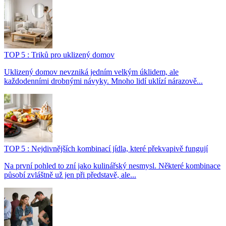
TOP 5 : Triků pro uklizený domov
Uklizený domov nevzniká jedním velkým úklidem, ale
každodenními drobnými návyky. Mnoho lidí uklízí nárazově...
TOP 5 : Nejdivnějších kombinací jídla, které překvapivě fungují
Na první pohled to zní jako kulinářský nesmysl. Některé kombinace
působí zvláštně už jen při představě, ale...