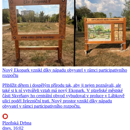
Nový Ekopark vznikl díky nápadu obyvatel v rámci participativního
rozpočtu
Přiblížit dětem i dospělým přírodu tak, aby ji nejen poznávali, ale
také si k ní vytvářeli vztah má nový Ekopark. V plzeňské městské
části Skvrňany ho centrální obvod vybudoval v proluce v Lábkově
ulici podél železniční trati. Nový prostor vznikl díky nápadu
obyvatel v rámci participativního rozpočtu.
Plzeňská Drbna
dnes, 16:02