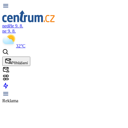
neděle 9. 8.
ne 9. 8.
32°C
Přihlášení
Reklama