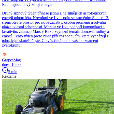
Raci najdou nový zdroj energie
Druhý srpnový týden přinese jednu z nejsilnějších astrologických
energií tohoto léta. Novoluní ve Lvu spolu se zatměním Slunce 12.
srpna otevře prostor pro nové začátky, osobní proměnu a odvahu
ukázat vlastní schopnosti. Merkur ve Lvu podpoří komunikaci a
kreativitu, zatímco Mars v Raku zvýrazní témata domova, rodiny a
emocí. Tento týden proto bude přát rozhodnutím, která vycházejí z
toho, kým skutečně jste. Co vás čeká podle vašeho znamení
zvěrokruhu?
GrapesMag
dnes, 16:00
5 min
Reklama