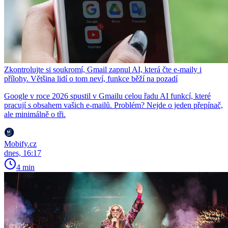
Zkontrolujte si soukromí, Gmail zapnul AI, která čte e-maily i
přílohy. Většina lidí o tom neví, funkce běží na pozadí
Google v roce 2026 spustil v Gmailu celou řadu AI funkcí, které
pracují s obsahem vašich e-mailů. Problém? Nejde o jeden přepínač,
ale minimálně o tři.
Mobify.cz
dnes, 16:17
4 min