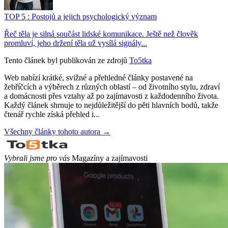
TOP 5 : Postojů a jejich psychologický význam
Řeč těla je silná součást lidské komunikace. Ještě než člověk
promluví, jeho držení těla už vysílá signály...
Tento článek byl publikován ze zdrojů
To5tka
Web nabízí krátké, svižné a přehledné články postavené na
žebříčcích a výběrech z různých oblastí – od životního stylu, zdraví
a domácnosti přes vztahy až po zajímavosti z každodenního života.
Každý článek shrnuje to nejdůležitější do pěti hlavních bodů, takže
čtenář rychle získá přehled i...
Všechny články tohoto autora →
Vybrali jsme pro vás
Magazíny a zajímavosti