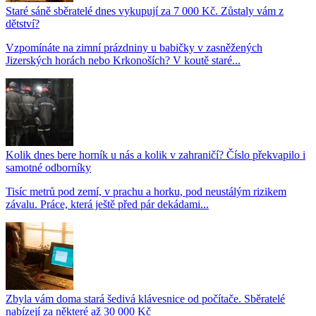
Staré sáně sběratelé dnes vykupují za 7 000 Kč. Zůstaly vám z
dětství?
Vzpomínáte na zimní prázdniny u babičky v zasněžených
Jizerských horách nebo Krkonoších? V koutě staré...
Kolik dnes bere horník u nás a kolik v zahraničí? Číslo překvapilo i
samotné odborníky
Tisíc metrů pod zemí, v prachu a horku, pod neustálým rizikem
závalu. Práce, která ještě před pár dekádami...
Zbyla vám doma stará šedivá klávesnice od počítače. Sběratelé
nabízejí za některé až 30 000 Kč