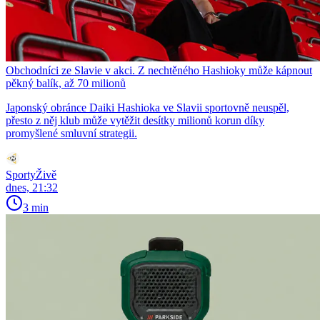
Obchodníci ze Slavie v akci. Z nechtěného Hashioky může kápnout
pěkný balík, až 70 milionů
Japonský obránce Daiki Hashioka ve Slavii sportovně neuspěl,
přesto z něj klub může vytěžit desítky milionů korun díky
promyšlené smluvní strategii.
SportyŽivě
dnes, 21:32
3 min