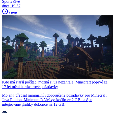
SportyŽivě
dnes, 19:57
3 min
Kdo má starší počítač, možná si už nezahraje. Minecraft poprvé za
17 let mění hardwarové požadavky
Mojang přepsal minimální i doporučené požadavky pro Minecraft:
Java Edition. Minimum RAM vyskočilo ze 2 GB na 8, u
integrované grafiky dokonce na 12 GB.