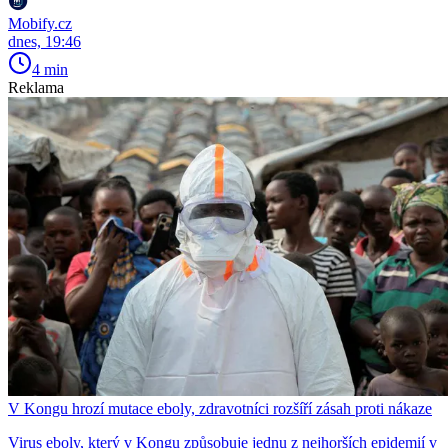
Mobify.cz
dnes, 19:46
4 min
Reklama
V Kongu hrozí mutace eboly, zdravotníci rozšíří zásah proti nákaze
Virus eboly, který v Kongu způsobuje jednu z nejhorších epidemií v