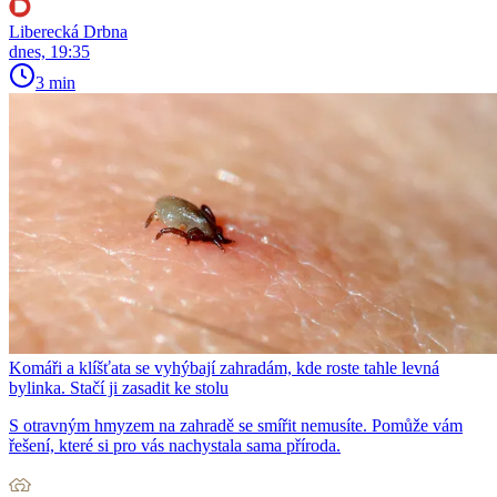
Liberecká Drbna
dnes, 19:35
3 min
Komáři a klíšťata se vyhýbají zahradám, kde roste tahle levná
bylinka. Stačí ji zasadit ke stolu
S otravným hmyzem na zahradě se smířit nemusíte. Pomůže vám
řešení, které si pro vás nachystala sama příroda.