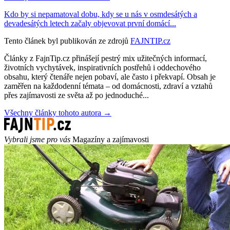
Kdo by si nepamatoval dobu, kdy se u nás v osmdesátých a
devadesátých letech začaly objevovat první domácí...
Tento článek byl publikován ze zdrojů
FAJNTIP.cz
Články z FajnTip.cz přinášejí pestrý mix užitečných informací,
životních vychytávek, inspirativních postřehů i oddechového
obsahu, který čtenáře nejen pobaví, ale často i překvapí. Obsah je
zaměřen na každodenní témata – od domácnosti, zdraví a vztahů
přes zajímavosti ze světa až po jednoduché...
Všechny články tohoto autora →
Vybrali jsme pro vás
Magazíny a zajímavosti