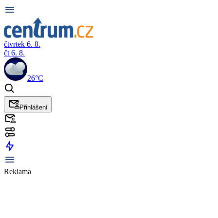
čtvrtek 6. 8.
čt 6. 8.
26°C
Přihlášení
Reklama