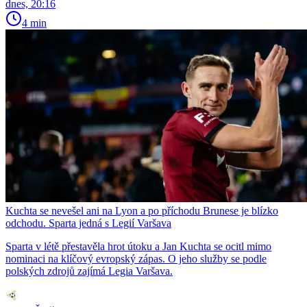
dnes, 20:16
4 min
Kuchta se nevešel ani na Lyon a po příchodu Brunese je blízko
odchodu. Sparta jedná s Legií Varšava
Sparta v létě přestavěla hrot útoku a Jan Kuchta se ocitl mimo
nominaci na klíčový evropský zápas. O jeho služby se podle
polských zdrojů zajímá Legia Varšava.