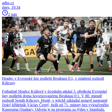
adbz.cz
dnes, 19:34
2 min
Hradec v Evropské lize podlehl Besiktasi 0:1, v oslabení rozhodl
Kilicsoy
Fotbalisté Hradce Králové v úvodním utkání 3. předkola Evropské
ligy podlehli doma favorizovanému Besiktasi 0:1. V 80. minutě
rozhodl Semih Kilicsoy. Hosté, v jejichž základní sestavě nastoupil
český křídelník Václav Černý, hráli od 71. minuty bez vyloučeného
Kassouma Ouattary. Odveta je na programu za týden v Istanbulu.