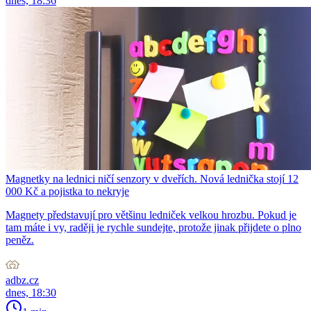
dnes, 18:36
Magnetky na lednici ničí senzory v dveřích. Nová lednička stojí 12
000 Kč a pojistka to nekryje
Magnety představují pro většinu ledniček velkou hrozbu. Pokud je
tam máte i vy, raději je rychle sundejte, protože jinak přijdete o plno
peněz.
adbz.cz
dnes, 18:30