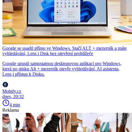
Google se usadil přímo ve Windows. Stačí ALT + mezerník a máte
vyhledávání, Lens i Disk bez otevření prohlížeče
Google spustil samostatnou desktopovou aplikaci pro Windows,
která po stisku Alt + mezerník otevře vyhledávání, AI asistenta,
Lens i přístup k Disku.
Mobify.cz
dnes, 20:32
4 min
Reklama