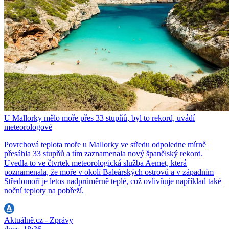
U Mallorky mělo moře přes 33 stupňů, byl to rekord, uvádí
meteorologové
Povrchová teplota moře u Mallorky ve středu odpoledne mírně
přesáhla 33 stupňů a tím zaznamenala nový španělský rekord.
Uvedla to ve čtvrtek meteorologická služba Aemet, která
poznamenala, že moře v okolí Baleárských ostrovů a v západním
Středomoří je letos nadprůměrně teplé, což ovlivňuje například také
noční teploty na pobřeží.
Aktuálně.cz - Zprávy