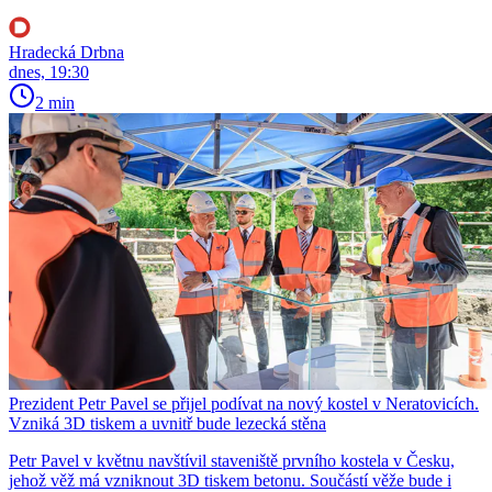
Hradecká Drbna
dnes, 19:30
2 min
Prezident Petr Pavel se přijel podívat na nový kostel v Neratovicích.
Vzniká 3D tiskem a uvnitř bude lezecká stěna
Petr Pavel v květnu navštívil staveniště prvního kostela v Česku,
jehož věž má vzniknout 3D tiskem betonu. Součástí věže bude i