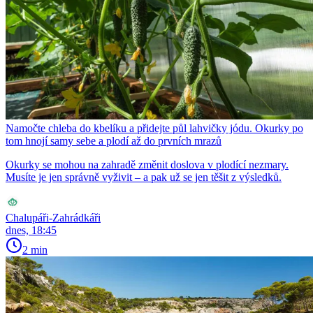
Namočte chleba do kbelíku a přidejte půl lahvičky jódu. Okurky po
tom hnojí samy sebe a plodí až do prvních mrazů
Okurky se mohou na zahradě změnit doslova v plodící nezmary.
Musíte je jen správně vyživit – a pak už se jen těšit z výsledků.
Chalupáři-Zahrádkáři
dnes, 18:45
2 min