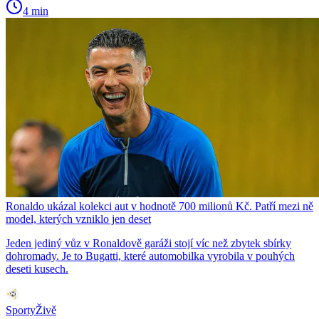
4 min
Ronaldo ukázal kolekci aut v hodnotě 700 milionů Kč. Patří mezi ně
model, kterých vzniklo jen deset
Jeden jediný vůz v Ronaldově garáži stojí víc než zbytek sbírky
dohromady. Je to Bugatti, které automobilka vyrobila v pouhých
deseti kusech.
SportyŽivě