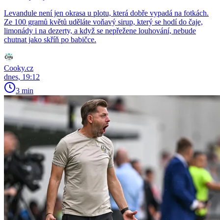
Levandule není jen okrasa u plotu, která dobře vypadá na fotkách.
Ze 100 gramů květů uděláte voňavý sirup, který se hodí do čaje,
limonády i na dezerty, a když se nepřežene louhování, nebude
chutnat jako skříň po babičce.
Cooky.cz
dnes, 19:12
3 min