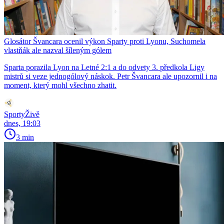
Glosátor Švancara ocenil výkon Sparty proti Lyonu, Suchomela
vlastňák ale nazval šíleným gólem
Sparta porazila Lyon na Letné 2:1 a do odvety 3. předkola Ligy
mistrů si veze jednogólový náskok. Petr Švancara ale upozornil i na
moment, který mohl všechno zhatit.
SportyŽivě
dnes, 19:03
3 min