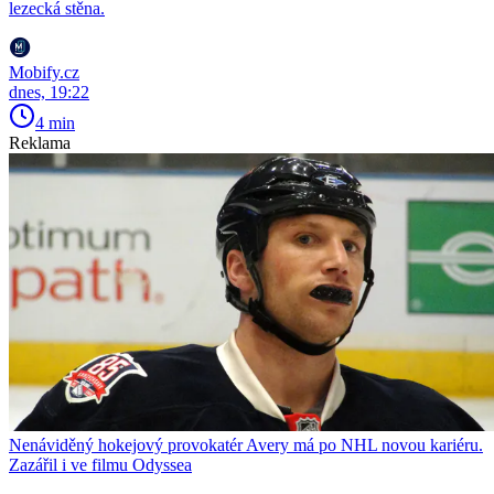
lezecká stěna.
Mobify.cz
dnes, 19:22
4 min
Reklama
Nenáviděný hokejový provokatér Avery má po NHL novou kariéru.
Zazářil i ve filmu Odyssea