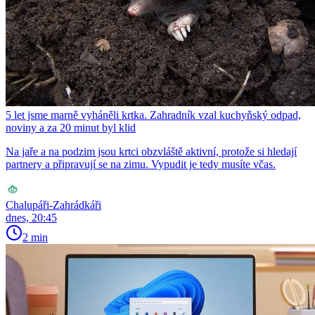
5 let jsme marně vyháněli krtka. Zahradník vzal kuchyňský odpad,
noviny a za 20 minut byl klid
Na jaře a na podzim jsou krtci obzvláště aktivní, protože si hledají
partnery a připravují se na zimu. Vypudit je tedy musíte včas.
Chalupáři-Zahrádkáři
dnes, 20:45
2 min