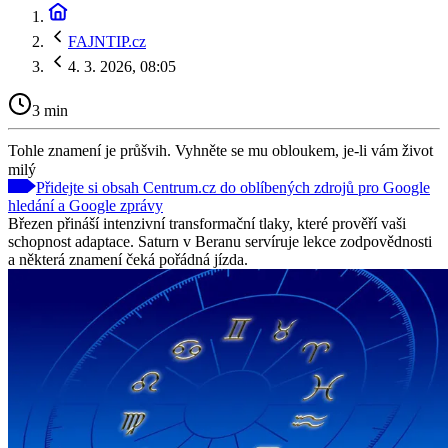
FAJNTIP.cz
4. 3. 2026, 08:05
3 min
Tohle znamení je průšvih. Vyhněte se mu obloukem, je-li vám život
milý
Přidejte si obsah Centrum.cz do oblíbených zdrojů pro Google
hledání a Google zprávy
Březen přináší intenzivní transformační tlaky, které prověří vaši
schopnost adaptace. Saturn v Beranu servíruje lekce zodpovědnosti
a některá znamení čeká pořádná jízda.