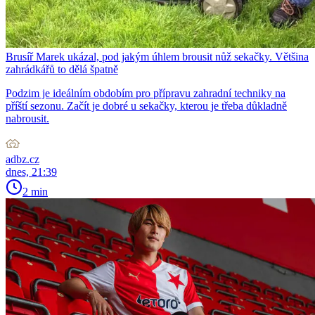
Brusíř Marek ukázal, pod jakým úhlem brousit nůž sekačky. Většina
zahrádkářů to dělá špatně
Podzim je ideálním obdobím pro přípravu zahradní techniky na
příští sezonu. Začít je dobré u sekačky, kterou je třeba důkladně
nabrousit.
adbz.cz
dnes, 21:39
2 min