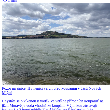
1 min
Pozor na sinice. Hygienici varují před koupáním v části Nových
Mlýnů
Chystáte se o víkendu k vodě? Ve většině přírodních koupališť na
jižní Moravě je voda vhodná ke koupání. Výjimkou zůstávají
laguny 1 a 2 horní nádrže Nové Mlýny na Břeclavsku, kde