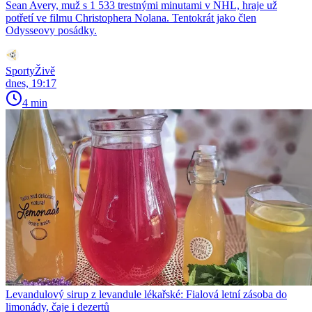
Sean Avery, muž s 1 533 trestnými minutami v NHL, hraje už
potřetí ve filmu Christophera Nolana. Tentokrát jako člen
Odysseovy posádky.
SportyŽivě
dnes, 19:17
4 min
Levandulový sirup z levandule lékařské: Fialová letní zásoba do
limonády, čaje i dezertů