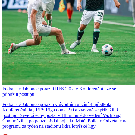
Fotbalisté Jablonce porazili RFS 2:0 a v Konferenční lize se
přiblížili postupu
Fotbalisté Jablonce porazili v úvodním utkání 3. předkola
Konferenční ligy RFS Riga doma 2:0 a výrazně se přiblížili k
postupu. Severočechy poslal v 18. minutě do vedení Vachtang
Čanturišvili a po pauze přidal pojistku Matěj Polidar. Odveta je na
programu za týden na stadionu lídra lotyšské ligy.