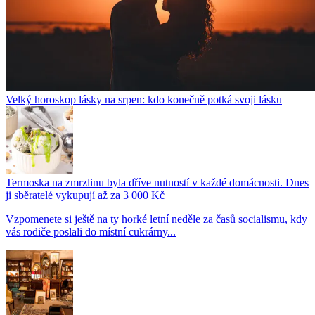
Velký horoskop lásky na srpen: kdo konečně potká svoji lásku
Termoska na zmrzlinu byla dříve nutností v každé domácnosti. Dnes
ji sběratelé vykupují až za 3 000 Kč
Vzpomenete si ještě na ty horké letní neděle za časů socialismu, kdy
vás rodiče poslali do místní cukrárny...