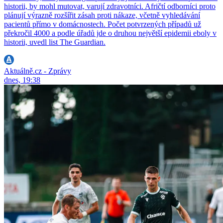
historii, by mohl mutovat, varují zdravotníci. Afričtí odborníci proto
plánují výrazně rozšířit zásah proti nákaze, včetně vyhledávání
pacientů přímo v domácnostech. Počet potvrzených případů už
překročil 4000 a podle úřadů jde o druhou největší epidemii eboly v
historii, uvedl list The Guardian.
Aktuálně.cz - Zprávy
dnes, 19:38