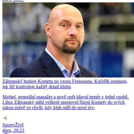
Zábranský buduje Kometu po vzoru Fergusona. Kučeřík popisuje,
jak šéf kontroluje každý detail klubu
Majitel, generální manažer a nově opět hlavní trenér v jedné osobě.
Libor Zábranský stáhl veškeré sportovní řízení Komety do svých
rukou právě ve chvíli, kdy klub míří do nové éry.
SportyŽivě
dnes, 20:23