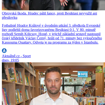
Obrovská škoda. Hradec pálil šance, proti Besiktasi nevyužil ani
přesilovku
Fotbalisté Hradce Králové v úvodním utkání 3. předkola Evropské
ligy podlehli doma favorizovanému Besiktasi 0:1. V 80. minutě
rozhodl Semih Kilicsoy. Hosté, v jejichž základní sestavě nastoupil
český křídelník Václav Černý, hráli od 71. minuty bez vyloučeného
Kassouma Ouattary. Odveta je na programu za týden v Istanbulu.
Aktuálně.cz - Sport
dnes, 19:05