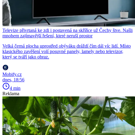
Televize přivrtaná ke zdi i postavená na skříňce už Čechy štve. Našli
mnohem zajímavější řešení, které neruší prostor
Velká černá plocha uprostřed obýváku dráždí čím dál víc lidí. Místo
klasického zavěšení volí posuvné panely, lamely nebo televizor,
který se tváří jako obraz.
Mobify.cz
dnes, 18:56
4 min
Reklama