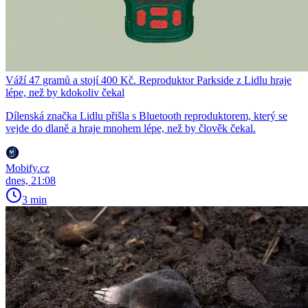
Váží 47 gramů a stojí 400 Kč. Reproduktor Parkside z Lidlu hraje
lépe, než by kdokoliv čekal
Dílenská značka Lidlu přišla s Bluetooth reproduktorem, který se
vejde do dlaně a hraje mnohem lépe, než by člověk čekal.
Mobify.cz
dnes, 21:08
3 min