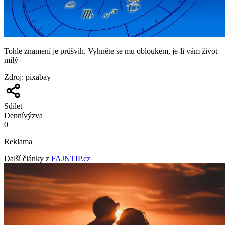
Tohle znamení je průšvih. Vyhněte se mu obloukem, je-li vám život
milý
Zdroj
:
pixabay
Sdílet
Denní
výzva
0
Reklama
Další články z
FAJNTIP.cz