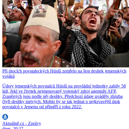
Při útocích povstaleckých Húsíů zemřelo na šest desítek jemenských
vojáků
Údery jemenských povstalců Húsíů na provládní jednotky zabily 58
lidí, řekl ve čtvrtek nejmenovaný vojenský zdroj agentuře AFP.
Zraněných jsou podle něj desítky. Předchozí údaje uváděly zhruba
čtyři desítky mrtvých. Mohlo by se tak jednat o nejkrvavější útok
povstalců v Jemenu od příměří z roku 2022.
Aktuálně.cz - Zprávy
dnes, 20:27