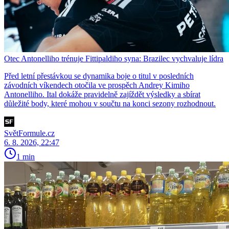
Otec Antonelliho trénuje Fittipaldiho syna: Brazilec vychvaluje lídra
Před letní přestávkou se dynamika boje o titul v posledních
závodních víkendech otočila ve prospěch Andrey Kimiho
Antonelliho. Ital dokáže pravidelně zajíždět výsledky a sbírat
důležité body, které mohou v součtu na konci sezony rozhodnout.
SvětFormule.cz
6. 8. 2026, 22:47
1 min