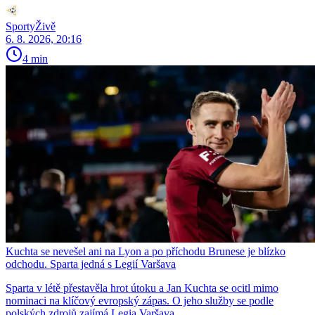
SportyŽivě
6. 8. 2026, 20:16
4 min
Kuchta se nevešel ani na Lyon a po příchodu Brunese je blízko
odchodu. Sparta jedná s Legií Varšava
Sparta v létě přestavěla hrot útoku a Jan Kuchta se ocitl mimo
nominaci na klíčový evropský zápas. O jeho služby se podle
polských zdrojů zajímá Legia Varšava.