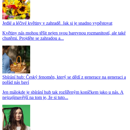
Jedlé a léčivé květiny v zahradě. Jak si je snadno vypěstovat
Květiny nás mohou těšit nejen svou barevnou rozmanitostí, ale také
chutěmi. Projděte se zahradou a...
Sbírání hub: Český fenomén, který se dědí z generace na generaci a
pořád nás baví
Jen málokde je sbírání hub tak rozšířeným koníčkem jako u nás. A
nejzajímavější na tom je, že si tuto...