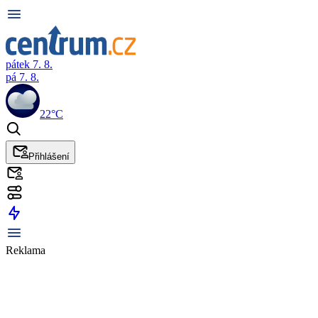
pátek 7. 8.
pá 7. 8.
22°C
Přihlášení
Reklama