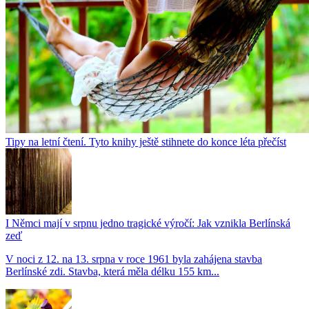
Tipy na letní čtení. Tyto knihy ještě stihnete do konce léta přečíst
I Němci mají v srpnu jedno tragické výročí: Jak vznikla Berlínská
zeď
V noci z 12. na 13. srpna v roce 1961 byla zahájena stavba
Berlínské zdi. Stavba, která měla délku 155 km...