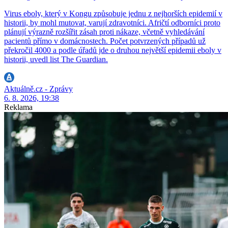
Virus eboly, který v Kongu způsobuje jednu z nejhorších epidemií v
historii, by mohl mutovat, varují zdravotníci. Afričtí odborníci proto
plánují výrazně rozšířit zásah proti nákaze, včetně vyhledávání
pacientů přímo v domácnostech. Počet potvrzených případů už
překročil 4000 a podle úřadů jde o druhou největší epidemii eboly v
historii, uvedl list The Guardian.
Aktuálně.cz - Zprávy
6. 8. 2026, 19:38
Reklama