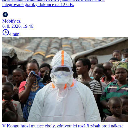
integrované grafiky dokonce na 12 GB.
Mobify.cz
6. 8. 2026, 19:46
4 min
V Kongu hrozí mutace eboly, zdravotníci rozšíří zásah proti nákaze