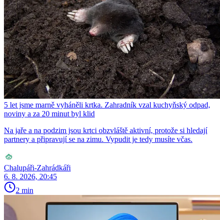
5 let jsme marně vyháněli krtka. Zahradník vzal kuchyňský odpad,
noviny a za 20 minut byl klid
Na jaře a na podzim jsou krtci obzvláště aktivní, protože si hledají
partnery a připravují se na zimu. Vypudit je tedy musíte včas.
Chalupáři-Zahrádkáři
6. 8. 2026, 20:45
2 min