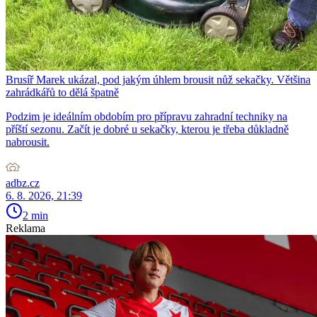
Brusíř Marek ukázal, pod jakým úhlem brousit nůž sekačky. Většina
zahrádkářů to dělá špatně
Podzim je ideálním obdobím pro přípravu zahradní techniky na
příští sezonu. Začít je dobré u sekačky, kterou je třeba důkladně
nabrousit.
adbz.cz
6. 8. 2026, 21:39
2 min
Reklama