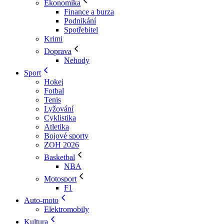
Ekonomika
Finance a burza
Podnikání
Spotřebitel
Krimi
Doprava
Nehody
Sport
Hokej
Fotbal
Tenis
Lyžování
Cyklistika
Atletika
Bojové sporty
ZOH 2026
Basketbal
NBA
Motosport
F1
Auto-moto
Elektromobily
Kultura