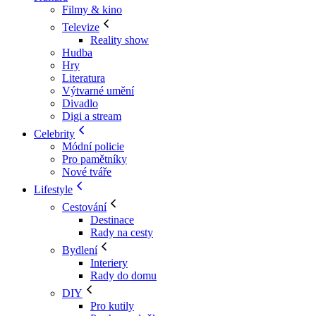
Filmy & kino
Televize
Reality show
Hudba
Hry
Literatura
Výtvarné umění
Divadlo
Digi a stream
Celebrity
Módní policie
Pro pamětníky
Nové tváře
Lifestyle
Cestování
Destinace
Rady na cesty
Bydlení
Interiery
Rady do domu
DIY
Pro kutily