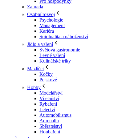
Pro hospodyňky
Zahrada
Osobní rozvoj
Psychologie
Management
Kariéra
Spiritualita a náboženství
Jídlo a vaření
Světová gastronomie
Levné vaření
Kulinářské triky
Mazlíčci
Kočky
Pejskové
Hobby
Modelářství
Včelařství
Rybaření
Letectví
Automobilismus
Adrenalin
Sběratelství
Houbaření