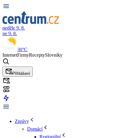
neděle 9. 8.
ne 9. 8.
30°C
Internet
Firmy
Recepty
Slovníky
Přihlášení
Zprávy
Domácí
Regionální