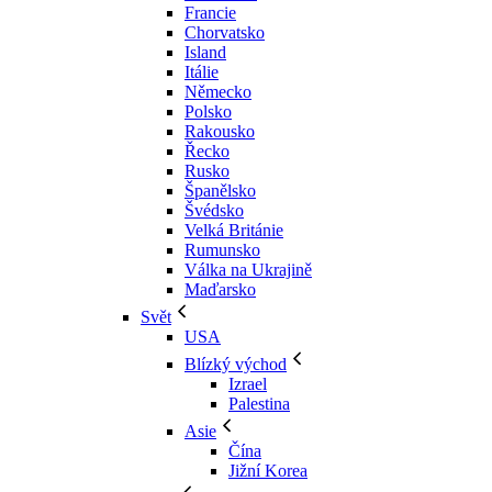
Francie
Chorvatsko
Island
Itálie
Německo
Polsko
Rakousko
Řecko
Rusko
Španělsko
Švédsko
Velká Británie
Rumunsko
Válka na Ukrajině
Maďarsko
Svět
USA
Blízký východ
Izrael
Palestina
Asie
Čína
Jižní Korea