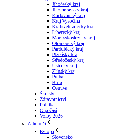
Jihočeský kraj
Jihomoravský kraj
Karlovarský kraj
Kraj Vysočina
Králověhradecký kraj
Liberecký kraj
Moravskoslezský kraj
Olomoucký kraj
Pardubický kraj
Plzeňský kraj
Středočeský kraj
Ústecký kraj
Zlínský kraj
Praha
Brno
Ostrava
Školství
Zdravotnictví
Politika
O počasí
Volby 2026
Zahraničí
Evropa
Slovensko