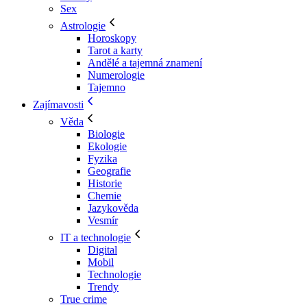
Sex
Astrologie
Horoskopy
Tarot a karty
Andělé a tajemná znamení
Numerologie
Tajemno
Zajímavosti
Věda
Biologie
Ekologie
Fyzika
Geografie
Historie
Chemie
Jazykověda
Vesmír
IT a technologie
Digital
Mobil
Technologie
Trendy
True crime