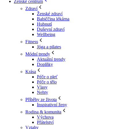
Ženské centrum
Zdraví
Ženské zdraví
Babiččina lékárna
Hubnutí
Duševní zdraví
Wellbeing
Fitness
Jóga a pilates
Módní trendy
Aktuální trendy
Doplňky
Krása
Péče o pleť
Péče o tělo
Vlasy
Nehty
Příběhy ze života
Inspirativní ženy
Rodina & komunita
Výchova
Přátelství
Vztahy