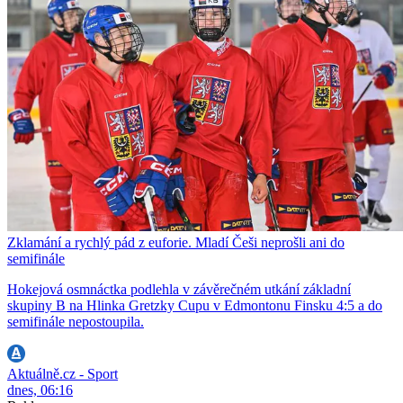
Zklamání a rychlý pád z euforie. Mladí Češi neprošli ani do
semifinále
Hokejová osmnáctka podlehla v závěrečném utkání základní
skupiny B na Hlinka Gretzky Cupu v Edmontonu Finsku 4:5 a do
semifinále nepostoupila.
Aktuálně.cz - Sport
dnes, 06:16