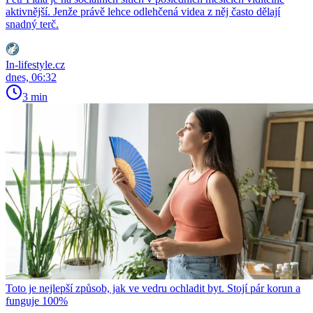
aktivnější. Jenže právě lehce odlehčená videa z něj často dělají
snadný terč.
In-lifestyle.cz
dnes, 06:32
3 min
Toto je nejlepší způsob, jak ve vedru ochladit byt. Stojí pár korun a
funguje 100%