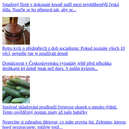
Smažený řízek v dokonalé krustě patří mezi nejoblíbenější česká
jídla. Naučte se ho připravit tak, aby se...
Retro kvíz o předmětech z dob socialismu: Pokud poznáte všech 10
věcí, nejspíše jste je používali denně
Domácnosti v Československu vypadaly ještě před několika
desítkami let úplně jinak než dnes. S naším kvízem...
Správné skladování prodlouží čerstvost okurek o mnoho týdnů.
Tento osvědčený postup znaly už naše babičky
Nenechte si zahradou diktovat, co máte zrovna jíst. Zeleninu, kterou
hned nezpracujete, můžete totiž...