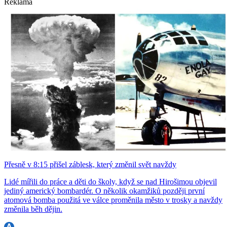
Reklama
Přesně v 8:15 přišel záblesk, který změnil svět navždy
Lidé mířili do práce a děti do školy, když se nad Hirošimou objevil
jediný americký bombardér. O několik okamžiků později první
atomová bomba použitá ve válce proměnila město v trosky a navždy
změnila běh dějin.