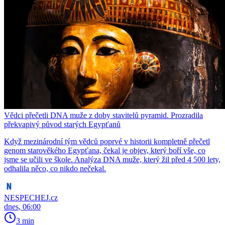
Vědci přečetli DNA muže z doby stavitelů pyramid. Prozradila
překvapivý původ starých Egypťanů
Když mezinárodní tým vědců poprvé v historii kompletně přečetl
genom starověkého Egypťana, čekal je objev, který boří vše, co
jsme se učili ve škole. Analýza DNA muže, který žil před 4 500 lety,
odhalila něco, co nikdo nečekal.
NESPECHEJ.cz
dnes, 06:00
3 min