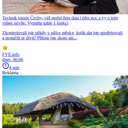
Technik varuje Čechy: váš mobil žere data i přes noc a vy o tom
vůbec nevíte. Vypněte tuhle 1 funkci
Zkontrolovali jste někdy v půlce měsíce, kolik dat jste spotřebovali,
a nestačili se divit? Přitom jste skoro nic...
FVE.info
dnes, 06:06
4 min
Reklama