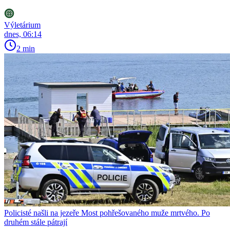
Výletárium
dnes, 06:14
2 min
Policisté našli na jezeře Most pohřešovaného muže mrtvého. Po
druhém stále pátrají