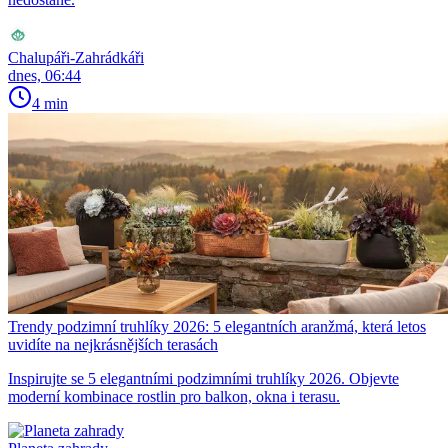
Chalupáři-Zahrádkáři
dnes, 06:44
4 min
Trendy podzimní truhlíky 2026: 5 elegantních aranžmá, která letos
uvidíte na nejkrásnějších terasách
Inspirujte se 5 elegantními podzimními truhlíky 2026. Objevte
moderní kombinace rostlin pro balkon, okna i terasu.