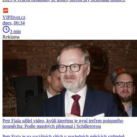
VIPživot.cz
dnes, 06:34
3 min
Reklama
Petr Fiala sdílel video, kvůli kterému je nyní terčem potupného
posměchu: Podle mnohých překonal i Schillerovou
Petr Fiala je na sociálních sítích v posledních měsících viditelně