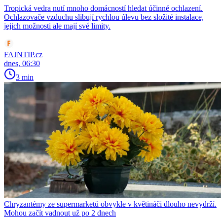
Tropická vedra nutí mnoho domácností hledat účinné ochlazení.
Ochlazovače vzduchu slibují rychlou úlevu bez složité instalace,
jejich možnosti ale mají své limity.
FAJNTIP.cz
dnes, 06:30
3 min
Chryzantémy ze supermarketů obvykle v květináči dlouho nevydrží.
Mohou začít vadnout už po 2 dnech