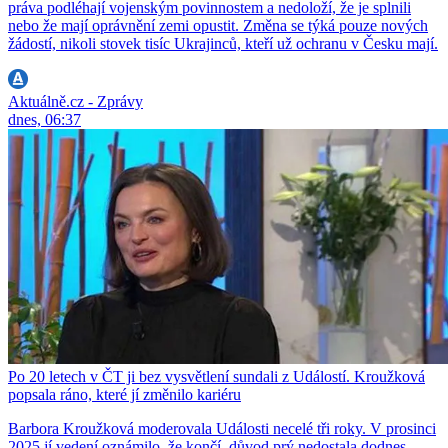
práva podléhají vojenským povinnostem a nedoloží, že je splnili
nebo že mají oprávnění zemi opustit. Změna se týká pouze nových
žádostí, nikoli stovek tisíc Ukrajinců, kteří už ochranu v Česku mají.
Aktuálně.cz - Zprávy
dnes, 06:37
Po 20 letech v ČT ji bez vysvětlení sundali z Událostí. Kroužková
popsala ráno, které jí změnilo kariéru
Barbora Kroužková moderovala Události necelé tři roky. V prosinci
2025 jí vedení oznámilo, že končí, důvod prý nedostala dodnes.