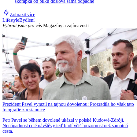
skořápka od bílku doslova sama odpadne
Zobrazit více
Lifestyle
Bydlení
Vybrali jsme pro vás
Magazíny a zajímavosti
Prezident Pavel vyrazil na tajnou dovolenou: Prozradila ho však tato
fotografie z restaurace
Petr Pavel se během dovolené ukázal v polské Kudowě-Zdróji.
Nenápadnost celé návštěvy teď budí větší pozornost než samotná
cesta.