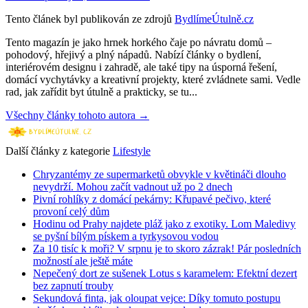
Tento článek byl publikován ze zdrojů
BydlímeÚtulně.cz
Tento magazín je jako hrnek horkého čaje po návratu domů –
pohodový, hřejivý a plný nápadů. Nabízí články o bydlení,
interiérovém designu i zahradě, ale také tipy na úsporná řešení,
domácí vychytávky a kreativní projekty, které zvládnete sami. Vedle
rad, jak zařídit byt útulně a prakticky, se tu...
Všechny články tohoto autora →
Další články z kategorie
Lifestyle
Chryzantémy ze supermarketů obvykle v květináči dlouho
nevydrží. Mohou začít vadnout už po 2 dnech
Pivní rohlíky z domácí pekárny: Křupavé pečivo, které
provoní celý dům
Hodinu od Prahy najdete pláž jako z exotiky. Lom Maledivy
se pyšní bílým pískem a tyrkysovou vodou
Za 10 tisíc k moři? V srpnu je to skoro zázrak! Pár posledních
možností ale ještě máte
Nepečený dort ze sušenek Lotus s karamelem: Efektní dezert
bez zapnutí trouby
Sekundová finta, jak oloupat vejce: Díky tomuto postupu