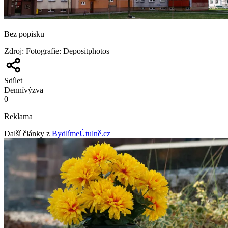
Bez popisku
Zdroj
:
Fotografie: Depositphotos
Sdílet
Denní
výzva
0
Reklama
Další články z
BydlímeÚtulně.cz