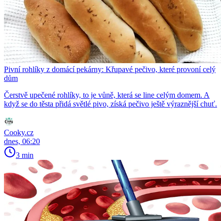
Pivní rohlíky z domácí pekárny: Křupavé pečivo, které provoní celý
dům
Čerstvě upečené rohlíky, to je vůně, která se line celým domem. A
když se do těsta přidá světlé pivo, získá pečivo ještě výraznější chuť.
Cooky.cz
dnes, 06:20
3 min