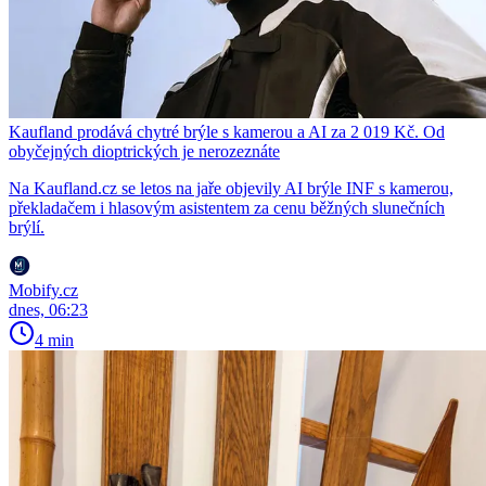
Kaufland prodává chytré brýle s kamerou a AI za 2 019 Kč. Od
obyčejných dioptrických je nerozeznáte
Na Kaufland.cz se letos na jaře objevily AI brýle INF s kamerou,
překladačem i hlasovým asistentem za cenu běžných slunečních
brýlí.
Mobify.cz
dnes, 06:23
4 min