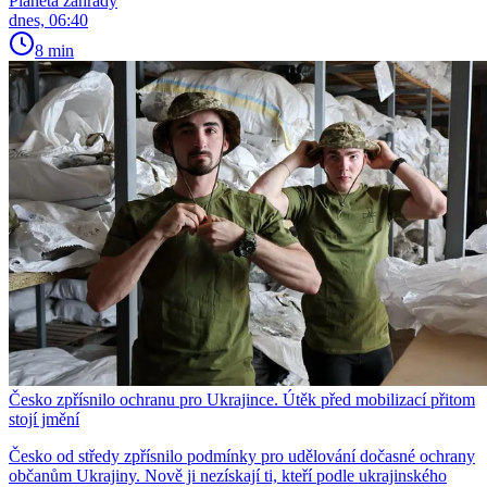
Planeta zahrady
dnes, 06:40
8 min
Česko zpřísnilo ochranu pro Ukrajince. Útěk před mobilizací přitom
stojí jmění
Česko od středy zpřísnilo podmínky pro udělování dočasné ochrany
občanům Ukrajiny. Nově ji nezískají ti, kteří podle ukrajinského