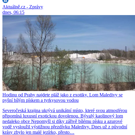
Aktuálně.cz - Zprávy
dnes, 06:15
Hodinu od Prahy najdete pláž jako z exotiky. Lom Maledivy se
pyšní bílým pískem a tyrkysovou vodou
Severočeská krajina ukrývá unikátní místo, které svou atmosférou
připomíná luxusní exotickou dovolenou. Bývalý kaolinový lom
nedaleko obce Nepomyšl si díky zářivě bílému písku a azurové
vodě vysloužil výstižnou přezdívku Maledivy. Dnes už z původní
krásy zbylo jen malé jezírko, přesto…