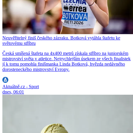
Neuvěřitelný finiš českého zázraku. Botková vytáhla štafetu ke
světovému stříbru
Česká smíšená štafeta na 4x400 metrů získala stříbro na juniorském
mistrovství světa v atletice. Nejrychlejším úsekem ze všech finalistek
jí k tomu pomohla finišmanka Linda Botková, hvězda nedávného
dorosteneckého mistrovství Evropy.
Aktuálně.cz - Sport
dnes, 06:01