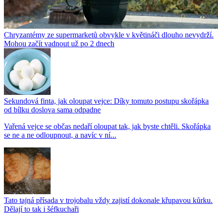
Chryzantémy ze supermarketů obvykle v květináči dlouho nevydrží.
Mohou začít vadnout už po 2 dnech
Sekundová finta, jak oloupat vejce: Díky tomuto postupu skořápka
od bílku doslova sama odpadne
Vařená vejce se občas nedaří oloupat tak, jak byste chtěli. Skořápka
se ne a ne odloupnout, a navíc v ní...
Tato tajná přísada v trojobalu vždy zajistí dokonale křupavou kůrku.
Dělají to tak i šéfkuchaři