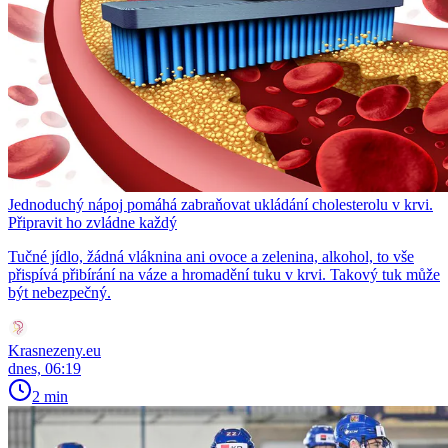
Jednoduchý nápoj pomáhá zabraňovat ukládání cholesterolu v krvi.
Připravit ho zvládne každý
Tučné jídlo, žádná vláknina ani ovoce a zelenina, alkohol, to vše
přispívá přibírání na váze a hromadění tuku v krvi. Takový tuk může
být nebezpečný.
Krasnezeny.eu
dnes, 06:19
2 min