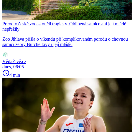
Porod v české zoo skončil tragicky. Oblíbená samice ani její mládě
nepřežily
Zoo Jihlava přišla o víkendu při komplikovaném porodu o chovnou
samici zebry Burchellovy i její mládě.
VědaŽivě.cz
dnes, 06:05
4 min