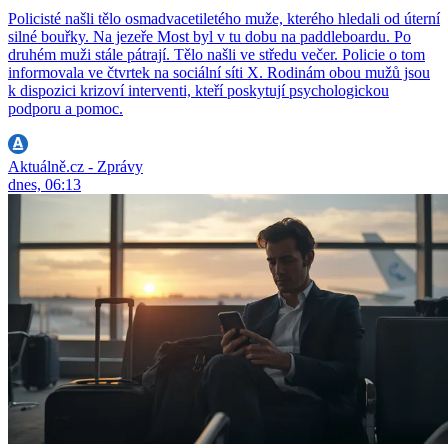
Policisté našli tělo osmadvacetiletého muže, kterého hledali od úterní
silné bouřky. Na jezeře Most byl v tu dobu na paddleboardu. Po
druhém muži stále pátrají. Tělo našli ve středu večer. Policie o tom
informovala ve čtvrtek na sociální síti X. Rodinám obou mužů jsou
k dispozici krizoví interventi, kteří poskytují psychologickou
podporu a pomoc.
Aktuálně.cz - Zprávy
dnes, 06:13