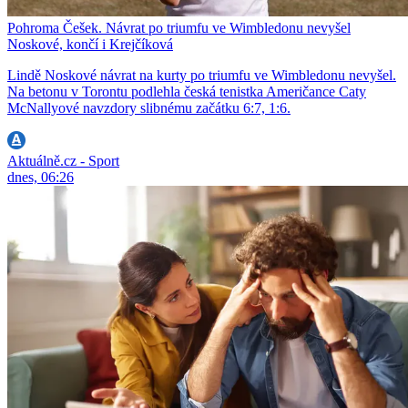
Pohroma Češek. Návrat po triumfu ve Wimbledonu nevyšel
Noskové, končí i Krejčíková
Lindě Noskové návrat na kurty po triumfu ve Wimbledonu nevyšel.
Na betonu v Torontu podlehla česká tenistka Američance Caty
McNallyové navzdory slibnému začátku 6:7, 1:6.
Aktuálně.cz - Sport
dnes, 06:26