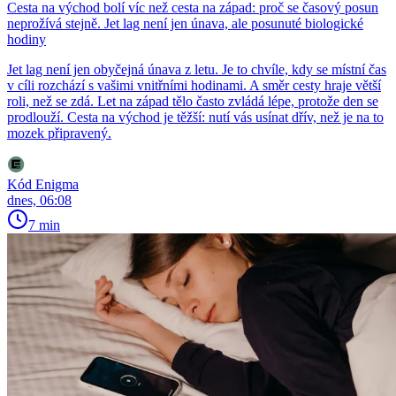
Cesta na východ bolí víc než cesta na západ: proč se časový posun
neprožívá stejně. Jet lag není jen únava, ale posunuté biologické
hodiny
Jet lag není jen obyčejná únava z letu. Je to chvíle, kdy se místní čas
v cíli rozchází s vašimi vnitřními hodinami. A směr cesty hraje větší
roli, než se zdá. Let na západ tělo často zvládá lépe, protože den se
prodlouží. Cesta na východ je těžší: nutí vás usínat dřív, než je na to
mozek připravený.
Kód Enigma
dnes, 06:08
7 min