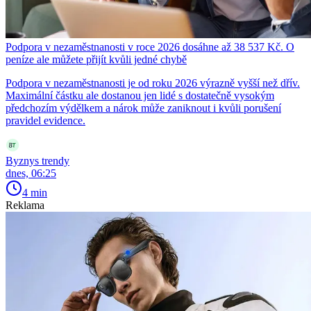
Podpora v nezaměstnanosti v roce 2026 dosáhne až 38 537 Kč. O
peníze ale můžete přijít kvůli jedné chybě
Podpora v nezaměstnanosti je od roku 2026 výrazně vyšší než dřív.
Maximální částku ale dostanou jen lidé s dostatečně vysokým
předchozím výdělkem a nárok může zaniknout i kvůli porušení
pravidel evidence.
Byznys trendy
dnes, 06:25
4 min
Reklama