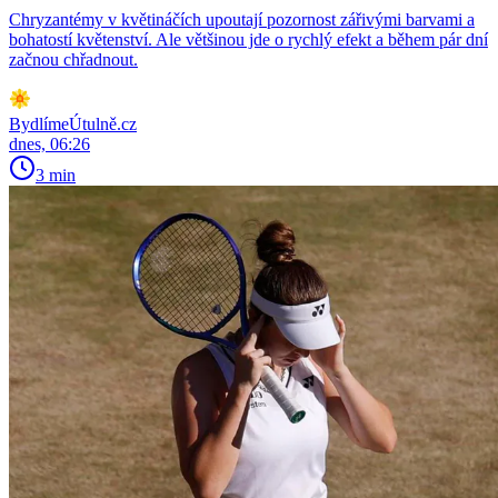
Chryzantémy v květináčích upoutají pozornost zářivými barvami a
bohatostí květenství. Ale většinou jde o rychlý efekt a během pár dní
začnou chřadnout.
BydlímeÚtulně.cz
dnes, 06:26
3 min