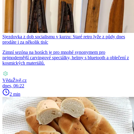
Sjezdovka z dob socialismu v kurzu: Staré retro lyže z půdy dnes
prodáte i za několik tisíc
Zimní sezóna na horách je pro mnohé synonymem pro
nejmodernější carvingové speciálky, helmy s bluetooth a oblečení z
kosmických materiálů.
VědaŽivě.cz
dnes, 06:22
2 min