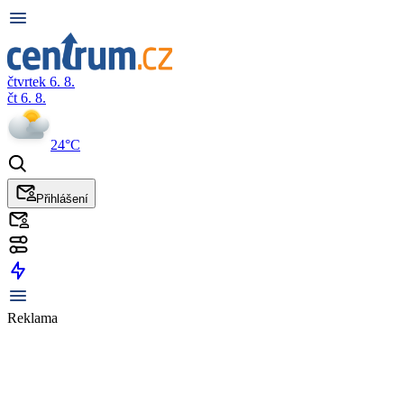
čtvrtek 6. 8.
čt 6. 8.
24°C
Přihlášení
Reklama