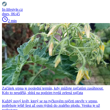
In-lifestyle.cz
dnes, 06:45
2 min
Začátek srpna je poslední termín, kdy můžete rajčatům zasáhnout.
Kdo to neudělá, sbírá na podzim tvrdá zelená rajčata
Každý nový květ, který se na tyčkovém rajčeti otevře v srpnu,
potřebuje ještě šest až osm týdnů do zralého plodu. Venku je už
nedostane.