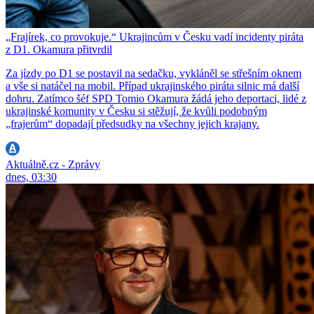
„Frajírek, co provokuje.“ Ukrajincům v Česku vadí incidenty piráta
z D1. Okamura přitvrdil
Za jízdy po D1 se postavil na sedačku, vykláněl se střešním oknem
a vše si natáčel na mobil. Případ ukrajinského piráta silnic má další
dohru. Zatímco šéf SPD Tomio Okamura žádá jeho deportaci, lidé z
ukrajinské komunity v Česku si stěžují, že kvůli podobným
„frajerům“ dopadají předsudky na všechny jejich krajany.
Aktuálně.cz - Zprávy
dnes, 03:30