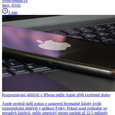
SvětFormule.cz
dnes, 03:02
1 min
Rozpoznávání obličejů v iPhonu může Apple přijít extrémně draho
Apple prohrál další pokus o zastavení hromadné žaloby kvůli
rozpoznávání obličejů v aplikaci Fotky. Pokud soud rozhodne ve
prospěch žalobců, může americký gigant zaplatit až 32,5 miliardy