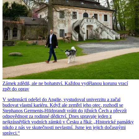
Zámek zdědil, ale ne bohatství. Každou vydělanou korunu vrací
zpět do oprav
V sedmnácti odešel do Anglie, vystudoval univerzitu a začal
budovat vlastní kariéru. Když ale zemřel jeho otec, rozhodl se
Stephanos Germenis-Hildprandt vrátit do jižních Čech a převzít
odpovědnost za rodinné dědictví. Dnes spravuje jeden z
nejkrásnějších vodních zámků v Česku a říká: „Historické památky
nikdo z nás ve skutečnosti nevlastní. Jsme jen jejich dočasnými
správci.“