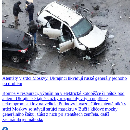
Atentáty v srdci Moskvy. Ukrajinci likvidují ruské generály jednoho
po druhém
Bomba v restauraci, výbušnina v elektrické koloběžce či nálož pod
autem. Ukrajinské tajné služby rozpoutaly v týlu nepřítele
nekompromisní lov na velitele Putinovy invaze. Cílem atentátníků v
srdci Moskvy se stávají strůjci masakru v Buči i klíčové mozky
generálního štábu. Část z nich při atentátech zemřela, další
zachránila jen náhoda.