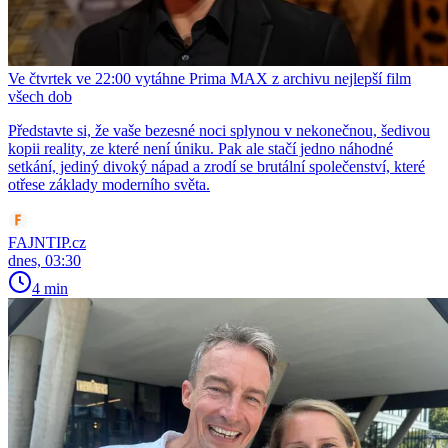
Ve čtvrtek ve 22:00 vytáhne Prima MAX z archivu nejlepší film
všech dob
Představte si, že vaše bezesné noci splynou v nekonečnou, šedivou
kopii reality, ze které není úniku. Pak ale stačí jedno náhodné
setkání, jediný divoký nápad a zrodí se brutální společenství, které
otřese základy moderního světa.
FAJNTIP.cz
dnes, 03:30
4 min