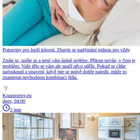
Potraviny pro lepší trávení. Zbavte se nadýmání jednou pro vždy
Znáte to, najíte se a není vám úplně nejlépe. Přitom nevíte, v čem je
problém. Vaše tělo se vám ale snaží něco sdělit. Pokud se cítíte
nafouknutí a unavení, když jste se právě dobře najedli, může to
znamenat nevhodnou kombinaci jídla.
Krasnezeny.eu
dnes, 04:00
2 min