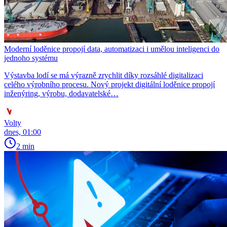
Moderní loděnice propojí data, automatizaci i umělou inteligenci do
jednoho systému
Výstavba lodí se má výrazně zrychlit díky rozsáhlé digitalizaci
celého výrobního procesu. Nový projekt digitální loděnice propojí
inženýring, výrobu, dodavatelské…
Volty
dnes, 01:00
2 min