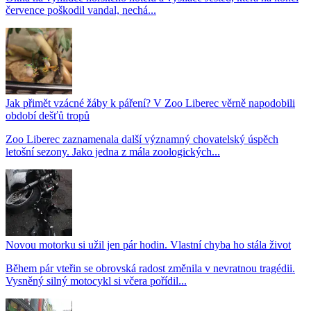
července poškodil vandal, nechá...
Jak přimět vzácné žáby k páření? V Zoo Liberec věrně napodobili
období dešťů tropů
Zoo Liberec zaznamenala další významný chovatelský úspěch
letošní sezony. Jako jedna z mála zoologických...
Novou motorku si užil jen pár hodin. Vlastní chyba ho stála život
Během pár vteřin se obrovská radost změnila v nevratnou tragédii.
Vysněný silný motocykl si včera pořídil...