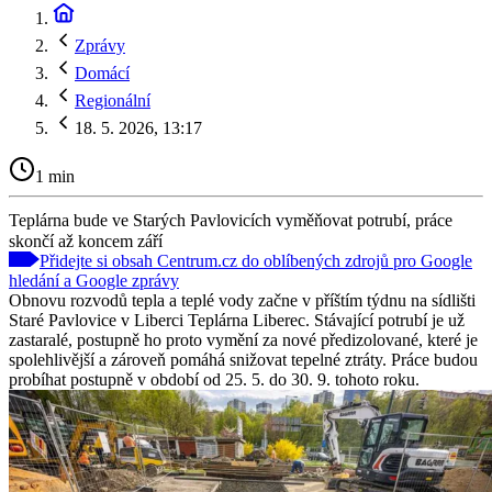
Zprávy
Domácí
Regionální
18. 5. 2026, 13:17
1 min
Teplárna bude ve Starých Pavlovicích vyměňovat potrubí, práce
skončí až koncem září
Přidejte si obsah Centrum.cz do oblíbených zdrojů pro Google
hledání a Google zprávy
Obnovu rozvodů tepla a teplé vody začne v příštím týdnu na sídlišti
Staré Pavlovice v Liberci Teplárna Liberec. Stávající potrubí je už
zastaralé, postupně ho proto vymění za nové předizolované, které je
spolehlivější a zároveň pomáhá snižovat tepelné ztráty. Práce budou
probíhat postupně v období od 25. 5. do 30. 9. tohoto roku.