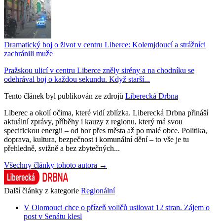
Dramatický boj o život v centru Liberce: Kolemjdoucí a strážníci
zachránili muže
Pražskou ulicí v centru Liberce zněly sirény a na chodníku se
odehrával boj o každou sekundu. Když starší...
Tento článek byl publikován ze zdrojů
Liberecká Drbna
Liberec a okolí očima, které vidí zblízka. Liberecká Drbna přináší
aktuální zprávy, příběhy i kauzy z regionu, který má svou
specifickou energii – od hor přes města až po malé obce. Politika,
doprava, kultura, bezpečnost i komunální dění – to vše je tu
přehledně, svižně a bez zbytečných...
Všechny články tohoto autora →
Další články z kategorie
Regionální
V Olomouci chce o přízeň voličů usilovat 12 stran. Zájem o
post v Senátu klesl