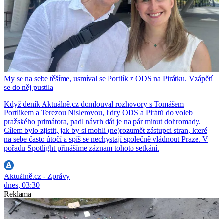
My se na sebe těšíme, usmíval se Portlík z ODS na Pirátku. Vzápětí
se do něj pustila
Když deník Aktuálně.cz domlouval rozhovory s Tomášem
Portlíkem a Terezou Nislerovou, lídry ODS a Pirátů do voleb
pražského primátora, padl návrh dát je na pár minut dohromady.
Cílem bylo zjistit, jak by si mohli (ne)rozumět zástupci stran, které
na sebe často útočí a spíš se nechystají společně vládnout Praze. V
pořadu Spotlight přinášíme záznam tohoto setkání.
Aktuálně.cz - Zprávy
dnes, 03:30
Reklama