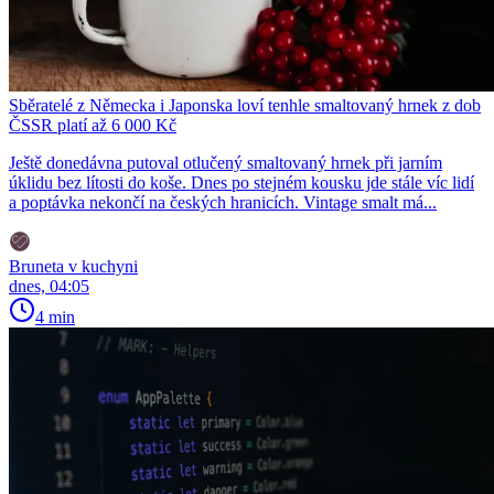
Sběratelé z Německa i Japonska loví tenhle smaltovaný hrnek z dob
ČSSR platí až 6 000 Kč
Ještě donedávna putoval otlučený smaltovaný hrnek při jarním
úklidu bez lítosti do koše. Dnes po stejném kousku jde stále víc lidí
a poptávka nekončí na českých hranicích. Vintage smalt má...
Bruneta v kuchyni
dnes, 04:05
4 min