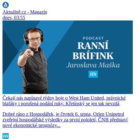
Aktuálně.cz - Magazín
dnes, 03:55
Čekají nás napínavé týdny boje o West Ham United, právnické
blafáky i porušená podání ruky. Křetínský se jen tak nevzdá
Dobré ráno z Hospodářek, je čtvrtek 6. srpna, Orlen Unipetrol
zveřejní hospodářské výsledky za první pololetí, ČNB představí
nové ekonomické prognózy...