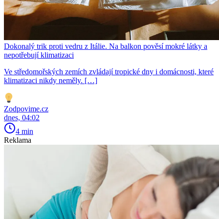
Dokonalý trik proti vedru z Itálie. Na balkon pověsí mokré látky a
nepotřebují klimatizaci
Ve středomořských zemích zvládají tropické dny i domácnosti, které
klimatizaci nikdy neměly. […]
Zodpovime.cz
dnes, 04:02
4 min
Reklama