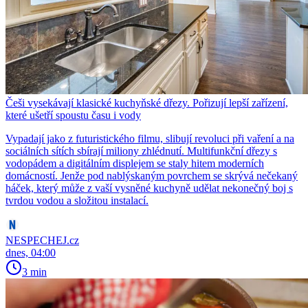
Češi vysekávají klasické kuchyňské dřezy. Pořizují lepší zařízení,
které ušetří spoustu času i vody
Vypadají jako z futuristického filmu, slibují revoluci při vaření a na
sociálních sítích sbírají miliony zhlédnutí. Multifunkční dřezy s
vodopádem a digitálním displejem se staly hitem moderních
domácností. Jenže pod nablýskaným povrchem se skrývá nečekaný
háček, který může z vaší vysněné kuchyně udělat nekonečný boj s
tvrdou vodou a složitou instalací.
NESPECHEJ.cz
dnes, 04:00
3 min