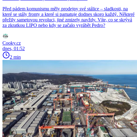
Před pádem komunismu měly prodejny své stálice – sladkosti, na
které se stály fronty a které si pamatuje dodnes skoro každý. Některé
přežily sametovou revoluci, jiné zmizely navždy. Víte, co se skrývá
za zkratkou LIPO nebo kdy se začalo vyrábět Pedro?
Cooky.cz
dnes, 01:52
2 min