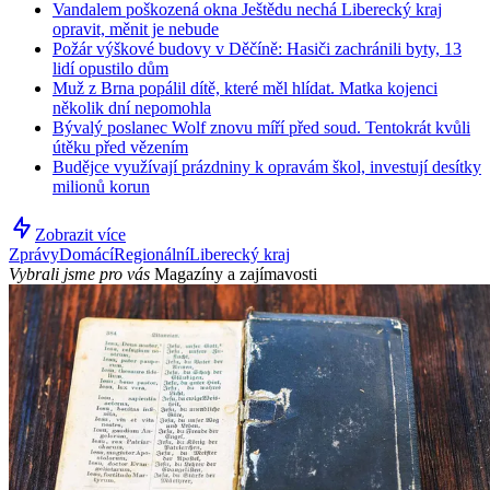
Vandalem poškozená okna Ještědu nechá Liberecký kraj
opravit, měnit je nebude
Požár výškové budovy v Děčíně: Hasiči zachránili byty, 13
lidí opustilo dům
Muž z Brna popálil dítě, které měl hlídat. Matka kojenci
několik dní nepomohla
Bývalý poslanec Wolf znovu míří před soud. Tentokrát kvůli
útěku před vězením
Budějce využívají prázdniny k opravám škol, investují desítky
milionů korun
Zobrazit více
Zprávy
Domácí
Regionální
Liberecký kraj
Vybrali jsme pro vás
Magazíny a zajímavosti