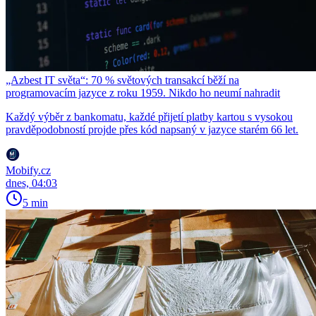
„Azbest IT světa“: 70 % světových transakcí běží na
programovacím jazyce z roku 1959. Nikdo ho neumí nahradit
Každý výběr z bankomatu, každé přijetí platby kartou s vysokou
pravděpodobností projde přes kód napsaný v jazyce starém 66 let.
Mobify.cz
dnes, 04:03
5 min