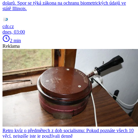
dolarů. Spor se týká zákona na ochranu biometrických údajů ve
státě Illinois.
cdr.cz
dnes, 03:00
2 min
Reklama
Retro kvíz o předmětech z dob socialismu: Pokud poznáte všech 10
věcí, nejspíše jste je používali denně