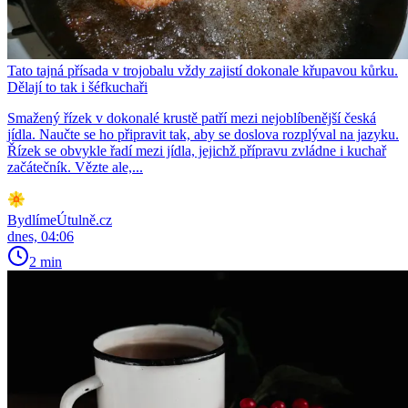
Tato tajná přísada v trojobalu vždy zajistí dokonale křupavou kůrku.
Dělají to tak i šéfkuchaři
Smažený řízek v dokonalé krustě patří mezi nejoblíbenější česká
jídla. Naučte se ho připravit tak, aby se doslova rozplýval na jazyku.
Řízek se obvykle řadí mezi jídla, jejichž přípravu zvládne i kuchař
začátečník. Vězte ale,...
BydlímeÚtulně.cz
dnes, 04:06
2 min