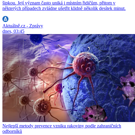
šipkou. Její význam často uniká i místním řidičům, přitom v
některých případech zvládne ušetřit klidně několik desítek minut.
Aktuálně.cz - Zprávy
dnes, 03:45
Nejlepší metody prevence vzniku rakoviny podle zahraničních
odborníků