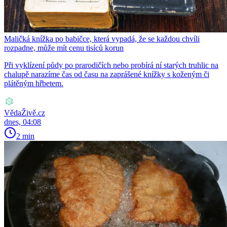
Maličká knížka po babičce, která vypadá, že se každou chvíli
rozpadne, může mít cenu tisíců korun
Při vyklízení půdy po prarodičích nebo probírá ní starých truhlic na
chalupě narazíme čas od času na zaprášené knížky s koženým či
plátěným hřbetem.
VědaŽivě.cz
dnes, 04:08
2 min