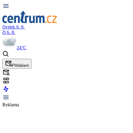
čtvrtek 6. 8.
čt 6. 8.
24°C
Přihlášení
Reklama