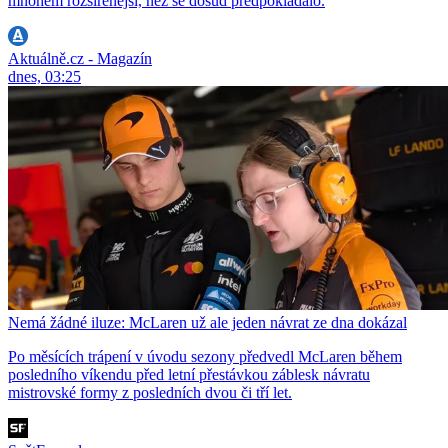
mnohem rozšířenější, než se dosud předpokládalo.
Aktuálně.cz - Magazín
dnes, 03:25
Nemá žádné iluze: McLaren už ale jeden návrat ze dna dokázal
Po měsících trápení v úvodu sezony předvedl McLaren během
posledního víkendu před letní přestávkou záblesk návratu
mistrovské formy z posledních dvou či tří let.