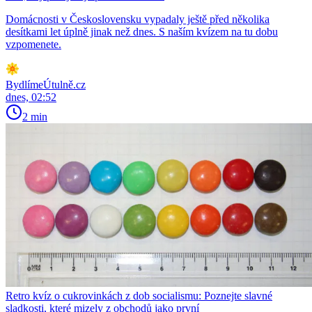
Domácnosti v Československu vypadaly ještě před několika
desítkami let úplně jinak než dnes. S naším kvízem na tu dobu
vzpomenete.
BydlímeÚtulně.cz
dnes, 02:52
2 min
Retro kvíz o cukrovinkách z dob socialismu: Poznejte slavné
sladkosti, které mizely z obchodů jako první