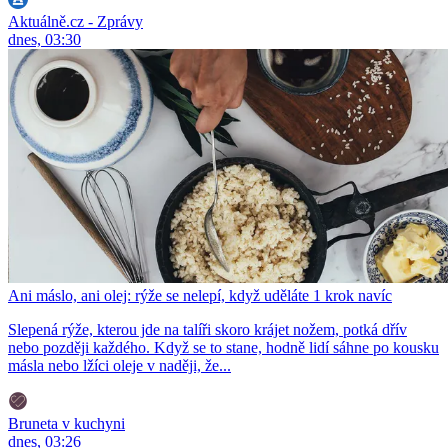
Aktuálně.cz - Zprávy
dnes, 03:30
Ani máslo, ani olej: rýže se nelepí, když uděláte 1 krok navíc
Slepená rýže, kterou jde na talíři skoro krájet nožem, potká dřív
nebo později každého. Když se to stane, hodně lidí sáhne po kousku
másla nebo lžíci oleje v naději, že...
Bruneta v kuchyni
dnes, 03:26