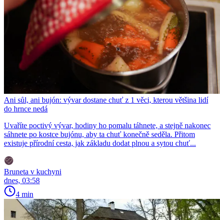
Ani sůl, ani bujón: vývar dostane chuť z 1 věci, kterou většina lidí
do hrnce nedá
Uvaříte poctivý vývar, hodiny ho pomalu táhnete, a stejně nakonec
sáhnete po kostce bujónu, aby ta chuť konečně seděla. Přitom
existuje přírodní cesta, jak základu dodat plnou a sytou chuť...
Bruneta v kuchyni
dnes, 03:58
4 min