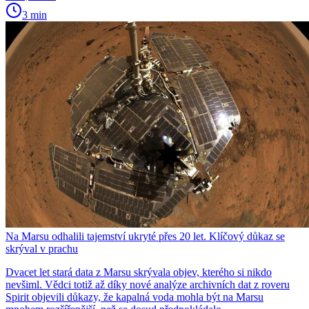
3 min
Na Marsu odhalili tajemství ukryté přes 20 let. Klíčový důkaz se
skrýval v prachu
Dvacet let stará data z Marsu skrývala objev, kterého si nikdo
nevšiml. Vědci totiž až díky nové analýze archivních dat z roveru
Spirit objevili důkazy, že kapalná voda mohla být na Marsu