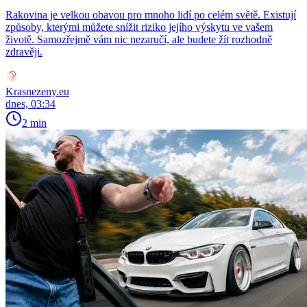
Rakovina je velkou obavou pro mnoho lidí po celém světě. Existují
způsoby, kterými můžete snížit riziko jejího výskytu ve vašem
životě. Samozřejmě vám nic nezaručí, ale budete žít rozhodně
zdravěji.
Krasnezeny.eu
dnes, 03:34
2 min