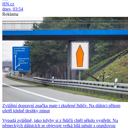
HN.cz
dnes, 03:54
Reklama
Zvláštní dopravní značka mate i zkušené řidiče. Na dálnici přitom
ušetří klidně desítky minut
Vypadá zvláštně, jako kdyby si z řidičů chtěl někdo vystřelit. Na
německých dálnicích se objevuje velká bílá tabule s oranžovou