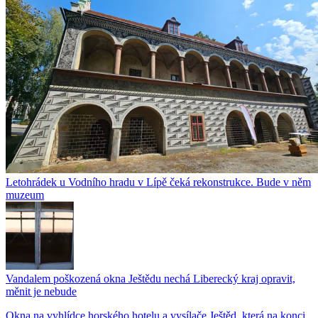
Letohrádek u Vodního hradu v Lípě čeká rekonstrukce. Bude v něm
muzeum
Vandalem poškozená okna Ještědu nechá Liberecký kraj opravit,
měnit je nebude
Okna na vyhlídce horského hotelu a vysílače Ještěd, která na konci