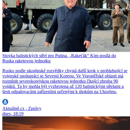
Stovka balistických střel pro Putina. „Rakeťák“ Kim posílá do
Ruska raketovou jednotku
Rusko podle ukrajinské rozvědky chystá další krok v prohlubující se
vojenské spolupráci se Severní Koreou. Ve Voroněžské oblasti má
rozmístit severokorejskou raketovou jednotku čítající zhruba 90
vojáků. Ta by mohla být vyzbrojena až 120 balistickými střelami a
šesti odpalovacími zařízeními určenými k útokům na Ukrajinu.
Aktuálně.cz - Zprávy
dnes, 18:19