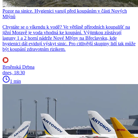
Pozor na sinice. Hygienici varují před koupáním v části Nových
Mlýnů
Chystáte se o víkendu k vodě? Ve většině přírodních koupališť na
jižní Moravě je voda vhodná ke koupání. Výjimkou zůstávají
laguny 1 a 2 horní nádrže Nové Mlýny na Břeclavsku, kde
hygienici dál evidují výskyt sinic. Pro citlivější skupiny lidí tak může
být koupání zdravotním rizikem.
Brněnská Drbna
dnes, 18:30
1 min