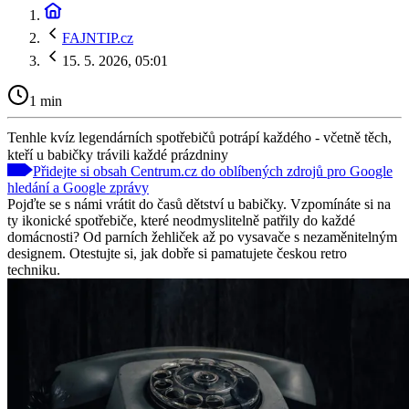
FAJNTIP.cz
15. 5. 2026, 05:01
1 min
Tenhle kvíz legendárních spotřebičů potrápí každého - včetně těch,
kteří u babičky trávili každé prázdniny
Přidejte si obsah Centrum.cz do oblíbených zdrojů pro Google
hledání a Google zprávy
Pojďte se s námi vrátit do časů dětství u babičky. Vzpomínáte si na
ty ikonické spotřebiče, které neodmyslitelně patřily do každé
domácnosti? Od parních žehliček až po vysavače s nezaměnitelným
designem. Otestujte si, jak dobře si pamatujete českou retro
techniku.