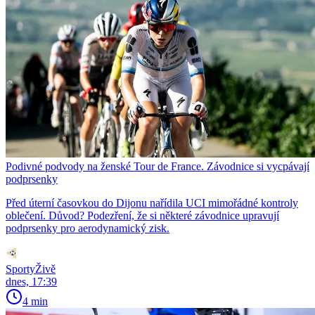
Podivné podvody na ženské Tour de France. Závodnice si vycpávají
podprsenky
Před úterní časovkou do Dijonu nařídila UCI mimořádné kontroly
oblečení. Důvod? Podezření, že si některé závodnice upravují
podprsenky pro aerodynamický zisk.
SportyŽivě
dnes, 17:39
4 min