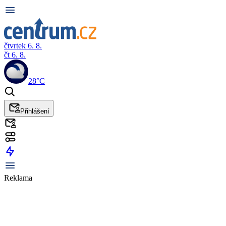
čtvrtek 6. 8.
čt 6. 8.
28°C
Přihlášení
Reklama