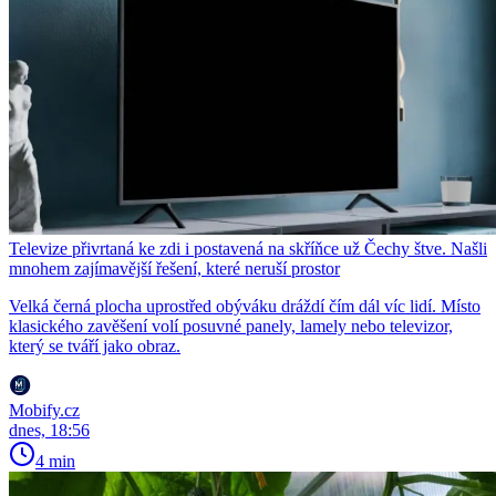
Televize přivrtaná ke zdi i postavená na skříňce už Čechy štve. Našli
mnohem zajímavější řešení, které neruší prostor
Velká černá plocha uprostřed obýváku dráždí čím dál víc lidí. Místo
klasického zavěšení volí posuvné panely, lamely nebo televizor,
který se tváří jako obraz.
Mobify.cz
dnes, 18:56
4 min