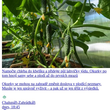
Namočte chleba do kbelíku a přidejte půl lahvičky jódu. Okurky po
tom hnojí samy sebe a plodí až do prvních mrazů
Okurky se mohou na zahradě změnit doslova v plodící nezmary.
Musíte je jen správně vyživit – a pak už se jen těšit z výsledků.
Chalupáři-Zahrádkáři
dnes, 18:45