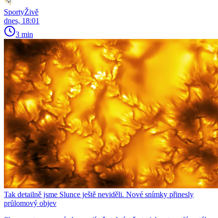
SportyŽivě
dnes, 18:01
3 min
Tak detailně jsme Slunce ještě neviděli. Nové snímky přinesly
průlomový objev