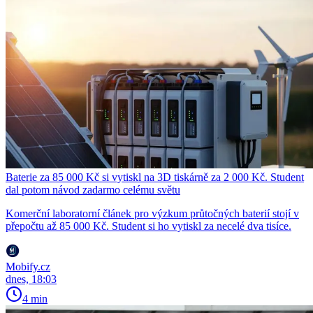
Baterie za 85 000 Kč si vytiskl na 3D tiskárně za 2 000 Kč. Student
dal potom návod zadarmo celému světu
Komerční laboratorní článek pro výzkum průtočných baterií stojí v
přepočtu až 85 000 Kč. Student si ho vytiskl za necelé dva tisíce.
Mobify.cz
dnes, 18:03
4 min