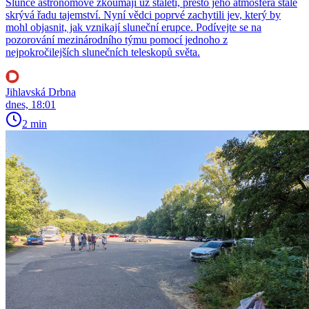
Slunce astronomové zkoumají už staletí, přesto jeho atmosféra stále
skrývá řadu tajemství. Nyní vědci poprvé zachytili jev, který by
mohl objasnit, jak vznikají sluneční erupce. Podívejte se na
pozorování mezinárodního týmu pomocí jednoho z
nejpokročilejších slunečních teleskopů světa.
Jihlavská Drbna
dnes, 18:01
2 min