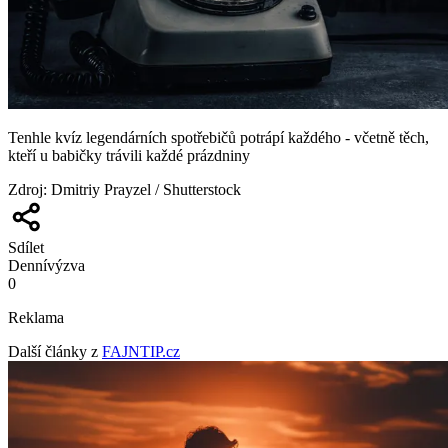
Tenhle kvíz legendárních spotřebičů potrápí každého - včetně těch,
kteří u babičky trávili každé prázdniny
Zdroj
:
Dmitriy Prayzel / Shutterstock
Sdílet
Denní
výzva
0
Reklama
Další články z
FAJNTIP.cz