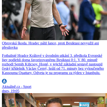
Obrovská škoda. Hradec pálil šance, proti Besiktasi nevyužil ani
přesilovku
Fotbalisté Hradce Králové v úvodním utkání 3. předkola Evropské
ligy podlehli doma favorizovanému Besiktasi 0:1. V 80. minutě
rozhodl Semih Kilicsoy. Hosté, v jejichž základní sestavě nastoupil
český křídelník Václav Černý, hráli od 71. minuty bez vyloučeného
Kassouma Ouattary. Odveta je na programu za týden v Istanbulu.
Aktuálně.cz - Sport
dnes, 19:05