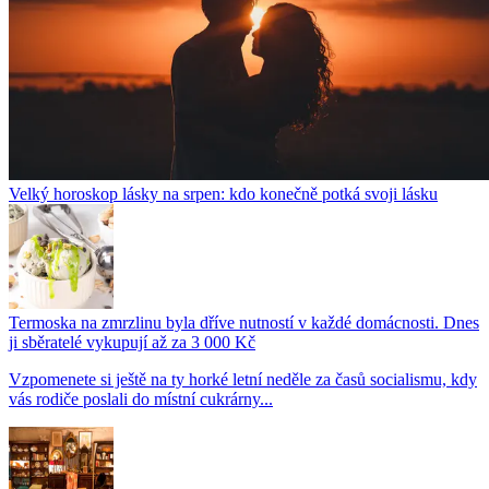
Velký horoskop lásky na srpen: kdo konečně potká svoji lásku
Termoska na zmrzlinu byla dříve nutností v každé domácnosti. Dnes
ji sběratelé vykupují až za 3 000 Kč
Vzpomenete si ještě na ty horké letní neděle za časů socialismu, kdy
vás rodiče poslali do místní cukrárny...