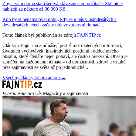
Zbyla vám doma stará šedivá klávesnice od počítače. Sběratelé
nabízejí za některé až 30 000 Kč
Kdo by si nepamatoval dobu, kdy se u nás v osmdesátých a
devadesátých letech začaly objevovat první domácí...
Tento článek byl publikován ze zdrojů
FAJNTIP.cz
Články z FajnTip.cz přinášejí pestrý mix užitečných informací,
životních vychytávek, inspirativních postřehů i oddechového
obsahu, který čtenáře nejen pobaví, ale často i překvapí. Obsah je
zaměřen na každodenní témata – od domácnosti, zdraví a vztahů
přes zajímavosti ze světa až po jednoduché...
Všechny články tohoto autora →
Vybrali jsme pro vás
Magazíny a zajímavosti