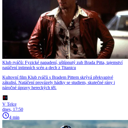
Klub rváčů: Fyzické napadení, uštípnutý zub Brada Pitta, tajemství
natáčení intimních scén a dech z Titanicu
Kultovní film Klub rváčů s Bradem Pittem skrývá překvapivé
zákulisí. Natáčení provázely hádky se studiem, skutečné rány i
náročné úpravy hereckých těl.
V Telce
dnes, 17:50
4 min