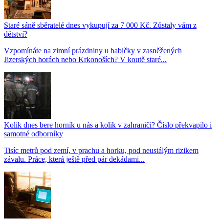
Staré sáně sběratelé dnes vykupují za 7 000 Kč. Zůstaly vám z
dětství?
Vzpomínáte na zimní prázdniny u babičky v zasněžených
Jizerských horách nebo Krkonoších? V koutě staré...
Kolik dnes bere horník u nás a kolik v zahraničí? Číslo překvapilo i
samotné odborníky
Tisíc metrů pod zemí, v prachu a horku, pod neustálým rizikem
závalu. Práce, která ještě před pár dekádami...