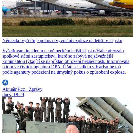
Německo vyšetřuje pokus o vyvolání exploze na letišti v Lipsku
Vyšetřování incidentu na německém letišti Lipsko/Halle převzalo
spolkové státní zastupitelství, které se zabývá nejzávažnější
kriminalitou týkající se například ohrožení bezpečnosti. Informovala
o tom ve čtvrtek agentura DPA. Úřad se sídlem v Karlsruhe má
podle agentury podezření na úmyslný pokus o způsobení exploze.
Aktuálně.cz - Zprávy
dnes, 18:29