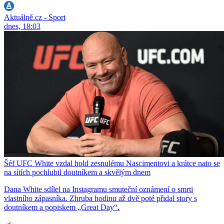
Aktuálně.cz - Sport
dnes, 18:03
Šéf UFC White vzdal hold zesnulému Nascimentovi a krátce nato se
na sítích pochlubil doutníkem a skvělým dnem
Dana White sdílel na Instagramu smuteční oznámení o smrti
vlastního zápasníka. Zhruba hodinu až dvě poté přidal story s
doutníkem a popiskem „Great Day“.