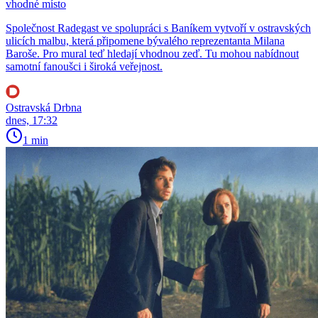
vhodné místo
Společnost Radegast ve spolupráci s Baníkem vytvoří v ostravských
ulicích malbu, která připomene bývalého reprezentanta Milana
Baroše. Pro mural teď hledají vhodnou zeď. Tu mohou nabídnout
samotní fanoušci i široká veřejnost.
Ostravská Drbna
dnes, 17:32
1 min