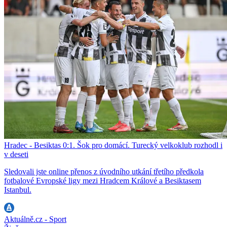
Hradec - Besiktas 0:1. Šok pro domácí. Turecký velkoklub rozhodl i
v deseti
Sledovali jste online přenos z úvodního utkání třetího předkola
fotbalové Evropské ligy mezi Hradcem Králové a Besiktasem
Istanbul.
Aktuálně.cz - Sport