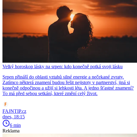
Velký horoskop lásky na srpen: kdo konečně potká svoji lásku
Srpen přináší do oblasti vztahů silné energie a nečekané zvraty.
Zatímco některá znamení budou řešit nejistoty v partnerství, jiná si
konečně odpočinou a užijí si lehkosti léta. A jedno šťastné znamení?
To má před sebou setkání, které změní celý život.
FAJNTIP.cz
dnes, 18:15
6 min
Reklama