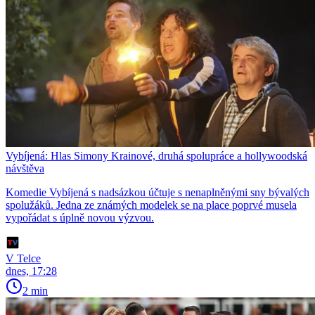
Vybíjená: Hlas Simony Krainové, druhá spolupráce a hollywoodská
návštěva
Komedie Vybíjená s nadsázkou účtuje s nenaplněnými sny bývalých
spolužáků. Jedna ze známých modelek se na place poprvé musela
vypořádat s úplně novou výzvou.
V Telce
dnes, 17:28
2 min