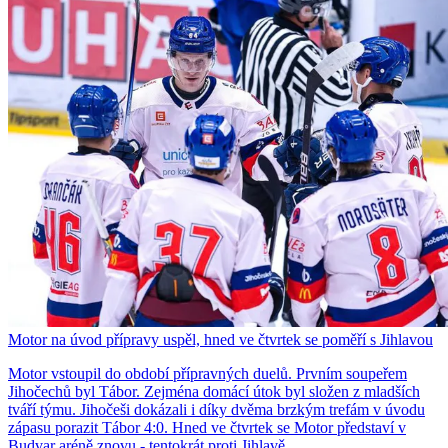
Motor na úvod přípravy uspěl, hned ve čtvrtek se poměří s Jihlavou
Motor vstoupil do období přípravných duelů. Prvním soupeřem
Jihočechů byl Tábor. Zejména domácí útok byl složen z mladších
tváří týmu. Jihočeši dokázali i díky dvěma brzkým trefám v úvodu
zápasu porazit Tábor 4:0. Hned ve čtvrtek se Motor představí v
Budvar aréně znovu - tentokrát proti Jihlavě.