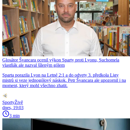
Glosátor Švancara ocenil výkon Sparty proti Lyonu, Suchomela
vlastňák ale nazval šíleným gólem
Sparta porazila Lyon na Letné 2:1 a do odvety 3. předkola Ligy
mistrů si veze jednogólový náskok. Petr Švancara ale upozornil i na
moment, který mohl všechno zhatit.
SportyŽivě
dnes, 19:03
3 min