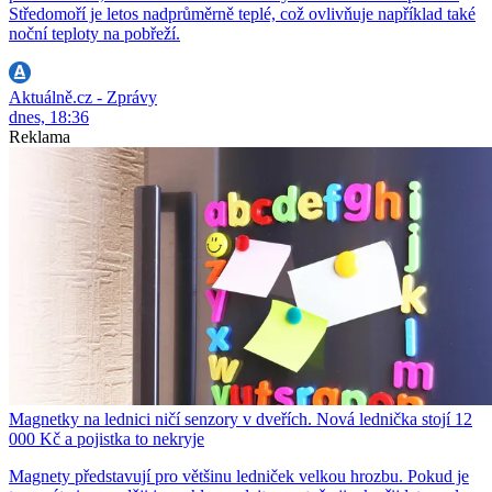
Středomoří je letos nadprůměrně teplé, což ovlivňuje například také
noční teploty na pobřeží.
Aktuálně.cz - Zprávy
dnes, 18:36
Reklama
Magnetky na lednici ničí senzory v dveřích. Nová lednička stojí 12
000 Kč a pojistka to nekryje
Magnety představují pro většinu ledniček velkou hrozbu. Pokud je