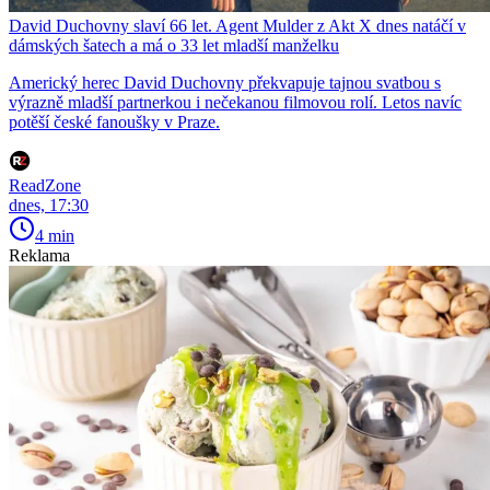
David Duchovny slaví 66 let. Agent Mulder z Akt X dnes natáčí v
dámských šatech a má o 33 let mladší manželku
Americký herec David Duchovny překvapuje tajnou svatbou s
výrazně mladší partnerkou i nečekanou filmovou rolí. Letos navíc
potěší české fanoušky v Praze.
ReadZone
dnes, 17:30
4 min
Reklama