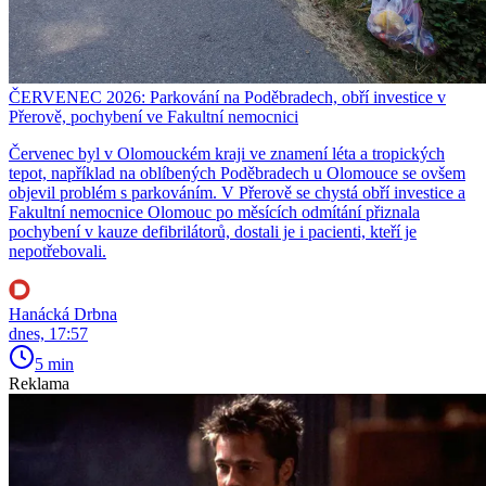
ČERVENEC 2026: Parkování na Poděbradech, obří investice v
Přerově, pochybení ve Fakultní nemocnici
Červenec byl v Olomouckém kraji ve znamení léta a tropických
tepot, například na oblíbených Poděbradech u Olomouce se ovšem
objevil problém s parkováním. V Přerově se chystá obří investice a
Fakultní nemocnice Olomouc po měsících odmítání přiznala
pochybení v kauze defibrilátorů, dostali je i pacienti, kteří je
nepotřebovali.
Hanácká Drbna
dnes, 17:57
5 min
Reklama