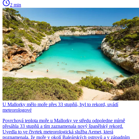
2 min
U Mallorky mělo moře přes 33 stupňů, byl to rekord, uvádí
meteorologové
Povrchová teplota moře u Mallorky ve středu odpoledne mírně
přesáhla 33 stupňů a tím zaznamenala nový španělský rekord.
Uvedla to ve čtvrtek meteorologická služba Aemet, která
poznamenala, že moře v okolí Baleárských ostrovů a v západním