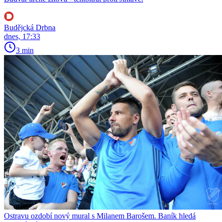
Budějcká Drbna
dnes, 17:33
3 min
Ostravu ozdobí nový mural s Milanem Barošem. Baník hledá