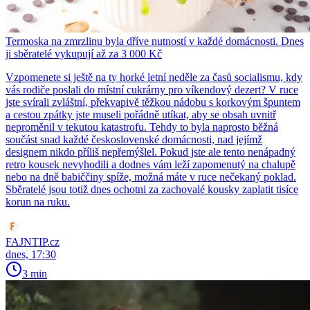
Termoska na zmrzlinu byla dříve nutností v každé domácnosti. Dnes
ji sběratelé vykupují až za 3 000 Kč
Vzpomenete si ještě na ty horké letní neděle za časů socialismu, kdy
vás rodiče poslali do místní cukrárny pro víkendový dezert? V ruce
jste svírali zvláštní, překvapivě těžkou nádobu s korkovým špuntem
a cestou zpátky jste museli pořádně utíkat, aby se obsah uvnitř
neproměnil v tekutou katastrofu. Tehdy to byla naprosto běžná
součást snad každé československé domácnosti, nad jejímž
designem nikdo příliš nepřemýšlel. Pokud jste ale tento nenápadný
retro kousek nevyhodili a dodnes vám leží zapomenutý na chalupě
nebo na dně babiččiny spíže, možná máte v ruce nečekaný poklad.
Sběratelé jsou totiž dnes ochotni za zachovalé kousky zaplatit tisíce
korun na ruku.
FAJNTIP.cz
dnes, 17:30
3 min