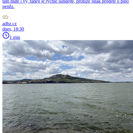
tam máte i vy, raději je rychle sundejte, protože jinak přijdete o plno
peněz.
adbz.cz
dnes, 18:30
1 min