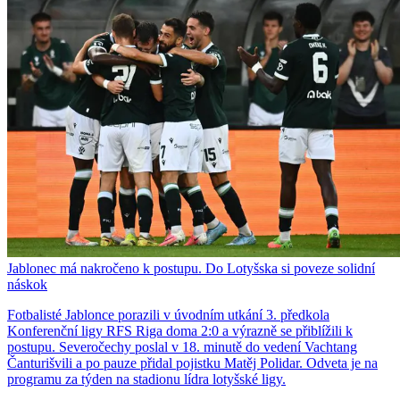
Jablonec má nakročeno k postupu. Do Lotyšska si poveze solidní
náskok
Fotbalisté Jablonce porazili v úvodním utkání 3. předkola
Konferenční ligy RFS Riga doma 2:0 a výrazně se přiblížili k
postupu. Severočechy poslal v 18. minutě do vedení Vachtang
Čanturišvili a po pauze přidal pojistku Matěj Polidar. Odveta je na
programu za týden na stadionu lídra lotyšské ligy.