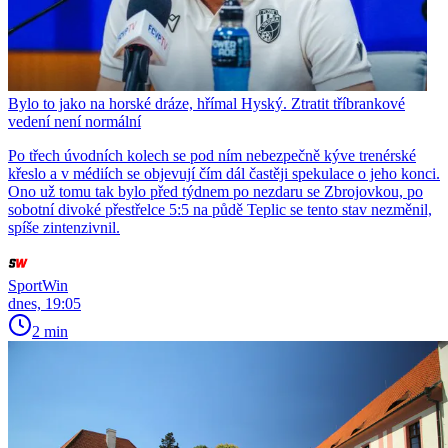
Bylo to jako na horské dráze, hřímal Hyský. Ztratit tříbrankové
vedení není normální
Po třech úvodních kolech se pod ním nebezpečně kýve trenérské
křeslo a v médiích se objevují čím dál častěji spekulace o jeho konci.
Ono už tomu tak bylo před týdnem po nezdaru se Zbrojovkou, po
sobotní divoké přestřelce 5:5 na půdě Teplic se tento stav nezměnil,
spíše zintenzivnil.
SportWin
dnes, 19:05
2 min