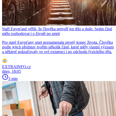
Staří Egypťané věřili, že člověka netvoří jen tělo a duše. Sedm částí
mělo rozhodovat i o životě po smrti
Pro staré Egypťany smrt neznamenala prostý konec života. Člověka
podle jejich představ tvořilo několik částí, které měly vlastní význam
a některé pokračovaly ve své existenci i po odchodu fyzického těla.
EXTRAINFO.cz
dnes, 18:05
3 min