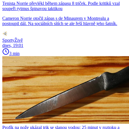
Tenista Norrie převlékl během zápasu 8 triček. Podle kritiků vzal
soupeři rytmus špinavou taktikou
Cameron Norrie otočil zápas s de Minaurem v Montrealu a
postoupil dál. Na sociálních sítích se ale řeší hlavně jeho šatník.
SportyŽivě
dnes, 19:01
3 min
Profík na nože ukázal trik se slanou vodou: 25 minut v roztoku a