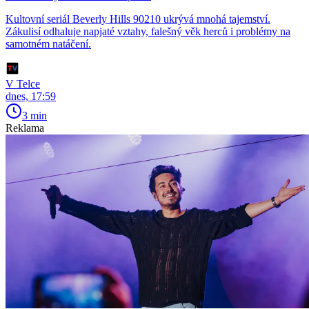
Kultovní seriál Beverly Hills 90210 ukrývá mnohá tajemství.
Zákulisí odhaluje napjaté vztahy, falešný věk herců i problémy na
samotném natáčení.
V Telce
dnes, 17:59
3 min
Reklama