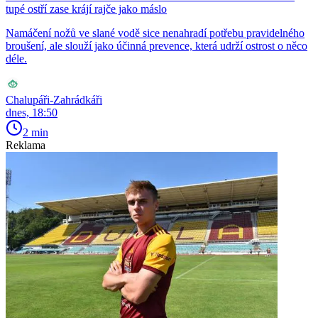
tupé ostří zase krájí rajče jako máslo
Namáčení nožů ve slané vodě sice nenahradí potřebu pravidelného
broušení, ale slouží jako účinná prevence, která udrží ostrost o něco
déle.
Chalupáři-Zahrádkáři
dnes, 18:50
2 min
Reklama