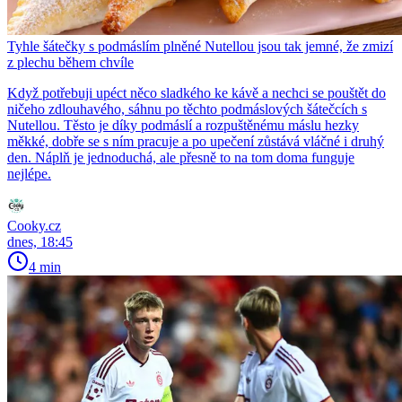
Tyhle šátečky s podmáslím plněné Nutellou jsou tak jemné, že zmizí
z plechu během chvíle
Když potřebuji upéct něco sladkého ke kávě a nechci se pouštět do
ničeho zdlouhavého, sáhnu po těchto podmáslových šátečcích s
Nutellou. Těsto je díky podmáslí a rozpuštěnému máslu hezky
měkké, dobře se s ním pracuje a po upečení zůstává vláčné i druhý
den. Náplň je jednoduchá, ale přesně to na tom doma funguje
nejlépe.
Cooky.cz
dnes, 18:45
4 min