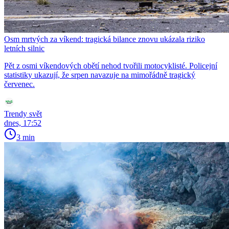
Osm mrtvých za víkend: tragická bilance znovu ukázala riziko
letních silnic
Pět z osmi víkendových obětí nehod tvořili motocyklisté. Policejní
statistiky ukazují, že srpen navazuje na mimořádně tragický
červenec.
Trendy svět
dnes, 17:52
3 min