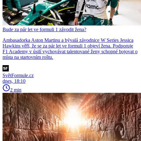
Bude za pár let ve formuli 1 závodit žena?
Ambasadorka Aston Martinu a bývalá závodnice W Series Jessica
Hawkins věří, že se za pár let ve formuli 1 objeví žena. Podporuje
F1 Academy v úsilí vychovávat talentované ženy schopné bojovat o
místa na startovním roštu.
SvětFormule.cz
dnes, 18:10
2 min