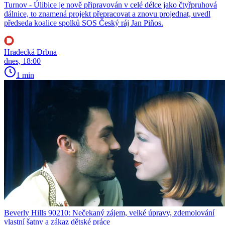
Turnov - Úlibice je nově připravován v celé délce jako čtyřpruhová
dálnice, to znamená projekt přepracovat a znovu projednat, uvedl
předseda koalice spolků SOS Český ráj Jan Piňos.
Hradecká Drbna
dnes, 18:00
1 min
Beverly Hills 90210: Nečekaný zájem, velké úpravy, zdemolování
vlastní šatny a zákaz dětské práce