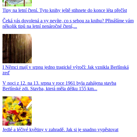
Tipy na letní čtení. Tyto knihy ještě stihnete do konce léta přečíst
Čeká vás dovolená a vy nevíte, co s sebou za knihu? Přinášíme vám
několik tipů na letní nenáročné čtení,...
I Němci mají v srpnu jedno tragické výročí: Jak vznikla Berlínská
zeď
V noci z 12. na 13. srpna v roce 1961 byla zahájena stavba
Berlínské zdi. Stavba, která měla délku 155 km...
Jedlé a léčivé květiny v zahradě. Jak si je snadno vypěstovat