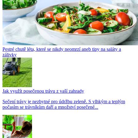
Pestré chutě léta, které se nikdy neomrzí aneb tipy na saláty a
zálivky
Jak využít posečenou trávu z vaší zahrady
Sečení trávy je nezbytné pro údržbu zeleně. S vlhkým a teplým
počasím se trávníkům daří a množství posečené...