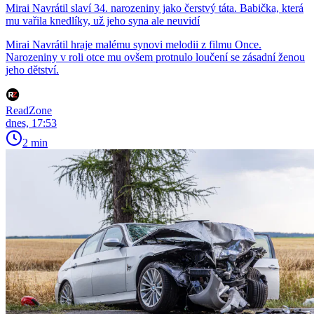
Mirai Navrátil slaví 34. narozeniny jako čerstvý táta. Babička, která
mu vařila knedlíky, už jeho syna ale neuvidí
Mirai Navrátil hraje malému synovi melodii z filmu Once.
Narozeniny v roli otce mu ovšem protnulo loučení se zásadní ženou
jeho dětství.
ReadZone
dnes, 17:53
2 min