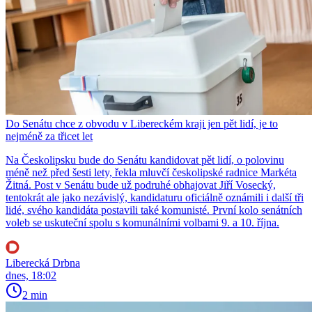
Do Senátu chce z obvodu v Libereckém kraji jen pět lidí, je to
nejméně za třicet let
Na Českolipsku bude do Senátu kandidovat pět lidí, o polovinu
méně než před šesti lety, řekla mluvčí českolipské radnice Markéta
Žitná. Post v Senátu bude už podruhé obhajovat Jiří Vosecký,
tentokrát ale jako nezávislý, kandidaturu oficiálně oznámili i další tři
lidé, svého kandidáta postavili také komunisté. První kolo senátních
voleb se uskuteční spolu s komunálními volbami 9. a 10. října.
Liberecká Drbna
dnes, 18:02
2 min