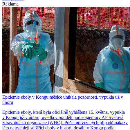
Reklama
Epidemie eboly v Kongu měsíce unikala pozornosti, vypukla už v
únoru
Epidemie eboly, která byla oficiálně vyhlášena 15. května, vypukla
v Kongu již v únoru, uvedla v pondělí podle agentury AP Světová
zdravotnická organizace (WHO). Počet potvrzených případů nákazy
této nejrychleji se šířící eboly v historii dosáhl v Kongu podle