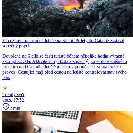
Etna znovu ochromila letiště na Sicílii. Přílety do Catanie zastavil
sopečný popel
Dovolená na Sicílii se části turistů během několika hodin výrazně
zkomplikovala. Aktivita Etny dostala sopečný popel do vzdušného
prostoru nad Catanií a letiště muselo v pondělí 10. srpna omezit
provoz. Cestující mají před cestou na letiště kontrolovat stav svého
letu.
Trendy svět
dnes, 17:52
2 min