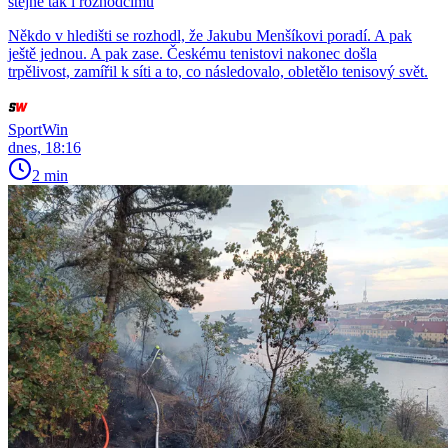
stejně tak i rozhodčímu
Někdo v hledišti se rozhodl, že Jakubu Menšíkovi poradí. A pak
ještě jednou. A pak zase. Českému tenistovi nakonec došla
trpělivost, zamířil k síti a to, co následovalo, obletělo tenisový svět.
SportWin
dnes, 18:16
2 min