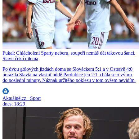
Fukal: Chlácholení Sparty neberu, soupeři nemáš dát takovou šanci.
Slavii čeká dilema
Po dvou gólových jízdách doma se Slováckem 5:1 a v Ostravě 4:0
porazila Slavia na vlastní půdě Pardubice jen 2:1 a bála se o výhru
do poslední minuty. Náznak určitého poklesu v tom ovšem nevidím.
Aktuálně.cz - Sport
dnes, 18:29