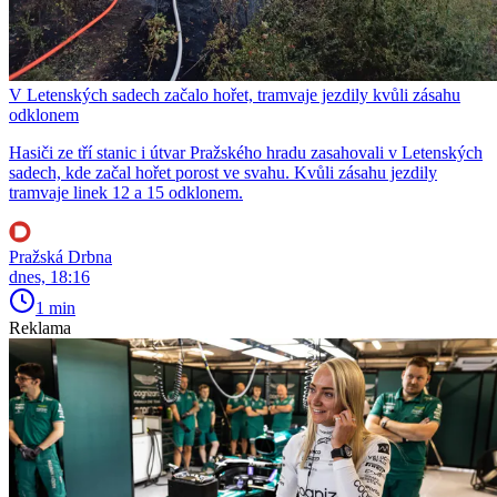
V Letenských sadech začalo hořet, tramvaje jezdily kvůli zásahu
odklonem
Hasiči ze tří stanic i útvar Pražského hradu zasahovali v Letenských
sadech, kde začal hořet porost ve svahu. Kvůli zásahu jezdily
tramvaje linek 12 a 15 odklonem.
Pražská Drbna
dnes, 18:16
1 min
Reklama