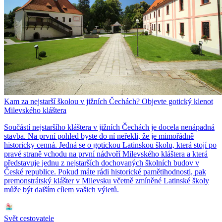
Kam za nejstarší školou v jižních Čechách? Objevte gotický klenot
Milevského kláštera
Součástí nejstaršího kláštera v jižních Čechách je docela nenápadná
stavba. Na první pohled byste do ní neřekli, že je mimořádně
historicky cenná. Jedná se o gotickou Latinskou školu, která stojí po
pravé straně vchodu na první nádvoří Milevského kláštera a která
představuje jednu z nejstarších dochovaných školních budov v
České republice. Pokud máte rádi historické pamětihodnosti, pak
premonstrátský klášter v Milevsku včetně zmíněné Latinské školy
může být dalším cílem vašich výletů.
Svět cestovatele