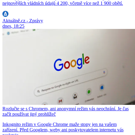
nejnovějších vládních údajů 4 200, včetně více než 1 900 obětí.
Aktuálně.cz - Zprávy
dnes, 18:25
Rozlučte se s Chromem, ani anonymní režim vás neochrání. Je čas
začít používat jiný prohlížeč
Inkognito režim v Google Chrome maže stopy jen na vašem
zařízení. Před Googlem, weby ani poskytovatelem internetu vás