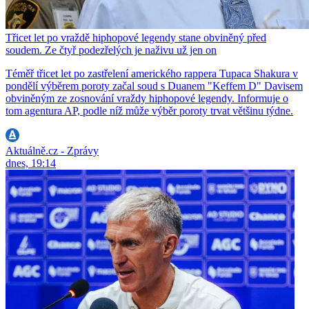
Třicet let po vraždě hiphopové legendy stane obviněný před
soudem. Ze čtyř podezřelých je naživu už jen on
Téměř třicet let po zastřelení amerického rappera Tupaca Shakura v
pondělí výběrem poroty začal soud s Duanem "Keffem D" Davisem
obviněným ze zosnování vraždy hiphopové legendy. Informuje o
tom agentura AP, podle níž může výběr poroty trvat většinu týdne.
Aktuálně.cz - Zprávy
dnes, 19:14