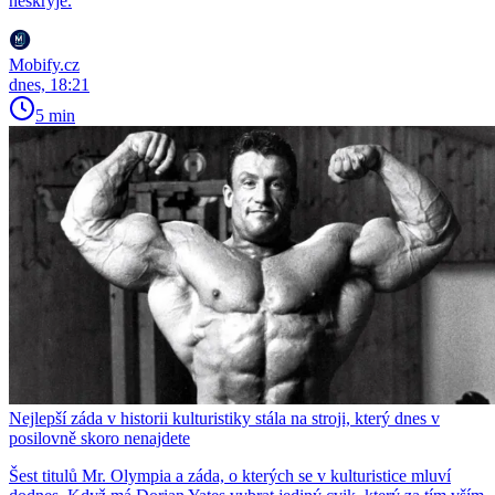
neskryje.
Mobify.cz
dnes, 18:21
5 min
Nejlepší záda v historii kulturistiky stála na stroji, který dnes v
posilovně skoro nenajdete
Šest titulů Mr. Olympia a záda, o kterých se v kulturistice mluví