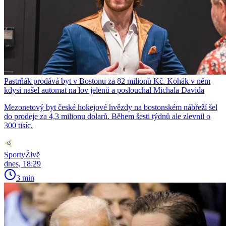
Pastrňák prodává byt v Bostonu za 82 milionů Kč. Kohák v něm
kdysi našel automat na lov jelenů a poslouchal Michala Davida
Mezonetový byt české hokejové hvězdy na bostonském nábřeží šel
do prodeje za 4,3 milionu dolarů. Během šesti týdnů ale zlevnil o
300 tisíc.
SportyŽivě
dnes, 18:29
3 min