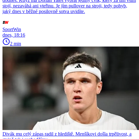
dodnes. Když má Dorian Yates vybrat jediný cvik, který za tím vším
stojí, nezaváhá ani vteřinu. Je jím pullover na stroji, tedy pohyb,
jaký dnes v běžné posilovně sotva uvidíte.
SportWin
dnes, 18:16
2 min
Divák mu celý zápas radil z hlediště. Menšíkovi došla trpělivost, a