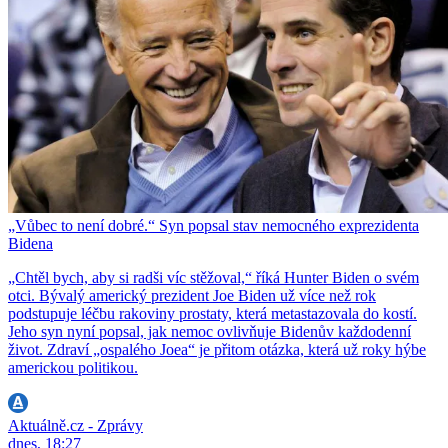
„Vůbec to není dobré.“ Syn popsal stav nemocného exprezidenta
Bidena
„Chtěl bych, aby si radši víc stěžoval,“ říká Hunter Biden o svém
otci. Bývalý americký prezident Joe Biden už více než rok
podstupuje léčbu rakoviny prostaty, která metastazovala do kostí.
Jeho syn nyní popsal, jak nemoc ovlivňuje Bidenův každodenní
život. Zdraví „ospalého Joea“ je přitom otázka, která už roky hýbe
americkou politikou.
Aktuálně.cz - Zprávy
dnes, 18:27