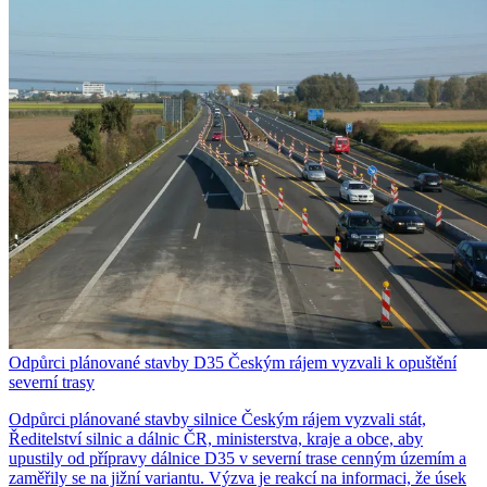
Odpůrci plánované stavby D35 Českým rájem vyzvali k opuštění
severní trasy
Odpůrci plánované stavby silnice Českým rájem vyzvali stát,
Ředitelství silnic a dálnic ČR, ministerstva, kraje a obce, aby
upustily od přípravy dálnice D35 v severní trase cenným územím a
zaměřily se na jižní variantu. Výzva je reakcí na informaci, že úsek