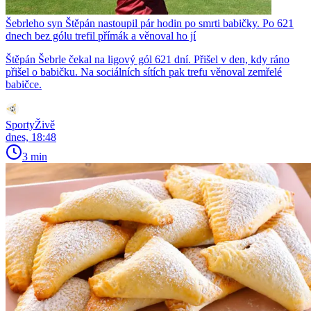
Šebrleho syn Štěpán nastoupil pár hodin po smrti babičky. Po 621
dnech bez gólu trefil přímák a věnoval ho jí
Štěpán Šebrle čekal na ligový gól 621 dní. Přišel v den, kdy ráno
přišel o babičku. Na sociálních sítích pak trefu věnoval zemřelé
babičce.
SportyŽivě
dnes, 18:48
3 min