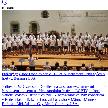
4 min
Reklama
Pražský gay sbor Doodles oslavil 15 let. V Betlémské kapli zpíval s
hosty z Berlína i USA
Jediný pražský gay sbor Doodles má za sebou významný milník. Po
červnovém koncertu na Mezinárodním festivalu LGBTQ+ sborů
Various Voices v Bruselu oslavil 15. narozeniny velkým koncertem
v Betlémské kapli, kam si pozval i gay sbory Männer-Minne z
Berlína a Mid-Atlantic Gay Men’s Chorus z USA.