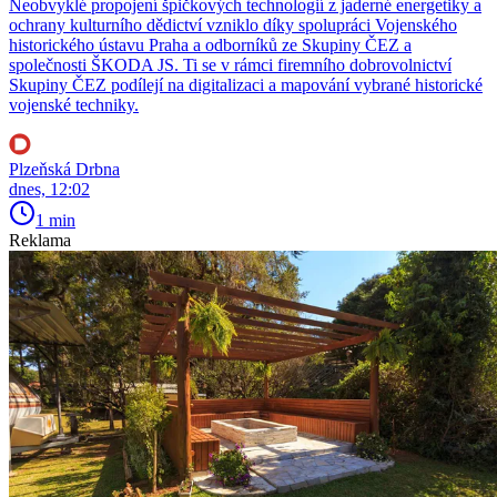
Neobvyklé propojení špičkových technologií z jaderné energetiky a
ochrany kulturního dědictví vzniklo díky spolupráci Vojenského
historického ústavu Praha a odborníků ze Skupiny ČEZ a
společnosti ŠKODA JS. Ti se v rámci firemního dobrovolnictví
Skupiny ČEZ podílejí na digitalizaci a mapování vybrané historické
vojenské techniky.
Plzeňská Drbna
dnes, 12:02
1 min
Reklama