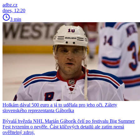
adbz.cz
dnes, 12:20
3 min
Holkám dával 500 euro a já to udělala pro jeho oči. Zálety
slovenského reprezentanta Gáboríka
Bývalá hvězda NHL Marián Gáborík čelí po festivalu Big Summer
Fest tvrzením o nevěře. Část klíčových detailů ale zatím nemá
ověřitelný zdroj.