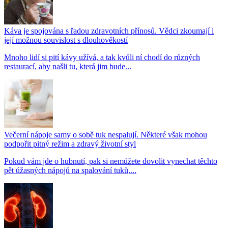
Káva je spojována s řadou zdravotních přínosů. Vědci zkoumají i
její možnou souvislost s dlouhověkostí
Mnoho lidí si pití kávy užívá, a tak kvůli ní chodí do různých
restaurací, aby našli tu, která jim bude...
Večerní nápoje samy o sobě tuk nespalují. Některé však mohou
podpořit pitný režim a zdravý životní styl
Pokud vám jde o hubnutí, pak si nemůžete dovolit vynechat těchto
pět úžasných nápojů na spalování tuků,...