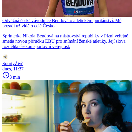
Odvážná česká závodnice Bendová o atletickém puritánství: Mé
pozadí už vidělo celé Česko
Sprinterka Nikola Bendová na mistrovství republiky v Plzni veřejně
smetla novou příručku EBU pro snímání ženské atletiky. Její slova
rozdělila českou sportovní veřejnost.
SportyŽivě
dnes, 11:37
3 min