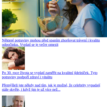
Některé potraviny mohou před spaním zhoršovat trávení i kvalitu
odpočinku. Vyplatí se je večer omezit
Po 30. roce života se vyplatí zaměřit na kvalitní jídelníček. Tyto
potraviny podpoří zdraví i vitalitu
Přemýšleli jste někdy nad tím, jak je možné, že celebrity vypadají
stále skvěle, i když jim je už více než...