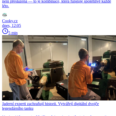
není přeslazená — to je kombinace, která funguje spolehlivě každé
léto.
Cooky.cz
dnes, 12:05
5 min
Jaderní experti zachraňují historii. Vytvářejí digitální dvojče
legendárního tanku