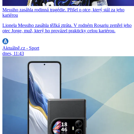
Messiho zasáhla rodinná tragédie. Přišel o otce, který stál za jeho
kariérou
Lionela Messiho zasáhla těžká ztráta. V rodném Rosariu zemřel jeho
otec Jorge, muž, který ho provázel prakticky celou kariérou.
Aktuálně.cz - Sport
dnes, 11:43