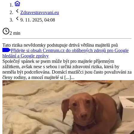
Zdravestravovani.eu
9. 11. 2025, 04:08
2 min
Tato rizika nevědomky podstupuje drtivá většina majitelů psů
Přidejte si obsah Centrum.cz do oblíbených zdrojů pro Google
hledání a Google zprávy
Společný spánek se psem může být pro majitele příjemným
zážitkem, avšak nese s sebou i určitá zdravotní rizika, která by
neměla být podceňována. Domácí mazlíčci jsou často považováni za
členy rodiny, a mnozí majitelé si [...]...