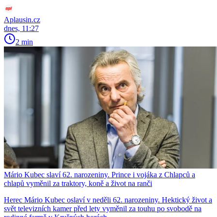
Aplausin.cz
dnes, 11:27
2 min
Mário Kubec slaví 62. narozeniny. Prince i vojáka z Chlapců a
chlapů vyměnil za traktory, koně a život na ranči
Herec Mário Kubec oslaví v neděli 62. narozeniny. Hektický život a
svět televizních kamer před lety vyměnil za touhu po svobodě na