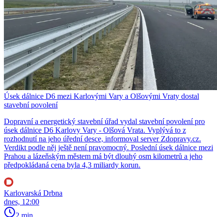
Úsek dálnice D6 mezi Karlovými Vary a Olšovými Vraty dostal
stavební povolení
Dopravní a energetický stavební úřad vydal stavební povolení pro
úsek dálnice D6 Karlovy Vary - Olšová Vrata. Vyplývá to z
rozhodnutí na jeho úřední desce, informoval server Zdopravy.cz.
Verdikt podle něj ještě není pravomocný. Poslední úsek dálnice mezi
Prahou a lázeňským městem má být dlouhý osm kilometrů a jeho
předpokládaná cena byla 4,3 miliardy korun.
Karlovarská Drbna
dnes, 12:00
2 min