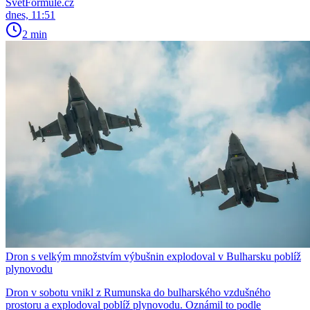
SvětFormule.cz
dnes, 11:51
2 min
Dron s velkým množstvím výbušnin explodoval v Bulharsku poblíž
plynovodu
Dron v sobotu vnikl z Rumunska do bulharského vzdušného
prostoru a explodoval poblíž plynovodu. Oznámil to podle