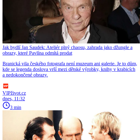
Jak bydlí Jan Saudek: Ateliér plný chaosu, zahrada jako džungle a
obrazy, které Pavlína odmítá prodat
Branická vila českého fotografa není muzeum ani galerie. Je to dům,
kde se legenda doslova vrší mezi dětské výrobky, knihy v krabicích
a nedokončené obrazy.
VIPživot.cz
dnes, 11:32
3 min