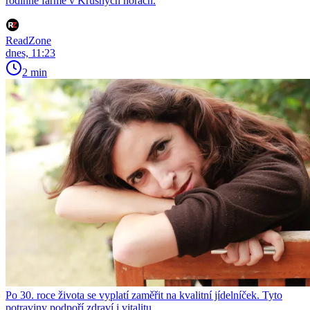
rodinné farmě v Krušných horách.
ReadZone
dnes, 11:23
2 min
Po 30. roce života se vyplatí zaměřit na kvalitní jídelníček. Tyto
potraviny podpoří zdraví i vitalitu