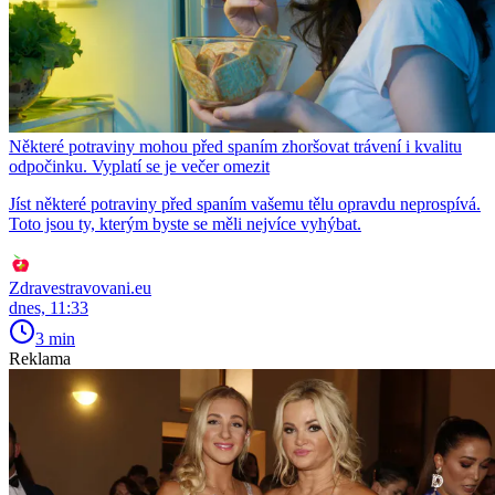
Některé potraviny mohou před spaním zhoršovat trávení i kvalitu
odpočinku. Vyplatí se je večer omezit
Jíst některé potraviny před spaním vašemu tělu opravdu neprospívá.
Toto jsou ty, kterým byste se měli nejvíce vyhýbat.
Zdravestravovani.eu
dnes, 11:33
3 min
Reklama