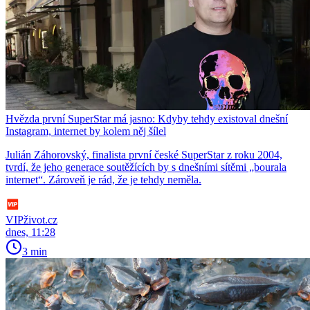
Hvězda první SuperStar má jasno: Kdyby tehdy existoval dnešní
Instagram, internet by kolem něj šílel
Julián Záhorovský, finalista první české SuperStar z roku 2004,
tvrdí, že jeho generace soutěžících by s dnešními sítěmi „bourala
internet“. Zároveň je rád, že je tehdy neměla.
VIPživot.cz
dnes, 11:28
3 min