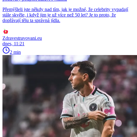
Přemýšleli jste někdy nad tím, jak je možné, že celebrity vypadají
stále skvěle, i když jim je už více než 50 let? Je to proto, že
dopřávají tělu ta správná jídla.
Zdravestravovani.eu
dnes, 11:21
2 min