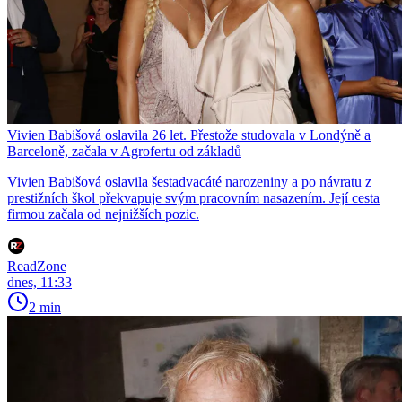
Vivien Babišová oslavila 26 let. Přestože studovala v Londýně a
Barceloně, začala v Agrofertu od základů
Vivien Babišová oslavila šestadvacáté narozeniny a po návratu z
prestižních škol překvapuje svým pracovním nasazením. Její cesta
firmou začala od nejnižších pozic.
ReadZone
dnes, 11:33
2 min