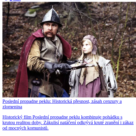
Poslední propadne peklu: Historická přesnost, zásah cenzury a
zlomenina
Historický film Poslední propadne peklu kombinuje pohádku s
krutou realitou doby. Zákulisí natáčení odkrývá kruté zranění i zákaz
od mocných komunistů.