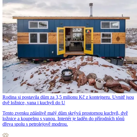
Rodina si postavila dům za 3,5 milionu Kč z kontejneru. Uvnitř jsou
dvě ložnice, vana i kuchyň do U
Tento zvenku zdánlivě malý dům skrývá prostornou kuchyň, dvě
ložnice a koupelnu s vanou. Interiér je laděn do přírodních tónů
dřeva spolu s petrolejově modrou.