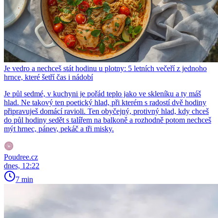
Je vedro a nechceš stát hodinu u plotny: 5 letních večeří z jednoho
hrnce, které šetří čas i nádobí
Je půl sedmé, v kuchyni je pořád teplo jako ve skleníku a ty máš
hlad. Ne takový ten poetický hlad, při kterém s radostí dvě hodiny
připravuješ domácí ravioli. Ten obyčejný, protivný hlad, kdy chceš
do půl hodiny sedět s talířem na balkoně a rozhodně potom nechceš
mýt hrnec, pánev, pekáč a tři misky.
Poudree.cz
dnes, 12:22
7 min