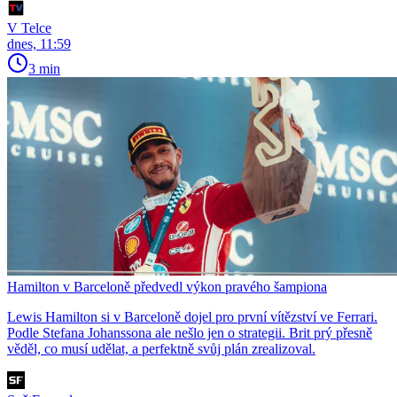
V Telce
dnes, 11:59
3 min
Hamilton v Barceloně předvedl výkon pravého šampiona
Lewis Hamilton si v Barceloně dojel pro první vítězství ve Ferrari.
Podle Stefana Johanssona ale nešlo jen o strategii. Brit prý přesně
věděl, co musí udělat, a perfektně svůj plán zrealizoval.