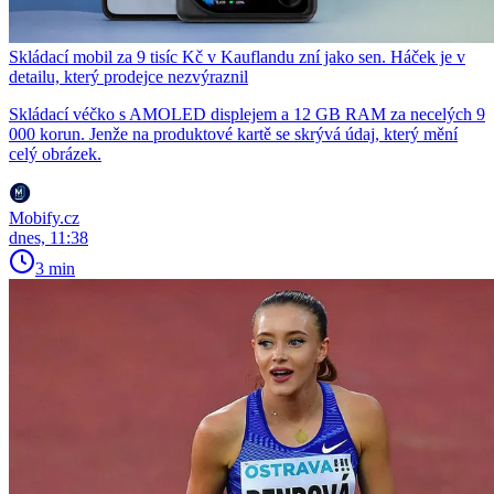
Skládací mobil za 9 tisíc Kč v Kauflandu zní jako sen. Háček je v
detailu, který prodejce nezvýraznil
Skládací véčko s AMOLED displejem a 12 GB RAM za necelých 9
000 korun. Jenže na produktové kartě se skrývá údaj, který mění
celý obrázek.
Mobify.cz
dnes, 11:38
3 min