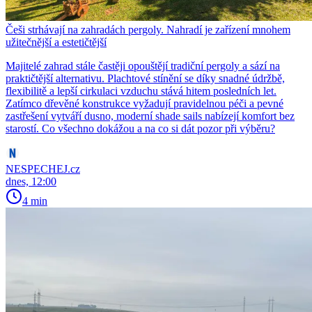
Češi strhávají na zahradách pergoly. Nahradí je zařízení mnohem
užitečnější a estetičtější
Majitelé zahrad stále častěji opouštějí tradiční pergoly a sází na
praktičtější alternativu. Plachtové stínění se díky snadné údržbě,
flexibilitě a lepší cirkulaci vzduchu stává hitem posledních let.
Zatímco dřevěné konstrukce vyžadují pravidelnou péči a pevné
zastřešení vytváří dusno, moderní shade sails nabízejí komfort bez
starostí. Co všechno dokážou a na co si dát pozor při výběru?
NESPECHEJ.cz
dnes, 12:00
4 min