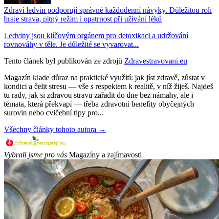
Zdraví ledvin podporují správné každodenní návyky. Důležitou roli
hraje strava, pitný režim i opatrnost při užívání léků
Ledviny jsou klíčovým orgánem pro detoxikaci a udržování
rovnováhy v těle. Je důležité se vyvarovat...
Tento článek byl publikován ze zdrojů
Zdravestravovani.eu
Magazín klade důraz na praktické využití: jak jíst zdravě, zůstat v
kondici a čelit stresu — vše s respektem k realitě, v níž žiješ. Najdeš
tu rady, jak si zdravou stravu zařadit do dne bez námahy, ale i
témata, která překvapí — třeba zdravotní benefity obyčejných
surovin nebo cvičební tipy pro...
Všechny články tohoto autora →
Vybrali jsme pro vás
Magazíny a zajímavosti