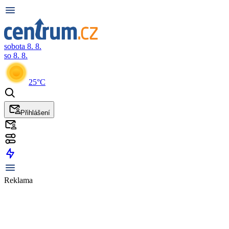
sobota 8. 8.
so 8. 8.
25°C
Přihlášení
Reklama