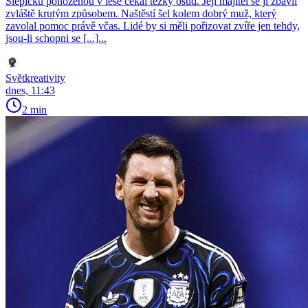
Slepičku pohozenou v lese čekal těžký osud. Její majitel se jí zbavil
zvláště krutým způsobem. Naštěstí šel kolem dobrý muž, který
zavolal pomoc právě včas. Lidé by si měli pořizovat zvíře jen tehdy,
jsou-li schopni se [...]...
Světkreativity
dnes, 11:43
2 min