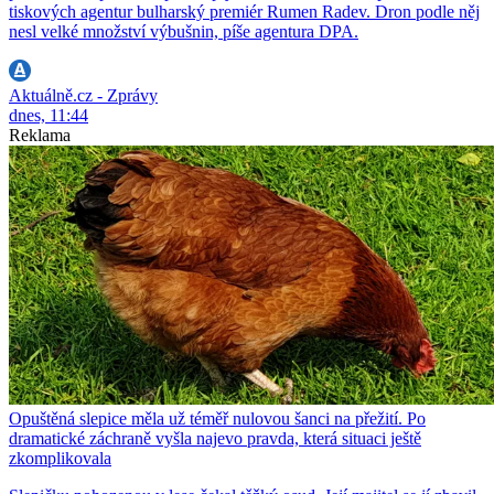
tiskových agentur bulharský premiér Rumen Radev. Dron podle něj
nesl velké množství výbušnin, píše agentura DPA.
Aktuálně.cz - Zprávy
dnes, 11:44
Reklama
Opuštěná slepice měla už téměř nulovou šanci na přežití. Po
dramatické záchraně vyšla najevo pravda, která situaci ještě
zkomplikovala