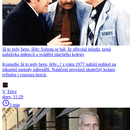
Já to tedy beru, šéfe: Sobota se bál, že přivolal infarkt, tajná
nahrávka milenců a svádění plachého kolegy
Komedie Já to tedy beru, šéfe...! z roku 1977 nabízí pohled na
pikantní metody náborářů. Natáčení provázel skutečný kolaps
režiséra i vzpoura herců.
V Telce
dnes, 11:29
3 min