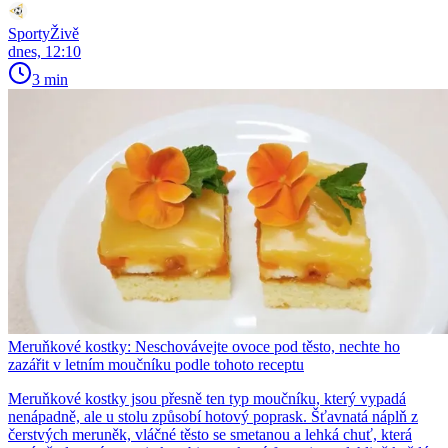
SportyŽivě
dnes, 12:10
3 min
Meruňkové kostky: Neschovávejte ovoce pod těsto, nechte ho
zazářit v letním moučníku podle tohoto receptu
Meruňkové kostky jsou přesně ten typ moučníku, který vypadá
nenápadně, ale u stolu způsobí hotový poprask. Šťavnatá náplň z
čerstvých meruněk, vláčné těsto se smetanou a lehká chuť, která