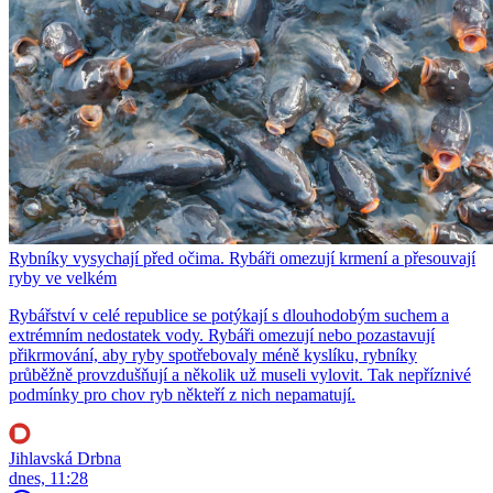
Rybníky vysychají před očima. Rybáři omezují krmení a přesouvají
ryby ve velkém
Rybářství v celé republice se potýkají s dlouhodobým suchem a
extrémním nedostatek vody. Rybáři omezují nebo pozastavují
přikrmování, aby ryby spotřebovaly méně kyslíku, rybníky
průběžně provzdušňují a několik už museli vylovit. Tak nepříznivé
podmínky pro chov ryb někteří z nich nepamatují.
Jihlavská Drbna
dnes, 11:28