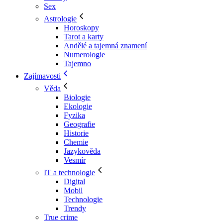
Sex
Astrologie
Horoskopy
Tarot a karty
Andělé a tajemná znamení
Numerologie
Tajemno
Zajímavosti
Věda
Biologie
Ekologie
Fyzika
Geografie
Historie
Chemie
Jazykověda
Vesmír
IT a technologie
Digital
Mobil
Technologie
Trendy
True crime