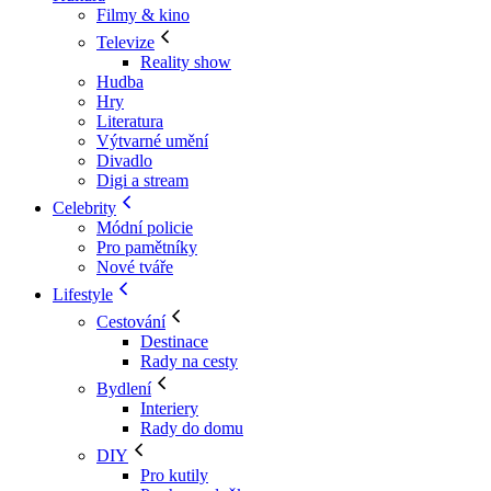
Filmy & kino
Televize
Reality show
Hudba
Hry
Literatura
Výtvarné umění
Divadlo
Digi a stream
Celebrity
Módní policie
Pro pamětníky
Nové tváře
Lifestyle
Cestování
Destinace
Rady na cesty
Bydlení
Interiery
Rady do domu
DIY
Pro kutily