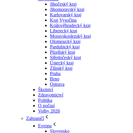
Jihočeský kraj
Jihomoravský kraj
Karlovarský kraj
Kraj Vysočina
Králověhradecký kraj
Liberecký kraj
Moravskoslezský kraj
Olomoucký kraj
Pardubický kraj
Plzeňský kraj
Středočeský kraj
Ústecký kraj
Zlínský kraj
Praha
Brno
Ostrava
Školství
Zdravotnictví
Politika
O počasí
Volby 2026
Zahraničí
Evropa
Slovensko