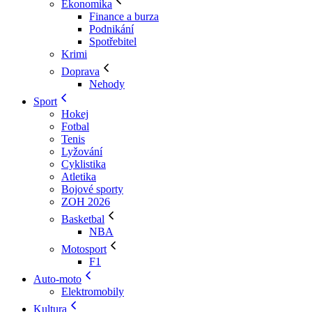
Ekonomika
Finance a burza
Podnikání
Spotřebitel
Krimi
Doprava
Nehody
Sport
Hokej
Fotbal
Tenis
Lyžování
Cyklistika
Atletika
Bojové sporty
ZOH 2026
Basketbal
NBA
Motosport
F1
Auto-moto
Elektromobily
Kultura