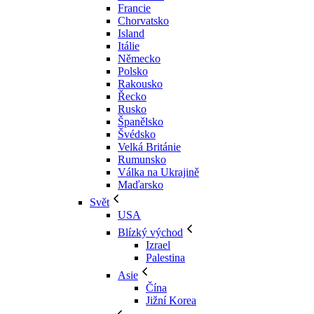
Francie
Chorvatsko
Island
Itálie
Německo
Polsko
Rakousko
Řecko
Rusko
Španělsko
Švédsko
Velká Británie
Rumunsko
Válka na Ukrajině
Maďarsko
Svět
USA
Blízký východ
Izrael
Palestina
Asie
Čína
Jižní Korea