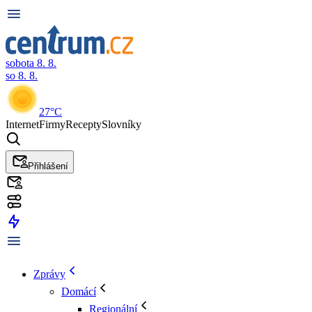
sobota 8. 8.
so 8. 8.
27°C
Internet
Firmy
Recepty
Slovníky
Přihlášení
Zprávy
Domácí
Regionální