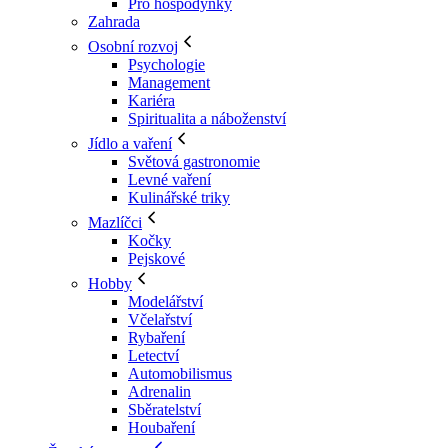
Pro hospodyňky
Zahrada
Osobní rozvoj
Psychologie
Management
Kariéra
Spiritualita a náboženství
Jídlo a vaření
Světová gastronomie
Levné vaření
Kulinářské triky
Mazlíčci
Kočky
Pejskové
Hobby
Modelářství
Včelařství
Rybaření
Letectví
Automobilismus
Adrenalin
Sběratelství
Houbaření