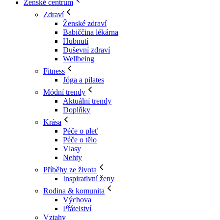
Ženské centrum
Zdraví
Ženské zdraví
Babiččina lékárna
Hubnutí
Duševní zdraví
Wellbeing
Fitness
Jóga a pilates
Módní trendy
Aktuální trendy
Doplňky
Krása
Péče o pleť
Péče o tělo
Vlasy
Nehty
Příběhy ze života
Inspirativní ženy
Rodina & komunita
Výchova
Přátelství
Vztahy