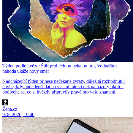
Týden podle hvězd: Štíři prohlédnou nekalou hru, Vodnářům
náhoda ukáže nový směr
Nadcházející týden přinese nečekané zvraty, důležitá rozhodnutí i
chvíle, kdy bude lepší dát na vlastní intuici než na názory okolí –
podívejte se, co si hvězdy připravily právě pro vaše znamení.
Žena.cz
9. 8. 2026, 19:40