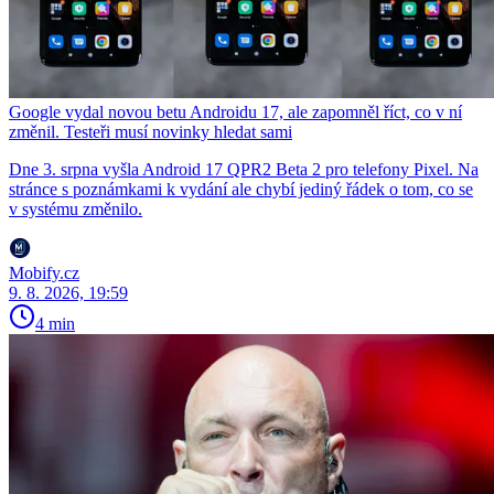
Google vydal novou betu Androidu 17, ale zapomněl říct, co v ní
změnil. Testeři musí novinky hledat sami
Dne 3. srpna vyšla Android 17 QPR2 Beta 2 pro telefony Pixel. Na
stránce s poznámkami k vydání ale chybí jediný řádek o tom, co se
v systému změnilo.
Mobify.cz
9. 8. 2026, 19:59
4 min