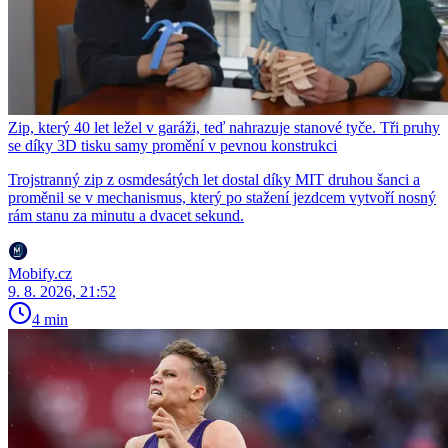
Zip, který 40 let ležel v garáži, teď nahrazuje stanové tyče. Tři pruhy
se díky 3D tisku samy promění v pevnou konstrukci
Trojstranný zip z osmdesátých let dostal díky MIT druhou šanci a
proměnil se v mechanismus, který po stažení jezdcem vytvoří nosný
rám stanu za minutu a dvacet sekund.
Mobify.cz
9. 8. 2026, 21:52
4 min