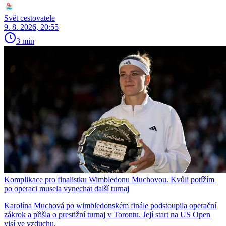
Svět cestovatele
9. 8. 2026, 20:55
3 min
Komplikace pro finalistku Wimbledonu Muchovou. Kvůli potížím
po operaci musela vynechat další turnaj
Karolína Muchová po wimbledonském finále podstoupila operační
zákrok a přišla o prestižní turnaj v Torontu. Její start na US Open
visí ve vzduchu.