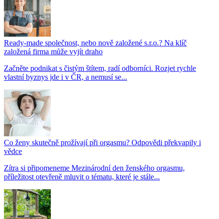
Ready-made společnost, nebo nově založené s.r.o.? Na klíč
založená firma může vyjít draho
Začněte podnikat s čistým štítem, radí odborníci. Rozjet rychle
vlastní byznys jde i v ČR, a nemusí se...
Co ženy skutečně prožívají při orgasmu? Odpovědi překvapily i
vědce
Zítra si připomeneme Mezinárodní den ženského orgasmu,
příležitost otevřeně mluvit o tématu, které je stále...