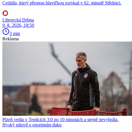
Cedidla, který přesnou hlavičkou rozjásal v 62. minutě Střelnici.
Liberecká Drbna
9. 8. 2026, 18:50
3 min
Reklama
Plzeň vedla v Teplicích 3:0 po 10 minutách a stejně nevyhrála.
Hyský mluvil o enormním tlaku