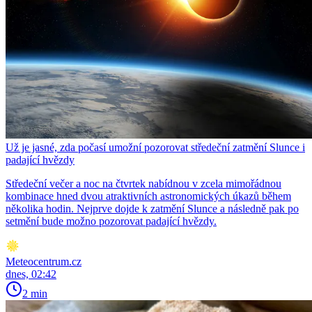
Už je jasné, zda počasí umožní pozorovat středeční zatmění Slunce i
padající hvězdy
Středeční večer a noc na čtvrtek nabídnou v zcela mimořádnou
kombinace hned dvou atraktivních astronomických úkazů během
několika hodin. Nejprve dojde k zatmění Slunce a následně pak po
setmění bude možno pozorovat padající hvězdy.
Meteocentrum.cz
dnes, 02:42
2 min