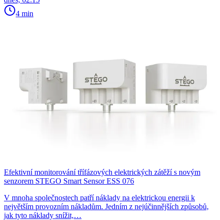
4 min
Efektivní monitorování třífázových elektrických zátěží s novým
senzorem STEGO Smart Sensor ESS 076
V mnoha společnostech patří náklady na elektrickou energii k
největším provozním nákladům. Jedním z nejúčinnějších způsobů,
jak tyto náklady snížit,…