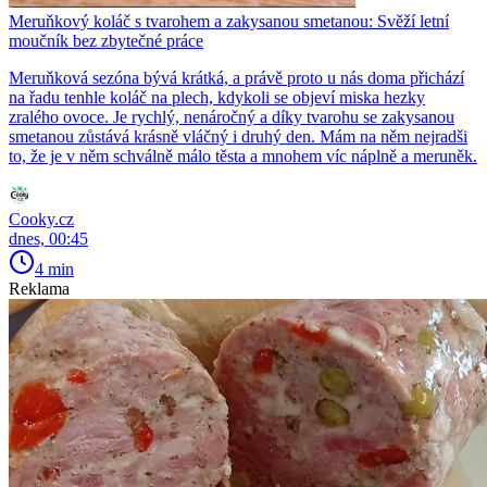
Meruňkový koláč s tvarohem a zakysanou smetanou: Svěží letní
moučník bez zbytečné práce
Meruňková sezóna bývá krátká, a právě proto u nás doma přichází
na řadu tenhle koláč na plech, kdykoli se objeví miska hezky
zralého ovoce. Je rychlý, nenáročný a díky tvarohu se zakysanou
smetanou zůstává krásně vláčný i druhý den. Mám na něm nejradši
to, že je v něm schválně málo těsta a mnohem víc náplně a meruněk.
Cooky.cz
dnes, 00:45
4 min
Reklama