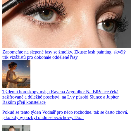
Zapomeňte na slepené řasy se žmolky. Zkuste lash painting, skvělý
trik vizážistů pro dokonale oddělené řasy
Týdenní horoskopy mága Ravena Argoniho: Na Blížence čeká
zašifrované a důležité poselství, na Lvy působí Slunce a Jupiter,
Rakům přejí konstelace
Pokud se tento týden Vodnář pro něco rozhodne, tak se často chová,
jako kdyby pozbyl pudu sebezáchovy. Do...