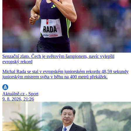
Senzační zlato. Čech je světovým šampionem, navíc vylepšil
evropský rekord
Michal Rada se stal v evropském juniorském rekordu 48,59 sekundy
juniorským mistrem světa v běhu na 400 metrů překážek.
Aktuálně.cz - Sport
9. 8. 2026, 21:26