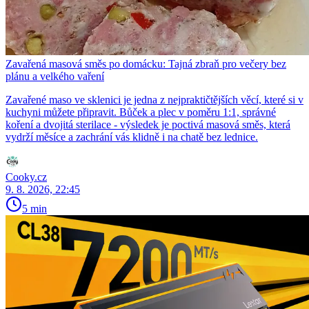
Zavařená masová směs po domácku: Tajná zbraň pro večery bez
plánu a velkého vaření
Zavařené maso ve sklenici je jedna z nejpraktičtějších věcí, které si v
kuchyni můžete připravit. Bůček a plec v poměru 1:1, správné
koření a dvojitá sterilace - výsledek je poctivá masová směs, která
vydrží měsíce a zachrání vás klidně i na chatě bez lednice.
Cooky.cz
9. 8. 2026, 22:45
5 min