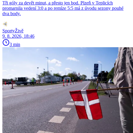
Tři góly za devět minut, a přesto jen bod. Plzeň v Teplicích
promarnila vedení 3:0 a po remíze 5:5 má z úvodu sezony pouhé
dva body.
SportyŽivě
9. 8. 2026, 18:46
3 min