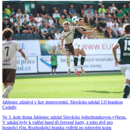
Jablonec zůstává v lize stoprocentní. Slovácko udolal 1:0 brankou
Cedidly
Ve 3. kole doma Jablonec udolal Slovácko jednobrankovou výhrou.
V utkání byly k vidění hned tři červené karty, z toho dvě pro
hostující tým. Rozhodující branku vstřelil po rohovém kopu