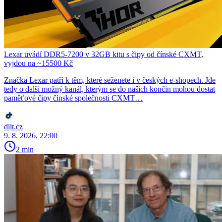
Lexar uvádí DDR5-7200 v 32GB kitu s čipy od čínské CXMT,
vyjdou na ~15500 Kč
Značka Lexar patří k těm, které seženete i v českých e-shopech. Jde
tedy o další možný kanál, kterým se do našich končin mohou dostat
paměťové čipy čínské společnosti CXMT…
diit.cz
9. 8. 2026, 22:00
2 min