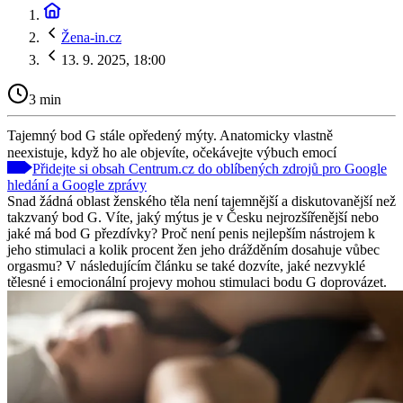
Žena-in.cz
13. 9. 2025, 18:00
3 min
Tajemný bod G stále opředený mýty. Anatomicky vlastně
neexistuje, když ho ale objevíte, očekávejte výbuch emocí
Přidejte si obsah Centrum.cz do oblíbených zdrojů pro Google
hledání a Google zprávy
Snad žádná oblast ženského těla není tajemnější a diskutovanější než
takzvaný bod G. Víte, jak‎ý mýtus je v Česku nejrozšířenější nebo
jaké má bod G přezdívky? Proč není penis nejlepším nástrojem k
jeho stimulaci a kolik procent žen jeho drážděním dosahuje vůbec
orgasmu? V následujícím článku se také dozvíte, jaké nezvyklé
tělesné i emocionální projevy mohou stimulaci bodu G doprovázet.