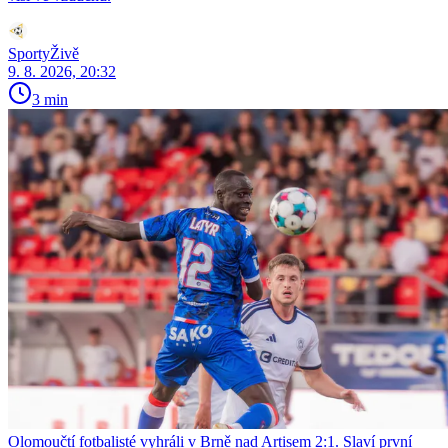
SportyŽivě
9. 8. 2026, 20:32
3 min
Olomoučtí fotbalisté vyhráli v Brně nad Artisem 2:1. Slaví první