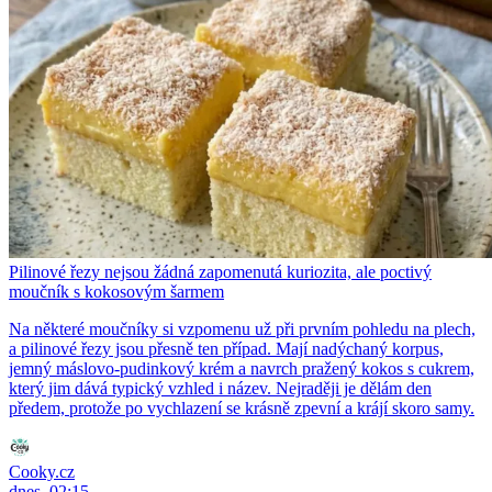
Pilinové řezy nejsou žádná zapomenutá kuriozita, ale poctivý
moučník s kokosovým šarmem
Na některé moučníky si vzpomenu už při prvním pohledu na plech,
a pilinové řezy jsou přesně ten případ. Mají nadýchaný korpus,
jemný máslovo-pudinkový krém a navrch pražený kokos s cukrem,
který jim dává typický vzhled i název. Nejraději je dělám den
předem, protože po vychlazení se krásně zpevní a krájí skoro samy.
Cooky.cz
dnes, 02:15