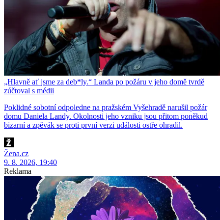
„Hlavně ať jsme za deb*ly.“ Landa po požáru v jeho domě tvrdě
zúčtoval s médii
Poklidné sobotní odpoledne na pražském Vyšehradě narušil požár
domu Daniela Landy. Okolnosti jeho vzniku jsou přitom poněkud
bizarní a zpěvák se proti první verzi události ostře ohradil.
Žena.cz
9. 8. 2026, 19:40
Reklama