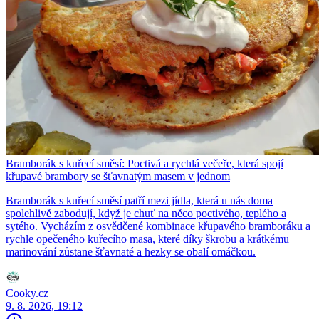
Bramborák s kuřecí směsí: Poctivá a rychlá večeře, která spojí
křupavé brambory se šťavnatým masem v jednom
Bramborák s kuřecí směsí patří mezi jídla, která u nás doma
spolehlivě zabodují, když je chuť na něco poctivého, teplého a
sytého. Vycházím z osvědčené kombinace křupavého bramboráku a
rychle opečeného kuřecího masa, které díky škrobu a krátkému
marinování zůstane šťavnaté a hezky se obalí omáčkou.
Cooky.cz
9. 8. 2026, 19:12