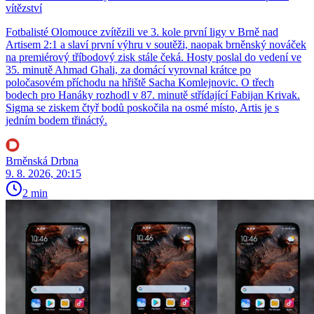
vítězství
Fotbalisté Olomouce zvítězili ve 3. kole první ligy v Brně nad
Artisem 2:1 a slaví první výhru v soutěži, naopak brněnský nováček
na premiérový tříbodový zisk stále čeká. Hosty poslal do vedení ve
35. minutě Ahmad Ghali, za domácí vyrovnal krátce po
poločasovém příchodu na hřiště Sacha Komlejnovic. O třech
bodech pro Hanáky rozhodl v 87. minutě střídající Fabijan Krivak.
Sigma se ziskem čtyř bodů poskočila na osmé místo, Artis je s
jedním bodem třináctý.
Brněnská Drbna
9. 8. 2026, 20:15
2 min