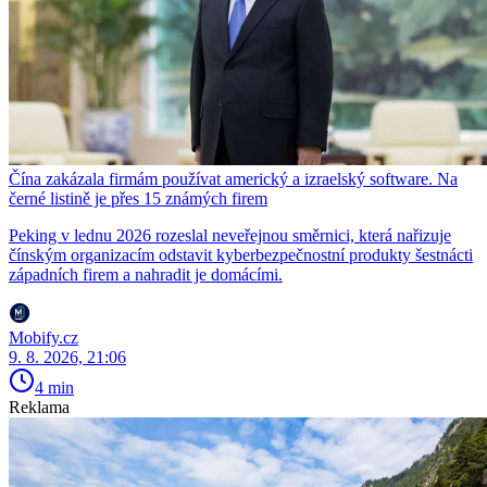
Čína zakázala firmám používat americký a izraelský software. Na
černé listině je přes 15 známých firem
Peking v lednu 2026 rozeslal neveřejnou směrnici, která nařizuje
čínským organizacím odstavit kyberbezpečnostní produkty šestnácti
západních firem a nahradit je domácími.
Mobify.cz
9. 8. 2026, 21:06
4 min
Reklama