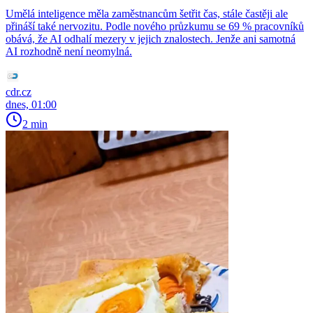
Umělá inteligence měla zaměstnancům šetřit čas, stále častěji ale
přináší také nervozitu. Podle nového průzkumu se 69 % pracovníků
obává, že AI odhalí mezery v jejich znalostech. Jenže ani samotná
AI rozhodně není neomylná.
cdr.cz
dnes, 01:00
2 min