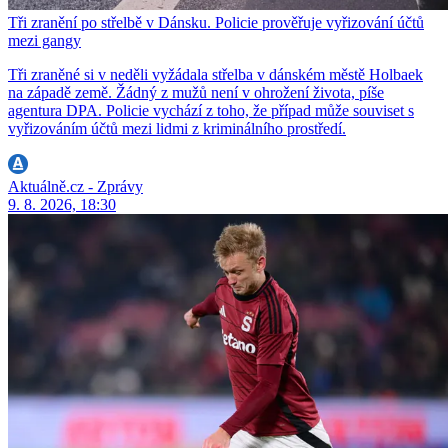
Tři zranění po střelbě v Dánsku. Policie prověřuje vyřizování účtů
mezi gangy
Tři zraněné si v neděli vyžádala střelba v dánském městě Holbaek
na západě země. Žádný z mužů není v ohrožení života, píše
agentura DPA. Policie vychází z toho, že případ může souviset s
vyřizováním účtů mezi lidmi z kriminálního prostředí.
Aktuálně.cz - Zprávy
9. 8. 2026, 18:30