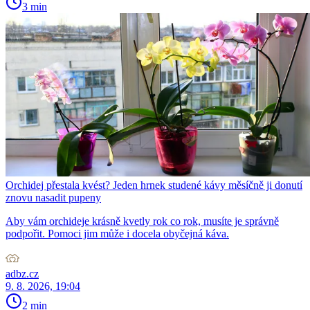
3 min
Orchidej přestala kvést? Jeden hrnek studené kávy měsíčně ji donutí
znovu nasadit pupeny
Aby vám orchideje krásně kvetly rok co rok, musíte je správně
podpořit. Pomoci jim může i docela obyčejná káva.
adbz.cz
9. 8. 2026, 19:04
2 min