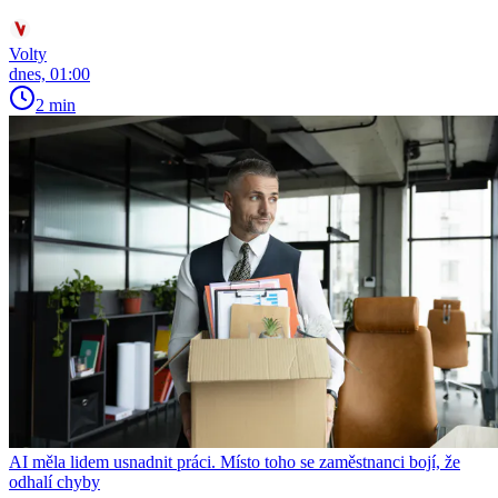
Volty
dnes, 01:00
2 min
AI měla lidem usnadnit práci. Místo toho se zaměstnanci bojí, že
odhalí chyby