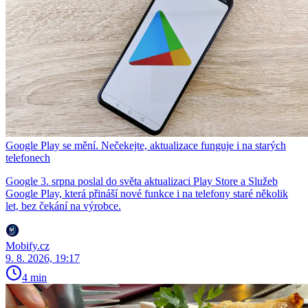
Google Play se mění. Nečekejte, aktualizace funguje i na starých
telefonech
Google 3. srpna poslal do světa aktualizaci Play Store a Služeb
Google Play, která přináší nové funkce i na telefony staré několik
let, bez čekání na výrobce.
Mobify.cz
9. 8. 2026, 19:17
4 min