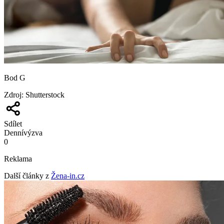
Bod G
Zdroj
:
Shutterstock
Sdílet
Denní
výzva
0
Reklama
Další články z
Žena-in.cz