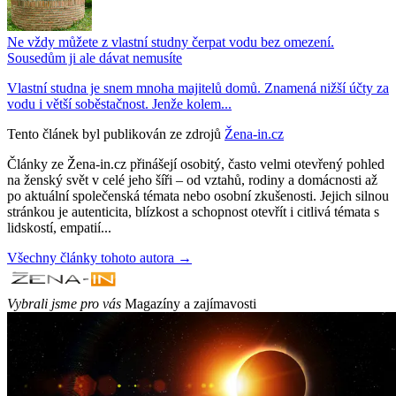
Ne vždy můžete z vlastní studny čerpat vodu bez omezení.
Sousedům ji ale dávat nemusíte
Vlastní studna je snem mnoha majitelů domů. Znamená nižší účty za
vodu i větší soběstačnost. Jenže kolem...
Tento článek byl publikován ze zdrojů
Žena-in.cz
Články ze Žena-in.cz přinášejí osobitý, často velmi otevřený pohled
na ženský svět v celé jeho šíři – od vztahů, rodiny a domácnosti až
po aktuální společenská témata nebo osobní zkušenosti. Jejich silnou
stránkou je autenticita, blízkost a schopnost otevřít i citlivá témata s
lidskostí, empatií...
Všechny články tohoto autora →
Vybrali jsme pro vás
Magazíny a zajímavosti