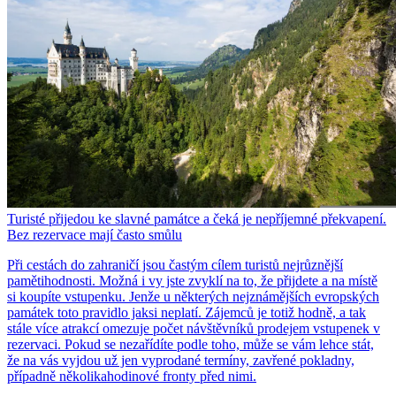
Turisté přijedou ke slavné památce a čeká je nepříjemné překvapení.
Bez rezervace mají často smůlu
Při cestách do zahraničí jsou častým cílem turistů nejrůznější
pamětihodnosti. Možná i vy jste zvyklí na to, že přijdete a na místě
si koupíte vstupenku. Jenže u některých nejznámějších evropských
památek toto pravidlo jaksi neplatí. Zájemců je totiž hodně, a tak
stále více atrakcí omezuje počet návštěvníků prodejem vstupenek v
rezervaci. Pokud se nezařídíte podle toho, může se vám lehce stát,
že na vás vyjdou už jen vyprodané termíny, zavřené pokladny,
případně několikahodinové fronty před nimi.