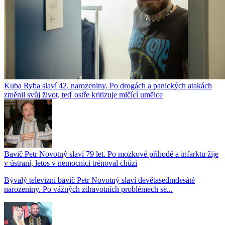
Kuba Ryba slaví 42. narozeniny. Po drogách a panických atakách
změnil svůj život, teď ostře kritizuje mlčící umělce
Bavič Petr Novotný slaví 79 let. Po mozkové příhodě a infarktu žije
v ústraní, letos v nemocnici trénoval chůzi
Bývalý televizní bavič Petr Novotný slaví devětasedmdesáté
narozeniny. Po vážných zdravotních problémech se...