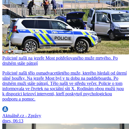
Policisté našli na jezeře Most pohřešovaného muže mrtvého. Po
druhém stále pátrají
Policisté našli tělo osmadvacetiletého muže, kterého hledali od úterní
silné bouřky. Na jezeře Most byl v tu dobu na paddleboardu. Po
druhém muži stále pátrají. Tělo našli ve středu večer. Policie o tom
informovala ve čtvrtek na sociální síti X. Rodinám obou mužů jsou
k dispozici krizoví interventi, kteří poskytují psychologickou
podporu a pomoc.
Aktuálně.cz - Zprávy
dnes, 06:13