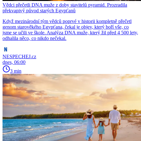
Vědci přečetli DNA muže z doby stavitelů pyramid. Prozradila
překvapivý původ starých Egypťanů
Když mezinárodní tým vědců poprvé v historii kompletně přečetl
genom starověkého Egypťana, čekal je objev, který boří vše, co
jsme se učili ve škole. Analýza DNA muže, který žil před 4 500 lety,
odhalila něco, co nikdo nečekal.
NESPECHEJ.cz
dnes, 06:00
3 min