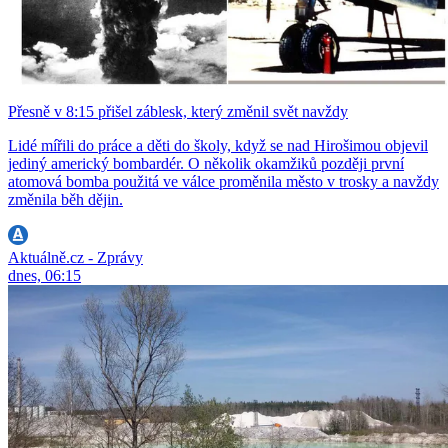
Přesně v 8:15 přišel záblesk, který změnil svět navždy
Lidé mířili do práce a děti do školy, když se nad Hirošimou objevil
jediný americký bombardér. O několik okamžiků později první
atomová bomba použitá ve válce proměnila město v trosky a navždy
změnila běh dějin.
Aktuálně.cz - Zprávy
dnes, 06:15