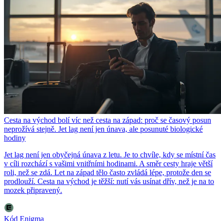
Cesta na východ bolí víc než cesta na západ: proč se časový posun
neprožívá stejně. Jet lag není jen únava, ale posunuté biologické
hodiny
Jet lag není jen obyčejná únava z letu. Je to chvíle, kdy se místní čas
v cíli rozchází s vašimi vnitřními hodinami. A směr cesty hraje větší
roli, než se zdá. Let na západ tělo často zvládá lépe, protože den se
prodlouží. Cesta na východ je těžší: nutí vás usínat dřív, než je na to
mozek připravený.
Kód Enigma