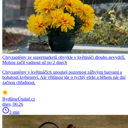
Chryzantémy ze supermarketů obvykle v květináči dlouho nevydrží.
Mohou začít vadnout už po 2 dnech
Chryzantémy v květináčích upoutají pozornost zářivými barvami a
bohatostí květenství. Ale většinou jde o rychlý efekt a během pár dní
začnou chřadnout.
BydlímeÚtulně.cz
dnes, 06:26
3 min