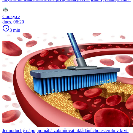
Cooky.cz
dnes, 06:20
3 min
Jednoduchý nápoj pomáhá zabraňovat ukládání cholesterolu v krvi.