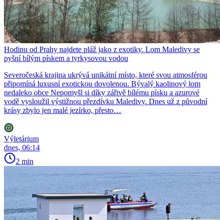
Hodinu od Prahy najdete pláž jako z exotiky. Lom Maledivy se
pyšní bílým pískem a tyrkysovou vodou
Severočeská krajina ukrývá unikátní místo, které svou atmosférou
připomíná luxusní exotickou dovolenou. Bývalý kaolinový lom
nedaleko obce Nepomyšl si díky zářivě bílému písku a azurové
vodě vysloužil výstižnou přezdívku Maledivy. Dnes už z původní
krásy zbylo jen malé jezírko, přesto…
Výletárium
dnes, 06:14
2 min