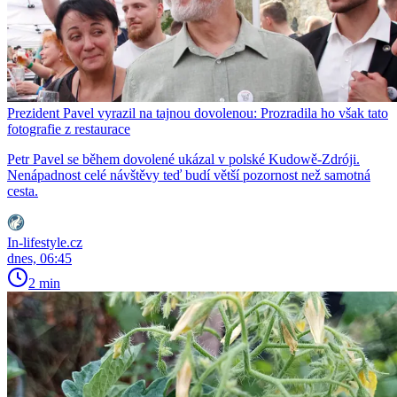
Prezident Pavel vyrazil na tajnou dovolenou: Prozradila ho však tato
fotografie z restaurace
Petr Pavel se během dovolené ukázal v polské Kudowě-Zdróji.
Nenápadnost celé návštěvy teď budí větší pozornost než samotná
cesta.
In-lifestyle.cz
dnes, 06:45
2 min