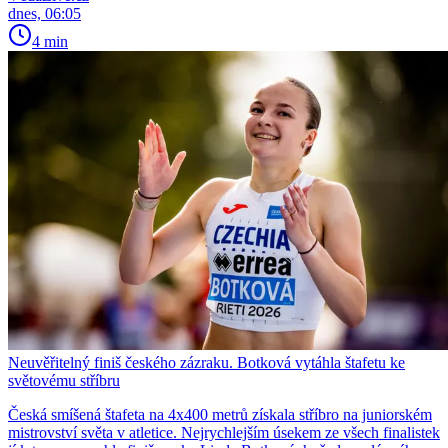
dnes, 06:05
4 min
Neuvěřitelný finiš českého zázraku. Botková vytáhla štafetu ke
světovému stříbru
Česká smíšená štafeta na 4x400 metrů získala stříbro na juniorském
mistrovství světa v atletice. Nejrychlejším úsekem ze všech finalistek