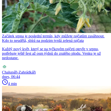
Začátek srpna je poslední termín, kdy můžete rajčatům zasáhnout.
Kdo to neudělá, sbírá na podzim tvrdá zelená rajčata
Každý nový květ, který se na tyčkovém rajčeti otevře v srpnu,
potřebuje ještě šest až osm týdnů do zralého plodu. Venku je už
nedostane.
Chalupáři-Zahrádkáři
dnes, 06:44
4 min