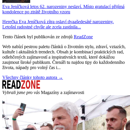
Eva Jeníčková letos 62. narozeniny neslaví. Místo gratulací přijímá
kondolence po ztrátě životního vzoru
Herečka Eva Jeníčková zítra oslaví dvaašedesáté narozeniny.
Letošní radostné chvíle ale zcela zastínila...
Tento článek byl publikován ze zdrojů
ReadZone
Web nabízí pestrou paletu článků o životním stylu, zdraví, vztazích,
kultuře i aktuálních trendech. Obsah je kombinací praktických rad,
odlehčených zajímavostí a inspirativních textů, které dokážou
zaujmout široké publikum. Čtenáři tu najdou tipy do každodenního
života, nápady pro volný čas i...
Všechny články tohoto autora →
Vybrali jsme pro vás
Magazíny a zajímavosti