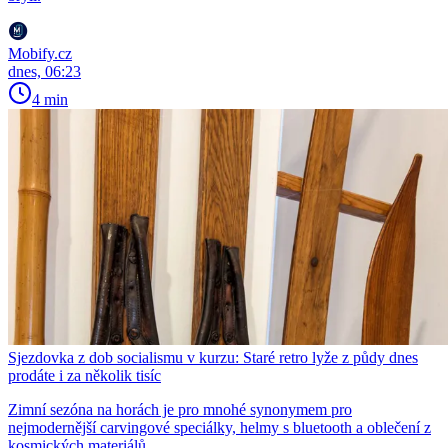
Mobify.cz
dnes, 06:23
4 min
Sjezdovka z dob socialismu v kurzu: Staré retro lyže z půdy dnes
prodáte i za několik tisíc
Zimní sezóna na horách je pro mnohé synonymem pro
nejmodernější carvingové speciálky, helmy s bluetooth a oblečení z
kosmických materiálů.