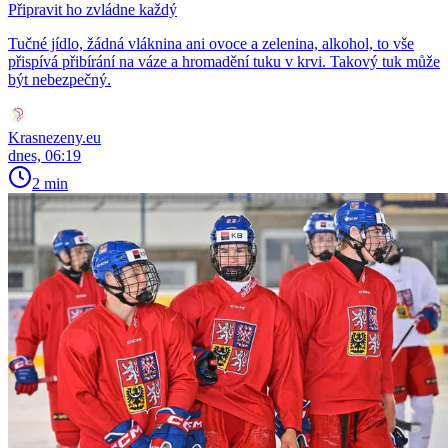
Připravit ho zvládne každý
Tučné jídlo, žádná vláknina ani ovoce a zelenina, alkohol, to vše
přispívá přibírání na váze a hromadění tuku v krvi. Takový tuk může
být nebezpečný.
Krasnezeny.eu
dnes, 06:19
2 min