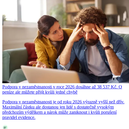
Podpora v nezaměstnanosti v roce 2026 dosáhne až 38 537 Kč. O
peníze ale můžete přijít kvůli jedné chybě
Podpora v nezaměstnanosti je od roku 2026 výrazně vyšší než dřív.
Maximální částku ale dostanou jen lidé s dostatečně vysokým
předchozím výdělkem a nárok může zaniknout i kvůli porušení
pravidel evidence.