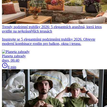
Trendy podzimní truhlíky 2026: 5 elegantních aranžmá, která letos
uvidíte na nejkrásnějších terasách
Inspirujte se 5 elegantními podzimními truhlíky 2026. Objevte
moderní kombinace rostlin pro balkon, okna i terasu.
Planeta zahrady
dnes, 06:40
8 min