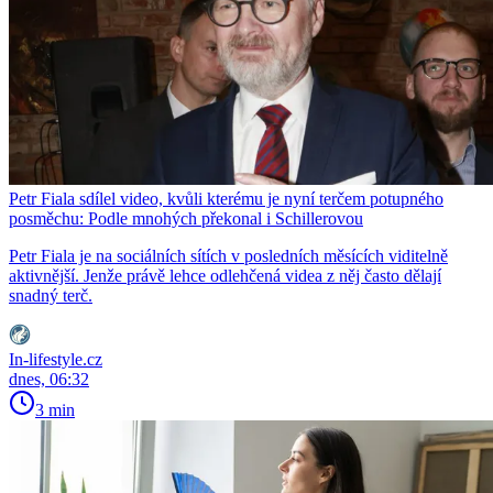
Petr Fiala sdílel video, kvůli kterému je nyní terčem potupného
posměchu: Podle mnohých překonal i Schillerovou
Petr Fiala je na sociálních sítích v posledních měsících viditelně
aktivnější. Jenže právě lehce odlehčená videa z něj často dělají
snadný terč.
In-lifestyle.cz
dnes, 06:32
3 min