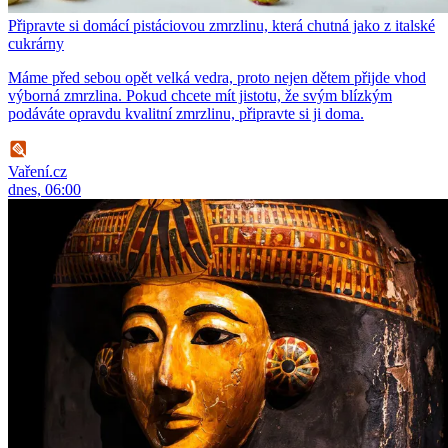
Připravte si domácí pistáciovou zmrzlinu, která chutná jako z italské
cukrárny
Máme před sebou opět velká vedra, proto nejen dětem přijde vhod
výborná zmrzlina. Pokud chcete mít jistotu, že svým blízkým
podáváte opravdu kvalitní zmrzlinu, připravte si ji doma.
Vaření.cz
dnes, 06:00