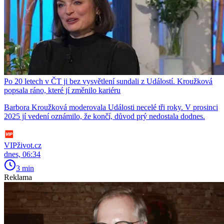
Po 20 letech v ČT ji bez vysvětlení sundali z Událostí. Kroužková
popsala ráno, které jí změnilo kariéru
Barbora Kroužková moderovala Události necelé tři roky. V prosinci
2025 jí vedení oznámilo, že končí, důvod prý nedostala dodnes.
VIPživot.cz
dnes, 06:34
3 min
Reklama