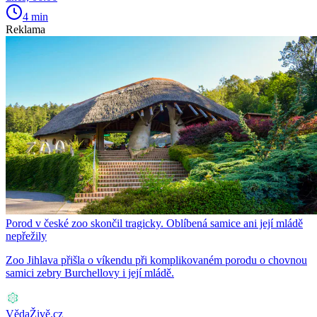
4 min
Reklama
Porod v české zoo skončil tragicky. Oblíbená samice ani její mládě
nepřežily
Zoo Jihlava přišla o víkendu při komplikovaném porodu o chovnou
samici zebry Burchellovy i její mládě.
VědaŽivě.cz