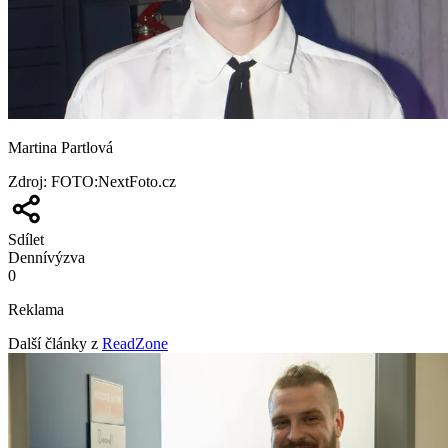
Martina Partlová
Zdroj
:
FOTO:NextFoto.cz
Sdílet
Denní
výzva
0
Reklama
Další články z
ReadZone