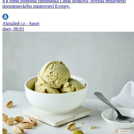
jí k tomu pomohla finišmanka Linda Botková, hvězda nedávného
dorosteneckého mistrovství Evropy.
Aktuálně.cz - Sport
dnes, 06:01