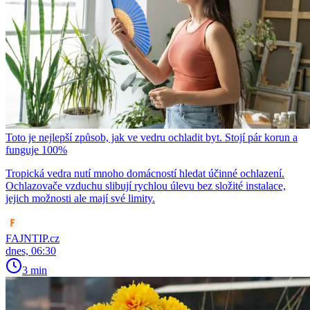
Toto je nejlepší způsob, jak ve vedru ochladit byt. Stojí pár korun a
funguje 100%
Tropická vedra nutí mnoho domácností hledat účinné ochlazení.
Ochlazovače vzduchu slibují rychlou úlevu bez složité instalace,
jejich možnosti ale mají své limity.
FAJNTIP.cz
dnes, 06:30
3 min