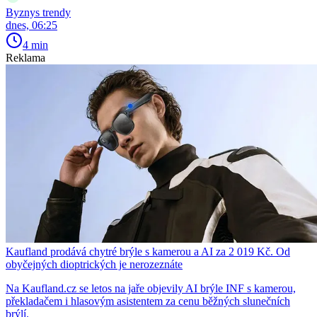
Byznys trendy
dnes, 06:25
4 min
Reklama
Kaufland prodává chytré brýle s kamerou a AI za 2 019 Kč. Od
obyčejných dioptrických je nerozeznáte
Na Kaufland.cz se letos na jaře objevily AI brýle INF s kamerou,
překladačem i hlasovým asistentem za cenu běžných slunečních
brýlí.