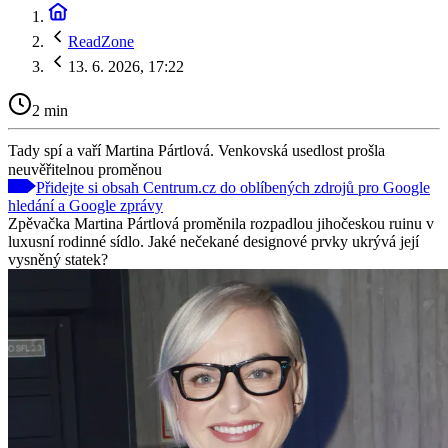
ReadZone
13. 6. 2026, 17:22
2 min
Tady spí a vaří Martina Pártlová. Venkovská usedlost prošla
neuvěřitelnou proměnou
Přidejte si obsah Centrum.cz do oblíbených zdrojů pro Google
hledání a Google zprávy
Zpěvačka Martina Pártlová proměnila rozpadlou jihočeskou ruinu v
luxusní rodinné sídlo. Jaké nečekané designové prvky ukrývá její
vysněný statek?