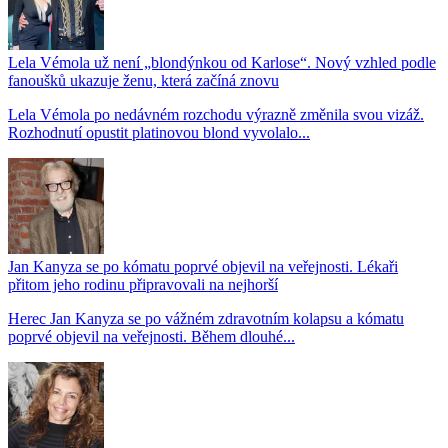
Lela Vémola už není „blondýnkou od Karlose“. Nový vzhled podle
fanoušků ukazuje ženu, která začíná znovu
Lela Vémola po nedávném rozchodu výrazně změnila svou vizáž.
Rozhodnutí opustit platinovou blond vyvolalo...
Jan Kanyza se po kómatu poprvé objevil na veřejnosti. Lékaři
přitom jeho rodinu připravovali na nejhorší
Herec Jan Kanyza se po vážném zdravotním kolapsu a kómatu
poprvé objevil na veřejnosti. Během dlouhé...