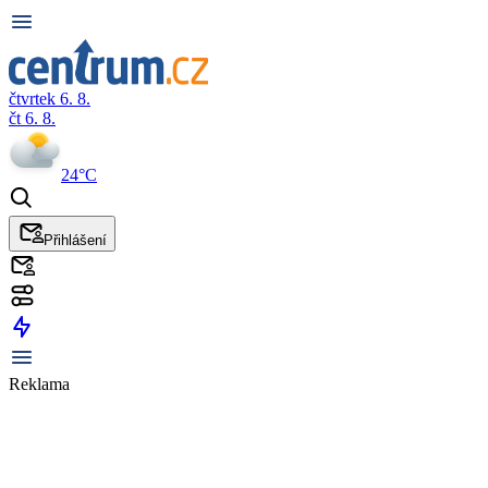
čtvrtek 6. 8.
čt 6. 8.
24°C
Přihlášení
Reklama