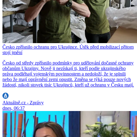
Česko zpřísnilo ochranu pro Ukrajince. Útěk před mobilizací přitom
stojí jmění
Česko od středy zpřísnilo podmínky pro udělování dočasné ochrany
občanům Ukrajiny. Nově ji nezískají ti, kteří podle ukrajinského
práva podléhají vojenským povinnostem a nedoloží, že je splnili
nebo že mají oprávnění zemi opustit. Změna se týká pouze nových
žádostí, nikoli stovek tisíc Ukrajinců, kteří už ochranu v Česku mají.
Aktuálně.cz - Zprávy
dnes, 06:37