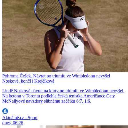
Pohroma Češek. Návrat po triumfu ve Wimbledonu nevyšel
Noskové, končí i Krejčíková
Lindě Noskové návrat na kurty po triumfu ve Wimbledonu nevyšel.
Na betonu v Torontu podlehla česká tenistka Američance Caty
McNallyové navzdory slibnému začátku 6:7, 1:6.
Aktuálně.cz - Sport
dnes, 06:26