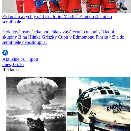
Zklamání a rychlý pád z euforie. Mladí Češi neprošli ani do
semifinále
Hokejová osmnáctka podlehla v závěrečném utkání základní
skupiny B na Hlinka Gretzky Cupu v Edmontonu Finsku 4:5 a do
semifinále nepostoupila.
Aktuálně.cz - Sport
dnes, 06:16
Reklama