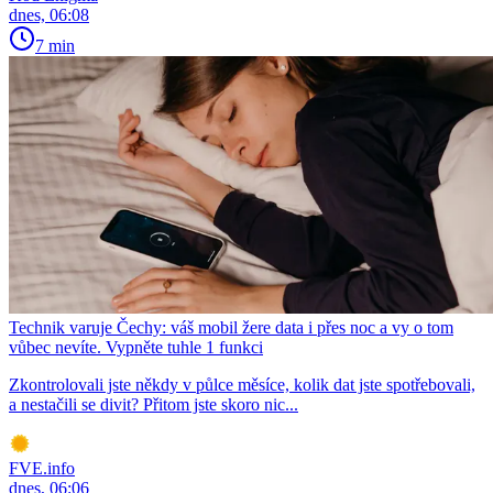
dnes, 06:08
7 min
Technik varuje Čechy: váš mobil žere data i přes noc a vy o tom
vůbec nevíte. Vypněte tuhle 1 funkci
Zkontrolovali jste někdy v půlce měsíce, kolik dat jste spotřebovali,
a nestačili se divit? Přitom jste skoro nic...
FVE.info
dnes, 06:06