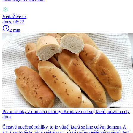
VědaŽivě.cz
dnes, 06:22
2 min
Pivní rohlíky z domácí pekárny: Křupavé pečivo, které provoní celý
dům
Čerstvě upečené rohlíky, to je vůně, která se line celým domem. A
když se do těsta přidá světlé pivo, získá pečivo ještě výraznější chuť.