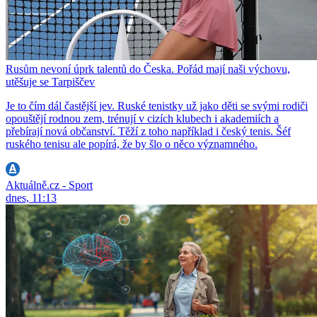
Rusům nevoní úprk talentů do Česka. Pořád mají naši výchovu,
utěšuje se Tarpiščev
Je to čím dál častější jev. Ruské tenistky už jako děti se svými rodiči
opouštějí rodnou zem, trénují v cizích klubech i akademiích a
přebírají nová občanství. Těží z toho například i český tenis. Šéf
ruského tenisu ale popírá, že by šlo o něco významného.
Aktuálně.cz - Sport
dnes, 11:13