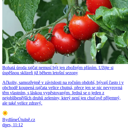
Bohatá úroda rajčat nemusí být jen zbožným přáním. Užijte si
úspěšnou sklizeň již během letošní sezony
Ačkoliv, samozřejmě v závislosti na ročním období, bývají často i v
obchodě koupená rajčata velice chutná, přece jen se nic nevyrovná
těm vlastním, s láskou vypěstovaným. Jedná se o jeden z
nejoblíbenějších druhů zeleniny, který není jen chuťově příjemný,
ale také velice zdravý.
BydlímeÚtulně.cz
dnes, 11:12