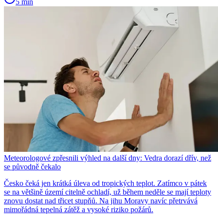
5 min
Meteorologové zpřesnili výhled na další dny: Vedra dorazí dřív, než
se původně čekalo
Česko čeká jen krátká úleva od tropických teplot. Zatímco v pátek
se na většině území citelně ochladí, už během neděle se mají teploty
znovu dostat nad třicet stupňů. Na jihu Moravy navíc přetrvává
mimořádná tepelná zátěž a vysoké riziko požárů.