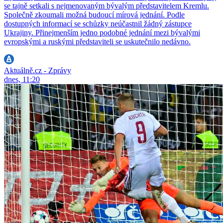
se tajně setkali s nejmenovaným bývalým představitelem Kremlu.
Společně zkoumali možná budoucí mírová jednání. Podle
dostupných informací se schůzky neúčastnil žádný zástupce
Ukrajiny. Přinejmenším jedno podobné jednání mezi bývalými
evropskými a ruskými představiteli se uskutečnilo nedávno.
Aktuálně.cz - Zprávy
dnes, 11:20