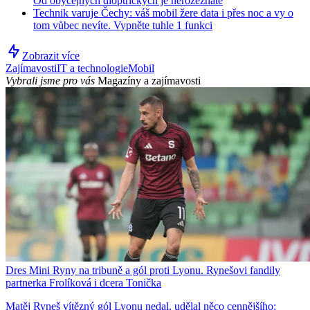
Od obyčejných dioptrických je nerozeznáte
Technik varuje Čechy: váš mobil žere data i přes noc a vy o
tom vůbec nevíte. Vypněte tuhle 1 funkci
Zobrazit více
Zajímavosti
IT a technologie
Mobil
Vybrali jsme pro vás
Magazíny a zajímavosti
Dres Mini Ryny na tribuně a gól proti Lyonu. Rynešovi fandily
partnerka Frolíková i dcera Tonička
Matěj Ryneš vítězný gól Lyonu nedal, udělal něco cennějšího: