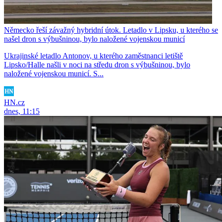
Německo řeší závažný hybridní útok. Letadlo v Lipsku, u kterého se
našel dron s výbušninou, bylo naložené vojenskou municí
Ukrajinské letadlo Antonov, u kterého zaměstnanci letiště
Lipsko/Halle našli v noci na středu dron s výbušninou, bylo
naložené vojenskou municí. S...
HN.cz
dnes, 11:15