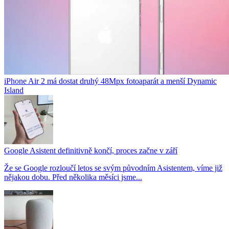
iPhone Air 2 má dostat druhý 48Mpx fotoaparát a menší Dynamic
Island
Google Asistent definitivně končí, proces začne v září
Že se Google rozloučí letos se svým původním Asistentem, víme již
nějakou dobu. Před několika měsíci jsme...