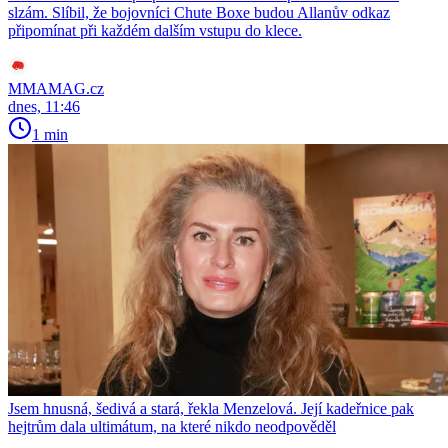
slzám. Slíbil, že bojovníci Chute Boxe budou Allanův odkaz
připomínat při každém dalším vstupu do klece.
MMAMAG.cz
dnes, 11:46
1 min
Jsem hnusná, šedivá a stará, řekla Menzelová. Její kadeřnice pak
hejtrům dala ultimátum, na které nikdo neodpověděl