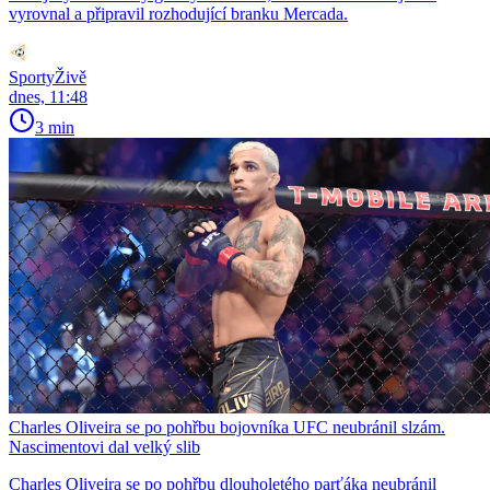
vyrovnal a připravil rozhodující branku Mercada.
SportyŽivě
dnes, 11:48
3 min
Charles Oliveira se po pohřbu bojovníka UFC neubránil slzám.
Nascimentovi dal velký slib
Charles Oliveira se po pohřbu dlouholetého parťáka neubránil