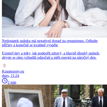
Nedostatek spánku má negativní dopad na organismus. Odhalte
příčiny a konečně se kvalitně vyspěte
Existují tipy a triky, jak podpořit zdravý, a hlavně dlouhý spánek,
abyste se ráno vzbudili odpočatí a měli energii na náročný den.
Krasnezeny.eu
dnes, 11:24
2 min