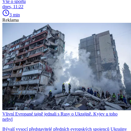
Vše o sportu
dnes, 11:22
3 min
Reklama
Vlivní Evropané tajně jednali s Rusy o Ukrajině. Kyjev u toho
nebyl
Bývalí vysocí představitelé předních evropských spojenců Ukrajiny