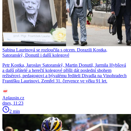
Sabina Laurinová se rozloučila s otcem. Dorazili Kostka,
Satoranský, Donutil i další kolegové
Petr Kostka, Jaroslav Satoranský, Martin Donutil, Jarmila Hybšová
a další přátelé a herečtí kolegové přišli dát poslední sbohem
režisérovi, pedagogovi a bývalému řediteli Divadla na Vinohradech
Františku Laurinovi. Zemřel 31. července ve věku 91 let.
Aplausin.cz
dnes, 11:23
2 min