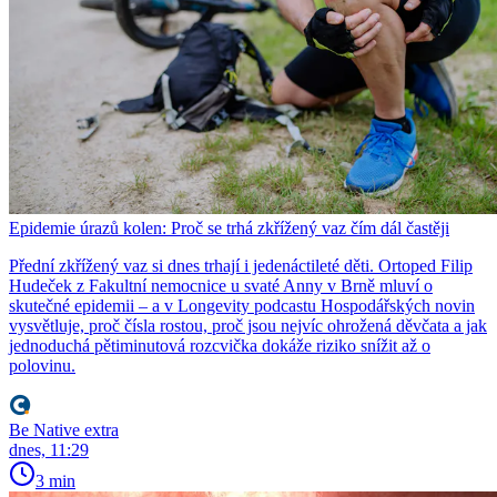
Epidemie úrazů kolen: Proč se trhá zkřížený vaz čím dál častěji
Přední zkřížený vaz si dnes trhají i jedenáctileté děti. Ortoped Filip
Hudeček z Fakultní nemocnice u svaté Anny v Brně mluví o
skutečné epidemii – a v Longevity podcastu Hospodářských novin
vysvětluje, proč čísla rostou, proč jsou nejvíc ohrožená děvčata a jak
jednoduchá pětiminutová rozcvička dokáže riziko snížit až o
polovinu.
Be Native extra
dnes, 11:29
3 min