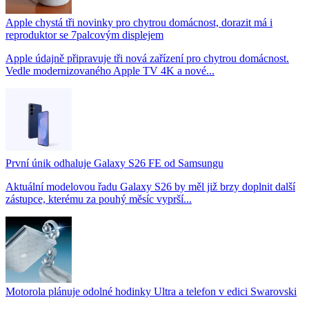
Apple chystá tři novinky pro chytrou domácnost, dorazit má i
reproduktor se 7palcovým displejem
Apple údajně připravuje tři nová zařízení pro chytrou domácnost.
Vedle modernizovaného Apple TV 4K a nové...
První únik odhaluje Galaxy S26 FE od Samsungu
Aktuální modelovou řadu Galaxy S26 by měl již brzy doplnit další
zástupce, kterému za pouhý měsíc vyprší...
Motorola plánuje odolné hodinky Ultra a telefon v edici Swarovski