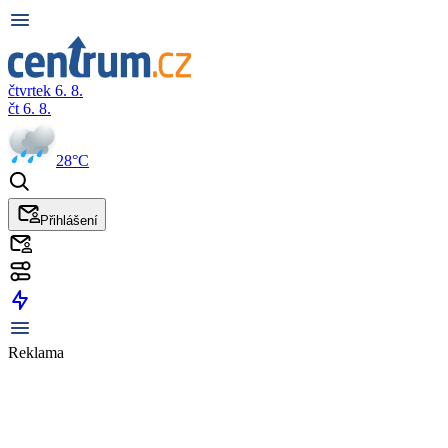
čtvrtek 6. 8.
čt 6. 8.
28°C
Přihlášení
Reklama