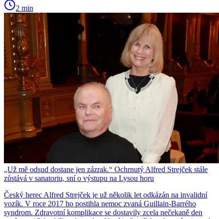
2 min
„Už mě odsud dostane jen zázrak.“ Ochrnutý Alfred Strejček stále
zůstává v sanatoriu, sní o výstupu na Lysou horu
Český herec Alfred Strejček je už několik let odkázán na invalidní
vozík. V roce 2017 ho postihla nemoc zvaná Guillain-Barrého
syndrom. Zdravotní komplikace se dostavily zcela nečekaně den