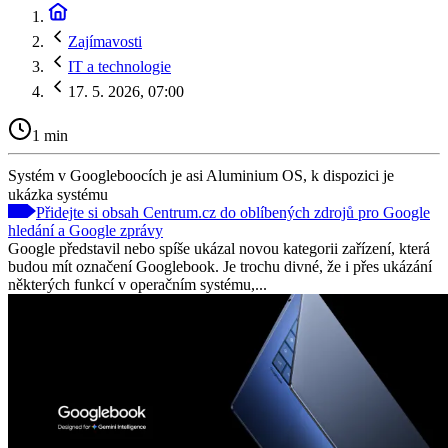
Zajímavosti
IT a technologie
17. 5. 2026, 07:00
1 min
Systém v Googleboocích je asi Aluminium OS, k dispozici je
ukázka systému
Přidejte si obsah Centrum.cz do oblíbených zdrojů pro Google
hledání a Google zprávy
Google představil nebo spíše ukázal novou kategorii zařízení, která
budou mít označení Googlebook. Je trochu divné, že i přes ukázání
některých funkcí v operačním systému,...