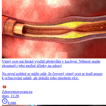
Vinný ocet má široké využití především v kuchyni. Některé studie
zkoumají i jeho možné účinky na zdraví
Na první pohled se může zdát, že červený vinný ocet se hodí pouze
k ochucování salátů, ale dokáže toho mnohem více.
Zdravestravovani.eu
dnes, 11:28
4 min