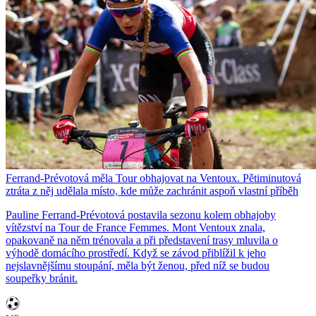
Ferrand-Prévotová měla Tour obhajovat na Ventoux. Pětiminutová
ztráta z něj udělala místo, kde může zachránit aspoň vlastní příběh
Pauline Ferrand-Prévotová postavila sezonu kolem obhajoby
vítězství na Tour de France Femmes. Mont Ventoux znala,
opakovaně na něm trénovala a při představení trasy mluvila o
výhodě domácího prostředí. Když se závod přiblížil k jeho
nejslavnějšímu stoupání, měla být ženou, před níž se budou
soupeřky bránit.