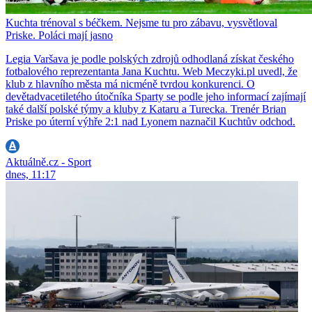
Kuchta trénoval s béčkem. Nejsme tu pro zábavu, vysvětloval
Priske. Poláci mají jasno
Legia Varšava je podle polských zdrojů odhodlaná získat českého
fotbalového reprezentanta Jana Kuchtu. Web Meczyki.pl uvedl, že
klub z hlavního města má nicméně tvrdou konkurenci. O
devětadvacetiletého útočníka Sparty se podle jeho informací zajímají
také další polské týmy a kluby z Kataru a Turecka. Trenér Brian
Priske po úterní výhře 2:1 nad Lyonem naznačil Kuchtův odchod.
Aktuálně.cz - Sport
dnes, 11:17