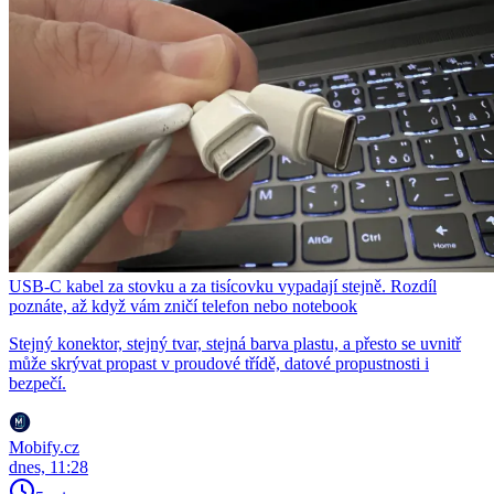
USB-C kabel za stovku a za tisícovku vypadají stejně. Rozdíl
poznáte, až když vám zničí telefon nebo notebook
Stejný konektor, stejný tvar, stejná barva plastu, a přesto se uvnitř
může skrývat propast v proudové třídě, datové propustnosti i
bezpečí.
Mobify.cz
dnes, 11:28