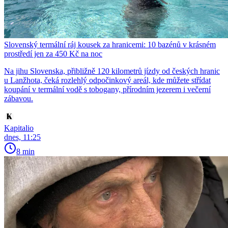
Slovenský termální ráj kousek za hranicemi: 10 bazénů v krásném
prostředí jen za 450 Kč na noc
Na jihu Slovenska, přibližně 120 kilometrů jízdy od českých hranic
u Lanžhota, čeká rozlehlý odpočinkový areál, kde můžete střídat
koupání v termální vodě s tobogany, přírodním jezerem i večerní
zábavou.
Kapitalio
dnes, 11:25
8 min