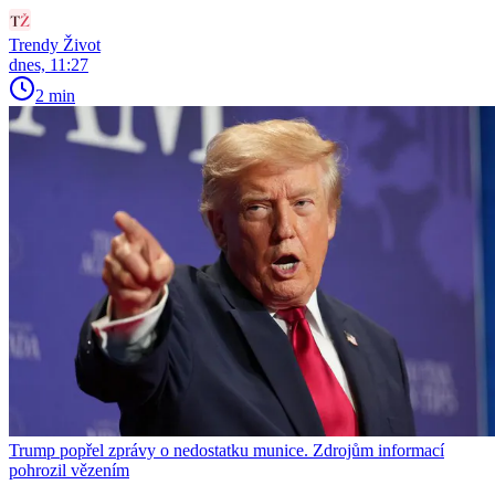
Trendy Život
dnes, 11:27
2 min
Trump popřel zprávy o nedostatku munice. Zdrojům informací
pohrozil vězením