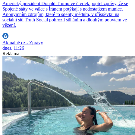
Americký prezident Donald Trump ve čtvrtek popřel zprávy, že se
Spojené státy ve válce s Íránem potýkají s nedostatkem munice.
Anonymním zdrojům, které to sdělily médiím, v příspěvku na
sociální síti Truth Social pohrozil stíháním a dlouhým pobytem ve
vězení.
Aktuálně.cz - Zprávy
dnes, 11:26
Reklama