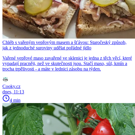
Chléb s vařeným vepřovým masem a šťávou: Staročeský způsob,
jak z jednoduché suroviny udělat pořádné jídlo
Vařené vepřové maso zavařené ve sklenici je jedna z těch věcí, které
vypadají pracněji, než ve skutečnosti jsou. Stačí maso, sůl, kmín a
trocha trpělivosti - a máte v lednici zásobu na týden.
Cooky.cz
dnes, 11:13
4 min