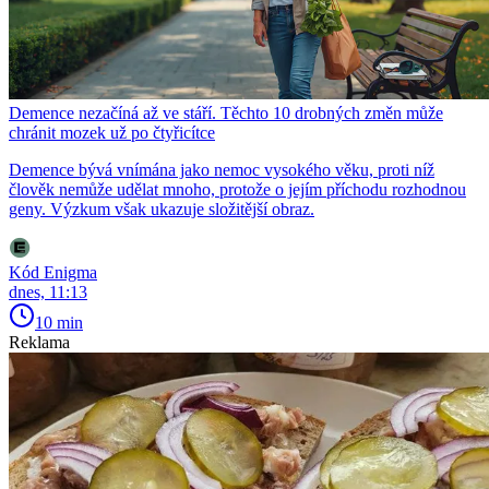
Demence nezačíná až ve stáří. Těchto 10 drobných změn může
chránit mozek už po čtyřicítce
Demence bývá vnímána jako nemoc vysokého věku, proti níž
člověk nemůže udělat mnoho, protože o jejím příchodu rozhodnou
geny. Výzkum však ukazuje složitější obraz.
Kód Enigma
dnes, 11:13
10 min
Reklama