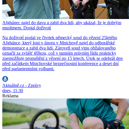
Afghánec najel do davu a zabil dva lidi, aby ukázal, že je dobrým
muslimem. Dostal doživotí
Na doživotí poslal ve čtvrtek německý soud do vězení 25letého
Afghánce, který loni v únoru v Mnichově najel do odborářské
demonstrace a zabil dva lidi. Zároveň soud vinu obžalovaného
označil za zvlášť těžkou, což v tamním právním řádu prakticky
znemožňuje propuštění z vězení po 15 letech. Útok se odehrál den
před začátkem Mnichovské bezpečnostní konference a deset dní
před parlamentními volbami.
Aktuálně.cz - Zprávy
dnes, 11:30
Reklama