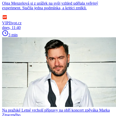
Olga Menzelová si z urážek na svůj vzhled udělala veřejný
experiment. Stačila jedna podmínka, a kritici zmlkli.
VIPživot.cz
dnes, 11:40
3 min
Na pražské Letné vrcholí přípravy na obří koncert zpěváka Marka
Ztraceného