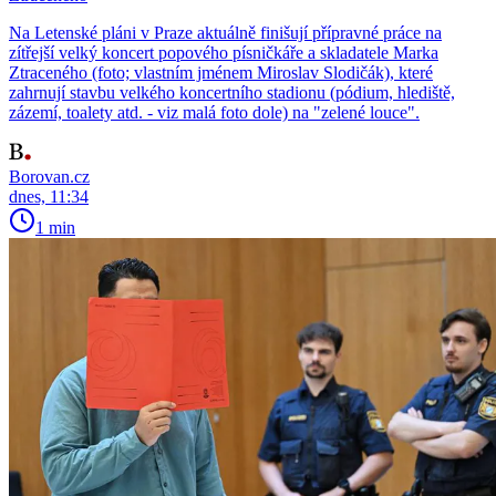
Na Letenské pláni v Praze aktuálně finišují přípravné práce na
zítřejší velký koncert popového písničkáře a skladatele Marka
Ztraceného (foto; vlastním jménem Miroslav Slodičák), které
zahrnují stavbu velkého koncertního stadionu (pódium, hlediště,
zázemí, toalety atd. - viz malá foto dole) na "zelené louce".
Borovan.cz
dnes, 11:34
1 min