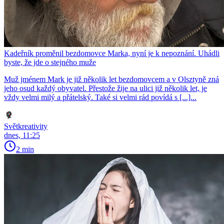
Kadeřník proměnil bezdomovce Marka, nyní je k nepoznání. Uhádli
byste, že jde o stejného muže
Muž jménem Mark je již několik let bezdomovcem a v Olsztyně zná
jeho osud každý obyvatel. Přestože žije na ulici již několik let, je
vždy velmi milý a přátelský. Také si velmi rád povídá s [...]...
Světkreativity
dnes, 11:25
2 min