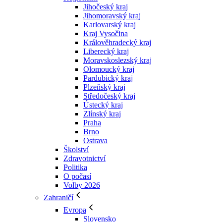
Jihočeský kraj
Jihomoravský kraj
Karlovarský kraj
Kraj Vysočina
Králověhradecký kraj
Liberecký kraj
Moravskoslezský kraj
Olomoucký kraj
Pardubický kraj
Plzeňský kraj
Středočeský kraj
Ústecký kraj
Zlínský kraj
Praha
Brno
Ostrava
Školství
Zdravotnictví
Politika
O počasí
Volby 2026
Zahraničí
Evropa
Slovensko