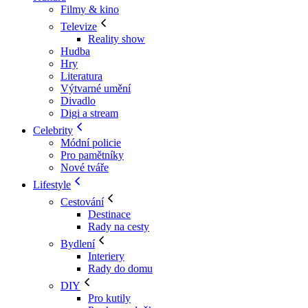
Filmy & kino
Televize
Reality show
Hudba
Hry
Literatura
Výtvarné umění
Divadlo
Digi a stream
Celebrity
Módní policie
Pro pamětníky
Nové tváře
Lifestyle
Cestování
Destinace
Rady na cesty
Bydlení
Interiery
Rady do domu
DIY
Pro kutily