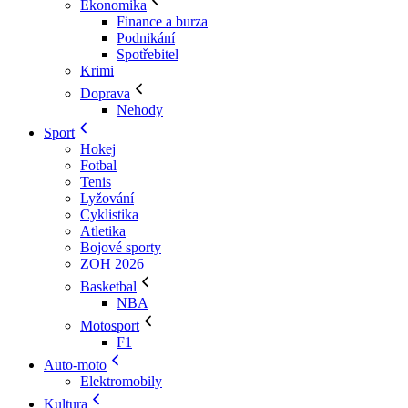
Ekonomika
Finance a burza
Podnikání
Spotřebitel
Krimi
Doprava
Nehody
Sport
Hokej
Fotbal
Tenis
Lyžování
Cyklistika
Atletika
Bojové sporty
ZOH 2026
Basketbal
NBA
Motosport
F1
Auto-moto
Elektromobily
Kultura