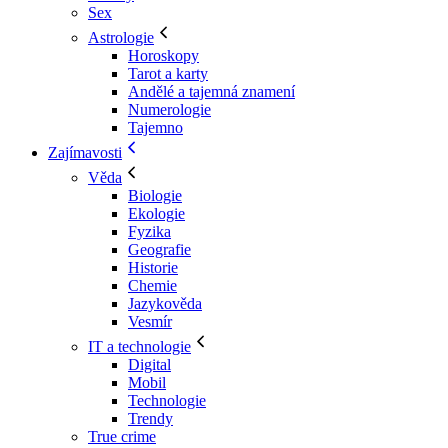
Sex
Astrologie
Horoskopy
Tarot a karty
Andělé a tajemná znamení
Numerologie
Tajemno
Zajímavosti
Věda
Biologie
Ekologie
Fyzika
Geografie
Historie
Chemie
Jazykověda
Vesmír
IT a technologie
Digital
Mobil
Technologie
Trendy
True crime