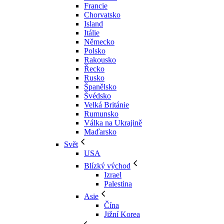
Francie
Chorvatsko
Island
Itálie
Německo
Polsko
Rakousko
Řecko
Rusko
Španělsko
Švédsko
Velká Británie
Rumunsko
Válka na Ukrajině
Maďarsko
Svět
USA
Blízký východ
Izrael
Palestina
Asie
Čína
Jižní Korea