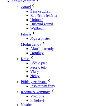
Ženské centrum
Zdraví
Ženské zdraví
Babiččina lékárna
Hubnutí
Duševní zdraví
Wellbeing
Fitness
Jóga a pilates
Módní trendy
Aktuální trendy
Doplňky
Krása
Péče o pleť
Péče o tělo
Vlasy
Nehty
Příběhy ze života
Inspirativní ženy
Rodina & komunita
Výchova
Přátelství
Vztahy