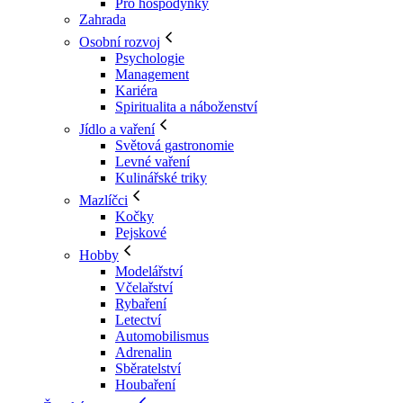
Pro hospodyňky
Zahrada
Osobní rozvoj
Psychologie
Management
Kariéra
Spiritualita a náboženství
Jídlo a vaření
Světová gastronomie
Levné vaření
Kulinářské triky
Mazlíčci
Kočky
Pejskové
Hobby
Modelářství
Včelařství
Rybaření
Letectví
Automobilismus
Adrenalin
Sběratelství
Houbaření