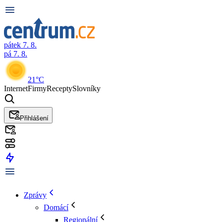
pátek 7. 8.
pá 7. 8.
21°C
Internet
Firmy
Recepty
Slovníky
Přihlášení
Zprávy
Domácí
Regionální