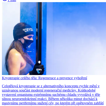
Kryoterapie celého těla: Regenerace a prevence vyhoření
Celotělová kryoterapie se z alternativního konceptu rychle mění v
uznávanou součást moderní regenerační medicíny. Krátkodobé
vystavení organismu extrémnímu suchému chladu vyvolává v těle
silnou neuroendokrinní reakci. Během několika minut dochází k
masivnímu perifernímu stažení cév, po kterém při opětovném zahřátí