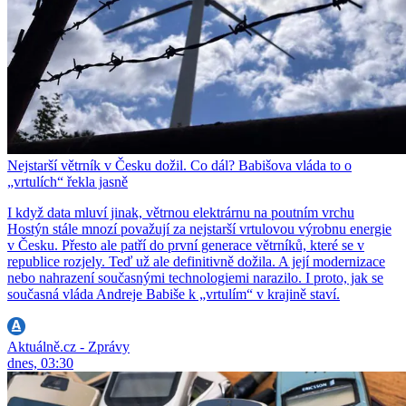
Nejstarší větrník v Česku dožil. Co dál? Babišova vláda to o
„vrtulích“ řekla jasně
I když data mluví jinak, větrnou elektrárnu na poutním vrchu
Hostýn stále mnozí považují za nejstarší vrtulovou výrobnu energie
v Česku. Přesto ale patří do první generace větrníků, které se v
republice rozjely. Teď už ale definitivně dožila. A její modernizace
nebo nahrazení současnými technologiemi narazilo. I proto, jak se
současná vláda Andreje Babiše k „vrtulím“ v krajině staví.
Aktuálně.cz - Zprávy
dnes, 03:30