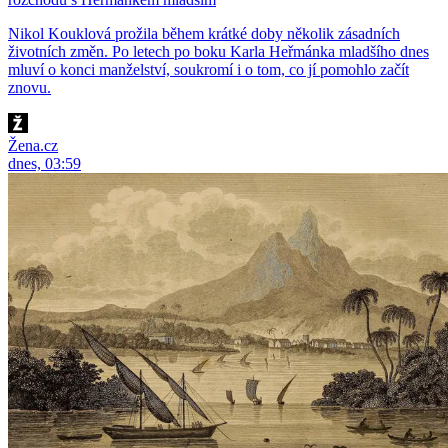
Nikol Kouklová prožila během krátké doby několik zásadních
životních změn. Po letech po boku Karla Heřmánka mladšího dnes
mluví o konci manželství, soukromí i o tom, co jí pomohlo začít
znovu.
Žena.cz
dnes, 03:59