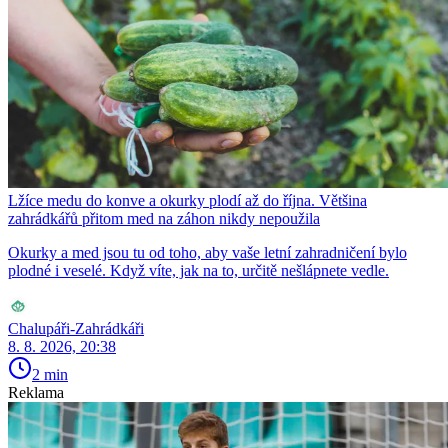
Lžíce medu do konve a okurky plodí až do října. Většina
zahrádkářů přitom med na záhon nikdy nepoužila
Okurky a med jsou tu od toho, aby vaše letní zahradničení bylo
plodné i veselé. Když víte, jak na to, určitě nešlápnete vedle.
Chalupáři-Zahrádkáři
8. 8. 2026, 20:38
2 min
Reklama