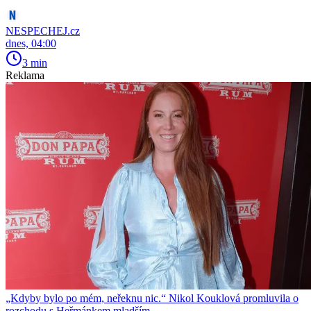
NESPECHEJ.cz
dnes, 04:00
3 min
Reklama
„Kdyby bylo po mém, neřeknu nic.“ Nikol Kouklová promluvila o
rozchodu s Heřmánkem mladším