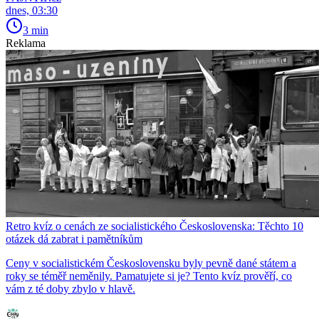
dnes, 03:30
3 min
Reklama
Retro kvíz o cenách ze socialistického Československa: Těchto 10
otázek dá zabrat i pamětníkům
Ceny v socialistickém Československu byly pevně dané státem a
roky se téměř neměnily. Pamatujete si je? Tento kvíz prověří, co
vám z té doby zbylo v hlavě.