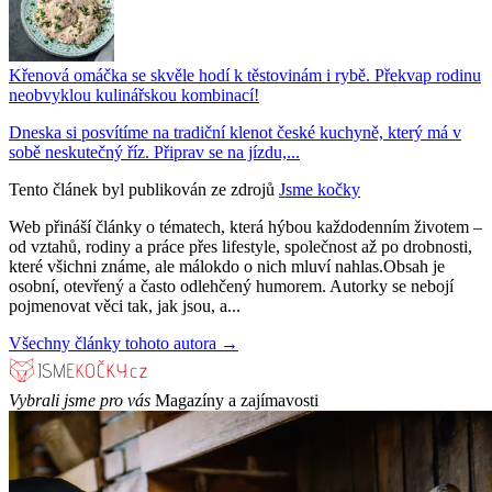
Křenová omáčka se skvěle hodí k těstovinám i rybě. Překvap rodinu
neobvyklou kulinářskou kombinací!
Dneska si posvítíme na tradiční klenot české kuchyně, který má v
sobě neskutečný říz. Připrav se na jízdu,...
Tento článek byl publikován ze zdrojů
Jsme kočky
Web přináší články o tématech, která hýbou každodenním životem –
od vztahů, rodiny a práce přes lifestyle, společnost až po drobnosti,
které všichni známe, ale málokdo o nich mluví nahlas.Obsah je
osobní, otevřený a často odlehčený humorem. Autorky se nebojí
pojmenovat věci tak, jak jsou, a...
Všechny články tohoto autora →
Vybrali jsme pro vás
Magazíny a zajímavosti