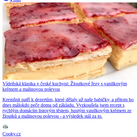
Vídeňská klasika v české kuchyni: Žloutkové řezy s vanilkovým
krémem a malinovou polevou
Kremšnit patří k dezertům, které dělaly už naše babičky, a přitom ho
dnes málokdo peče doma od základu. Vyzkoušela jsem recept s
rychlým domácím listovým těstem, hustým vanilkovým krémem ze
žloutků a malinovou polevou - a výsledek stál za to.
Cooky.cz