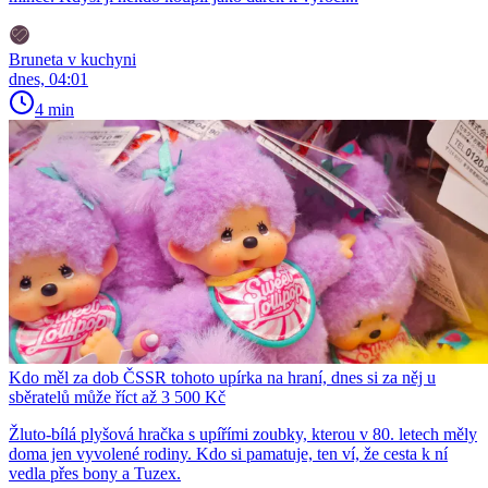
Bruneta v kuchyni
dnes, 04:01
4 min
Kdo měl za dob ČSSR tohoto upírka na hraní, dnes si za něj u
sběratelů může říct až 3 500 Kč
Žluto-bílá plyšová hračka s upířími zoubky, kterou v 80. letech měly
doma jen vyvolené rodiny. Kdo si pamatuje, ten ví, že cesta k ní
vedla přes bony a Tuzex.