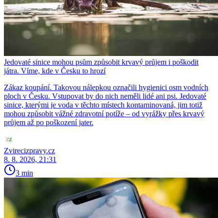
Jedovaté sinice mohou psům způsobit krvavý průjem i poškodit
játra. Víme, kde v Česku to hrozí
Zákaz koupání. Takovou nálepkou označili hygienici osm vodních
ploch v Česku. Vstupovat by do nich neměli lidé ani psi. Jedovaté
sinice, kterými je voda v těchto místech kontaminovaná, jim totiž
mohou způsobit vážné zdravotní potíže – od vyrážky přes krvavý
průjem až po poškození jater.
Zvirecizpravy.cz
8. 8. 2026, 21:31
3 min