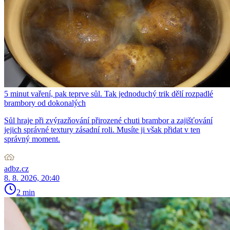
5 minut vaření, pak teprve sůl. Tak jednoduchý trik dělí rozpadlé
brambory od dokonalých
Sůl hraje při zvýrazňování přirozené chuti brambor a zajišťování
jejich správné textury zásadní roli. Musíte ji však přidat v ten
správný moment.
adbz.cz
8. 8. 2026, 20:40
2 min