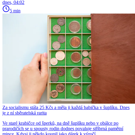
dnes, 04:02
5 min
Za socialismu stála 25 Kčs a měla ji každá babička v šuplíku. Dnes
je z ní sběratelská rarita
Ve staré krabičce od šperků, na dně šuplíku nebo v obálce po
prarodičích se u spousty rodin dodnes povaluje stříbrná pamětní
mince. Kdysi ji někdo koupil jako dárek k výročí...