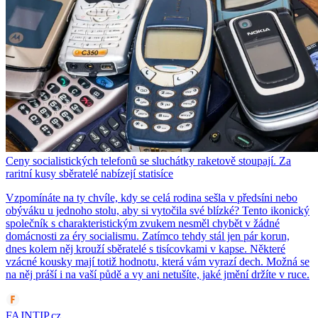
Ceny socialistických telefonů se sluchátky raketově stoupají. Za
raritní kusy sběratelé nabízejí statisíce
Vzpomínáte na ty chvíle, kdy se celá rodina sešla v předsíni nebo
obýváku u jednoho stolu, aby si vytočila své blízké? Tento ikonický
společník s charakteristickým zvukem nesměl chybět v žádné
domácnosti za éry socialismu. Zatímco tehdy stál jen pár korun,
dnes kolem něj krouží sběratelé s tisícovkami v kapse. Některé
vzácné kousky mají totiž hodnotu, která vám vyrazí dech. Možná se
na něj práší i na vaší půdě a vy ani netušíte, jaké jmění držíte v ruce.
FAJNTIP.cz