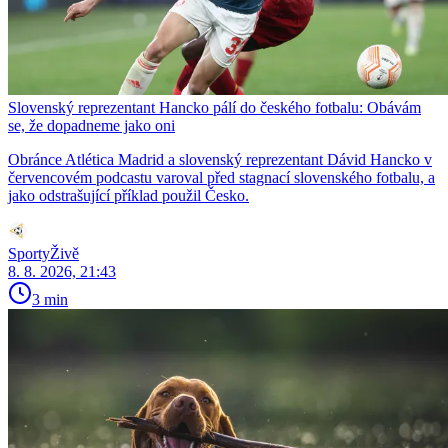
Slovenský reprezentant Hancko pálí do českého fotbalu: Obávám
se, že dopadneme jako oni
Obránce Atlética Madrid a slovenský reprezentant Dávid Hancko v
červencovém podcastu varoval před stagnací slovenského fotbalu, a
jako odstrašující příklad použil Česko.
SportyŽivě
8. 8. 2026, 21:43
3 min