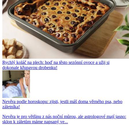
Rychlý koláč na plech: hoď na těsto sezónní ovoce a užij si
dokonale křupavou drobenku!
Nevěra podle horoskopu: zjisti, jestli máš doma věrného psa, nebo
záletníka!
Nevěra je pro většinu z nás noční můrou, ale astrologové mají jasno:
sklon k záletům máme napsaný ve...