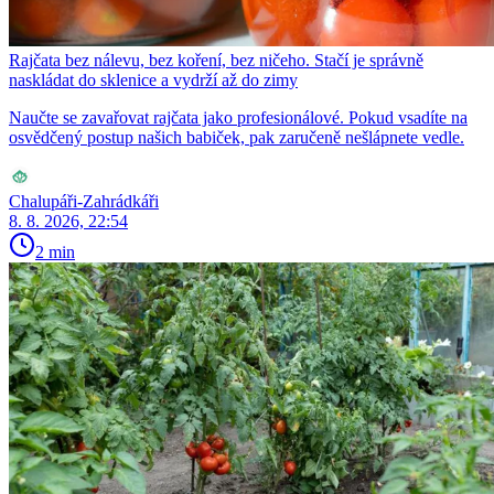
Rajčata bez nálevu, bez koření, bez ničeho. Stačí je správně
naskládat do sklenice a vydrží až do zimy
Naučte se zavařovat rajčata jako profesionálové. Pokud vsadíte na
osvědčený postup našich babiček, pak zaručeně nešlápnete vedle.
Chalupáři-Zahrádkáři
8. 8. 2026, 22:54
2 min