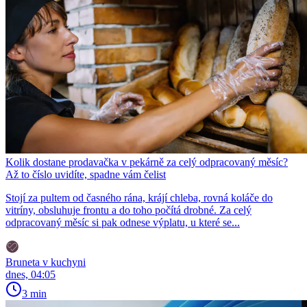
Kolik dostane prodavačka v pekárně za celý odpracovaný měsíc?
Až to číslo uvidíte, spadne vám čelist
Stojí za pultem od časného rána, krájí chleba, rovná koláče do
vitríny, obsluhuje frontu a do toho počítá drobné. Za celý
odpracovaný měsíc si pak odnese výplatu, u které se...
Bruneta v kuchyni
dnes, 04:05
3 min