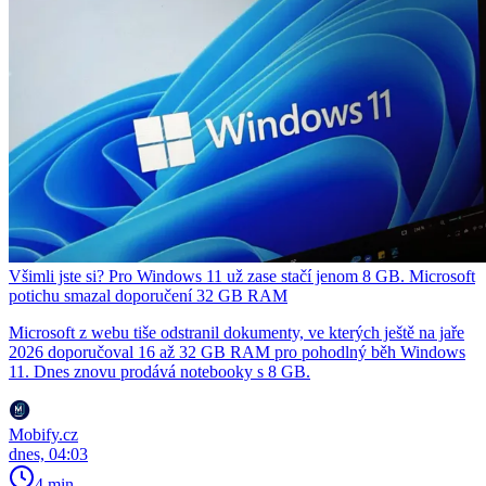
Všimli jste si? Pro Windows 11 už zase stačí jenom 8 GB. Microsoft
potichu smazal doporučení 32 GB RAM
Microsoft z webu tiše odstranil dokumenty, ve kterých ještě na jaře
2026 doporučoval 16 až 32 GB RAM pro pohodlný běh Windows
11. Dnes znovu prodává notebooky s 8 GB.
Mobify.cz
dnes, 04:03
4 min