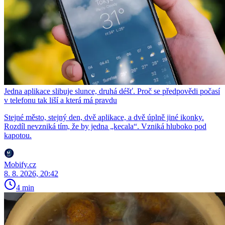
Jedna aplikace slibuje slunce, druhá déšť. Proč se předpovědi počasí
v telefonu tak liší a která má pravdu
Stejné město, stejný den, dvě aplikace, a dvě úplně jiné ikonky.
Rozdíl nevzniká tím, že by jedna „kecala“. Vzniká hluboko pod
kapotou.
Mobify.cz
8. 8. 2026, 20:42
4 min