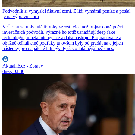
Podvodník si vymyslel fiktivní zemi. Z lidí vymámil peníze a poslal
je na výpravu smrti
V Česku za uplynulé tři roky vzrostl více než trojnásobně počet
investičních podvodů, výrazně ho totiž usnadňují deep fake
technologie, umělá inteligence a další nástroje. Propracované a
obtížně odhalitelné podfuky tu ovšem byly od pradávna a jejich
následky pro napálené lidi bývaly často fatálnější než dnes.
Aktuálně.cz - Zprávy
dnes, 03:30