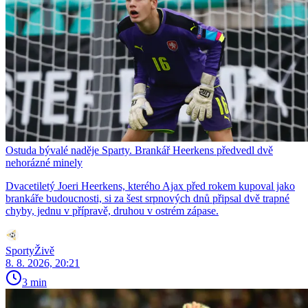
Ostuda bývalé naděje Sparty. Brankář Heerkens předvedl dvě
nehorázné minely
Dvacetiletý Joeri Heerkens, kterého Ajax před rokem kupoval jako
brankáře budoucnosti, si za šest srpnových dnů připsal dvě trapné
chyby, jednu v přípravě, druhou v ostrém zápase.
SportyŽivě
8. 8. 2026, 20:21
3 min