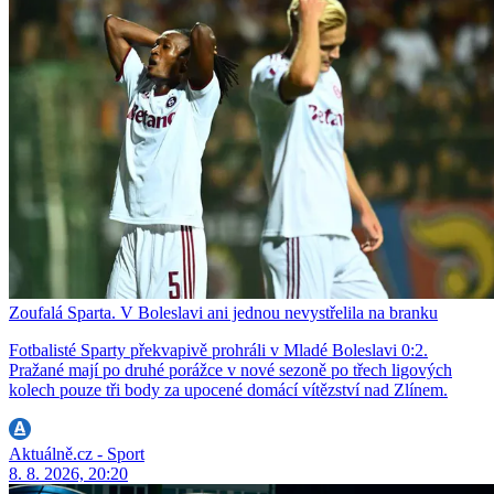
Zoufalá Sparta. V Boleslavi ani jednou nevystřelila na branku
Fotbalisté Sparty překvapivě prohráli v Mladé Boleslavi 0:2.
Pražané mají po druhé porážce v nové sezoně po třech ligových
kolech pouze tři body za upocené domácí vítězství nad Zlínem.
Aktuálně.cz - Sport
8. 8. 2026, 20:20