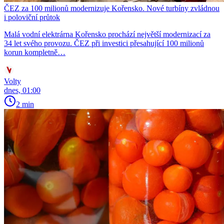
ČEZ za 100 milionů modernizuje Kořensko. Nové turbíny zvládnou
i poloviční průtok
Malá vodní elektrárna Kořensko prochází největší modernizací za
34 let svého provozu. ČEZ při investici přesahující 100 milionů
korun kompletně…
Volty
dnes, 01:00
2 min