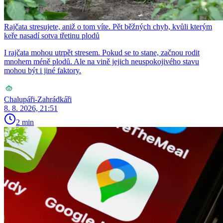
Rajčata stresujete, aniž o tom víte. Pět běžných chyb, kvůli kterým
keře nasadí sotva třetinu plodů
I rajčata mohou utrpět stresem. Pokud se to stane, začnou rodit
mnohem méně plodů. Ale na vině jejich neuspokojivého stavu
mohou být i jiné faktory.
Chalupáři-Zahrádkáři
8. 8. 2026, 21:51
2 min