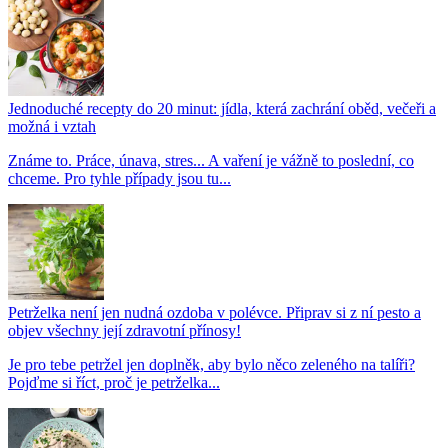
Jednoduché recepty do 20 minut: jídla, která zachrání oběd, večeři a
možná i vztah
Známe to. Práce, únava, stres... A vaření je vážně to poslední, co
chceme. Pro tyhle případy jsou tu...
Petrželka není jen nudná ozdoba v polévce. Připrav si z ní pesto a
objev všechny její zdravotní přínosy!
Je pro tebe petržel jen doplněk, aby bylo něco zeleného na talíři?
Pojďme si říct, proč je petrželka...