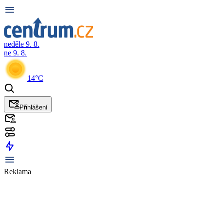
neděle 9. 8.
ne 9. 8.
14°C
Přihlášení
Reklama