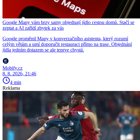
Google Mapy vám brzy samy objednají jídlo cestou domů. Stačí se
zeptat a AI zařídí zbytek za vás
Google proměnil Mapy v konverzačního asistenta, který rozumí
celým větám a umí doporučit restauraci přímo na trase. Objednání
jídla jedním dotazem se ale teprve chystá.
Mobify.cz
8. 8. 2026, 21:46
4 min
Reklama