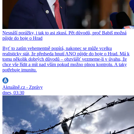
Nesnáší porážky, i tak to asi zkusí. Pět důvodů, proč Babiš možná
půjde do boje o Hrad
Byť to zatím vehementně popírá, nakonec se může vcelku
realisticky stát, že předseda hnutí ANO půjde do boje o Hrad. Má k
tomu několik dobrých důvodů – obzvlášť vezmeme-li v úvahu, že
chce vše řídit a mít nad vším pokud možno plnou kontrolu. A taky
potřebuje imunitu.
Aktuálně.cz - Zprávy
dnes, 03:30