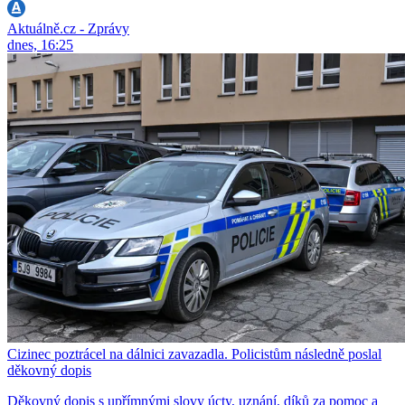
Aktuálně.cz - Zprávy
dnes, 16:25
Cizinec poztrácel na dálnici zavazadla. Policistům následně poslal
děkovný dopis
Děkovný dopis s upřímnými slovy úcty, uznání, díků za pomoc a