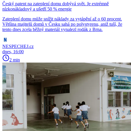
Český patent na zateplení domu dobývá svět. Je extrémně
nízkonákladový a ušetří 50 % energie
Zateplení domu může snížit náklady za vytápění až o 60 procent.
Většina majitelů domů v Česku sahá po polystyrenu, aniž tuší, že
tento dnes zcela běžný materiál vynalezl rodák z Brna.
NESPECHEJ.cz
dnes, 16:00
2 min