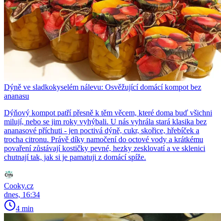
Dýně ve sladkokyselém nálevu: Osvěžující domácí kompot bez
ananasu
Dýňový kompot patří přesně k těm věcem, které doma buď všichni
milují, nebo se jim roky vyhýbali. U nás vyhrála stará klasika bez
ananasové příchuti - jen poctivá dýně, cukr, skořice, hřebíček a
trocha citronu. Právě díky namočení do octové vody a krátkému
povaření zůstávají kostičky pevné, hezky zesklovatí a ve sklenici
chutnají tak, jak si je pamatuji z domácí spíže.
Cooky.cz
dnes, 16:34
4 min