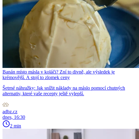
Banán místo másla v koláči? Zní to divně, ale výsledek je
krémovější. A stojí to zlomek ceny
Šetrné náhražky: Jak snížit náklady na máslo pomocí chutných
alternativ, které vaše recepty ještě vylepší.
adbz.cz
dnes, 16:30
2 min