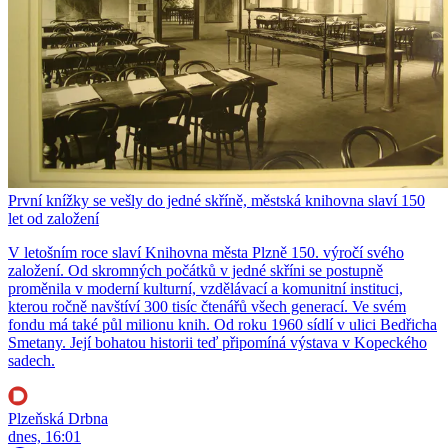
První knížky se vešly do jedné skříně, městská knihovna slaví 150
let od založení
V letošním roce slaví Knihovna města Plzně 150. výročí svého
založení. Od skromných počátků v jedné skříni se postupně
proměnila v moderní kulturní, vzdělávací a komunitní instituci,
kterou ročně navštíví 300 tisíc čtenářů všech generací. Ve svém
fondu má také půl milionu knih. Od roku 1960 sídlí v ulici Bedřicha
Smetany. Její bohatou historii teď připomíná výstava v Kopeckého
sadech.
Plzeňská Drbna
dnes, 16:01