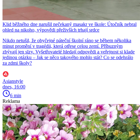
Klid běžného dne narušil nečekaný masakr ve škole: Útočník nebral
ohled na nikoho, výpovědi přeživších trhají srdce
Nikdo netušil, že obyčejné páteční školní ráno se během několika
minut promění v tragédii, která otřese celou zemí. Příbuzným
zbývají jen slzy. Vyšetřovatelé hledají odpovědi a veřejnost si klade
jedinou otázku – Jak se něco takového mohlo stát? Co se odehrálo
za zdmi školy?
Asianstyle
dnes, 16:00
6 min
Reklama