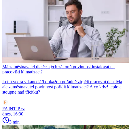
Má zaměstnavatel dle českých zákonů povinnost instalovat na
pracovišti klimatizaci?
Letní vedra v kanceláři dokážou pořádně ztrpčit pracovní den. Má
ale zaměstnavatel povinnost pořídit klimatizaci? A co když teplota
stoupne nad třicítku?
FAJNTIP.cz
dnes, 16:30
3 min