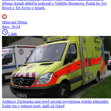
přístup dostali dálniční policisté z Velkého Beranova. Poslal ho Avi
Resch z Tel Avivu v Izraeli.
Jihlavská Drbna
dnes, 16:24
1 min
Aplikace Záchranka umí nově zavolat psychologa jedním kliknutím.
Zatím jen v jednom kraji, další už čekají