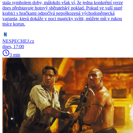
stala symbolem doby, málokdo však ví, že jedna konkrétní verze
dnes představuje hotový sběratelský poklad. Pokud ve vaší staré
krabici s hračkami odpočívá nepoškozená východoněmecká
varianta, která dokáže v noci magicky svítit, můžete mít v rukou
tisíce korun.
NESPECHEJ.cz
dnes, 17:00
3 min