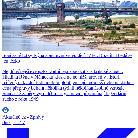
Současné fotky Rýna a archivní video dělí 77 let. Rozdíl? Hledá se
jen těžko
Nejdůležitější evropská vodní tepna se ocitla v kritické situaci.
Hladina Rýna v Německu klesla na nejnižší úroveň v historii
měření, nákladní lodě mohou plout jen s pětinou běžného nákladu a
cena přepravy během několika týdnů několikanásobně vzrostla.
Současné záběry vyschlého koryta navíc připomínají legendární
sucho z roku 1949.
Aktuálně.cz - Zprávy
dnes, 15:57