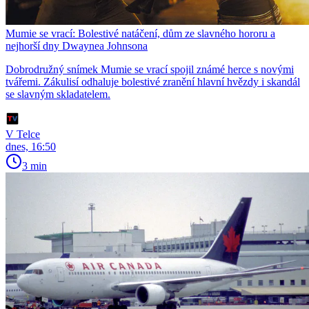
Mumie se vrací: Bolestivé natáčení, dům ze slavného hororu a
nejhorší dny Dwaynea Johnsona
Dobrodružný snímek Mumie se vrací spojil známé herce s novými
tvářemi. Zákulisí odhaluje bolestivé zranění hlavní hvězdy i skandál
se slavným skladatelem.
V Telce
dnes, 16:50
3 min