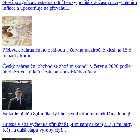
Nová prognóza České národní banky počítá s dočasným zrychlením
inflace a upozorňuje na převahu...
Přebytek zahraničního obchodu v červnu meziročně klesl na 15,5
miliardy korun
Český zahraniční obchod se zbožím skončil v červnu 2026 podle
předběžných údajů Českého statistického úřadu...
Británie přidělí 8,4 miliardy liber výrobcům ponorek Dreadnought
Britská vláda vyčlenila přibližně 8,4 miliardy liber (237,3 miliardy
Kč) na další etapu výroby čtyř...