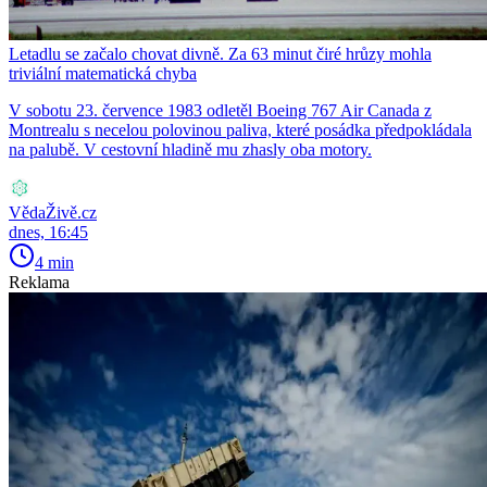
Letadlu se začalo chovat divně. Za 63 minut čiré hrůzy mohla
triviální matematická chyba
V sobotu 23. července 1983 odletěl Boeing 767 Air Canada z
Montrealu s necelou polovinou paliva, které posádka předpokládala
na palubě. V cestovní hladině mu zhasly oba motory.
VědaŽivě.cz
dnes, 16:45
4 min
Reklama