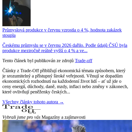
Průmyslová produkce v červnu vzrostla o 4 %, hodnota zakázek
stoupla
Českému průmyslu se v červnu 2026 dařilo. Podle údajů ČSÚ byla
produkce meziročně reálně vyšší o 4 % a ve...
Tento článek byl publikován ze zdrojů
Trade-off
Články z Trade-Off přibližují ekonomická témata způsobem, který
je srozumitelný a přístupný široké veřejnosti. Věnují se dopadům
ekonomických rozhodnutí na každodenní život lidí – ať už jde o
ceny energií, důchody, daně, mzdy, inflaci nebo změny v zákonech,
které ovlivňují peněženky českých...
Všechny články tohoto autora →
Vybrali jsme pro vás
Magazíny a zajímavosti