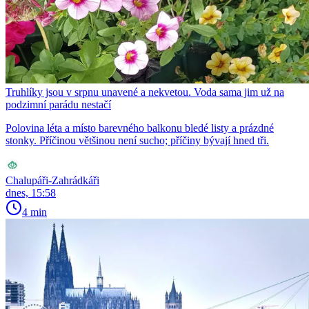
Truhlíky jsou v srpnu unavené a nekvetou. Voda sama jim už na
podzimní parádu nestačí
Polovina léta a místo barevného balkonu bledé listy a prázdné
stonky. Příčinou většinou není sucho; příčiny bývají hned tři.
Chalupáři-Zahrádkáři
dnes, 15:58
4 min