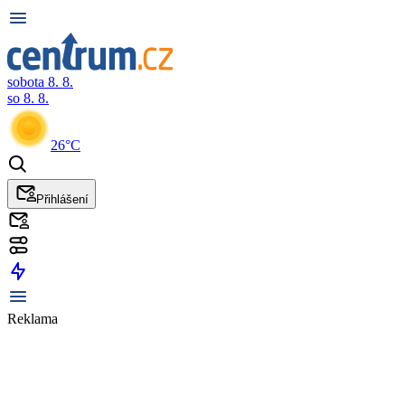
sobota 8. 8.
so 8. 8.
26°C
Přihlášení
Reklama