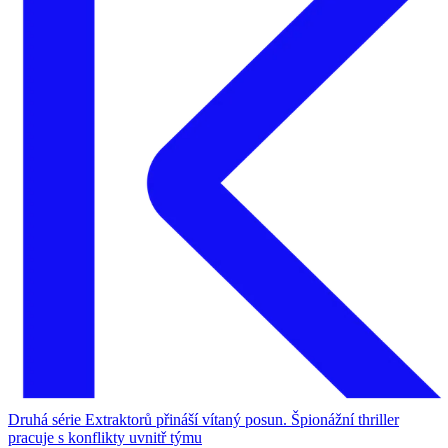
Druhá série Extraktorů přináší vítaný posun. Špionážní thriller
pracuje s konflikty uvnitř týmu