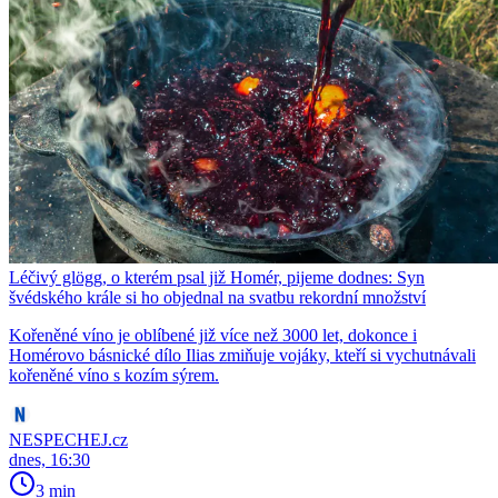
Léčivý glögg, o kterém psal již Homér, pijeme dodnes: Syn
švédského krále si ho objednal na svatbu rekordní množství
Kořeněné víno je oblíbené již více než 3000 let, dokonce i
Homérovo básnické dílo Ilias zmiňuje vojáky, kteří si vychutnávali
kořeněné víno s kozím sýrem.
NESPECHEJ.cz
dnes, 16:30
3 min