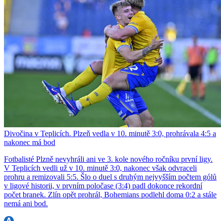
Divočina v Teplicích. Plzeň vedla v 10. minutě 3:0, prohrávala 4:5 a
nakonec má bod
Fotbalisté Plzně nevyhráli ani ve 3. kole nového ročníku první ligy.
V Teplicích vedli už v 10. minutě 3:0, nakonec však odvraceli
prohru a remizovali 5:5. Šlo o duel s druhým nejvyšším počtem gólů
v ligové historii, v prvním poločase (3:4) padl dokonce rekordní
počet branek. Zlín opět prohrál, Bohemians podlehl doma 0:2 a stále
nemá ani bod.