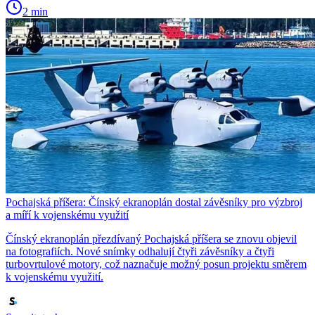
2 min
Pochajská příšera: Čínský ekranoplán dostal závěsníky pro výzbroj
a míří k vojenskému využití
Čínský ekranoplán přezdívaný Pochajská příšera se znovu objevil
na fotografiích. Nové snímky odhalují čtyři závěsníky a čtyři
turbovrtulové motory, což naznačuje možný posun projektu směrem
k vojenskému využití.