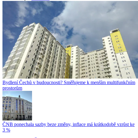
Bydlení Čechů v budoucnosti? Směřujeme k menším multifunkčním
prostorům
ČNB ponechala sazby beze změny, inflace má krátkodobě vzrůst ke
3 %