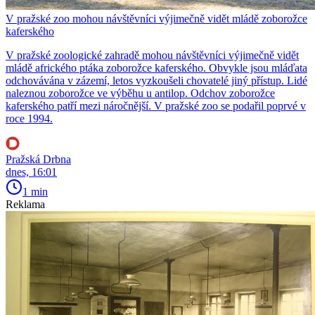
V pražské zoo mohou návštěvníci výjimečně vidět mládě zoborožce
kaferského
V pražské zoologické zahradě mohou návštěvníci výjimečně vidět
mládě afrického ptáka zoborožce kaferského. Obvykle jsou mláďata
odchovávána v zázemí, letos vyzkoušeli chovatelé jiný přístup. Lidé
naleznou zoborožce ve výběhu u antilop. Odchov zoborožce
kaferského patří mezi náročnější. V pražské zoo se podařil poprvé v
roce 1994.
Pražská Drbna
dnes, 16:01
1 min
Reklama