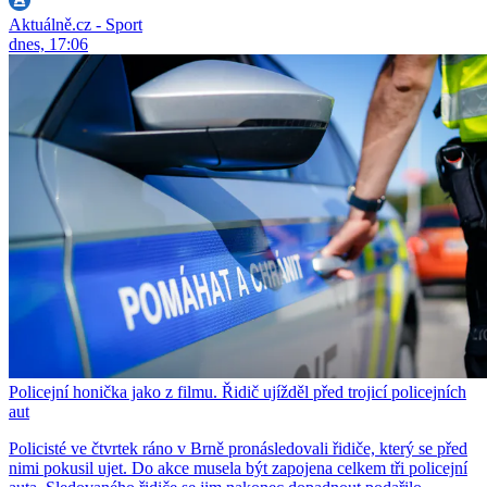
Aktuálně.cz - Sport
dnes, 17:06
Policejní honička jako z filmu. Řidič ujížděl před trojicí policejních
aut
Policisté ve čtvrtek ráno v Brně pronásledovali řidiče, který se před
nimi pokusil ujet. Do akce musela být zapojena celkem tři policejní