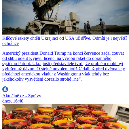
Klíčové rakety chtěli Ukrajinci od USA už dříve. Odmítl je i největší
ochránce
Americký prezident Donald Trump na konci července začal couvat
od slibu udělit Kyjevu licenci na výrobu raket do obranného
systému Patriot. Ukrajinští představitelé tvrdí, že problém mohl být
vyřešen už dávno. O stejné povolení totiž žádali už před dvěma lety
předchozí americkou vládu: z Washingtonu však tehdy bez
jakéhokoliv vysvětlení dorazilo strohé „ne“.
Aktuálně.cz - Zprávy
dnes, 16:40