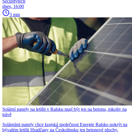
Securitytech
dnes, 16:00
3 min
Solární panely na letišti v Ralsku mají být jen na betonu, nikoliv na
trávě
Solárními panely chce krajská společnost Energie Ralsko pokrýt na
bývalém letišti Hradčany na Českolipsku jen betonové plochy.