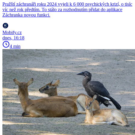
Pražští záchranáři roku 2024 vyjeli k 6 000 psychických krizí, o tisíc
víc než rok předtím. To stálo za rozhodnutím přidat do aplikace
Záchranka novou funkci.
Mobify.cz
dnes, 16:18
4 min