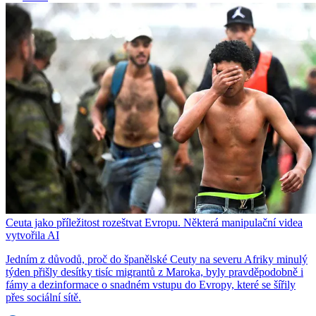
Ceuta jako příležitost rozeštvat Evropu. Některá manipulační videa
vytvořila AI
Jedním z důvodů, proč do španělské Ceuty na severu Afriky minulý
týden přišly desítky tisíc migrantů z Maroka, byly pravděpodobně i
fámy a dezinformace o snadném vstupu do Evropy, které se šířily
přes sociální sítě.