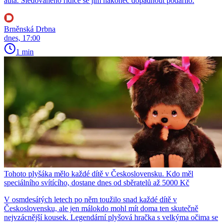
auta. Sledovaného řidiče se jim nakonec dopadnout podařilo.
Brněnská Drbna
dnes, 17:00
1 min
Tohoto plyšáka mělo každé dítě v Československu. Kdo měl
speciálního svítícího, dostane dnes od sběratelů až 5000 Kč
V osmdesátých letech po něm toužilo snad každé dítě v
Československu, ale jen málokdo mohl mít doma ten skutečně
nejvzácnější kousek. Legendární plyšová hračka s velkýma očima se