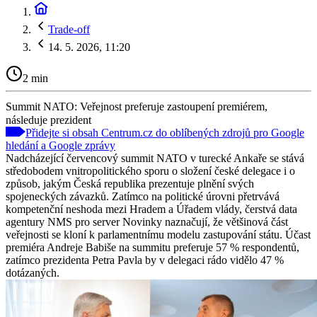
Trade-off
14. 5. 2026, 11:20
2 min
Summit NATO: Veřejnost preferuje zastoupení premiérem,
následuje prezident
Přidejte si obsah Centrum.cz do oblíbených zdrojů pro Google
hledání a Google zprávy
Nadcházející červencový summit NATO v turecké Ankaře se stává
středobodem vnitropolitického sporu o složení české delegace i o
způsob, jakým Česká republika prezentuje plnění svých
spojeneckých závazků. Zatímco na politické úrovni přetrvává
kompetenční neshoda mezi Hradem a Úřadem vlády, čerstvá data
agentury NMS pro server Novinky naznačují, že většinová část
veřejnosti se kloní k parlamentnímu modelu zastupování státu. Účast
premiéra Andreje Babiše na summitu preferuje 57 % respondentů,
zatímco prezidenta Petra Pavla by v delegaci rádo vidělo 47 %
dotázaných.