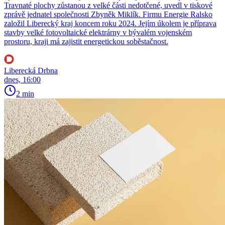
Travnaté plochy zůstanou z velké části nedotčené, uvedl v tiskové
zprávě jednatel společnosti Zbyněk Miklík. Firmu Energie Ralsko
založil Liberecký kraj koncem roku 2024. Jejím úkolem je příprava
stavby velké fotovoltaické elektrárny v bývalém vojenském
prostoru, kraji má zajistit energetickou soběstačnost.
Liberecká Drbna
dnes, 16:00
2 min