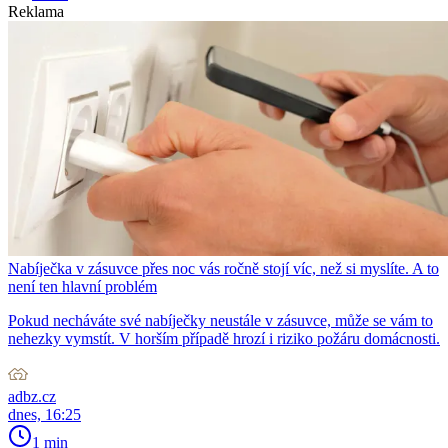
Reklama
Nabíječka v zásuvce přes noc vás ročně stojí víc, než si myslíte. A to
není ten hlavní problém
Pokud necháváte své nabíječky neustále v zásuvce, může se vám to
nehezky vymstít. V horším případě hrozí i riziko požáru domácnosti.
adbz.cz
dnes, 16:25
1 min