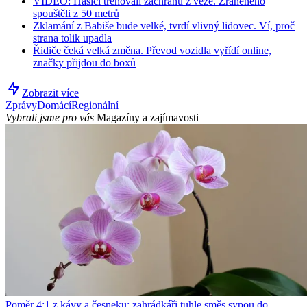
VIDEO: Hasiči trénovali záchranu z věže. Zraněného
spouštěli z 50 metrů
Zklamání z Babiše bude velké, tvrdí vlivný lidovec. Ví, proč
strana tolik upadla
Řidiče čeká velká změna. Převod vozidla vyřídí online,
značky přijdou do boxů
Zobrazit více
Zprávy
Domácí
Regionální
Vybrali jsme pro vás
Magazíny a zajímavosti
Poměr 4:1 z kávy a česneku: zahrádkáři tuhle směs sypou do