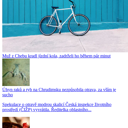
Muž z Chebu kradl jízdní kola, zadrželi ho během pár minut
Úhyn raků a ryb na Chrudimsku nezpůsobila otrava, za vším je
sucho
Spekulace o otravě modrou skalicí Česká inspekce životního
prostředí (ČIŽP) vyvrátila. Ředitelka oblastního...