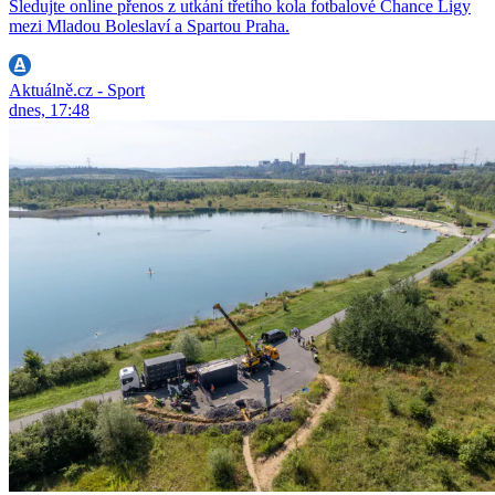
Sledujte online přenos z utkání třetího kola fotbalové Chance Ligy
mezi Mladou Boleslaví a Spartou Praha.
Aktuálně.cz - Sport
dnes, 17:48