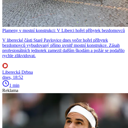
Plameny v mostní konstrukci: V Liberci hořel příbytek bezdomovců
V liberecké části Staré Pavlovice dnes večer hořel příbytek
bezdomovců vybudovaný přímo uvnitř mostní konstrukce. Zásah
profesionálních jednotek zamezil dalším škodám a požár se podařilo
rychle zlikvidovat.
Liberecká Drbna
dnes, 18:52
1 min
Reklama