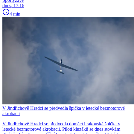
SportyŽivě
dnes, 17:16
4 min
V Jindřichově Hradci se předvedla špička v letecké bezmotorové
akrobacii
V Jindřichově Hradci se předvedla domácí i rakouská špička v
letecké bezmotorové akrobacii. Piloti kluzáků se dnes stovkám