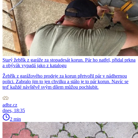
Starý žebřík z garáže za stopadesát korun. Pár ho natřel, přidal prkna
a obývák vypadá jako z katalogu
Žebřík z garážového prodeje za korun přetvořil pár v nádhernou
polici. Zabralo jim to jen chvilku a stálo je to pár korun. Navíc se
teď každé návštěvě svým dílem můžou pochlubit.
adbz.cz
dnes, 18:35
2 min