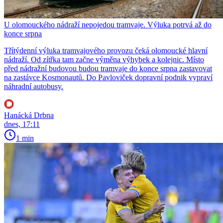
U olomouckého nádraží nepojedou tramvaje. Výluka potrvá až do
konce srpna
Třítýdenní výluka tramvajového provozu čeká olomoucké hlavní
nádraží. Od zítřka tam začne výměna výhybek a kolejnic. Místo
před nádražní budovou budou tramvaje do konce srpna zastavovat
na zastávce Kosmonautů. Do Pavloviček dopravní podnik vypraví
náhradní autobusy.
Hanácká Drbna
dnes, 17:11
1 min