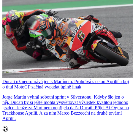
Ducati už neprohrává jen s Martínem. Prohrává s celou Aprilií a boj
o titul MotoGP začíná vypadat úplně jinak
Jorge Martín vyhrál sobotní sprint v Silverstonu. Kdyby šlo jen o
něj, Ducati by si ještě mohla vysvětlovat výsledek kvalitou jednoho
jezdce. Jenže za Martínem nepřijela další Ducati. Přijel Ai Ogura na
Trackhouse Aprilii. A za ním Marco Bezzecchi na druhé tovární
Aprilii.