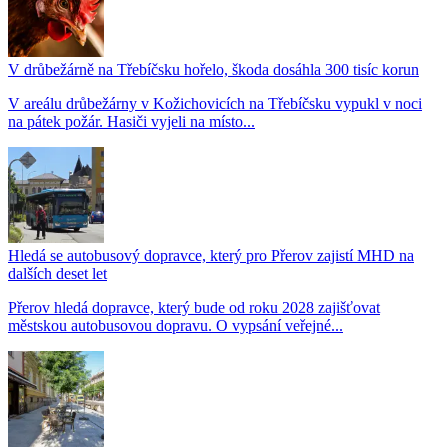
V drůbežárně na Třebíčsku hořelo, škoda dosáhla 300 tisíc korun
V areálu drůbežárny v Kožichovicích na Třebíčsku vypukl v noci
na pátek požár. Hasiči vyjeli na místo...
Hledá se autobusový dopravce, který pro Přerov zajistí MHD na
dalších deset let
Přerov hledá dopravce, který bude od roku 2028 zajišťovat
městskou autobusovou dopravu. O vypsání veřejné...