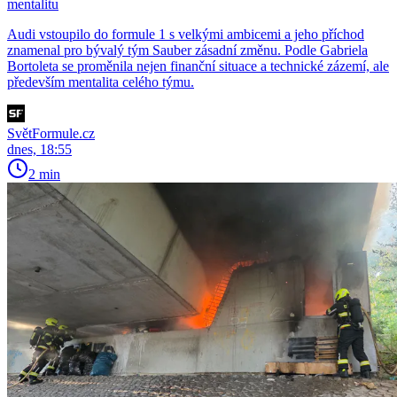
mentalitu
Audi vstoupilo do formule 1 s velkými ambicemi a jeho příchod
znamenal pro bývalý tým Sauber zásadní změnu. Podle Gabriela
Bortoleta se proměnila nejen finanční situace a technické zázemí, ale
především mentalita celého týmu.
SvětFormule.cz
dnes, 18:55
2 min