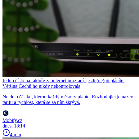
Jedno číslo na faktuře za internet prozradí, jestli (ne)přeplácíte.
Většina Čechů ho nikdy nekontrolovala
Nejde o částku, kterou každý měsíc zaplatíte. Rozhodující je název
tarifu a rychlost, která se za ním skrývá.
Mobify.cz
dnes, 18:14
4 min