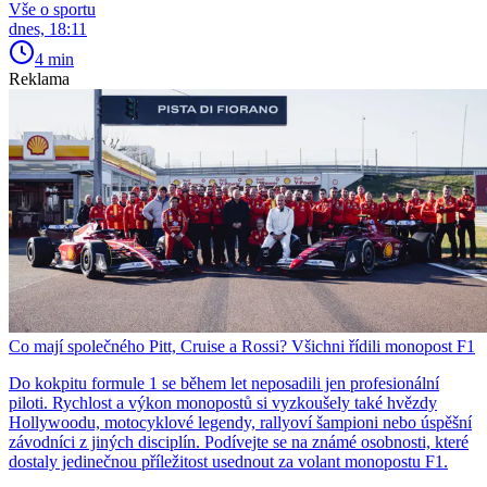
Vše o sportu
dnes, 18:11
4 min
Reklama
Co mají společného Pitt, Cruise a Rossi? Všichni řídili monopost F1
Do kokpitu formule 1 se během let neposadili jen profesionální
piloti. Rychlost a výkon monopostů si vyzkoušely také hvězdy
Hollywoodu, motocyklové legendy, rallyoví šampioni nebo úspěšní
závodníci z jiných disciplín. Podívejte se na známé osobnosti, které
dostaly jedinečnou příležitost usednout za volant monopostu F1.