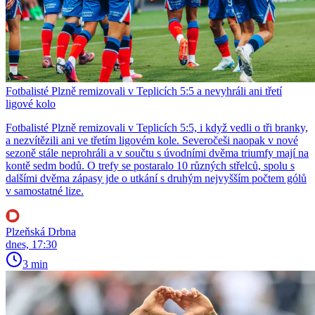
Fotbalisté Plzně remizovali v Teplicích 5:5 a nevyhráli ani třetí
ligové kolo
Fotbalisté Plzně remizovali v Teplicích 5:5, i když vedli o tři branky,
a nezvítězili ani ve třetím ligovém kole. Severočeši naopak v nové
sezoně stále neprohráli a v součtu s úvodními dvěma triumfy mají na
kontě sedm bodů. O trefy se postaralo 10 různých střelců, spolu s
dalšími dvěma zápasy jde o utkání s druhým nejvyšším počtem gólů
v samostatné lize.
Plzeňská Drbna
dnes, 17:30
3 min