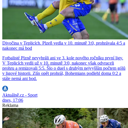
Divočina v Teplicích. Plzeň vedla v 10. minutě 3:0, prohrávala 4:5 a
nakonec má bod
Fotbalisté Plzně nevyhráli ani ve 3. kole nového ročníku první ligy.
V Teplicích vedli už v 10. minutě 3:0, nakonec však odvraceli
prohru a remizovali 5:5. Šlo o duel s druhým nejvyšším počtem gólů
v ligové historii. Zlín opět prohrál, Bohemians podlehl doma 0:2 a
stále nemá ani bod.
Aktuálně.cz - Sport
dnes, 17:06
Reklama