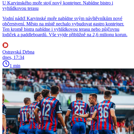
U Karvinského moře stojí nový kontejner. Nabídne bistro i
vyhlídkovou terasu
Vodní nádrž Karvinské moře nabídne svým návštěvníkům nové
občerstvení. Město na místě nechalo vybudovat gastro kontejner.
Ten kromě bistra nabídne i vyhlídkovou terasu nebo půjčovnu
lodiček a paddleboardů. Vše vyjde přibližně na 2,6 milionu korun.
Ostravská Drbna
dnes, 17:34
1 min