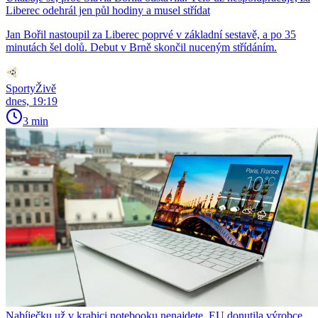
Liberec odehrál jen půl hodiny a musel střídat
Jan Bořil nastoupil za Liberec poprvé v základní sestavě, a po 35
minutách šel dolů. Debut v Brně skončil nuceným střídáním.
SportyŽivě
dnes, 19:19
3 min
Nabíječku už v krabici notebooku nenajdete. EU donutila výrobce