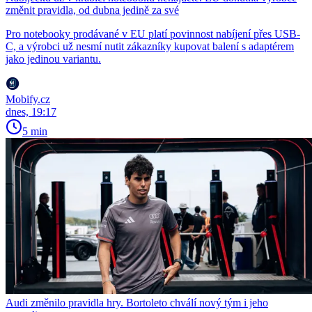
změnit pravidla, od dubna jedině za své
Pro notebooky prodávané v EU platí povinnost nabíjení přes USB-
C, a výrobci už nesmí nutit zákazníky kupovat balení s adaptérem
jako jedinou variantu.
Mobify.cz
dnes, 19:17
5 min
Audi změnilo pravidla hry. Bortoleto chválí nový tým i jeho