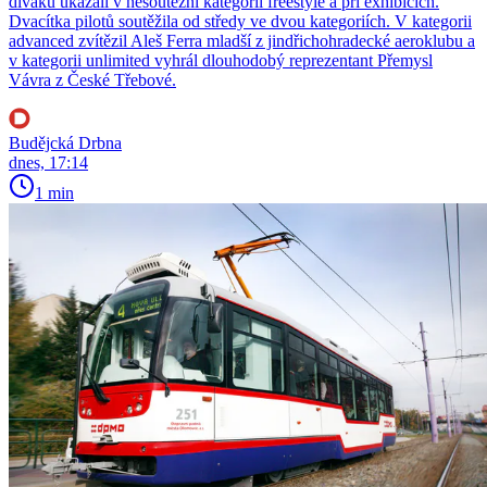
diváků ukázali v nesoutěžní kategorii freestyle a při exhibicích.
Dvacítka pilotů soutěžila od středy ve dvou kategoriích. V kategorii
advanced zvítězil Aleš Ferra mladší z jindřichohradecké aeroklubu a
v kategorii unlimited vyhrál dlouhodobý reprezentant Přemysl
Vávra z České Třebové.
Budějcká Drbna
dnes, 17:14
1 min