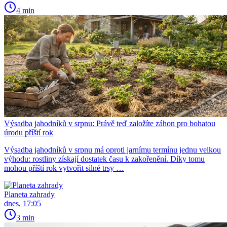
4 min
Výsadba jahodníků v srpnu: Právě teď založíte záhon pro bohatou
úrodu příští rok
Výsadba jahodníků v srpnu má oproti jarnímu termínu jednu velkou
výhodu: rostliny získají dostatek času k zakořenění. Díky tomu
mohou příští rok vytvořit silné trsy …
Planeta zahrady
dnes, 17:05
3 min