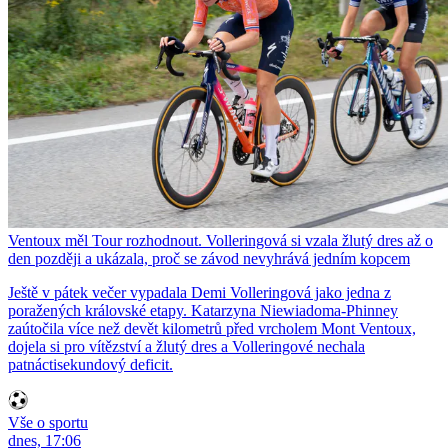
Ventoux měl Tour rozhodnout. Volleringová si vzala žlutý dres až o
den později a ukázala, proč se závod nevyhrává jedním kopcem
Ještě v pátek večer vypadala Demi Volleringová jako jedna z
poražených královské etapy. Katarzyna Niewiadoma-Phinney
zaútočila více než devět kilometrů před vrcholem Mont Ventoux,
dojela si pro vítězství a žlutý dres a Volleringové nechala
patnáctisekundový deficit.
Vše o sportu
dnes, 17:06