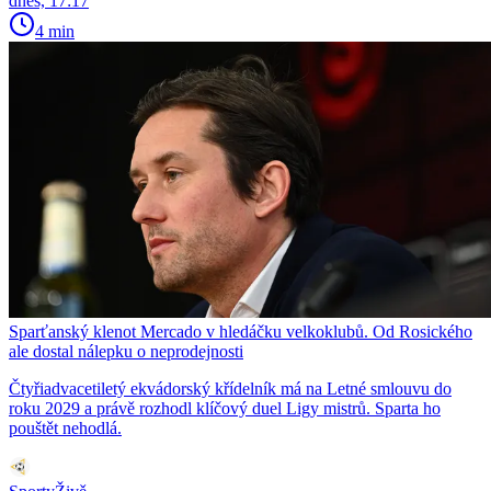
dnes, 17:17
4 min
Sparťanský klenot Mercado v hledáčku velkoklubů. Od Rosického
ale dostal nálepku o neprodejnosti
Čtyřiadvacetiletý ekvádorský křídelník má na Letné smlouvu do
roku 2029 a právě rozhodl klíčový duel Ligy mistrů. Sparta ho
pouštět nehodlá.