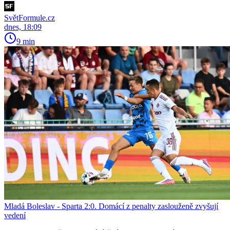
SvětFormule.cz
dnes, 18:09
9 min
Mladá Boleslav - Sparta 2:0. Domácí z penalty zaslouženě zvyšují
vedení