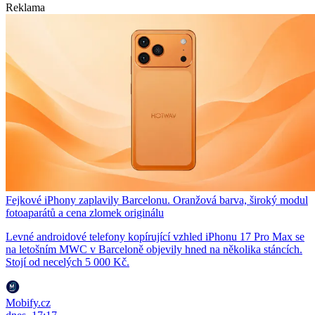
Reklama
Fejkové iPhony zaplavily Barcelonu. Oranžová barva, široký modul
fotoaparátů a cena zlomek originálu
Levné androidové telefony kopírující vzhled iPhonu 17 Pro Max se
na letošním MWC v Barceloně objevily hned na několika stáncích.
Stojí od necelých 5 000 Kč.
Mobify.cz