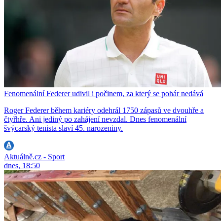
Fenomenální Federer udivil i počinem, za který se pohár nedává
Roger Federer během kariéry odehrál 1750 zápasů ve dvouhře a
čtyřhře. Ani jediný po zahájení nevzdal. Dnes fenomenální
švýcarský tenista slaví 45. narozeniny.
Aktuálně.cz - Sport
dnes, 18:50