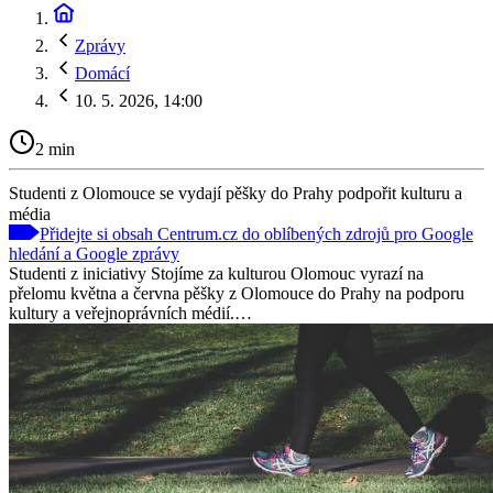
Zprávy
Domácí
10. 5. 2026, 14:00
2 min
Studenti z Olomouce se vydají pěšky do Prahy podpořit kulturu a
média
Přidejte si obsah Centrum.cz do oblíbených zdrojů pro Google
hledání a Google zprávy
Studenti z iniciativy Stojíme za kulturou Olomouc vyrazí na
přelomu května a června pěšky z Olomouce do Prahy na podporu
kultury a veřejnoprávních médií.…