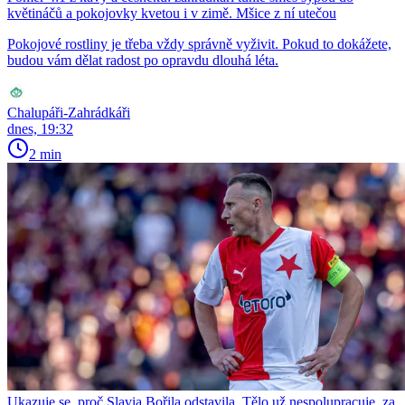
květináčů a pokojovky kvetou i v zimě. Mšice z ní utečou
Pokojové rostliny je třeba vždy správně vyživit. Pokud to dokážete,
budou vám dělat radost po opravdu dlouhá léta.
Chalupáři-Zahrádkáři
dnes, 19:32
2 min
Ukazuje se, proč Slavia Bořila odstavila. Tělo už nespolupracuje, za