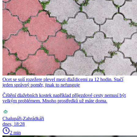
Ocet se solí rozežere plevel mezi dlaždicemi za 12 hodin. Stačí
jeden správný poměr, jinak to nefunguje
Čištění dlažebních kostek například příjezdové cesty nemusí být
velkým problémem. Mnoho prostředků už máte doma.
Chalupáři-Zahrádkáři
dnes, 18:28
2 min