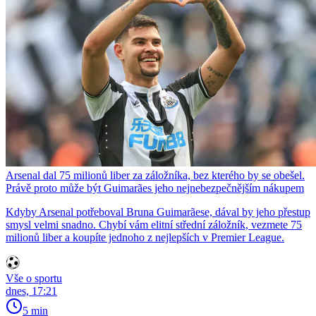
Arsenal dal 75 milionů liber za záložníka, bez kterého by se obešel.
Právě proto může být Guimarães jeho nejnebezpečnějším nákupem
Kdyby Arsenal potřeboval Bruna Guimarãese, dával by jeho přestup
smysl velmi snadno. Chybí vám elitní střední záložník, vezmete 75
milionů liber a koupíte jednoho z nejlepších v Premier League.
Vše o sportu
dnes, 17:21
5 min