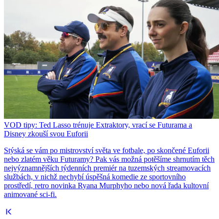
VOD tipy: Ted Lasso trénuje Extraktory, vrací se Futurama a
Disney zkouší svou Euforii
Stýská se vám po mistrovství světa ve fotbale, po skončené Euforii
nebo zlatém věku Futuramy? Pak vás možná potěšíme shrnutím těch
nejvýznamnějších týdenních premiér na tuzemských streamovacích
službách, v nichž nechybí úspěšná komedie ze sportovního
prostředí, retro novinka Ryana Murphyho nebo nová řada kultovní
animované sci-fi.