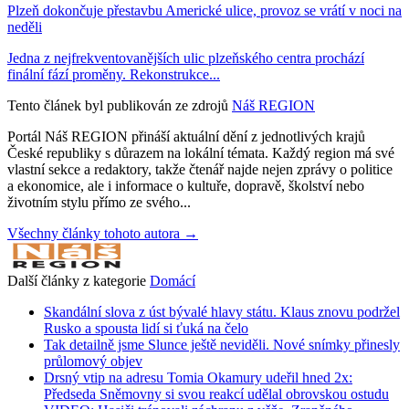
Plzeň dokončuje přestavbu Americké ulice, provoz se vrátí v noci na
neděli
Jedna z nejfrekventovanějších ulic plzeňského centra prochází
finální fází proměny. Rekonstrukce...
Tento článek byl publikován ze zdrojů
Náš REGION
Portál Náš REGION přináší aktuální dění z jednotlivých krajů
České republiky s důrazem na lokální témata. Každý region má své
vlastní sekce a redaktory, takže čtenář najde nejen zprávy o politice
a ekonomice, ale i informace o kultuře, dopravě, školství nebo
životním stylu přímo ze svého...
Všechny články tohoto autora →
Další články z kategorie
Domácí
Skandální slova z úst bývalé hlavy státu. Klaus znovu podržel
Rusko a spousta lidí si ťuká na čelo
Tak detailně jsme Slunce ještě neviděli. Nové snímky přinesly
průlomový objev
Drsný vtip na adresu Tomia Okamury udeřil hned 2x:
Předseda Sněmovny si svou reakcí udělal obrovskou ostudu