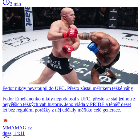
2 min
Fedor nikdy nevstoupil do UFC. Přesto zůstal měřítkem těžké váhy
Fedor Emelianenko nikdy nepodepsal s UFC, přesto se stal jednou z
největších těžkých vah historie. Jeho vláda v PRIDE a téměř deset
let bez regulérní porážky z něj udělaly měřítko celé generace.
MMAMAG.cz
dnes, 14:11