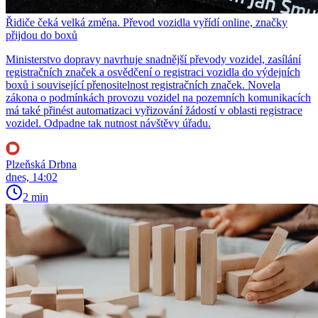
Řidiče čeká velká změna. Převod vozidla vyřídí online, značky
přijdou do boxů
Ministerstvo dopravy navrhuje snadnější převody vozidel, zasílání
registračních značek a osvědčení o registraci vozidla do výdejních
boxů i související přenositelnost registračních značek. Novela
zákona o podmínkách provozu vozidel na pozemních komunikacích
má také přinést automatizaci vyřizování žádostí v oblasti registrace
vozidel. Odpadne tak nutnost návštěvy úřadu.
Plzeňská Drbna
dnes, 14:02
2 min