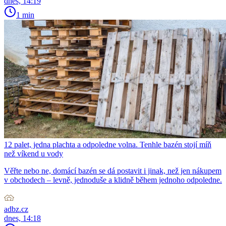
dnes, 14:19
1 min
12 palet, jedna plachta a odpoledne volna. Tenhle bazén stojí míň
než víkend u vody
Věřte nebo ne, domácí bazén se dá postavit i jinak, než jen nákupem
v obchodech – levně, jednoduše a klidně během jednoho odpoledne.
adbz.cz
dnes, 14:18