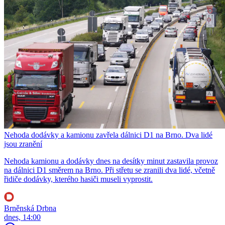
Nehoda dodávky a kamionu zavřela dálnici D1 na Brno. Dva lidé
jsou zranění
Nehoda kamionu a dodávky dnes na desítky minut zastavila provoz
na dálnici D1 směrem na Brno. Při střetu se zranili dva lidé, včetně
řidiče dodávky, kterého hasiči museli vyprostit.
Brněnská Drbna
dnes, 14:00