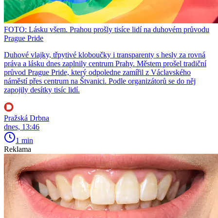
FOTO: Lásku všem. Prahou prošly tisíce lidí na duhovém průvodu
Prague Pride
Duhové vlajky, třpytivé kloboučky i transparenty s hesly za rovná
práva a lásku dnes zaplnily centrum Prahy. Městem prošel tradiční
průvod Prague Pride, který odpoledne zamířil z Václavského
náměstí přes centrum na Štvanici. Podle organizátorů se do něj
zapojily desítky tisíc lidí.
Pražská Drbna
dnes, 13:46
1 min
Reklama