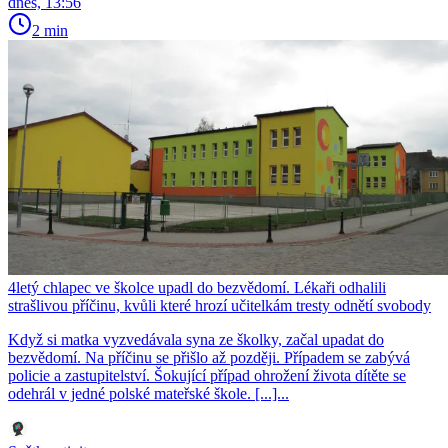
dnes, 13:56
2 min
4letý chlapec ve školce upadl do bezvědomí. Lékaři odhalili
strašlivou příčinu, kvůli které hrozí učitelkám tresty odnětí svobody
Když si matka vyzvedávala syna ze školky, začal upadat do
bezvědomí. Na příčinu se přišlo až později. Případem se zabývá
policie a zastupitelství. Šokující případ ohrožení života dítěte se
odehrál v jedné polské mateřské škole. [...]...