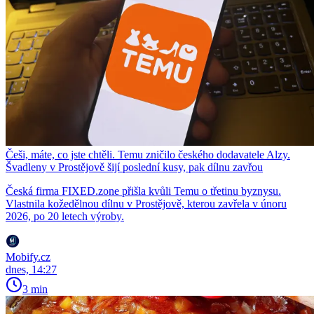
Češi, máte, co jste chtěli. Temu zničilo českého dodavatele Alzy.
Švadleny v Prostějově šijí poslední kusy, pak dílnu zavřou
Česká firma FIXED.zone přišla kvůli Temu o třetinu byznysu.
Vlastnila kožedělnou dílnu v Prostějově, kterou zavřela v únoru
2026, po 20 letech výroby.
Mobify.cz
dnes, 14:27
3 min