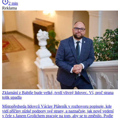
2 min
Reklama
Zklamání z Babiše bude velké, tvrdí vlivný lidovec. Ví, proč strana
tolik upadla
Místopředseda lidovců Václav Pláteník v rozhovoru popisuje, kde
vidí příčiny nízké podpory své strany, a naznačuje, jak nové vedení
v čele s Janem Grolichem pracuje na tom, aby se to změnilo. Podle