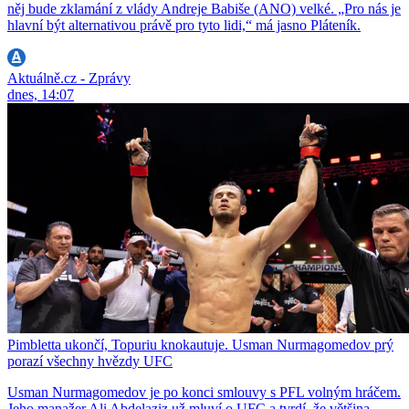
něj bude zklamání z vlády Andreje Babiše (ANO) velké. „Pro nás je
hlavní být alternativou právě pro tyto lidi,“ má jasno Pláteník.
Aktuálně.cz - Zprávy
dnes, 14:07
Pimbletta ukončí, Topuriu knokautuje. Usman Nurmagomedov prý
porazí všechny hvězdy UFC
Usman Nurmagomedov je po konci smlouvy s PFL volným hráčem.
Jeho manažer Ali Abdelaziz už mluví o UFC a tvrdí, že většina