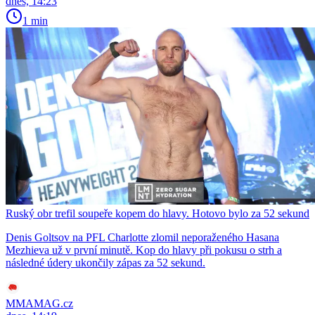
dnes, 14:23
1 min
Ruský obr trefil soupeře kopem do hlavy. Hotovo bylo za 52 sekund
Denis Goltsov na PFL Charlotte zlomil neporaženého Hasana
Mezhieva už v první minutě. Kop do hlavy při pokusu o strh a
následné údery ukončily zápas za 52 sekund.
MMAMAG.cz