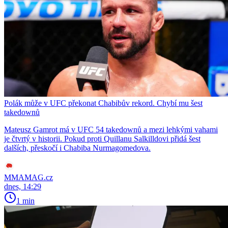
Polák může v UFC překonat Chabibův rekord. Chybí mu šest
takedownů
Mateusz Gamrot má v UFC 54 takedownů a mezi lehkými vahami
je čtvrtý v historii. Pokud proti Quillanu Salkilldovi přidá šest
dalších, přeskočí i Chabiba Nurmagomedova.
MMAMAG.cz
dnes, 14:29
1 min