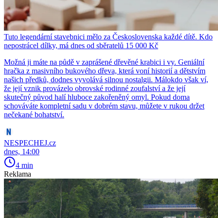
Tuto legendární stavebnici mělo za Československa každé dítě. Kdo
nepostrácel dílky, má dnes od sběratelů 15 000 Kč
Možná ji máte na půdě v zaprášené dřevěné krabici i vy. Geniální
hračka z masivního bukového dřeva, která voní historií a dětstvím
našich předků, dodnes vyvolává silnou nostalgii. Málokdo však ví,
že její vznik provázelo obrovské rodinné zoufalství a že její
skutečný původ halí hluboce zakořeněný omyl. Pokud doma
schováváte kompletní sadu v dobrém stavu, můžete v rukou držet
nečekané bohatství.
NESPECHEJ.cz
dnes, 14:00
4 min
Reklama