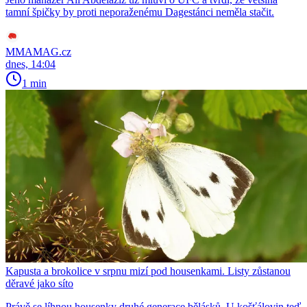
tamní špičky by proti neporaženému Dagestánci neměla stačit.
MMAMAG.cz
dnes, 14:04
1 min
Kapusta a brokolice v srpnu mizí pod housenkami. Listy zůstanou
děravé jako síto
Právě se líhnou housenky druhé generace bělásků. U košťálovin teď