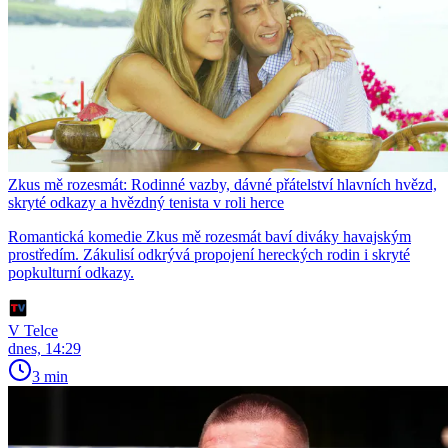
Zkus mě rozesmát: Rodinné vazby, dávné přátelství hlavních hvězd,
skryté odkazy a hvězdný tenista v roli herce
Romantická komedie Zkus mě rozesmát baví diváky havajským
prostředím. Zákulisí odkrývá propojení hereckých rodin i skryté
popkulturní odkazy.
V Telce
dnes, 14:29
3 min