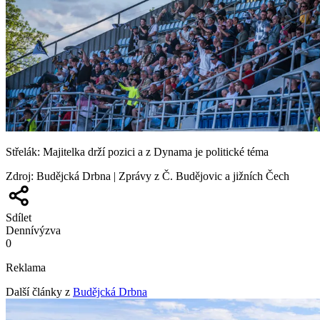
Střelák: Majitelka drží pozici a z Dynama je politické téma
Zdroj
:
Budějcká Drbna | Zprávy z Č. Budějovic a jižních Čech
Sdílet
Denní
výzva
0
Reklama
Další články z
Budějcká Drbna