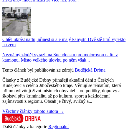
Chtěl ukrást naftu, přinesl si ale malý kanystr. Dvě stě litrů vyteklo
na zem
Neznámý zloděj vyrazil na Suchdolsku pro motorovou naftu z
kamionu. Místo velkého úlovku po něm však...
Tento článek byl publikován ze zdrojů
Budějcká Drbna
Články z Budějcké Drbny přinášejí aktuální dění z Českých
Budějovic a celého Jihočeského kraje. Věnují se tématům, která
přímo ovlivňují život místních obyvatel – od politiky, dopravy a
školství přes kriminalitu až po kulturu, sport a každodenní
zajímavosti z regionu. Obsah je čtivý, svižný a...
Všechny články tohoto autora →
Další články z kategorie
Regionální