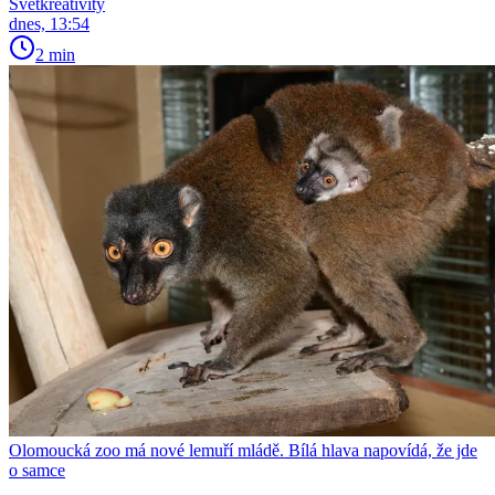
Světkreativity
dnes, 13:54
2 min
Olomoucká zoo má nové lemuří mládě. Bílá hlava napovídá, že jde
o samce