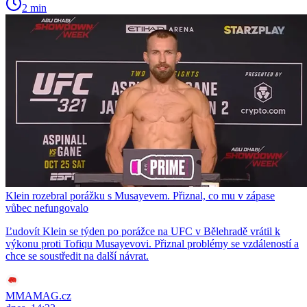
2 min
Klein rozebral porážku s Musayevem. Přiznal, co mu v zápase
vůbec nefungovalo
Ľudovít Klein se týden po porážce na UFC v Bělehradě vrátil k
výkonu proti Tofiqu Musayevovi. Přiznal problémy se vzdáleností a
chce se soustředit na další návrat.
MMAMAG.cz