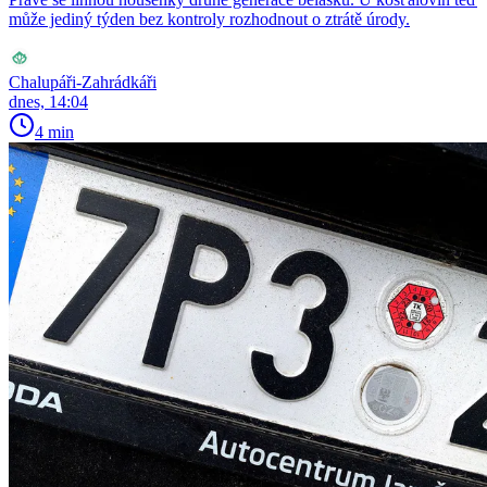
může jediný týden bez kontroly rozhodnout o ztrátě úrody.
Chalupáři-Zahrádkáři
dnes, 14:04
4 min