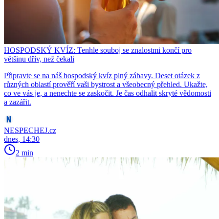
HOSPODSKÝ KVÍZ: Tenhle souboj se znalostmi končí pro
většinu dřív, než čekali
Připravte se na náš hospodský kvíz plný zábavy. Deset otázek z
různých oblastí prověří vaši bystrost a všeobecný přehled. Ukažte,
co ve vás je, a nenechte se zaskočit. Je čas odhalit skryté vědomosti
a zazářit.
NESPECHEJ.cz
dnes, 14:30
2 min