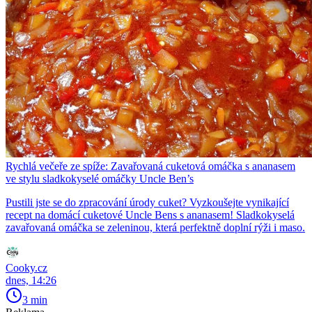
Rychlá večeře ze spíže: Zavařovaná cuketová omáčka s ananasem
ve stylu sladkokyselé omáčky Uncle Ben’s
Pustili jste se do zpracování úrody cuket? Vyzkoušejte vynikající
recept na domácí cuketové Uncle Bens s ananasem! Sladkokyselá
zavařovaná omáčka se zeleninou, která perfektně doplní rýži i maso.
Cooky.cz
dnes, 14:26
3 min