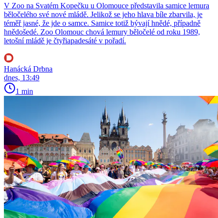
V Zoo na Svatém Kopečku u Olomouce představila samice lemura
běločelého své nové mládě. Jelikož se jeho hlava bíle zbarvila, je
téměř jasné, že jde o samce. Samice totiž bývají hnědé, případně
hnědošedé. Zoo Olomouc chová lemury běločelé od roku 1989,
letošní mládě je čtyřiapadesáté v pořadí.
Hanácká Drbna
dnes, 13:49
1 min