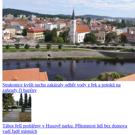
Strakonice kvůli suchu zakázaly odběr vody z řek a potoků na
zahrady či bazény
Tábor řeší problémy v Husově parku. Přítomnost lidí bez domova
vadí řadě místních