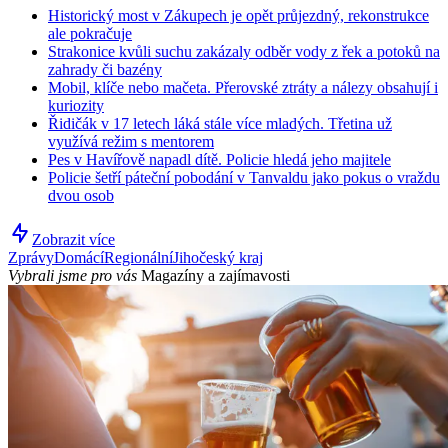
Historický most v Zákupech je opět průjezdný, rekonstrukce
ale pokračuje
Strakonice kvůli suchu zakázaly odběr vody z řek a potoků na
zahrady či bazény
Mobil, klíče nebo mačeta. Přerovské ztráty a nálezy obsahují i
kuriozity
Řidičák v 17 letech láká stále více mladých. Třetina už
využívá režim s mentorem
Pes v Havířově napadl dítě. Policie hledá jeho majitele
Policie šetří páteční pobodání v Tanvaldu jako pokus o vraždu
dvou osob
Zobrazit více
Zprávy
Domácí
Regionální
Jihočeský kraj
Vybrali jsme pro vás
Magazíny a zajímavosti