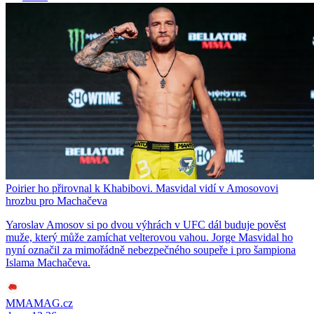
Poirier ho přirovnal k Khabibovi. Masvidal vidí v Amosovovi
hrozbu pro Machačeva
Yaroslav Amosov si po dvou výhrách v UFC dál buduje pověst
muže, který může zamíchat velterovou vahou. Jorge Masvidal ho
nyní označil za mimořádně nebezpečného soupeře i pro šampiona
Islama Machačeva.
MMAMAG.cz