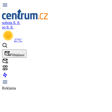
sobota 8. 8.
so 8. 8.
27°C
Přihlášení
Reklama