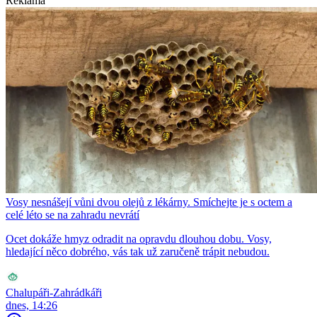
Reklama
Vosy nesnášejí vůni dvou olejů z lékárny. Smíchejte je s octem a
celé léto se na zahradu nevrátí
Ocet dokáže hmyz odradit na opravdu dlouhou dobu. Vosy,
hledající něco dobrého, vás tak už zaručeně trápit nebudou.
Chalupáři-Zahrádkáři
dnes, 14:26