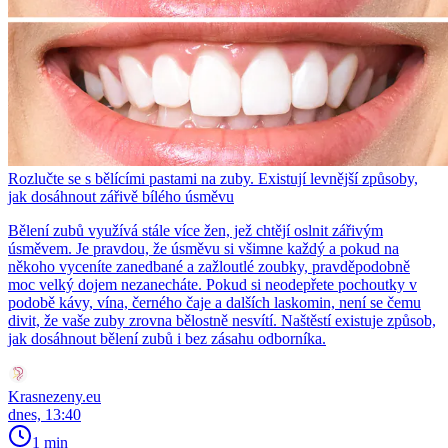
Rozlučte se s bělícími pastami na zuby. Existují levnější způsoby,
jak dosáhnout zářivě bílého úsměvu
Bělení zubů využívá stále více žen, jež chtějí oslnit zářivým
úsměvem. Je pravdou, že úsměvu si všimne každý a pokud na
někoho vyceníte zanedbané a zažloutlé zoubky, pravděpodobně
moc velký dojem nezanecháte. Pokud si neodepřete pochoutky v
podobě kávy, vína, černého čaje a dalších laskomin, není se čemu
divit, že vaše zuby zrovna bělostně nesvítí. Naštěstí existuje způsob,
jak dosáhnout bělení zubů i bez zásahu odborníka.
Krasnezeny.eu
dnes, 13:40
1 min