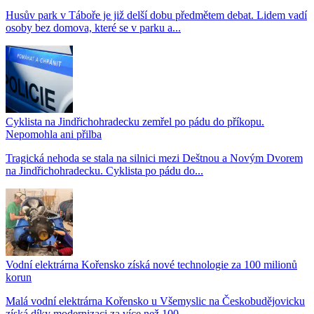
Husův park v Táboře je již delší dobu předmětem debat. Lidem vadí
osoby bez domova, které se v parku a...
Cyklista na Jindřichohradecku zemřel po pádu do příkopu.
Nepomohla ani přilba
Tragická nehoda se stala na silnici mezi Deštnou a Novým Dvorem
na Jindřichohradecku. Cyklista po pádu do...
Vodní elektrárna Kořensko získá nové technologie za 100 milionů
korun
Malá vodní elektrárna Kořensko u Všemyslic na Českobudějovicku
získá díky modernizaci za více než 100...