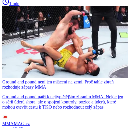
1 min
Ground and pound není jen mlácení na zemi. Proč tahle zbraň
rozhoduje zápasy MMA
Ground and pound patří k nejtypičtějším zbraním MMA. Nejde jen
o sérii úderů shora, ale o spojení kontroly, pozice a úderů, které
mohou otevřít cestu k TKO nebo rozhodnout celý zápas.
MMAMAG.cz