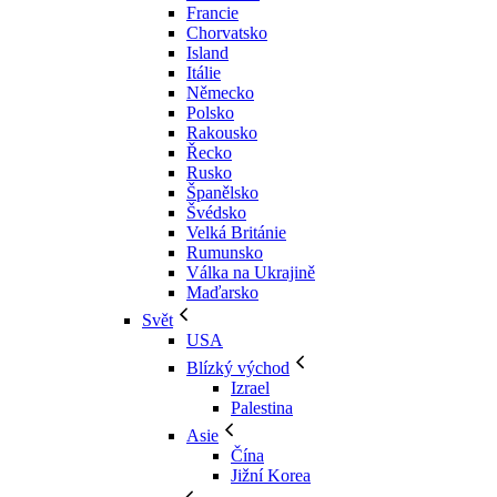
Francie
Chorvatsko
Island
Itálie
Německo
Polsko
Rakousko
Řecko
Rusko
Španělsko
Švédsko
Velká Británie
Rumunsko
Válka na Ukrajině
Maďarsko
Svět
USA
Blízký východ
Izrael
Palestina
Asie
Čína
Jižní Korea