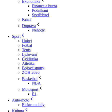
Ekonomika
Finance a burza
Podnikání
Spotřebitel
Krimi
Doprava
Nehody
Sport
Hokej
Fotbal
Tenis
Lyžování
Cyklistika
Atletika
Bojové sporty
ZOH 2026
Basketbal
NBA
Motosport
F1
Auto-moto
Elektromobily
Kultura