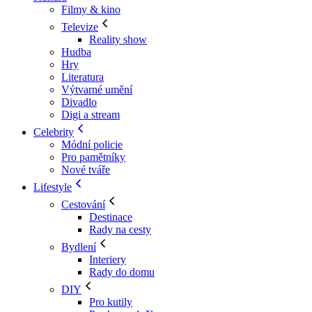
Filmy & kino
Televize
Reality show
Hudba
Hry
Literatura
Výtvarné umění
Divadlo
Digi a stream
Celebrity
Módní policie
Pro pamětníky
Nové tváře
Lifestyle
Cestování
Destinace
Rady na cesty
Bydlení
Interiery
Rady do domu
DIY
Pro kutily