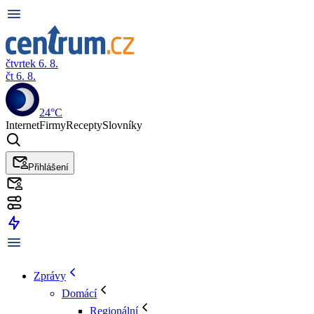
čtvrtek 6. 8.
čt 6. 8.
24°C
Internet
Firmy
Recepty
Slovníky
Přihlášení
Zprávy
Domácí
Regionální