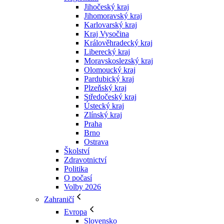
Jihočeský kraj
Jihomoravský kraj
Karlovarský kraj
Kraj Vysočina
Králověhradecký kraj
Liberecký kraj
Moravskoslezský kraj
Olomoucký kraj
Pardubický kraj
Plzeňský kraj
Středočeský kraj
Ústecký kraj
Zlínský kraj
Praha
Brno
Ostrava
Školství
Zdravotnictví
Politika
O počasí
Volby 2026
Zahraničí
Evropa
Slovensko