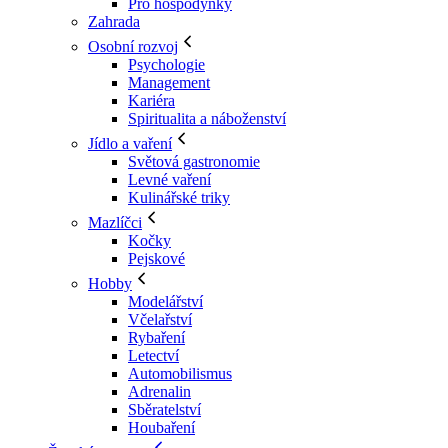
Pro hospodyňky
Zahrada
Osobní rozvoj
Psychologie
Management
Kariéra
Spiritualita a náboženství
Jídlo a vaření
Světová gastronomie
Levné vaření
Kulinářské triky
Mazlíčci
Kočky
Pejskové
Hobby
Modelářství
Včelařství
Rybaření
Letectví
Automobilismus
Adrenalin
Sběratelství
Houbaření