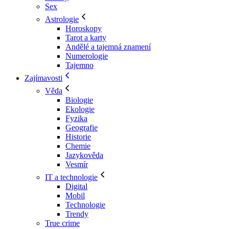
Sex
Astrologie
Horoskopy
Tarot a karty
Andělé a tajemná znamení
Numerologie
Tajemno
Zajímavosti
Věda
Biologie
Ekologie
Fyzika
Geografie
Historie
Chemie
Jazykověda
Vesmír
IT a technologie
Digital
Mobil
Technologie
Trendy
True crime