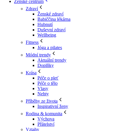
Ženské centrum
Zdraví
Ženské zdraví
Babiččina lékárna
Hubnutí
Duševní zdraví
Wellbeing
Fitness
Jóga a pilates
Módní trendy
Aktuální trendy
Doplňky
Krása
Péče o pleť
Péče o tělo
Vlasy
Nehty
Příběhy ze života
Inspirativní ženy
Rodina & komunita
Výchova
Přátelství
Vztahy