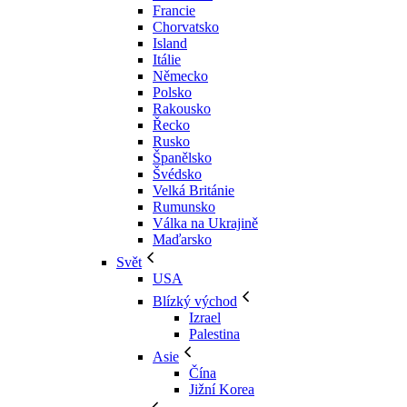
Francie
Chorvatsko
Island
Itálie
Německo
Polsko
Rakousko
Řecko
Rusko
Španělsko
Švédsko
Velká Británie
Rumunsko
Válka na Ukrajině
Maďarsko
Svět
USA
Blízký východ
Izrael
Palestina
Asie
Čína
Jižní Korea