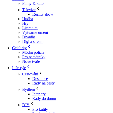
Filmy & kino
Televize
Reality show
Hudba
Hry
Literatura
Výtvarné umění
Divadlo
Digi a stream
Celebrity
Módní policie
Pro pamětníky
Nové tváře
Lifestyle
Cestování
Destinace
Rady na cesty
Bydlení
Interiery
Rady do domu
DIY
Pro kutily