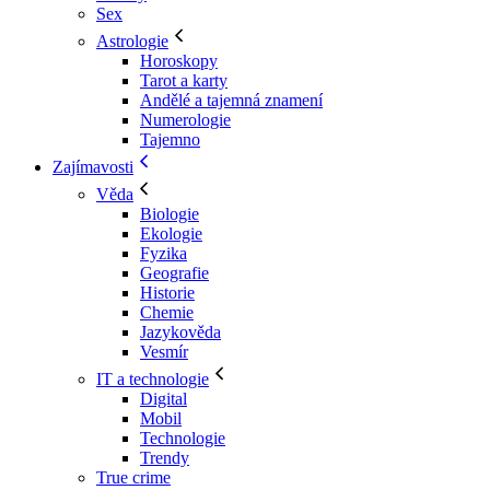
Sex
Astrologie
Horoskopy
Tarot a karty
Andělé a tajemná znamení
Numerologie
Tajemno
Zajímavosti
Věda
Biologie
Ekologie
Fyzika
Geografie
Historie
Chemie
Jazykověda
Vesmír
IT a technologie
Digital
Mobil
Technologie
Trendy
True crime