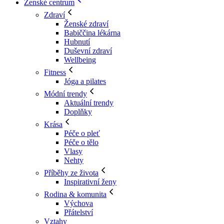
Ženské centrum
Zdraví
Ženské zdraví
Babiččina lékárna
Hubnutí
Duševní zdraví
Wellbeing
Fitness
Jóga a pilates
Módní trendy
Aktuální trendy
Doplňky
Krása
Péče o pleť
Péče o tělo
Vlasy
Nehty
Příběhy ze života
Inspirativní ženy
Rodina & komunita
Výchova
Přátelství
Vztahy