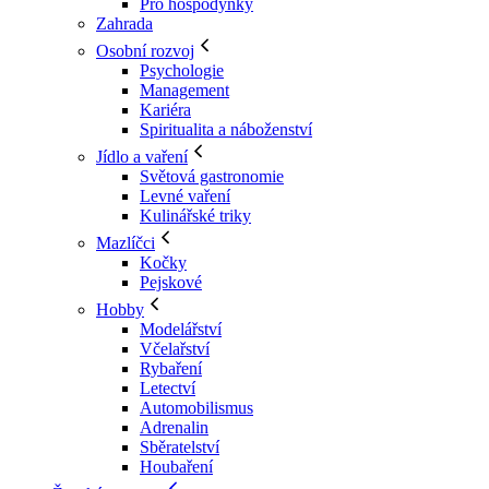
Pro hospodyňky
Zahrada
Osobní rozvoj
Psychologie
Management
Kariéra
Spiritualita a náboženství
Jídlo a vaření
Světová gastronomie
Levné vaření
Kulinářské triky
Mazlíčci
Kočky
Pejskové
Hobby
Modelářství
Včelařství
Rybaření
Letectví
Automobilismus
Adrenalin
Sběratelství
Houbaření