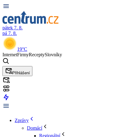
pátek 7. 8.
pá 7. 8.
19°C
Internet
Firmy
Recepty
Slovníky
Přihlášení
Zprávy
Domácí
Regionální