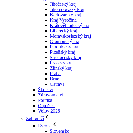
Jihočeský kraj
Jihomoravský kraj
Karlovarský kraj
Kraj Vysočina
Králověhradecký kraj
Liberecký kraj
Moravskoslezský kraj
Olomoucký kraj
Pardubický kraj
Plzeňský kraj
Středočeský kraj
Ústecký kraj
Zlínský kraj
Praha
Brno
Ostrava
Školství
Zdravotnictví
Politika
O počasí
Volby 2026
Zahraničí
Evropa
Slovensko