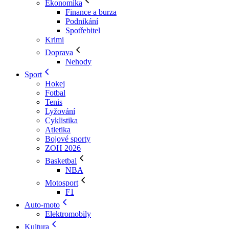
Ekonomika
Finance a burza
Podnikání
Spotřebitel
Krimi
Doprava
Nehody
Sport
Hokej
Fotbal
Tenis
Lyžování
Cyklistika
Atletika
Bojové sporty
ZOH 2026
Basketbal
NBA
Motosport
F1
Auto-moto
Elektromobily
Kultura