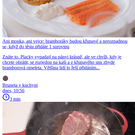
Ani mouka, ani vejce: bramboráky budou křupavé a nerozpadnou
se, když do těsta přidáte 1 surovinu
Znáte to. Placky vypadají na pánvi krásně, ale ve chvíli, kdy je
chcete obrátit, se rozjedou na kaši a z křupavého snu zbyde
bramborová omeleta. Většina lidí to řeší přidáním...
Bruneta v kuchyni
dnes, 10:56
3 min