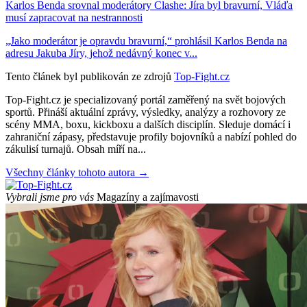
Karlos Benda srovnal moderátory Clashe: Jíra byl bravurní, Vláďa
musí zapracovat na nestrannosti
„Jako moderátor je opravdu bravurní,“ prohlásil Karlos Benda na
adresu Jakuba Jíry, jehož nedávný konec v...
Tento článek byl publikován ze zdrojů
Top-Fight.cz
Top-Fight.cz je specializovaný portál zaměřený na svět bojových
sportů. Přináší aktuální zprávy, výsledky, analýzy a rozhovory ze
scény MMA, boxu, kickboxu a dalších disciplín. Sleduje domácí i
zahraniční zápasy, představuje profily bojovníků a nabízí pohled do
zákulisí turnajů. Obsah míří na...
Všechny články tohoto autora →
Vybrali jsme pro vás
Magazíny a zajímavosti