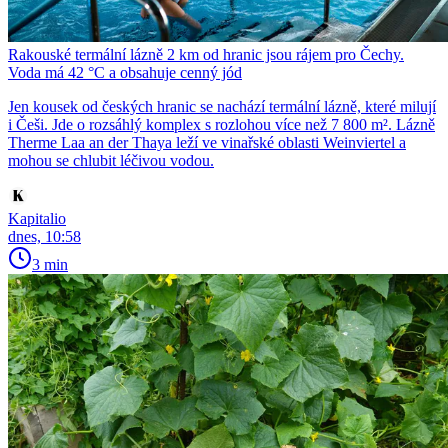
Rakouské termální lázně 2 km od hranic jsou rájem pro Čechy.
Voda má 42 °C a obsahuje cenný jód
Jen kousek od českých hranic se nachází termální lázně, které milují
i Češi. Jde o rozsáhlý komplex s rozlohou více než 7 800 m². Lázně
Therme Laa an der Thaya leží ve vinařské oblasti Weinviertel a
mohou se chlubit léčivou vodou.
Kapitalio
dnes, 10:58
3 min