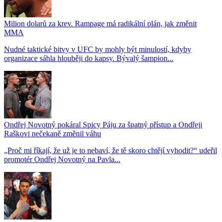
Milion dolarů za krev. Rampage má radikální plán, jak změnit
MMA
Nudné taktické bitvy v UFC by mohly být minulostí, kdyby
organizace sáhla hlouběji do kapsy. Bývalý šampion...
Ondřej Novotný pokáral Spicy Páju za špatný přístup a Ondřeji
Raškovi nečekaně změnil váhu
„Proč mi říkají, že už je to nebaví, že tě skoro chtějí vyhodit?“ udeřil
promotér Ondřej Novotný na Pavla...