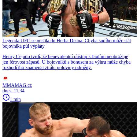
Legenda UFC se pustila do Herba Deana. Chyba sudího může stát
bojovníka půl výplaty
Henry Cejudo tvrdí, že benevolentní přístup k faulům neohrožuje
jen férovost zápasů. U bojovníků s bonusem za výhru může chyba
rozhodčího znamenat ztrátu poloviny odměny.
MMAMAG.cz
dnes, 11:34
1 min