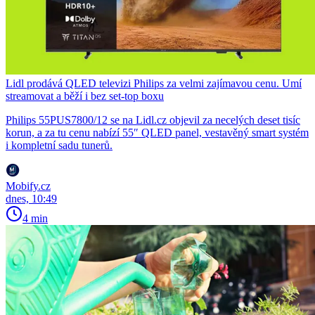
Lidl prodává QLED televizi Philips za velmi zajímavou cenu. Umí
streamovat a běží i bez set-top boxu
Philips 55PUS7800/12 se na Lidl.cz objevil za necelých deset tisíc
korun, a za tu cenu nabízí 55″ QLED panel, vestavěný smart systém
i kompletní sadu tunerů.
Mobify.cz
dnes, 10:49
4 min