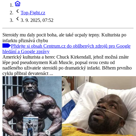
Top-Fight.cz
3. 9. 2025, 07:52
Steroidy mu daly pocit boha, ale také ucpaly tepny. Kulturista po
infarktu přiznává chybu
Přidejte si obsah Centrum.cz do oblíbených zdrojů pro Google
hledání a Google zprávy
Americký kulturista a herec Chuck Kirkendall, jehož možná znáte
lépe pod pseudonymem Kali Muscle, popsal svou cestu od
nadšeného uživatele steroidů po dramatický infarkt. Během prvního
cyklu přibral devatenáct ...