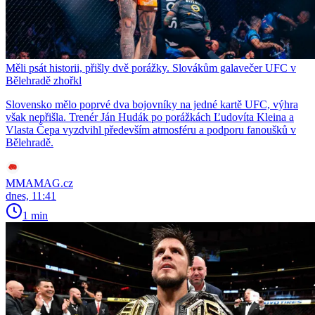
Měli psát historii, přišly dvě porážky. Slovákům galavečer UFC v
Bělehradě zhořkl
Slovensko mělo poprvé dva bojovníky na jedné kartě UFC, výhra
však nepřišla. Trenér Ján Hudák po porážkách Ľudovíta Kleina a
Vlasta Čepa vyzdvihl především atmosféru a podporu fanoušků v
Bělehradě.
MMAMAG.cz
dnes, 11:41
1 min