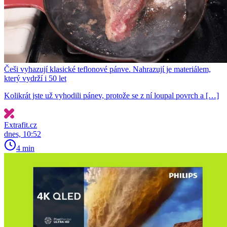
Češi vyhazují klasické teflonové pánve. Nahrazují je materiálem,
který vydrží i 50 let
Kolikrát jste už vyhodili pánev, protože se z ní loupal povrch a […]
Extrafit.cz
dnes, 10:52
4 min