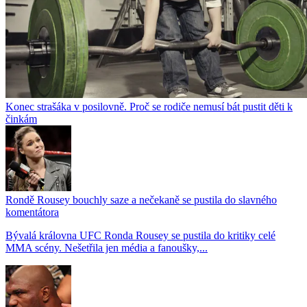
Konec strašáka v posilovně. Proč se rodiče nemusí bát pustit děti k
činkám
Rondě Rousey bouchly saze a nečekaně se pustila do slavného
komentátora
Bývalá královna UFC Ronda Rousey se pustila do kritiky celé
MMA scény. Nešetřila jen média a fanoušky,...