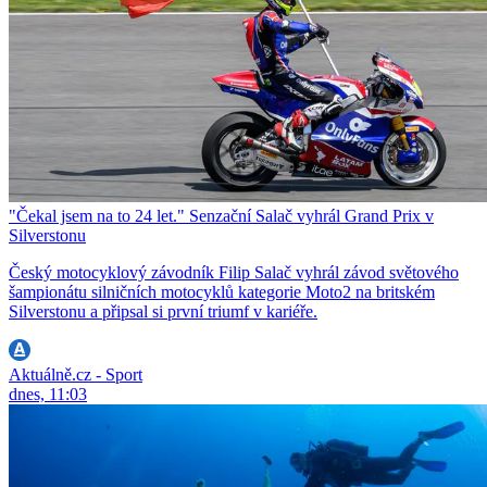
"Čekal jsem na to 24 let." Senzační Salač vyhrál Grand Prix v
Silverstonu
Český motocyklový závodník Filip Salač vyhrál závod světového
šampionátu silničních motocyklů kategorie Moto2 na britském
Silverstonu a připsal si první triumf v kariéře.
Aktuálně.cz - Sport
dnes, 11:03