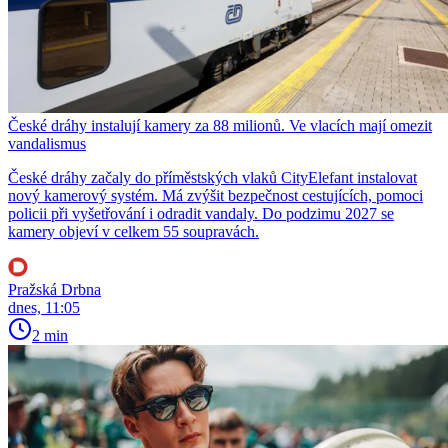
České dráhy instalují kamery za 88 milionů. Ve vlacích mají omezit
vandalismus
České dráhy začaly do příměstských vlaků CityElefant instalovat
nový kamerový systém. Má zvýšit bezpečnost cestujících, pomoci
policii při vyšetřování i odradit vandaly. Do podzimu 2027 se
kamery objeví v celkem 55 soupravách.
Pražská Drbna
dnes, 11:05
2 min