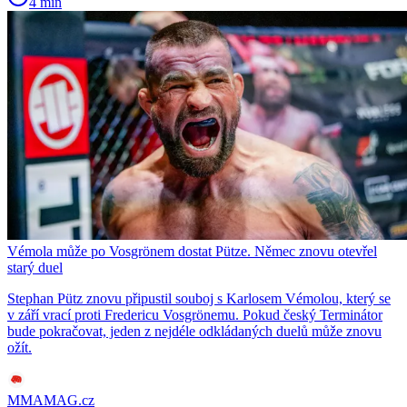
4 min
Vémola může po Vosgrönem dostat Pütze. Němec znovu otevřel
starý duel
Stephan Pütz znovu připustil souboj s Karlosem Vémolou, který se
v září vrací proti Fredericu Vosgrönemu. Pokud český Terminátor
bude pokračovat, jeden z nejdéle odkládaných duelů může znovu
ožít.
MMAMAG.cz