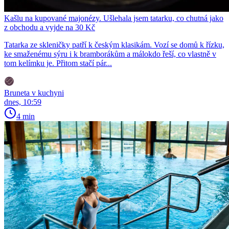
Kašlu na kupované majonézy. Ušlehala jsem tatarku, co chutná jako
z obchodu a vyjde na 30 Kč
Tatarka ze skleničky patří k českým klasikám. Vozí se domů k řízku,
ke smaženému sýru i k bramborákům a málokdo řeší, co vlastně v
tom kelímku je. Přitom stačí pár...
Bruneta v kuchyni
dnes, 10:59
4 min