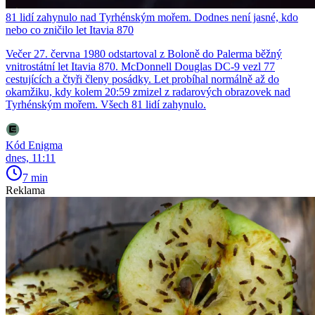
81 lidí zahynulo nad Tyrhénským mořem. Dodnes není jasné, kdo
nebo co zničilo let Itavia 870
Večer 27. června 1980 odstartoval z Boloně do Palerma běžný
vnitrostátní let Itavia 870. McDonnell Douglas DC-9 vezl 77
cestujících a čtyři členy posádky. Let probíhal normálně až do
okamžiku, kdy kolem 20:59 zmizel z radarových obrazovek nad
Tyrhénským mořem. Všech 81 lidí zahynulo.
Kód Enigma
dnes, 11:11
7 min
Reklama