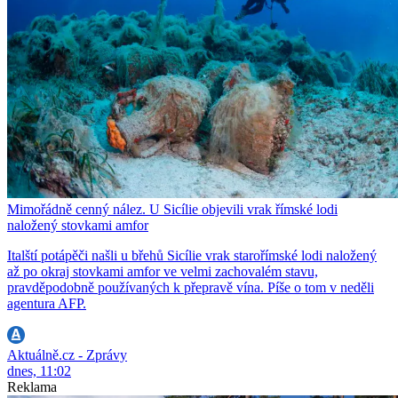
Mimořádně cenný nález. U Sicílie objevili vrak římské lodi
naložený stovkami amfor
Italští potápěči našli u břehů Sicílie vrak starořímské lodi naložený
až po okraj stovkami amfor ve velmi zachovalém stavu,
pravděpodobně používaných k přepravě vína. Píše o tom v neděli
agentura AFP.
Aktuálně.cz - Zprávy
dnes, 11:02
Reklama