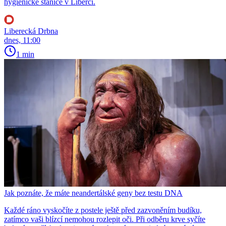
hygienické stanice v Liberci.
Liberecká Drbna
dnes, 11:00
1 min
Jak poznáte, že máte neandertálské geny bez testu DNA
Každé ráno vyskočíte z postele ještě před zazvoněním budíku,
zatímco vaši blízcí nemohou rozlepit oči. Při odběru krve syčíte