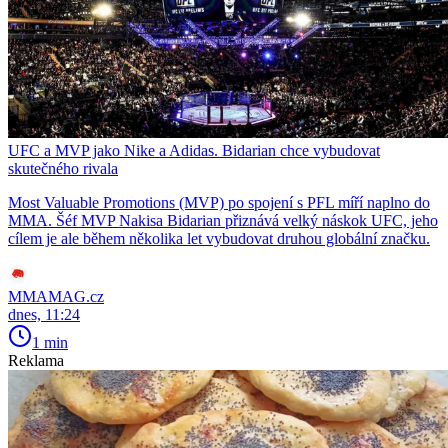
UFC a MVP jako Nike a Adidas. Bidarian chce vybudovat
skutečného rivala
Most Valuable Promotions (MVP) po spojení s PFL míří naplno do
MMA. Šéf MVP Nakisa Bidarian přiznává velký náskok UFC, jeho
cílem je ale během několika let vybudovat druhou globální značku.
MMAMAG.cz
dnes, 11:24
1 min
Reklama