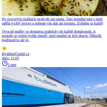
Po ovocných muškách nezbyde ani stopa. Tato geniální past s nimi
udělá rychlý proces a nebude vás stát ani korunu. Zvládne to každý
Ovocné mušky se dostanou prakticky do každé domácnosti. A
protože se velmi rychle množí, není snadné se jich zbavit. Několik
možností tu ale je.
BydlímeÚtulně.cz
dnes, 11:05
2 min