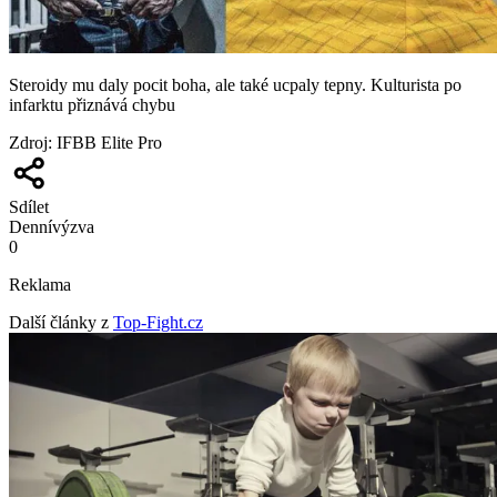
Steroidy mu daly pocit boha, ale také ucpaly tepny. Kulturista po
infarktu přiznává chybu
Zdroj
:
IFBB Elite Pro
Sdílet
Denní
výzva
0
Reklama
Další články z
Top-Fight.cz