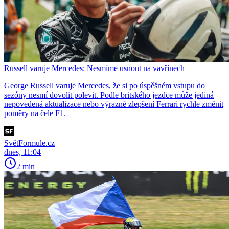
Russell varuje Mercedes: Nesmíme usnout na vavřínech
George Russell varuje Mercedes, že si po úspěšném vstupu do
sezóny nesmí dovolit polevit. Podle britského jezdce může jediná
nepovedená aktualizace nebo výrazné zlepšení Ferrari rychle změnit
poměry na čele F1.
SvětFormule.cz
dnes, 11:04
2 min