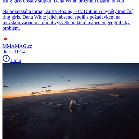
Ring girls dostaly stopku. Dana White prozradil bizarní důvod
Na boxerském turnaji Zuffa Boxing 10 v Dublinu chyběly tradiční
ring girls. Dana White jejich absenci spojil s požadavkem na
mužskou variantu a přidal vysvětlení, které má jeden geografický
problém.
MMAMAG.cz
dnes, 11:14
1 min