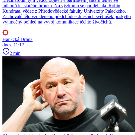
Mezinárodní tým vědců objevil v barmském jantaru téměř 99
milionů let starého brouka. Na výzkumu se podílel také Robin
Kundrata, vědec z Přírodovědecké fakulty Univerzity Palackého.
Zachovalé tělo vzdáleného předchůdce dnešních světlušek poskytlo
výjimečný pohled na vývoj komunikace těchto živočichů.
Hanácká Drbna
dnes, 11:17
2 min