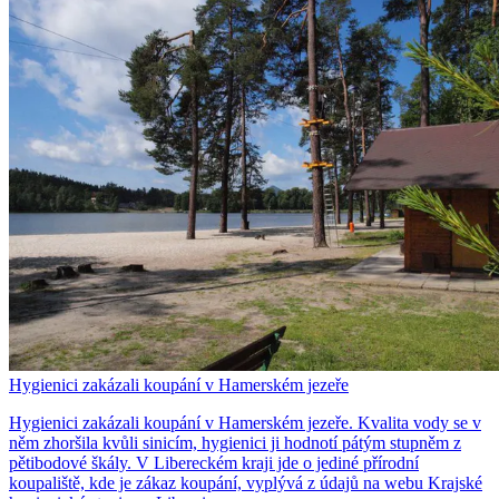
Hygienici zakázali koupání v Hamerském jezeře
Hygienici zakázali koupání v Hamerském jezeře. Kvalita vody se v
něm zhoršila kvůli sinicím, hygienici ji hodnotí pátým stupněm z
pětibodové škály. V Libereckém kraji jde o jediné přírodní
koupaliště, kde je zákaz koupání, vyplývá z údajů na webu Krajské