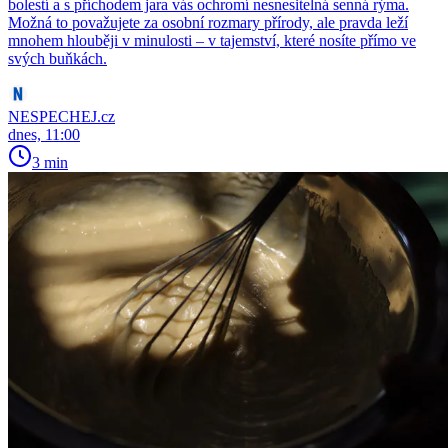
bolestí a s příchodem jara vás ochromí nesnesitelná senná rýma.
Možná to považujete za osobní rozmary přírody, ale pravda leží
mnohem hlouběji v minulosti – v tajemství, které nosíte přímo ve
svých buňkách.
NESPECHEJ.cz
dnes, 11:00
3 min