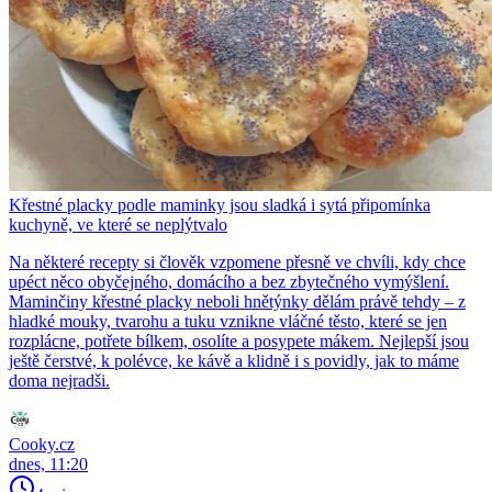
Křestné placky podle maminky jsou sladká i sytá připomínka
kuchyně, ve které se neplýtvalo
Na některé recepty si člověk vzpomene přesně ve chvíli, kdy chce
upéct něco obyčejného, domácího a bez zbytečného vymýšlení.
Maminčiny křestné placky neboli hnětýnky dělám právě tehdy – z
hladké mouky, tvarohu a tuku vznikne vláčné těsto, které se jen
rozplácne, potřete bílkem, osolíte a posypete mákem. Nejlepší jsou
ještě čerstvé, k polévce, ke kávě a klidně i s povidly, jak to máme
doma nejradši.
Cooky.cz
dnes, 11:20