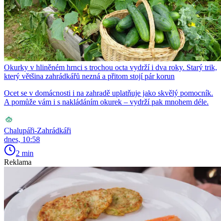
Okurky v hliněném hrnci s trochou octa vydrží i dva roky. Starý trik,
který většina zahrádkářů nezná a přitom stojí pár korun
Ocet se v domácnosti i na zahradě uplatňuje jako skvělý pomocník.
A pomůže vám i s nakládáním okurek – vydrží pak mnohem déle.
Chalupáři-Zahrádkáři
dnes, 10:58
2 min
Reklama