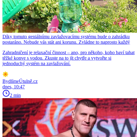
Díky tomuto geniálnímu zavlažovacímu systému bude o zahrádku
postaráno. Nebude vás stát ani korunu. Zvládne to naprosto každý
Zahradničení je relaxační činnost – ano, pro někoho, koho baví tahat
těžké konve s vodou. Zkuste na to jít chytře a vytvořte si
jednoduchý systém na zavlažování.
BydlímeÚtulně.cz
dnes, 10:47
2 min