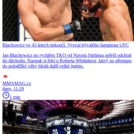
Blachowicz ve 43 letech nekončí. Vyzval bývalého šampiona UFC
Jan Blachowicz po rychlém TKO od Navaja Stirlinga neřeší odchod
do důchodu. Naopak si řekl o Roberta Whittakera, který po přestupu
do polotěžké váhy hledá další velké jméno.
MMAMAG.cz
dnes, 11:29
1 min