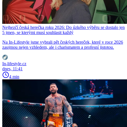
Nejhezčí česká herečka roku 2026: Do úzkého výběru se dostalo jen
5 jmen, se kterými musí souhlasit každý
Na In-Lifestyle jsme vybrali pět českých hereček, které v roce 2026
zaujmou nejen vzhledem, ale i charismatem a profesní jistotou.
In-lifestyle.cz
dnes, 11:41
4 min