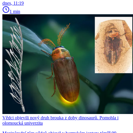
dnes, 11:19
1 min
Vědci objevili nový druh brouka z doby dinosaurů. Pomohla i
olomoucká univerzita