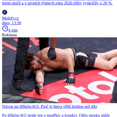
trend otočil a v prvních týdnech roku 2026 tržby vyskočily o 20 %.
Mobify.cz
dnes, 13:30
4 min
Reklama
Návrat po těžkém KO. Proč je hlava větší brzdou než tělo
Po těžkém KO nejde jen o modřiny a kondici. Otřes mozku může