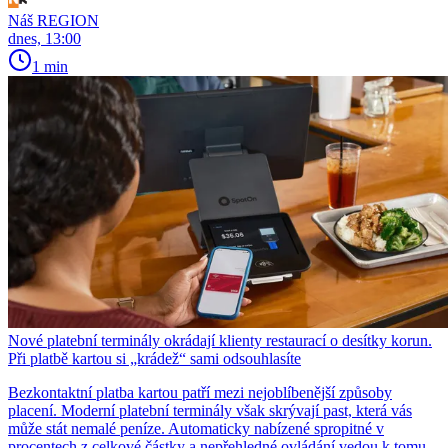
Náš REGION
dnes, 13:00
1 min
Nové platební terminály okrádají klienty restaurací o desítky korun.
Při platbě kartou si „krádež“ sami odsouhlasíte
Bezkontaktní platba kartou patří mezi nejoblíbenější způsoby
placení. Moderní platební terminály však skrývají past, která vás
může stát nemalé peníze. Automaticky nabízené spropitné v
procentech z celkové částky a nepřehledné ovládání vedou k tomu,