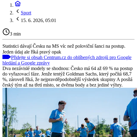
Sport
15. 6. 2026, 05:01
3 min
Statistici dávají Česku na MS víc než poloviční šanci na postup.
Jeden údaj ale říká pravý opak
Přidejte si obsah Centrum.cz do oblíbených zdrojů pro Google
hledání a Google zprávy
Dva nezávislé modely se shodnou: Česko má 64 až 69 % na postup
do vyřazovací fáze. Jenže tentýž Goldman Sachs, který počítá 68,7
%, zároveň říká, že nejpravděpodobnější výsledek skupiny A posílá
český tým až na třetí místo, se dvěma body a bez jediné výhry.