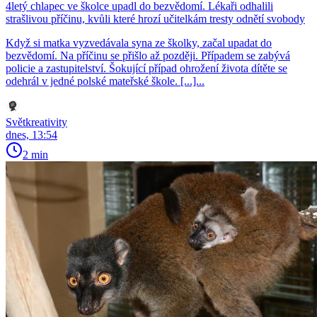
4letý chlapec ve školce upadl do bezvědomí. Lékaři odhalili
strašlivou příčinu, kvůli které hrozí učitelkám tresty odnětí svobody
Když si matka vyzvedávala syna ze školky, začal upadat do
bezvědomí. Na příčinu se přišlo až později. Případem se zabývá
policie a zastupitelství. Šokující případ ohrožení života dítěte se
odehrál v jedné polské mateřské škole. [...]...
Světkreativity
dnes, 13:54
2 min