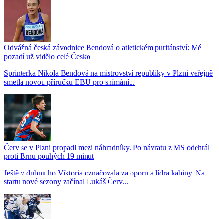
Odvážná česká závodnice Bendová o atletickém puritánství: Mé
pozadí už vidělo celé Česko
Sprinterka Nikola Bendová na mistrovství republiky v Plzni veřejně
smetla novou příručku EBU pro snímání...
Červ se v Plzni propadl mezi náhradníky. Po návratu z MS odehrál
proti Brnu pouhých 19 minut
Ještě v dubnu ho Viktoria označovala za oporu a lídra kabiny. Na
startu nové sezony začínal Lukáš Červ...