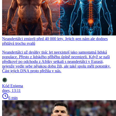
Neandertálci zmizeli před 40 000 lety. Jejich gen nám ale dodnes
přidává trochu svalů
Neandertálci už desítky tisíc let neexistují jako samostatná lidská
populace. Přesto z lidského příběhu úplně nezmizeli. Když se naši
předkové po odchodu z Afriky setkali s neandertálci v Eurasii,
nejenže vedle sebe nějakou dobu žili, ale také spolu měli potomky.
Část jejich DNA proto přežila v nás.
Kód Enigma
dnes, 13:11
6 min