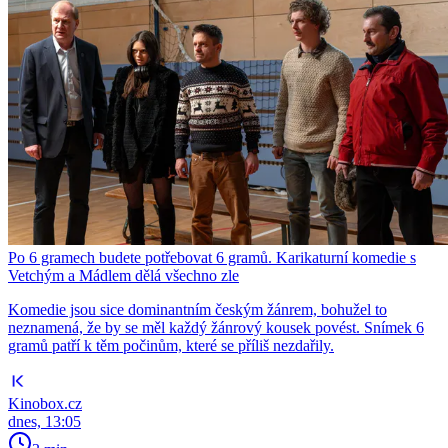
Po 6 gramech budete potřebovat 6 gramů. Karikaturní komedie s
Vetchým a Mádlem dělá všechno zle
Komedie jsou sice dominantním českým žánrem, bohužel to
neznamená, že by se měl každý žánrový kousek povést. Snímek 6
gramů patří k těm počinům, které se příliš nezdařily.
Kinobox.cz
dnes, 13:05