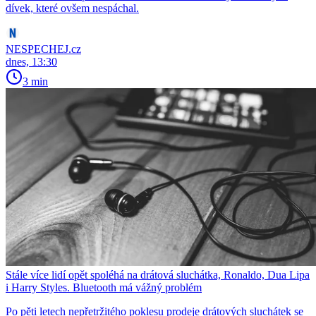
dívek, které ovšem nespáchal.
NESPECHEJ.cz
dnes, 13:30
3 min
Stále více lidí opět spoléhá na drátová sluchátka, Ronaldo, Dua Lipa
i Harry Styles. Bluetooth má vážný problém
Po pěti letech nepřetržitého poklesu prodeje drátových sluchátek se