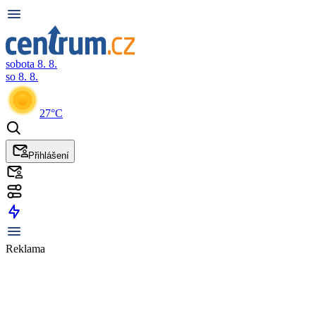
sobota 8. 8.
so 8. 8.
27°C
Přihlášení
Reklama