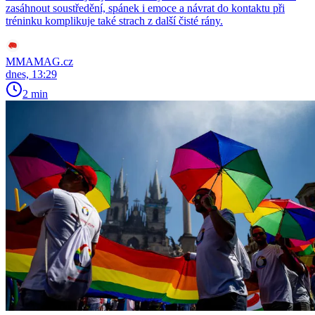
zasáhnout soustředění, spánek i emoce a návrat do kontaktu při
tréninku komplikuje také strach z další čisté rány.
MMAMAG.cz
dnes, 13:29
2 min