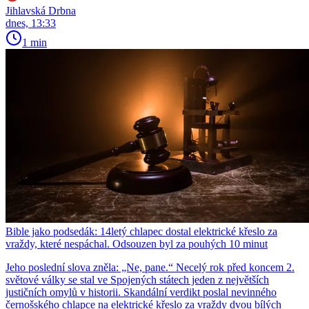
Jihlavská Drbna
dnes, 13:33
1 min
Bible jako podsedák: 14letý chlapec dostal elektrické křeslo za
vraždy, které nespáchal. Odsouzen byl za pouhých 10 minut
Jeho poslední slova zněla: „Ne, pane.“ Necelý rok před koncem 2.
světové války se stal ve Spojených státech jeden z největších
justičních omylů v historii. Skandální verdikt poslal nevinného
černošského chlapce na elektrické křeslo za vraždy dvou bílých