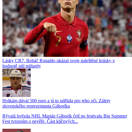
Lásky CR7. Boháč Ronaldo ukázal svoje naleštěné krásky v
hodnotě půl miliardy
Holkám dával 500 euro a já to udělala pro jeho oči. Zálety
slovenského reprezentanta Gáboríka
Bývalá hvězda NHL Marián Gáborík čelí po festivalu Big Summer
Fest tvrzením o nevěře. Část klíčových...