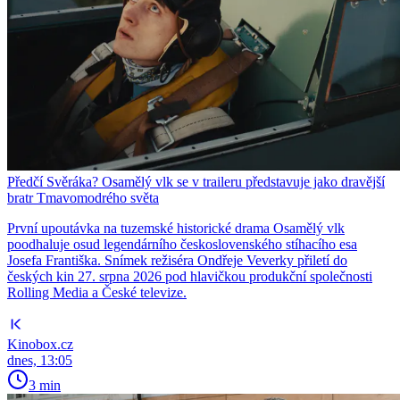
Předčí Svěráka? Osamělý vlk se v traileru představuje jako dravější
bratr Tmavomodrého světa
První upoutávka na tuzemské historické drama Osamělý vlk
poodhaluje osud legendárního československého stíhacího esa
Josefa Františka. Snímek režiséra Ondřeje Veverky přiletí do
českých kin 27. srpna 2026 pod hlavičkou produkční společnosti
Rolling Media a České televize.
Kinobox.cz
dnes, 13:05
3 min