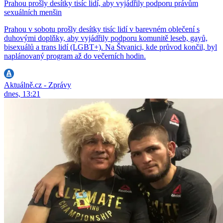
Prahou prošly desítky tisíc lidí, aby vyjádřily podporu právům
sexuálních menšin
Prahou v sobotu prošly desítky tisíc lidí v barevném oblečení s
duhovými doplňky, aby vyjádřily podporu komunitě leseb, gayů,
bisexuálů a trans lidí (LGBT+). Na Štvanici, kde průvod končil, byl
naplánovaný program až do večerních hodin.
Aktuálně.cz - Zprávy
dnes, 13:21