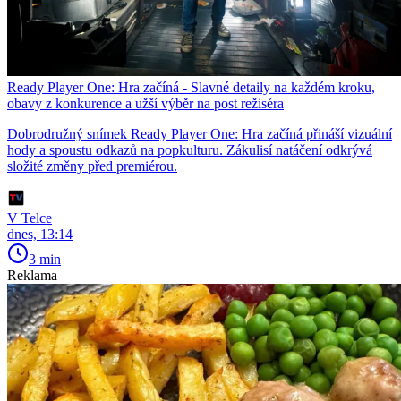
Ready Player One: Hra začíná - Slavné detaily na každém kroku,
obavy z konkurence a užší výběr na post režiséra
Dobrodružný snímek Ready Player One: Hra začíná přináší vizuální
hody a spoustu odkazů na popkulturu. Zákulisí natáčení odkrývá
složité změny před premiérou.
V Telce
dnes, 13:14
3 min
Reklama