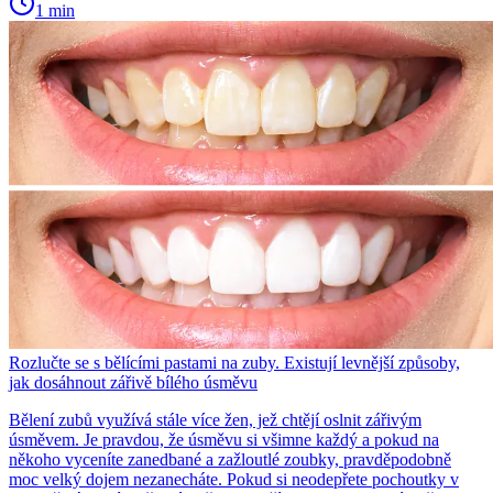
1 min
Rozlučte se s bělícími pastami na zuby. Existují levnější způsoby,
jak dosáhnout zářivě bílého úsměvu
Bělení zubů využívá stále více žen, jež chtějí oslnit zářivým
úsměvem. Je pravdou, že úsměvu si všimne každý a pokud na
někoho vyceníte zanedbané a zažloutlé zoubky, pravděpodobně
moc velký dojem nezanecháte. Pokud si neodepřete pochoutky v