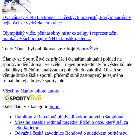
Dva zápasy v NHL a konec. 15 českých hokejistů, kterým kariéra v
nejlepší lize vydržela jen krátce
Olympijský vítěz, pětinásobný mistr extraligy i reprezentační
brankář. Všichni mají v NHL statistiku, která...
Tento článek byl publikován ze zdrojů
SportyŽivě
Články ze SportyŽivě.cz přinášejí čtenářům aktuální pohled na
sportovní dění doma i ve světě – nejen prostřednictvím výsledků, ale
také díky příběhům, analýzám a pohledu do zákulisí. Obsah se
věnuje široké škále sportů, přičemž silně zastoupený je zejména
fotbal, hokej a bojové sporty, ale...
Všechny články tohoto autora →
Další články z kategorie
Sport
Hamilton v Barceloně předvedl výkon pravého šampiona
Messiho zasáhla rodinná tragédie. Přišel o otce, který stál za
jeho kariérou
Odvážná česká závodnice Bendová o atletickém puritánství: