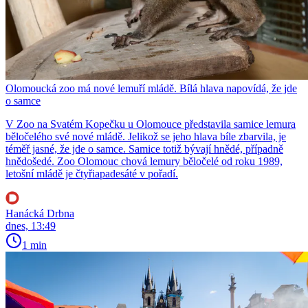
Olomoucká zoo má nové lemuří mládě. Bílá hlava napovídá, že jde
o samce
V Zoo na Svatém Kopečku u Olomouce představila samice lemura
běločelého své nové mládě. Jelikož se jeho hlava bíle zbarvila, je
téměř jasné, že jde o samce. Samice totiž bývají hnědé, případně
hnědošedé. Zoo Olomouc chová lemury běločelé od roku 1989,
letošní mládě je čtyřiapadesáté v pořadí.
Hanácká Drbna
dnes, 13:49
1 min