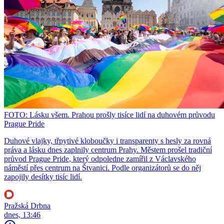
FOTO: Lásku všem. Prahou prošly tisíce lidí na duhovém průvodu
Prague Pride
Duhové vlajky, třpytivé kloboučky i transparenty s hesly za rovná
práva a lásku dnes zaplnily centrum Prahy. Městem prošel tradiční
průvod Prague Pride, který odpoledne zamířil z Václavského
náměstí přes centrum na Štvanici. Podle organizátorů se do něj
zapojily desítky tisíc lidí.
Pražská Drbna
dnes, 13:46