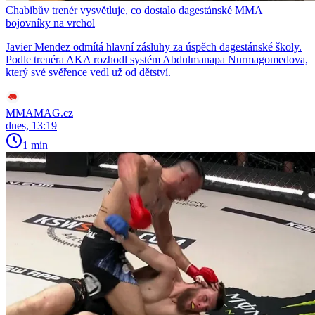
Chabibův trenér vysvětluje, co dostalo dagestánské MMA
bojovníky na vrchol
Javier Mendez odmítá hlavní zásluhy za úspěch dagestánské školy.
Podle trenéra AKA rozhodl systém Abdulmanapa Nurmagomedova,
který své svěřence vedl už od dětství.
MMAMAG.cz
dnes, 13:19
1 min