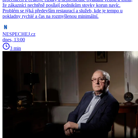
že zákazníci nechtěně posílají podnikům stovky korun navíc.
Problém se týká především restaurací a služeb, kde je tempo u
pokladny rychlé a čas na rozmyšlenou minimální.
NESPECHEJ.cz
dnes, 13:00
3 min