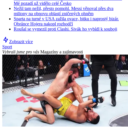
Mé pozadí už vidělo celé Česko
Nežil tam nežil, přesto pomohl. Messi věnoval přes dva
miliony na obnovu oblastí zničených ohněm
Sparta na turné v USA zažila ovace, bitku i naprostý bizár.
Obránce Hojera nakopl rozhodčí
Roušal se vymezil proti Clashi. Sivák ho vybídl k souboji
Zobrazit více
Sport
Vybrali jsme pro vás
Magazíny a zajímavosti