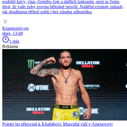
podobě kávy, vína, černého čaje a dalších laskomin, není se čemu
divit, že vaše zuby zrovna bělostně nesvítí. Naštěstí existuje způsob,
jak dosáhnout bělení zubů i bez zásahu odborníka.
Krasnezeny.eu
dnes, 13:40
1 min
Reklama
Poirier ho přirovnal k Khabibovi. Masvidal vidí v Amosovovi