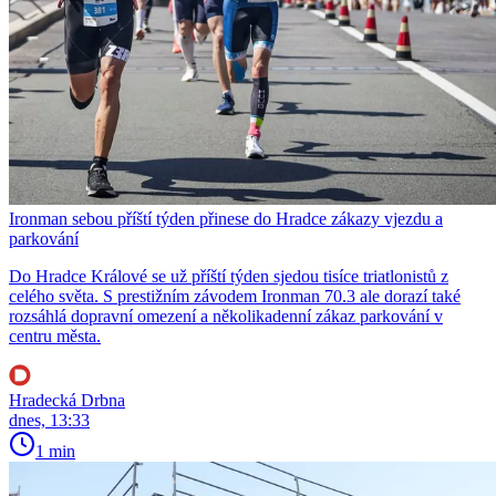
Ironman sebou příští týden přinese do Hradce zákazy vjezdu a
parkování
Do Hradce Králové se už příští týden sjedou tisíce triatlonistů z
celého světa. S prestižním závodem Ironman 70.3 ale dorazí také
rozsáhlá dopravní omezení a několikadenní zákaz parkování v
centru města.
Hradecká Drbna
dnes, 13:33
1 min