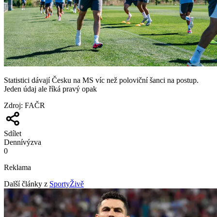
Statistici dávají Česku na MS víc než poloviční šanci na postup.
Jeden údaj ale říká pravý opak
Zdroj
:
FAČR
Sdílet
Denní
výzva
0
Reklama
Další články z
SportyŽivě