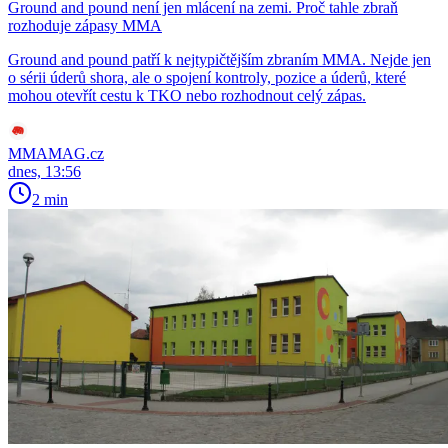
Ground and pound není jen mlácení na zemi. Proč tahle zbraň
rozhoduje zápasy MMA
Ground and pound patří k nejtypičtějším zbraním MMA. Nejde jen
o sérii úderů shora, ale o spojení kontroly, pozice a úderů, které
mohou otevřít cestu k TKO nebo rozhodnout celý zápas.
MMAMAG.cz
dnes, 13:56
2 min