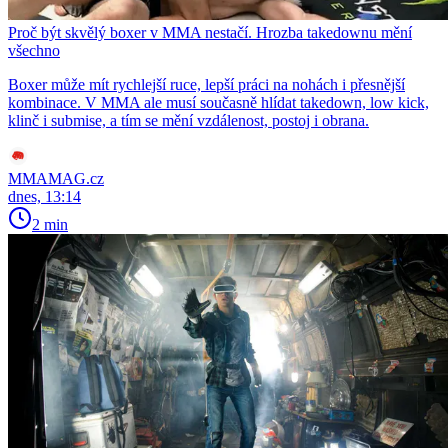
Proč být skvělý boxer v MMA nestačí. Hrozba takedownu mění
všechno
Boxer může mít rychlejší ruce, lepší práci na nohách i přesnější
kombinace. V MMA ale musí současně hlídat takedown, low kick,
klinč i submise, a tím se mění vzdálenost, postoj i obrana.
MMAMAG.cz
dnes, 13:14
2 min