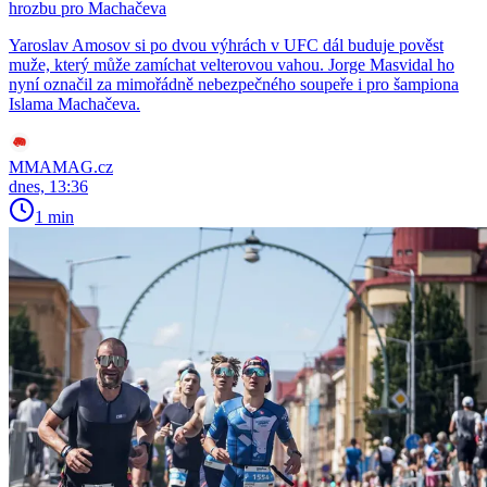
hrozbu pro Machačeva
Yaroslav Amosov si po dvou výhrách v UFC dál buduje pověst
muže, který může zamíchat velterovou vahou. Jorge Masvidal ho
nyní označil za mimořádně nebezpečného soupeře i pro šampiona
Islama Machačeva.
MMAMAG.cz
dnes, 13:36
1 min