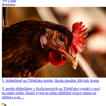
3 min
Reklama
V drůbežárně na Třebíčsku hořelo, škoda dosáhla 300 tisíc korun
V areálu drůbežárny v Kožichovicích na Třebíčsku vypukl v noci
na pátek požár. Hasiči vyjeli na místo přibližně dvacet minut po
půlnoci a na…