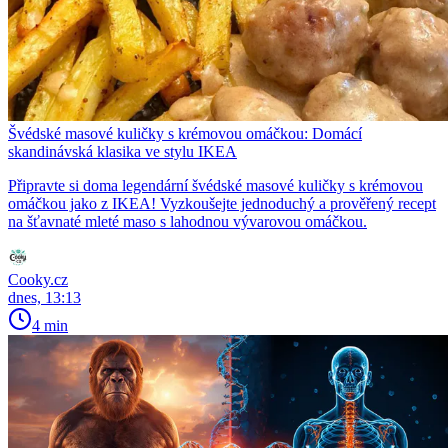
Švédské masové kuličky s krémovou omáčkou: Domácí
skandinávská klasika ve stylu IKEA
Připravte si doma legendární švédské masové kuličky s krémovou
omáčkou jako z IKEA! Vyzkoušejte jednoduchý a prověřený recept
na šťavnaté mleté maso s lahodnou vývarovou omáčkou.
Cooky.cz
dnes, 13:13
4 min