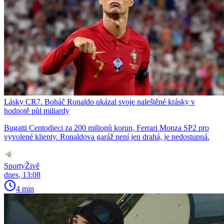
Lásky CR7. Boháč Ronaldo ukázal svoje naleštěné krásky v
hodnotě půl miliardy
Bugatti Centodieci za 200 milionů korun, Ferrari Monza SP2 pro
vyvolené klienty. Ronaldova garáž není jen drahá, je nedostupná.
SportyŽivě
dnes, 13:08
4 min