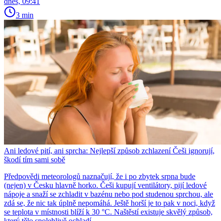
dnes, 09:41
3 min
Ani ledové pití, ani sprcha: Nejlepší způsob zchlazení Češi ignorují,
škodí tím sami sobě
Předpovědi meteorologů naznačují, že i po zbytek srpna bude
(nejen) v Česku hlavně horko. Češi kupují ventilátory, pijí ledové
nápoje a snaží se zchladit v bazénu nebo pod studenou sprchou, ale
zdá se, že nic tak úplně nepomáhá. Ještě horší je to pak v noci, když
se teplota v místnosti blíží k 30 °C. Naštěstí existuje skvělý způsob,
který tělo spolehlivě ochladí.