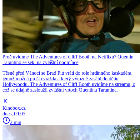
Proč uvidíme The Adventures of Cliff Booth na Netflixu? Quentin
Tarantino se sekl na zvláštní podmínce
Těsně před Vánoci se Brad Pitt vrátí do role hrdinného kaskadéra,
jemuž možná prošla vražda a který výrazně zasáhl do dějin
Hollywoodu. The Adventures of Cliff Booth uvidíme na streamu, o
což se údajně zasloužil zvláštní vrtoch Quentina Tarantina.
Kinobox.cz
dnes, 09:05
2 min