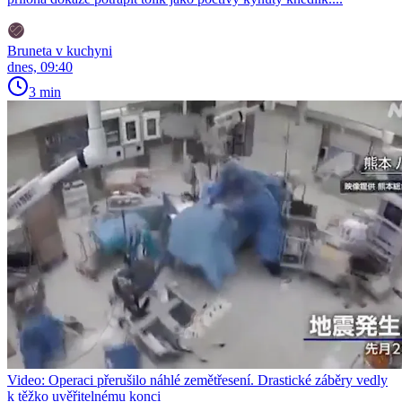
Bruneta v kuchyni
dnes, 09:40
3 min
Video: Operaci přerušilo náhlé zemětřesení. Drastické záběry vedly
k těžko uvěřitelnému konci