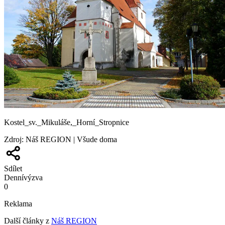
Kostel_sv._Mikuláše,_Horní_Stropnice
Zdroj
:
Náš REGION | Všude doma
Sdílet
Denní
výzva
0
Reklama
Další články z
Náš REGION