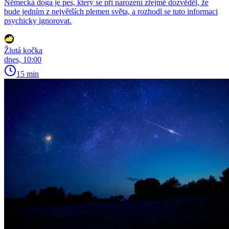
Německá doga je pes, který se při narození zřejmě dozvěděl, že
bude jedním z největších plemen světa, a rozhodl se tuto informaci
psychicky ignorovat.
Žlutá kočka
dnes, 10:00
15 min