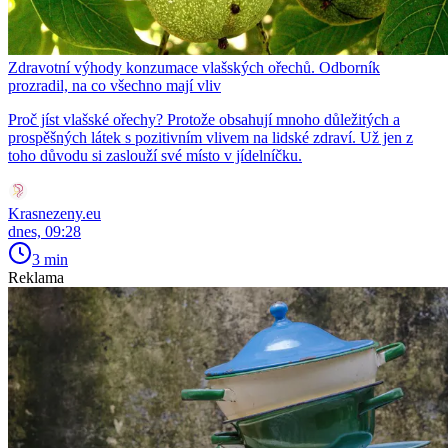
Zdravotní výhody konzumace vlašských ořechů. Odborník
prozradil, na co všechno mají vliv
Proč jíst vlašské ořechy? Protože obsahují mnoho důležitých a
prospěšných látek s pozitivním vlivem na lidské zdraví. Už jen z
toho důvodu si zaslouží své místo v jídelníčku.
Krasnezeny.eu
dnes, 09:28
3 min
Reklama