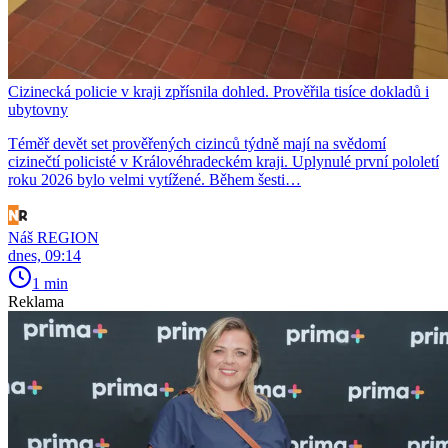
Cizinecká policie v kraji zpřísnila dohled. Prověřila tisíce dokladů i
ubytovny
Téměř devět set prověřených cizinců týdně mají na svědomí
cizinečtí policisté v Královéhradeckém kraji. Uplynulé první pololetí
roku 2026 bylo velmi vytížené. Během šesti…
Náš REGION
dnes, 09:14
1 min
Reklama