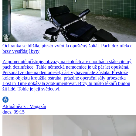
Ochranka se blížila, přesto vyfotila opuštěný špitál. Pach dezinfekce
brzy vystřídají byty
Zapomenuté přístroje, obvazy na stolcích a v chodbách stále citelný
pach dezinfekce. Tahle německá nemocnice je už pár let opuštěná.
Personál ze dne na den odešel, část vybavení ale zůstala. Přestože
kolem objektu kroužila ostraha, prázdné operační sály urbexerka
Lost in Time dokázala zdokumentovat. Brzy tu místo lékařů budou
žít lidé. Tohle je její svědectví.
Aktuálně.cz - Magazín
dnes, 09:15