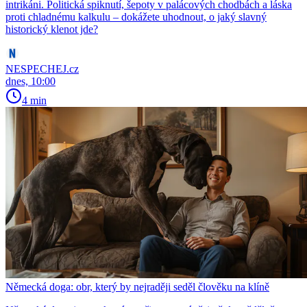
intrikáni. Politická spiknutí, šepoty v palácových chodbách a láska
proti chladnému kalkulu – dokážete uhodnout, o jaký slavný
historický klenot jde?
NESPECHEJ.cz
dnes, 10:00
4 min
Německá doga: obr, který by nejraději seděl člověku na klíně