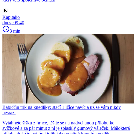
Kapitalio
dnes, 09:40
3 min
Babiččin trik na knedlíky: stačí 1 lžíce navíc a už se vám nikdy
nesrazí
Vytáhnete šišku z hrnce, těšíte se na nadýchanou přílohu ke
svíčkové a za pár minut z ní je splasklý gumový váleček. Málokterá
příloha dokáže potrápit tolik jako poctivý kynutý knedlík....