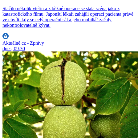
Stačilo několik vteřin a z běžné operace se stala scéna jako z
katastrofického filmu. Japonští lékaři zahájili operaci pacienta právě
ve chvíli, kdy se celý operační sál a jeho mobiliář začaly
nekontrolovatelně kývat.
Aktuálně.cz - Zprávy
dnes, 09:30