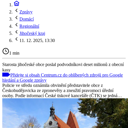
Zprávy
Domácí
Regionální
Jihočeský kraj
11. 12. 2025, 13:30
1 min
Starosta jihočeské obce poslal podvodníkovi deset milionů z obecní
kasy
Přidejte si obsah Centrum.cz do oblíbených zdrojů pro Google
hledání a Google zprávy
Policie ve středu oznámila obvinění představitele obce z
Českobudějovicka ze zpronevěry a zneužití pravomoci úřední
osoby. Podle informací České tiskové kanceláře (ČTK) se jedná…