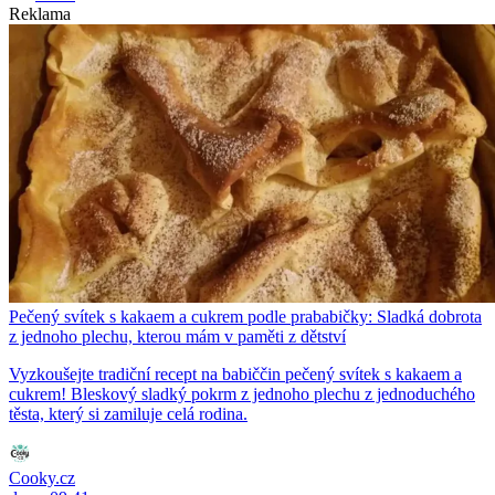
Reklama
Pečený svítek s kakaem a cukrem podle prababičky: Sladká dobrota
z jednoho plechu, kterou mám v paměti z dětství
Vyzkoušejte tradiční recept na babiččin pečený svítek s kakaem a
cukrem! Bleskový sladký pokrm z jednoho plechu z jednoduchého
těsta, který si zamiluje celá rodina.
Cooky.cz