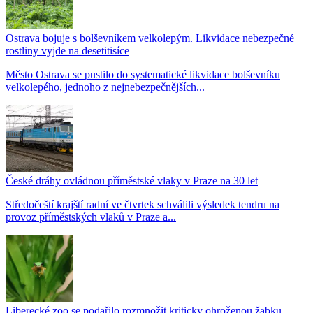
Ostrava bojuje s bolševníkem velkolepým. Likvidace nebezpečné
rostliny vyjde na desetitisíce
Město Ostrava se pustilo do systematické likvidace bolševníku
velkolepého, jednoho z nejnebezpečnějších...
České dráhy ovládnou příměstské vlaky v Praze na 30 let
Středočeští krajští radní ve čtvrtek schválili výsledek tendru na
provoz příměstských vlaků v Praze a...
Liberecké zoo se podařilo rozmnožit kriticky ohroženou žabku