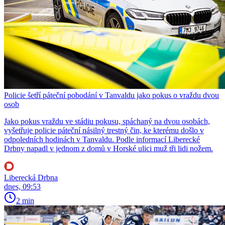
Policie šetří páteční pobodání v Tanvaldu jako pokus o vraždu dvou
osob
Jako pokus vraždu ve stádiu pokusu, spáchaný na dvou osobách,
vyšetřuje policie páteční násilný trestný čin, ke kterému došlo v
odpoledních hodinách v Tanvaldu. Podle informací Liberecké
Drbny napadl v jednom z domů v Horské ulici muž tři lidi nožem.
Liberecká Drbna
dnes, 09:53
2 min