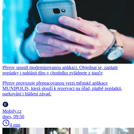
Přerov spustil modernizovanou aplikaci. Objednat se, zaplatit
poplatky i nahlásit díru v chodníku zvládnete z gauče
Přerov provozuje přepracovanou verzi městské aplikace
MUNIPOLIS, která slouží k rezervaci na úřad, platbě poplatků,
parkování i hlášení závad.
Mobify.cz
dnes, 09:50
4 min