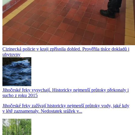
Cizinecká policie v kraji zpřísnila dohled. Prověřila tisíce dokladů i
ubytovny
Jihočeské řeky vysychají. Historicky nejmenší průtoky překonaly i
sucho z roku 2015
Jihočeské řeky zažívají historicky nejmenší průtoky vody, jaké kdy
v létě zaznamenaly. Nedostatek srážek v...