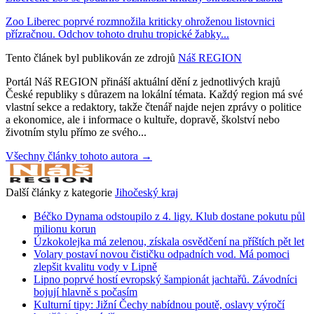
Zoo Liberec poprvé rozmnožila kriticky ohroženou listovnici
přízračnou. Odchov tohoto druhu tropické žabky...
Tento článek byl publikován ze zdrojů
Náš REGION
Portál Náš REGION přináší aktuální dění z jednotlivých krajů
České republiky s důrazem na lokální témata. Každý region má své
vlastní sekce a redaktory, takže čtenář najde nejen zprávy o politice
a ekonomice, ale i informace o kultuře, dopravě, školství nebo
životním stylu přímo ze svého...
Všechny články tohoto autora →
Další články z kategorie
Jihočeský kraj
Béčko Dynama odstoupilo z 4. ligy. Klub dostane pokutu půl
milionu korun
Úzkokolejka má zelenou, získala osvědčení na příštích pět let
Volary postaví novou čističku odpadních vod. Má pomoci
zlepšit kvalitu vody v Lipně
Lipno poprvé hostí evropský šampionát jachtařů. Závodníci
bojují hlavně s počasím
Kulturní tipy: Jižní Čechy nabídnou poutě, oslavy výročí