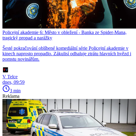
Policejní akademie 6: Město v obležení - Banka ze Spider-Mana,
tragický propad a narážky
Šesté pokračování oblíbené komediální série Policejní akademie v
kinech naprosto propadlo. Zákulisí odhaluje ztrátu hlavních hvězd i
pomstu novinářům.
V Telce
dnes, 09:59
3 min
Reklama