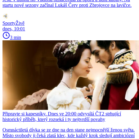
startu nové sezony začínal Lukáš Červ proti Zbrojovce na lavičce.
SportyŽivě
dnes, 10:01
3 min
Připravte si kapesníky. Dnes ve 20:00 odvysílá ČT2 strhující
historický příběh, který rozseká i ty nejtvrdší povahy
Osmnáctiletá dívka se ze dne na den stane nejmocnější ženou světa.
Místo svobody ji čeká zlatá klec, kde každý krok sledují ambiciózní