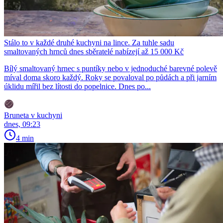
Stálo to v každé druhé kuchyni na lince. Za tuhle sadu
smaltovaných hrnců dnes sběratelé nabízejí až 15 000 Kč
Bílý smaltovaný hrnec s puntíky nebo v jednoduché barevné polevě
míval doma skoro každý. Roky se povaloval po půdách a při jarním
úklidu mířil bez lítosti do popelnice. Dnes po...
Bruneta v kuchyni
dnes, 09:23
4 min