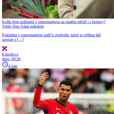
Kolik bere pokladní v supermarketu na malém městě i s bonusy?
Tohle číslo čekal málokdo
Pokladna v supermarketu patří k profesím, které si většina lidí
spojuje s […]
Extrafit.cz
dnes, 09:20
4 min