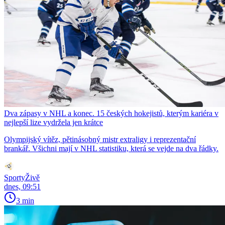
Dva zápasy v NHL a konec. 15 českých hokejistů, kterým kariéra v
nejlepší lize vydržela jen krátce
Olympijský vítěz, pětinásobný mistr extraligy i reprezentační
brankář. Všichni mají v NHL statistiku, která se vejde na dva řádky.
SportyŽivě
dnes, 09:51
3 min