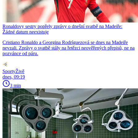
Ronaldovy sestry popřely zprávy o dnešní svatbě na Madeiře:
Žádné datum neexistuje
Cristiano Ronaldo a Georgina Rodríguezová se dnes na Madeiře
nevzali. Zprávy o svatbě stály na řetězci neověřených přepisů, ne na
pozvánce od páru.
SportyŽivě
dnes, 09:19
3 min