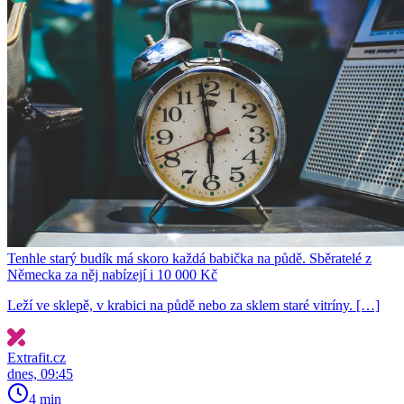
Tenhle starý budík má skoro každá babička na půdě. Sběratelé z
Německa za něj nabízejí i 10 000 Kč
Leží ve sklepě, v krabici na půdě nebo za sklem staré vitríny. […]
Extrafit.cz
dnes, 09:45
4 min