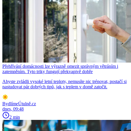
Přehřívání domácnosti lze výrazně omezit správným větráním i
zatemněním. Tyto triky fungují překvapivě dobře
Abyste zvládli vysoké letní teploty, nemusíte nic trénovat, postačí si
nastudovat pár dobrých tipů, jak s teplem v domě zatočit.
BydlímeÚtulně.cz
dnes, 09:48
2 min