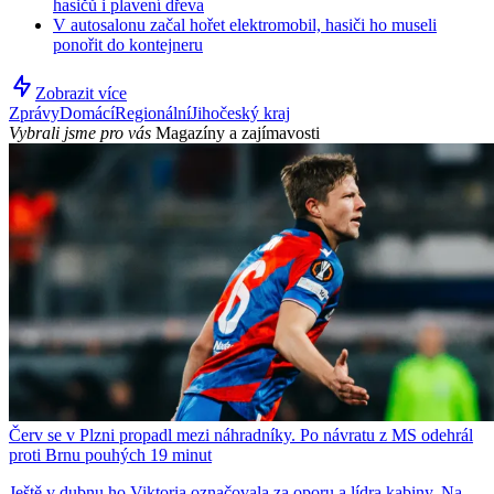
hasičů i plavení dřeva
V autosalonu začal hořet elektromobil, hasiči ho museli
ponořit do kontejneru
Zobrazit více
Zprávy
Domácí
Regionální
Jihočeský kraj
Vybrali jsme pro vás
Magazíny a zajímavosti
Červ se v Plzni propadl mezi náhradníky. Po návratu z MS odehrál
proti Brnu pouhých 19 minut
Ještě v dubnu ho Viktoria označovala za oporu a lídra kabiny. Na