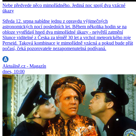
Nebe předvede něco mimořádného. Jediná noc spojí dva vzácné
úkazy
Středa 12. srpna nabídne jednu z opravdu výjimečných
astronomických nocí posledních let. Během několika hodin se na
obloze vystřídají hned dva mimořádné úkazy - největší zatmění
Slunce viditelné z Česka za téměř 30 let a vrchol meteorického roje
Perseid. Taková kombinace je mimořádně vzácná a pokud bude přát
počasí, čeká pozorovatele nezapomenutelná podívaná.
Aktuálně.cz - Magazín
dnes, 10:00