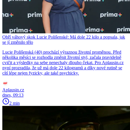
Obří váhový skok Lucie Polišenské: Má dole 22 kilo a popsala, jak
se jí změnilo tělo
Lucie Polišenská (40) prochází výraznou životní proměnou. Před
několika měsíci se rozhodla změnit životní styl, začala pravidelně
cvičit a výsledky na sebe nenechaly dlouho čekat. Pro Aplausin.cz
nyní prozradila, že už má dole 22 kilogramů a díky nové rutině se
cítí lépe nejen fyzicky, ale také psychicky.
Aplausin.cz
dnes, 09:13
2 min