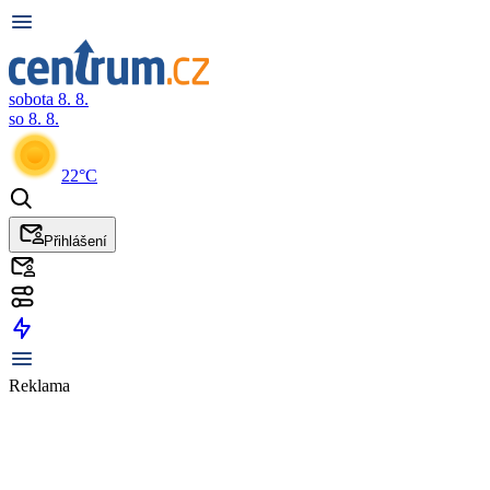
sobota 8. 8.
so 8. 8.
22°C
Přihlášení
Reklama