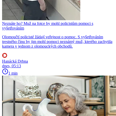
Neznáte ho? Muž na fotce by mohl policistům pomoci s
vyšetřováním
Olomoučtí policisté žádají veřejnost o pomoc. S vyšetřováním
trestného činu by jim mohl pomoci neznámý muž, kterého zachytila
kamera v jednom z olomouckých obchodů.
Hanácká Drbna
dnes, 05:13
1 min