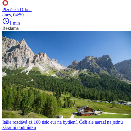
Plzeňská Drbna
dnes, 04:50
1 min
Reklama
Itálie rozdává až 100 tisíc eur na bydlení. Češi ale narazí na jednu
zásadní podmínku