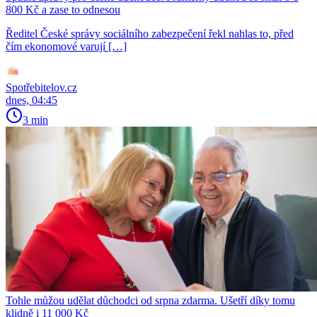
800 Kč a zase to odnesou
Ředitel České správy sociálního zabezpečení řekl nahlas to, před
čím ekonomové varují […]
Spotřebitelov.cz
dnes, 04:45
3 min
Tohle můžou udělat důchodci od srpna zdarma. Ušetří díky tomu
klidně i 11 000 Kč