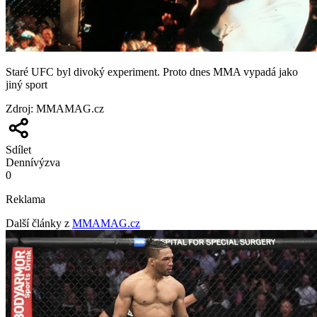
Staré UFC byl divoký experiment. Proto dnes MMA vypadá jako
jiný sport
Zdroj
:
MMAMAG.cz
Sdílet
Denní
výzva
0
Reklama
Další články z
MMAMAG.cz