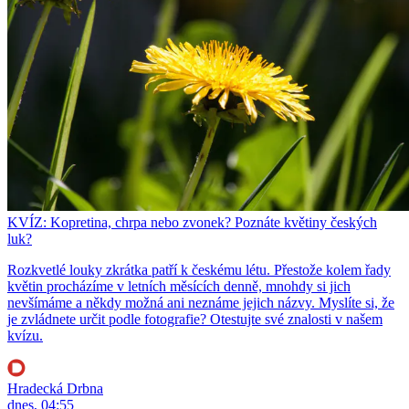
KVÍZ: Kopretina, chrpa nebo zvonek? Poznáte květiny českých
luk?
Rozkvetlé louky zkrátka patří k českému létu. Přestože kolem řady
květin procházíme v letních měsících denně, mnohdy si jich
nevšímáme a někdy možná ani neznáme jejich názvy. Myslíte si, že
je zvládnete určit podle fotografie? Otestujte své znalosti v našem
kvízu.
Hradecká Drbna
dnes, 04:55