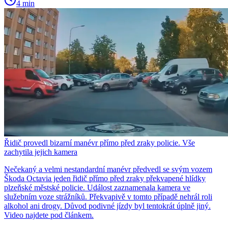
4 min
Řidič provedl bizarní manévr přímo před zraky policie. Vše
zachytila jejich kamera
Nečekaný a velmi nestandardní manévr předvedl se svým vozem
Škoda Octavia jeden řidič přímo před zraky překvapené hlídky
plzeňské městské policie. Událost zaznamenala kamera ve
služebním voze strážníků. Překvapivě v tomto případě nehrál roli
alkohol ani drogy. Důvod podivné jízdy byl tentokrát úplně jiný.
Video najdete pod článkem.