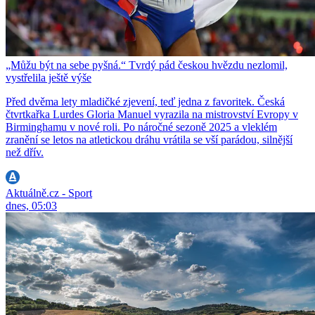
„Můžu být na sebe pyšná.“ Tvrdý pád českou hvězdu nezlomil,
vystřelila ještě výše
Před dvěma lety mladičké zjevení, teď jedna z favoritek. Česká
čtvrtkařka Lurdes Gloria Manuel vyrazila na mistrovství Evropy v
Birminghamu v nové roli. Po náročné sezoně 2025 a vleklém
zranění se letos na atletickou dráhu vrátila se vší parádou, silnější
než dřív.
Aktuálně.cz - Sport
dnes, 05:03