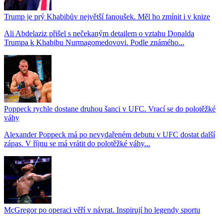
Trump je prý Khabibův největší fanoušek. Měl ho zmínit i v knize
Ali Abdelaziz přišel s nečekaným detailem o vztahu Donalda
Trumpa k Khabibu Nurmagomedovovi. Podle známého...
Poppeck rychle dostane druhou šanci v UFC. Vrací se do polotěžké
váhy
Alexander Poppeck má po nevydařeném debutu v UFC dostat další
zápas. V říjnu se má vrátit do polotěžké váhy...
McGregor po operaci věří v návrat. Inspirují ho legendy sportu