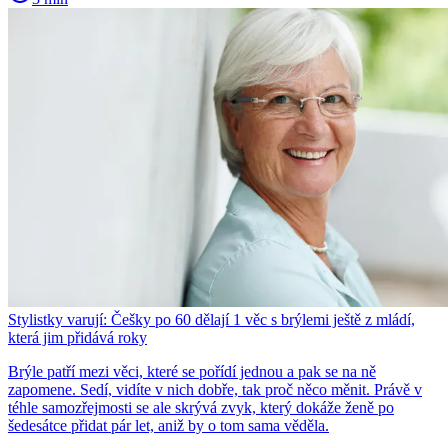
Stylistky varují: Češky po 60 dělají 1 věc s brýlemi ještě z mládí,
která jim přidává roky
Brýle patří mezi věci, které se pořídí jednou a pak se na ně
zapomene. Sedí, vidíte v nich dobře, tak proč něco měnit. Právě v
téhle samozřejmosti se ale skrývá zvyk, který dokáže ženě po
šedesátce přidat pár let, aniž by o tom sama věděla.