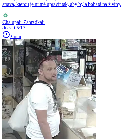
strava, kterou je nutné upravit tak, aby byla bohatá na živiny.
Chalupáři-Zahrádkáři
dnes, 05:17
2 min