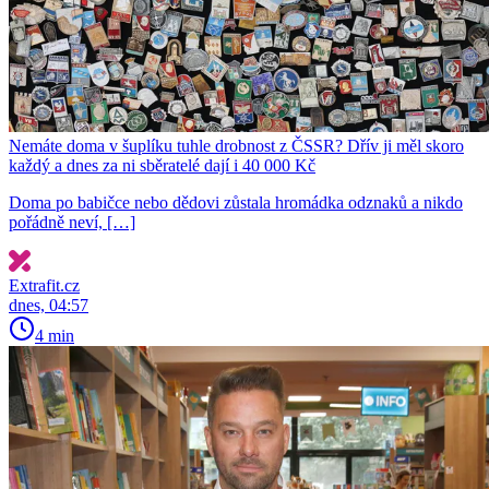
Nemáte doma v šuplíku tuhle drobnost z ČSSR? Dřív ji měl skoro
každý a dnes za ni sběratelé dají i 40 000 Kč
Doma po babičce nebo dědovi zůstala hromádka odznaků a nikdo
pořádně neví, […]
Extrafit.cz
dnes, 04:57
4 min