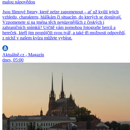
malou nápovědou
Jsou filmové figury, které nelze zapomenout – ať už kvůli jejich
vzhledu, charakteru, hláškám či situacím, do kterých se dostávají.
Vzpomenete si na jména těch nejslavnějších z českých i
zahraničních snímků? Určitě vám pomohou fotografie herců a
hereček, kteří jim propůjčili svou tvář, a také tři možnosti odpovědí,
z nichž v našem kvízu můžete vybírat.
Aktuálně.cz - Magazín
dnes, 05:00