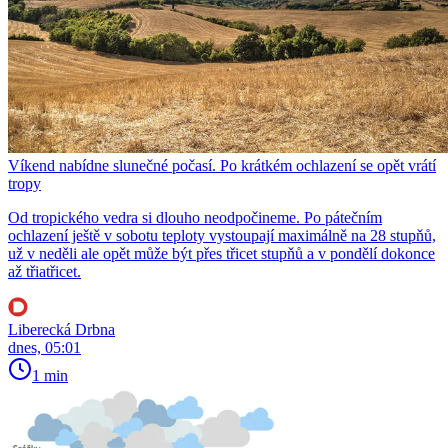
Víkend nabídne slunečné počasí. Po krátkém ochlazení se opět vrátí
tropy
Od tropického vedra si dlouho neodpočineme. Po pátečním
ochlazení ještě v sobotu teploty vystoupají maximálně na 28 stupňů,
už v neděli ale opět může být přes třicet stupňů a v pondělí dokonce
až třiatřicet.
Liberecká Drbna
dnes, 05:01
1 min