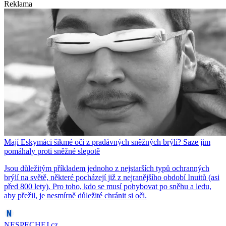
Reklama
Mají Eskymáci šikmé oči z pradávných sněžných brýlí? Saze jim
pomáhaly proti sněžné slepotě
Jsou důležitým příkladem jednoho z nejstarších typů ochranných
brýlí na světě, některé pocházejí již z nejranějšího období Inuitů (asi
před 800 lety). Pro toho, kdo se musí pohybovat po sněhu a ledu,
aby přežil, je nesmírně důležité chránit si oči.
NESPECHEJ.cz