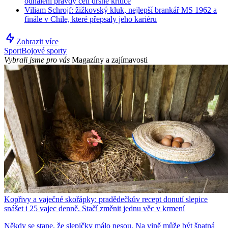
odhalení pravdy čelí drsné kritice
Viliam Schrojf: žižkovský kluk, nejlepší brankář MS 1962 a
finále v Chile, které přepsaly jeho kariéru
Zobrazit více
Sport
Bojové sporty
Vybrali jsme pro vás
Magazíny a zajímavosti
Kopřivy a vaječné skořápky: pradědečkův recept donutí slepice
snášet i 25 vajec denně. Stačí změnit jednu věc v krmení
Někdy se stane, že slepičky málo nesou. Na vině může být špatná