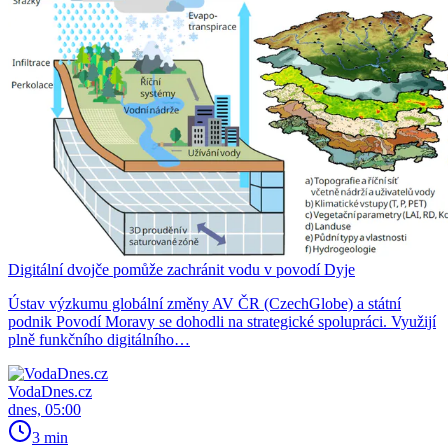
Digitální dvojče pomůže zachránit vodu v povodí Dyje
Ústav výzkumu globální změny AV ČR (CzechGlobe) a státní
podnik Povodí Moravy se dohodli na strategické spolupráci. Využijí
plně funkčního digitálního…
VodaDnes.cz
dnes, 05:00
3 min