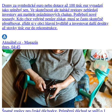
Domy za symbolické euro nebo dotace až 100 tisíc eur vypadají
jako splněný sen. Ve skutečnosti ale italské regiony nehledají
investory ani majitele prázdninových chalup. Potřebují nové
sousedy. Kdo chce veřejné peníze získat, musí se často skutečně
přestěhovat, zřídit si v obci hlavní bydliště a investovat další desítky
až stovky tisíc eur do rekonstrukce.
Aktuálně.cz - Magazín
dnes, 04:45
Špatné zprávy pro české důchodce. Průměrný důchod se sníží o 1