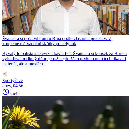
Švancara si postavil dům u Brna podle vlastních představ. V
koupelně má vánoční skřítky po celý rok
Bývalý fotbalista a televizní bavič Petr Švancara si kousek za Brnem
vybudoval rodinný dům, jehož nejdražším prvkem není technika ani
materiál, ale atmosféra.
SportyŽivě
dnes, 04:56
3 min