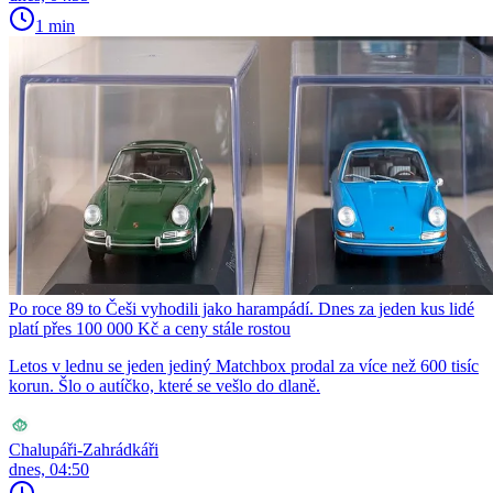
1 min
Po roce 89 to Češi vyhodili jako harampádí. Dnes za jeden kus lidé
platí přes 100 000 Kč a ceny stále rostou
Letos v lednu se jeden jediný Matchbox prodal za více než 600 tisíc
korun. Šlo o autíčko, které se vešlo do dlaně.
Chalupáři-Zahrádkáři
dnes, 04:50