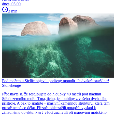
dnes, 05:00
3 min
Pod mořem u Sicílie objevili podivný monolit. Je dvakrát starší než
Stonehenge
Představte si, že sestupujete do hloubky 40 metrů pod hladinu
Středozemního moře. Tma, ticho, jen bubliny z vašeho dýchacího
přístroje. A pak to spatříte – masivní kamennou strukturu, která tam
prostě nemá co dělat. Přesně tohle zažili potápěči vyslaní k
záhadnému objektu, který vědci zachytili při mapování mořského