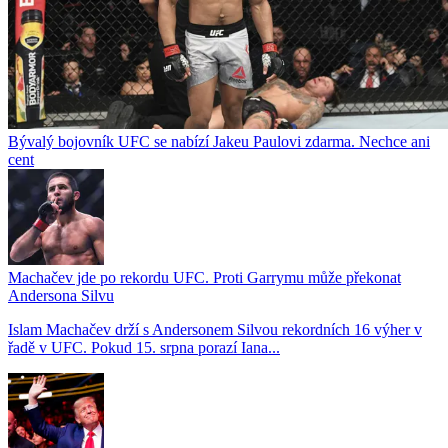
Bývalý bojovník UFC se nabízí Jakeu Paulovi zdarma. Nechce ani
cent
Machačev jde po rekordu UFC. Proti Garrymu může překonat
Andersona Silvu
Islam Machačev drží s Andersonem Silvou rekordních 16 výher v
řadě v UFC. Pokud 15. srpna porazí Iana...