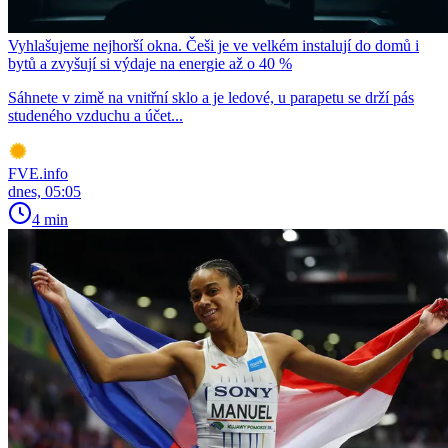
Vyhlašujeme nejhorší okna. Češi je ve velkém instalují do domů i
bytů a zvyšují si výdaje na energie až o 40 %
Sáhnete v zimě na vnitřní sklo a je ledové, u parapetu se drží pás
studeného vzduchu a účet...
FVE.info
dnes, 05:05
4 min