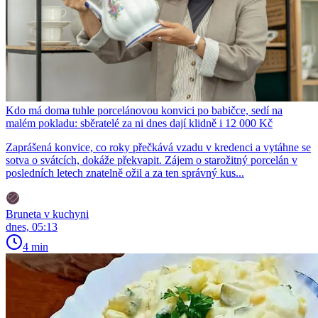
Kdo má doma tuhle porcelánovou konvici po babičce, sedí na
malém pokladu: sběratelé za ni dnes dají klidně i 12 000 Kč
Zaprášená konvice, co roky přečkává vzadu v kredenci a vytáhne se
sotva o svátcích, dokáže překvapit. Zájem o starožitný porcelán v
posledních letech znatelně ožil a za ten správný kus...
Bruneta v kuchyni
dnes, 05:13
4 min