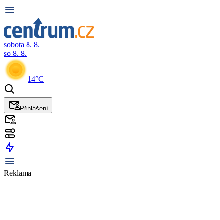
sobota 8. 8.
so 8. 8.
14°C
Přihlášení
Reklama