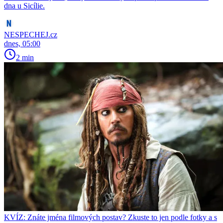
dna u Sicílie.
NESPECHEJ.cz
dnes, 05:00
2 min
KVÍZ: Znáte jména filmových postav? Zkuste to jen podle fotky a s