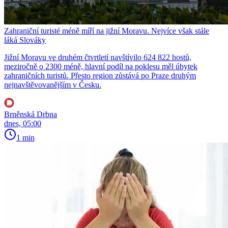
Zahraniční turisté méně míří na jižní Moravu. Nejvíce však stále
láká Slováky
Jižní Moravu ve druhém čtvrtletí navštívilo 624 822 hostů,
meziročně o 2300 méně, hlavní podíl na poklesu měl úbytek
zahraničních turistů. Přesto region zůstává po Praze druhým
nejnavštěvovanějším v Česku.
Brněnská Drbna
dnes, 05:00
1 min