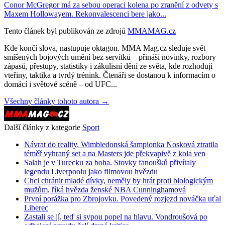
Conor McGregor má za sebou operaci kolena po zranění z odvety s
Maxem Hollowayem. Rekonvalescenci bere jako...
Tento článek byl publikován ze zdrojů
MMAMAG.cz
Kde končí slova, nastupuje oktagon. MMA Mag.cz sleduje svět
smíšených bojových umění bez servítků – přináší novinky, rozbory
zápasů, přestupy, statistiky i zákulisní dění ze světa, kde rozhodují
vteřiny, taktika a tvrdý trénink. Čtenáři se dostanou k informacím o
domácí i světové scéně – od UFC...
Všechny články tohoto autora →
Další články z kategorie
Sport
Návrat do reality. Wimbledonská šampionka Nosková ztratila
téměř vyhraný set a na Masters jde překvapivě z kola ven
Salah je v Turecku za boha. Stovky fanoušků přivítaly
legendu Liverpoolu jako filmovou hvězdu
Chci chránit mladé dívky, neměly by hrát proti biologickým
mužům, říká hvězda ženské NBA Cunninghamová
První porážka pro Zbrojovku. Povedený rozjezd nováčka uťal
Liberec
Zastali se jí, teď si sypou popel na hlavu. Vondroušová po