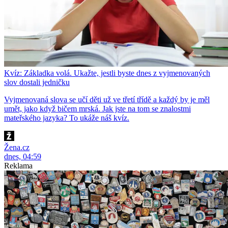
Kvíz: Základka volá. Ukažte, jestli byste dnes z vyjmenovaných
slov dostali jedničku
Vyjmenovaná slova se učí děti už ve třetí třídě a každý by je měl
umět, jako když bičem mrská. Jak jste na tom se znalostmi
mateřského jazyka? To ukáže náš kvíz.
Žena.cz
dnes, 04:59
Reklama