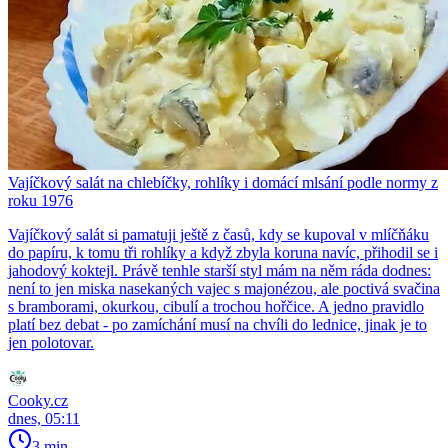
Vajíčkový salát na chlebíčky, rohlíky i domácí mlsání podle normy z
roku 1976
Vajíčkový salát si pamatuji ještě z časů, kdy se kupoval v mlíčňáku
do papíru, k tomu tři rohlíky a když zbyla koruna navíc, přihodil se i
jahodový koktejl. Právě tenhle starší styl mám na něm ráda dodnes:
není to jen miska nasekaných vajec s majonézou, ale poctivá svačina
s bramborami, okurkou, cibulí a trochou hořčice. A jedno pravidlo
platí bez debat - po zamíchání musí na chvíli do lednice, jinak je to
jen polotovar.
Cooky.cz
dnes, 05:11
3 min