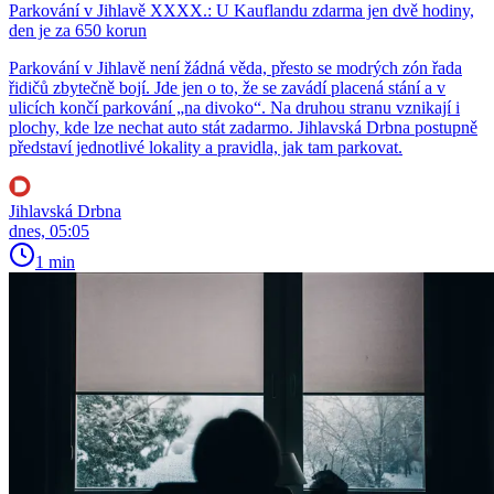
Parkování v Jihlavě XXXX.: U Kauflandu zdarma jen dvě hodiny,
den je za 650 korun
Parkování v Jihlavě není žádná věda, přesto se modrých zón řada
řidičů zbytečně bojí. Jde jen o to, že se zavádí placená stání a v
ulicích končí parkování „na divoko“. Na druhou stranu vznikají i
plochy, kde lze nechat auto stát zadarmo. Jihlavská Drbna postupně
představí jednotlivé lokality a pravidla, jak tam parkovat.
Jihlavská Drbna
dnes, 05:05
1 min