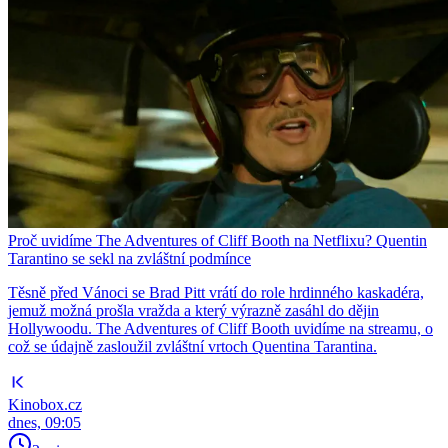
Proč uvidíme The Adventures of Cliff Booth na Netflixu? Quentin
Tarantino se sekl na zvláštní podmínce
Těsně před Vánoci se Brad Pitt vrátí do role hrdinného kaskadéra,
jemuž možná prošla vražda a který výrazně zasáhl do dějin
Hollywoodu. The Adventures of Cliff Booth uvidíme na streamu, o
což se údajně zasloužil zvláštní vrtoch Quentina Tarantina.
Kinobox.cz
dnes, 09:05