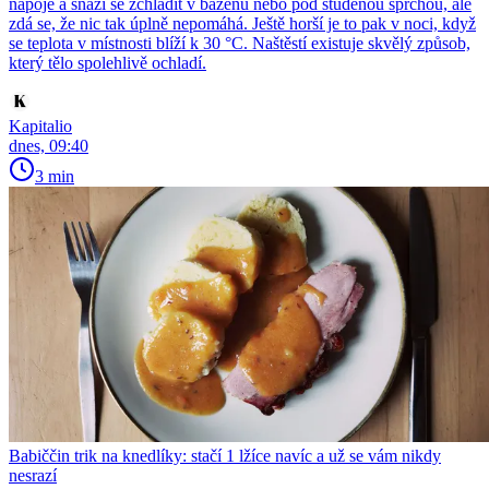
nápoje a snaží se zchladit v bazénu nebo pod studenou sprchou, ale
zdá se, že nic tak úplně nepomáhá. Ještě horší je to pak v noci, když
se teplota v místnosti blíží k 30 °C. Naštěstí existuje skvělý způsob,
který tělo spolehlivě ochladí.
Kapitalio
dnes, 09:40
3 min
Babiččin trik na knedlíky: stačí 1 lžíce navíc a už se vám nikdy
nesrazí