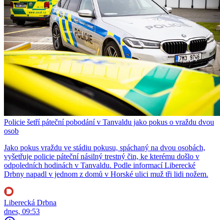
Policie šetří páteční pobodání v Tanvaldu jako pokus o vraždu dvou
osob
Jako pokus vraždu ve stádiu pokusu, spáchaný na dvou osobách,
vyšetřuje policie páteční násilný trestný čin, ke kterému došlo v
odpoledních hodinách v Tanvaldu. Podle informací Liberecké
Drbny napadl v jednom z domů v Horské ulici muž tři lidi nožem.
Liberecká Drbna
dnes, 09:53