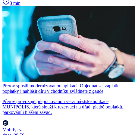
3 min
Přerov spustil modernizovanou aplikaci. Objednat se, zaplatit
poplatky i nahlásit díru v chodníku zvládnete z gauče
Přerov provozuje přepracovanou verzi městské aplikace
MUNIPOLIS, která slouží k rezervaci na úřad, platbě poplatků,
parkování i hlášení závad.
Mobify.cz