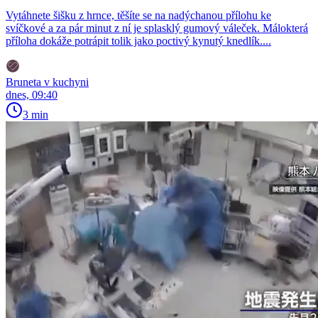
Vytáhnete šišku z hrnce, těšíte se na nadýchanou přílohu ke
svíčkové a za pár minut z ní je splasklý gumový váleček. Málokterá
příloha dokáže potrápit tolik jako poctivý kynutý knedlík....
Bruneta v kuchyni
dnes, 09:40
3 min