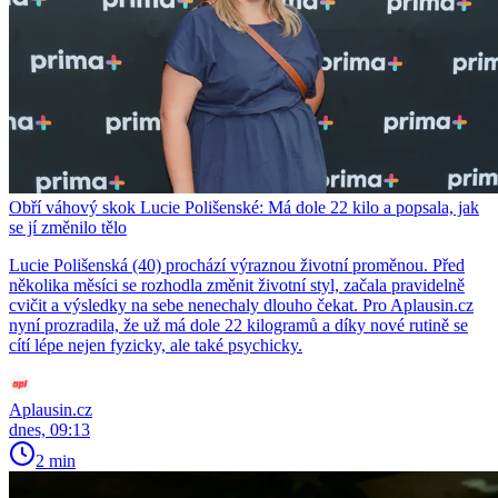
Obří váhový skok Lucie Polišenské: Má dole 22 kilo a popsala, jak
se jí změnilo tělo
Lucie Polišenská (40) prochází výraznou životní proměnou. Před
několika měsíci se rozhodla změnit životní styl, začala pravidelně
cvičit a výsledky na sebe nenechaly dlouho čekat. Pro Aplausin.cz
nyní prozradila, že už má dole 22 kilogramů a díky nové rutině se
cítí lépe nejen fyzicky, ale také psychicky.
Aplausin.cz
dnes, 09:13
2 min