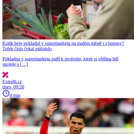
Kolik bere pokladní v supermarketu na malém městě i s bonusy?
Tohle číslo čekal málokdo
Pokladna v supermarketu patří k profesím, které si většina lidí
spojuje s […]
Extrafit.cz
dnes, 09:20
4 min