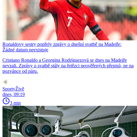
Ronaldovy sestry popřely zprávy o dnešní svatbě na Madeiře:
Žádné datum neexistuje
Cristiano Ronaldo a Georgina Rodríguezová se dnes na Madeiře
nevzali. Zprávy o svatbě stály na řetězci neověřených přepisů, ne na
pozvánce od páru.
SportyŽivě
dnes, 09:19
3 min