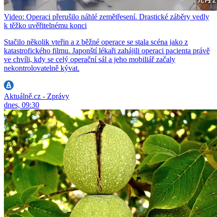
Video: Operaci přerušilo náhlé zemětřesení. Drastické záběry vedly
k těžko uvěřitelnému konci
Stačilo několik vteřin a z běžné operace se stala scéna jako z
katastrofického filmu. Japonští lékaři zahájili operaci pacienta právě
ve chvíli, kdy se celý operační sál a jeho mobiliář začaly
nekontrolovatelně kývat.
Aktuálně.cz - Zprávy
dnes, 09:30