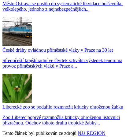
Město Ostrava se pustilo do systematické likvidace bolševníku
velkolepého, jednoho z nejnebezpečnějších...
České dráhy ovládnou příměstské vlaky v Praze na 30 let
Středočeští krajští radní ve čtvrtek schválili výsledek tendru na
provoz příměstských vlaků v Praze a...
Liberecké zoo se podařilo rozmnožit kriticky ohroženou žabku
Zoo Liberec poprvé rozmnožila kriticky ohroženou listovnici
přízračnou. Odchov tohoto druhu tropické žabky...
Tento článek byl publikován ze zdrojů
Náš REGION