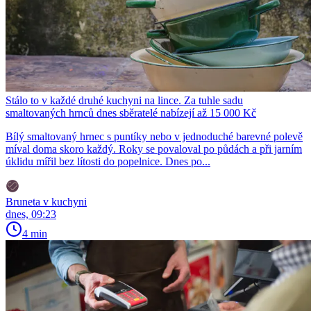
Stálo to v každé druhé kuchyni na lince. Za tuhle sadu
smaltovaných hrnců dnes sběratelé nabízejí až 15 000 Kč
Bílý smaltovaný hrnec s puntíky nebo v jednoduché barevné polevě
míval doma skoro každý. Roky se povaloval po půdách a při jarním
úklidu mířil bez lítosti do popelnice. Dnes po...
Bruneta v kuchyni
dnes, 09:23
4 min