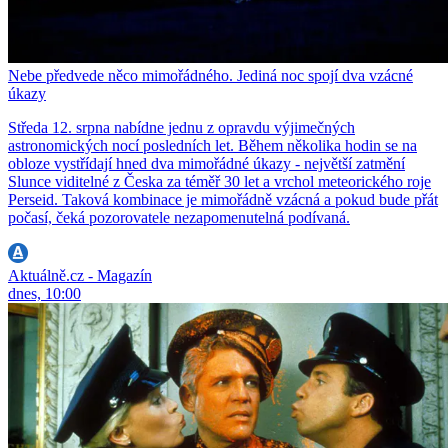
Nebe předvede něco mimořádného. Jediná noc spojí dva vzácné
úkazy
Středa 12. srpna nabídne jednu z opravdu výjimečných
astronomických nocí posledních let. Během několika hodin se na
obloze vystřídají hned dva mimořádné úkazy - největší zatmění
Slunce viditelné z Česka za téměř 30 let a vrchol meteorického roje
Perseid. Taková kombinace je mimořádně vzácná a pokud bude přát
počasí, čeká pozorovatele nezapomenutelná podívaná.
Aktuálně.cz - Magazín
dnes, 10:00