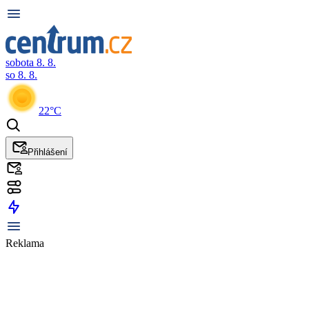
sobota 8. 8.
so 8. 8.
22°C
Přihlášení
Reklama