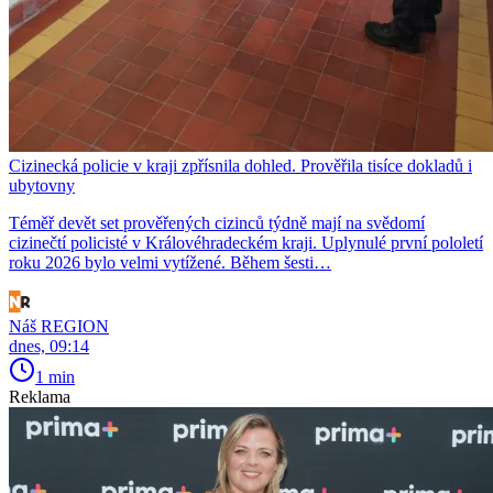
Cizinecká policie v kraji zpřísnila dohled. Prověřila tisíce dokladů i
ubytovny
Téměř devět set prověřených cizinců týdně mají na svědomí
cizinečtí policisté v Královéhradeckém kraji. Uplynulé první pololetí
roku 2026 bylo velmi vytížené. Během šesti…
Náš REGION
dnes, 09:14
1 min
Reklama