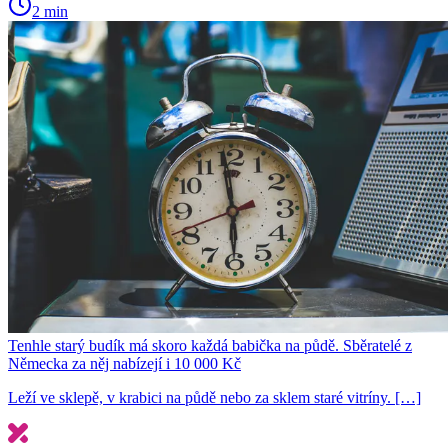
2 min
Tenhle starý budík má skoro každá babička na půdě. Sběratelé z
Německa za něj nabízejí i 10 000 Kč
Leží ve sklepě, v krabici na půdě nebo za sklem staré vitríny. […]