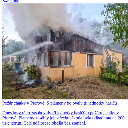
2 min
Požár chatky v Přerově. S plameny bojovaly tři jednotky hasičů
Dnes brzy ráno zasahovaly tři jednotky hasičů u požáru chatky v
Přerově. Plameny zasáhly její střechu, škoda byla odhadnuta na 200
tisíc korun. Celé událost se obešla bez zranění.