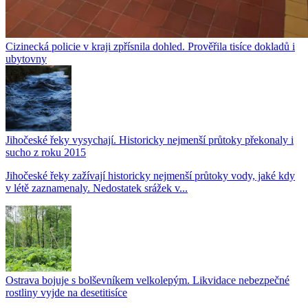
Cizinecká policie v kraji zpřísnila dohled. Prověřila tisíce dokladů i
ubytovny
Jihočeské řeky vysychají. Historicky nejmenší průtoky překonaly i
sucho z roku 2015
Jihočeské řeky zažívají historicky nejmenší průtoky vody, jaké kdy
v létě zaznamenaly. Nedostatek srážek v...
Ostrava bojuje s bolševníkem velkolepým. Likvidace nebezpečné
rostliny vyjde na desetitisíce