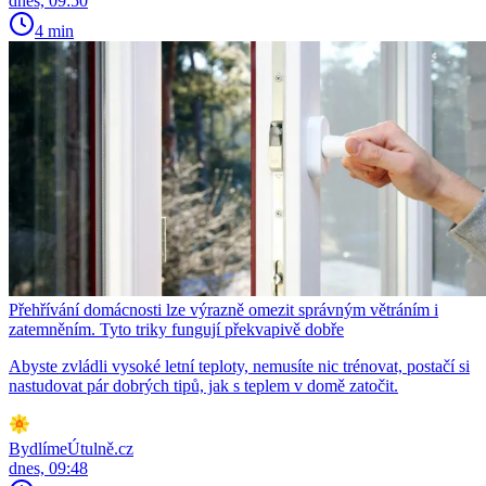
dnes, 09:50
4 min
Přehřívání domácnosti lze výrazně omezit správným větráním i
zatemněním. Tyto triky fungují překvapivě dobře
Abyste zvládli vysoké letní teploty, nemusíte nic trénovat, postačí si
nastudovat pár dobrých tipů, jak s teplem v domě zatočit.
BydlímeÚtulně.cz
dnes, 09:48