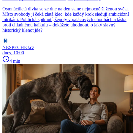
Osmnáctiletá dívka se ze dne na den stane nejmocnější ženou světa.
Místo svobody ji čeká zlatá klec, kde každý krok sledují ambiciózní
intrikáni. Politická spiknutí, šepoty v palácových chodbách a láska
proti chladnému kalkulu – dokážete uhodnout, o jaký slavný
historický klenot jde?
NESPECHEJ.cz
dnes, 10:00
4 min