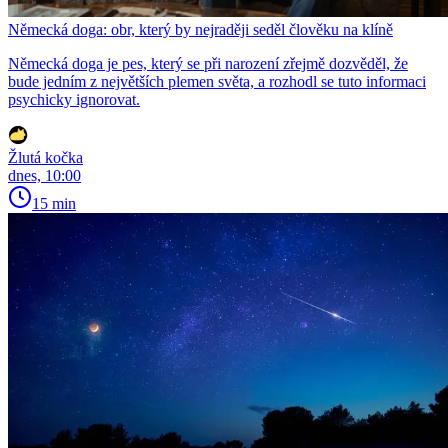
Německá doga: obr, který by nejraději seděl člověku na klíně
Německá doga je pes, který se při narození zřejmě dozvěděl, že
bude jedním z největších plemen světa, a rozhodl se tuto informaci
psychicky ignorovat.
Žlutá kočka
dnes, 10:00
15 min