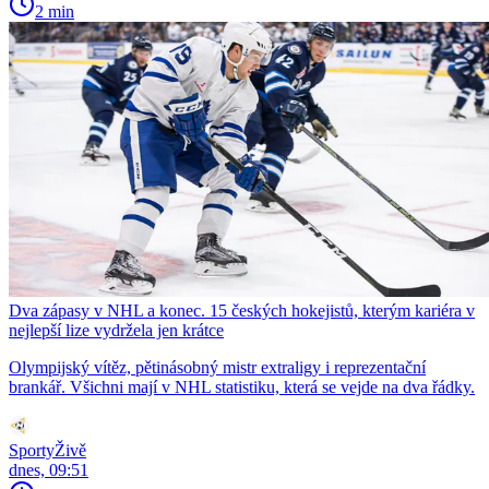
2 min
Dva zápasy v NHL a konec. 15 českých hokejistů, kterým kariéra v
nejlepší lize vydržela jen krátce
Olympijský vítěz, pětinásobný mistr extraligy i reprezentační
brankář. Všichni mají v NHL statistiku, která se vejde na dva řádky.
SportyŽivě
dnes, 09:51