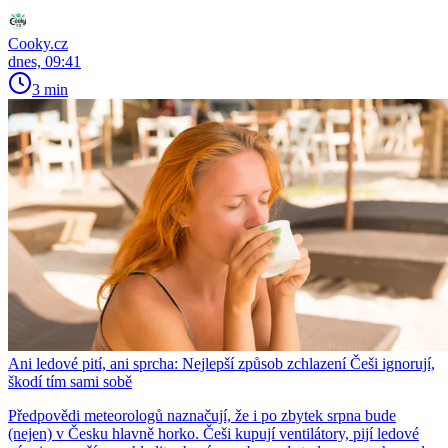
Cooky.cz
dnes, 09:41
3 min
Ani ledové pití, ani sprcha: Nejlepší způsob zchlazení Češi ignorují,
škodí tím sami sobě
Předpovědi meteorologů naznačují, že i po zbytek srpna bude
(nejen) v Česku hlavně horko. Češi kupují ventilátory, pijí ledové