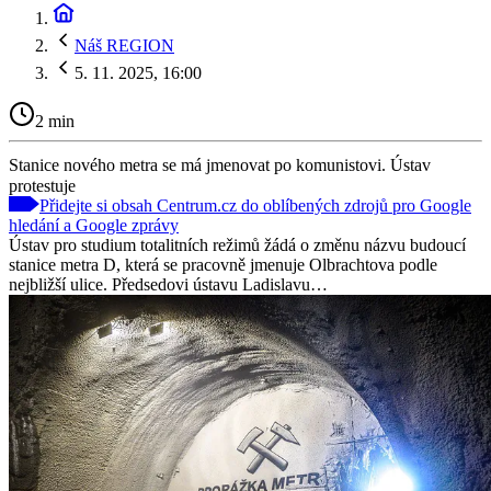
Náš REGION
5. 11. 2025, 16:00
2 min
Stanice nového metra se má jmenovat po komunistovi. Ústav
protestuje
Přidejte si obsah Centrum.cz do oblíbených zdrojů pro Google
hledání a Google zprávy
Ústav pro studium totalitních režimů žádá o změnu názvu budoucí
stanice metra D, která se pracovně jmenuje Olbrachtova podle
nejbližší ulice. Předsedovi ústavu Ladislavu…