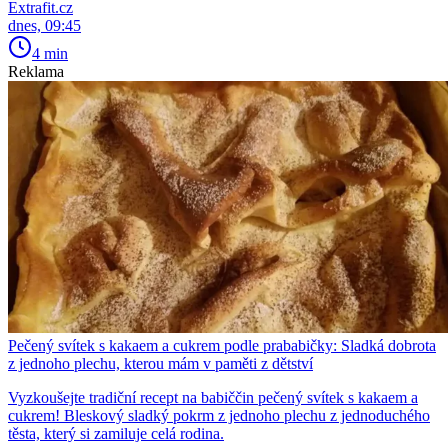
Extrafit.cz
dnes, 09:45
4 min
Reklama
Pečený svítek s kakaem a cukrem podle prababičky: Sladká dobrota
z jednoho plechu, kterou mám v paměti z dětství
Vyzkoušejte tradiční recept na babiččin pečený svítek s kakaem a
cukrem! Bleskový sladký pokrm z jednoho plechu z jednoduchého
těsta, který si zamiluje celá rodina.