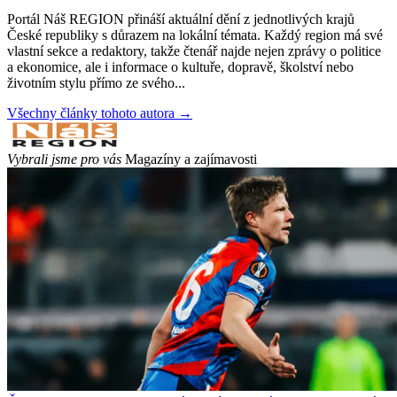
Portál Náš REGION přináší aktuální dění z jednotlivých krajů
České republiky s důrazem na lokální témata. Každý region má své
vlastní sekce a redaktory, takže čtenář najde nejen zprávy o politice
a ekonomice, ale i informace o kultuře, dopravě, školství nebo
životním stylu přímo ze svého...
Všechny články tohoto autora →
Vybrali jsme pro vás
Magazíny a zajímavosti