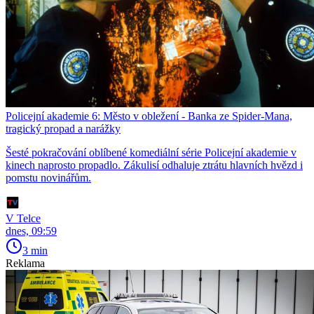
Policejní akademie 6: Město v obležení - Banka ze Spider-Mana,
tragický propad a narážky
Šesté pokračování oblíbené komediální série Policejní akademie v
kinech naprosto propadlo. Zákulisí odhaluje ztrátu hlavních hvězd i
pomstu novinářům.
V Telce
dnes, 09:59
3 min
Reklama