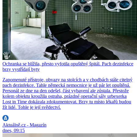
Ochranka se blížila, přesto vyfotila opuštěný špitál. Pach dezinfekce
brzy vystřídají byty
Zapomenuté přístroje, obvazy na stolcích a v chodbách stále citelný
pach dezinfekce. Tahle německá nemocnice je už pár let opuštěná.
Personál ze dne na den odešel, část vybavení ale zůstala. Přestože
kolem objektu kroužila ostraha, prázdné operační sály urbexerka
Lost in Time dokázala zdokumentovat. Brzy tu místo lékařů budou
žít lidé. Tohle je její svědectví.
Aktuálně.cz - Magazín
dnes, 09:15