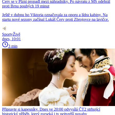
Červ se v Plzni propadl mezi náhradníky. Po návratu z MS odehrál
proti Brnu pouhých 19 minut
Ještě v dubnu ho Viktoria označovala za oporu a lídra kabiny. Na
startu nové sezony začínal Lukáš Červ proti Zbrojovce na lavičce.
SportyŽivě
dnes, 10:01
3 min
Připravte si kapesníky. Dnes ve 20:00 odvysílá ČT2 strhující
historický příběh, který rozseká i ty nejtvrdší povahy