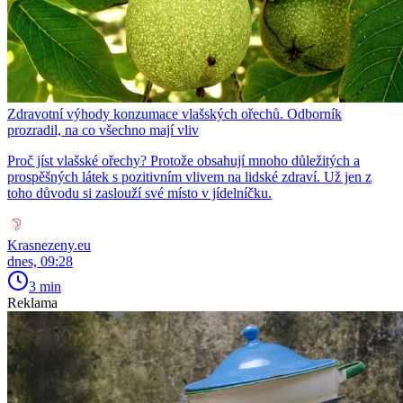
Zdravotní výhody konzumace vlašských ořechů. Odborník
prozradil, na co všechno mají vliv
Proč jíst vlašské ořechy? Protože obsahují mnoho důležitých a
prospěšných látek s pozitivním vlivem na lidské zdraví. Už jen z
toho důvodu si zaslouží své místo v jídelníčku.
Krasnezeny.eu
dnes, 09:28
3 min
Reklama