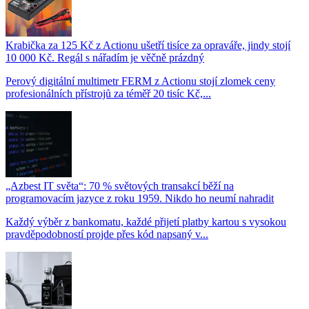
Krabička za 125 Kč z Actionu ušetří tisíce za opraváře, jindy stojí
10 000 Kč. Regál s nářadím je věčně prázdný
Perový digitální multimetr FERM z Actionu stojí zlomek ceny
profesionálních přístrojů za téměř 20 tisíc Kč,...
„Azbest IT světa“: 70 % světových transakcí běží na
programovacím jazyce z roku 1959. Nikdo ho neumí nahradit
Každý výběr z bankomatu, každé přijetí platby kartou s vysokou
pravděpodobností projde přes kód napsaný v...