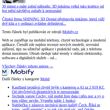
30 minut a máte zubní náhradu: 3D tiskárna velká jako krabice od
bot mění návštěvu zubaře k nepoznání
Čínská firma SHINING 3D Dental představila tiskárnu, která váží
dvě kila a v ordinaci zvládne definitivní...
Tento článek byl publikován ze zdrojů
Mobify.cz
Web se zaměřuje na mobilní telefony, chytré technologie a moderní
aplikace. Čtenáři zde najdou recenze nových modelů, srovnání
zařízení, tipy na užitečné aplikace i praktické rady, jak z telefonu
dostat maximum. Obsah sleduje také trendy v oblasti elektroniky,
softwaru a digitálních služeb – od...
Všechny články tohoto autora →
Další články z kategorie
Mobil
Kaufland prodává chytré brýle s kamerou a AI za 2 019 Kč.
Od obyčejných dioptrických je nerozeznáte
Technik varuje Čechy: váš mobil žere data i přes noc a vy o
tom vůbec nevíte. Vypněte tuhle 1 funkci
Nabíječku v zásuvce nechává skoro každý Čech. Říká se
tomu „upíří energie“ a za rok vás stojí víc, než čekáte