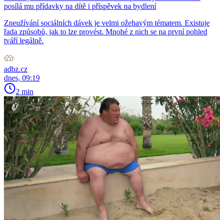
posílá mu přídavky na dítě i příspěvek na bydlení
Zneužívání sociálních dávek je velmi ožehavým tématem. Existuje
řada způsobů, jak to lze provést. Mnohé z nich se na první pohled
tváří legálně.
adbz.cz
dnes, 09:19
2 min