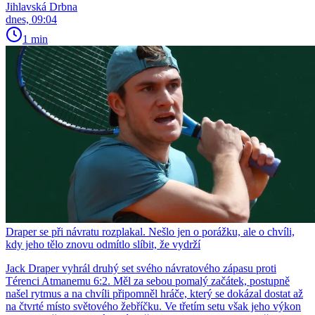
Jihlavská Drbna
dnes, 09:04
1 min
Draper se při návratu rozplakal. Nešlo jen o porážku, ale o chvíli,
kdy jeho tělo znovu odmítlo slíbit, že vydrží
Jack Draper vyhrál druhý set svého návratového zápasu proti
Térenci Atmanemu 6:2. Měl za sebou pomalý začátek, postupně
našel rytmus a na chvíli připomněl hráče, který se dokázal dostat až
na čtvrté místo světového žebříčku. Ve třetím setu však jeho výkon