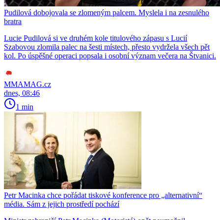
Pudilová dobojovala se zlomeným palcem. Myslela i na zesnulého
bratra
Lucie Pudilová si ve druhém kole titulového zápasu s Lucií
Szabovou zlomila palec na šesti místech, přesto vydržela všech pět
kol. Po úspěšné operaci popsala i osobní význam večera na Štvanici.
MMAMAG.cz
dnes, 08:46
1 min
Petr Macinka chce pořádat tiskové konference pro „alternativní“
média. Sám z jejich prostředí pochází