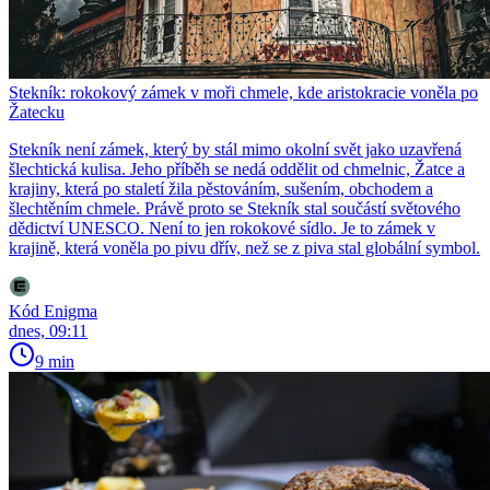
Stekník: rokokový zámek v moři chmele, kde aristokracie voněla po
Žatecku
Stekník není zámek, který by stál mimo okolní svět jako uzavřená
šlechtická kulisa. Jeho příběh se nedá oddělit od chmelnic, Žatce a
krajiny, která po staletí žila pěstováním, sušením, obchodem a
šlechtěním chmele. Právě proto se Stekník stal součástí světového
dědictví UNESCO. Není to jen rokokové sídlo. Je to zámek v
krajině, která voněla po pivu dřív, než se z piva stal globální symbol.
Kód Enigma
dnes, 09:11
9 min