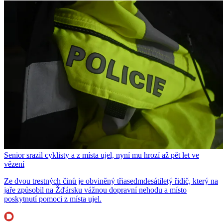
Senior srazil cyklisty a z místa ujel, nyní mu hrozí až pět let ve
vězení
Ze dvou trestných činů je obviněný třiasedmdesátiletý řidič, který na
jaře způsobil na Žďársku vážnou dopravní nehodu a místo
poskytnutí pomoci z místa ujel.