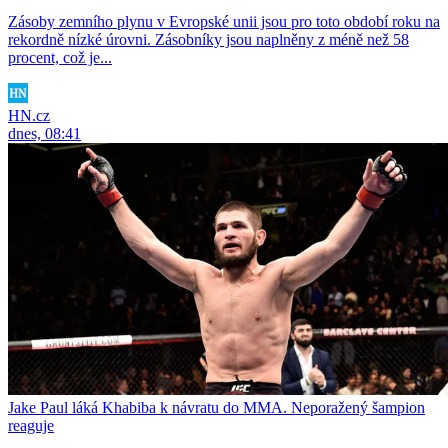
Zásoby zemního plynu v Evropské unii jsou pro toto období roku na
rekordně nízké úrovni. Zásobníky jsou naplněny z méně než 58
procent, což je...
HN.cz
dnes, 08:41
Jake Paul láká Khabiba k návratu do MMA. Neporažený šampion
reaguje