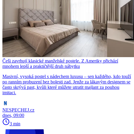
Češi zavrhují klasické manželské postele. Z Ameriky přichází
mnohem lepší a praktičtější druh nábytku
Masivní, vysoká postel s nádechem luxusu – sen každého, kdo touží
po ranním probuzení bez bolesti zad. Jenže za lákavým designem se
často skrývá past, kvůli které můžete utratit majlant za pouhou
imitaci.
NESPECHEJ.cz
dnes, 09:00
3 min