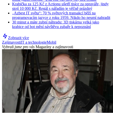
Krabička za 125 Kč z Actionu ušetří tisíce za opraváře, jindy
stojí 10 000 Kč. Regál s nářadím je věčně prázdný
„Azbest IT světa“: 70 % světových transakcí běží na
programovacím jazyce z roku 1959. Nikdo ho neumí nahradit
30 minut a máte zubní náhradu: 3D tiskárna velká jako
krabice od bot mění návštěvu zubaře k nepoznání
Zobrazit více
Zajímavosti
IT a technologie
Mobil
Vybrali jsme pro vás
Magazíny a zajímavosti