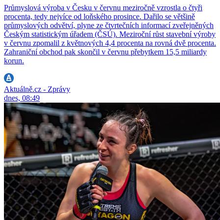
Průmyslová výroba v Česku v červnu meziročně vzrostla o čtyři
procenta, tedy nejvíce od loňského prosince. Dařilo se většině
průmyslových odvětví, plyne ze čtvrtečních informací zveřejněných
Českým statistickým úřadem (ČSÚ). Meziroční růst stavební výroby
v červnu zpomalil z květnových 4,4 procenta na rovná dvě procenta.
Zahraniční obchod pak skončil v červnu přebytkem 15,5 miliardy
korun.
Aktuálně.cz - Zprávy
dnes, 08:49