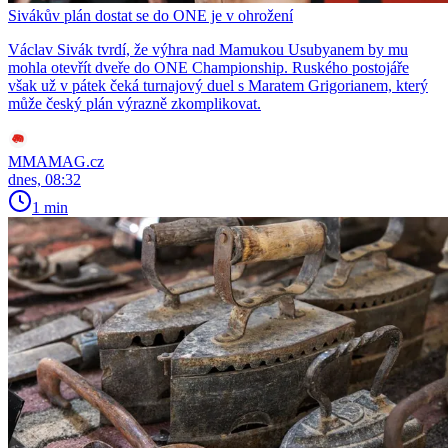
Sivákův plán dostat se do ONE je v ohrožení
Václav Sivák tvrdí, že výhra nad Mamukou Usubyanem by mu
mohla otevřít dveře do ONE Championship. Ruského postojáře
však už v pátek čeká turnajový duel s Maratem Grigorianem, který
může český plán výrazně zkomplikovat.
MMAMAG.cz
dnes, 08:32
1 min