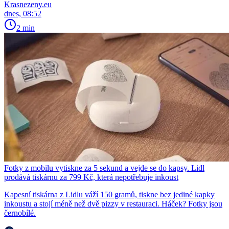
Krasnezeny.eu
dnes, 08:52
2 min
Fotky z mobilu vytiskne za 5 sekund a vejde se do kapsy. Lidl
prodává tiskárnu za 799 Kč, která nepotřebuje inkoust
Kapesní tiskárna z Lidlu váží 150 gramů, tiskne bez jediné kapky
inkoustu a stojí méně než dvě pizzy v restauraci. Háček? Fotky jsou
černobílé.