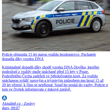
Policie objasnila 15 let starou vraždu bezdomovce. Pachatele
dopadla díky vzorku DNA
Kriminalisté dopadli díky shodě vzorku DNA člověka, kterého
podezírají z vraždy muže spáchané před 15 lety v Praze.
Podezřelého Čecha zadrželi ve Středočeském kraji. Za vraždu
spáchanou zvlášť surovým a trýznivým způsobem mu hrozí 15 až
20 let vězení, k činu se nepřiznal. Soud ho poslal do vazby. Policie o
tom ve čtvrtek informovala v tiskové zprávě.
Aktuálně.cz - Zprávy
dnes, 09:07