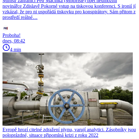
Ministr zahraničí Petr Macinka (Motoristé) opět neumožnil
novinářce Zdislavě Pokorné vstup na tiskovou konferenci. S ironií jí
vzkázal, že pro ni uspořádá tiskovku pro konspirátory. Sám přitom z
prostředí reálné…
Proboha!
dnes, 08:42
4 min
Evropě hrozí citelné zdražení plynu, varují analytici. Zásobníky jsou
poloprázdné, situace připomíná krizi z roku 2022