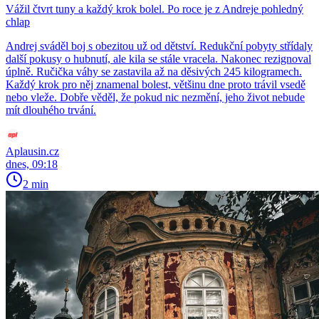
Vážil čtvrt tuny a každý krok bolel. Po roce je z Andreje pohledný
chlap
Andrej sváděl boj s obezitou už od dětství. Redukční pobyty střídaly
další pokusy o hubnutí, ale kila se stále vracela. Nakonec rezignoval
úplně. Ručička váhy se zastavila až na děsivých 245 kilogramech.
Každý krok pro něj znamenal bolest, většinu dne proto trávil vsedě
nebo vleže. Dobře věděl, že pokud nic nezmění, jeho život nebude
mít dlouhého trvání.
Aplausin.cz
dnes, 09:18
2 min