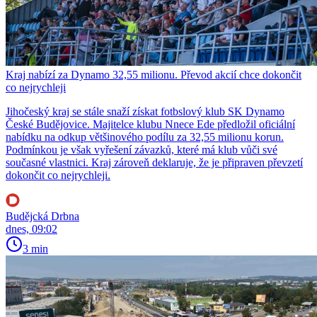
Kraj nabízí za Dynamo 32,55 milionu. Převod akcií chce dokončit
co nejrychleji
Jihočeský kraj se stále snaží získat fotbslový klub SK Dynamo
České Budějovice. Majitelce klubu Nnece Ede předložil oficiální
nabídku na odkup většinového podílu za 32,55 milionu korun.
Podmínkou je však vyřešení závazků, které má klub vůči své
současné vlastnici. Kraj zároveň deklaruje, že je připraven převzetí
dokončit co nejrychleji.
Budějcká Drbna
dnes, 09:02
3 min