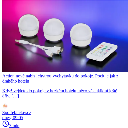
Action nově nabízí chytrou vychytávku do pokoje. Pocit je jak z
drahého hotelu
Když vejdete do pokoje v hezkém hotelu, něco vás uklidní ještě
dřív, […]
Spotřebitelov.cz
dnes, 09:05
3 min