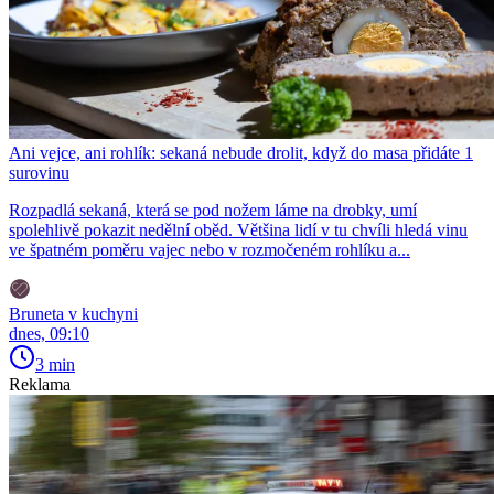
Ani vejce, ani rohlík: sekaná nebude drolit, když do masa přidáte 1
surovinu
Rozpadlá sekaná, která se pod nožem láme na drobky, umí
spolehlivě pokazit nedělní oběd. Většina lidí v tu chvíli hledá vinu
ve špatném poměru vajec nebo v rozmočeném rohlíku a...
Bruneta v kuchyni
dnes, 09:10
3 min
Reklama