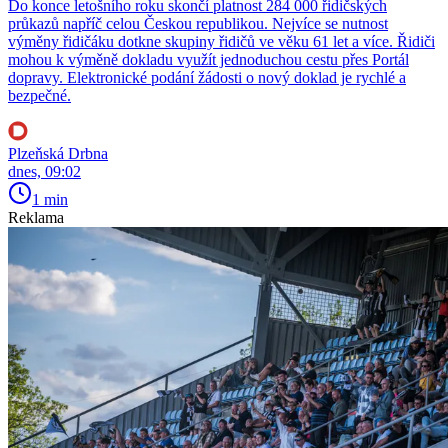
Do konce letošního roku skončí platnost 284 000 řidičských
průkazů napříč celou Českou republikou. Nejvíce se nutnost
výměny řidičáku dotkne skupiny řidičů ve věku 61 let a více. Řidiči
mohou k výměně dokladu využít jednoduchou cestu přes Portál
dopravy. Elektronické podání žádosti o nový doklad je rychlé a
bezpečné.
Plzeňská Drbna
dnes, 09:02
1 min
Reklama