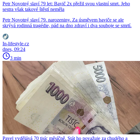
Petr Novotný slaví 79 let: Bavič 2x přežil svou vlastní smrt. Jeho
sestra však takové štěstí neměla
Petr Novotný slaví 79. narozeniny. Za úsměvem baviče se ale
skrývá rodinná tragédie, pád na dno zdraví i dva souboje se smrtí.
In-lifestyle.cz
dnes, 09:24
3 min
Pavel vydělává 70 tisíc měsíčně. Stát ho považuje za chudého a