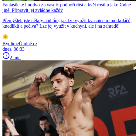
Fantastické hnojivo z kvasnic podpoří růst a květ rostlin jako žádné
jiné. Připravit jej zvládne každý
Přemýšleli jste někdy nad tím, jak lze využít kvasnice mimo koláčů,
knedlíků a pečiva? Lze jej využít v kuchyni, ale i na zahradě!
BydlímeÚtulně.cz
dnes, 08:33
2 min