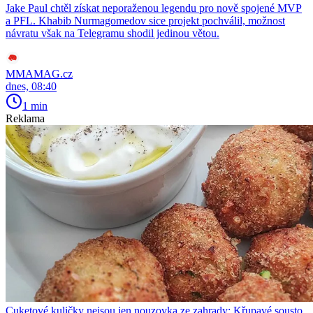
Jake Paul chtěl získat neporaženou legendu pro nově spojené MVP
a PFL. Khabib Nurmagomedov sice projekt pochválil, možnost
návratu však na Telegramu shodil jedinou větou.
MMAMAG.cz
dnes, 08:40
1 min
Reklama
Cuketové kuličky nejsou jen nouzovka ze zahrady: Křupavé sousto,