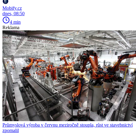
Mobify.cz
dnes, 08:50
4 min
Reklama
Průmyslová výroba v červnu meziročně stoupla, růst ve stavebnictví
zpomalil