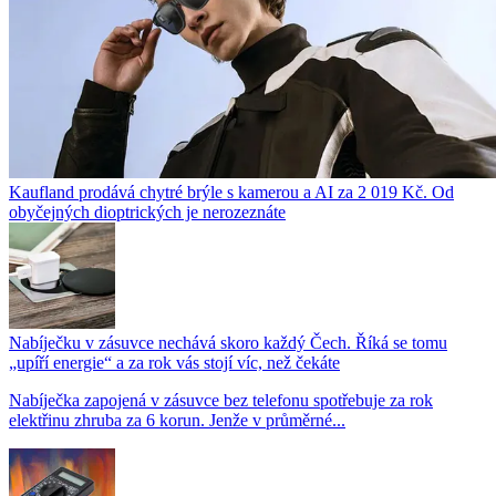
Kaufland prodává chytré brýle s kamerou a AI za 2 019 Kč. Od
obyčejných dioptrických je nerozeznáte
Nabíječku v zásuvce nechává skoro každý Čech. Říká se tomu
„upíří energie“ a za rok vás stojí víc, než čekáte
Nabíječka zapojená v zásuvce bez telefonu spotřebuje za rok
elektřinu zhruba za 6 korun. Jenže v průměrné...