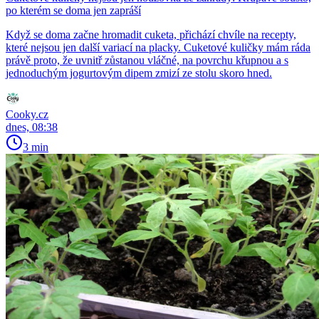
po kterém se doma jen zapráší
Když se doma začne hromadit cuketa, přichází chvíle na recepty,
které nejsou jen další variací na placky. Cuketové kuličky mám ráda
právě proto, že uvnitř zůstanou vláčné, na povrchu křupnou a s
jednoduchým jogurtovým dipem zmizí ze stolu skoro hned.
Cooky.cz
dnes, 08:38
3 min