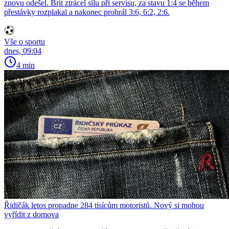
znovu odešel. Brit ztrácel sílu při servisu, za stavu 1:4 se během
přestávky rozplakal a nakonec prohrál 3:6, 6:2, 2:6.
Vše o sportu
dnes, 09:04
4 min
Řidičák letos propadne 284 tisícům motoristů. Nový si mohou
vyřídit z domova