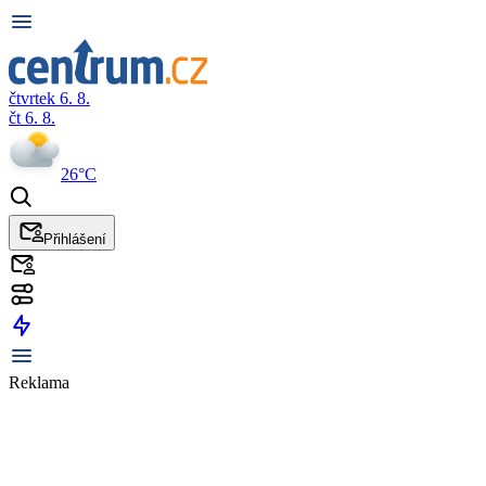
čtvrtek 6. 8.
čt 6. 8.
26°C
Přihlášení
Reklama