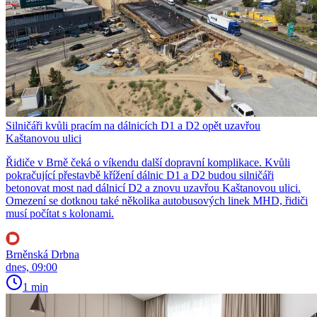
Silničáři kvůli pracím na dálnicích D1 a D2 opět uzavřou
Kaštanovou ulici
Řidiče v Brně čeká o víkendu další dopravní komplikace. Kvůli
pokračující přestavbě křížení dálnic D1 a D2 budou silničáři
betonovat most nad dálnicí D2 a znovu uzavřou Kaštanovou ulici.
Omezení se dotknou také několika autobusových linek MHD, řidiči
musí počítat s kolonami.
Brněnská Drbna
dnes, 09:00
1 min